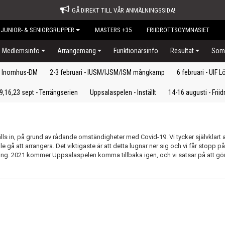
GÅ DIREKT TILL VÅR ANMÄLNINGSSIDA!
JUNIOR- & SENIORGRUPPER
MASTERS +35
FRIIDROTTSGYMNASIET
Medlemsinfo
Arrangemang
Funktionärsinfo
Resultat
Somm
 - Inomhus-DM
2-3 februari - IUSM/IJSM/ISM mångkamp
6 februari - UIF L
9,16,23 sept - Terrängserien
Uppsalaspelen - Inställt
14-16 augusti - Frii
lls in, på grund av rådande omständigheter med Covid-19. Vi tycker självklart a
lle gå att arrangera. Det viktigaste är att detta lugnar ner sig och vi får stopp p
vling. 2021 kommer Uppsalaspelen komma tillbaka igen, och vi satsar på att gö