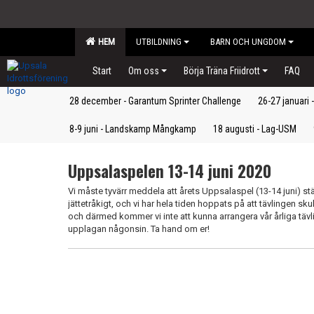
HEM
UTBILDNING
BARN OCH UNGDOM
Start
Om oss
Börja Träna Friidrott
FAQ
28 december - Garantum Sprinter Challenge
26-27 januari
8-9 juni - Landskamp Mångkamp
18 augusti - Lag-USM
Uppsalaspelen 13-14 juni 2020
Vi måste tyvärr meddela att årets Uppsalaspel (13-14 juni) stä
jättetråkigt, och vi har hela tiden hoppats på att tävlingen sku
och därmed kommer vi inte att kunna arrangera vår årliga tä
upplagan någonsin. Ta hand om er!