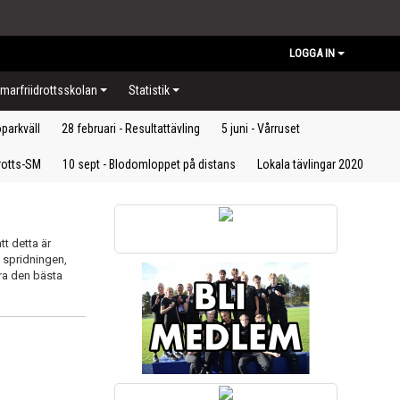
LOGGA IN
arfriidrottsskolan
Statistik
öparkväll
28 februari - Resultattävling
5 juni - Vårruset
drotts-SM
10 sept - Blodomloppet på distans
Lokala tävlingar 2020
tt detta är
å spridningen,
ra den bästa