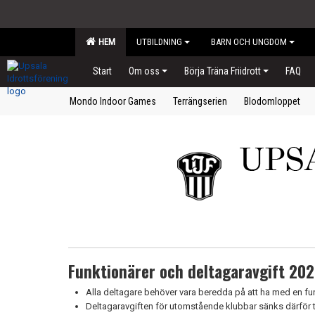
HEM
UTBILDNING
BARN OCH UNGDOM
Start
Om oss
Börja Träna Friidrott
FAQ
Mondo Indoor Games
Terrängserien
Blodomloppet
Funktionärer och deltagaravgift 20
Alla deltagare behöver vara beredda på att ha med en funkt
Deltagaravgiften för utomstående klubbar sänks därför ti