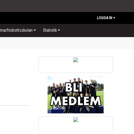
LOGGA IN
arfriidrottsskolan
Statistik