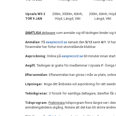
Upsala WS 2
200m, 3000m, 60mh,
200m, 60mh, Höjd
TOR 9 JAN
Höjd, Längd, Vikt
Längd, Vikt
SAMTLIGA
deltagare
som anmäler sig till tävlingen binder sig
Anmälan:
På
easyrecord.se
senast den
5/12
samt
4/1
. Vi h
föranmäler har förtur mot utomstående klubbar.
Avprickning:
Online på
easyrecord.se
60 minuter innan start
Avgift:
Tävlingen är gratis för medlemmar i Upsala IF. Övriga 
Efteranmälan:
Efteranmälan kan göras i mån av plats, onlin
Löpningar:
Ange ditt årsbästa vid avprickning för rätt seedni
Teknikgrenar:
3 försök för samtliga deltagare, därefter får d
Tidsprogram:
Preliminära
tidsprogram finns längre ner i de
anmälningstidens utgång. Notera att det kan bli större ändr