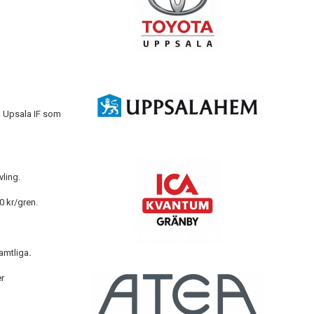
ån Upsala IF som
vling.
0 kr/gren.
samtliga
.
r