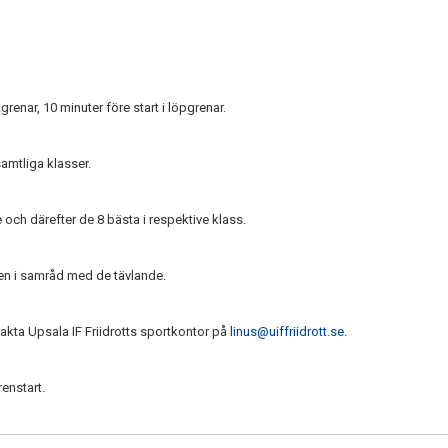
grenar, 10 minuter före start i löpgrenar.
samtliga klasser.
 och därefter de 8 bästa i respektive klass.
en i samråd med de tävlande.
takta Upsala IF Friidrotts sportkontor på
linus@uiffriidrott.se
.
renstart.