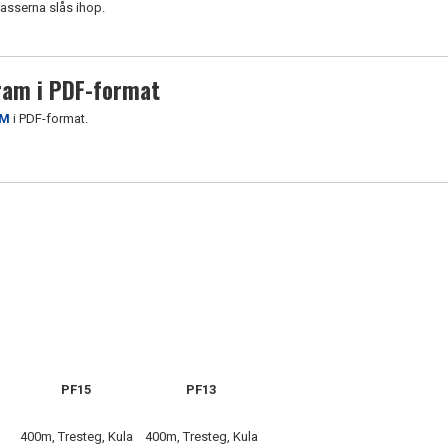
lasserna slås ihop.
ram i PDF-format
M
i PDF-format.
PF15
PF13
400m, Tresteg, Kula
400m, Tresteg, Kula