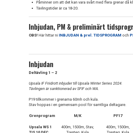
Påminner om att det kan vara svårt med flera grenar då k
Tävlingstider är ca 18-20.
Inbjudan, PM & preliminärt tidsprog
OBS!
Här hittar ni
INBJUDAN & prel. TIDSPROGRAM
och
P
Inbjudan
Deltävling 1 – 2
Upsala IF Friidrott inbjuder till Upsala Winter Series 2024.
Tävlingen är sanktionerad av SFIF och WA.
P19 tillkommer i grenarna 60mh och kula.
Stav hoppas i en gemensam pool för samtliga deltagare.
Grenprogram
M/K
PF17
Upsala WS 1
400m, 1500m, Stav,
400m, 1500m,
TIS 10 DEC
Tresteg, Kula
Tresteg, Kula