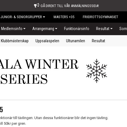
GÅ DIREKT TILL VÅR ANMÄLNINGSSIDA!
JUNIOR- & SENIORGRUPPER
MASTERS +35
FRIIDROTTSGYMNASIET
Medlemsinfo
Arrangemang
Funktionärsinfo
Resultat
Somm
Klubbmästerskap
Uppsalaspelen
Ultunamilen
Resultat
25
ionär till tävlingen. Utan dessa funktionärer blir det ingen tävling.
ll 50kr per gren.