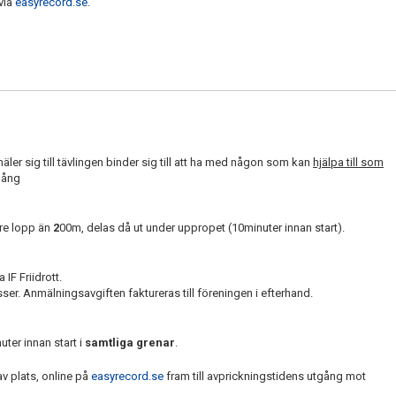
via
easyrecord.se
.
er sig till tävlingen binder sig till att ha med någon som kan
hjälpa till som
gång
re lopp än
2
00m, delas då ut under uppropet (10minuter innan start).
IF Friidrott.
sser. Anmälningsavgiften faktureras till föreningen i efterhand.
uter innan start i
samtliga grenar
.
v plats, online på
easyrecord.se
fram till avprickningstidens utgång mot