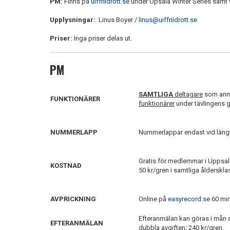
PM:
Finns på
uiffriidrott.se
under Upsala Winter Series samt 
Upplysningar:
Linus Boyer /
linus@uiffriidrott.se
Priser:
Inga priser delas ut.
PM
SAMTLIGA
deltagare
som anmäl
FUNKTIONÄRER
funktionärer
under tävlingens 
NUMMERLAPP
Nummerlappar endast vid läng
Gratis för medlemmar i Uppsala 
KOSTNAD
50 kr/gren i samtliga ålderskla
AVPRICKNING
Online på
easyrecord.se
60 min
Efteranmälan kan göras i mån a
EFTERANMÄLAN
dubbla avgiften; 240 kr/gren.