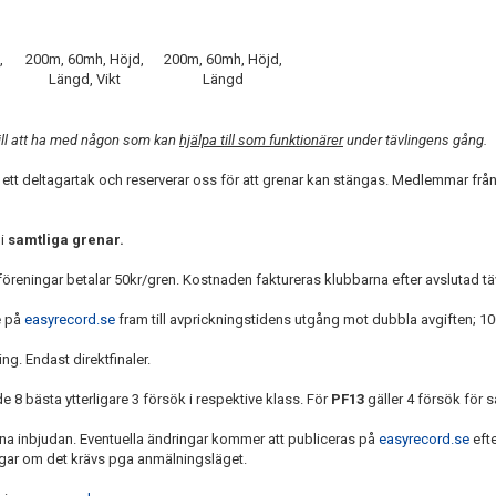
,
200m, 60mh, Höjd,
200m, 60mh, Höjd,
Längd, Vikt
Längd
 till att ha med någon som kan
hjälpa till som funktionärer
under tävlingens gång.
ar ett deltagartak och reserverar oss för att grenar kan stängas. Medlemmar fr
 i
samtliga grenar.
föreningar betalar 50kr/gren. Kostnaden faktureras klubbarna efter avslutad tä
e på
easyrecord.se
fram till avprickningstidens utgång mot dubbla avgiften; 10
ng. Endast direktfinaler.
e 8 bästa ytterligare 3 försök i respektive klass. För
PF13
gäller 4 försök för 
nna inbjudan. Eventuella ändringar kommer att publiceras på
easyrecord.se
efte
ingar om det krävs pga anmälningsläget.