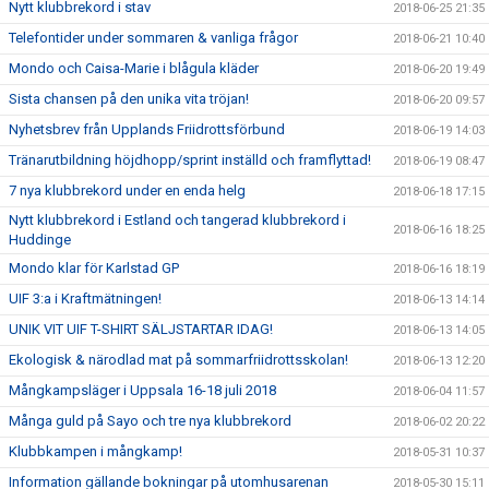
Nytt klubbrekord i stav
2018-06-25 21:35
Telefontider under sommaren & vanliga frågor
2018-06-21 10:40
Mondo och Caisa-Marie i blågula kläder
2018-06-20 19:49
Sista chansen på den unika vita tröjan!
2018-06-20 09:57
Nyhetsbrev från Upplands Friidrottsförbund
2018-06-19 14:03
Tränarutbildning höjdhopp/sprint inställd och framflyttad!
2018-06-19 08:47
7 nya klubbrekord under en enda helg
2018-06-18 17:15
Nytt klubbrekord i Estland och tangerad klubbrekord i
2018-06-16 18:25
Huddinge
Mondo klar för Karlstad GP
2018-06-16 18:19
UIF 3:a i Kraftmätningen!
2018-06-13 14:14
UNIK VIT UIF T-SHIRT SÄLJSTARTAR IDAG!
2018-06-13 14:05
Ekologisk & närodlad mat på sommarfriidrottsskolan!
2018-06-13 12:20
Mångkampsläger i Uppsala 16-18 juli 2018
2018-06-04 11:57
Många guld på Sayo och tre nya klubbrekord
2018-06-02 20:22
Klubbkampen i mångkamp!
2018-05-31 10:37
Information gällande bokningar på utomhusarenan
2018-05-30 15:11