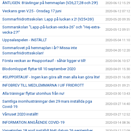
ÄNTLIGEN: 8 tävlingar på hemmaplan (V26,27,28 och 29!)
2020-06-12 15:29
Veckans gren V.25 - Onsdag 17 juni
2020-06-12 07:12
Sommarfriidrottsskolan: Lapp på luckan x 2! (V25+26!)
2020-05-20 09:35
Sommarskolan "Lapp-på-luckan-vecka-26" och "Hej-extra-
2020-05-12 09:51
vecka-27!"
Uppsalaspelen - INSTÄLLT
2020-05-04 11:10
Sommarlovet på hemmaplan i år? Missa inte
2020-04-20 12:20
Sommarfriidrottsskolan!
Första veckan av #supportauif - såhär ligger vi till!
2020-04-06 10:57
Blodomloppet flyttar till 10 september 2020
2020-04-01 15:30
#SUPPORTAUIF - Ingen kan göra allt men alla kan göra lite!
2020-03-31 16:00
INFOBREV TILL MEDLEMMARNA I UIF FRIIDROTT
2020-03-31 09:21
Alla träningar flyttar utomhus från nu!
2020-03-30 13:43
Samtliga inomhusträningar den 29 mars inställda pga
2020-03-27 14:40
Covid-19.
Vårruset 2020 inställt!
2020-03-27 12:52
INFORMATION ANGÅENDE COVID-19
2020-03-14 08:36
Varvetmilen 18 april inställd! Nytt datum 26 september
2020-03-12 17:09