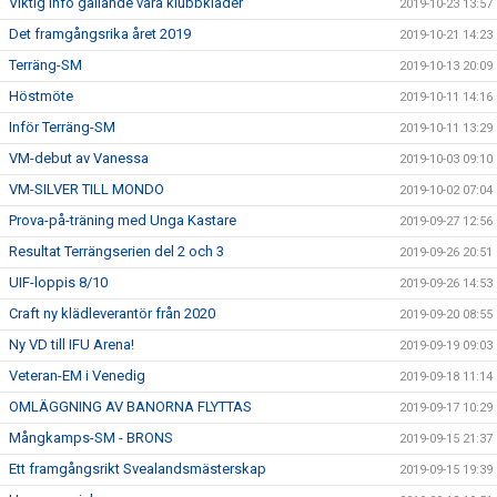
Viktig info gällande våra klubbkläder
2019-10-23 13:57
Det framgångsrika året 2019
2019-10-21 14:23
Terräng-SM
2019-10-13 20:09
Höstmöte
2019-10-11 14:16
Inför Terräng-SM
2019-10-11 13:29
VM-debut av Vanessa
2019-10-03 09:10
VM-SILVER TILL MONDO
2019-10-02 07:04
Prova-på-träning med Unga Kastare
2019-09-27 12:56
Resultat Terrängserien del 2 och 3
2019-09-26 20:51
UIF-loppis 8/10
2019-09-26 14:53
Craft ny klädleverantör från 2020
2019-09-20 08:55
Ny VD till IFU Arena!
2019-09-19 09:03
Veteran-EM i Venedig
2019-09-18 11:14
OMLÄGGNING AV BANORNA FLYTTAS
2019-09-17 10:29
Mångkamps-SM - BRONS
2019-09-15 21:37
Ett framgångsrikt Svealandsmästerskap
2019-09-15 19:39