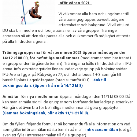
BÖRJA TRÄNA FRIIDROTT
inför våren 2021.
FAQ
Vi välkomnar alla barn och ungdomar till
våra träningsgrupper, oavsett tidigare
erfarenheter och bakgrund. Vi vill att just
MEDLEMSINFO
DU ska blir medlem och börja träna i en av våra grupper. Träningen
anpassas så att den ska passa alla och du kommer få möjlighet att testa
ARRANGEMANG
på alla friidrottens grenar.
Träningsgrupperna för vårterminen 2021 öppnar måndagen den
FUNKTIONÄRSINFO
14/12 kl 08.00, för befintliga medlemmar
(medlemmar som har tränat i
en grupp under förgående termin). Träningarna hålls i friidrottshallen i IFU-
RESULTAT
arena. Info om träningstider finnes under varje grupp på bokningssidan.
IFU-Arena ligger på Råbyvägen 77, och det är buss 1 + 3 som går till
busshållplats Lagerlöfsgatan (precis utanför IFU).
Länk till
SOMMARFRIIDROTTSSKOLAN
bokningssidan. (öppen från må 14/12 kl 8)
STATISTIK
Anmälan för nya medlemmar
öppnar måndagen den 11/1 kl 08.00. Då
kan man anmäla sig till de grupper som fortfarande har lediga platser kvar.
Här går det även bra för befintliga medlemmar att göra gruppbyten.
(Samma bokningslänk, blir aktiv 11/1-21 kl 8).
Om du fyller i följande formulär så kommer du få alla information om vad
som gäller inför anmälan nästa termin på mail:
intresseanmälan
(det går
även att fylla i intresseanmälan till fulla grupper).