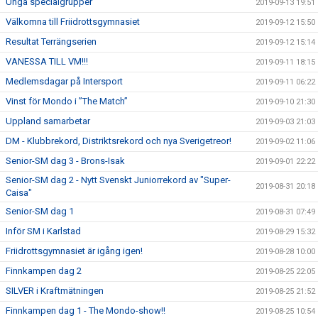
Unga specialgrupper
2019-09-13 19:51
Välkomna till Friidrottsgymnasiet
2019-09-12 15:50
Resultat Terrängserien
2019-09-12 15:14
VANESSA TILL VM!!!
2019-09-11 18:15
Medlemsdagar på Intersport
2019-09-11 06:22
Vinst för Mondo i ”The Match”
2019-09-10 21:30
Uppland samarbetar
2019-09-03 21:03
DM - Klubbrekord, Distriktsrekord och nya Sverigetreor!
2019-09-02 11:06
Senior-SM dag 3 - Brons-Isak
2019-09-01 22:22
Senior-SM dag 2 - Nytt Svenskt Juniorrekord av "Super-
2019-08-31 20:18
Caisa"
Senior-SM dag 1
2019-08-31 07:49
Inför SM i Karlstad
2019-08-29 15:32
Friidrottsgymnasiet är igång igen!
2019-08-28 10:00
Finnkampen dag 2
2019-08-25 22:05
SILVER i Kraftmätningen
2019-08-25 21:52
Finnkampen dag 1 - The Mondo-show!!
2019-08-25 10:54