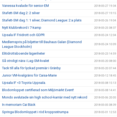
Vanessa kvalade för senior-EM
2018-05-27 19:34
Stafett-SM dag 2: 2 silver
2018-05-27 19:15
Stafett-SM dag 1: 1 silver; Diamond League: 2:a plats
2018-05-26 19:04
Nytt klubbrekord i 7-kamp
2018-05-25 08:37
Upsala IF Friidrott och GDPR
2018-05-24 12:04
Medlemspris på biljetter till Bauhaus Galan (Diamond
2018-05-24 10:09
League Stockholm)
Elitidrottsboende lägenheter
2018-05-23 14:59
Så otroligt nära i Lag-SM-kvalet
2018-05-20 08:00
Tack till alla för lyckad premiär i Gränby
2018-05-20 07:44
Junior VM-kvalgräns för Caisa-Marie
2018-05-12 18:45
Upsala IF <3 Toyota Uppsala.
2018-05-08 15:13
Blodomloppet certifierad som Miljömärkt Event!
2018-05-08 14:41
Mondo avslutade sin high school-karriär med nytt rekord
2018-05-06 20:05
In memoriam Cai Bäck
2018-05-05 08:39
Springa Blodomloppet i röd kroppsstrumpa
2018-05-01 12:53