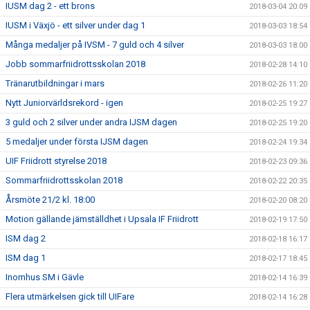
IUSM dag 2 - ett brons
2018-03-04 20:09
IUSM i Växjö - ett silver under dag 1
2018-03-03 18:54
Många medaljer på IVSM - 7 guld och 4 silver
2018-03-03 18:00
Jobb sommarfriidrottsskolan 2018
2018-02-28 14:10
Tränarutbildningar i mars
2018-02-26 11:20
Nytt Juniorvärldsrekord - igen
2018-02-25 19:27
3 guld och 2 silver under andra IJSM dagen
2018-02-25 19:20
5 medaljer under första IJSM dagen
2018-02-24 19:34
UIF Friidrott styrelse 2018
2018-02-23 09:36
Sommarfriidrottsskolan 2018
2018-02-22 20:35
Årsmöte 21/2 kl. 18:00
2018-02-20 08:20
Motion gällande jämställdhet i Upsala IF Friidrott
2018-02-19 17:50
ISM dag 2
2018-02-18 16:17
ISM dag 1
2018-02-17 18:45
Inomhus SM i Gävle
2018-02-14 16:39
Flera utmärkelsen gick till UIFare
2018-02-14 16:28