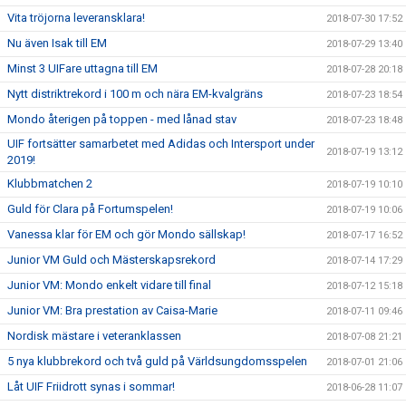
Vita tröjorna leveransklara!
2018-07-30 17:52
Nu även Isak till EM
2018-07-29 13:40
Minst 3 UIFare uttagna till EM
2018-07-28 20:18
Nytt distriktrekord i 100 m och nära EM-kvalgräns
2018-07-23 18:54
Mondo återigen på toppen - med lånad stav
2018-07-23 18:48
UIF fortsätter samarbetet med Adidas och Intersport under
2018-07-19 13:12
2019!
Klubbmatchen 2
2018-07-19 10:10
Guld för Clara på Fortumspelen!
2018-07-19 10:06
Vanessa klar för EM och gör Mondo sällskap!
2018-07-17 16:52
Junior VM Guld och Mästerskapsrekord
2018-07-14 17:29
Junior VM: Mondo enkelt vidare till final
2018-07-12 15:18
Junior VM: Bra prestation av Caisa-Marie
2018-07-11 09:46
Nordisk mästare i veteranklassen
2018-07-08 21:21
5 nya klubbrekord och två guld på Världsungdomsspelen
2018-07-01 21:06
Låt UIF Friidrott synas i sommar!
2018-06-28 11:07