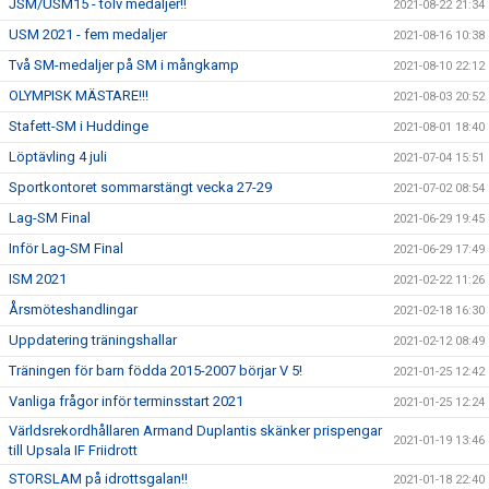
JSM/USM15 - tolv medaljer!!
2021-08-22 21:34
USM 2021 - fem medaljer
2021-08-16 10:38
Två SM-medaljer på SM i mångkamp
2021-08-10 22:12
OLYMPISK MÄSTARE!!!
2021-08-03 20:52
Stafett-SM i Huddinge
2021-08-01 18:40
Löptävling 4 juli
2021-07-04 15:51
Sportkontoret sommarstängt vecka 27-29
2021-07-02 08:54
Lag-SM Final
2021-06-29 19:45
Inför Lag-SM Final
2021-06-29 17:49
ISM 2021
2021-02-22 11:26
Årsmöteshandlingar
2021-02-18 16:30
Uppdatering träningshallar
2021-02-12 08:49
Träningen för barn födda 2015-2007 börjar V 5!
2021-01-25 12:42
Vanliga frågor inför terminsstart 2021
2021-01-25 12:24
Världsrekordhållaren Armand Duplantis skänker prispengar
2021-01-19 13:46
till Upsala IF Friidrott
STORSLAM på idrottsgalan!!
2021-01-18 22:40