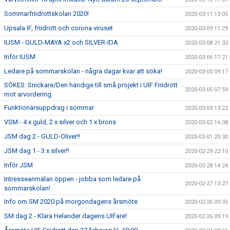
Sommarfriidrottskolan 2020!
2020-03-11 13:05
Upsala IF, friidrott och corona viruset
2020-03-09 11:29
IUSM - GULD-MAYA x2 och SILVER-IDA
2020-03-08 21:32
Inför IUSM
2020-03-06 17:21
Ledare på sommarskolan - några dagar kvar att söka!
2020-03-05 09:17
SÖKES: Snickare/Den händige till små projekt i UIF Friidrott
2020-03-05 07:59
mot arvordering.
Funktionärsuppdrag i sommar
2020-03-03 13:22
VSM - 4 x guld, 2 x silver och 1 x brons
2020-03-02 16:08
JSM dag 2 - GULD-Oliver!!
2020-03-01 20:30
JSM dag 1 - 3 x silver!!
2020-02-29 22:10
Inför JSM
2020-02-28 14:24
Intresseanmälan öppen - jobba som ledare på
2020-02-27 13:27
sommarskolan!
Info om SM 2020 på morgondagens årsmöte
2020-02-26 09:35
SM dag 2 - Klara Helander dagens UIFare!
2020-02-26 09:19