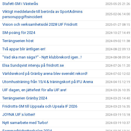
Stafett-SM i Västerås
2025-05-25 21:26
Viktigt meddelande till berörda av SportAdmins
2025-02-06 14:00
personuppgiftsincident
Vision och verksamhetsidé 2028 UIF Friidrott
2025-01-27 08:15
SM-poäng för 2024
2024-10-27 14:49
Terrängserien höst
2024-09-02 11:38
Två appar blir äntligen en!
2024-08-22 09:13
"Vad ska man säga?" - Nytt klubbrekord igen...!
2024-08-08 09:54
Elsa Sundqvist intervju på friidrott.se
2024-07-26 11:20
Världsrekord på Gränby arena blev svenskt rekord!
2024-07-02 12:02
Utomhusträning från 15/4 & träningskort på IFU Arena
2024-04-15 12:19
UIF dagen, en jättefest för alla UIF:are!
2024-03-26 10:35
Terrängserien Gränby 2024
2024-03-25 14:40
Friidrotts-SM till Uppsala och Upsala IF 2026
2024-03-23 16:35
JOYNA UIF:s lotteri!
2024-03-19 15:18
Nytt samarbete med Turbo!
2024-03-19 10:37
Sommarfriidrottsskolan 2024