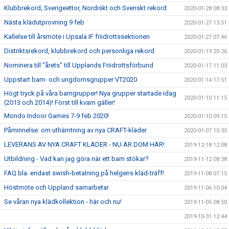
Klubbrekord, Sverigeettor, Nordiskt och Svenskt rekord
2020-01-28 08:33
Nästa klädutprovning 9 feb
2020-01-27 13:51
Kallelse till årsmöte i Upsala IF friidrottssektionen
2020-01-27 07:46
Distriktsrekord, klubbrekord och personliga rekord
2020-01-19 20:26
Nominera till "årets" till Upplands Friidrottsförbund
2020-01-17 11:03
Uppstart barn- och ungdomsgrupper VT2020
2020-01-14 17:51
Högt tryck på våra barngrupper! Nya grupper startade idag
2020-01-10 11:15
(2013 och 2014)! Först till kvarn gäller!
Mondo Indoor Games 7-9 feb 2020!
2020-01-10 09:15
Påminnelse: om uthämtning av nya CRAFT-kläder
2020-01-07 10:35
LEVERANS AV NYA CRAFT KLÄDER - NU ÄR DOM HÄR!
2019-12-18 12:08
Utbildning - Vad kan jag göra när ett barn stökar?
2019-11-12 08:38
FAQ bla. endast swish-betalning på helgens kläd-träff!
2019-11-08 07:15
Höstmöte och Uppland samarbetar
2019-11-06 10:04
Se våran nya klädkollektion - här och nu!
2019-11-05 08:50
2019-10-31 12:44