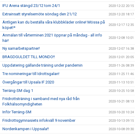
IFU Arena stängd 23/12 tom 24/1
2020-12-22 20:15
Extrainsatt styrelsemöte söndag den 21/12
2020-12-20 18:17
Äntligen kan du beställa våra klubbkläder online! Mössa på
2020-12-17 12:35
köpet!*
Anmälan till vårterminen 2021 öppnar på måndag - all info
2020-12-08 10:01
här!
Ny samarbetspartner!
2020-12-07 16:38
BRAGDGULDET TILL MONDO!!
2020-12-01 20:05
Uppdatering gällande träning under pandemin
2020-11-26 08:39
Tre nomineringar till Idrottsgalan!
2020-11-25 11:46
Övergångar till Upsala IF 2020
2020-11-13 10:51
Terräng-SM dag 1
2020-10-25 10:58
Friidrottsträning i samband med nya råd från
2020-10-21 08:13
Folkhälsomyndigheten
Inför Terräng-SM
2020-10-20 10:24
Friidrottsgymnasiets infokväll 9 november
2020-10-13 09:15
Nordenkampen i Uppsala!!
2020-10-08 09:30