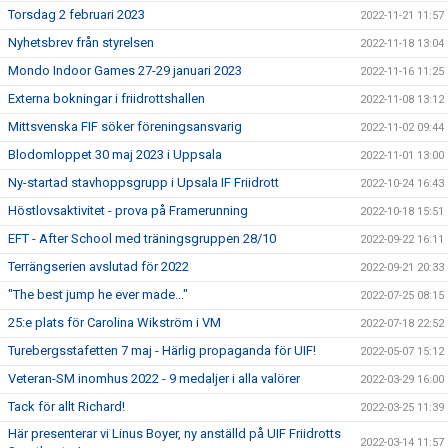
Torsdag 2 februari 2023
2022-11-21 11:57
Nyhetsbrev från styrelsen
2022-11-18 13:04
Mondo Indoor Games 27-29 januari 2023
2022-11-16 11:25
Externa bokningar i friidrottshallen
2022-11-08 13:12
Mittsvenska FIF söker föreningsansvarig
2022-11-02 09:44
Blodomloppet 30 maj 2023 i Uppsala
2022-11-01 13:00
Ny-startad stavhoppsgrupp i Upsala IF Friidrott
2022-10-24 16:43
Höstlovsaktivitet - prova på Framerunning
2022-10-18 15:51
EFT - After School med träningsgruppen 28/10
2022-09-22 16:11
Terrängserien avslutad för 2022
2022-09-21 20:33
"The best jump he ever made..."
2022-07-25 08:15
25:e plats för Carolina Wikström i VM
2022-07-18 22:52
Turebergsstafetten 7 maj - Härlig propaganda för UIF!
2022-05-07 15:12
Veteran-SM inomhus 2022 - 9 medaljer i alla valörer
2022-03-29 16:00
Tack för allt Richard!
2022-03-25 11:39
Här presenterar vi Linus Boyer, ny anställd på UIF Friidrotts
2022-03-14 11:57