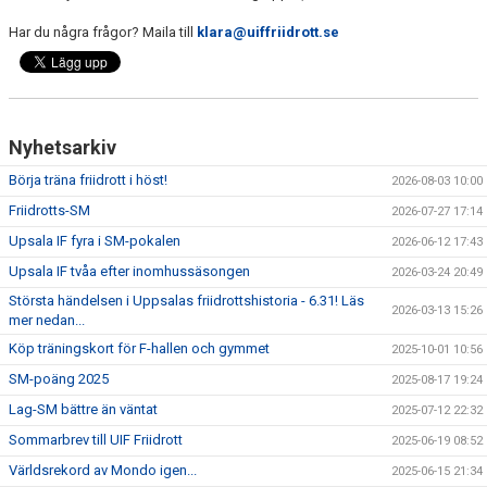
Har du några frågor? Maila till
klara@uiffriidrott.se
Nyhetsarkiv
Börja träna friidrott i höst!
2026-08-03 10:00
Friidrotts-SM
2026-07-27 17:14
Upsala IF fyra i SM-pokalen
2026-06-12 17:43
Upsala IF tvåa efter inomhussäsongen
2026-03-24 20:49
Största händelsen i Uppsalas friidrottshistoria - 6.31! Läs
2026-03-13 15:26
mer nedan...
Köp träningskort för F-hallen och gymmet
2025-10-01 10:56
SM-poäng 2025
2025-08-17 19:24
Lag-SM bättre än väntat
2025-07-12 22:32
Sommarbrev till UIF Friidrott
2025-06-19 08:52
Världsrekord av Mondo igen...
2025-06-15 21:34