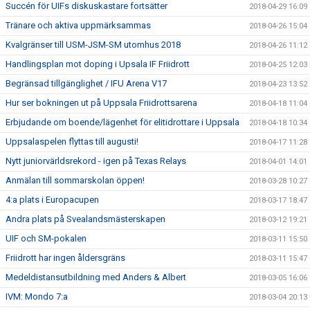
Succén för UIFs diskuskastare fortsätter
2018-04-29 16:09
Tränare och aktiva uppmärksammas
2018-04-26 15:04
Kvalgränser till USM-JSM-SM utomhus 2018
2018-04-26 11:12
Handlingsplan mot doping i Upsala IF Friidrott
2018-04-25 12:03
Begränsad tillgänglighet / IFU Arena V17
2018-04-23 13:52
Hur ser bokningen ut på Uppsala Friidrottsarena
2018-04-18 11:04
Erbjudande om boende/lägenhet för elitidrottare i Uppsala
2018-04-18 10:34
Uppsalaspelen flyttas till augusti!
2018-04-17 11:28
Nytt juniorvärldsrekord - igen på Texas Relays
2018-04-01 14:01
Anmälan till sommarskolan öppen!
2018-03-28 10:27
4:a plats i Europacupen
2018-03-17 18:47
Andra plats på Svealandsmästerskapen
2018-03-12 19:21
UIF och SM-pokalen
2018-03-11 15:50
Friidrott har ingen åldersgräns
2018-03-11 15:47
Medeldistansutbildning med Anders & Albert
2018-03-05 16:06
IVM: Mondo 7:a
2018-03-04 20:13