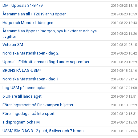
DM i Uppsala 31/8-1/9
2019-08-23 13:18
Återanmälan till HT2019 är nu öppen!
2019-08-23 10:59
Hugo och Mondo i tidningen
2019-08-22 12:43
Återanmälan öppnar imorgon, nya funktioner och nya
2019-08-22 11:26
avgifter
Veteran-SM
2019-08-21 08:15
Nordiska Mästerskapen - dag 2
2019-08-20 10:42
Uppsala Friidrottsarena stängd under september
2019-08-20 10:29
BRONS PÅ LAG-USM!!
2019-08-18 21:16
Nordiska Mästerskapen - dag 1
2019-08-17 21:14
Lag-USM på hemmaplan
2019-08-17 21:00
6 UIFare till landslaget
2019-08-13 12:51
Föreningsrabatt på Finnkampen biljetter
2019-08-13 08:29
Föreningsdagar på Intersport
2019-08-12 13:31
Tidsprogram och PM
2019-08-12 12:53
USM/JSM DAG 3 - 2 guld, 5 silver och 7 brons
2019-08-11 21:55