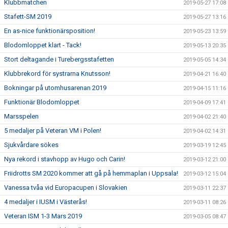
Klubbmatchen
2019-05-27 17:08
Stafett-SM 2019
2019-05-27 13:16
En as-nice funktionärsposition!
2019-05-23 13:59
Blodomloppet klart - Tack!
2019-05-13 20:35
Stort deltagande i Turebergsstafetten
2019-05-05 14:34
Klubbrekord för systrarna Knutsson!
2019-04-21 16:40
Bokningar på utomhusarenan 2019
2019-04-15 11:16
Funktionär Blodomloppet
2019-04-09 17:41
Marsspelen
2019-04-02 21:40
5 medaljer på Veteran VM i Polen!
2019-04-02 14:31
Sjukvårdare sökes
2019-03-19 12:45
Nya rekord i stavhopp av Hugo och Carin!
2019-03-12 21:00
Friidrotts SM 2020 kommer att gå på hemmaplan i Uppsala!
2019-03-12 15:04
Vanessa tvåa vid Europacupen i Slovakien
2019-03-11 22:37
4 medaljer i IUSM i Västerås!
2019-03-11 08:26
Veteran ISM 1-3 Mars 2019
2019-03-05 08:47