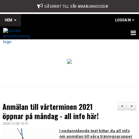
GÅ DIREKT TILL VÅR ANMÄLNINGSSIDA!
HEM
LOGGA IN
START
OM OSS
STYRELSE
SPORTKONTORET
STADGAR
Anmälan till vårterminen 2021
<
>
ÅRSMÖTE
öppnar på måndag - all info här!
2020-12-08 10:01
ÅRSBERÄTTELSE OCH VERKSAMHETSPLAN
I nedanstående text hittar du all info
om anmälan till våra träningsgrupper