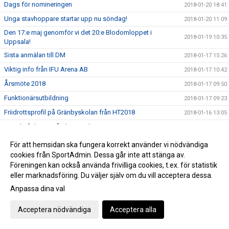
Dags för nomineringen
2018-01-20 18:41
Unga stavhoppare startar upp nu söndag!
2018-01-20 11:09
Den 17:e maj genomför vi det 20:e Blodomloppet i
2018-01-19 10:35
Uppsala!
Sista anmälan till DM
2018-01-17 15:26
Viktig info från IFU Arena AB
2018-01-17 10:42
Årsmöte 2018
2018-01-17 09:50
Funktionärsutbildning
2018-01-17 09:23
Friidrottsprofil på Gränbyskolan från HT2018
2018-01-16 13:05
Mondo fick pris på Idrottsgalan
2018-01-16 10:00
Nytt juniorvärldsrekord i säsongsdebut - men dessvärre
För att hemsidan ska fungera korrekt använder vi nödvändiga
2018-01-13 17:26
ogiltig
cookies från SportAdmin. Dessa går inte att stänga av.
Biljetter till Nordenkampen som UIF:are
2018-01-12 10:49
Föreningen kan också använda frivilliga cookies, t.ex. för statistik
eller marknadsföring. Du väljer själv om du vill acceptera dessa.
UIF tackar alla som gjorde helgen till en succé
2018-01-08 15:51
Anpassa dina val
Tre nya distriktrekord i början på säsongen
2018-01-06 10:46
Webbsändingen fredag
2018-01-05 16:41
Acceptera nödvändiga
Acceptera alla
Tidsprogram till Muskelcentrum Indoor UTE!
2018-01-02 11:52