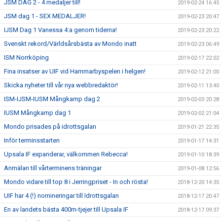
JSM DAG 2 - 4 medaljer till!
2019-02-24 16:45
JSM dag 1 - SEX MEDALJER!
2019-02-23 20:47
IJSM Dag 1 Vanessa 4:a genom tiderna!
2019-02-23 20:22
Svenskt rekord/Världsårsbästa av Mondo inatt
2019-02-23 06:49
ISM Norrköping
2019-02-17 22:02
Fina insatser av UIF vid Hammarbyspelen i helgen!
2019-02-12 21:00
Skicka nyheter till vår nya webbredaktör!
2019-02-11 13:40
ISM-IJSM-IUSM Mångkamp dag 2
2019-02-03 20:28
IUSM Mångkamp dag 1
2019-02-02 21:04
Mondo prisades på idrottsgalan
2019-01-21 22:35
Inför terminsstarten
2019-01-17 14:31
Upsala IF expanderar, välkommen Rebecca!
2019-01-10 18:39
Anmälan till vårterminens träningar
2019-01-08 12:56
Mondo vidare till top 8 i Jerringpriset - In och rösta!
2018-12-20 14:35
UIF har 4 (!) nomineringar till Idrottsgalan
2018-12-17 20:47
En av landets bästa 400m-tjejer till Upsala IF
2018-12-17 09:37