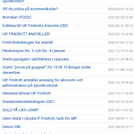
Sportkontor!
Vill du jobba på sommarskolan?
2022-03-03 16:23
Anmälan VT2022
2022-02-28 10:00
Kallelse till UIF Friidrotts årsmöte 2022
2022-02-22 20:10
UIF FRIIDROTT ANSTÄLLER!
2022-02-19 09:40
Friidrottsträningen har startat!
2022-01-04 12:22
Perskampen No. 3 och No. 4 i januari
2021-12-19 15:36
Stavhoppsgala i världsklass i Uppsala
2021-11-24 08:55
Gratis "prova på grupper" för 13 till 15 åringar under
2021-11-08 13:52
december.
UIF Friidrott anställer ansvarig för ekonomi och
2021-10-18 09:56
administration på Sportkontoret
Vanessa lämnar UIF Friidrott
2021-10-17 16:40
Svealandsmästerskapen 2021
2021-09-14 20:44
GULD PÅ LAG-USM!!!
2021-09-14 07:26
Carin slutar i Upsala IF Friidrott, tack för allt!
2021-08-30 11:19
Senior-SM
2021-08-29 22:11