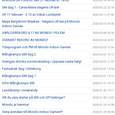
Årsmöte UIF Friidrott den 27 februari kl. 18:00
2020-02-24 08:55
SM dag 1 - Caisa-Marie dagens UIFare!
2020-02-22 22:18
GP 11 februari - 2.15 av Oskar Lundqvist
2020-02-12 07:06
Maya Bergström Weekes - helgens UIFare på Mondo
2020-02-10 20:30
Indoor Games
VÄRLDSREKORD 6,17 AV MONDO I POLEN!
2020-02-08 20:30
SVENSKT REKORD AV MONDO!
2020-02-04 20:57
Tidsprogram och PM till Mondo Indoor Games
2020-02-03 15:04
Mångkamps-SM dag 2
2020-02-02 19:13
Sveriges största inomhustävling i Uppsala nästa helg!
2020-02-02 11:37
Fantastisk dag i Göteborg
2020-02-01 19:50
Mångkamps-SM dag 1
2020-02-01 19:19
Inför Mångkamps-SM
2020-01-31 10:10
Landskamp i innebandy
2020-01-30 13:11
Vill du vara starter på SM och GP-tävlingar?
2020-01-30 13:03
Mondo är hemma!
2020-01-29 10:08
Sista anmälan till Mondo Indoor Games!!!
2020-01-29 08:48