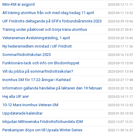
Mini-KM är avgjord
2023-05-12 11:11
All träning utomhus från och med idag tisdag 11 april
2023-04-11 13:52
UIF Friidrotts deltagande på SFIFs förbundsårsmöte 2023
2023-03-29 10:46
Träning under påsklovet och börja träna utomhus
2023-03-27 09:41
Veteranernas Avslutningstävling, 1 april
2023-03-24 10:46
Ny hedersmedlem inröstad i UIF Friidrott
2023-03-17 11:56
Sommarfriidrottskolan 2023
2023-03-16 13:37
Funktionärs-tack och info om Blodomloppet
2023-03-15 13:09
Vill du jobba på sommarfriidrottsskolan?
2023-03-01 13:54
Inomhus SM för 17-22-åringar i Karlstad
2023-02-27 17:48
Information gällande händelse på läktaren den 19 februari
2023-02-20 15:32
Hej alla UIF:are!
2023-02-14 11:17
10-12 Mars Inomhus Veteran-SM
2023-02-10 12:32
Uppdaterade kalendrar
2023-01-03 10:59
Inbjudan Mittsvenska Friidrottsförbundets IDM
2022-12-07 15:51
Perskampen döps om till Upsala Winter Series
2022-11-30 16:37