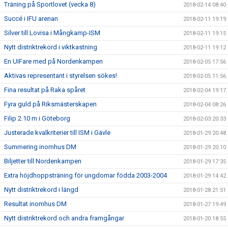
Träning på Sportlovet (vecka 8)
2018-02-14 08:40
Succé i IFU arenan
2018-02-11 19:19
Silver till Lovisa i Mångkamp-ISM
2018-02-11 19:15
Nytt distriktrekord i viktkastning
2018-02-11 19:12
En UIFare med på Nordenkampen
2018-02-05 17:56
Aktivas representant i styrelsen sökes!
2018-02-05 11:56
Fina resultat på Raka spåret
2018-02-04 19:17
Fyra guld på Riksmästerskapen
2018-02-04 08:26
Filip 2.10 m i Göteborg
2018-02-03 20:33
Justerade kvalkriterier till ISM i Gävle
2018-01-29 20:48
Summering inomhus DM
2018-01-29 20:10
Biljetter till Nordenkampen
2018-01-29 17:35
Extra höjdhoppsträning för ungdomar födda 2003-2004
2018-01-29 14:42
Nytt distriktrekord i längd
2018-01-28 21:51
Resultat inomhus DM
2018-01-27 19:49
Nytt distriktrekord och andra framgångar
2018-01-20 18:55