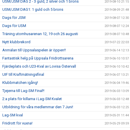
USM/JSM DAG 2 - 3 guld, 2 silver och 1 brons
2019-08-10 21:15
USM/JSM DAG1: 1 guld och 5 brons
2019-08-09 21:48
Dags för JSM
2019-08-07 12:30
Dags för USM
2019-08-07 12:24
Träning utomhusarenan 12, 19 och 26 augusti
2019-08-07 10:48
Nytt klubbrekord
2019-07-22 22:03
Anmälan till Uppsalaspelen är öppen!!
2019-06-14 12:13
Fantastisk helg på Uppsala Friidrottsarena
2019-06-10 10:57
Fjärdeplats och U23-Kval av Lovisa Östervall
2019-06-10 10:42
UIF till Kraftmätningsfinal
2019-06-07 13:21
Klubbmatchen igång!
2019-06-04 19:46
Tjejerna till Lag-SM Final!!
2019-06-03 13:09
2:a plats för killarna i Lag-SM Kvalet
2019-06-03 12:48
Utbildning för våra medlemmar den 7 Juni!
2019-06-03 12:25
Lag-SM kval
2019-05-31 11:44
Friidrott för vuxna!
2019-05-29 09:59