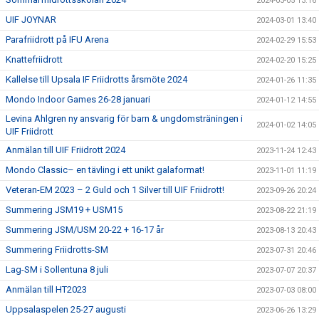
2024-03-05 13:16
UIF JOYNAR
2024-03-01 13:40
Parafriidrott på IFU Arena
2024-02-29 15:53
Knattefriidrott
2024-02-20 15:25
Kallelse till Upsala IF Friidrotts årsmöte 2024
2024-01-26 11:35
Mondo Indoor Games 26-28 januari
2024-01-12 14:55
Levina Ahlgren ny ansvarig för barn & ungdomsträningen i
2024-01-02 14:05
UIF Friidrott
Anmälan till UIF Friidrott 2024
2023-11-24 12:43
Mondo Classic– en tävling i ett unikt galaformat!
2023-11-01 11:19
Veteran-EM 2023 – 2 Guld och 1 Silver till UIF Friidrott!
2023-09-26 20:24
Summering JSM19 + USM15
2023-08-22 21:19
Summering JSM/USM 20-22 + 16-17 år
2023-08-13 20:43
Summering Friidrotts-SM
2023-07-31 20:46
Lag-SM i Sollentuna 8 juli
2023-07-07 20:37
Anmälan till HT2023
2023-07-03 08:00
Uppsalaspelen 25-27 augusti
2023-06-26 13:29