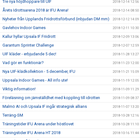
Tre nya höjdhoppare till UIF
2018-12-14 12:56
Årets Idrottsarena 2018 är IFU Arena!
2018-12-14 08:50
Nyheter från Upplands Friidrottsförbund (inbjudan DM mm)
2018-12-12 14:09
Gavlehov Indoor Games
2018-12-11 10:30
Kallur hyllar Upsala IF Friidrott
2018-12-09 13:06
Garantum Sprinter Challenge
2018-12-07 12:59
UIF kläder - erbjudande 5 dec!
2018-11-28 13:27
Vad gör en funktionär?
2018-11-23 12:00
Nya UIF-klädkollektion - 5 december, IFU
2018-11-21 15:09
Uppsala Indoor Games - All info ute!
2018-11-19 12:05
Viktig information!
2018-11-09 11:29
Föreläsning om jämställdhet med koppling till idrotten
2018-11-09 08:37
Malmö AI och Upsala IF ingår strategisk allians
2018-11-07 13:20
Terräng-SM
2018-10-28 12:16
Träningstider IFU Arena under höstlovet
2018-10-28 11:10
Träningstider IFU Arena HT 2018
2018-10-16 11:44