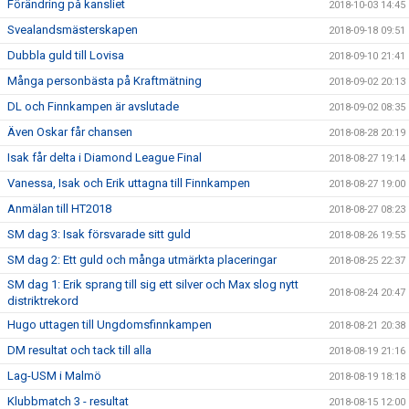
Förändring på kansliet
2018-10-03 14:45
Svealandsmästerskapen
2018-09-18 09:51
Dubbla guld till Lovisa
2018-09-10 21:41
Många personbästa på Kraftmätning
2018-09-02 20:13
DL och Finnkampen är avslutade
2018-09-02 08:35
Även Oskar får chansen
2018-08-28 20:19
Isak får delta i Diamond League Final
2018-08-27 19:14
Vanessa, Isak och Erik uttagna till Finnkampen
2018-08-27 19:00
Anmälan till HT2018
2018-08-27 08:23
SM dag 3: Isak försvarade sitt guld
2018-08-26 19:55
SM dag 2: Ett guld och många utmärkta placeringar
2018-08-25 22:37
SM dag 1: Erik sprang till sig ett silver och Max slog nytt
2018-08-24 20:47
distriktrekord
Hugo uttagen till Ungdomsfinnkampen
2018-08-21 20:38
DM resultat och tack till alla
2018-08-19 21:16
Lag-USM i Malmö
2018-08-19 18:18
Klubbmatch 3 - resultat
2018-08-15 12:00