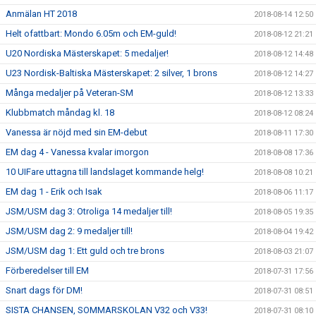
Anmälan HT 2018
2018-08-14 12:50
Helt ofattbart: Mondo 6.05m och EM-guld!
2018-08-12 21:21
U20 Nordiska Mästerskapet: 5 medaljer!
2018-08-12 14:48
U23 Nordisk-Baltiska Mästerskapet: 2 silver, 1 brons
2018-08-12 14:27
Många medaljer på Veteran-SM
2018-08-12 13:33
Klubbmatch måndag kl. 18
2018-08-12 08:24
Vanessa är nöjd med sin EM-debut
2018-08-11 17:30
EM dag 4 - Vanessa kvalar imorgon
2018-08-08 17:36
10 UIFare uttagna till landslaget kommande helg!
2018-08-08 10:21
EM dag 1 - Erik och Isak
2018-08-06 11:17
JSM/USM dag 3: Otroliga 14 medaljer till!
2018-08-05 19:35
JSM/USM dag 2: 9 medaljer till!
2018-08-04 19:42
JSM/USM dag 1: Ett guld och tre brons
2018-08-03 21:07
Förberedelser till EM
2018-07-31 17:56
Snart dags för DM!
2018-07-31 08:51
SISTA CHANSEN, SOMMARSKOLAN V32 och V33!
2018-07-31 08:10