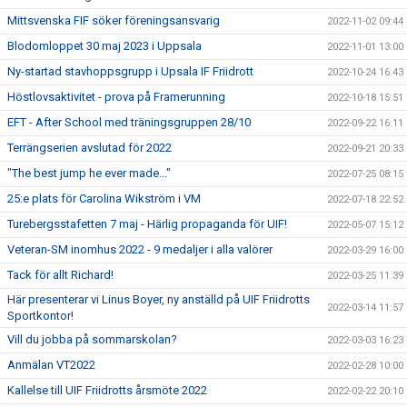
Mittsvenska FIF söker föreningsansvarig
2022-11-02 09:44
Blodomloppet 30 maj 2023 i Uppsala
2022-11-01 13:00
Ny-startad stavhoppsgrupp i Upsala IF Friidrott
2022-10-24 16:43
Höstlovsaktivitet - prova på Framerunning
2022-10-18 15:51
EFT - After School med träningsgruppen 28/10
2022-09-22 16:11
Terrängserien avslutad för 2022
2022-09-21 20:33
"The best jump he ever made..."
2022-07-25 08:15
25:e plats för Carolina Wikström i VM
2022-07-18 22:52
Turebergsstafetten 7 maj - Härlig propaganda för UIF!
2022-05-07 15:12
Veteran-SM inomhus 2022 - 9 medaljer i alla valörer
2022-03-29 16:00
Tack för allt Richard!
2022-03-25 11:39
Här presenterar vi Linus Boyer, ny anställd på UIF Friidrotts
2022-03-14 11:57
Sportkontor!
Vill du jobba på sommarskolan?
2022-03-03 16:23
Anmälan VT2022
2022-02-28 10:00
Kallelse till UIF Friidrotts årsmöte 2022
2022-02-22 20:10