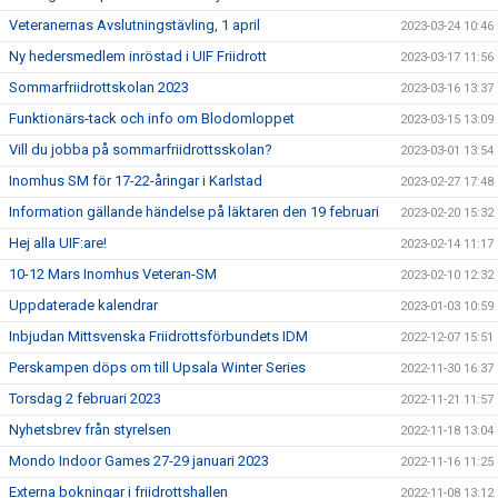
Veteranernas Avslutningstävling, 1 april
2023-03-24 10:46
Ny hedersmedlem inröstad i UIF Friidrott
2023-03-17 11:56
Sommarfriidrottskolan 2023
2023-03-16 13:37
Funktionärs-tack och info om Blodomloppet
2023-03-15 13:09
Vill du jobba på sommarfriidrottsskolan?
2023-03-01 13:54
Inomhus SM för 17-22-åringar i Karlstad
2023-02-27 17:48
Information gällande händelse på läktaren den 19 februari
2023-02-20 15:32
Hej alla UIF:are!
2023-02-14 11:17
10-12 Mars Inomhus Veteran-SM
2023-02-10 12:32
Uppdaterade kalendrar
2023-01-03 10:59
Inbjudan Mittsvenska Friidrottsförbundets IDM
2022-12-07 15:51
Perskampen döps om till Upsala Winter Series
2022-11-30 16:37
Torsdag 2 februari 2023
2022-11-21 11:57
Nyhetsbrev från styrelsen
2022-11-18 13:04
Mondo Indoor Games 27-29 januari 2023
2022-11-16 11:25
Externa bokningar i friidrottshallen
2022-11-08 13:12