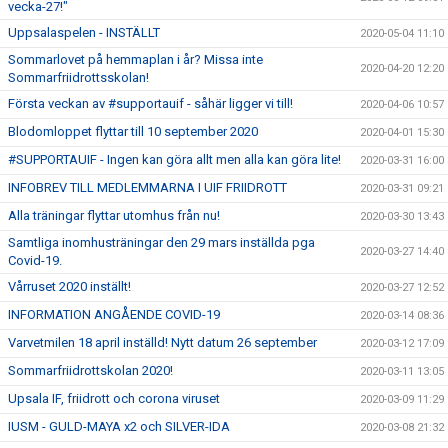
vecka-27!"
Uppsalaspelen - INSTÄLLT
2020-05-04 11:10
Sommarlovet på hemmaplan i år? Missa inte
2020-04-20 12:20
Sommarfriidrottsskolan!
Första veckan av #supportauif - såhär ligger vi till!
2020-04-06 10:57
Blodomloppet flyttar till 10 september 2020
2020-04-01 15:30
#SUPPORTAUIF - Ingen kan göra allt men alla kan göra lite!
2020-03-31 16:00
INFOBREV TILL MEDLEMMARNA I UIF FRIIDROTT
2020-03-31 09:21
Alla träningar flyttar utomhus från nu!
2020-03-30 13:43
Samtliga inomhusträningar den 29 mars inställda pga
2020-03-27 14:40
Covid-19.
Vårruset 2020 inställt!
2020-03-27 12:52
INFORMATION ANGÅENDE COVID-19
2020-03-14 08:36
Varvetmilen 18 april inställd! Nytt datum 26 september
2020-03-12 17:09
Sommarfriidrottskolan 2020!
2020-03-11 13:05
Upsala IF, friidrott och corona viruset
2020-03-09 11:29
IUSM - GULD-MAYA x2 och SILVER-IDA
2020-03-08 21:32