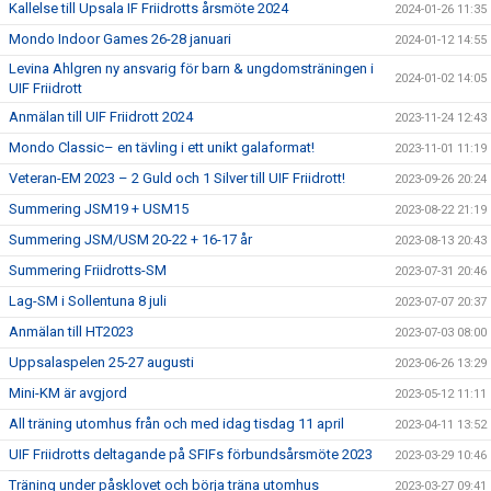
Kallelse till Upsala IF Friidrotts årsmöte 2024
2024-01-26 11:35
Mondo Indoor Games 26-28 januari
2024-01-12 14:55
Levina Ahlgren ny ansvarig för barn & ungdomsträningen i
2024-01-02 14:05
UIF Friidrott
Anmälan till UIF Friidrott 2024
2023-11-24 12:43
Mondo Classic– en tävling i ett unikt galaformat!
2023-11-01 11:19
Veteran-EM 2023 – 2 Guld och 1 Silver till UIF Friidrott!
2023-09-26 20:24
Summering JSM19 + USM15
2023-08-22 21:19
Summering JSM/USM 20-22 + 16-17 år
2023-08-13 20:43
Summering Friidrotts-SM
2023-07-31 20:46
Lag-SM i Sollentuna 8 juli
2023-07-07 20:37
Anmälan till HT2023
2023-07-03 08:00
Uppsalaspelen 25-27 augusti
2023-06-26 13:29
Mini-KM är avgjord
2023-05-12 11:11
All träning utomhus från och med idag tisdag 11 april
2023-04-11 13:52
UIF Friidrotts deltagande på SFIFs förbundsårsmöte 2023
2023-03-29 10:46
Träning under påsklovet och börja träna utomhus
2023-03-27 09:41