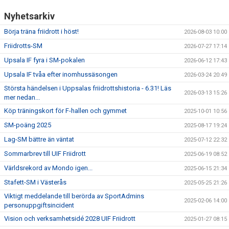
Nyhetsarkiv
Börja träna friidrott i höst!
2026-08-03 10:00
Friidrotts-SM
2026-07-27 17:14
Upsala IF fyra i SM-pokalen
2026-06-12 17:43
Upsala IF tvåa efter inomhussäsongen
2026-03-24 20:49
Största händelsen i Uppsalas friidrottshistoria - 6.31! Läs
2026-03-13 15:26
mer nedan...
Köp träningskort för F-hallen och gymmet
2025-10-01 10:56
SM-poäng 2025
2025-08-17 19:24
Lag-SM bättre än väntat
2025-07-12 22:32
Sommarbrev till UIF Friidrott
2025-06-19 08:52
Världsrekord av Mondo igen...
2025-06-15 21:34
Stafett-SM i Västerås
2025-05-25 21:26
Viktigt meddelande till berörda av SportAdmins
2025-02-06 14:00
personuppgiftsincident
Vision och verksamhetsidé 2028 UIF Friidrott
2025-01-27 08:15