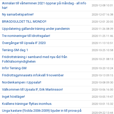
Anmälan till vårterminen 2021 öppnar på måndag - all info
2020-12-08 10:01
här!
Ny samarbetspartner!
2020-12-07 16:38
BRAGDGULDET TILL MONDO!!
2020-12-01 20:05
Uppdatering gällande träning under pandemin
2020-11-26 08:39
Tre nomineringar till Idrottsgalan!
2020-11-25 11:46
Övergångar till Upsala IF 2020
2020-11-13 10:51
Terräng-SM dag 1
2020-10-25 10:58
Friidrottsträning i samband med nya råd från
2020-10-21 08:13
Folkhälsomyndigheten
Inför Terräng-SM
2020-10-20 10:24
Friidrottsgymnasiets infokväll 9 november
2020-10-13 09:15
Nordenkampen i Uppsala!!
2020-10-08 09:30
Välkommen till Upsala IF, Erik Martinsson!
2020-10-06 16:00
Inget höstläger!
2020-10-05 19:47
Kvällens träningar flyttas inomhus.
2020-10-01 15:32
Unga kastare (födda 2006-2009) bjuder in till prova-på
2020-09-22 13:44