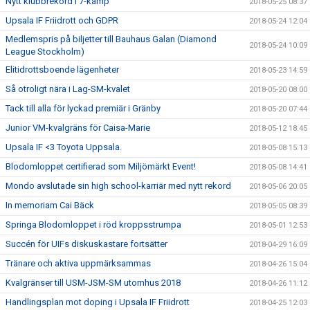
Nytt klubbrekord i 7-kamp
2018-05-25 08:37
Upsala IF Friidrott och GDPR
2018-05-24 12:04
Medlemspris på biljetter till Bauhaus Galan (Diamond
2018-05-24 10:09
League Stockholm)
Elitidrottsboende lägenheter
2018-05-23 14:59
Så otroligt nära i Lag-SM-kvalet
2018-05-20 08:00
Tack till alla för lyckad premiär i Gränby
2018-05-20 07:44
Junior VM-kvalgräns för Caisa-Marie
2018-05-12 18:45
Upsala IF <3 Toyota Uppsala.
2018-05-08 15:13
Blodomloppet certifierad som Miljömärkt Event!
2018-05-08 14:41
Mondo avslutade sin high school-karriär med nytt rekord
2018-05-06 20:05
In memoriam Cai Bäck
2018-05-05 08:39
Springa Blodomloppet i röd kroppsstrumpa
2018-05-01 12:53
Succén för UIFs diskuskastare fortsätter
2018-04-29 16:09
Tränare och aktiva uppmärksammas
2018-04-26 15:04
Kvalgränser till USM-JSM-SM utomhus 2018
2018-04-26 11:12
Handlingsplan mot doping i Upsala IF Friidrott
2018-04-25 12:03