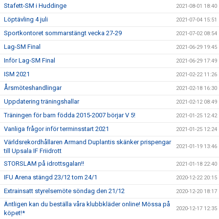
Stafett-SM i Huddinge
2021-08-01 18:40
Löptävling 4 juli
2021-07-04 15:51
Sportkontoret sommarstängt vecka 27-29
2021-07-02 08:54
Lag-SM Final
2021-06-29 19:45
Inför Lag-SM Final
2021-06-29 17:49
ISM 2021
2021-02-22 11:26
Årsmöteshandlingar
2021-02-18 16:30
Uppdatering träningshallar
2021-02-12 08:49
Träningen för barn födda 2015-2007 börjar V 5!
2021-01-25 12:42
Vanliga frågor inför terminsstart 2021
2021-01-25 12:24
Världsrekordhållaren Armand Duplantis skänker prispengar
2021-01-19 13:46
till Upsala IF Friidrott
STORSLAM på idrottsgalan!!
2021-01-18 22:40
IFU Arena stängd 23/12 tom 24/1
2020-12-22 20:15
Extrainsatt styrelsemöte söndag den 21/12
2020-12-20 18:17
Äntligen kan du beställa våra klubbkläder online! Mössa på
2020-12-17 12:35
köpet!*