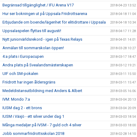
Begränsad tillgänglighet / IFU Arena V17
2018-04-23 13:52
Hur ser bokningen ut på Uppsala Friidrottsarena
2018-04-18 11:04
Erbjudande om boende/lägenhet för elitidrottare i Uppsala
2018-04-18 10:34
Uppsalaspelen flyttas till augusti!
2018-04-17 11:28
Nytt juniorvärldsrekord - igen på Texas Relays
2018-04-01 14:01
Anmälan till sommarskolan öppen!
2018-03-28 10:27
4:a plats i Europacupen
2018-03-17 18:47
Andra plats på Svealandsmästerskapen
2018-03-12 19:21
UIF och SM-pokalen
2018-03-11 15:50
Friidrott har ingen åldersgräns
2018-03-11 15:47
Medeldistansutbildning med Anders & Albert
2018-03-05 16:06
IVM: Mondo 7:a
2018-03-04 20:13
IUSM dag 2 - ett brons
2018-03-04 20:09
IUSM i Växjö - ett silver under dag 1
2018-03-03 18:54
Många medaljer på IVSM - 7 guld och 4 silver
2018-03-03 18:00
Jobb sommarfriidrottsskolan 2018
2018-02-28 14:10