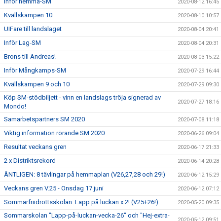
Inför hemma-SM
2020-08-12 16:45
Kvällskampen 10
2020-08-10 10:57
UIFare till landslaget
2020-08-04 20:41
Inför Lag-SM
2020-08-04 20:31
Brons till Andreas!
2020-08-03 15:22
Inför Mångkamps-SM
2020-07-29 16:44
Kvällskampen 9 och 10
2020-07-29 09:30
Köp SM-stödbiljett - vinn en landslags tröja signerad av
2020-07-27 18:16
Mondo!
Samarbetspartners SM 2020
2020-07-08 11:18
Viktig information rörande SM 2020
2020-06-26 09:04
Resultat veckans gren
2020-06-17 21:33
2 x Distriktsrekord
2020-06-14 20:28
ÄNTLIGEN: 8 tävlingar på hemmaplan (V26,27,28 och 29!)
2020-06-12 15:29
Veckans gren V.25 - Onsdag 17 juni
2020-06-12 07:12
Sommarfriidrottsskolan: Lapp på luckan x 2! (V25+26!)
2020-05-20 09:35
Sommarskolan "Lapp-på-luckan-vecka-26" och "Hej-extra-
2020-05-12 09:51