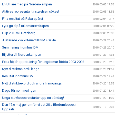
En UIFare med på Nordenkampen
2018-02-05 17:56
Aktivas representant i styrelsen sökes!
2018-02-05 11:56
Fina resultat på Raka spåret
2018-02-04 19:17
Fyra guld på Riksmästerskapen
2018-02-04 08:26
Filip 2.10 m i Göteborg
2018-02-03 20:33
Justerade kvalkriterier till ISM i Gävle
2018-01-29 20:48
Summering inomhus DM
2018-01-29 20:10
Biljetter till Nordenkampen
2018-01-29 17:35
Extra höjdhoppsträning för ungdomar födda 2003-2004
2018-01-29 14:42
Nytt distriktrekord i längd
2018-01-28 21:51
Resultat inomhus DM
2018-01-27 19:49
Nytt distriktrekord och andra framgångar
2018-01-20 18:55
Dags för nomineringen
2018-01-20 18:41
Unga stavhoppare startar upp nu söndag!
2018-01-20 11:09
Den 17:e maj genomför vi det 20:e Blodomloppet i
2018-01-19 10:35
Uppsala!