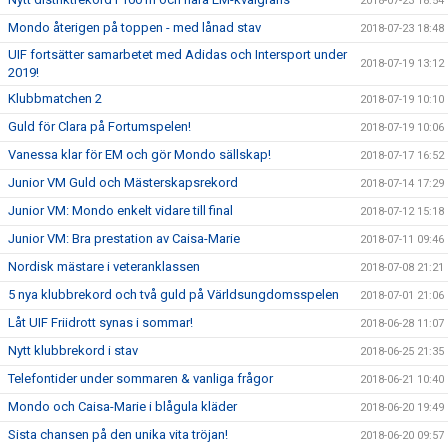
2018-07-23 18:54
Mondo återigen på toppen - med lånad stav
2018-07-23 18:48
UIF fortsätter samarbetet med Adidas och Intersport under
2018-07-19 13:12
2019!
Klubbmatchen 2
2018-07-19 10:10
Guld för Clara på Fortumspelen!
2018-07-19 10:06
Vanessa klar för EM och gör Mondo sällskap!
2018-07-17 16:52
Junior VM Guld och Mästerskapsrekord
2018-07-14 17:29
Junior VM: Mondo enkelt vidare till final
2018-07-12 15:18
Junior VM: Bra prestation av Caisa-Marie
2018-07-11 09:46
Nordisk mästare i veteranklassen
2018-07-08 21:21
5 nya klubbrekord och två guld på Världsungdomsspelen
2018-07-01 21:06
Låt UIF Friidrott synas i sommar!
2018-06-28 11:07
Nytt klubbrekord i stav
2018-06-25 21:35
Telefontider under sommaren & vanliga frågor
2018-06-21 10:40
Mondo och Caisa-Marie i blågula kläder
2018-06-20 19:49
Sista chansen på den unika vita tröjan!
2018-06-20 09:57