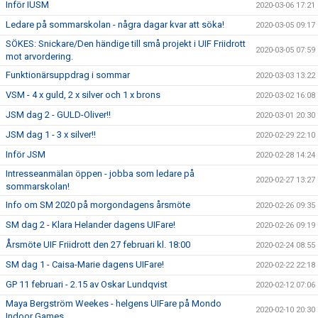
Inför IUSM
2020-03-06 17:21
Ledare på sommarskolan - några dagar kvar att söka!
2020-03-05 09:17
SÖKES: Snickare/Den händige till små projekt i UIF Friidrott
2020-03-05 07:59
mot arvordering.
Funktionärsuppdrag i sommar
2020-03-03 13:22
VSM - 4 x guld, 2 x silver och 1 x brons
2020-03-02 16:08
JSM dag 2 - GULD-Oliver!!
2020-03-01 20:30
JSM dag 1 - 3 x silver!!
2020-02-29 22:10
Inför JSM
2020-02-28 14:24
Intresseanmälan öppen - jobba som ledare på
2020-02-27 13:27
sommarskolan!
Info om SM 2020 på morgondagens årsmöte
2020-02-26 09:35
SM dag 2 - Klara Helander dagens UIFare!
2020-02-26 09:19
Årsmöte UIF Friidrott den 27 februari kl. 18:00
2020-02-24 08:55
SM dag 1 - Caisa-Marie dagens UIFare!
2020-02-22 22:18
GP 11 februari - 2.15 av Oskar Lundqvist
2020-02-12 07:06
Maya Bergström Weekes - helgens UIFare på Mondo
2020-02-10 20:30
Indoor Games