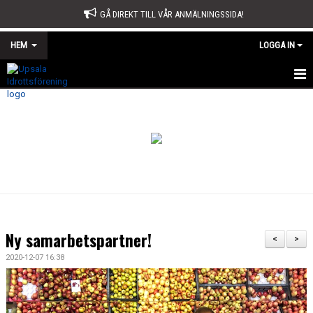
GÅ DIREKT TILL VÅR ANMÄLNINGSSIDA!
HEM
LOGGA IN
START
OM OSS
STYRELSE
SPORTKONTORET
STADGAR
Ny samarbetspartner!
<
>
ÅRSMÖTE
2020-12-07 16:38
ÅRSBERÄTTELSE OCH VERKSAMHETSPLAN