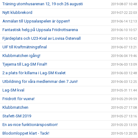
Träning utomhusarenan 12, 19 och 26 augusti
2019-08-07 10:48
Nytt klubbrekord
2019-07-22 22:03
Anmälan till Uppsalaspelen är öppen!!
2019-06-14 12:13
Fantastisk helg på Uppsala Friidrottsarena
2019-06-10 10:57
Fjärdeplats och U23-Kval av Lovisa Östervall
2019-06-10 10:42
UIF till Kraftmätningsfinal
2019-06-07 13:21
Klubbmatchen igång!
2019-06-04 19:46
Tjejerna till Lag-SM Final!!
2019-06-03 13:09
2:a plats för killarna i Lag-SM Kvalet
2019-06-03 12:48
Utbildning för våra medlemmar den 7 Juni!
2019-06-03 12:25
Lag-SM kval
2019-05-31 11:44
Friidrott för vuxna!
2019-05-29 09:59
Klubbmatchen
2019-05-27 17:08
Stafett-SM 2019
2019-05-27 13:16
En as-nice funktionärsposition!
2019-05-23 13:59
Blodomloppet klart - Tack!
2019-05-13 20:35