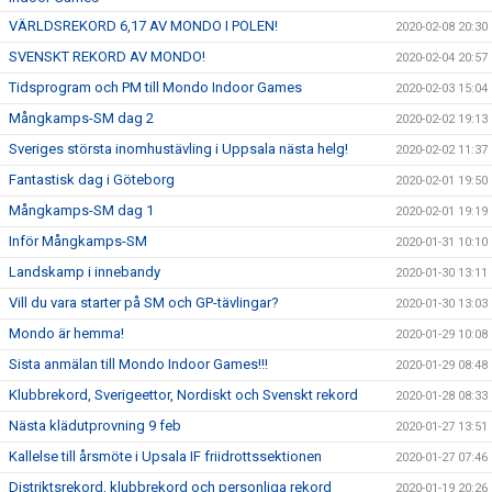
VÄRLDSREKORD 6,17 AV MONDO I POLEN!
2020-02-08 20:30
SVENSKT REKORD AV MONDO!
2020-02-04 20:57
Tidsprogram och PM till Mondo Indoor Games
2020-02-03 15:04
Mångkamps-SM dag 2
2020-02-02 19:13
Sveriges största inomhustävling i Uppsala nästa helg!
2020-02-02 11:37
Fantastisk dag i Göteborg
2020-02-01 19:50
Mångkamps-SM dag 1
2020-02-01 19:19
Inför Mångkamps-SM
2020-01-31 10:10
Landskamp i innebandy
2020-01-30 13:11
Vill du vara starter på SM och GP-tävlingar?
2020-01-30 13:03
Mondo är hemma!
2020-01-29 10:08
Sista anmälan till Mondo Indoor Games!!!
2020-01-29 08:48
Klubbrekord, Sverigeettor, Nordiskt och Svenskt rekord
2020-01-28 08:33
Nästa klädutprovning 9 feb
2020-01-27 13:51
Kallelse till årsmöte i Upsala IF friidrottssektionen
2020-01-27 07:46
Distriktsrekord, klubbrekord och personliga rekord
2020-01-19 20:26