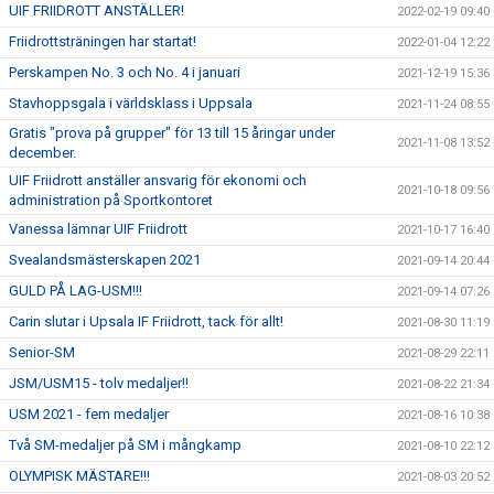
UIF FRIIDROTT ANSTÄLLER!
2022-02-19 09:40
Friidrottsträningen har startat!
2022-01-04 12:22
Perskampen No. 3 och No. 4 i januari
2021-12-19 15:36
Stavhoppsgala i världsklass i Uppsala
2021-11-24 08:55
Gratis "prova på grupper" för 13 till 15 åringar under
2021-11-08 13:52
december.
UIF Friidrott anställer ansvarig för ekonomi och
2021-10-18 09:56
administration på Sportkontoret
Vanessa lämnar UIF Friidrott
2021-10-17 16:40
Svealandsmästerskapen 2021
2021-09-14 20:44
GULD PÅ LAG-USM!!!
2021-09-14 07:26
Carin slutar i Upsala IF Friidrott, tack för allt!
2021-08-30 11:19
Senior-SM
2021-08-29 22:11
JSM/USM15 - tolv medaljer!!
2021-08-22 21:34
USM 2021 - fem medaljer
2021-08-16 10:38
Två SM-medaljer på SM i mångkamp
2021-08-10 22:12
OLYMPISK MÄSTARE!!!
2021-08-03 20:52