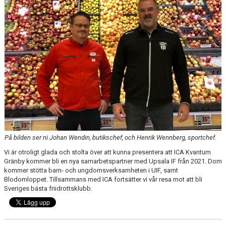
BÖRJA TRÄNA FRIIDROTT
FAQ
MEDLEMSINFO
ARRANGEMANG
FUNKTIONÄRSINFO
RESULTAT
SOMMARFRIIDROTTSSKOLAN
På bilden ser ni Johan Wendin, butikschef, och Henrik Wennberg, sportchef.
Vi är otroligt glada och stolta över att kunna presentera att ICA Kvantum
STATISTIK
Gränby kommer bli en nya samarbetspartner med Upsala IF från 2021. Dom
kommer stötta barn- och ungdomsverksamheten i UIF, samt
Blodomloppet. Tillsammans med ICA fortsätter vi vår resa mot att bli
Sveriges bästa friidrottsklubb.