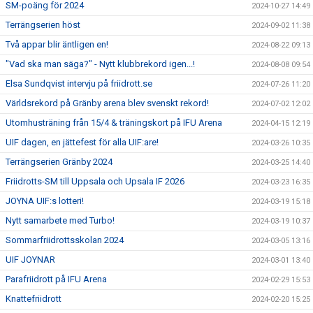
SM-poäng för 2024
2024-10-27 14:49
Terrängserien höst
2024-09-02 11:38
Två appar blir äntligen en!
2024-08-22 09:13
"Vad ska man säga?" - Nytt klubbrekord igen...!
2024-08-08 09:54
Elsa Sundqvist intervju på friidrott.se
2024-07-26 11:20
Världsrekord på Gränby arena blev svenskt rekord!
2024-07-02 12:02
Utomhusträning från 15/4 & träningskort på IFU Arena
2024-04-15 12:19
UIF dagen, en jättefest för alla UIF:are!
2024-03-26 10:35
Terrängserien Gränby 2024
2024-03-25 14:40
Friidrotts-SM till Uppsala och Upsala IF 2026
2024-03-23 16:35
JOYNA UIF:s lotteri!
2024-03-19 15:18
Nytt samarbete med Turbo!
2024-03-19 10:37
Sommarfriidrottsskolan 2024
2024-03-05 13:16
UIF JOYNAR
2024-03-01 13:40
Parafriidrott på IFU Arena
2024-02-29 15:53
Knattefriidrott
2024-02-20 15:25