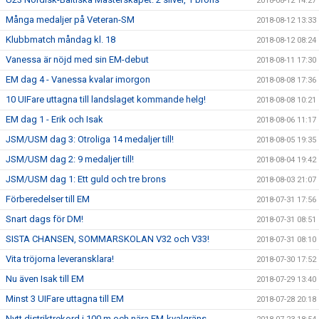
2018-08-12 14:27
Många medaljer på Veteran-SM
2018-08-12 13:33
Klubbmatch måndag kl. 18
2018-08-12 08:24
Vanessa är nöjd med sin EM-debut
2018-08-11 17:30
EM dag 4 - Vanessa kvalar imorgon
2018-08-08 17:36
10 UIFare uttagna till landslaget kommande helg!
2018-08-08 10:21
EM dag 1 - Erik och Isak
2018-08-06 11:17
JSM/USM dag 3: Otroliga 14 medaljer till!
2018-08-05 19:35
JSM/USM dag 2: 9 medaljer till!
2018-08-04 19:42
JSM/USM dag 1: Ett guld och tre brons
2018-08-03 21:07
Förberedelser till EM
2018-07-31 17:56
Snart dags för DM!
2018-07-31 08:51
SISTA CHANSEN, SOMMARSKOLAN V32 och V33!
2018-07-31 08:10
Vita tröjorna leveransklara!
2018-07-30 17:52
Nu även Isak till EM
2018-07-29 13:40
Minst 3 UIFare uttagna till EM
2018-07-28 20:18
Nytt distriktrekord i 100 m och nära EM-kvalgräns