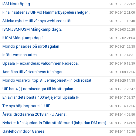
ISM Norrköping
2019-02-17 22:02
Fina insatser av UIF vid Hammarbyspelen i helgen!
2019-02-12 21:00
Skicka nyheter till vår nya webbredaktör!
2019-02-11 13:40
ISM-IJSM-IUSM Mångkamp dag 2
2019-02-03 20:28
IUSM Mångkamp dag 1
2019-02-02 21:04
Mondo prisades på idrottsgalan
2019-01-21 22:35
Inför terminsstarten
2019-01-17 14:31
Upsala IF expanderar, välkommen Rebecca!
2019-01-10 18:39
Anmälan till vårterminens träningar
2019-01-08 12:56
Mondo vidare till top 8 i Jerringpriset - In och rösta!
2018-12-20 14:35
UIF har 4 (!) nomineringar till Idrottsgalan
2018-12-17 20:47
En av landets bästa 400m-tjejer till Upsala IF
2018-12-17 09:37
Tre nya höjdhoppare till UIF
2018-12-14 12:56
Årets Idrottsarena 2018 är IFU Arena!
2018-12-14 08:50
Nyheter från Upplands Friidrottsförbund (inbjudan DM mm)
2018-12-12 14:09
Gavlehov Indoor Games
2018-12-11 10:30