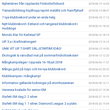
Nyhetsbrev från Upplands Friidrottsförbund
2018-06-19 14:03
Tränarutbildning höjdhopp/sprint inställd och framflyttad!
2018-06-19 08:47
7 nya klubbrekord under en enda helg
2018-06-18 17:15
Nytt klubbrekord i Estland och tangerad klubbrekord i
2018-06-16 18:25
Huddinge
Mondo klar för Karlstad GP
2018-06-16 18:19
UIF 3:a i Kraftmätningen!
2018-06-13 14:14
UNIK VIT UIF T-SHIRT SÄLJSTARTAR IDAG!
2018-06-13 14:05
Ekologisk & närodlad mat på sommarfriidrottsskolan!
2018-06-13 12:20
Mångkampsläger i Uppsala 16-18 juli 2018
2018-06-04 11:57
Många guld på Sayo och tre nya klubbrekord
2018-06-02 20:22
Klubbkampen i mångkamp!
2018-05-31 10:37
Information gällande bokningar på utomhusarenan
2018-05-30 15:11
Vanessa kvalade för senior-EM
2018-05-27 19:34
Stafett-SM dag 2: 2 silver
2018-05-27 19:15
Stafett-SM dag 1: 1 silver; Diamond League: 2:a plats
2018-05-26 19:04