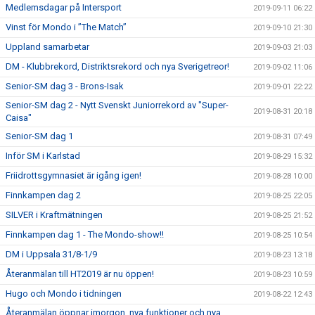
Medlemsdagar på Intersport
2019-09-11 06:22
Vinst för Mondo i ”The Match”
2019-09-10 21:30
Uppland samarbetar
2019-09-03 21:03
DM - Klubbrekord, Distriktsrekord och nya Sverigetreor!
2019-09-02 11:06
Senior-SM dag 3 - Brons-Isak
2019-09-01 22:22
Senior-SM dag 2 - Nytt Svenskt Juniorrekord av "Super-
2019-08-31 20:18
Caisa"
Senior-SM dag 1
2019-08-31 07:49
Inför SM i Karlstad
2019-08-29 15:32
Friidrottsgymnasiet är igång igen!
2019-08-28 10:00
Finnkampen dag 2
2019-08-25 22:05
SILVER i Kraftmätningen
2019-08-25 21:52
Finnkampen dag 1 - The Mondo-show!!
2019-08-25 10:54
DM i Uppsala 31/8-1/9
2019-08-23 13:18
Återanmälan till HT2019 är nu öppen!
2019-08-23 10:59
Hugo och Mondo i tidningen
2019-08-22 12:43
Återanmälan öppnar imorgon, nya funktioner och nya