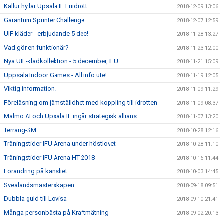
Kallur hyllar Upsala IF Friidrott
2018-12-09 13:06
Garantum Sprinter Challenge
2018-12-07 12:59
UIF kläder - erbjudande 5 dec!
2018-11-28 13:27
Vad gör en funktionär?
2018-11-23 12:00
Nya UIF-klädkollektion - 5 december, IFU
2018-11-21 15:09
Uppsala Indoor Games - All info ute!
2018-11-19 12:05
Viktig information!
2018-11-09 11:29
Föreläsning om jämställdhet med koppling till idrotten
2018-11-09 08:37
Malmö AI och Upsala IF ingår strategisk allians
2018-11-07 13:20
Terräng-SM
2018-10-28 12:16
Träningstider IFU Arena under höstlovet
2018-10-28 11:10
Träningstider IFU Arena HT 2018
2018-10-16 11:44
Förändring på kansliet
2018-10-03 14:45
Svealandsmästerskapen
2018-09-18 09:51
Dubbla guld till Lovisa
2018-09-10 21:41
Många personbästa på Kraftmätning
2018-09-02 20:13