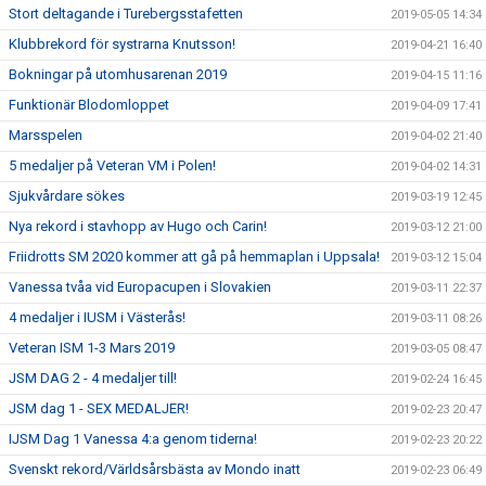
Stort deltagande i Turebergsstafetten
2019-05-05 14:34
Klubbrekord för systrarna Knutsson!
2019-04-21 16:40
Bokningar på utomhusarenan 2019
2019-04-15 11:16
Funktionär Blodomloppet
2019-04-09 17:41
Marsspelen
2019-04-02 21:40
5 medaljer på Veteran VM i Polen!
2019-04-02 14:31
Sjukvårdare sökes
2019-03-19 12:45
Nya rekord i stavhopp av Hugo och Carin!
2019-03-12 21:00
Friidrotts SM 2020 kommer att gå på hemmaplan i Uppsala!
2019-03-12 15:04
Vanessa tvåa vid Europacupen i Slovakien
2019-03-11 22:37
4 medaljer i IUSM i Västerås!
2019-03-11 08:26
Veteran ISM 1-3 Mars 2019
2019-03-05 08:47
JSM DAG 2 - 4 medaljer till!
2019-02-24 16:45
JSM dag 1 - SEX MEDALJER!
2019-02-23 20:47
IJSM Dag 1 Vanessa 4:a genom tiderna!
2019-02-23 20:22
Svenskt rekord/Världsårsbästa av Mondo inatt
2019-02-23 06:49