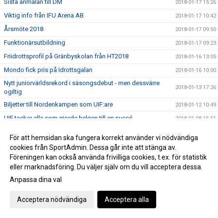
Sista anmälan till DM
2018-01-17 15:26
Viktig info från IFU Arena AB
2018-01-17 10:42
Årsmöte 2018
2018-01-17 09:50
Funktionärsutbildning
2018-01-17 09:23
Friidrottsprofil på Gränbyskolan från HT2018
2018-01-16 13:05
Mondo fick pris på Idrottsgalan
2018-01-16 10:00
Nytt juniorvärldsrekord i säsongsdebut - men dessvärre
2018-01-13 17:26
ogiltig
Biljetter till Nordenkampen som UIF:are
2018-01-12 10:49
UIF tackar alla som gjorde helgen till en succé
2018-01-08 15:51
Tre nya distriktrekord i början på säsongen
2018-01-06 10:46
För att hemsidan ska fungera korrekt använder vi nödvändiga
Webbsändingen fredag
2018-01-05 16:41
cookies från SportAdmin. Dessa går inte att stänga av.
Föreningen kan också använda frivilliga cookies, t.ex. för statistik
Tidsprogram till Muskelcentrum Indoor UTE!
2018-01-02 11:52
eller marknadsföring. Du väljer själv om du vill acceptera dessa.
PM till Muskelcentrum Indoor Games ute!
2017-12-31 11:33
Anpassa dina val
Muskelcentrum Indoor Games
2017-12-20 14:28
Acceptera nödvändiga
Acceptera alla
Muskelcentrum Indoor games sänds LIVE!
2017-12-20 12:11
Säkra din biljetter till Nordenkampen!
2017-12-19 11:25