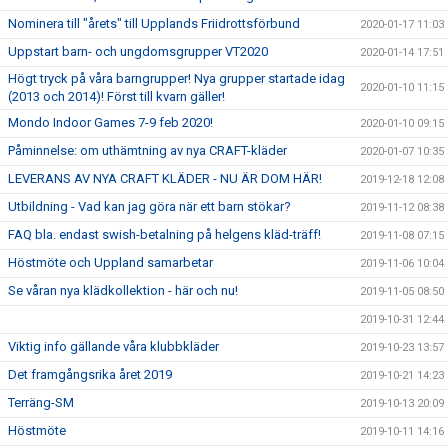
Nominera till "årets" till Upplands Friidrottsförbund
2020-01-17 11:03
Uppstart barn- och ungdomsgrupper VT2020
2020-01-14 17:51
Högt tryck på våra barngrupper! Nya grupper startade idag
2020-01-10 11:15
(2013 och 2014)! Först till kvarn gäller!
Mondo Indoor Games 7-9 feb 2020!
2020-01-10 09:15
Påminnelse: om uthämtning av nya CRAFT-kläder
2020-01-07 10:35
LEVERANS AV NYA CRAFT KLÄDER - NU ÄR DOM HÄR!
2019-12-18 12:08
Utbildning - Vad kan jag göra när ett barn stökar?
2019-11-12 08:38
FAQ bla. endast swish-betalning på helgens kläd-träff!
2019-11-08 07:15
Höstmöte och Uppland samarbetar
2019-11-06 10:04
Se våran nya klädkollektion - här och nu!
2019-11-05 08:50
2019-10-31 12:44
Viktig info gällande våra klubbkläder
2019-10-23 13:57
Det framgångsrika året 2019
2019-10-21 14:23
Terräng-SM
2019-10-13 20:09
Höstmöte
2019-10-11 14:16