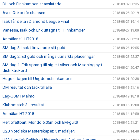
DL och Finnkampen är avslutade
2018-09-02 08:35
Även Oskar får chansen
2018-08-28 20:19
Isak får delta i Diamond League Final
2018-08-27 19:14
Vanessa, Isak och Erik uttagna till Finnkampen
2018-08-27 19:00
Anmälan till HT2018
2018-08-27 08:23
SM dag 3: Isak försvarade sitt guld
2018-08-26 19:55
SM dag 2: Ett guld och många utmärkta placeringar
2018-08-25 22:37
SM dag 1: Erik sprang till sig ett silver och Max slog nytt
2018-08-24 20:47
distriktrekord
Hugo uttagen till Ungdomsfinnkampen
2018-08-21 20:38
DM resultat och tack till alla
2018-08-19 21:16
Lag-USM i Malmö
2018-08-19 18:18
Klubbmatch 3 - resultat
2018-08-15 12:00
Anmälan HT 2018
2018-08-14 12:50
Helt ofattbart: Mondo 6.05m och EM-guld!
2018-08-12 21:21
U20 Nordiska Mästerskapet: 5 medaljer!
2018-08-12 14:48
U23 Nordisk-Baltiska Mästerskapet: 2 silver, 1 brons