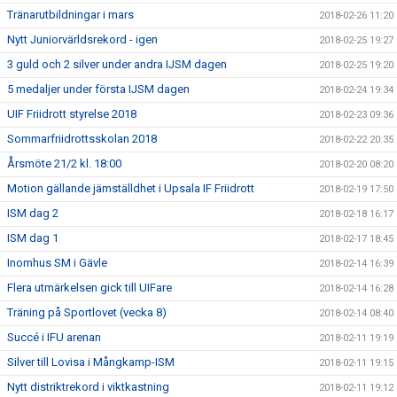
Tränarutbildningar i mars
2018-02-26 11:20
Nytt Juniorvärldsrekord - igen
2018-02-25 19:27
3 guld och 2 silver under andra IJSM dagen
2018-02-25 19:20
5 medaljer under första IJSM dagen
2018-02-24 19:34
UIF Friidrott styrelse 2018
2018-02-23 09:36
Sommarfriidrottsskolan 2018
2018-02-22 20:35
Årsmöte 21/2 kl. 18:00
2018-02-20 08:20
Motion gällande jämställdhet i Upsala IF Friidrott
2018-02-19 17:50
ISM dag 2
2018-02-18 16:17
ISM dag 1
2018-02-17 18:45
Inomhus SM i Gävle
2018-02-14 16:39
Flera utmärkelsen gick till UIFare
2018-02-14 16:28
Träning på Sportlovet (vecka 8)
2018-02-14 08:40
Succé i IFU arenan
2018-02-11 19:19
Silver till Lovisa i Mångkamp-ISM
2018-02-11 19:15
Nytt distriktrekord i viktkastning
2018-02-11 19:12