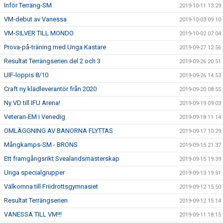
Inför Terräng-SM
2019-10-11 13:29
VM-debut av Vanessa
2019-10-03 09:10
VM-SILVER TILL MONDO
2019-10-02 07:04
Prova-på-träning med Unga Kastare
2019-09-27 12:56
Resultat Terrängserien del 2 och 3
2019-09-26 20:51
UIF-loppis 8/10
2019-09-26 14:53
Craft ny klädleverantör från 2020
2019-09-20 08:55
Ny VD till IFU Arena!
2019-09-19 09:03
Veteran-EM i Venedig
2019-09-18 11:14
OMLÄGGNING AV BANORNA FLYTTAS
2019-09-17 10:29
Mångkamps-SM - BRONS
2019-09-15 21:37
Ett framgångsrikt Svealandsmästerskap
2019-09-15 19:39
Unga specialgrupper
2019-09-13 19:51
Välkomna till Friidrottsgymnasiet
2019-09-12 15:50
Resultat Terrängserien
2019-09-12 15:14
VANESSA TILL VM!!!
2019-09-11 18:15