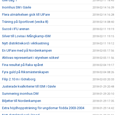
ISM dag 1
2018-02-17 18:45
Inomhus SM i Gävle
2018-02-14 16:39
Flera utmärkelsen gick till UIFare
2018-02-14 16:28
Träning på Sportlovet (vecka 8)
2018-02-14 08:40
Succé i IFU arenan
2018-02-11 19:19
Silver till Lovisa i Mångkamp-ISM
2018-02-11 19:15
Nytt distriktrekord i viktkastning
2018-02-11 19:12
En UIFare med på Nordenkampen
2018-02-05 17:56
Aktivas representant i styrelsen sökes!
2018-02-05 11:56
Fina resultat på Raka spåret
2018-02-04 19:17
Fyra guld på Riksmästerskapen
2018-02-04 08:26
Filip 2.10 m i Göteborg
2018-02-03 20:33
Justerade kvalkriterier till ISM i Gävle
2018-01-29 20:48
Summering inomhus DM
2018-01-29 20:10
Biljetter till Nordenkampen
2018-01-29 17:35
Extra höjdhoppsträning för ungdomar födda 2003-2004
2018-01-29 14:42