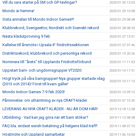
Vill du vara starter på SM och GP-tävlingar?
2020-01-30 13:03
Mondo är hemma!
2020-01-29 10:08
Sista anmälan till Mondo Indoor Games!!!
2020-01-29 08:48
Klubbrekord, Sverigeettor, Nordiskt och Svenskt rekord
2020-01-28 08:33
Nästa klädutprovning 9 feb
2020-01-27 13:51
Kallelse till årsmöte i Upsala IF friidrottssektionen
2020-01-27 07:46
Distriktsrekord, klubbrekord och personliga rekord
2020-01-19 20:26
Nominera till "årets" till Upplands Friidrottsförbund
2020-01-17 11:03
Uppstart barn- och ungdomsgrupper VT2020
2020-01-14 17:51
Högt tryck på våra barngrupper! Nya grupper startade idag
2020-01-10 11:15
(2013 och 2014)! Först till kvarn gäller!
Mondo Indoor Games 7-9 feb 2020!
2020-01-10 09:15
Påminnelse: om uthämtning av nya CRAFT-kläder
2020-01-07 10:35
LEVERANS AV NYA CRAFT KLÄDER - NU ÄR DOM HÄR!
2019-12-18 12:08
Utbildning - Vad kan jag göra när ett barn stökar?
2019-11-12 08:38
FAQ bla. endast swish-betalning på helgens kläd-träff!
2019-11-08 07:15
Höstmöte och Uppland samarbetar
2019-11-06 10:04