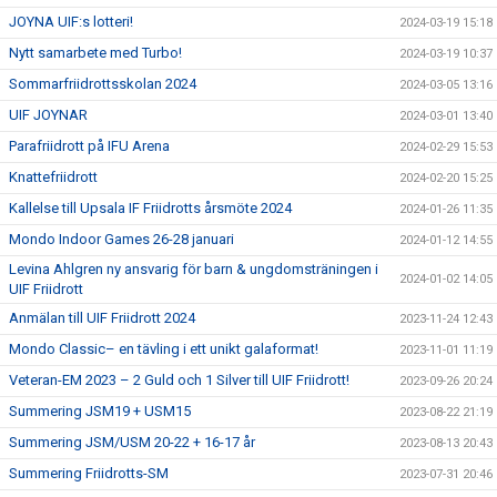
JOYNA UIF:s lotteri!
2024-03-19 15:18
Nytt samarbete med Turbo!
2024-03-19 10:37
Sommarfriidrottsskolan 2024
2024-03-05 13:16
UIF JOYNAR
2024-03-01 13:40
Parafriidrott på IFU Arena
2024-02-29 15:53
Knattefriidrott
2024-02-20 15:25
Kallelse till Upsala IF Friidrotts årsmöte 2024
2024-01-26 11:35
Mondo Indoor Games 26-28 januari
2024-01-12 14:55
Levina Ahlgren ny ansvarig för barn & ungdomsträningen i
2024-01-02 14:05
UIF Friidrott
Anmälan till UIF Friidrott 2024
2023-11-24 12:43
Mondo Classic– en tävling i ett unikt galaformat!
2023-11-01 11:19
Veteran-EM 2023 – 2 Guld och 1 Silver till UIF Friidrott!
2023-09-26 20:24
Summering JSM19 + USM15
2023-08-22 21:19
Summering JSM/USM 20-22 + 16-17 år
2023-08-13 20:43
Summering Friidrotts-SM
2023-07-31 20:46