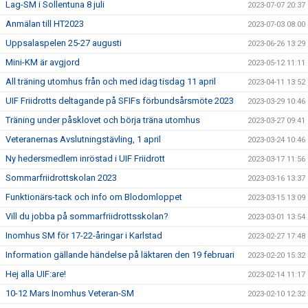
Lag-SM i Sollentuna 8 juli
2023-07-07 20:37
Anmälan till HT2023
2023-07-03 08:00
Uppsalaspelen 25-27 augusti
2023-06-26 13:29
Mini-KM är avgjord
2023-05-12 11:11
All träning utomhus från och med idag tisdag 11 april
2023-04-11 13:52
UIF Friidrotts deltagande på SFIFs förbundsårsmöte 2023
2023-03-29 10:46
Träning under påsklovet och börja träna utomhus
2023-03-27 09:41
Veteranernas Avslutningstävling, 1 april
2023-03-24 10:46
Ny hedersmedlem inröstad i UIF Friidrott
2023-03-17 11:56
Sommarfriidrottskolan 2023
2023-03-16 13:37
Funktionärs-tack och info om Blodomloppet
2023-03-15 13:09
Vill du jobba på sommarfriidrottsskolan?
2023-03-01 13:54
Inomhus SM för 17-22-åringar i Karlstad
2023-02-27 17:48
Information gällande händelse på läktaren den 19 februari
2023-02-20 15:32
Hej alla UIF:are!
2023-02-14 11:17
10-12 Mars Inomhus Veteran-SM
2023-02-10 12:32