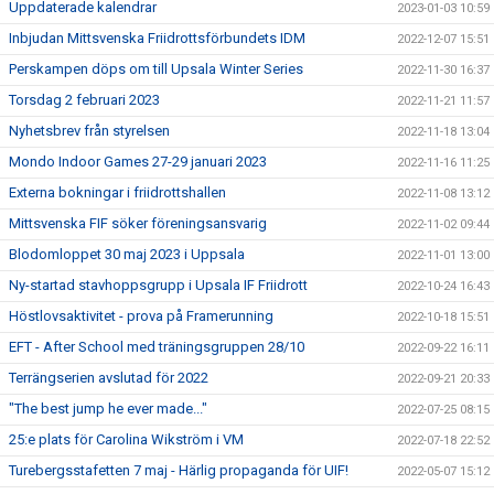
Uppdaterade kalendrar
2023-01-03 10:59
Inbjudan Mittsvenska Friidrottsförbundets IDM
2022-12-07 15:51
Perskampen döps om till Upsala Winter Series
2022-11-30 16:37
Torsdag 2 februari 2023
2022-11-21 11:57
Nyhetsbrev från styrelsen
2022-11-18 13:04
Mondo Indoor Games 27-29 januari 2023
2022-11-16 11:25
Externa bokningar i friidrottshallen
2022-11-08 13:12
Mittsvenska FIF söker föreningsansvarig
2022-11-02 09:44
Blodomloppet 30 maj 2023 i Uppsala
2022-11-01 13:00
Ny-startad stavhoppsgrupp i Upsala IF Friidrott
2022-10-24 16:43
Höstlovsaktivitet - prova på Framerunning
2022-10-18 15:51
EFT - After School med träningsgruppen 28/10
2022-09-22 16:11
Terrängserien avslutad för 2022
2022-09-21 20:33
"The best jump he ever made..."
2022-07-25 08:15
25:e plats för Carolina Wikström i VM
2022-07-18 22:52
Turebergsstafetten 7 maj - Härlig propaganda för UIF!
2022-05-07 15:12