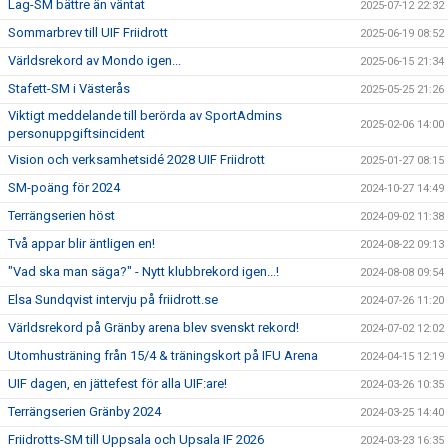
Lag-SM bättre än väntat
2025-07-12 22:32
Sommarbrev till UIF Friidrott
2025-06-19 08:52
Världsrekord av Mondo igen...
2025-06-15 21:34
Stafett-SM i Västerås
2025-05-25 21:26
Viktigt meddelande till berörda av SportAdmins
2025-02-06 14:00
personuppgiftsincident
Vision och verksamhetsidé 2028 UIF Friidrott
2025-01-27 08:15
SM-poäng för 2024
2024-10-27 14:49
Terrängserien höst
2024-09-02 11:38
Två appar blir äntligen en!
2024-08-22 09:13
"Vad ska man säga?" - Nytt klubbrekord igen...!
2024-08-08 09:54
Elsa Sundqvist intervju på friidrott.se
2024-07-26 11:20
Världsrekord på Gränby arena blev svenskt rekord!
2024-07-02 12:02
Utomhusträning från 15/4 & träningskort på IFU Arena
2024-04-15 12:19
UIF dagen, en jättefest för alla UIF:are!
2024-03-26 10:35
Terrängserien Gränby 2024
2024-03-25 14:40
Friidrotts-SM till Uppsala och Upsala IF 2026
2024-03-23 16:35