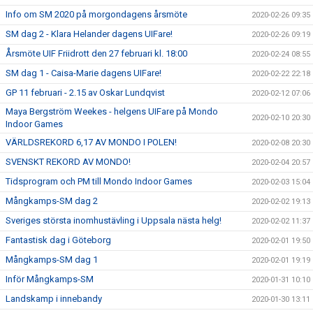
Info om SM 2020 på morgondagens årsmöte
2020-02-26 09:35
SM dag 2 - Klara Helander dagens UIFare!
2020-02-26 09:19
Årsmöte UIF Friidrott den 27 februari kl. 18:00
2020-02-24 08:55
SM dag 1 - Caisa-Marie dagens UIFare!
2020-02-22 22:18
GP 11 februari - 2.15 av Oskar Lundqvist
2020-02-12 07:06
Maya Bergström Weekes - helgens UIFare på Mondo
2020-02-10 20:30
Indoor Games
VÄRLDSREKORD 6,17 AV MONDO I POLEN!
2020-02-08 20:30
SVENSKT REKORD AV MONDO!
2020-02-04 20:57
Tidsprogram och PM till Mondo Indoor Games
2020-02-03 15:04
Mångkamps-SM dag 2
2020-02-02 19:13
Sveriges största inomhustävling i Uppsala nästa helg!
2020-02-02 11:37
Fantastisk dag i Göteborg
2020-02-01 19:50
Mångkamps-SM dag 1
2020-02-01 19:19
Inför Mångkamps-SM
2020-01-31 10:10
Landskamp i innebandy
2020-01-30 13:11