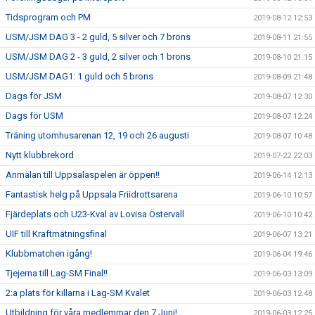
Tidsprogram och PM
2019-08-12 12:53
USM/JSM DAG 3 - 2 guld, 5 silver och 7 brons
2019-08-11 21:55
USM/JSM DAG 2 - 3 guld, 2 silver och 1 brons
2019-08-10 21:15
USM/JSM DAG1: 1 guld och 5 brons
2019-08-09 21:48
Dags för JSM
2019-08-07 12:30
Dags för USM
2019-08-07 12:24
Träning utomhusarenan 12, 19 och 26 augusti
2019-08-07 10:48
Nytt klubbrekord
2019-07-22 22:03
Anmälan till Uppsalaspelen är öppen!!
2019-06-14 12:13
Fantastisk helg på Uppsala Friidrottsarena
2019-06-10 10:57
Fjärdeplats och U23-Kval av Lovisa Östervall
2019-06-10 10:42
UIF till Kraftmätningsfinal
2019-06-07 13:21
Klubbmatchen igång!
2019-06-04 19:46
Tjejerna till Lag-SM Final!!
2019-06-03 13:09
2:a plats för killarna i Lag-SM Kvalet
2019-06-03 12:48
Utbildning för våra medlemmar den 7 Juni!
2019-06-03 12:25