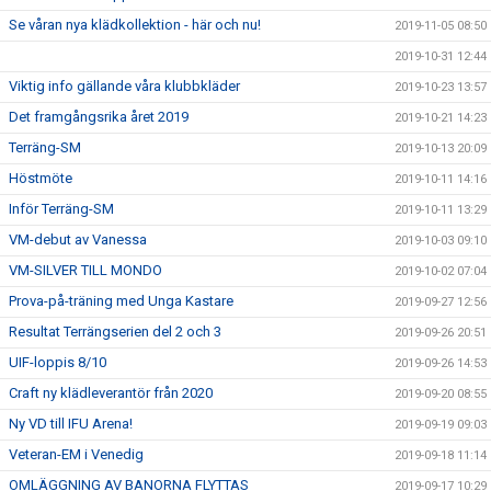
Se våran nya klädkollektion - här och nu!
2019-11-05 08:50
2019-10-31 12:44
Viktig info gällande våra klubbkläder
2019-10-23 13:57
Det framgångsrika året 2019
2019-10-21 14:23
Terräng-SM
2019-10-13 20:09
Höstmöte
2019-10-11 14:16
Inför Terräng-SM
2019-10-11 13:29
VM-debut av Vanessa
2019-10-03 09:10
VM-SILVER TILL MONDO
2019-10-02 07:04
Prova-på-träning med Unga Kastare
2019-09-27 12:56
Resultat Terrängserien del 2 och 3
2019-09-26 20:51
UIF-loppis 8/10
2019-09-26 14:53
Craft ny klädleverantör från 2020
2019-09-20 08:55
Ny VD till IFU Arena!
2019-09-19 09:03
Veteran-EM i Venedig
2019-09-18 11:14
OMLÄGGNING AV BANORNA FLYTTAS
2019-09-17 10:29