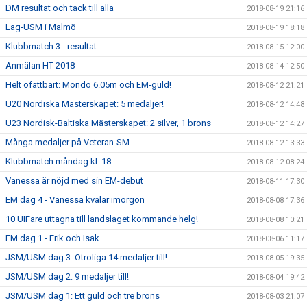
DM resultat och tack till alla
2018-08-19 21:16
Lag-USM i Malmö
2018-08-19 18:18
Klubbmatch 3 - resultat
2018-08-15 12:00
Anmälan HT 2018
2018-08-14 12:50
Helt ofattbart: Mondo 6.05m och EM-guld!
2018-08-12 21:21
U20 Nordiska Mästerskapet: 5 medaljer!
2018-08-12 14:48
U23 Nordisk-Baltiska Mästerskapet: 2 silver, 1 brons
2018-08-12 14:27
Många medaljer på Veteran-SM
2018-08-12 13:33
Klubbmatch måndag kl. 18
2018-08-12 08:24
Vanessa är nöjd med sin EM-debut
2018-08-11 17:30
EM dag 4 - Vanessa kvalar imorgon
2018-08-08 17:36
10 UIFare uttagna till landslaget kommande helg!
2018-08-08 10:21
EM dag 1 - Erik och Isak
2018-08-06 11:17
JSM/USM dag 3: Otroliga 14 medaljer till!
2018-08-05 19:35
JSM/USM dag 2: 9 medaljer till!
2018-08-04 19:42
JSM/USM dag 1: Ett guld och tre brons
2018-08-03 21:07