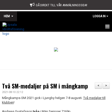
GÅ DIREKT TILL VÅR ANMÄLNINGSSIDA!
HEM
LOGGA IN
START
OM OSS
STYRELSE
SPORTKONTORET
STADGAR
Två SM-medaljer på SM i mångkamp
<
>
ÅRSMÖTE
2021-08-10 22:12
Mångkamps-SM 2021 gick i Ljungby helgen 7-8 augusti.
Två medaljer till
ÅRSBERÄTTELSE OCH VERKSAMHETSPLAN
klubben
!
Andreas Gustafsson
tvåa
i Män Seniorer 7169p