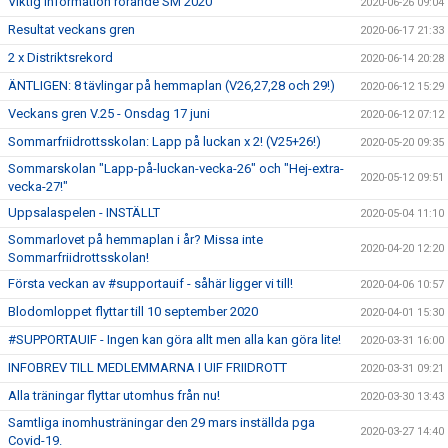
Viktig information rörande SM 2020
2020-06-26 09:04
Resultat veckans gren
2020-06-17 21:33
2 x Distriktsrekord
2020-06-14 20:28
ÄNTLIGEN: 8 tävlingar på hemmaplan (V26,27,28 och 29!)
2020-06-12 15:29
Veckans gren V.25 - Onsdag 17 juni
2020-06-12 07:12
Sommarfriidrottsskolan: Lapp på luckan x 2! (V25+26!)
2020-05-20 09:35
Sommarskolan "Lapp-på-luckan-vecka-26" och "Hej-extra-
2020-05-12 09:51
vecka-27!"
Uppsalaspelen - INSTÄLLT
2020-05-04 11:10
Sommarlovet på hemmaplan i år? Missa inte
2020-04-20 12:20
Sommarfriidrottsskolan!
Första veckan av #supportauif - såhär ligger vi till!
2020-04-06 10:57
Blodomloppet flyttar till 10 september 2020
2020-04-01 15:30
#SUPPORTAUIF - Ingen kan göra allt men alla kan göra lite!
2020-03-31 16:00
INFOBREV TILL MEDLEMMARNA I UIF FRIIDROTT
2020-03-31 09:21
Alla träningar flyttar utomhus från nu!
2020-03-30 13:43
Samtliga inomhusträningar den 29 mars inställda pga
2020-03-27 14:40
Covid-19.