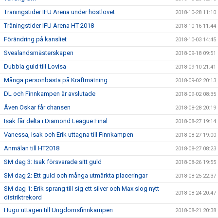
Träningstider IFU Arena under höstlovet
2018-10-28 11:10
Träningstider IFU Arena HT 2018
2018-10-16 11:44
Förändring på kansliet
2018-10-03 14:45
Svealandsmästerskapen
2018-09-18 09:51
Dubbla guld till Lovisa
2018-09-10 21:41
Många personbästa på Kraftmätning
2018-09-02 20:13
DL och Finnkampen är avslutade
2018-09-02 08:35
Även Oskar får chansen
2018-08-28 20:19
Isak får delta i Diamond League Final
2018-08-27 19:14
Vanessa, Isak och Erik uttagna till Finnkampen
2018-08-27 19:00
Anmälan till HT2018
2018-08-27 08:23
SM dag 3: Isak försvarade sitt guld
2018-08-26 19:55
SM dag 2: Ett guld och många utmärkta placeringar
2018-08-25 22:37
SM dag 1: Erik sprang till sig ett silver och Max slog nytt
2018-08-24 20:47
distriktrekord
Hugo uttagen till Ungdomsfinnkampen
2018-08-21 20:38