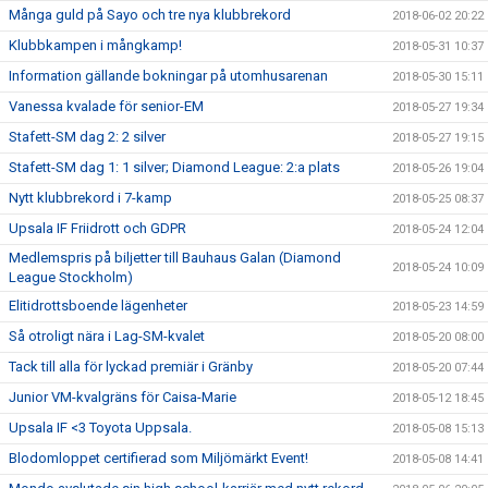
Många guld på Sayo och tre nya klubbrekord
2018-06-02 20:22
Klubbkampen i mångkamp!
2018-05-31 10:37
Information gällande bokningar på utomhusarenan
2018-05-30 15:11
Vanessa kvalade för senior-EM
2018-05-27 19:34
Stafett-SM dag 2: 2 silver
2018-05-27 19:15
Stafett-SM dag 1: 1 silver; Diamond League: 2:a plats
2018-05-26 19:04
Nytt klubbrekord i 7-kamp
2018-05-25 08:37
Upsala IF Friidrott och GDPR
2018-05-24 12:04
Medlemspris på biljetter till Bauhaus Galan (Diamond
2018-05-24 10:09
League Stockholm)
Elitidrottsboende lägenheter
2018-05-23 14:59
Så otroligt nära i Lag-SM-kvalet
2018-05-20 08:00
Tack till alla för lyckad premiär i Gränby
2018-05-20 07:44
Junior VM-kvalgräns för Caisa-Marie
2018-05-12 18:45
Upsala IF <3 Toyota Uppsala.
2018-05-08 15:13
Blodomloppet certifierad som Miljömärkt Event!
2018-05-08 14:41