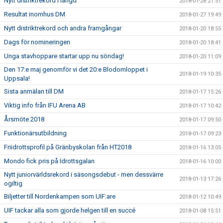
Nytt distriktrekord i längd
2018-01-28 21:51
Resultat inomhus DM
2018-01-27 19:49
Nytt distriktrekord och andra framgångar
2018-01-20 18:55
Dags för nomineringen
2018-01-20 18:41
Unga stavhoppare startar upp nu söndag!
2018-01-20 11:09
Den 17:e maj genomför vi det 20:e Blodomloppet i
2018-01-19 10:35
Uppsala!
Sista anmälan till DM
2018-01-17 15:26
Viktig info från IFU Arena AB
2018-01-17 10:42
Årsmöte 2018
2018-01-17 09:50
Funktionärsutbildning
2018-01-17 09:23
Friidrottsprofil på Gränbyskolan från HT2018
2018-01-16 13:05
Mondo fick pris på Idrottsgalan
2018-01-16 10:00
Nytt juniorvärldsrekord i säsongsdebut - men dessvärre
2018-01-13 17:26
ogiltig
Biljetter till Nordenkampen som UIF:are
2018-01-12 10:49
UIF tackar alla som gjorde helgen till en succé
2018-01-08 15:51