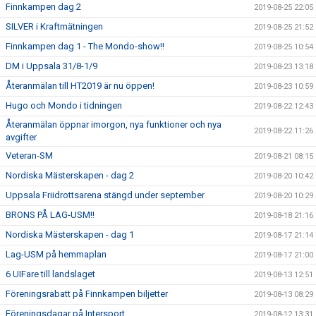
Finnkampen dag 2
2019-08-25 22:05
SILVER i Kraftmätningen
2019-08-25 21:52
Finnkampen dag 1 - The Mondo-show!!
2019-08-25 10:54
DM i Uppsala 31/8-1/9
2019-08-23 13:18
Återanmälan till HT2019 är nu öppen!
2019-08-23 10:59
Hugo och Mondo i tidningen
2019-08-22 12:43
Återanmälan öppnar imorgon, nya funktioner och nya
2019-08-22 11:26
avgifter
Veteran-SM
2019-08-21 08:15
Nordiska Mästerskapen - dag 2
2019-08-20 10:42
Uppsala Friidrottsarena stängd under september
2019-08-20 10:29
BRONS PÅ LAG-USM!!
2019-08-18 21:16
Nordiska Mästerskapen - dag 1
2019-08-17 21:14
Lag-USM på hemmaplan
2019-08-17 21:00
6 UIFare till landslaget
2019-08-13 12:51
Föreningsrabatt på Finnkampen biljetter
2019-08-13 08:29
Föreningsdagar på Intersport
2019-08-12 13:31