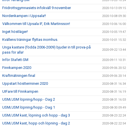
2020-10-20 10:24
Friidrottsgymnasiets infokväll 9 november
2020-10-13 09:15
Nordenkampen i Uppsala!!
2020-10-08 09:30
Välkommen till Upsala IF, Erik Martinsson!
2020-10-06 16:00
Inget höstläger!
2020-10-05 19:47
Kvällens träningar flyttas inomhus.
2020-10-01 15:32
Unga kastare (födda 2006-2009) bjuder in till prova-på
2020-09-22 13:44
pass för alla!
Inför Stafett-SM
2020-09-11 10:31
Finnkampen 2020
2020-09-06 20:52
Kraftmätningen final
2020-09-06 20:14
Uppstart höstterminen 2020
2020-08-31 16:34
UIFare till Finnkampen
2020-08-31 16:19
USM/JSM löpning/hopp - Dag 2
2020-08-31 16:03
USM/JSM löpning/hopp - Dag 1
2020-08-30 09:49
USM/JSM kast, löpning och hopp - dag 3
2020-08-23 22:24
USM/JSM kast, hopp och löpning - dag 2
2020-08-22 22:54