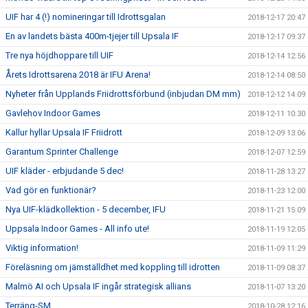
UIF har 4 (!) nomineringar till Idrottsgalan
2018-12-17 20:47
En av landets bästa 400m-tjejer till Upsala IF
2018-12-17 09:37
Tre nya höjdhoppare till UIF
2018-12-14 12:56
Årets Idrottsarena 2018 är IFU Arena!
2018-12-14 08:50
Nyheter från Upplands Friidrottsförbund (inbjudan DM mm)
2018-12-12 14:09
Gavlehov Indoor Games
2018-12-11 10:30
Kallur hyllar Upsala IF Friidrott
2018-12-09 13:06
Garantum Sprinter Challenge
2018-12-07 12:59
UIF kläder - erbjudande 5 dec!
2018-11-28 13:27
Vad gör en funktionär?
2018-11-23 12:00
Nya UIF-klädkollektion - 5 december, IFU
2018-11-21 15:09
Uppsala Indoor Games - All info ute!
2018-11-19 12:05
Viktig information!
2018-11-09 11:29
Föreläsning om jämställdhet med koppling till idrotten
2018-11-09 08:37
Malmö AI och Upsala IF ingår strategisk allians
2018-11-07 13:20
Terräng-SM
2018-10-28 12:16