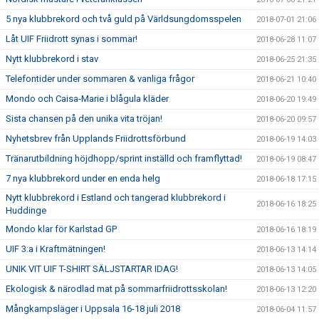
5 nya klubbrekord och två guld på Världsungdomsspelen
2018-07-01 21:06
Låt UIF Friidrott synas i sommar!
2018-06-28 11:07
Nytt klubbrekord i stav
2018-06-25 21:35
Telefontider under sommaren & vanliga frågor
2018-06-21 10:40
Mondo och Caisa-Marie i blågula kläder
2018-06-20 19:49
Sista chansen på den unika vita tröjan!
2018-06-20 09:57
Nyhetsbrev från Upplands Friidrottsförbund
2018-06-19 14:03
Tränarutbildning höjdhopp/sprint inställd och framflyttad!
2018-06-19 08:47
7 nya klubbrekord under en enda helg
2018-06-18 17:15
Nytt klubbrekord i Estland och tangerad klubbrekord i
2018-06-16 18:25
Huddinge
Mondo klar för Karlstad GP
2018-06-16 18:19
UIF 3:a i Kraftmätningen!
2018-06-13 14:14
UNIK VIT UIF T-SHIRT SÄLJSTARTAR IDAG!
2018-06-13 14:05
Ekologisk & närodlad mat på sommarfriidrottsskolan!
2018-06-13 12:20
Mångkampsläger i Uppsala 16-18 juli 2018
2018-06-04 11:57