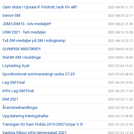
Carin slutar i Upsala IF Friidrott, tack för allt!
2021-08-30 11:19
Senior-SM
2021-08-29 22:11
JSM/USM15 - tolv medaljer!!
2021-08-22 21:34
USM 2021 - fem medaljer
2021-08-16 10:38
Två SM-medaljer på SM i mångkamp
2021-08-10 22:12
OLYMPISK MÄSTARE!!!
2021-08-03 20:52
Stafett-SM i Huddinge
2021-08-01 18:40
Löptävling 4 juli
2021-07-04 15:51
Sportkontoret sommarstängt vecka 27-29
2021-07-02 08:54
Lag-SM Final
2021-06-29 19:45
Inför Lag-SM Final
2021-06-29 17:49
ISM 2021
2021-02-22 11:26
Årsmöteshandlingar
2021-02-18 16:30
Uppdatering träningshallar
2021-02-12 08:49
Träningen för barn födda 2015-2007 börjar V 5!
2021-01-25 12:42
Vanliga frågor inför terminsstart 2021
2021-01-25 12:24