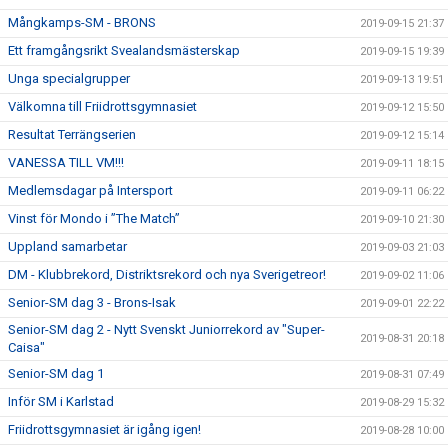
Mångkamps-SM - BRONS
2019-09-15 21:37
Ett framgångsrikt Svealandsmästerskap
2019-09-15 19:39
Unga specialgrupper
2019-09-13 19:51
Välkomna till Friidrottsgymnasiet
2019-09-12 15:50
Resultat Terrängserien
2019-09-12 15:14
VANESSA TILL VM!!!
2019-09-11 18:15
Medlemsdagar på Intersport
2019-09-11 06:22
Vinst för Mondo i ”The Match”
2019-09-10 21:30
Uppland samarbetar
2019-09-03 21:03
DM - Klubbrekord, Distriktsrekord och nya Sverigetreor!
2019-09-02 11:06
Senior-SM dag 3 - Brons-Isak
2019-09-01 22:22
Senior-SM dag 2 - Nytt Svenskt Juniorrekord av "Super-
2019-08-31 20:18
Caisa"
Senior-SM dag 1
2019-08-31 07:49
Inför SM i Karlstad
2019-08-29 15:32
Friidrottsgymnasiet är igång igen!
2019-08-28 10:00