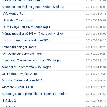
Friidrott har ingen åldersgräns
2018-03-11 15:47
Medeldistansutbildning med Anders & Albert
2018-03-05 16:06
IVM: Mondo 7:a
2018-03-04 20:13
IUSM dag 2 - ett brons
2018-03-04 20:09
IUSM i Växjö - ett silver under dag 1
2018-03-03 18:54
Många medaljer på IVSM - 7 guld och 4 silver
2018-03-03 18:00
Jobb sommarfriidrottsskolan 2018
2018-02-28 14:10
Tränarutbildningar i mars
2018-02-26 11:20
Nytt Juniorvärldsrekord - igen
2018-02-25 19:27
3 guld och 2 silver under andra IJSM dagen
2018-02-25 19:20
5 medaljer under första IJSM dagen
2018-02-24 19:34
UIF Friidrott styrelse 2018
2018-02-23 09:36
Sommarfriidrottsskolan 2018
2018-02-22 20:35
Årsmöte 21/2 kl. 18:00
2018-02-20 08:20
Motion gällande jämställdhet i Upsala IF Friidrott
2018-02-19 17:50
ISM dag 2
2018-02-18 16:17