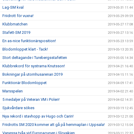
Lag-SM kval
2019-05-31 11:44
Friidrott för vuxna!
2019-05-29 09:59
Klubbmatchen
2019-05-27 17:08
Stafett-SM 2019
2019-05-27 13:16
En as-nice funktionärsposition!
2019-05-23 13:59
Blodomloppet klart - Tack!
2019-05-13 20:35
Stort deltagande i Turebergsstafetten
2019-05-05 14:34
Klubbrekord för systrarna Knutsson!
2019-04-21 16:40
Bokningar på utomhusarenan 2019
2019-04-15 11:16
Funktionär Blodomloppet
2019-04-09 17:41
Marsspelen
2019-04-02 21:40
5 medaljer på Veteran VM i Polen!
2019-04-02 14:31
Sjukvårdare sökes
2019-03-19 12:45
Nya rekord i stavhopp av Hugo och Carin!
2019-03-12 21:00
Friidrotts SM 2020 kommer att gå på hemmaplan i Uppsala!
2019-03-12 15:04
Vanessa tvåa vid Europacupen i Slovakien
2019-03-11 22:37