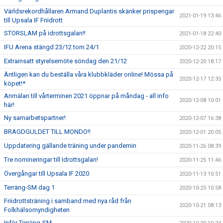
Världsrekordhållaren Armand Duplantis skänker prispengar
2021-01-19 13:46
till Upsala IF Friidrott
STORSLAM på idrottsgalan!!
2021-01-18 22:40
IFU Arena stängd 23/12 tom 24/1
2020-12-22 20:15
Extrainsatt styrelsemöte söndag den 21/12
2020-12-20 18:17
Äntligen kan du beställa våra klubbkläder online! Mössa på
2020-12-17 12:35
köpet!*
Anmälan till vårterminen 2021 öppnar på måndag - all info
2020-12-08 10:01
här!
Ny samarbetspartner!
2020-12-07 16:38
BRAGDGULDET TILL MONDO!!
2020-12-01 20:05
Uppdatering gällande träning under pandemin
2020-11-26 08:39
Tre nomineringar till Idrottsgalan!
2020-11-25 11:46
Övergångar till Upsala IF 2020
2020-11-13 10:51
Terräng-SM dag 1
2020-10-25 10:58
Friidrottsträning i samband med nya råd från
2020-10-21 08:13
Folkhälsomyndigheten
Inför Terräng-SM