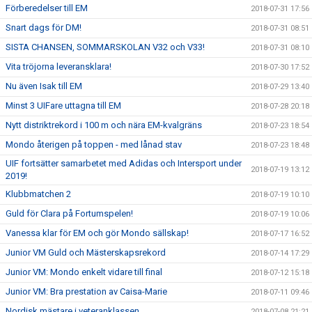
Förberedelser till EM
2018-07-31 17:56
Snart dags för DM!
2018-07-31 08:51
SISTA CHANSEN, SOMMARSKOLAN V32 och V33!
2018-07-31 08:10
Vita tröjorna leveransklara!
2018-07-30 17:52
Nu även Isak till EM
2018-07-29 13:40
Minst 3 UIFare uttagna till EM
2018-07-28 20:18
Nytt distriktrekord i 100 m och nära EM-kvalgräns
2018-07-23 18:54
Mondo återigen på toppen - med lånad stav
2018-07-23 18:48
UIF fortsätter samarbetet med Adidas och Intersport under
2018-07-19 13:12
2019!
Klubbmatchen 2
2018-07-19 10:10
Guld för Clara på Fortumspelen!
2018-07-19 10:06
Vanessa klar för EM och gör Mondo sällskap!
2018-07-17 16:52
Junior VM Guld och Mästerskapsrekord
2018-07-14 17:29
Junior VM: Mondo enkelt vidare till final
2018-07-12 15:18
Junior VM: Bra prestation av Caisa-Marie
2018-07-11 09:46
Nordisk mästare i veteranklassen
2018-07-08 21:21