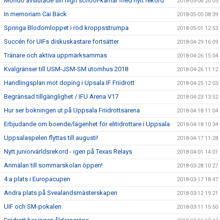
Mondo avslutade sin high school-karriär med nytt rekord
2018-05-06 20:05
In memoriam Cai Bäck
2018-05-05 08:39
Springa Blodomloppet i röd kroppsstrumpa
2018-05-01 12:53
Succén för UIFs diskuskastare fortsätter
2018-04-29 16:09
Tränare och aktiva uppmärksammas
2018-04-26 15:04
Kvalgränser till USM-JSM-SM utomhus 2018
2018-04-26 11:12
Handlingsplan mot doping i Upsala IF Friidrott
2018-04-25 12:03
Begränsad tillgänglighet / IFU Arena V17
2018-04-23 13:52
Hur ser bokningen ut på Uppsala Friidrottsarena
2018-04-18 11:04
Erbjudande om boende/lägenhet för elitidrottare i Uppsala
2018-04-18 10:34
Uppsalaspelen flyttas till augusti!
2018-04-17 11:28
Nytt juniorvärldsrekord - igen på Texas Relays
2018-04-01 14:01
Anmälan till sommarskolan öppen!
2018-03-28 10:27
4:a plats i Europacupen
2018-03-17 18:47
Andra plats på Svealandsmästerskapen
2018-03-12 19:21
UIF och SM-pokalen
2018-03-11 15:50