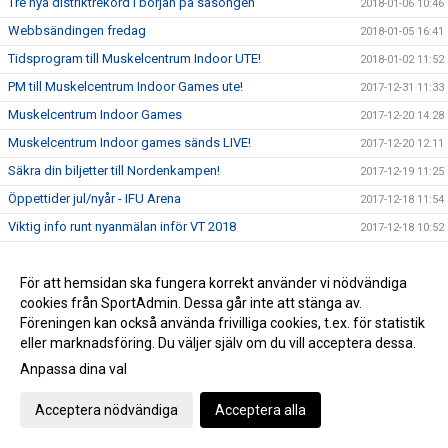
Tre nya distriktrekord i början på säsongen
2018-01-06 10:46
Webbsändingen fredag
2018-01-05 16:41
Tidsprogram till Muskelcentrum Indoor UTE!
2018-01-02 11:52
PM till Muskelcentrum Indoor Games ute!
2017-12-31 11:33
Muskelcentrum Indoor Games
2017-12-20 14:28
Muskelcentrum Indoor games sänds LIVE!
2017-12-20 12:11
Säkra din biljetter till Nordenkampen!
2017-12-19 11:25
Öppettider jul/nyår - IFU Arena
2017-12-18 11:54
Viktig info runt nyanmälan inför VT 2018
2017-12-18 10:52
Landslagsuppföljning i Uppsala
2017-12-03 19:35
Unga kastare tävlar!
För att hemsidan ska fungera korrekt använder vi nödvändiga
2017-12-03 11:27
cookies från SportAdmin. Dessa går inte att stänga av.
Köp din UIF-gran
2017-11-27 14:26
Föreningen kan också använda frivilliga cookies, t.ex. för statistik
Mondo tilldelades priset "Årets genombrott i landslaget"
2017-11-23 08:10
eller marknadsföring. Du väljer själv om du vill acceptera dessa.
SM Kvalgränser inomhus 2018 uppdaterade
Anpassa dina val
2017-11-07 14:43
Höstlovslägrets avslutning
2017-11-07 09:47
Acceptera nödvändiga
Acceptera alla
Följ UIFare på friidrott.se
2017-11-01 21:41