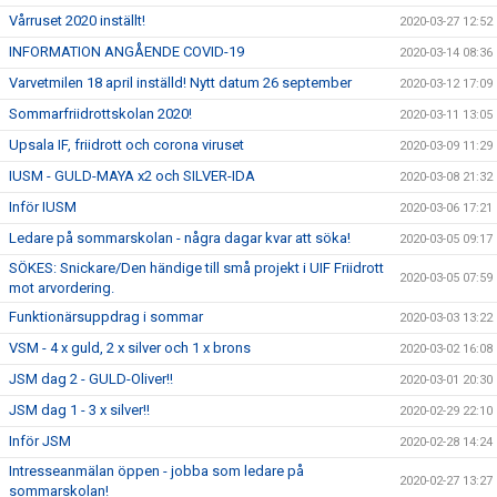
Vårruset 2020 inställt!
2020-03-27 12:52
INFORMATION ANGÅENDE COVID-19
2020-03-14 08:36
Varvetmilen 18 april inställd! Nytt datum 26 september
2020-03-12 17:09
Sommarfriidrottskolan 2020!
2020-03-11 13:05
Upsala IF, friidrott och corona viruset
2020-03-09 11:29
IUSM - GULD-MAYA x2 och SILVER-IDA
2020-03-08 21:32
Inför IUSM
2020-03-06 17:21
Ledare på sommarskolan - några dagar kvar att söka!
2020-03-05 09:17
SÖKES: Snickare/Den händige till små projekt i UIF Friidrott
2020-03-05 07:59
mot arvordering.
Funktionärsuppdrag i sommar
2020-03-03 13:22
VSM - 4 x guld, 2 x silver och 1 x brons
2020-03-02 16:08
JSM dag 2 - GULD-Oliver!!
2020-03-01 20:30
JSM dag 1 - 3 x silver!!
2020-02-29 22:10
Inför JSM
2020-02-28 14:24
Intresseanmälan öppen - jobba som ledare på
2020-02-27 13:27
sommarskolan!