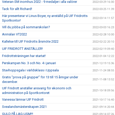
Veteran-SM inomhus 2022 - 9 medaljer i alla valörer
2022-03-29 16:00
Tack för allt Richard!
2022-03-25 11:39
Här presenterar vi Linus Boyer, ny anställd på UIF Friidrotts
2022-03-14 11:57
Sportkontor!
Vill du jobba på sommarskolan?
2022-03-03 16:23
Anmälan VT2022
2022-02-28 10:00
Kallelse till UIF Friidrotts årsmöte 2022
2022-02-22 20:10
UIF FRIIDROTT ANSTÄLLER!
2022-02-19 09:40
Friidrottsträningen har startat!
2022-01-04 12:22
Perskampen No. 3 och No. 4 i januari
2021-12-19 15:36
Stavhoppsgala i världsklass i Uppsala
2021-11-24 08:55
Gratis "prova på grupper" för 13 till 15 åringar under
2021-11-08 13:52
december.
UIF Friidrott anställer ansvarig för ekonomi och
2021-10-18 09:56
administration på Sportkontoret
Vanessa lämnar UIF Friidrott
2021-10-17 16:40
Svealandsmästerskapen 2021
2021-09-14 20:44
GULD PÅ LAG-USM!!!
2021-09-14 07:26