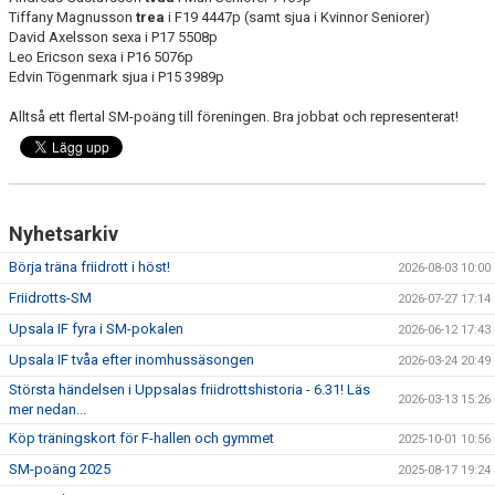
BÖRJA TRÄNA FRIIDROTT
Tiffany Magnusson
trea
i F19 4447p (samt sjua i Kvinnor Seniorer)
David Axelsson sexa i P17 5508p
FAQ
Leo Ericson sexa i P16 5076p
Edvin Tögenmark sjua i P15 3989p
MEDLEMSINFO
Alltså ett flertal SM-poäng till föreningen. Bra jobbat och representerat!
ARRANGEMANG
FUNKTIONÄRSINFO
Nyhetsarkiv
RESULTAT
Börja träna friidrott i höst!
2026-08-03 10:00
SOMMARFRIIDROTTSSKOLAN
Friidrotts-SM
2026-07-27 17:14
Upsala IF fyra i SM-pokalen
2026-06-12 17:43
STATISTIK
Upsala IF tvåa efter inomhussäsongen
2026-03-24 20:49
Största händelsen i Uppsalas friidrottshistoria - 6.31! Läs
2026-03-13 15:26
mer nedan...
Köp träningskort för F-hallen och gymmet
2025-10-01 10:56
SM-poäng 2025
2025-08-17 19:24