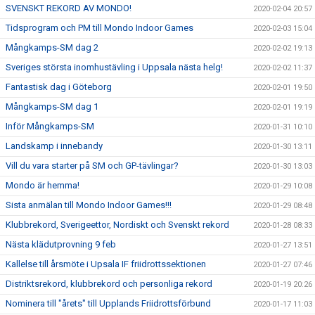
SVENSKT REKORD AV MONDO!
2020-02-04 20:57
Tidsprogram och PM till Mondo Indoor Games
2020-02-03 15:04
Mångkamps-SM dag 2
2020-02-02 19:13
Sveriges största inomhustävling i Uppsala nästa helg!
2020-02-02 11:37
Fantastisk dag i Göteborg
2020-02-01 19:50
Mångkamps-SM dag 1
2020-02-01 19:19
Inför Mångkamps-SM
2020-01-31 10:10
Landskamp i innebandy
2020-01-30 13:11
Vill du vara starter på SM och GP-tävlingar?
2020-01-30 13:03
Mondo är hemma!
2020-01-29 10:08
Sista anmälan till Mondo Indoor Games!!!
2020-01-29 08:48
Klubbrekord, Sverigeettor, Nordiskt och Svenskt rekord
2020-01-28 08:33
Nästa klädutprovning 9 feb
2020-01-27 13:51
Kallelse till årsmöte i Upsala IF friidrottssektionen
2020-01-27 07:46
Distriktsrekord, klubbrekord och personliga rekord
2020-01-19 20:26
Nominera till "årets" till Upplands Friidrottsförbund
2020-01-17 11:03