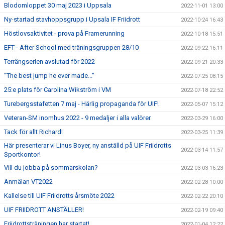
Blodomloppet 30 maj 2023 i Uppsala
2022-11-01 13:00
Ny-startad stavhoppsgrupp i Upsala IF Friidrott
2022-10-24 16:43
Höstlovsaktivitet - prova på Framerunning
2022-10-18 15:51
EFT - After School med träningsgruppen 28/10
2022-09-22 16:11
Terrängserien avslutad för 2022
2022-09-21 20:33
"The best jump he ever made..."
2022-07-25 08:15
25:e plats för Carolina Wikström i VM
2022-07-18 22:52
Turebergsstafetten 7 maj - Härlig propaganda för UIF!
2022-05-07 15:12
Veteran-SM inomhus 2022 - 9 medaljer i alla valörer
2022-03-29 16:00
Tack för allt Richard!
2022-03-25 11:39
Här presenterar vi Linus Boyer, ny anställd på UIF Friidrotts
2022-03-14 11:57
Sportkontor!
Vill du jobba på sommarskolan?
2022-03-03 16:23
Anmälan VT2022
2022-02-28 10:00
Kallelse till UIF Friidrotts årsmöte 2022
2022-02-22 20:10
UIF FRIIDROTT ANSTÄLLER!
2022-02-19 09:40
Friidrottsträningen har startat!
2022-01-04 12:22