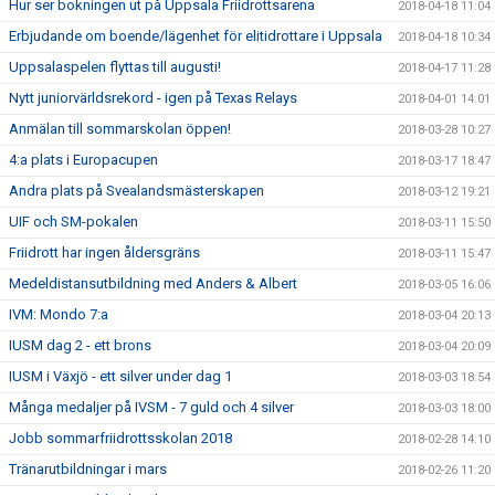
Hur ser bokningen ut på Uppsala Friidrottsarena
2018-04-18 11:04
Erbjudande om boende/lägenhet för elitidrottare i Uppsala
2018-04-18 10:34
Uppsalaspelen flyttas till augusti!
2018-04-17 11:28
Nytt juniorvärldsrekord - igen på Texas Relays
2018-04-01 14:01
Anmälan till sommarskolan öppen!
2018-03-28 10:27
4:a plats i Europacupen
2018-03-17 18:47
Andra plats på Svealandsmästerskapen
2018-03-12 19:21
UIF och SM-pokalen
2018-03-11 15:50
Friidrott har ingen åldersgräns
2018-03-11 15:47
Medeldistansutbildning med Anders & Albert
2018-03-05 16:06
IVM: Mondo 7:a
2018-03-04 20:13
IUSM dag 2 - ett brons
2018-03-04 20:09
IUSM i Växjö - ett silver under dag 1
2018-03-03 18:54
Många medaljer på IVSM - 7 guld och 4 silver
2018-03-03 18:00
Jobb sommarfriidrottsskolan 2018
2018-02-28 14:10
Tränarutbildningar i mars
2018-02-26 11:20