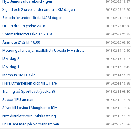
Nytt Juniorvärldsrekord - igen
2018-02-25 19:27
3 guld och 2 silver under andra IJSM dagen
2018-02-25 19:20
5 medaljer under första IJSM dagen
2018-02-24 19:34
UIF Friidrott styrelse 2018
2018-02-23 09:36
Sommarfriidrottsskolan 2018
2018-02-22 20:35
Årsmöte 21/2 kl. 18:00
2018-02-20 08:20
Motion gällande jämställdhet i Upsala IF Friidrott
2018-02-19 17:50
ISM dag 2
2018-02-18 16:17
ISM dag 1
2018-02-17 18:45
Inomhus SM i Gävle
2018-02-14 16:39
Flera utmärkelsen gick till UIFare
2018-02-14 16:28
Träning på Sportlovet (vecka 8)
2018-02-14 08:40
Succé i IFU arenan
2018-02-11 19:19
Silver till Lovisa i Mångkamp-ISM
2018-02-11 19:15
Nytt distriktrekord i viktkastning
2018-02-11 19:12
En UIFare med på Nordenkampen
2018-02-05 17:56