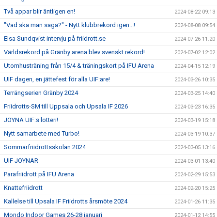
Två appar blir äntligen en!
2024-08-22 09:13
"Vad ska man säga?" - Nytt klubbrekord igen...!
2024-08-08 09:54
Elsa Sundqvist intervju på friidrott.se
2024-07-26 11:20
Världsrekord på Gränby arena blev svenskt rekord!
2024-07-02 12:02
Utomhusträning från 15/4 & träningskort på IFU Arena
2024-04-15 12:19
UIF dagen, en jättefest för alla UIF:are!
2024-03-26 10:35
Terrängserien Gränby 2024
2024-03-25 14:40
Friidrotts-SM till Uppsala och Upsala IF 2026
2024-03-23 16:35
JOYNA UIF:s lotteri!
2024-03-19 15:18
Nytt samarbete med Turbo!
2024-03-19 10:37
Sommarfriidrottsskolan 2024
2024-03-05 13:16
UIF JOYNAR
2024-03-01 13:40
Parafriidrott på IFU Arena
2024-02-29 15:53
Knattefriidrott
2024-02-20 15:25
Kallelse till Upsala IF Friidrotts årsmöte 2024
2024-01-26 11:35
Mondo Indoor Games 26-28 januari
2024-01-12 14:55