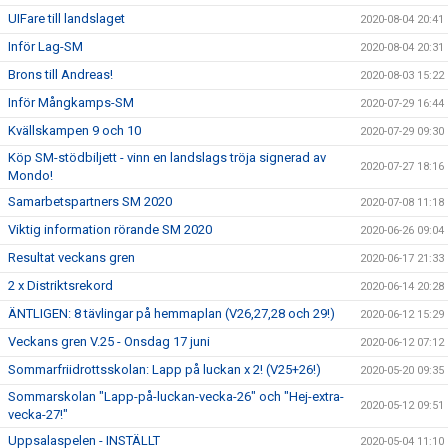
UIFare till landslaget
2020-08-04 20:41
Inför Lag-SM
2020-08-04 20:31
Brons till Andreas!
2020-08-03 15:22
Inför Mångkamps-SM
2020-07-29 16:44
Kvällskampen 9 och 10
2020-07-29 09:30
Köp SM-stödbiljett - vinn en landslags tröja signerad av
2020-07-27 18:16
Mondo!
Samarbetspartners SM 2020
2020-07-08 11:18
Viktig information rörande SM 2020
2020-06-26 09:04
Resultat veckans gren
2020-06-17 21:33
2 x Distriktsrekord
2020-06-14 20:28
ÄNTLIGEN: 8 tävlingar på hemmaplan (V26,27,28 och 29!)
2020-06-12 15:29
Veckans gren V.25 - Onsdag 17 juni
2020-06-12 07:12
Sommarfriidrottsskolan: Lapp på luckan x 2! (V25+26!)
2020-05-20 09:35
Sommarskolan "Lapp-på-luckan-vecka-26" och "Hej-extra-
2020-05-12 09:51
vecka-27!"
Uppsalaspelen - INSTÄLLT
2020-05-04 11:10