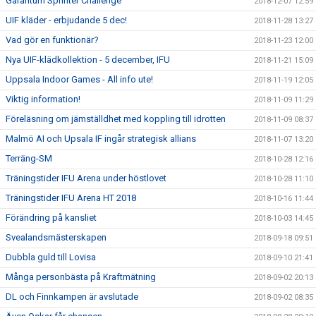
Garantum Sprinter Challenge
2018-12-07 12:59
UIF kläder - erbjudande 5 dec!
2018-11-28 13:27
Vad gör en funktionär?
2018-11-23 12:00
Nya UIF-klädkollektion - 5 december, IFU
2018-11-21 15:09
Uppsala Indoor Games - All info ute!
2018-11-19 12:05
Viktig information!
2018-11-09 11:29
Föreläsning om jämställdhet med koppling till idrotten
2018-11-09 08:37
Malmö AI och Upsala IF ingår strategisk allians
2018-11-07 13:20
Terräng-SM
2018-10-28 12:16
Träningstider IFU Arena under höstlovet
2018-10-28 11:10
Träningstider IFU Arena HT 2018
2018-10-16 11:44
Förändring på kansliet
2018-10-03 14:45
Svealandsmästerskapen
2018-09-18 09:51
Dubbla guld till Lovisa
2018-09-10 21:41
Många personbästa på Kraftmätning
2018-09-02 20:13
DL och Finnkampen är avslutade
2018-09-02 08:35