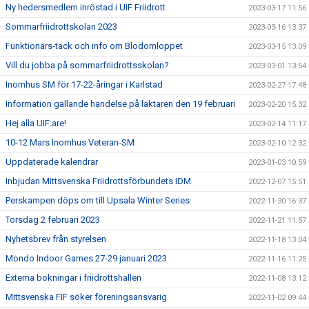
Ny hedersmedlem inröstad i UIF Friidrott
2023-03-17 11:56
Sommarfriidrottskolan 2023
2023-03-16 13:37
Funktionärs-tack och info om Blodomloppet
2023-03-15 13:09
Vill du jobba på sommarfriidrottsskolan?
2023-03-01 13:54
Inomhus SM för 17-22-åringar i Karlstad
2023-02-27 17:48
Information gällande händelse på läktaren den 19 februari
2023-02-20 15:32
Hej alla UIF:are!
2023-02-14 11:17
10-12 Mars Inomhus Veteran-SM
2023-02-10 12:32
Uppdaterade kalendrar
2023-01-03 10:59
Inbjudan Mittsvenska Friidrottsförbundets IDM
2022-12-07 15:51
Perskampen döps om till Upsala Winter Series
2022-11-30 16:37
Torsdag 2 februari 2023
2022-11-21 11:57
Nyhetsbrev från styrelsen
2022-11-18 13:04
Mondo Indoor Games 27-29 januari 2023
2022-11-16 11:25
Externa bokningar i friidrottshallen
2022-11-08 13:12
Mittsvenska FIF söker föreningsansvarig
2022-11-02 09:44