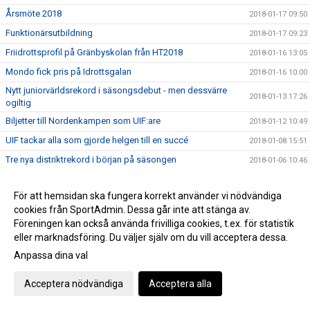
Årsmöte 2018
2018-01-17 09:50
Funktionärsutbildning
2018-01-17 09:23
Friidrottsprofil på Gränbyskolan från HT2018
2018-01-16 13:05
Mondo fick pris på Idrottsgalan
2018-01-16 10:00
Nytt juniorvärldsrekord i säsongsdebut - men dessvärre
2018-01-13 17:26
ogiltig
Biljetter till Nordenkampen som UIF:are
2018-01-12 10:49
UIF tackar alla som gjorde helgen till en succé
2018-01-08 15:51
Tre nya distriktrekord i början på säsongen
2018-01-06 10:46
Webbsändingen fredag
2018-01-05 16:41
För att hemsidan ska fungera korrekt använder vi nödvändiga
Tidsprogram till Muskelcentrum Indoor UTE!
2018-01-02 11:52
cookies från SportAdmin. Dessa går inte att stänga av.
PM till Muskelcentrum Indoor Games ute!
2017-12-31 11:33
Föreningen kan också använda frivilliga cookies, t.ex. för statistik
Muskelcentrum Indoor Games
eller marknadsföring. Du väljer själv om du vill acceptera dessa.
2017-12-20 14:28
Anpassa dina val
Muskelcentrum Indoor games sänds LIVE!
2017-12-20 12:11
Säkra din biljetter till Nordenkampen!
2017-12-19 11:25
Acceptera nödvändiga
Acceptera alla
Öppettider jul/nyår - IFU Arena
2017-12-18 11:54