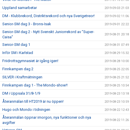
Uppland samarbetar
2019-09-03 21:03
DM - Klubbrekord, Distriktsrekord och nya Sverigetreor!
2019-09-02 11:06
Senior-SM dag 3 - Brons-Isak
2019-09-01 22:22
Senior-SM dag 2 - Nytt Svenskt Juniorrekord av "Super-
2019-08-31 20:18
Caisa"
Senior-SM dag 1
2019-08-31 07:49
Inför SM i Karlstad
2019-08-29 15:32
Friidrottsgymnasiet är igång igen!
2019-08-28 10:00
Finnkampen dag 2
2019-08-25 22:05
SILVER i Kraftmätningen
2019-08-25 21:52
Finnkampen dag 1 - The Mondo-show!!
2019-08-25 10:54
DM i Uppsala 31/8-1/9
2019-08-23 13:18
Återanmälan till HT2019 är nu öppen!
2019-08-23 10:59
Hugo och Mondo i tidningen
2019-08-22 12:43
Återanmälan öppnar imorgon, nya funktioner och nya
2019-08-22 11:26
avgifter