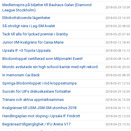
Medlemspris på biljetter till Bauhaus Galan (Diamond
2018-05-24 10:09
League Stockholm)
Elitidrottsboende lägenheter
2018-05-23 14:59
Så otroligt nära i Lag-SM-kvalet
2018-05-20 08:00
Tack till alla för lyckad premiär i Gränby
2018-05-20 07:44
Junior VM-kvalgräns för Caisa-Marie
2018-05-12 18:45
Upsala IF <3 Toyota Uppsala.
2018-05-08 15:13
Blodomloppet certifierad som Miljömärkt Event!
2018-05-08 14:41
Mondo avslutade sin high school-karriär med nytt rekord
2018-05-06 20:05
In memoriam Cai Bäck
2018-05-05 08:39
Springa Blodomloppet i röd kroppsstrumpa
2018-05-01 12:53
Succén för UIFs diskuskastare fortsätter
2018-04-29 16:09
Tränare och aktiva uppmärksammas
2018-04-26 15:04
Kvalgränser till USM-JSM-SM utomhus 2018
2018-04-26 11:12
Handlingsplan mot doping i Upsala IF Friidrott
2018-04-25 12:03
Begränsad tillgänglighet / IFU Arena V17
2018-04-23 13:52