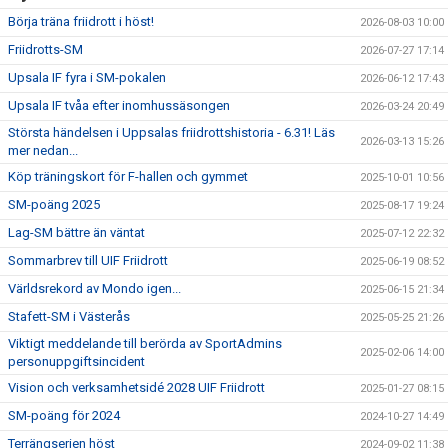
Börja träna friidrott i höst!
2026-08-03 10:00
Friidrotts-SM
2026-07-27 17:14
Upsala IF fyra i SM-pokalen
2026-06-12 17:43
Upsala IF tvåa efter inomhussäsongen
2026-03-24 20:49
Största händelsen i Uppsalas friidrottshistoria - 6.31! Läs
2026-03-13 15:26
mer nedan...
Köp träningskort för F-hallen och gymmet
2025-10-01 10:56
SM-poäng 2025
2025-08-17 19:24
Lag-SM bättre än väntat
2025-07-12 22:32
Sommarbrev till UIF Friidrott
2025-06-19 08:52
Världsrekord av Mondo igen...
2025-06-15 21:34
Stafett-SM i Västerås
2025-05-25 21:26
Viktigt meddelande till berörda av SportAdmins
2025-02-06 14:00
personuppgiftsincident
Vision och verksamhetsidé 2028 UIF Friidrott
2025-01-27 08:15
SM-poäng för 2024
2024-10-27 14:49
Terrängserien höst
2024-09-02 11:38