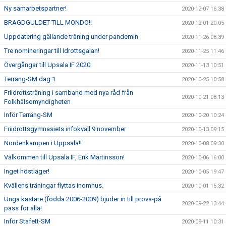
Ny samarbetspartner!
2020-12-07 16:38
BRAGDGULDET TILL MONDO!!
2020-12-01 20:05
Uppdatering gällande träning under pandemin
2020-11-26 08:39
Tre nomineringar till Idrottsgalan!
2020-11-25 11:46
Övergångar till Upsala IF 2020
2020-11-13 10:51
Terräng-SM dag 1
2020-10-25 10:58
Friidrottsträning i samband med nya råd från
2020-10-21 08:13
Folkhälsomyndigheten
Inför Terräng-SM
2020-10-20 10:24
Friidrottsgymnasiets infokväll 9 november
2020-10-13 09:15
Nordenkampen i Uppsala!!
2020-10-08 09:30
Välkommen till Upsala IF, Erik Martinsson!
2020-10-06 16:00
Inget höstläger!
2020-10-05 19:47
Kvällens träningar flyttas inomhus.
2020-10-01 15:32
Unga kastare (födda 2006-2009) bjuder in till prova-på
2020-09-22 13:44
pass för alla!
Inför Stafett-SM
2020-09-11 10:31