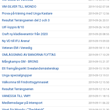
VM-SILVER TILL MONDO
2019-10-02 07:04
Prova-på-träning med Unga Kastare
2019-09-27 12:56
Resultat Terrängserien del 2 och 3
2019-09-26 20:51
UIF-loppis 8/10
2019-09-26 14:53
Craft ny klädleverantör från 2020
2019-09-20 08:55
Ny VD till IFU Arena!
2019-09-19 09:03
Veteran-EM i Venedig
2019-09-18 11:14
OMLÄGGNING AV BANORNA FLYTTAS
2019-09-17 10:29
Mångkamps-SM - BRONS
2019-09-15 21:37
Ett framgångsrikt Svealandsmästerskap
2019-09-15 19:39
Unga specialgrupper
2019-09-13 19:51
Välkomna till Friidrottsgymnasiet
2019-09-12 15:50
Resultat Terrängserien
2019-09-12 15:14
VANESSA TILL VM!!!
2019-09-11 18:15
Medlemsdagar på Intersport
2019-09-11 06:22
Vinst för Mondo i ”The Match”
2019-09-10 21:30