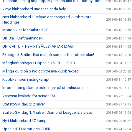
Tränarutbildning höjdhopp/sprint inställd och framflyttad!
2018-06-19 08:47
7 nya klubbrekord under en enda helg
2018-06-18 17:15
Nytt klubbrekord i Estland och tangerad klubbrekord i
2018-06-16 18:25
Huddinge
Mondo klar för Karlstad GP
2018-06-16 18:19
UIF 3:a i Kraftmätningen!
2018-06-13 14:14
UNIK VIT UIF T-SHIRT SÄLJSTARTAR IDAG!
2018-06-13 14:05
Ekologisk & närodlad mat på sommarfriidrottsskolan!
2018-06-13 12:20
Mångkampsläger i Uppsala 16-18 juli 2018
2018-06-04 11:57
Många guld på Sayo och tre nya klubbrekord
2018-06-02 20:22
Klubbkampen i mångkamp!
2018-05-31 10:37
Information gällande bokningar på utomhusarenan
2018-05-30 15:11
Vanessa kvalade för senior-EM
2018-05-27 19:34
Stafett-SM dag 2: 2 silver
2018-05-27 19:15
Stafett-SM dag 1: 1 silver; Diamond League: 2:a plats
2018-05-26 19:04
Nytt klubbrekord i 7-kamp
2018-05-25 08:37
Upsala IF Friidrott och GDPR
2018-05-24 12:04