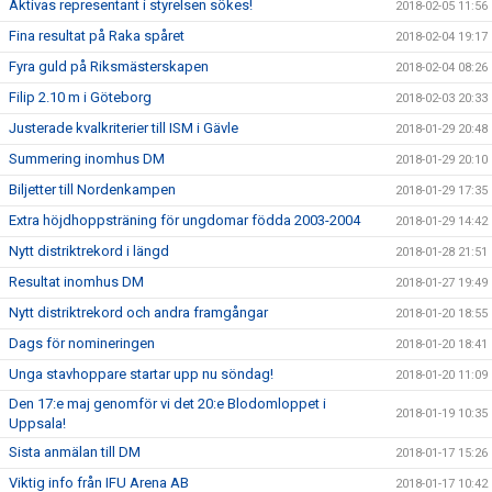
Aktivas representant i styrelsen sökes!
2018-02-05 11:56
Fina resultat på Raka spåret
2018-02-04 19:17
Fyra guld på Riksmästerskapen
2018-02-04 08:26
Filip 2.10 m i Göteborg
2018-02-03 20:33
Justerade kvalkriterier till ISM i Gävle
2018-01-29 20:48
Summering inomhus DM
2018-01-29 20:10
Biljetter till Nordenkampen
2018-01-29 17:35
Extra höjdhoppsträning för ungdomar födda 2003-2004
2018-01-29 14:42
Nytt distriktrekord i längd
2018-01-28 21:51
Resultat inomhus DM
2018-01-27 19:49
Nytt distriktrekord och andra framgångar
2018-01-20 18:55
Dags för nomineringen
2018-01-20 18:41
Unga stavhoppare startar upp nu söndag!
2018-01-20 11:09
Den 17:e maj genomför vi det 20:e Blodomloppet i
2018-01-19 10:35
Uppsala!
Sista anmälan till DM
2018-01-17 15:26
Viktig info från IFU Arena AB
2018-01-17 10:42