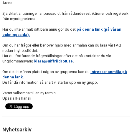
BÖRJA TRÄNA FRIIDROTT
Arena.
Självklart är träningen anpassad utifrån rådande restriktioner och regelverk
FAQ
från myndigheterna.
MEDLEMSINFO
Har du inte anmält ditt barn ännu gör du det
på denna länk (på våran
bokningssida).
ARRANGEMANG
Om du har frågor eller behöver hjälp med anmälan kan du läsa vår FAQ
nedan i nyhetsflödet.
FUNKTIONÄRSINFO
Har du fortfarande frågeställningar efter det så kontaktar du vår
ungdomsansvarig
klara@uiffriidrott.se
.
RESULTAT
Om det inte finns plats i någon av grupperna kan du
intresse-anmäla på
denna länk
.
SOMMARFRIIDROTTSSKOLAN
Du får då information så snart vi startar upp en ny grupp.
STATISTIK
Varmt välkomna till en ny termin!
Upsala IFs kansli
Nyhetsarkiv