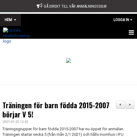
GÅ DIREKT TILL VÅR ANMÄLNINGSSIDA!
HEM
LOGGA IN
START
OM OSS
STYRELSE
SPORTKONTORET
STADGAR
Träningen för barn födda 2015-2007
<
>
ÅRSMÖTE
börjar V 5!
2021-01-25 12:42
ÅRSBERÄTTELSE OCH VERKSAMHETSPLAN
Träningsgrupper för barn födda 2015-2007 har nu öppet för anmälan.
Träningen startar vecka 5 (från mån 2/1 2021) och hålls inomhus i IFU