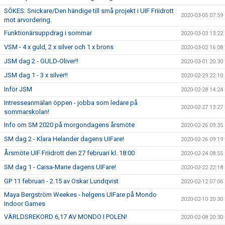
SÖKES: Snickare/Den händige till små projekt i UIF Friidrott
2020-03-05 07:59
mot arvordering.
Funktionärsuppdrag i sommar
2020-03-03 13:22
VSM - 4 x guld, 2 x silver och 1 x brons
2020-03-02 16:08
JSM dag 2 - GULD-Oliver!!
2020-03-01 20:30
JSM dag 1 - 3 x silver!!
2020-02-29 22:10
Inför JSM
2020-02-28 14:24
Intresseanmälan öppen - jobba som ledare på
2020-02-27 13:27
sommarskolan!
Info om SM 2020 på morgondagens årsmöte
2020-02-26 09:35
SM dag 2 - Klara Helander dagens UIFare!
2020-02-26 09:19
Årsmöte UIF Friidrott den 27 februari kl. 18:00
2020-02-24 08:55
SM dag 1 - Caisa-Marie dagens UIFare!
2020-02-22 22:18
GP 11 februari - 2.15 av Oskar Lundqvist
2020-02-12 07:06
Maya Bergström Weekes - helgens UIFare på Mondo
2020-02-10 20:30
Indoor Games
VÄRLDSREKORD 6,17 AV MONDO I POLEN!
2020-02-08 20:30