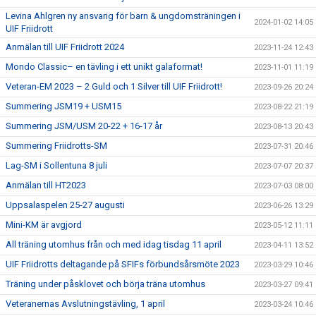
Levina Ahlgren ny ansvarig för barn & ungdomsträningen i
2024-01-02 14:05
UIF Friidrott
Anmälan till UIF Friidrott 2024
2023-11-24 12:43
Mondo Classic– en tävling i ett unikt galaformat!
2023-11-01 11:19
Veteran-EM 2023 – 2 Guld och 1 Silver till UIF Friidrott!
2023-09-26 20:24
Summering JSM19 + USM15
2023-08-22 21:19
Summering JSM/USM 20-22 + 16-17 år
2023-08-13 20:43
Summering Friidrotts-SM
2023-07-31 20:46
Lag-SM i Sollentuna 8 juli
2023-07-07 20:37
Anmälan till HT2023
2023-07-03 08:00
Uppsalaspelen 25-27 augusti
2023-06-26 13:29
Mini-KM är avgjord
2023-05-12 11:11
All träning utomhus från och med idag tisdag 11 april
2023-04-11 13:52
UIF Friidrotts deltagande på SFIFs förbundsårsmöte 2023
2023-03-29 10:46
Träning under påsklovet och börja träna utomhus
2023-03-27 09:41
Veteranernas Avslutningstävling, 1 april
2023-03-24 10:46