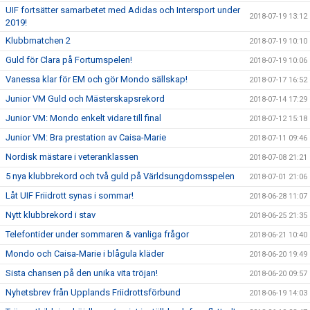
UIF fortsätter samarbetet med Adidas och Intersport under
2018-07-19 13:12
2019!
Klubbmatchen 2
2018-07-19 10:10
Guld för Clara på Fortumspelen!
2018-07-19 10:06
Vanessa klar för EM och gör Mondo sällskap!
2018-07-17 16:52
Junior VM Guld och Mästerskapsrekord
2018-07-14 17:29
Junior VM: Mondo enkelt vidare till final
2018-07-12 15:18
Junior VM: Bra prestation av Caisa-Marie
2018-07-11 09:46
Nordisk mästare i veteranklassen
2018-07-08 21:21
5 nya klubbrekord och två guld på Världsungdomsspelen
2018-07-01 21:06
Låt UIF Friidrott synas i sommar!
2018-06-28 11:07
Nytt klubbrekord i stav
2018-06-25 21:35
Telefontider under sommaren & vanliga frågor
2018-06-21 10:40
Mondo och Caisa-Marie i blågula kläder
2018-06-20 19:49
Sista chansen på den unika vita tröjan!
2018-06-20 09:57
Nyhetsbrev från Upplands Friidrottsförbund
2018-06-19 14:03