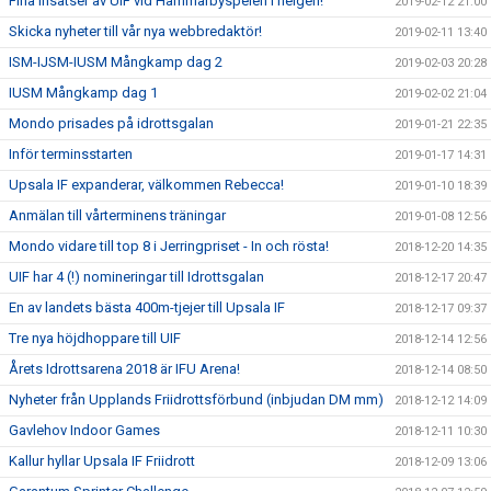
Fina insatser av UIF vid Hammarbyspelen i helgen!
2019-02-12 21:00
Skicka nyheter till vår nya webbredaktör!
2019-02-11 13:40
ISM-IJSM-IUSM Mångkamp dag 2
2019-02-03 20:28
IUSM Mångkamp dag 1
2019-02-02 21:04
Mondo prisades på idrottsgalan
2019-01-21 22:35
Inför terminsstarten
2019-01-17 14:31
Upsala IF expanderar, välkommen Rebecca!
2019-01-10 18:39
Anmälan till vårterminens träningar
2019-01-08 12:56
Mondo vidare till top 8 i Jerringpriset - In och rösta!
2018-12-20 14:35
UIF har 4 (!) nomineringar till Idrottsgalan
2018-12-17 20:47
En av landets bästa 400m-tjejer till Upsala IF
2018-12-17 09:37
Tre nya höjdhoppare till UIF
2018-12-14 12:56
Årets Idrottsarena 2018 är IFU Arena!
2018-12-14 08:50
Nyheter från Upplands Friidrottsförbund (inbjudan DM mm)
2018-12-12 14:09
Gavlehov Indoor Games
2018-12-11 10:30
Kallur hyllar Upsala IF Friidrott
2018-12-09 13:06