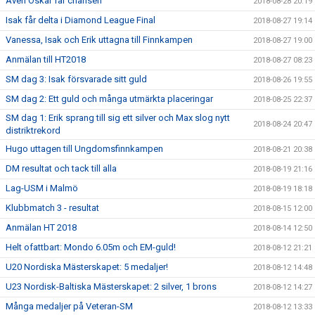
Även Oskar får chansen
2018-08-28 20:19
Isak får delta i Diamond League Final
2018-08-27 19:14
Vanessa, Isak och Erik uttagna till Finnkampen
2018-08-27 19:00
Anmälan till HT2018
2018-08-27 08:23
SM dag 3: Isak försvarade sitt guld
2018-08-26 19:55
SM dag 2: Ett guld och många utmärkta placeringar
2018-08-25 22:37
SM dag 1: Erik sprang till sig ett silver och Max slog nytt
2018-08-24 20:47
distriktrekord
Hugo uttagen till Ungdomsfinnkampen
2018-08-21 20:38
DM resultat och tack till alla
2018-08-19 21:16
Lag-USM i Malmö
2018-08-19 18:18
Klubbmatch 3 - resultat
2018-08-15 12:00
Anmälan HT 2018
2018-08-14 12:50
Helt ofattbart: Mondo 6.05m och EM-guld!
2018-08-12 21:21
U20 Nordiska Mästerskapet: 5 medaljer!
2018-08-12 14:48
U23 Nordisk-Baltiska Mästerskapet: 2 silver, 1 brons
2018-08-12 14:27
Många medaljer på Veteran-SM
2018-08-12 13:33