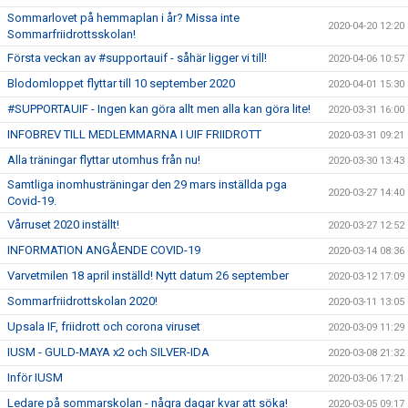
Sommarlovet på hemmaplan i år? Missa inte
2020-04-20 12:20
Sommarfriidrottsskolan!
Första veckan av #supportauif - såhär ligger vi till!
2020-04-06 10:57
Blodomloppet flyttar till 10 september 2020
2020-04-01 15:30
#SUPPORTAUIF - Ingen kan göra allt men alla kan göra lite!
2020-03-31 16:00
INFOBREV TILL MEDLEMMARNA I UIF FRIIDROTT
2020-03-31 09:21
Alla träningar flyttar utomhus från nu!
2020-03-30 13:43
Samtliga inomhusträningar den 29 mars inställda pga
2020-03-27 14:40
Covid-19.
Vårruset 2020 inställt!
2020-03-27 12:52
INFORMATION ANGÅENDE COVID-19
2020-03-14 08:36
Varvetmilen 18 april inställd! Nytt datum 26 september
2020-03-12 17:09
Sommarfriidrottskolan 2020!
2020-03-11 13:05
Upsala IF, friidrott och corona viruset
2020-03-09 11:29
IUSM - GULD-MAYA x2 och SILVER-IDA
2020-03-08 21:32
Inför IUSM
2020-03-06 17:21
Ledare på sommarskolan - några dagar kvar att söka!
2020-03-05 09:17