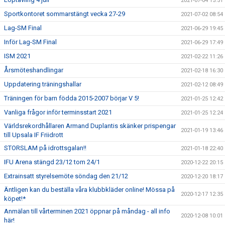
2021-07-04 15:51
Sportkontoret sommarstängt vecka 27-29
2021-07-02 08:54
Lag-SM Final
2021-06-29 19:45
Inför Lag-SM Final
2021-06-29 17:49
ISM 2021
2021-02-22 11:26
Årsmöteshandlingar
2021-02-18 16:30
Uppdatering träningshallar
2021-02-12 08:49
Träningen för barn födda 2015-2007 börjar V 5!
2021-01-25 12:42
Vanliga frågor inför terminsstart 2021
2021-01-25 12:24
Världsrekordhållaren Armand Duplantis skänker prispengar
2021-01-19 13:46
till Upsala IF Friidrott
STORSLAM på idrottsgalan!!
2021-01-18 22:40
IFU Arena stängd 23/12 tom 24/1
2020-12-22 20:15
Extrainsatt styrelsemöte söndag den 21/12
2020-12-20 18:17
Äntligen kan du beställa våra klubbkläder online! Mössa på
2020-12-17 12:35
köpet!*
Anmälan till vårterminen 2021 öppnar på måndag - all info
2020-12-08 10:01
här!