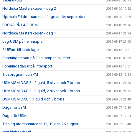
Veteran-SM
2019-08-21 08:15
Nordiska Mästerskapen - dag 2
2019-08-20 10:42
Uppsala Friidrottsarena stängd under september
2019-08-20 10:29
BRONS PÅ LAG-USM!!
2019-08-18 21:16
Nordiska Mästerskapen - dag 1
2019-08-17 21:14
Lag-USM på hemmaplan
2019-08-17 21:00
6 UIFare till landslaget
2019-08-13 12:51
Föreningsrabatt på Finnkampen biljetter
2019-08-13 08:29
Föreningsdagar på Intersport
2019-08-12 13:31
Tidsprogram och PM
2019-08-12 12:53
USM/JSM DAG 3 - 2 guld, 5 silver och 7 brons
2019-08-11 21:55
USM/JSM DAG 2 - 3 guld, 2 silver och 1 brons
2019-08-10 21:15
USM/JSM DAG1: 1 guld och 5 brons
2019-08-09 21:48
Dags för JSM
2019-08-07 12:30
Dags för USM
2019-08-07 12:24
Träning utomhusarenan 12, 19 och 26 augusti
2019-08-07 10:48