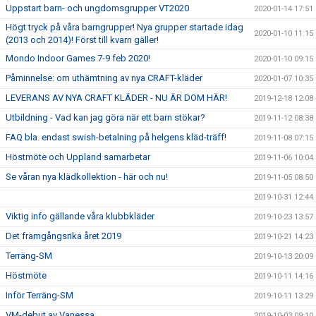
Uppstart barn- och ungdomsgrupper VT2020
2020-01-14 17:51
Högt tryck på våra barngrupper! Nya grupper startade idag
2020-01-10 11:15
(2013 och 2014)! Först till kvarn gäller!
Mondo Indoor Games 7-9 feb 2020!
2020-01-10 09:15
Påminnelse: om uthämtning av nya CRAFT-kläder
2020-01-07 10:35
LEVERANS AV NYA CRAFT KLÄDER - NU ÄR DOM HÄR!
2019-12-18 12:08
Utbildning - Vad kan jag göra när ett barn stökar?
2019-11-12 08:38
FAQ bla. endast swish-betalning på helgens kläd-träff!
2019-11-08 07:15
Höstmöte och Uppland samarbetar
2019-11-06 10:04
Se våran nya klädkollektion - här och nu!
2019-11-05 08:50
2019-10-31 12:44
Viktig info gällande våra klubbkläder
2019-10-23 13:57
Det framgångsrika året 2019
2019-10-21 14:23
Terräng-SM
2019-10-13 20:09
Höstmöte
2019-10-11 14:16
Inför Terräng-SM
2019-10-11 13:29
VM-debut av Vanessa
2019-10-03 09:10