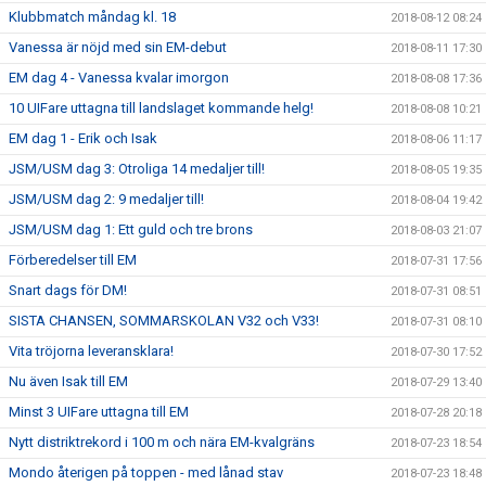
Klubbmatch måndag kl. 18
2018-08-12 08:24
Vanessa är nöjd med sin EM-debut
2018-08-11 17:30
EM dag 4 - Vanessa kvalar imorgon
2018-08-08 17:36
10 UIFare uttagna till landslaget kommande helg!
2018-08-08 10:21
EM dag 1 - Erik och Isak
2018-08-06 11:17
JSM/USM dag 3: Otroliga 14 medaljer till!
2018-08-05 19:35
JSM/USM dag 2: 9 medaljer till!
2018-08-04 19:42
JSM/USM dag 1: Ett guld och tre brons
2018-08-03 21:07
Förberedelser till EM
2018-07-31 17:56
Snart dags för DM!
2018-07-31 08:51
SISTA CHANSEN, SOMMARSKOLAN V32 och V33!
2018-07-31 08:10
Vita tröjorna leveransklara!
2018-07-30 17:52
Nu även Isak till EM
2018-07-29 13:40
Minst 3 UIFare uttagna till EM
2018-07-28 20:18
Nytt distriktrekord i 100 m och nära EM-kvalgräns
2018-07-23 18:54
Mondo återigen på toppen - med lånad stav
2018-07-23 18:48