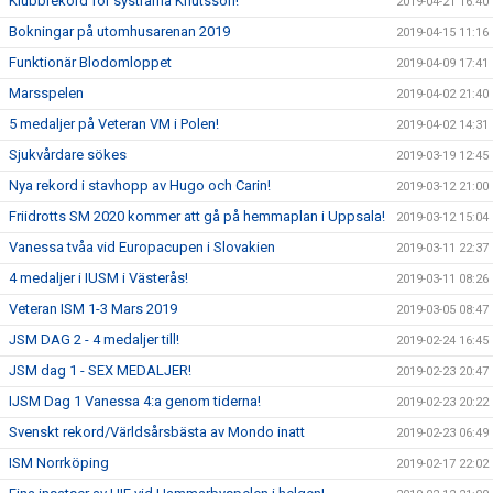
Klubbrekord för systrarna Knutsson!
2019-04-21 16:40
Bokningar på utomhusarenan 2019
2019-04-15 11:16
Funktionär Blodomloppet
2019-04-09 17:41
Marsspelen
2019-04-02 21:40
5 medaljer på Veteran VM i Polen!
2019-04-02 14:31
Sjukvårdare sökes
2019-03-19 12:45
Nya rekord i stavhopp av Hugo och Carin!
2019-03-12 21:00
Friidrotts SM 2020 kommer att gå på hemmaplan i Uppsala!
2019-03-12 15:04
Vanessa tvåa vid Europacupen i Slovakien
2019-03-11 22:37
4 medaljer i IUSM i Västerås!
2019-03-11 08:26
Veteran ISM 1-3 Mars 2019
2019-03-05 08:47
JSM DAG 2 - 4 medaljer till!
2019-02-24 16:45
JSM dag 1 - SEX MEDALJER!
2019-02-23 20:47
IJSM Dag 1 Vanessa 4:a genom tiderna!
2019-02-23 20:22
Svenskt rekord/Världsårsbästa av Mondo inatt
2019-02-23 06:49
ISM Norrköping
2019-02-17 22:02