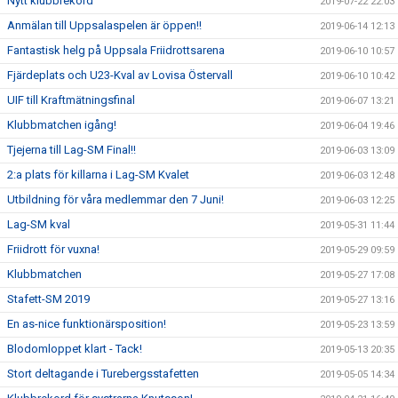
Nytt klubbrekord
2019-07-22 22:03
Anmälan till Uppsalaspelen är öppen!!
2019-06-14 12:13
Fantastisk helg på Uppsala Friidrottsarena
2019-06-10 10:57
Fjärdeplats och U23-Kval av Lovisa Östervall
2019-06-10 10:42
UIF till Kraftmätningsfinal
2019-06-07 13:21
Klubbmatchen igång!
2019-06-04 19:46
Tjejerna till Lag-SM Final!!
2019-06-03 13:09
2:a plats för killarna i Lag-SM Kvalet
2019-06-03 12:48
Utbildning för våra medlemmar den 7 Juni!
2019-06-03 12:25
Lag-SM kval
2019-05-31 11:44
Friidrott för vuxna!
2019-05-29 09:59
Klubbmatchen
2019-05-27 17:08
Stafett-SM 2019
2019-05-27 13:16
En as-nice funktionärsposition!
2019-05-23 13:59
Blodomloppet klart - Tack!
2019-05-13 20:35
Stort deltagande i Turebergsstafetten
2019-05-05 14:34