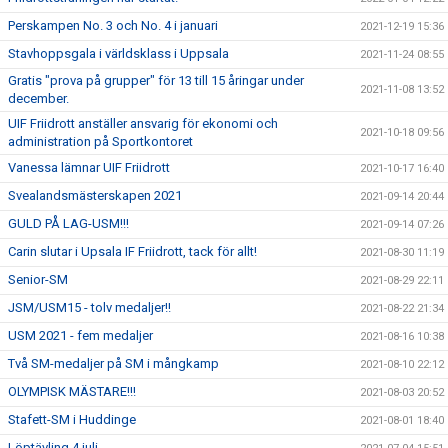
Perskampen No. 3 och No. 4 i januari
2021-12-19 15:36
Stavhoppsgala i världsklass i Uppsala
2021-11-24 08:55
Gratis "prova på grupper" för 13 till 15 åringar under
2021-11-08 13:52
december.
UIF Friidrott anställer ansvarig för ekonomi och
2021-10-18 09:56
administration på Sportkontoret
Vanessa lämnar UIF Friidrott
2021-10-17 16:40
Svealandsmästerskapen 2021
2021-09-14 20:44
GULD PÅ LAG-USM!!!
2021-09-14 07:26
Carin slutar i Upsala IF Friidrott, tack för allt!
2021-08-30 11:19
Senior-SM
2021-08-29 22:11
JSM/USM15 - tolv medaljer!!
2021-08-22 21:34
USM 2021 - fem medaljer
2021-08-16 10:38
Två SM-medaljer på SM i mångkamp
2021-08-10 22:12
OLYMPISK MÄSTARE!!!
2021-08-03 20:52
Stafett-SM i Huddinge
2021-08-01 18:40
Löptävling 4 juli