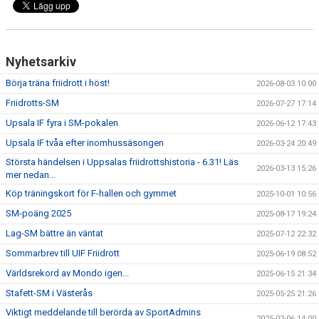
Nyhetsarkiv
Börja träna friidrott i höst!
2026-08-03 10:00
Friidrotts-SM
2026-07-27 17:14
Upsala IF fyra i SM-pokalen
2026-06-12 17:43
Upsala IF tvåa efter inomhussäsongen
2026-03-24 20:49
Största händelsen i Uppsalas friidrottshistoria - 6.31! Läs
2026-03-13 15:26
mer nedan...
Köp träningskort för F-hallen och gymmet
2025-10-01 10:56
SM-poäng 2025
2025-08-17 19:24
Lag-SM bättre än väntat
2025-07-12 22:32
Sommarbrev till UIF Friidrott
2025-06-19 08:52
Världsrekord av Mondo igen...
2025-06-15 21:34
Stafett-SM i Västerås
2025-05-25 21:26
Viktigt meddelande till berörda av SportAdmins
2025-02-06 14:00