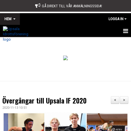
GÅ DIREKT TILL VÅR ANMÄLNINGSSIDA!
HEM
LOGGA IN
START
OM OSS
STYRELSE
SPORTKONTORET
STADGAR
Övergångar till Upsala IF 2020
<
>
ÅRSMÖTE
2020-11-13 10:51
ÅRSBERÄTTELSE OCH VERKSAMHETSPLAN