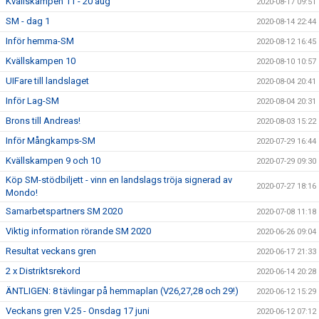
Kvällskampen 11 - 20 aug
2020-08-17 09:51
SM - dag 1
2020-08-14 22:44
Inför hemma-SM
2020-08-12 16:45
Kvällskampen 10
2020-08-10 10:57
UIFare till landslaget
2020-08-04 20:41
Inför Lag-SM
2020-08-04 20:31
Brons till Andreas!
2020-08-03 15:22
Inför Mångkamps-SM
2020-07-29 16:44
Kvällskampen 9 och 10
2020-07-29 09:30
Köp SM-stödbiljett - vinn en landslags tröja signerad av
2020-07-27 18:16
Mondo!
Samarbetspartners SM 2020
2020-07-08 11:18
Viktig information rörande SM 2020
2020-06-26 09:04
Resultat veckans gren
2020-06-17 21:33
2 x Distriktsrekord
2020-06-14 20:28
ÄNTLIGEN: 8 tävlingar på hemmaplan (V26,27,28 och 29!)
2020-06-12 15:29
Veckans gren V.25 - Onsdag 17 juni
2020-06-12 07:12