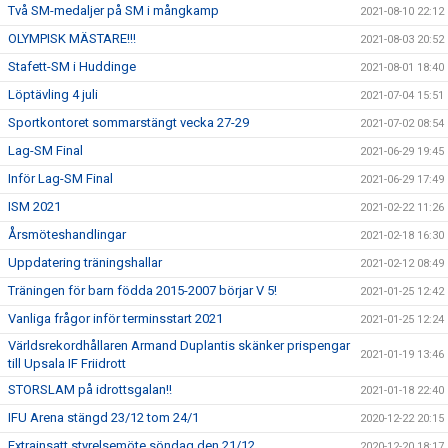
Två SM-medaljer på SM i mångkamp
2021-08-10 22:12
OLYMPISK MÄSTARE!!!
2021-08-03 20:52
Stafett-SM i Huddinge
2021-08-01 18:40
Löptävling 4 juli
2021-07-04 15:51
Sportkontoret sommarstängt vecka 27-29
2021-07-02 08:54
Lag-SM Final
2021-06-29 19:45
Inför Lag-SM Final
2021-06-29 17:49
ISM 2021
2021-02-22 11:26
Årsmöteshandlingar
2021-02-18 16:30
Uppdatering träningshallar
2021-02-12 08:49
Träningen för barn födda 2015-2007 börjar V 5!
2021-01-25 12:42
Vanliga frågor inför terminsstart 2021
2021-01-25 12:24
Världsrekordhållaren Armand Duplantis skänker prispengar
2021-01-19 13:46
till Upsala IF Friidrott
STORSLAM på idrottsgalan!!
2021-01-18 22:40
IFU Arena stängd 23/12 tom 24/1
2020-12-22 20:15
Extrainsatt styrelsemöte söndag den 21/12
2020-12-20 18:17