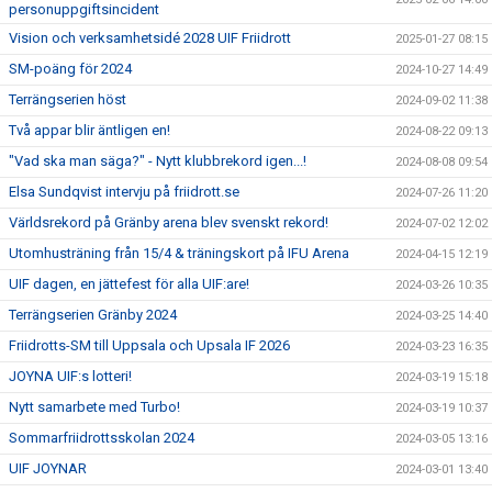
personuppgiftsincident
Vision och verksamhetsidé 2028 UIF Friidrott
2025-01-27 08:15
SM-poäng för 2024
2024-10-27 14:49
Terrängserien höst
2024-09-02 11:38
Två appar blir äntligen en!
2024-08-22 09:13
"Vad ska man säga?" - Nytt klubbrekord igen...!
2024-08-08 09:54
Elsa Sundqvist intervju på friidrott.se
2024-07-26 11:20
Världsrekord på Gränby arena blev svenskt rekord!
2024-07-02 12:02
Utomhusträning från 15/4 & träningskort på IFU Arena
2024-04-15 12:19
UIF dagen, en jättefest för alla UIF:are!
2024-03-26 10:35
Terrängserien Gränby 2024
2024-03-25 14:40
Friidrotts-SM till Uppsala och Upsala IF 2026
2024-03-23 16:35
JOYNA UIF:s lotteri!
2024-03-19 15:18
Nytt samarbete med Turbo!
2024-03-19 10:37
Sommarfriidrottsskolan 2024
2024-03-05 13:16
UIF JOYNAR
2024-03-01 13:40