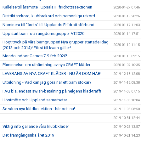
Kallelse till årsmöte i Upsala IF friidrottssektionen
2020-01-27 07:46
Distriktsrekord, klubbrekord och personliga rekord
2020-01-19 20:26
Nominera till "årets" till Upplands Friidrottsförbund
2020-01-17 11:03
Uppstart barn- och ungdomsgrupper VT2020
2020-01-14 17:51
Högt tryck på våra barngrupper! Nya grupper startade idag
2020-01-10 11:15
(2013 och 2014)! Först till kvarn gäller!
Mondo Indoor Games 7-9 feb 2020!
2020-01-10 09:15
Påminnelse: om uthämtning av nya CRAFT-kläder
2020-01-07 10:35
LEVERANS AV NYA CRAFT KLÄDER - NU ÄR DOM HÄR!
2019-12-18 12:08
Utbildning - Vad kan jag göra när ett barn stökar?
2019-11-12 08:38
FAQ bla. endast swish-betalning på helgens kläd-träff!
2019-11-08 07:15
Höstmöte och Uppland samarbetar
2019-11-06 10:04
Se våran nya klädkollektion - här och nu!
2019-11-05 08:50
2019-10-31 12:44
Viktig info gällande våra klubbkläder
2019-10-23 13:57
Det framgångsrika året 2019
2019-10-21 14:23