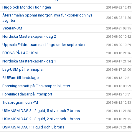
Hugo och Mondo i tidningen
2019-08-22 12:43
Återanmälan öppnar imorgon, nya funktioner och nya
2019-08-22 11:26
avgifter
Veteran-SM
2019-08-21 08:15
Nordiska Mästerskapen - dag 2
2019-08-20 10:42
Uppsala Friidrottsarena stängd under september
2019-08-20 10:29
BRONS PÅ LAG-USM!!
2019-08-18 21:16
Nordiska Mästerskapen - dag 1
2019-08-17 21:14
Lag-USM på hemmaplan
2019-08-17 21:00
6 UIFare till landslaget
2019-08-13 12:51
Föreningsrabatt på Finnkampen biljetter
2019-08-13 08:29
Föreningsdagar på Intersport
2019-08-12 13:31
Tidsprogram och PM
2019-08-12 12:53
USM/JSM DAG 3 - 2 guld, 5 silver och 7 brons
2019-08-11 21:55
USM/JSM DAG 2 - 3 guld, 2 silver och 1 brons
2019-08-10 21:15
USM/JSM DAG1: 1 guld och 5 brons
2019-08-09 21:48