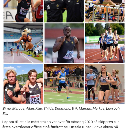
BÖRJA TRÄNA FRIIDROTT
FAQ
MEDLEMSINFO
ARRANGEMANG
FUNKTIONÄRSINFO
RESULTAT
SOMMARFRIIDROTTSSKOLAN
STATISTIK
Bimo, Marcus, Albin, Filip, Thilda, Desmond, Erik, Marcus, Markus, Lion och
Ella
Lagom till att alla mästerskap var över för säsong 2020 så släpptes alla
årets övergångar officiellt på friidrott.se. Upsala IF har 17 nya aktiva på