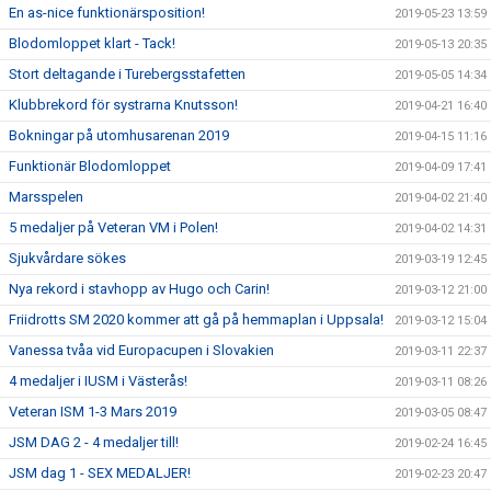
En as-nice funktionärsposition!
2019-05-23 13:59
Blodomloppet klart - Tack!
2019-05-13 20:35
Stort deltagande i Turebergsstafetten
2019-05-05 14:34
Klubbrekord för systrarna Knutsson!
2019-04-21 16:40
Bokningar på utomhusarenan 2019
2019-04-15 11:16
Funktionär Blodomloppet
2019-04-09 17:41
Marsspelen
2019-04-02 21:40
5 medaljer på Veteran VM i Polen!
2019-04-02 14:31
Sjukvårdare sökes
2019-03-19 12:45
Nya rekord i stavhopp av Hugo och Carin!
2019-03-12 21:00
Friidrotts SM 2020 kommer att gå på hemmaplan i Uppsala!
2019-03-12 15:04
Vanessa tvåa vid Europacupen i Slovakien
2019-03-11 22:37
4 medaljer i IUSM i Västerås!
2019-03-11 08:26
Veteran ISM 1-3 Mars 2019
2019-03-05 08:47
JSM DAG 2 - 4 medaljer till!
2019-02-24 16:45
JSM dag 1 - SEX MEDALJER!
2019-02-23 20:47