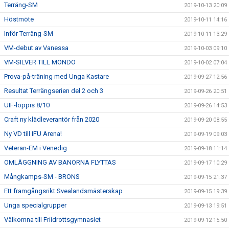
Terräng-SM
2019-10-13 20:09
Höstmöte
2019-10-11 14:16
Inför Terräng-SM
2019-10-11 13:29
VM-debut av Vanessa
2019-10-03 09:10
VM-SILVER TILL MONDO
2019-10-02 07:04
Prova-på-träning med Unga Kastare
2019-09-27 12:56
Resultat Terrängserien del 2 och 3
2019-09-26 20:51
UIF-loppis 8/10
2019-09-26 14:53
Craft ny klädleverantör från 2020
2019-09-20 08:55
Ny VD till IFU Arena!
2019-09-19 09:03
Veteran-EM i Venedig
2019-09-18 11:14
OMLÄGGNING AV BANORNA FLYTTAS
2019-09-17 10:29
Mångkamps-SM - BRONS
2019-09-15 21:37
Ett framgångsrikt Svealandsmästerskap
2019-09-15 19:39
Unga specialgrupper
2019-09-13 19:51
Välkomna till Friidrottsgymnasiet
2019-09-12 15:50