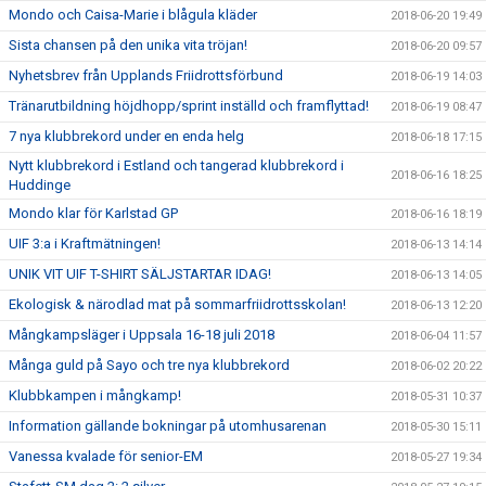
Mondo och Caisa-Marie i blågula kläder
2018-06-20 19:49
Sista chansen på den unika vita tröjan!
2018-06-20 09:57
Nyhetsbrev från Upplands Friidrottsförbund
2018-06-19 14:03
Tränarutbildning höjdhopp/sprint inställd och framflyttad!
2018-06-19 08:47
7 nya klubbrekord under en enda helg
2018-06-18 17:15
Nytt klubbrekord i Estland och tangerad klubbrekord i
2018-06-16 18:25
Huddinge
Mondo klar för Karlstad GP
2018-06-16 18:19
UIF 3:a i Kraftmätningen!
2018-06-13 14:14
UNIK VIT UIF T-SHIRT SÄLJSTARTAR IDAG!
2018-06-13 14:05
Ekologisk & närodlad mat på sommarfriidrottsskolan!
2018-06-13 12:20
Mångkampsläger i Uppsala 16-18 juli 2018
2018-06-04 11:57
Många guld på Sayo och tre nya klubbrekord
2018-06-02 20:22
Klubbkampen i mångkamp!
2018-05-31 10:37
Information gällande bokningar på utomhusarenan
2018-05-30 15:11
Vanessa kvalade för senior-EM
2018-05-27 19:34