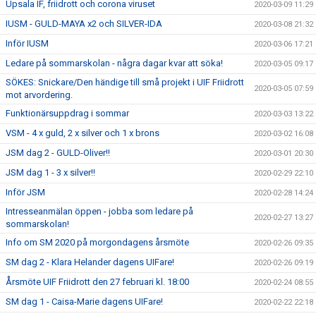
Upsala IF, friidrott och corona viruset
2020-03-09 11:29
IUSM - GULD-MAYA x2 och SILVER-IDA
2020-03-08 21:32
Inför IUSM
2020-03-06 17:21
Ledare på sommarskolan - några dagar kvar att söka!
2020-03-05 09:17
SÖKES: Snickare/Den händige till små projekt i UIF Friidrott
2020-03-05 07:59
mot arvordering.
Funktionärsuppdrag i sommar
2020-03-03 13:22
VSM - 4 x guld, 2 x silver och 1 x brons
2020-03-02 16:08
JSM dag 2 - GULD-Oliver!!
2020-03-01 20:30
JSM dag 1 - 3 x silver!!
2020-02-29 22:10
Inför JSM
2020-02-28 14:24
Intresseanmälan öppen - jobba som ledare på
2020-02-27 13:27
sommarskolan!
Info om SM 2020 på morgondagens årsmöte
2020-02-26 09:35
SM dag 2 - Klara Helander dagens UIFare!
2020-02-26 09:19
Årsmöte UIF Friidrott den 27 februari kl. 18:00
2020-02-24 08:55
SM dag 1 - Caisa-Marie dagens UIFare!
2020-02-22 22:18