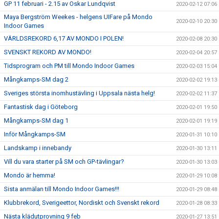
GP 11 februari - 2.15 av Oskar Lundqvist
2020-02-12 07:06
Maya Bergström Weekes - helgens UIFare på Mondo
2020-02-10 20:30
Indoor Games
VÄRLDSREKORD 6,17 AV MONDO I POLEN!
2020-02-08 20:30
SVENSKT REKORD AV MONDO!
2020-02-04 20:57
Tidsprogram och PM till Mondo Indoor Games
2020-02-03 15:04
Mångkamps-SM dag 2
2020-02-02 19:13
Sveriges största inomhustävling i Uppsala nästa helg!
2020-02-02 11:37
Fantastisk dag i Göteborg
2020-02-01 19:50
Mångkamps-SM dag 1
2020-02-01 19:19
Inför Mångkamps-SM
2020-01-31 10:10
Landskamp i innebandy
2020-01-30 13:11
Vill du vara starter på SM och GP-tävlingar?
2020-01-30 13:03
Mondo är hemma!
2020-01-29 10:08
Sista anmälan till Mondo Indoor Games!!!
2020-01-29 08:48
Klubbrekord, Sverigeettor, Nordiskt och Svenskt rekord
2020-01-28 08:33
Nästa klädutprovning 9 feb
2020-01-27 13:51