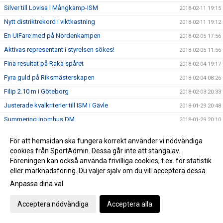
Silver till Lovisa i Mångkamp-ISM
2018-02-11 19:15
Nytt distriktrekord i viktkastning
2018-02-11 19:12
En UIFare med på Nordenkampen
2018-02-05 17:56
Aktivas representant i styrelsen sökes!
2018-02-05 11:56
Fina resultat på Raka spåret
2018-02-04 19:17
Fyra guld på Riksmästerskapen
2018-02-04 08:26
Filip 2.10 m i Göteborg
2018-02-03 20:33
Justerade kvalkriterier till ISM i Gävle
2018-01-29 20:48
Summering inomhus DM
2018-01-29 20:10
Biljetter till Nordenkampen
2018-01-29 17:35
För att hemsidan ska fungera korrekt använder vi nödvändiga
Extra höjdhoppsträning för ungdomar födda 2003-2004
2018-01-29 14:42
cookies från SportAdmin. Dessa går inte att stänga av.
Föreningen kan också använda frivilliga cookies, t.ex. för statistik
Nytt distriktrekord i längd
2018-01-28 21:51
eller marknadsföring. Du väljer själv om du vill acceptera dessa.
Resultat inomhus DM
2018-01-27 19:49
Anpassa dina val
Nytt distriktrekord och andra framgångar
2018-01-20 18:55
Dags för nomineringen
Acceptera nödvändiga
Acceptera alla
2018-01-20 18:41
Unga stavhoppare startar upp nu söndag!
2018-01-20 11:09