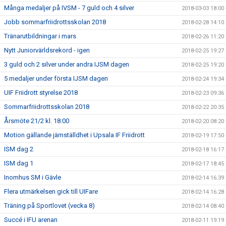
Många medaljer på IVSM - 7 guld och 4 silver
2018-03-03 18:00
Jobb sommarfriidrottsskolan 2018
2018-02-28 14:10
Tränarutbildningar i mars
2018-02-26 11:20
Nytt Juniorvärldsrekord - igen
2018-02-25 19:27
3 guld och 2 silver under andra IJSM dagen
2018-02-25 19:20
5 medaljer under första IJSM dagen
2018-02-24 19:34
UIF Friidrott styrelse 2018
2018-02-23 09:36
Sommarfriidrottsskolan 2018
2018-02-22 20:35
Årsmöte 21/2 kl. 18:00
2018-02-20 08:20
Motion gällande jämställdhet i Upsala IF Friidrott
2018-02-19 17:50
ISM dag 2
2018-02-18 16:17
ISM dag 1
2018-02-17 18:45
Inomhus SM i Gävle
2018-02-14 16:39
Flera utmärkelsen gick till UIFare
2018-02-14 16:28
Träning på Sportlovet (vecka 8)
2018-02-14 08:40
Succé i IFU arenan
2018-02-11 19:19