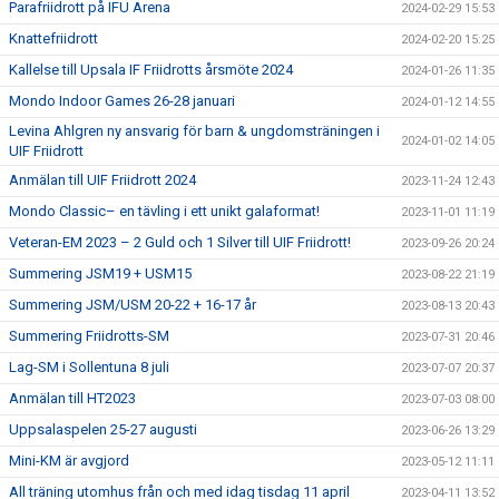
Parafriidrott på IFU Arena
2024-02-29 15:53
Knattefriidrott
2024-02-20 15:25
Kallelse till Upsala IF Friidrotts årsmöte 2024
2024-01-26 11:35
Mondo Indoor Games 26-28 januari
2024-01-12 14:55
Levina Ahlgren ny ansvarig för barn & ungdomsträningen i
2024-01-02 14:05
UIF Friidrott
Anmälan till UIF Friidrott 2024
2023-11-24 12:43
Mondo Classic– en tävling i ett unikt galaformat!
2023-11-01 11:19
Veteran-EM 2023 – 2 Guld och 1 Silver till UIF Friidrott!
2023-09-26 20:24
Summering JSM19 + USM15
2023-08-22 21:19
Summering JSM/USM 20-22 + 16-17 år
2023-08-13 20:43
Summering Friidrotts-SM
2023-07-31 20:46
Lag-SM i Sollentuna 8 juli
2023-07-07 20:37
Anmälan till HT2023
2023-07-03 08:00
Uppsalaspelen 25-27 augusti
2023-06-26 13:29
Mini-KM är avgjord
2023-05-12 11:11
All träning utomhus från och med idag tisdag 11 april
2023-04-11 13:52