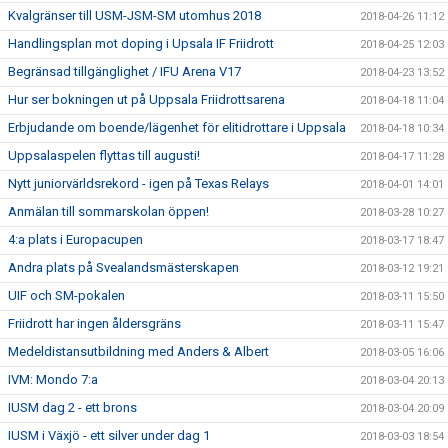
Kvalgränser till USM-JSM-SM utomhus 2018
2018-04-26 11:12
Handlingsplan mot doping i Upsala IF Friidrott
2018-04-25 12:03
Begränsad tillgänglighet / IFU Arena V17
2018-04-23 13:52
Hur ser bokningen ut på Uppsala Friidrottsarena
2018-04-18 11:04
Erbjudande om boende/lägenhet för elitidrottare i Uppsala
2018-04-18 10:34
Uppsalaspelen flyttas till augusti!
2018-04-17 11:28
Nytt juniorvärldsrekord - igen på Texas Relays
2018-04-01 14:01
Anmälan till sommarskolan öppen!
2018-03-28 10:27
4:a plats i Europacupen
2018-03-17 18:47
Andra plats på Svealandsmästerskapen
2018-03-12 19:21
UIF och SM-pokalen
2018-03-11 15:50
Friidrott har ingen åldersgräns
2018-03-11 15:47
Medeldistansutbildning med Anders & Albert
2018-03-05 16:06
IVM: Mondo 7:a
2018-03-04 20:13
IUSM dag 2 - ett brons
2018-03-04 20:09
IUSM i Växjö - ett silver under dag 1
2018-03-03 18:54