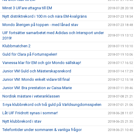
Minst 3 UIFare uttagna till EM
2018-07-28 20:18
Nytt distriktrekord i 100 m och nära EM-kvalgräns
2018-07-23 18:54
Mondo återigen på toppen - med lånad stav
2018-07-23 18:48
UIF fortsätter samarbetet med Adidas och Intersport under
2018-07-19 13:12
2019!
Klubbmatchen 2
2018-07-19 10:10
Guld för Clara på Fortumspelen!
2018-07-19 10:06
Vanessa klar för EM och gör Mondo sällskap!
2018-07-17 16:52
Junior VM Guld och Mästerskapsrekord
2018-07-14 17:29
Junior VM: Mondo enkelt vidare till final
2018-07-12 15:18
Junior VM: Bra prestation av Caisa-Marie
2018-07-11 09:46
Nordisk mästare i veteranklassen
2018-07-08 21:21
5 nya klubbrekord och två guld på Världsungdomsspelen
2018-07-01 21:06
Låt UIF Friidrott synas i sommar!
2018-06-28 11:07
Nytt klubbrekord i stav
2018-06-25 21:35
Telefontider under sommaren & vanliga frågor
2018-06-21 10:40