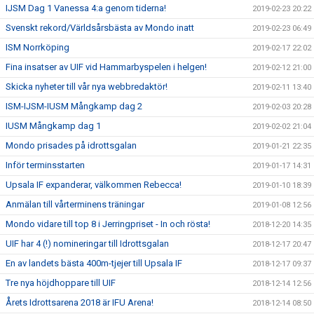
IJSM Dag 1 Vanessa 4:a genom tiderna!
2019-02-23 20:22
Svenskt rekord/Världsårsbästa av Mondo inatt
2019-02-23 06:49
ISM Norrköping
2019-02-17 22:02
Fina insatser av UIF vid Hammarbyspelen i helgen!
2019-02-12 21:00
Skicka nyheter till vår nya webbredaktör!
2019-02-11 13:40
ISM-IJSM-IUSM Mångkamp dag 2
2019-02-03 20:28
IUSM Mångkamp dag 1
2019-02-02 21:04
Mondo prisades på idrottsgalan
2019-01-21 22:35
Inför terminsstarten
2019-01-17 14:31
Upsala IF expanderar, välkommen Rebecca!
2019-01-10 18:39
Anmälan till vårterminens träningar
2019-01-08 12:56
Mondo vidare till top 8 i Jerringpriset - In och rösta!
2018-12-20 14:35
UIF har 4 (!) nomineringar till Idrottsgalan
2018-12-17 20:47
En av landets bästa 400m-tjejer till Upsala IF
2018-12-17 09:37
Tre nya höjdhoppare till UIF
2018-12-14 12:56
Årets Idrottsarena 2018 är IFU Arena!
2018-12-14 08:50