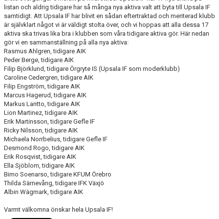
listan och aldrig tidigare har så många nya aktiva valt att byta till Upsala IF
samtidigt. Att Upsala IF har blivit en sådan eftertraktad och meriterad klubb
är självklart något vi är väldigt stolta över, och vi hoppas att alla dessa 17
aktiva ska trivas lika bra i klubben som våra tidigare aktiva gör. Här nedan
gör vi en sammanställning på alla nya aktiva:
Rasmus Ahlgren, tidigare AIK
Peder Berge, tidigare AIK
Filip Björklund, tidigare Örgryte IS (Upsala IF som moderklubb)
Caroline Cedergren, tidigare AIK
Filip Engström, tidigare AIK
Marcus Hagerud, tidigare AIK
Markus Lantto, tidigare AIK
Lion Martinez, tidigare AIK
Erik Martinsson, tidigare Gefle IF
Ricky Nilsson, tidigare AIK
Michaela Norrbelius, tidigare Gefle IF
Desmond Rogo, tidigare AIK
Erik Rosqvist, tidigare AIK
Ella Sjöblom, tidigare AIK
Bimo Soenarso, tidigare KFUM Örebro
Thilda Särnevång, tidigare IFK Växjö
Albin Wägmark, tidigare AIK
Varmt välkomna önskar hela Upsala IF!