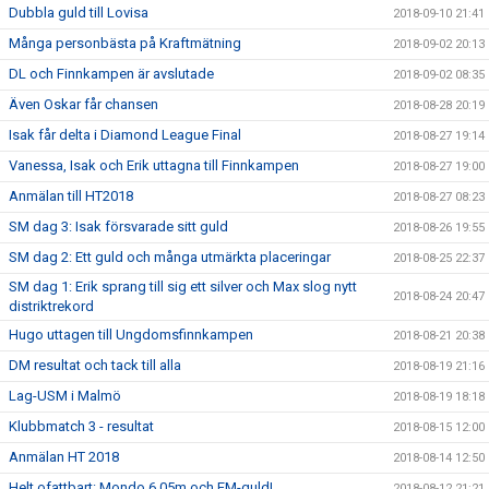
Dubbla guld till Lovisa
2018-09-10 21:41
Många personbästa på Kraftmätning
2018-09-02 20:13
DL och Finnkampen är avslutade
2018-09-02 08:35
Även Oskar får chansen
2018-08-28 20:19
Isak får delta i Diamond League Final
2018-08-27 19:14
Vanessa, Isak och Erik uttagna till Finnkampen
2018-08-27 19:00
Anmälan till HT2018
2018-08-27 08:23
SM dag 3: Isak försvarade sitt guld
2018-08-26 19:55
SM dag 2: Ett guld och många utmärkta placeringar
2018-08-25 22:37
SM dag 1: Erik sprang till sig ett silver och Max slog nytt
2018-08-24 20:47
distriktrekord
Hugo uttagen till Ungdomsfinnkampen
2018-08-21 20:38
DM resultat och tack till alla
2018-08-19 21:16
Lag-USM i Malmö
2018-08-19 18:18
Klubbmatch 3 - resultat
2018-08-15 12:00
Anmälan HT 2018
2018-08-14 12:50
Helt ofattbart: Mondo 6.05m och EM-guld!
2018-08-12 21:21