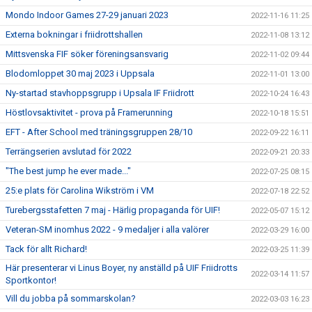
Mondo Indoor Games 27-29 januari 2023
2022-11-16 11:25
Externa bokningar i friidrottshallen
2022-11-08 13:12
Mittsvenska FIF söker föreningsansvarig
2022-11-02 09:44
Blodomloppet 30 maj 2023 i Uppsala
2022-11-01 13:00
Ny-startad stavhoppsgrupp i Upsala IF Friidrott
2022-10-24 16:43
Höstlovsaktivitet - prova på Framerunning
2022-10-18 15:51
EFT - After School med träningsgruppen 28/10
2022-09-22 16:11
Terrängserien avslutad för 2022
2022-09-21 20:33
"The best jump he ever made..."
2022-07-25 08:15
25:e plats för Carolina Wikström i VM
2022-07-18 22:52
Turebergsstafetten 7 maj - Härlig propaganda för UIF!
2022-05-07 15:12
Veteran-SM inomhus 2022 - 9 medaljer i alla valörer
2022-03-29 16:00
Tack för allt Richard!
2022-03-25 11:39
Här presenterar vi Linus Boyer, ny anställd på UIF Friidrotts
2022-03-14 11:57
Sportkontor!
Vill du jobba på sommarskolan?
2022-03-03 16:23