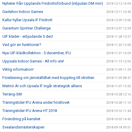
Nyheter från Upplands Friidrottsförbund (inbjudan DM mm)
2018-12-12 14:09
Gavlehov Indoor Games
2018-12-11 10:30
Kallur hyllar Upsala IF Friidrott
2018-12-09 13:06
Garantum Sprinter Challenge
2018-12-07 12:59
UIF kläder - erbjudande 5 dec!
2018-11-28 13:27
Vad gör en funktionär?
2018-11-23 12:00
Nya UIF-klädkollektion - 5 december, IFU
2018-11-21 15:09
Uppsala Indoor Games - All info ute!
2018-11-19 12:05
Viktig information!
2018-11-09 11:29
Föreläsning om jämställdhet med koppling till idrotten
2018-11-09 08:37
Malmö AI och Upsala IF ingår strategisk allians
2018-11-07 13:20
Terräng-SM
2018-10-28 12:16
Träningstider IFU Arena under höstlovet
2018-10-28 11:10
Träningstider IFU Arena HT 2018
2018-10-16 11:44
Förändring på kansliet
2018-10-03 14:45
Svealandsmästerskapen
2018-09-18 09:51