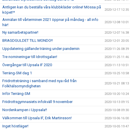
Äntligen kan du beställa våra klubbkläder online! Mössa på
2020-12-17 12:35
köpet!*
Anmälan till vårterminen 2021 öppnar på måndag - all info
2020-12-08 10:01
här!
Ny samarbetspartner!
2020-12-07 16:38
BRAGDGULDET TILL MONDO!!
2020-12-01 20:05
Uppdatering gällande träning under pandemin
2020-11-26 08:39
Tre nomineringar till Idrottsgalan!
2020-11-25 11:46
Övergångar till Upsala IF 2020
2020-11-13 10:51
Terräng-SM dag 1
2020-10-25 10:58
Friidrottsträning i samband med nya råd från
2020-10-21 08:13
Folkhälsomyndigheten
Inför Terräng-SM
2020-10-20 10:24
Friidrottsgymnasiets infokväll 9 november
2020-10-13 09:15
Nordenkampen i Uppsala!!
2020-10-08 09:30
Välkommen till Upsala IF, Erik Martinsson!
2020-10-06 16:00
Inget höstläger!
2020-10-05 19:47