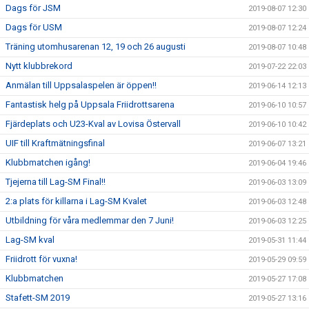
Dags för JSM
2019-08-07 12:30
Dags för USM
2019-08-07 12:24
Träning utomhusarenan 12, 19 och 26 augusti
2019-08-07 10:48
Nytt klubbrekord
2019-07-22 22:03
Anmälan till Uppsalaspelen är öppen!!
2019-06-14 12:13
Fantastisk helg på Uppsala Friidrottsarena
2019-06-10 10:57
Fjärdeplats och U23-Kval av Lovisa Östervall
2019-06-10 10:42
UIF till Kraftmätningsfinal
2019-06-07 13:21
Klubbmatchen igång!
2019-06-04 19:46
Tjejerna till Lag-SM Final!!
2019-06-03 13:09
2:a plats för killarna i Lag-SM Kvalet
2019-06-03 12:48
Utbildning för våra medlemmar den 7 Juni!
2019-06-03 12:25
Lag-SM kval
2019-05-31 11:44
Friidrott för vuxna!
2019-05-29 09:59
Klubbmatchen
2019-05-27 17:08
Stafett-SM 2019
2019-05-27 13:16