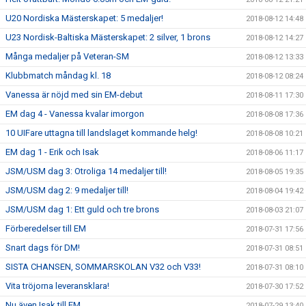
U20 Nordiska Mästerskapet: 5 medaljer!
2018-08-12 14:48
U23 Nordisk-Baltiska Mästerskapet: 2 silver, 1 brons
2018-08-12 14:27
Många medaljer på Veteran-SM
2018-08-12 13:33
Klubbmatch måndag kl. 18
2018-08-12 08:24
Vanessa är nöjd med sin EM-debut
2018-08-11 17:30
EM dag 4 - Vanessa kvalar imorgon
2018-08-08 17:36
10 UIFare uttagna till landslaget kommande helg!
2018-08-08 10:21
EM dag 1 - Erik och Isak
2018-08-06 11:17
JSM/USM dag 3: Otroliga 14 medaljer till!
2018-08-05 19:35
JSM/USM dag 2: 9 medaljer till!
2018-08-04 19:42
JSM/USM dag 1: Ett guld och tre brons
2018-08-03 21:07
Förberedelser till EM
2018-07-31 17:56
Snart dags för DM!
2018-07-31 08:51
SISTA CHANSEN, SOMMARSKOLAN V32 och V33!
2018-07-31 08:10
Vita tröjorna leveransklara!
2018-07-30 17:52
Nu även Isak till EM
2018-07-29 13:40