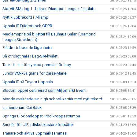
Stafett-SM dag 2: 2 silver
2018-05-27 19:15
Stafett-SM dag 1: 1 silver; Diamond League: 2:a plats
2018-05-26 19:04
Nytt klubbrekord i 7-kamp
2018-05-25 08:37
Upsala IF Friidrott och GDPR
2018-05-24 12:04
Medlemspris på biljetter till Bauhaus Galan (Diamond
2018-05-24 10:09
League Stockholm)
Elitidrottsboende lägenheter
2018-05-23 14:59
Så otroligt nära i Lag-SM-kvalet
2018-05-20 08:00
Tack till alla för lyckad premiär i Gränby
2018-05-20 07:44
Junior VM-kvalgräns för Caisa-Marie
2018-05-12 18:45
Upsala IF <3 Toyota Uppsala.
2018-05-08 15:13
Blodomloppet certifierad som Miljömärkt Event!
2018-05-08 14:41
Mondo avslutade sin high school-karriär med nytt rekord
2018-05-06 20:05
In memoriam Cai Bäck
2018-05-05 08:39
Springa Blodomloppet i röd kroppsstrumpa
2018-05-01 12:53
Succén för UIFs diskuskastare fortsätter
2018-04-29 16:09
Tränare och aktiva uppmärksammas
2018-04-26 15:04