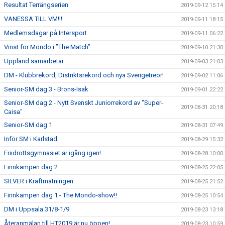
Resultat Terrängserien
2019-09-12 15:14
VANESSA TILL VM!!!
2019-09-11 18:15
Medlemsdagar på Intersport
2019-09-11 06:22
Vinst för Mondo i ”The Match”
2019-09-10 21:30
Uppland samarbetar
2019-09-03 21:03
DM - Klubbrekord, Distriktsrekord och nya Sverigetreor!
2019-09-02 11:06
Senior-SM dag 3 - Brons-Isak
2019-09-01 22:22
Senior-SM dag 2 - Nytt Svenskt Juniorrekord av "Super-
2019-08-31 20:18
Caisa"
Senior-SM dag 1
2019-08-31 07:49
Inför SM i Karlstad
2019-08-29 15:32
Friidrottsgymnasiet är igång igen!
2019-08-28 10:00
Finnkampen dag 2
2019-08-25 22:05
SILVER i Kraftmätningen
2019-08-25 21:52
Finnkampen dag 1 - The Mondo-show!!
2019-08-25 10:54
DM i Uppsala 31/8-1/9
2019-08-23 13:18
Återanmälan till HT2019 är nu öppen!
2019-08-23 10:59