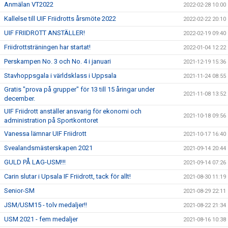
Anmälan VT2022
2022-02-28 10:00
Kallelse till UIF Friidrotts årsmöte 2022
2022-02-22 20:10
UIF FRIIDROTT ANSTÄLLER!
2022-02-19 09:40
Friidrottsträningen har startat!
2022-01-04 12:22
Perskampen No. 3 och No. 4 i januari
2021-12-19 15:36
Stavhoppsgala i världsklass i Uppsala
2021-11-24 08:55
Gratis "prova på grupper" för 13 till 15 åringar under
2021-11-08 13:52
december.
UIF Friidrott anställer ansvarig för ekonomi och
2021-10-18 09:56
administration på Sportkontoret
Vanessa lämnar UIF Friidrott
2021-10-17 16:40
Svealandsmästerskapen 2021
2021-09-14 20:44
GULD PÅ LAG-USM!!!
2021-09-14 07:26
Carin slutar i Upsala IF Friidrott, tack för allt!
2021-08-30 11:19
Senior-SM
2021-08-29 22:11
JSM/USM15 - tolv medaljer!!
2021-08-22 21:34
USM 2021 - fem medaljer
2021-08-16 10:38