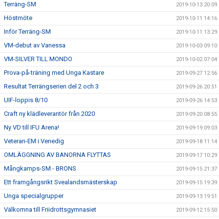
Terräng-SM
2019-10-13 20:09
Höstmöte
2019-10-11 14:16
Inför Terräng-SM
2019-10-11 13:29
VM-debut av Vanessa
2019-10-03 09:10
VM-SILVER TILL MONDO
2019-10-02 07:04
Prova-på-träning med Unga Kastare
2019-09-27 12:56
Resultat Terrängserien del 2 och 3
2019-09-26 20:51
UIF-loppis 8/10
2019-09-26 14:53
Craft ny klädleverantör från 2020
2019-09-20 08:55
Ny VD till IFU Arena!
2019-09-19 09:03
Veteran-EM i Venedig
2019-09-18 11:14
OMLÄGGNING AV BANORNA FLYTTAS
2019-09-17 10:29
Mångkamps-SM - BRONS
2019-09-15 21:37
Ett framgångsrikt Svealandsmästerskap
2019-09-15 19:39
Unga specialgrupper
2019-09-13 19:51
Välkomna till Friidrottsgymnasiet
2019-09-12 15:50