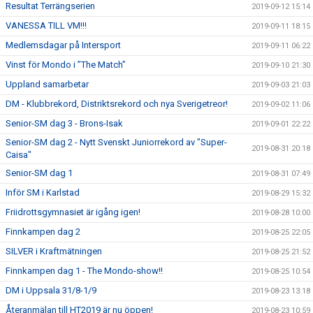
Resultat Terrängserien
2019-09-12 15:14
VANESSA TILL VM!!!
2019-09-11 18:15
Medlemsdagar på Intersport
2019-09-11 06:22
Vinst för Mondo i ”The Match”
2019-09-10 21:30
Uppland samarbetar
2019-09-03 21:03
DM - Klubbrekord, Distriktsrekord och nya Sverigetreor!
2019-09-02 11:06
Senior-SM dag 3 - Brons-Isak
2019-09-01 22:22
Senior-SM dag 2 - Nytt Svenskt Juniorrekord av "Super-
2019-08-31 20:18
Caisa"
Senior-SM dag 1
2019-08-31 07:49
Inför SM i Karlstad
2019-08-29 15:32
Friidrottsgymnasiet är igång igen!
2019-08-28 10:00
Finnkampen dag 2
2019-08-25 22:05
SILVER i Kraftmätningen
2019-08-25 21:52
Finnkampen dag 1 - The Mondo-show!!
2019-08-25 10:54
DM i Uppsala 31/8-1/9
2019-08-23 13:18
Återanmälan till HT2019 är nu öppen!
2019-08-23 10:59