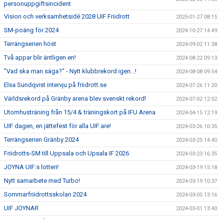
personuppgiftsincident
Vision och verksamhetsidé 2028 UIF Friidrott
2025-01-27 08:15
SM-poäng för 2024
2024-10-27 14:49
Terrängserien höst
2024-09-02 11:38
Två appar blir äntligen en!
2024-08-22 09:13
"Vad ska man säga?" - Nytt klubbrekord igen...!
2024-08-08 09:54
Elsa Sundqvist intervju på friidrott.se
2024-07-26 11:20
Världsrekord på Gränby arena blev svenskt rekord!
2024-07-02 12:02
Utomhusträning från 15/4 & träningskort på IFU Arena
2024-04-15 12:19
UIF dagen, en jättefest för alla UIF:are!
2024-03-26 10:35
Terrängserien Gränby 2024
2024-03-25 14:40
Friidrotts-SM till Uppsala och Upsala IF 2026
2024-03-23 16:35
JOYNA UIF:s lotteri!
2024-03-19 15:18
Nytt samarbete med Turbo!
2024-03-19 10:37
Sommarfriidrottsskolan 2024
2024-03-05 13:16
UIF JOYNAR
2024-03-01 13:40