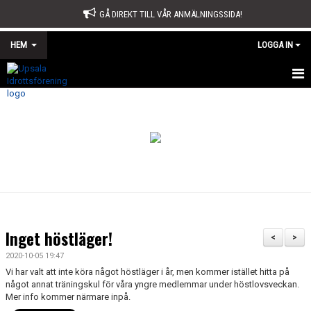
GÅ DIREKT TILL VÅR ANMÄLNINGSSIDA!
HEM
LOGGA IN
START
OM OSS
STYRELSE
SPORTKONTORET
STADGAR
Inget höstläger!
<
>
ÅRSMÖTE
2020-10-05 19:47
Vi har valt att inte köra något höstläger i år, men kommer istället hitta på
ÅRSBERÄTTELSE OCH VERKSAMHETSPLAN
något annat träningskul för våra yngre medlemmar under höstlovsveckan.
Mer info kommer närmare inpå.