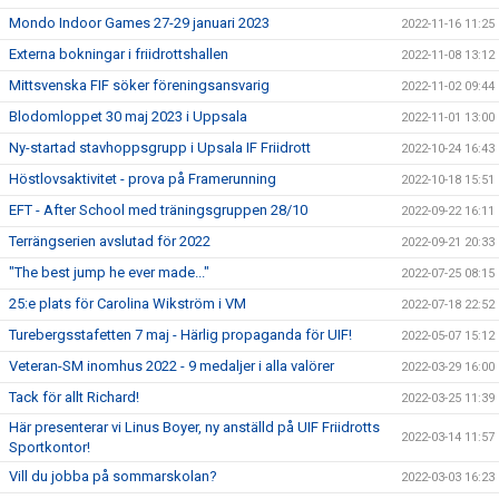
Mondo Indoor Games 27-29 januari 2023
2022-11-16 11:25
Externa bokningar i friidrottshallen
2022-11-08 13:12
Mittsvenska FIF söker föreningsansvarig
2022-11-02 09:44
Blodomloppet 30 maj 2023 i Uppsala
2022-11-01 13:00
Ny-startad stavhoppsgrupp i Upsala IF Friidrott
2022-10-24 16:43
Höstlovsaktivitet - prova på Framerunning
2022-10-18 15:51
EFT - After School med träningsgruppen 28/10
2022-09-22 16:11
Terrängserien avslutad för 2022
2022-09-21 20:33
"The best jump he ever made..."
2022-07-25 08:15
25:e plats för Carolina Wikström i VM
2022-07-18 22:52
Turebergsstafetten 7 maj - Härlig propaganda för UIF!
2022-05-07 15:12
Veteran-SM inomhus 2022 - 9 medaljer i alla valörer
2022-03-29 16:00
Tack för allt Richard!
2022-03-25 11:39
Här presenterar vi Linus Boyer, ny anställd på UIF Friidrotts
2022-03-14 11:57
Sportkontor!
Vill du jobba på sommarskolan?
2022-03-03 16:23