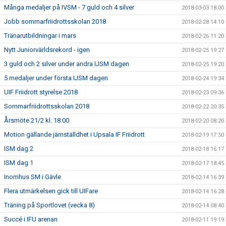
Många medaljer på IVSM - 7 guld och 4 silver
2018-03-03 18:00
Jobb sommarfriidrottsskolan 2018
2018-02-28 14:10
Tränarutbildningar i mars
2018-02-26 11:20
Nytt Juniorvärldsrekord - igen
2018-02-25 19:27
3 guld och 2 silver under andra IJSM dagen
2018-02-25 19:20
5 medaljer under första IJSM dagen
2018-02-24 19:34
UIF Friidrott styrelse 2018
2018-02-23 09:36
Sommarfriidrottsskolan 2018
2018-02-22 20:35
Årsmöte 21/2 kl. 18:00
2018-02-20 08:20
Motion gällande jämställdhet i Upsala IF Friidrott
2018-02-19 17:50
ISM dag 2
2018-02-18 16:17
ISM dag 1
2018-02-17 18:45
Inomhus SM i Gävle
2018-02-14 16:39
Flera utmärkelsen gick till UIFare
2018-02-14 16:28
Träning på Sportlovet (vecka 8)
2018-02-14 08:40
Succé i IFU arenan
2018-02-11 19:19