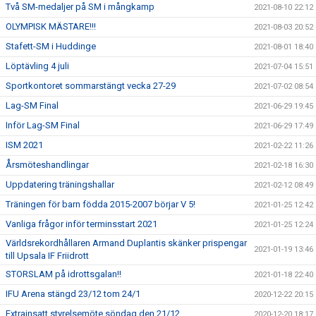
Två SM-medaljer på SM i mångkamp
2021-08-10 22:12
OLYMPISK MÄSTARE!!!
2021-08-03 20:52
Stafett-SM i Huddinge
2021-08-01 18:40
Löptävling 4 juli
2021-07-04 15:51
Sportkontoret sommarstängt vecka 27-29
2021-07-02 08:54
Lag-SM Final
2021-06-29 19:45
Inför Lag-SM Final
2021-06-29 17:49
ISM 2021
2021-02-22 11:26
Årsmöteshandlingar
2021-02-18 16:30
Uppdatering träningshallar
2021-02-12 08:49
Träningen för barn födda 2015-2007 börjar V 5!
2021-01-25 12:42
Vanliga frågor inför terminsstart 2021
2021-01-25 12:24
Världsrekordhållaren Armand Duplantis skänker prispengar
2021-01-19 13:46
till Upsala IF Friidrott
STORSLAM på idrottsgalan!!
2021-01-18 22:40
IFU Arena stängd 23/12 tom 24/1
2020-12-22 20:15
Extrainsatt styrelsemöte söndag den 21/12
2020-12-20 18:17