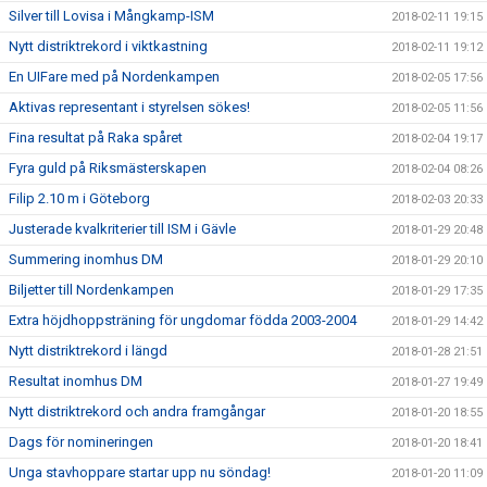
Silver till Lovisa i Mångkamp-ISM
2018-02-11 19:15
Nytt distriktrekord i viktkastning
2018-02-11 19:12
En UIFare med på Nordenkampen
2018-02-05 17:56
Aktivas representant i styrelsen sökes!
2018-02-05 11:56
Fina resultat på Raka spåret
2018-02-04 19:17
Fyra guld på Riksmästerskapen
2018-02-04 08:26
Filip 2.10 m i Göteborg
2018-02-03 20:33
Justerade kvalkriterier till ISM i Gävle
2018-01-29 20:48
Summering inomhus DM
2018-01-29 20:10
Biljetter till Nordenkampen
2018-01-29 17:35
Extra höjdhoppsträning för ungdomar födda 2003-2004
2018-01-29 14:42
Nytt distriktrekord i längd
2018-01-28 21:51
Resultat inomhus DM
2018-01-27 19:49
Nytt distriktrekord och andra framgångar
2018-01-20 18:55
Dags för nomineringen
2018-01-20 18:41
Unga stavhoppare startar upp nu söndag!
2018-01-20 11:09