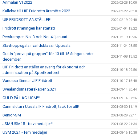
Anmälan VT2022
2022-02-28 10:00
Kallelse till UIF Friidrotts årsmöte 2022
2022-02-22 20:10
UIF FRIIDROTT ANSTÄLLER!
2022-02-19 09:40
Friidrottsträningen har startat!
2022-01-04 12:22
Perskampen No. 3 och No. 4 i januari
2021-12-19 15:36
Stavhoppsgala i världsklass i Uppsala
2021-11-24 08:55
Gratis "prova på grupper" för 13 till 15 åringar under
2021-11-08 13:52
december.
UIF Friidrott anställer ansvarig för ekonomi och
2021-10-18 09:56
administration på Sportkontoret
Vanessa lämnar UIF Friidrott
2021-10-17 16:40
Svealandsmästerskapen 2021
2021-09-14 20:44
GULD PÅ LAG-USM!!!
2021-09-14 07:26
Carin slutar i Upsala IF Friidrott, tack för allt!
2021-08-30 11:19
Senior-SM
2021-08-29 22:11
JSM/USM15 - tolv medaljer!!
2021-08-22 21:34
USM 2021 - fem medaljer
2021-08-16 10:38