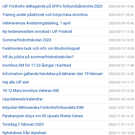
UIF Friidrotts deltagande på SFIFs förbundsårsmöte 2023
2023-03-29 10:46
Träning under påsklovet och börja träna utomhus
2023-03-27 09:41
Veteranernas Avslutningstävling, 1 april
2023-03-24 10:46
Ny hedersmedlem inröstad i UIF Friidrott
2023-03-17 11:56
Sommarfriidrottskolan 2023
2023-03-16 13:37
Funktionärs-tack och info om Blodomloppet
2023-03-15 13:09
Vill du jobba på sommarfriidrottsskolan?
2023-03-01 13:54
Inomhus SM för 17-22-åringar i Karlstad
2023-02-27 17:48
Information gällande händelse på läktaren den 19 februari
2023-02-20 15:32
Hej alla UIF:are!
2023-02-14 11:17
10-12 Mars Inomhus Veteran-SM
2023-02-10 12:32
Uppdaterade kalendrar
2023-01-03 10:59
Inbjudan Mittsvenska Friidrottsförbundets IDM
2022-12-07 15:51
Perskampen döps om till Upsala Winter Series
2022-11-30 16:37
Torsdag 2 februari 2023
2022-11-21 11:57
Nyhetsbrev från styrelsen
2022-11-18 13:04