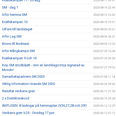
Kvällskampen 11 - 20 aug
2020-08-17 09:51
SM - dag 1
2020-08-14 22:44
Inför hemma-SM
2020-08-12 16:45
Kvällskampen 10
2020-08-10 10:57
UIFare till landslaget
2020-08-04 20:41
Inför Lag-SM
2020-08-04 20:31
Brons till Andreas!
2020-08-03 15:22
Inför Mångkamps-SM
2020-07-29 16:44
Kvällskampen 9 och 10
2020-07-29 09:30
Köp SM-stödbiljett - vinn en landslags tröja signerad av
2020-07-27 18:16
Mondo!
Samarbetspartners SM 2020
2020-07-08 11:18
Viktig information rörande SM 2020
2020-06-26 09:04
Resultat veckans gren
2020-06-17 21:33
2 x Distriktsrekord
2020-06-14 20:28
ÄNTLIGEN: 8 tävlingar på hemmaplan (V26,27,28 och 29!)
2020-06-12 15:29
Veckans gren V.25 - Onsdag 17 juni
2020-06-12 07:12