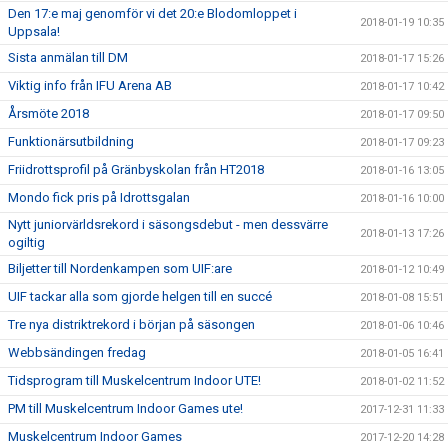
Den 17:e maj genomför vi det 20:e Blodomloppet i
2018-01-19 10:35
Uppsala!
Sista anmälan till DM
2018-01-17 15:26
Viktig info från IFU Arena AB
2018-01-17 10:42
Årsmöte 2018
2018-01-17 09:50
Funktionärsutbildning
2018-01-17 09:23
Friidrottsprofil på Gränbyskolan från HT2018
2018-01-16 13:05
Mondo fick pris på Idrottsgalan
2018-01-16 10:00
Nytt juniorvärldsrekord i säsongsdebut - men dessvärre
2018-01-13 17:26
ogiltig
Biljetter till Nordenkampen som UIF:are
2018-01-12 10:49
UIF tackar alla som gjorde helgen till en succé
2018-01-08 15:51
Tre nya distriktrekord i början på säsongen
2018-01-06 10:46
Webbsändingen fredag
2018-01-05 16:41
Tidsprogram till Muskelcentrum Indoor UTE!
2018-01-02 11:52
PM till Muskelcentrum Indoor Games ute!
2017-12-31 11:33
Muskelcentrum Indoor Games
2017-12-20 14:28