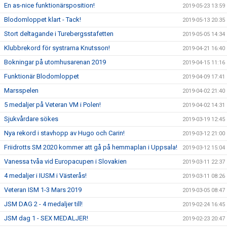
En as-nice funktionärsposition!
2019-05-23 13:59
Blodomloppet klart - Tack!
2019-05-13 20:35
Stort deltagande i Turebergsstafetten
2019-05-05 14:34
Klubbrekord för systrarna Knutsson!
2019-04-21 16:40
Bokningar på utomhusarenan 2019
2019-04-15 11:16
Funktionär Blodomloppet
2019-04-09 17:41
Marsspelen
2019-04-02 21:40
5 medaljer på Veteran VM i Polen!
2019-04-02 14:31
Sjukvårdare sökes
2019-03-19 12:45
Nya rekord i stavhopp av Hugo och Carin!
2019-03-12 21:00
Friidrotts SM 2020 kommer att gå på hemmaplan i Uppsala!
2019-03-12 15:04
Vanessa tvåa vid Europacupen i Slovakien
2019-03-11 22:37
4 medaljer i IUSM i Västerås!
2019-03-11 08:26
Veteran ISM 1-3 Mars 2019
2019-03-05 08:47
JSM DAG 2 - 4 medaljer till!
2019-02-24 16:45
JSM dag 1 - SEX MEDALJER!
2019-02-23 20:47