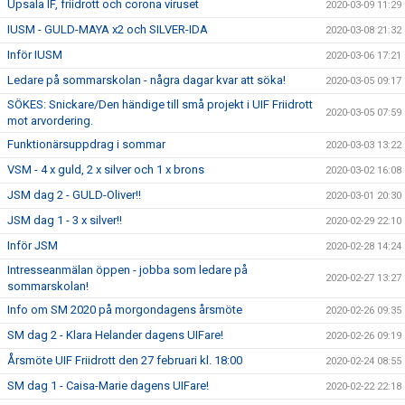
Upsala IF, friidrott och corona viruset
2020-03-09 11:29
IUSM - GULD-MAYA x2 och SILVER-IDA
2020-03-08 21:32
Inför IUSM
2020-03-06 17:21
Ledare på sommarskolan - några dagar kvar att söka!
2020-03-05 09:17
SÖKES: Snickare/Den händige till små projekt i UIF Friidrott
2020-03-05 07:59
mot arvordering.
Funktionärsuppdrag i sommar
2020-03-03 13:22
VSM - 4 x guld, 2 x silver och 1 x brons
2020-03-02 16:08
JSM dag 2 - GULD-Oliver!!
2020-03-01 20:30
JSM dag 1 - 3 x silver!!
2020-02-29 22:10
Inför JSM
2020-02-28 14:24
Intresseanmälan öppen - jobba som ledare på
2020-02-27 13:27
sommarskolan!
Info om SM 2020 på morgondagens årsmöte
2020-02-26 09:35
SM dag 2 - Klara Helander dagens UIFare!
2020-02-26 09:19
Årsmöte UIF Friidrott den 27 februari kl. 18:00
2020-02-24 08:55
SM dag 1 - Caisa-Marie dagens UIFare!
2020-02-22 22:18