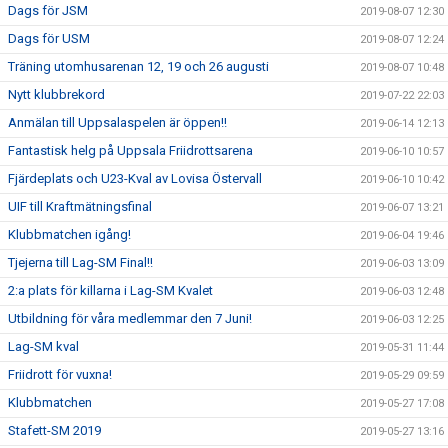
Dags för JSM
2019-08-07 12:30
Dags för USM
2019-08-07 12:24
Träning utomhusarenan 12, 19 och 26 augusti
2019-08-07 10:48
Nytt klubbrekord
2019-07-22 22:03
Anmälan till Uppsalaspelen är öppen!!
2019-06-14 12:13
Fantastisk helg på Uppsala Friidrottsarena
2019-06-10 10:57
Fjärdeplats och U23-Kval av Lovisa Östervall
2019-06-10 10:42
UIF till Kraftmätningsfinal
2019-06-07 13:21
Klubbmatchen igång!
2019-06-04 19:46
Tjejerna till Lag-SM Final!!
2019-06-03 13:09
2:a plats för killarna i Lag-SM Kvalet
2019-06-03 12:48
Utbildning för våra medlemmar den 7 Juni!
2019-06-03 12:25
Lag-SM kval
2019-05-31 11:44
Friidrott för vuxna!
2019-05-29 09:59
Klubbmatchen
2019-05-27 17:08
Stafett-SM 2019
2019-05-27 13:16