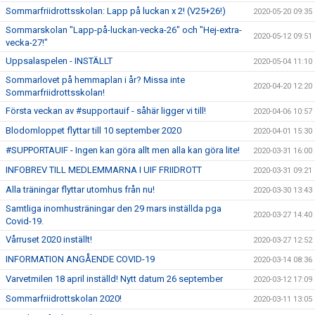
Sommarfriidrottsskolan: Lapp på luckan x 2! (V25+26!)
2020-05-20 09:35
Sommarskolan "Lapp-på-luckan-vecka-26" och "Hej-extra-
2020-05-12 09:51
vecka-27!"
Uppsalaspelen - INSTÄLLT
2020-05-04 11:10
Sommarlovet på hemmaplan i år? Missa inte
2020-04-20 12:20
Sommarfriidrottsskolan!
Första veckan av #supportauif - såhär ligger vi till!
2020-04-06 10:57
Blodomloppet flyttar till 10 september 2020
2020-04-01 15:30
#SUPPORTAUIF - Ingen kan göra allt men alla kan göra lite!
2020-03-31 16:00
INFOBREV TILL MEDLEMMARNA I UIF FRIIDROTT
2020-03-31 09:21
Alla träningar flyttar utomhus från nu!
2020-03-30 13:43
Samtliga inomhusträningar den 29 mars inställda pga
2020-03-27 14:40
Covid-19.
Vårruset 2020 inställt!
2020-03-27 12:52
INFORMATION ANGÅENDE COVID-19
2020-03-14 08:36
Varvetmilen 18 april inställd! Nytt datum 26 september
2020-03-12 17:09
Sommarfriidrottskolan 2020!
2020-03-11 13:05