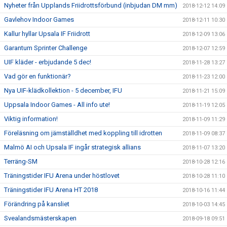
Nyheter från Upplands Friidrottsförbund (inbjudan DM mm)
2018-12-12 14:09
Gavlehov Indoor Games
2018-12-11 10:30
Kallur hyllar Upsala IF Friidrott
2018-12-09 13:06
Garantum Sprinter Challenge
2018-12-07 12:59
UIF kläder - erbjudande 5 dec!
2018-11-28 13:27
Vad gör en funktionär?
2018-11-23 12:00
Nya UIF-klädkollektion - 5 december, IFU
2018-11-21 15:09
Uppsala Indoor Games - All info ute!
2018-11-19 12:05
Viktig information!
2018-11-09 11:29
Föreläsning om jämställdhet med koppling till idrotten
2018-11-09 08:37
Malmö AI och Upsala IF ingår strategisk allians
2018-11-07 13:20
Terräng-SM
2018-10-28 12:16
Träningstider IFU Arena under höstlovet
2018-10-28 11:10
Träningstider IFU Arena HT 2018
2018-10-16 11:44
Förändring på kansliet
2018-10-03 14:45
Svealandsmästerskapen
2018-09-18 09:51