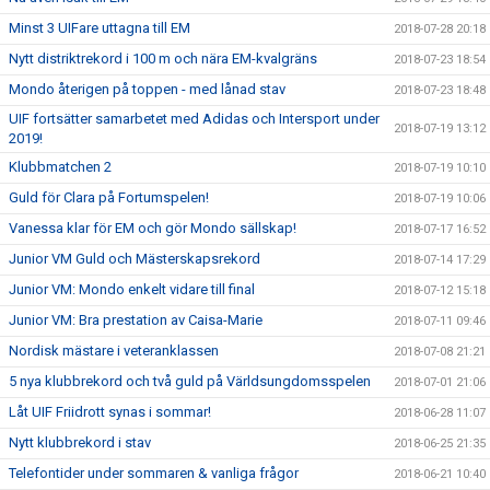
Minst 3 UIFare uttagna till EM
2018-07-28 20:18
Nytt distriktrekord i 100 m och nära EM-kvalgräns
2018-07-23 18:54
Mondo återigen på toppen - med lånad stav
2018-07-23 18:48
UIF fortsätter samarbetet med Adidas och Intersport under
2018-07-19 13:12
2019!
Klubbmatchen 2
2018-07-19 10:10
Guld för Clara på Fortumspelen!
2018-07-19 10:06
Vanessa klar för EM och gör Mondo sällskap!
2018-07-17 16:52
Junior VM Guld och Mästerskapsrekord
2018-07-14 17:29
Junior VM: Mondo enkelt vidare till final
2018-07-12 15:18
Junior VM: Bra prestation av Caisa-Marie
2018-07-11 09:46
Nordisk mästare i veteranklassen
2018-07-08 21:21
5 nya klubbrekord och två guld på Världsungdomsspelen
2018-07-01 21:06
Låt UIF Friidrott synas i sommar!
2018-06-28 11:07
Nytt klubbrekord i stav
2018-06-25 21:35
Telefontider under sommaren & vanliga frågor
2018-06-21 10:40