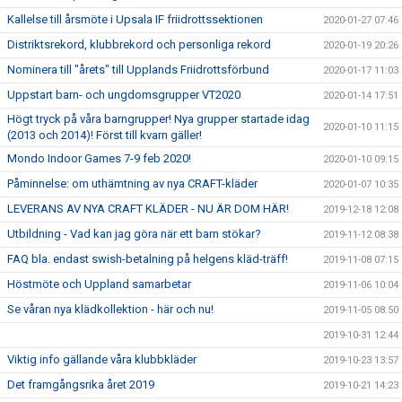
Kallelse till årsmöte i Upsala IF friidrottssektionen
2020-01-27 07:46
Distriktsrekord, klubbrekord och personliga rekord
2020-01-19 20:26
Nominera till "årets" till Upplands Friidrottsförbund
2020-01-17 11:03
Uppstart barn- och ungdomsgrupper VT2020
2020-01-14 17:51
Högt tryck på våra barngrupper! Nya grupper startade idag
2020-01-10 11:15
(2013 och 2014)! Först till kvarn gäller!
Mondo Indoor Games 7-9 feb 2020!
2020-01-10 09:15
Påminnelse: om uthämtning av nya CRAFT-kläder
2020-01-07 10:35
LEVERANS AV NYA CRAFT KLÄDER - NU ÄR DOM HÄR!
2019-12-18 12:08
Utbildning - Vad kan jag göra när ett barn stökar?
2019-11-12 08:38
FAQ bla. endast swish-betalning på helgens kläd-träff!
2019-11-08 07:15
Höstmöte och Uppland samarbetar
2019-11-06 10:04
Se våran nya klädkollektion - här och nu!
2019-11-05 08:50
2019-10-31 12:44
Viktig info gällande våra klubbkläder
2019-10-23 13:57
Det framgångsrika året 2019
2019-10-21 14:23