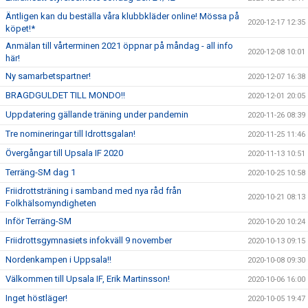
Äntligen kan du beställa våra klubbkläder online! Mössa på
2020-12-17 12:35
köpet!*
Anmälan till vårterminen 2021 öppnar på måndag - all info
2020-12-08 10:01
här!
Ny samarbetspartner!
2020-12-07 16:38
BRAGDGULDET TILL MONDO!!
2020-12-01 20:05
Uppdatering gällande träning under pandemin
2020-11-26 08:39
Tre nomineringar till Idrottsgalan!
2020-11-25 11:46
Övergångar till Upsala IF 2020
2020-11-13 10:51
Terräng-SM dag 1
2020-10-25 10:58
Friidrottsträning i samband med nya råd från
2020-10-21 08:13
Folkhälsomyndigheten
Inför Terräng-SM
2020-10-20 10:24
Friidrottsgymnasiets infokväll 9 november
2020-10-13 09:15
Nordenkampen i Uppsala!!
2020-10-08 09:30
Välkommen till Upsala IF, Erik Martinsson!
2020-10-06 16:00
Inget höstläger!
2020-10-05 19:47