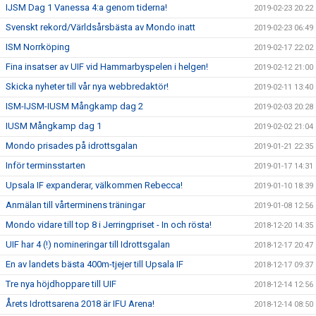
IJSM Dag 1 Vanessa 4:a genom tiderna!
2019-02-23 20:22
Svenskt rekord/Världsårsbästa av Mondo inatt
2019-02-23 06:49
ISM Norrköping
2019-02-17 22:02
Fina insatser av UIF vid Hammarbyspelen i helgen!
2019-02-12 21:00
Skicka nyheter till vår nya webbredaktör!
2019-02-11 13:40
ISM-IJSM-IUSM Mångkamp dag 2
2019-02-03 20:28
IUSM Mångkamp dag 1
2019-02-02 21:04
Mondo prisades på idrottsgalan
2019-01-21 22:35
Inför terminsstarten
2019-01-17 14:31
Upsala IF expanderar, välkommen Rebecca!
2019-01-10 18:39
Anmälan till vårterminens träningar
2019-01-08 12:56
Mondo vidare till top 8 i Jerringpriset - In och rösta!
2018-12-20 14:35
UIF har 4 (!) nomineringar till Idrottsgalan
2018-12-17 20:47
En av landets bästa 400m-tjejer till Upsala IF
2018-12-17 09:37
Tre nya höjdhoppare till UIF
2018-12-14 12:56
Årets Idrottsarena 2018 är IFU Arena!
2018-12-14 08:50