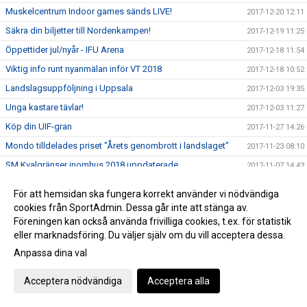
Muskelcentrum Indoor games sänds LIVE!
2017-12-20 12:11
Säkra din biljetter till Nordenkampen!
2017-12-19 11:25
Öppettider jul/nyår - IFU Arena
2017-12-18 11:54
Viktig info runt nyanmälan inför VT 2018
2017-12-18 10:52
Landslagsuppföljning i Uppsala
2017-12-03 19:35
Unga kastare tävlar!
2017-12-03 11:27
Köp din UIF-gran
2017-11-27 14:26
Mondo tilldelades priset "Årets genombrott i landslaget"
2017-11-23 08:10
SM Kvalgränser inomhus 2018 uppdaterade
2017-11-07 14:43
Höstlovslägrets avslutning
2017-11-07 09:47
För att hemsidan ska fungera korrekt använder vi nödvändiga
Följ UIFare på friidrott.se
2017-11-01 21:41
cookies från SportAdmin. Dessa går inte att stänga av.
Föreningen kan också använda frivilliga cookies, t.ex. för statistik
En av Sveriges bästa häcklöperskor till Upsala IF Friidrott
2017-11-01 11:05
eller marknadsföring. Du väljer själv om du vill acceptera dessa.
Folksams Vårdkostnadsförsäkring
2017-10-24 00:07
Anpassa dina val
Castorama: Bara spurten kvar nu!
2017-10-20 13:29
Coach Myggan i Sarajevo - Vad en morgonjogg kan ge…
Acceptera nödvändiga
Acceptera alla
2017-10-16 11:35
Pressmeddelande
2017-10-13 10:24