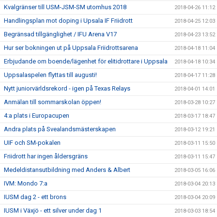
Kvalgränser till USM-JSM-SM utomhus 2018
2018-04-26 11:12
Handlingsplan mot doping i Upsala IF Friidrott
2018-04-25 12:03
Begränsad tillgänglighet / IFU Arena V17
2018-04-23 13:52
Hur ser bokningen ut på Uppsala Friidrottsarena
2018-04-18 11:04
Erbjudande om boende/lägenhet för elitidrottare i Uppsala
2018-04-18 10:34
Uppsalaspelen flyttas till augusti!
2018-04-17 11:28
Nytt juniorvärldsrekord - igen på Texas Relays
2018-04-01 14:01
Anmälan till sommarskolan öppen!
2018-03-28 10:27
4:a plats i Europacupen
2018-03-17 18:47
Andra plats på Svealandsmästerskapen
2018-03-12 19:21
UIF och SM-pokalen
2018-03-11 15:50
Friidrott har ingen åldersgräns
2018-03-11 15:47
Medeldistansutbildning med Anders & Albert
2018-03-05 16:06
IVM: Mondo 7:a
2018-03-04 20:13
IUSM dag 2 - ett brons
2018-03-04 20:09
IUSM i Växjö - ett silver under dag 1
2018-03-03 18:54