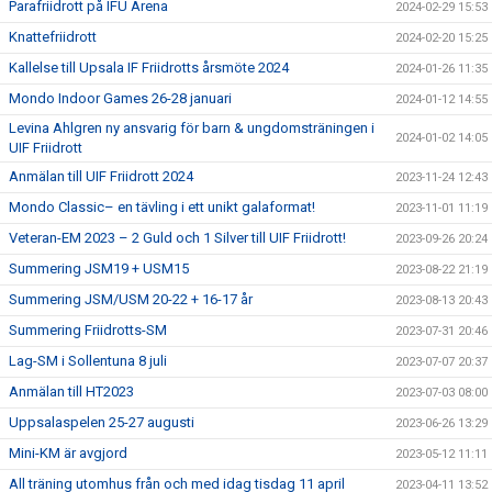
Parafriidrott på IFU Arena
2024-02-29 15:53
Knattefriidrott
2024-02-20 15:25
Kallelse till Upsala IF Friidrotts årsmöte 2024
2024-01-26 11:35
Mondo Indoor Games 26-28 januari
2024-01-12 14:55
Levina Ahlgren ny ansvarig för barn & ungdomsträningen i
2024-01-02 14:05
UIF Friidrott
Anmälan till UIF Friidrott 2024
2023-11-24 12:43
Mondo Classic– en tävling i ett unikt galaformat!
2023-11-01 11:19
Veteran-EM 2023 – 2 Guld och 1 Silver till UIF Friidrott!
2023-09-26 20:24
Summering JSM19 + USM15
2023-08-22 21:19
Summering JSM/USM 20-22 + 16-17 år
2023-08-13 20:43
Summering Friidrotts-SM
2023-07-31 20:46
Lag-SM i Sollentuna 8 juli
2023-07-07 20:37
Anmälan till HT2023
2023-07-03 08:00
Uppsalaspelen 25-27 augusti
2023-06-26 13:29
Mini-KM är avgjord
2023-05-12 11:11
All träning utomhus från och med idag tisdag 11 april
2023-04-11 13:52