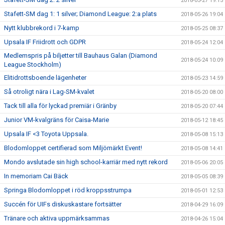
2018-05-27 19:15
Stafett-SM dag 1: 1 silver; Diamond League: 2:a plats
2018-05-26 19:04
Nytt klubbrekord i 7-kamp
2018-05-25 08:37
Upsala IF Friidrott och GDPR
2018-05-24 12:04
Medlemspris på biljetter till Bauhaus Galan (Diamond
2018-05-24 10:09
League Stockholm)
Elitidrottsboende lägenheter
2018-05-23 14:59
Så otroligt nära i Lag-SM-kvalet
2018-05-20 08:00
Tack till alla för lyckad premiär i Gränby
2018-05-20 07:44
Junior VM-kvalgräns för Caisa-Marie
2018-05-12 18:45
Upsala IF <3 Toyota Uppsala.
2018-05-08 15:13
Blodomloppet certifierad som Miljömärkt Event!
2018-05-08 14:41
Mondo avslutade sin high school-karriär med nytt rekord
2018-05-06 20:05
In memoriam Cai Bäck
2018-05-05 08:39
Springa Blodomloppet i röd kroppsstrumpa
2018-05-01 12:53
Succén för UIFs diskuskastare fortsätter
2018-04-29 16:09
Tränare och aktiva uppmärksammas
2018-04-26 15:04