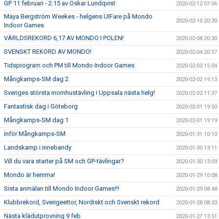
GP 11 februari - 2.15 av Oskar Lundqvist
2020-02-12 07:06
Maya Bergström Weekes - helgens UIFare på Mondo
2020-02-10 20:30
Indoor Games
VÄRLDSREKORD 6,17 AV MONDO I POLEN!
2020-02-08 20:30
SVENSKT REKORD AV MONDO!
2020-02-04 20:57
Tidsprogram och PM till Mondo Indoor Games
2020-02-03 15:04
Mångkamps-SM dag 2
2020-02-02 19:13
Sveriges största inomhustävling i Uppsala nästa helg!
2020-02-02 11:37
Fantastisk dag i Göteborg
2020-02-01 19:50
Mångkamps-SM dag 1
2020-02-01 19:19
Inför Mångkamps-SM
2020-01-31 10:10
Landskamp i innebandy
2020-01-30 13:11
Vill du vara starter på SM och GP-tävlingar?
2020-01-30 13:03
Mondo är hemma!
2020-01-29 10:08
Sista anmälan till Mondo Indoor Games!!!
2020-01-29 08:48
Klubbrekord, Sverigeettor, Nordiskt och Svenskt rekord
2020-01-28 08:33
Nästa klädutprovning 9 feb
2020-01-27 13:51