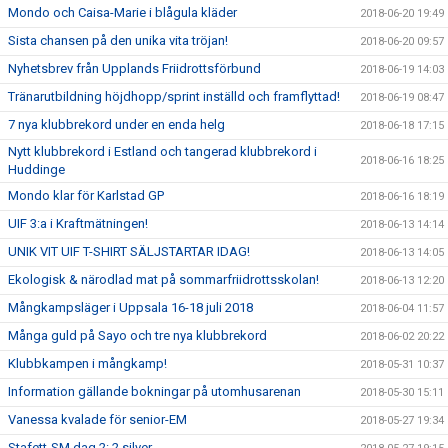
Mondo och Caisa-Marie i blågula kläder
2018-06-20 19:49
Sista chansen på den unika vita tröjan!
2018-06-20 09:57
Nyhetsbrev från Upplands Friidrottsförbund
2018-06-19 14:03
Tränarutbildning höjdhopp/sprint inställd och framflyttad!
2018-06-19 08:47
7 nya klubbrekord under en enda helg
2018-06-18 17:15
Nytt klubbrekord i Estland och tangerad klubbrekord i
2018-06-16 18:25
Huddinge
Mondo klar för Karlstad GP
2018-06-16 18:19
UIF 3:a i Kraftmätningen!
2018-06-13 14:14
UNIK VIT UIF T-SHIRT SÄLJSTARTAR IDAG!
2018-06-13 14:05
Ekologisk & närodlad mat på sommarfriidrottsskolan!
2018-06-13 12:20
Mångkampsläger i Uppsala 16-18 juli 2018
2018-06-04 11:57
Många guld på Sayo och tre nya klubbrekord
2018-06-02 20:22
Klubbkampen i mångkamp!
2018-05-31 10:37
Information gällande bokningar på utomhusarenan
2018-05-30 15:11
Vanessa kvalade för senior-EM
2018-05-27 19:34
Stafett-SM dag 2: 2 silver