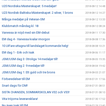
U20 Nordiska Mästerskapet: 5 medaljer!
2018-08-12 14:48
U23 Nordisk-Baltiska Mästerskapet: 2 silver, 1 brons
2018-08-12 14:27
Många medaljer på Veteran-SM
2018-08-12 13:33
Klubbmatch måndag kl. 18
2018-08-12 08:24
Vanessa är nöjd med sin EM-debut
2018-08-11 17:30
EM dag 4 - Vanessa kvalar imorgon
2018-08-08 17:36
10 UIFare uttagna till landslaget kommande helg!
2018-08-08 10:21
EM dag 1 - Erik och Isak
2018-08-06 11:17
JSM/USM dag 3: Otroliga 14 medaljer till!
2018-08-05 19:35
JSM/USM dag 2: 9 medaljer till!
2018-08-04 19:42
JSM/USM dag 1: Ett guld och tre brons
2018-08-03 21:07
Förberedelser till EM
2018-07-31 17:56
Snart dags för DM!
2018-07-31 08:51
SISTA CHANSEN, SOMMARSKOLAN V32 och V33!
2018-07-31 08:10
Vita tröjorna leveransklara!
2018-07-30 17:52
Nu även Isak till EM
2018-07-29 13:40