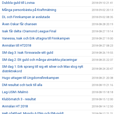
Dubbla guld till Lovisa
2018-09-10 21:41
Många personbästa på Kraftmätning
2018-09-02 20:13
DL och Finnkampen är avslutade
2018-09-02 08:35
Även Oskar får chansen
2018-08-28 20:19
Isak får delta i Diamond League Final
2018-08-27 19:14
Vanessa, Isak och Erik uttagna till Finnkampen
2018-08-27 19:00
Anmälan till HT2018
2018-08-27 08:23
SM dag 3: Isak försvarade sitt guld
2018-08-26 19:55
SM dag 2: Ett guld och många utmärkta placeringar
2018-08-25 22:37
SM dag 1: Erik sprang till sig ett silver och Max slog nytt
2018-08-24 20:47
distriktrekord
Hugo uttagen till Ungdomsfinnkampen
2018-08-21 20:38
DM resultat och tack till alla
2018-08-19 21:16
Lag-USM i Malmö
2018-08-19 18:18
Klubbmatch 3 - resultat
2018-08-15 12:00
Anmälan HT 2018
2018-08-14 12:50
Helt ofattbart: Mondo 6.05m och EM-guld!
2018-08-12 21:21