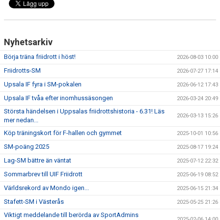
BÖRJA TRÄNA FRIIDROTT
FAQ
Nyhetsarkiv
MEDLEMSINFO
Börja träna friidrott i höst!
2026-08-03 10:00
ARRANGEMANG
Friidrotts-SM
2026-07-27 17:14
Upsala IF fyra i SM-pokalen
2026-06-12 17:43
FUNKTIONÄRSINFO
Upsala IF tvåa efter inomhussäsongen
2026-03-24 20:49
RESULTAT
Största händelsen i Uppsalas friidrottshistoria - 6.31! Läs
2026-03-13 15:26
mer nedan...
SOMMARFRIIDROTTSSKOLAN
Köp träningskort för F-hallen och gymmet
2025-10-01 10:56
SM-poäng 2025
2025-08-17 19:24
STATISTIK
Lag-SM bättre än väntat
2025-07-12 22:32
Sommarbrev till UIF Friidrott
2025-06-19 08:52
Världsrekord av Mondo igen...
2025-06-15 21:34
Stafett-SM i Västerås
2025-05-25 21:26
Viktigt meddelande till berörda av SportAdmins
2025-02-06 14:00