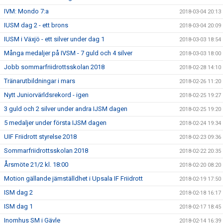
IVM: Mondo 7:a
2018-03-04 20:13
IUSM dag 2 - ett brons
2018-03-04 20:09
IUSM i Växjö - ett silver under dag 1
2018-03-03 18:54
Många medaljer på IVSM - 7 guld och 4 silver
2018-03-03 18:00
Jobb sommarfriidrottsskolan 2018
2018-02-28 14:10
Tränarutbildningar i mars
2018-02-26 11:20
Nytt Juniorvärldsrekord - igen
2018-02-25 19:27
3 guld och 2 silver under andra IJSM dagen
2018-02-25 19:20
5 medaljer under första IJSM dagen
2018-02-24 19:34
UIF Friidrott styrelse 2018
2018-02-23 09:36
Sommarfriidrottsskolan 2018
2018-02-22 20:35
Årsmöte 21/2 kl. 18:00
2018-02-20 08:20
Motion gällande jämställdhet i Upsala IF Friidrott
2018-02-19 17:50
ISM dag 2
2018-02-18 16:17
ISM dag 1
2018-02-17 18:45
Inomhus SM i Gävle
2018-02-14 16:39