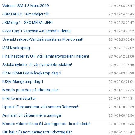
Veteran ISM 1-3 Mars 2019
2019-03-05 08:47
JSM DAG 2 - 4 medaljer till!
2019-02-24 16:45
JSM dag 1 - SEX MEDALJER!
2019-02-23 20:47
IJSM Dag 1 Vanessa 4:a genom tiderna!
2019-02-23 20:22
Svenskt rekord/Världsårsbästa av Mondo inatt
2019-02-23 06:49
ISM Norrköping
2019-02-17 22:02
Fina insatser av UIF vid Hammarbyspelen i helgen!
2019-02-12 21:00
Skicka nyheter till vår nya webbredaktör!
2019-02-11 13:40
ISM-IJSM-IUSM Mångkamp dag 2
2019-02-03 20:28
IUSM Mångkamp dag 1
2019-02-02 21:04
Mondo prisades på idrottsgalan
2019-01-21 22:35
Inför terminsstarten
2019-01-17 14:31
Upsala IF expanderar, välkommen Rebecca!
2019-01-10 18:39
Anmälan till vårterminens träningar
2019-01-08 12:56
Mondo vidare till top 8 i Jerringpriset - In och rösta!
2018-12-20 14:35
UIF har 4 (!) nomineringar till Idrottsgalan
2018-12-17 20:47