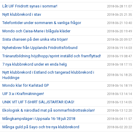
Låt UIF Friidrott synas i sommar!
2018-06-28 11:07
Nytt klubbrekord i stav
2018-06-25 21:35
Telefontider under sommaren & vanliga frågor
2018-06-21 10:40
Mondo och Caisa-Marie i blågula kläder
2018-06-20 19:49
Sista chansen på den unika vita tröjan!
2018-06-20 09:57
Nyhetsbrev från Upplands Friidrottsförbund
2018-06-19 14:03
Tränarutbildning höjdhopp/sprint inställd och framflyttad!
2018-06-19 08:47
7 nya klubbrekord under en enda helg
2018-06-18 17:15
Nytt klubbrekord i Estland och tangerad klubbrekord i
2018-06-16 18:25
Huddinge
Mondo klar för Karlstad GP
2018-06-16 18:19
UIF 3:a i Kraftmätningen!
2018-06-13 14:14
UNIK VIT UIF T-SHIRT SÄLJSTARTAR IDAG!
2018-06-13 14:05
Ekologisk & närodlad mat på sommarfriidrottsskolan!
2018-06-13 12:20
Mångkampsläger i Uppsala 16-18 juli 2018
2018-06-04 11:57
Många guld på Sayo och tre nya klubbrekord
2018-06-02 20:22