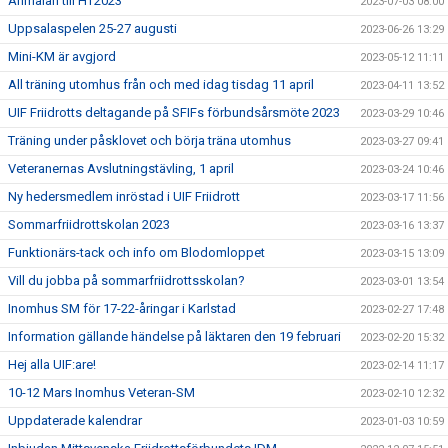
Anmälan till HT2023
2023-07-03 08:00
Uppsalaspelen 25-27 augusti
2023-06-26 13:29
Mini-KM är avgjord
2023-05-12 11:11
All träning utomhus från och med idag tisdag 11 april
2023-04-11 13:52
UIF Friidrotts deltagande på SFIFs förbundsårsmöte 2023
2023-03-29 10:46
Träning under påsklovet och börja träna utomhus
2023-03-27 09:41
Veteranernas Avslutningstävling, 1 april
2023-03-24 10:46
Ny hedersmedlem inröstad i UIF Friidrott
2023-03-17 11:56
Sommarfriidrottskolan 2023
2023-03-16 13:37
Funktionärs-tack och info om Blodomloppet
2023-03-15 13:09
Vill du jobba på sommarfriidrottsskolan?
2023-03-01 13:54
Inomhus SM för 17-22-åringar i Karlstad
2023-02-27 17:48
Information gällande händelse på läktaren den 19 februari
2023-02-20 15:32
Hej alla UIF:are!
2023-02-14 11:17
10-12 Mars Inomhus Veteran-SM
2023-02-10 12:32
Uppdaterade kalendrar
2023-01-03 10:59