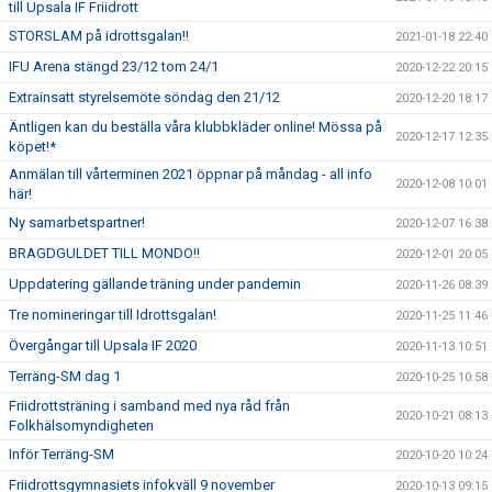
till Upsala IF Friidrott
STORSLAM på idrottsgalan!!
2021-01-18 22:40
IFU Arena stängd 23/12 tom 24/1
2020-12-22 20:15
Extrainsatt styrelsemöte söndag den 21/12
2020-12-20 18:17
Äntligen kan du beställa våra klubbkläder online! Mössa på
2020-12-17 12:35
köpet!*
Anmälan till vårterminen 2021 öppnar på måndag - all info
2020-12-08 10:01
här!
Ny samarbetspartner!
2020-12-07 16:38
BRAGDGULDET TILL MONDO!!
2020-12-01 20:05
Uppdatering gällande träning under pandemin
2020-11-26 08:39
Tre nomineringar till Idrottsgalan!
2020-11-25 11:46
Övergångar till Upsala IF 2020
2020-11-13 10:51
Terräng-SM dag 1
2020-10-25 10:58
Friidrottsträning i samband med nya råd från
2020-10-21 08:13
Folkhälsomyndigheten
Inför Terräng-SM
2020-10-20 10:24
Friidrottsgymnasiets infokväll 9 november
2020-10-13 09:15