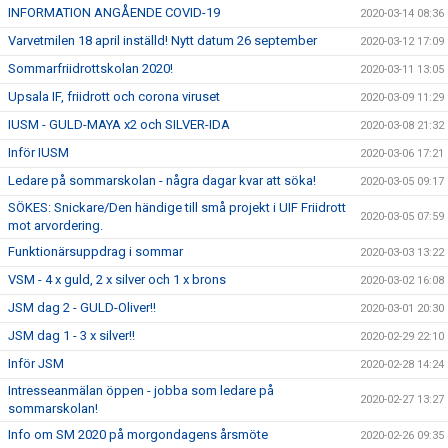
INFORMATION ANGÅENDE COVID-19
2020-03-14 08:36
Varvetmilen 18 april inställd! Nytt datum 26 september
2020-03-12 17:09
Sommarfriidrottskolan 2020!
2020-03-11 13:05
Upsala IF, friidrott och corona viruset
2020-03-09 11:29
IUSM - GULD-MAYA x2 och SILVER-IDA
2020-03-08 21:32
Inför IUSM
2020-03-06 17:21
Ledare på sommarskolan - några dagar kvar att söka!
2020-03-05 09:17
SÖKES: Snickare/Den händige till små projekt i UIF Friidrott
2020-03-05 07:59
mot arvordering.
Funktionärsuppdrag i sommar
2020-03-03 13:22
VSM - 4 x guld, 2 x silver och 1 x brons
2020-03-02 16:08
JSM dag 2 - GULD-Oliver!!
2020-03-01 20:30
JSM dag 1 - 3 x silver!!
2020-02-29 22:10
Inför JSM
2020-02-28 14:24
Intresseanmälan öppen - jobba som ledare på
2020-02-27 13:27
sommarskolan!
Info om SM 2020 på morgondagens årsmöte
2020-02-26 09:35