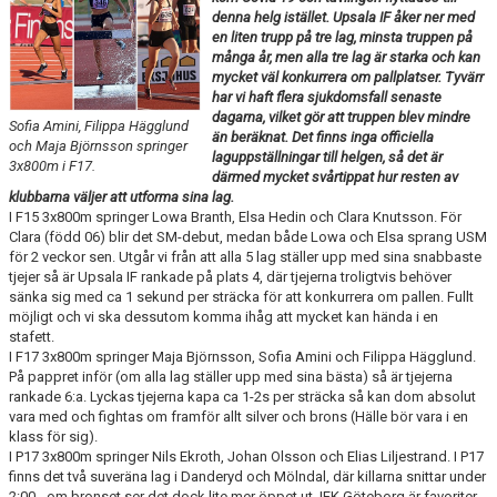
BÖRJA TRÄNA FRIIDROTT
denna helg istället. Upsala IF åker ner med
en liten trupp på tre lag, minsta truppen på
FAQ
många år, men alla tre lag är starka och kan
mycket väl konkurrera om pallplatser. Tyvärr
har vi haft flera sjukdomsfall senaste
MEDLEMSINFO
dagarna, vilket gör att truppen blev mindre
Sofia Amini, Filippa Hägglund
än beräknat. Det finns inga officiella
och Maja Björnsson springer
ARRANGEMANG
laguppställningar till helgen, så det är
3x800m i F17.
därmed mycket svårtippat hur resten av
klubbarna väljer att utforma sina lag.
FUNKTIONÄRSINFO
I F15 3x800m springer Lowa Branth, Elsa Hedin och Clara Knutsson. För
Clara (född 06) blir det SM-debut, medan både Lowa och Elsa sprang USM
RESULTAT
för 2 veckor sen. Utgår vi från att alla 5 lag ställer upp med sina snabbaste
tjejer så är Upsala IF rankade på plats 4, där tjejerna troligtvis behöver
SOMMARFRIIDROTTSSKOLAN
sänka sig med ca 1 sekund per sträcka för att konkurrera om pallen. Fullt
möjligt och vi ska dessutom komma ihåg att mycket kan hända i en
stafett.
STATISTIK
I F17 3x800m springer Maja Björnsson, Sofia Amini och Filippa Hägglund.
På pappret inför (om alla lag ställer upp med sina bästa) så är tjejerna
rankade 6:a. Lyckas tjejerna kapa ca 1-2s per sträcka så kan dom absolut
vara med och fightas om framför allt silver och brons (Hälle bör vara i en
klass för sig).
I P17 3x800m springer Nils Ekroth, Johan Olsson och Elias Liljestrand. I P17
finns det två suveräna lag i Danderyd och Mölndal, där killarna snittar under
2:00 - om bronset ser det dock lite mer öppet ut. IFK Göteborg är favoriter