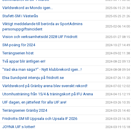
Världsrekord av Mondo igen...
2025-06-15 21:34
Stafett-SM i Västerås
2025-05-25 21:26
Viktigt meddelande till berörda av SportAdmins
2025-02-06 14:00
personuppgiftsincident
Vision och verksamhetsidé 2028 UIF Friidrott
2025-01-27 08:15
SM-poäng för 2024
2024-10-27 14:49
Terrängserien höst
2024-09-02 11:38
Två appar blir äntligen en!
2024-08-22 09:13
"Vad ska man säga?" - Nytt klubbrekord igen...!
2024-08-08 09:54
Elsa Sundqvist intervju på friidrott.se
2024-07-26 11:20
Världsrekord på Gränby arena blev svenskt rekord!
2024-07-02 12:02
Utomhusträning från 15/4 & träningskort på IFU Arena
2024-04-15 12:19
UIF dagen, en jättefest för alla UIF:are!
2024-03-26 10:35
Terrängserien Gränby 2024
2024-03-25 14:40
Friidrotts-SM till Uppsala och Upsala IF 2026
2024-03-23 16:35
JOYNA UIF:s lotteri!
2024-03-19 15:18