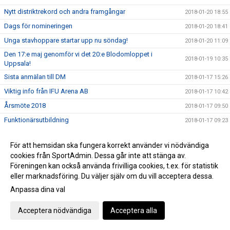
Nytt distriktrekord och andra framgångar
2018-01-20 18:55
Dags för nomineringen
2018-01-20 18:41
Unga stavhoppare startar upp nu söndag!
2018-01-20 11:09
Den 17:e maj genomför vi det 20:e Blodomloppet i
2018-01-19 10:35
Uppsala!
Sista anmälan till DM
2018-01-17 15:26
Viktig info från IFU Arena AB
2018-01-17 10:42
Årsmöte 2018
2018-01-17 09:50
Funktionärsutbildning
2018-01-17 09:23
Friidrottsprofil på Gränbyskolan från HT2018
2018-01-16 13:05
För att hemsidan ska fungera korrekt använder vi nödvändiga
Mondo fick pris på Idrottsgalan
2018-01-16 10:00
cookies från SportAdmin. Dessa går inte att stänga av.
Nytt juniorvärldsrekord i säsongsdebut - men dessvärre
Föreningen kan också använda frivilliga cookies, t.ex. för statistik
2018-01-13 17:26
ogiltig
eller marknadsföring. Du väljer själv om du vill acceptera dessa.
Biljetter till Nordenkampen som UIF:are
2018-01-12 10:49
Anpassa dina val
UIF tackar alla som gjorde helgen till en succé
2018-01-08 15:51
Acceptera nödvändiga
Acceptera alla
Tre nya distriktrekord i början på säsongen
2018-01-06 10:46
Webbsändingen fredag
2018-01-05 16:41