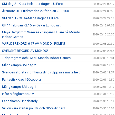
SM dag 2 - Klara Helander dagens UIFare!
2020-02-26 09:19
Årsmöte UIF Friidrott den 27 februari kl. 18:00
2020-02-24 08:55
SM dag 1 - Caisa-Marie dagens UIFare!
2020-02-22 22:18
GP 11 februari - 2.15 av Oskar Lundqvist
2020-02-12 07:06
Maya Bergström Weekes - helgens UIFare på Mondo
2020-02-10 20:30
Indoor Games
VÄRLDSREKORD 6,17 AV MONDO I POLEN!
2020-02-08 20:30
SVENSKT REKORD AV MONDO!
2020-02-04 20:57
Tidsprogram och PM till Mondo Indoor Games
2020-02-03 15:04
Mångkamps-SM dag 2
2020-02-02 19:13
Sveriges största inomhustävling i Uppsala nästa helg!
2020-02-02 11:37
Fantastisk dag i Göteborg
2020-02-01 19:50
Mångkamps-SM dag 1
2020-02-01 19:19
Inför Mångkamps-SM
2020-01-31 10:10
Landskamp i innebandy
2020-01-30 13:11
Vill du vara starter på SM och GP-tävlingar?
2020-01-30 13:03