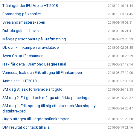
Träningstider IFU Arena HT 2018
2018-10-16 11:44
Förändring på kansliet
2018-10-03 14:45
Svealandsmästerskapen
2018-09-18 09:51
Dubbla guld till Lovisa
2018-09-10 21:41
Många personbästa på Kraftmätning
2018-09-02 20:13
DL och Finnkampen är avslutade
2018-09-02 08:35
Även Oskar får chansen
2018-08-28 20:19
Isak får delta i Diamond League Final
2018-08-27 19:14
Vanessa, Isak och Erik uttagna till Finnkampen
2018-08-27 19:00
Anmälan till HT2018
2018-08-27 08:23
SM dag 3: Isak försvarade sitt guld
2018-08-26 19:55
SM dag 2: Ett guld och många utmärkta placeringar
2018-08-25 22:37
SM dag 1: Erik sprang till sig ett silver och Max slog nytt
2018-08-24 20:47
distriktrekord
Hugo uttagen till Ungdomsfinnkampen
2018-08-21 20:38
DM resultat och tack till alla
2018-08-19 21:16