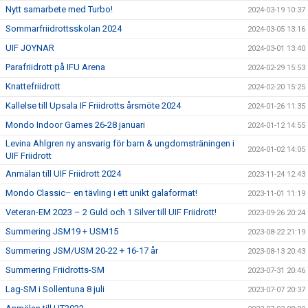
Nytt samarbete med Turbo!
2024-03-19 10:37
Sommarfriidrottsskolan 2024
2024-03-05 13:16
UIF JOYNAR
2024-03-01 13:40
Parafriidrott på IFU Arena
2024-02-29 15:53
Knattefriidrott
2024-02-20 15:25
Kallelse till Upsala IF Friidrotts årsmöte 2024
2024-01-26 11:35
Mondo Indoor Games 26-28 januari
2024-01-12 14:55
Levina Ahlgren ny ansvarig för barn & ungdomsträningen i
2024-01-02 14:05
UIF Friidrott
Anmälan till UIF Friidrott 2024
2023-11-24 12:43
Mondo Classic– en tävling i ett unikt galaformat!
2023-11-01 11:19
Veteran-EM 2023 – 2 Guld och 1 Silver till UIF Friidrott!
2023-09-26 20:24
Summering JSM19 + USM15
2023-08-22 21:19
Summering JSM/USM 20-22 + 16-17 år
2023-08-13 20:43
Summering Friidrotts-SM
2023-07-31 20:46
Lag-SM i Sollentuna 8 juli
2023-07-07 20:37