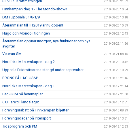
SILVER i Kraftmätningen
2019-08-25 21:52
Finnkampen dag 1 - The Mondo-show!!
2019-08-25 10:54
DM i Uppsala 31/8-1/9
2019-08-23 13:18
Återanmälan till HT2019 är nu öppen!
2019-08-23 10:59
Hugo och Mondo i tidningen
2019-08-22 12:43
Återanmälan öppnar imorgon, nya funktioner och nya
2019-08-22 11:26
avgifter
Veteran-SM
2019-08-21 08:15
Nordiska Mästerskapen - dag 2
2019-08-20 10:42
Uppsala Friidrottsarena stängd under september
2019-08-20 10:29
BRONS PÅ LAG-USM!!
2019-08-18 21:16
Nordiska Mästerskapen - dag 1
2019-08-17 21:14
Lag-USM på hemmaplan
2019-08-17 21:00
6 UIFare till landslaget
2019-08-13 12:51
Föreningsrabatt på Finnkampen biljetter
2019-08-13 08:29
Föreningsdagar på Intersport
2019-08-12 13:31
Tidsprogram och PM
2019-08-12 12:53