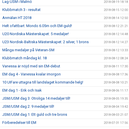
Lag-USM i Malmö
2018-08-19 18:18
Klubbmatch 3 - resultat
2018-08-15 12:00
Anmälan HT 2018
2018-08-14 12:50
Helt ofattbart: Mondo 6.05m och EM-guld!
2018-08-12 21:21
U20 Nordiska Mästerskapet: 5 medaljer!
2018-08-12 14:48
U23 Nordisk-Baltiska Mästerskapet: 2 silver, 1 brons
2018-08-12 14:27
Många medaljer på Veteran-SM
2018-08-12 13:33
Klubbmatch måndag kl. 18
2018-08-12 08:24
Vanessa är nöjd med sin EM-debut
2018-08-11 17:30
EM dag 4 - Vanessa kvalar imorgon
2018-08-08 17:36
10 UIFare uttagna till landslaget kommande helg!
2018-08-08 10:21
EM dag 1 - Erik och Isak
2018-08-06 11:17
JSM/USM dag 3: Otroliga 14 medaljer till!
2018-08-05 19:35
JSM/USM dag 2: 9 medaljer till!
2018-08-04 19:42
JSM/USM dag 1: Ett guld och tre brons
2018-08-03 21:07
Förberedelser till EM
2018-07-31 17:56