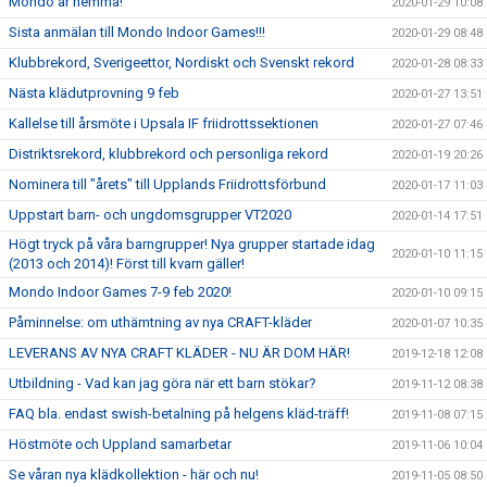
Mondo är hemma!
2020-01-29 10:08
Sista anmälan till Mondo Indoor Games!!!
2020-01-29 08:48
Klubbrekord, Sverigeettor, Nordiskt och Svenskt rekord
2020-01-28 08:33
Nästa klädutprovning 9 feb
2020-01-27 13:51
Kallelse till årsmöte i Upsala IF friidrottssektionen
2020-01-27 07:46
Distriktsrekord, klubbrekord och personliga rekord
2020-01-19 20:26
Nominera till "årets" till Upplands Friidrottsförbund
2020-01-17 11:03
Uppstart barn- och ungdomsgrupper VT2020
2020-01-14 17:51
Högt tryck på våra barngrupper! Nya grupper startade idag
2020-01-10 11:15
(2013 och 2014)! Först till kvarn gäller!
Mondo Indoor Games 7-9 feb 2020!
2020-01-10 09:15
Påminnelse: om uthämtning av nya CRAFT-kläder
2020-01-07 10:35
LEVERANS AV NYA CRAFT KLÄDER - NU ÄR DOM HÄR!
2019-12-18 12:08
Utbildning - Vad kan jag göra när ett barn stökar?
2019-11-12 08:38
FAQ bla. endast swish-betalning på helgens kläd-träff!
2019-11-08 07:15
Höstmöte och Uppland samarbetar
2019-11-06 10:04
Se våran nya klädkollektion - här och nu!
2019-11-05 08:50