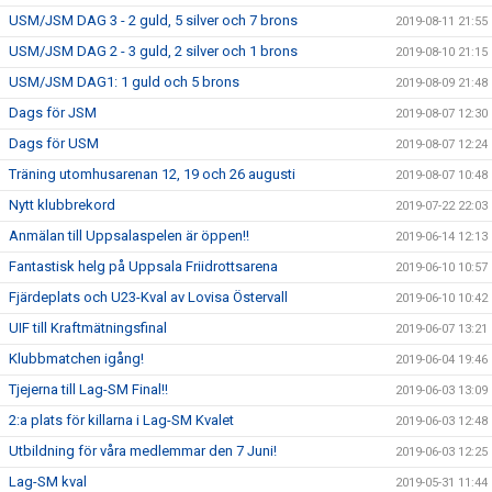
USM/JSM DAG 3 - 2 guld, 5 silver och 7 brons
2019-08-11 21:55
USM/JSM DAG 2 - 3 guld, 2 silver och 1 brons
2019-08-10 21:15
USM/JSM DAG1: 1 guld och 5 brons
2019-08-09 21:48
Dags för JSM
2019-08-07 12:30
Dags för USM
2019-08-07 12:24
Träning utomhusarenan 12, 19 och 26 augusti
2019-08-07 10:48
Nytt klubbrekord
2019-07-22 22:03
Anmälan till Uppsalaspelen är öppen!!
2019-06-14 12:13
Fantastisk helg på Uppsala Friidrottsarena
2019-06-10 10:57
Fjärdeplats och U23-Kval av Lovisa Östervall
2019-06-10 10:42
UIF till Kraftmätningsfinal
2019-06-07 13:21
Klubbmatchen igång!
2019-06-04 19:46
Tjejerna till Lag-SM Final!!
2019-06-03 13:09
2:a plats för killarna i Lag-SM Kvalet
2019-06-03 12:48
Utbildning för våra medlemmar den 7 Juni!
2019-06-03 12:25
Lag-SM kval
2019-05-31 11:44