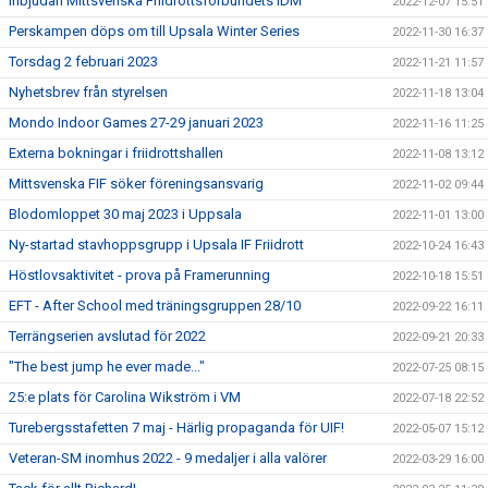
Inbjudan Mittsvenska Friidrottsförbundets IDM
2022-12-07 15:51
Perskampen döps om till Upsala Winter Series
2022-11-30 16:37
Torsdag 2 februari 2023
2022-11-21 11:57
Nyhetsbrev från styrelsen
2022-11-18 13:04
Mondo Indoor Games 27-29 januari 2023
2022-11-16 11:25
Externa bokningar i friidrottshallen
2022-11-08 13:12
Mittsvenska FIF söker föreningsansvarig
2022-11-02 09:44
Blodomloppet 30 maj 2023 i Uppsala
2022-11-01 13:00
Ny-startad stavhoppsgrupp i Upsala IF Friidrott
2022-10-24 16:43
Höstlovsaktivitet - prova på Framerunning
2022-10-18 15:51
EFT - After School med träningsgruppen 28/10
2022-09-22 16:11
Terrängserien avslutad för 2022
2022-09-21 20:33
"The best jump he ever made..."
2022-07-25 08:15
25:e plats för Carolina Wikström i VM
2022-07-18 22:52
Turebergsstafetten 7 maj - Härlig propaganda för UIF!
2022-05-07 15:12
Veteran-SM inomhus 2022 - 9 medaljer i alla valörer
2022-03-29 16:00