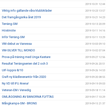
2019-10-31 12:44
Viktig info gällande våra klubbkläder
2019-10-23 13:57
Det framgångsrika året 2019
2019-10-21 14:23
Terräng-SM
2019-10-13 20:09
Höstmöte
2019-10-11 14:16
Inför Terräng-SM
2019-10-11 13:29
VM-debut av Vanessa
2019-10-03 09:10
VM-SILVER TILL MONDO
2019-10-02 07:04
Prova-på-träning med Unga Kastare
2019-09-27 12:56
Resultat Terrängserien del 2 och 3
2019-09-26 20:51
UIF-loppis 8/10
2019-09-26 14:53
Craft ny klädleverantör från 2020
2019-09-20 08:55
Ny VD till IFU Arena!
2019-09-19 09:03
Veteran-EM i Venedig
2019-09-18 11:14
OMLÄGGNING AV BANORNA FLYTTAS
2019-09-17 10:29
Mångkamps-SM - BRONS
2019-09-15 21:37