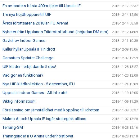
En av landets bästa 400m-tjejer till Upsala IF
2018-12-17 09:37
Tre nya höjdhoppare till UIF
2018-12-14 12:56
Årets Idrottsarena 2018 är IFU Arena!
2018-12-14 08:50
Nyheter från Upplands Friidrottsförbund (inbjudan DM mm)
2018-12-12 14:09
Gavlehov Indoor Games
2018-12-11 10:30
Kallur hyllar Upsala IF Friidrott
2018-12-09 13:06
Garantum Sprinter Challenge
2018-12-07 12:59
UIF kläder - erbjudande 5 dec!
2018-11-28 13:27
Vad gör en funktionär?
2018-11-23 12:00
Nya UIF-klädkollektion - 5 december, IFU
2018-11-21 15:09
Uppsala Indoor Games - All info ute!
2018-11-19 12:05
Viktig information!
2018-11-09 11:29
Föreläsning om jämställdhet med koppling till idrotten
2018-11-09 08:37
Malmö AI och Upsala IF ingår strategisk allians
2018-11-07 13:20
Terräng-SM
2018-10-28 12:16
Träningstider IFU Arena under höstlovet
2018-10-28 11:10