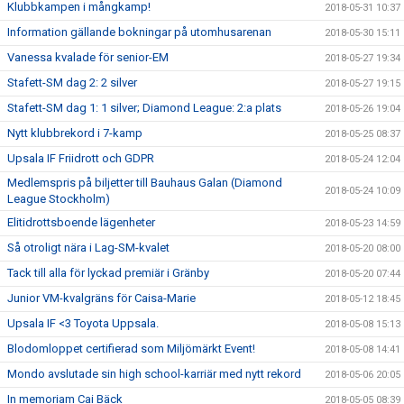
Klubbkampen i mångkamp!
2018-05-31 10:37
Information gällande bokningar på utomhusarenan
2018-05-30 15:11
Vanessa kvalade för senior-EM
2018-05-27 19:34
Stafett-SM dag 2: 2 silver
2018-05-27 19:15
Stafett-SM dag 1: 1 silver; Diamond League: 2:a plats
2018-05-26 19:04
Nytt klubbrekord i 7-kamp
2018-05-25 08:37
Upsala IF Friidrott och GDPR
2018-05-24 12:04
Medlemspris på biljetter till Bauhaus Galan (Diamond
2018-05-24 10:09
League Stockholm)
Elitidrottsboende lägenheter
2018-05-23 14:59
Så otroligt nära i Lag-SM-kvalet
2018-05-20 08:00
Tack till alla för lyckad premiär i Gränby
2018-05-20 07:44
Junior VM-kvalgräns för Caisa-Marie
2018-05-12 18:45
Upsala IF <3 Toyota Uppsala.
2018-05-08 15:13
Blodomloppet certifierad som Miljömärkt Event!
2018-05-08 14:41
Mondo avslutade sin high school-karriär med nytt rekord
2018-05-06 20:05
In memoriam Cai Bäck
2018-05-05 08:39