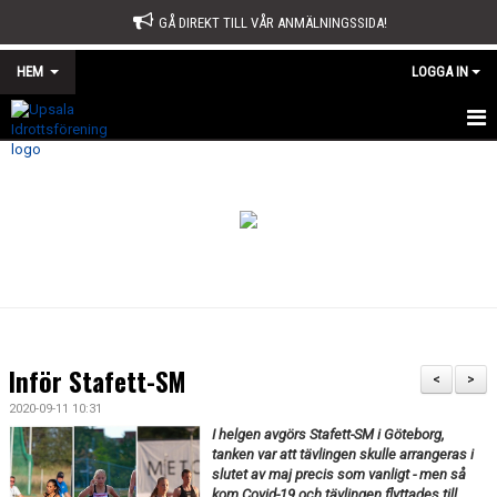
GÅ DIREKT TILL VÅR ANMÄLNINGSSIDA!
HEM
LOGGA IN
START
OM OSS
STYRELSE
SPORTKONTORET
STADGAR
Inför Stafett-SM
<
>
ÅRSMÖTE
2020-09-11 10:31
I helgen avgörs Stafett-SM i Göteborg,
ÅRSBERÄTTELSE OCH VERKSAMHETSPLAN
tanken var att tävlingen skulle arrangeras i
slutet av maj precis som vanligt - men så
kom Covid-19 och tävlingen flyttades till