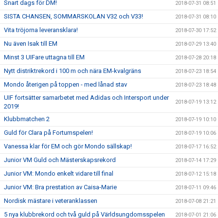
Snart dags för DM!
2018-07-31 08:51
SISTA CHANSEN, SOMMARSKOLAN V32 och V33!
2018-07-31 08:10
Vita tröjorna leveransklara!
2018-07-30 17:52
Nu även Isak till EM
2018-07-29 13:40
Minst 3 UIFare uttagna till EM
2018-07-28 20:18
Nytt distriktrekord i 100 m och nära EM-kvalgräns
2018-07-23 18:54
Mondo återigen på toppen - med lånad stav
2018-07-23 18:48
UIF fortsätter samarbetet med Adidas och Intersport under
2018-07-19 13:12
2019!
Klubbmatchen 2
2018-07-19 10:10
Guld för Clara på Fortumspelen!
2018-07-19 10:06
Vanessa klar för EM och gör Mondo sällskap!
2018-07-17 16:52
Junior VM Guld och Mästerskapsrekord
2018-07-14 17:29
Junior VM: Mondo enkelt vidare till final
2018-07-12 15:18
Junior VM: Bra prestation av Caisa-Marie
2018-07-11 09:46
Nordisk mästare i veteranklassen
2018-07-08 21:21
5 nya klubbrekord och två guld på Världsungdomsspelen
2018-07-01 21:06