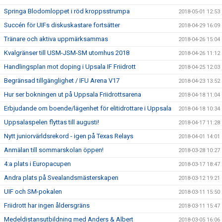
Springa Blodomloppet i röd kroppsstrumpa
2018-05-01 12:53
Succén för UIFs diskuskastare fortsätter
2018-04-29 16:09
Tränare och aktiva uppmärksammas
2018-04-26 15:04
Kvalgränser till USM-JSM-SM utomhus 2018
2018-04-26 11:12
Handlingsplan mot doping i Upsala IF Friidrott
2018-04-25 12:03
Begränsad tillgänglighet / IFU Arena V17
2018-04-23 13:52
Hur ser bokningen ut på Uppsala Friidrottsarena
2018-04-18 11:04
Erbjudande om boende/lägenhet för elitidrottare i Uppsala
2018-04-18 10:34
Uppsalaspelen flyttas till augusti!
2018-04-17 11:28
Nytt juniorvärldsrekord - igen på Texas Relays
2018-04-01 14:01
Anmälan till sommarskolan öppen!
2018-03-28 10:27
4:a plats i Europacupen
2018-03-17 18:47
Andra plats på Svealandsmästerskapen
2018-03-12 19:21
UIF och SM-pokalen
2018-03-11 15:50
Friidrott har ingen åldersgräns
2018-03-11 15:47
Medeldistansutbildning med Anders & Albert
2018-03-05 16:06