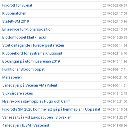
Friidrott för vuxna!
2019-05-29 09:59
Klubbmatchen
2019-05-27 17:08
Stafett-SM 2019
2019-05-27 13:16
En as-nice funktionärsposition!
2019-05-23 13:59
Blodomloppet klart - Tack!
2019-05-13 20:35
Stort deltagande i Turebergsstafetten
2019-05-05 14:34
Klubbrekord för systrarna Knutsson!
2019-04-21 16:40
Bokningar på utomhusarenan 2019
2019-04-15 11:16
Funktionär Blodomloppet
2019-04-09 17:41
Marsspelen
2019-04-02 21:40
5 medaljer på Veteran VM i Polen!
2019-04-02 14:31
Sjukvårdare sökes
2019-03-19 12:45
Nya rekord i stavhopp av Hugo och Carin!
2019-03-12 21:00
Friidrotts SM 2020 kommer att gå på hemmaplan i Uppsala!
2019-03-12 15:04
Vanessa tvåa vid Europacupen i Slovakien
2019-03-11 22:37
4 medaljer i IUSM i Västerås!
2019-03-11 08:26