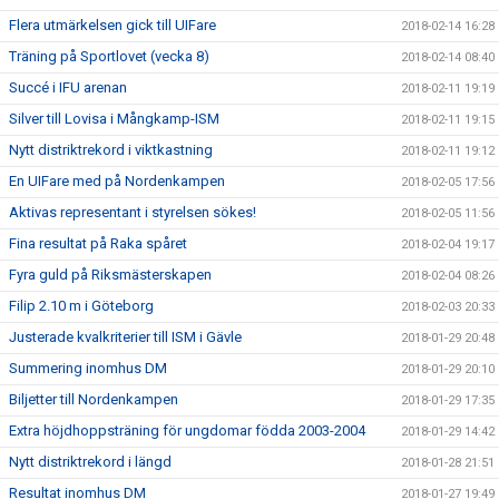
Flera utmärkelsen gick till UIFare
2018-02-14 16:28
Träning på Sportlovet (vecka 8)
2018-02-14 08:40
Succé i IFU arenan
2018-02-11 19:19
Silver till Lovisa i Mångkamp-ISM
2018-02-11 19:15
Nytt distriktrekord i viktkastning
2018-02-11 19:12
En UIFare med på Nordenkampen
2018-02-05 17:56
Aktivas representant i styrelsen sökes!
2018-02-05 11:56
Fina resultat på Raka spåret
2018-02-04 19:17
Fyra guld på Riksmästerskapen
2018-02-04 08:26
Filip 2.10 m i Göteborg
2018-02-03 20:33
Justerade kvalkriterier till ISM i Gävle
2018-01-29 20:48
Summering inomhus DM
2018-01-29 20:10
Biljetter till Nordenkampen
2018-01-29 17:35
Extra höjdhoppsträning för ungdomar födda 2003-2004
2018-01-29 14:42
Nytt distriktrekord i längd
2018-01-28 21:51
Resultat inomhus DM
2018-01-27 19:49