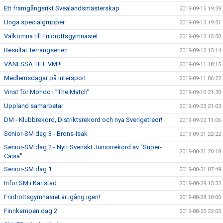
Ett framgångsrikt Svealandsmästerskap
2019-09-15 19:39
Unga specialgrupper
2019-09-13 19:51
Välkomna till Friidrottsgymnasiet
2019-09-12 15:50
Resultat Terrängserien
2019-09-12 15:14
VANESSA TILL VM!!!
2019-09-11 18:15
Medlemsdagar på Intersport
2019-09-11 06:22
Vinst för Mondo i ”The Match”
2019-09-10 21:30
Uppland samarbetar
2019-09-03 21:03
DM - Klubbrekord, Distriktsrekord och nya Sverigetreor!
2019-09-02 11:06
Senior-SM dag 3 - Brons-Isak
2019-09-01 22:22
Senior-SM dag 2 - Nytt Svenskt Juniorrekord av "Super-
2019-08-31 20:18
Caisa"
Senior-SM dag 1
2019-08-31 07:49
Inför SM i Karlstad
2019-08-29 15:32
Friidrottsgymnasiet är igång igen!
2019-08-28 10:00
Finnkampen dag 2
2019-08-25 22:05