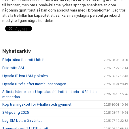
till bronset, men om Upsala-killarna lyckas springa snabbare än dom
någonsin gjort förut så kan dom absolut vara med i brons-fighten. Jag tror
att alla tre killar har kapacitet att sänka sina nyslagna personliga rekord
med ytterligare några tiondelar.
Nyhetsarkiv
Börja träna friidrott i höst!
2026-08-03 10:00
Friidrotts-SM
2026-07-27 17:14
Upsala IF fyra i SM-pokalen
2026-06-12 17:43
Upsala IF tvåa efter inomhussäsongen
2026-03-24 20:49
Största händelsen i Uppsalas friidrottshistoria - 6.31! Läs
2026-03-13 15:26
mer nedan...
Köp träningskort för F-hallen och gymmet
2025-10-01 10:56
SM-poäng 2025
2025-08-17 19:24
Lag-SM bättre än väntat
2025-07-12 22:32
Sommarbrev till UIF Friidrott
2025-06-19 08:52