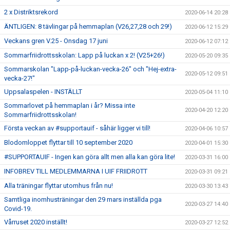
2 x Distriktsrekord
2020-06-14 20:28
ÄNTLIGEN: 8 tävlingar på hemmaplan (V26,27,28 och 29!)
2020-06-12 15:29
Veckans gren V.25 - Onsdag 17 juni
2020-06-12 07:12
Sommarfriidrottsskolan: Lapp på luckan x 2! (V25+26!)
2020-05-20 09:35
Sommarskolan "Lapp-på-luckan-vecka-26" och "Hej-extra-
2020-05-12 09:51
vecka-27!"
Uppsalaspelen - INSTÄLLT
2020-05-04 11:10
Sommarlovet på hemmaplan i år? Missa inte
2020-04-20 12:20
Sommarfriidrottsskolan!
Första veckan av #supportauif - såhär ligger vi till!
2020-04-06 10:57
Blodomloppet flyttar till 10 september 2020
2020-04-01 15:30
#SUPPORTAUIF - Ingen kan göra allt men alla kan göra lite!
2020-03-31 16:00
INFOBREV TILL MEDLEMMARNA I UIF FRIIDROTT
2020-03-31 09:21
Alla träningar flyttar utomhus från nu!
2020-03-30 13:43
Samtliga inomhusträningar den 29 mars inställda pga
2020-03-27 14:40
Covid-19.
Vårruset 2020 inställt!
2020-03-27 12:52