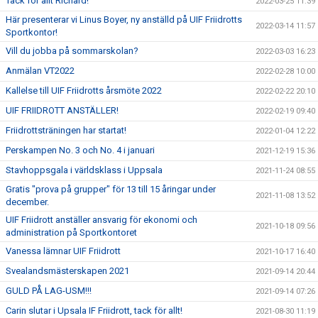
Tack för allt Richard!
2022-03-25 11:39
Här presenterar vi Linus Boyer, ny anställd på UIF Friidrotts
2022-03-14 11:57
Sportkontor!
Vill du jobba på sommarskolan?
2022-03-03 16:23
Anmälan VT2022
2022-02-28 10:00
Kallelse till UIF Friidrotts årsmöte 2022
2022-02-22 20:10
UIF FRIIDROTT ANSTÄLLER!
2022-02-19 09:40
Friidrottsträningen har startat!
2022-01-04 12:22
Perskampen No. 3 och No. 4 i januari
2021-12-19 15:36
Stavhoppsgala i världsklass i Uppsala
2021-11-24 08:55
Gratis "prova på grupper" för 13 till 15 åringar under
2021-11-08 13:52
december.
UIF Friidrott anställer ansvarig för ekonomi och
2021-10-18 09:56
administration på Sportkontoret
Vanessa lämnar UIF Friidrott
2021-10-17 16:40
Svealandsmästerskapen 2021
2021-09-14 20:44
GULD PÅ LAG-USM!!!
2021-09-14 07:26
Carin slutar i Upsala IF Friidrott, tack för allt!
2021-08-30 11:19