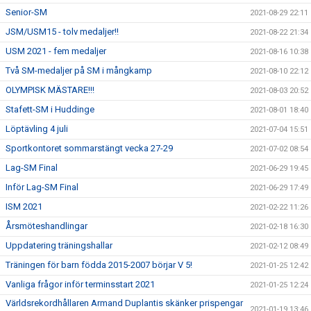
Senior-SM
2021-08-29 22:11
JSM/USM15 - tolv medaljer!!
2021-08-22 21:34
USM 2021 - fem medaljer
2021-08-16 10:38
Två SM-medaljer på SM i mångkamp
2021-08-10 22:12
OLYMPISK MÄSTARE!!!
2021-08-03 20:52
Stafett-SM i Huddinge
2021-08-01 18:40
Löptävling 4 juli
2021-07-04 15:51
Sportkontoret sommarstängt vecka 27-29
2021-07-02 08:54
Lag-SM Final
2021-06-29 19:45
Inför Lag-SM Final
2021-06-29 17:49
ISM 2021
2021-02-22 11:26
Årsmöteshandlingar
2021-02-18 16:30
Uppdatering träningshallar
2021-02-12 08:49
Träningen för barn födda 2015-2007 börjar V 5!
2021-01-25 12:42
Vanliga frågor inför terminsstart 2021
2021-01-25 12:24
Världsrekordhållaren Armand Duplantis skänker prispengar
2021-01-19 13:46