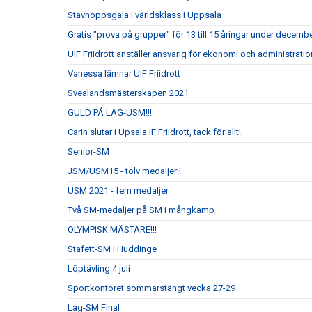
Stavhoppsgala i världsklass i Uppsala
Gratis "prova på grupper" för 13 till 15 åringar under decembe
UIF Friidrott anställer ansvarig för ekonomi och administrati
Vanessa lämnar UIF Friidrott
Svealandsmästerskapen 2021
GULD PÅ LAG-USM!!!
Carin slutar i Upsala IF Friidrott, tack för allt!
Senior-SM
JSM/USM15 - tolv medaljer!!
USM 2021 - fem medaljer
Två SM-medaljer på SM i mångkamp
OLYMPISK MÄSTARE!!!
Stafett-SM i Huddinge
Löptävling 4 juli
Sportkontoret sommarstängt vecka 27-29
Lag-SM Final