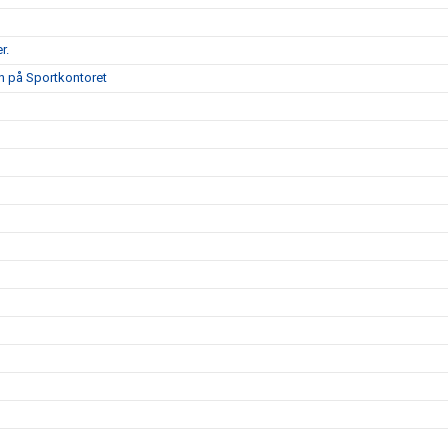
r.
on på Sportkontoret