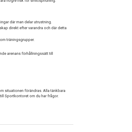
ra högre risk för smittspridning.
ingar där man delar utrustning.
ap direkt efter varandra och där detta
 som träningsgrupper.
de arenans förhållningssätt till
m situationen förändras. Alla tänkbara
till Sportkontoret om du har frågor.