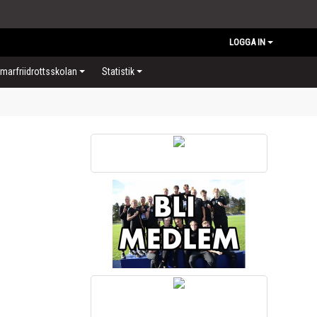
LOGGA IN
arfriidrottsskolan
Statistik