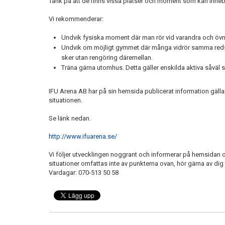
Tänk på att de finns vissa platser och moment som kan innebä
Vi rekommenderar:
Undvik fysiska moment där man rör vid varandra och övn
Undvik om möjligt gymmet där många vidrör samma redsk
sker utan rengöring däremellan.
Träna gärna utomhus. Detta gäller enskilda aktiva såväl
IFU Arena AB har på sin hemsida publicerat information gällan
situationen.
Se länk nedan.
http://www.ifuarena.se/
Vi följer utvecklingen noggrant och informerar på hemsidan o
situationer omfattas inte av punkterna ovan, hör gärna av dig 
Vardagar: 070-513 50 58