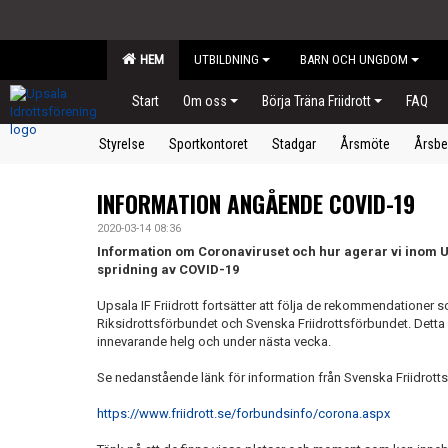
HEM
UTBILDNING
BARN OCH UNGDOM
Start
Om oss
Börja Träna Friidrott
FAQ
Styrelse
Sportkontoret
Stadgar
Årsmöte
Årsbe
INFORMATION ANGÅENDE COVID-19
2020-03-14 08:36
Information om Coronaviruset och hur agerar vi inom UIF
spridning av COVID-19
Upsala IF Friidrott fortsätter att följa de rekommendatione
Riksidrottsförbundet och Svenska Friidrottsförbundet. Detta i
innevarande helg och under nästa vecka.
Se nedanstående länk för information från Svenska Friidrott
https://www.friidrott.se/forbundsinfo/corona.aspx