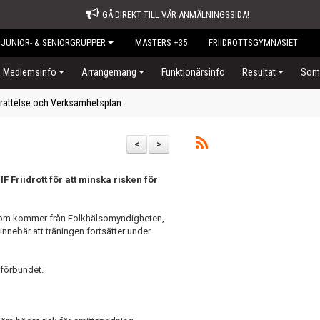
GÅ DIREKT TILL VÅR ANMÄLNINGSSIDA!
JUNIOR- & SENIORGRUPPER
MASTERS +35
FRIIDROTTSGYMNASIET
Medlemsinfo
Arrangemang
Funktionärsinfo
Resultat
Somm
rättelse och Verksamhetsplan
<
>
 Friidrott för att minska risken för
r som kommer från Folkhälsomyndigheten,
nnebär att träningen fortsätter under
sförbundet.