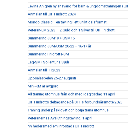
Levina Ahlgren ny ansvarig för barn & ungdomsträningen i UIF
Anmälan till UIF Friidrott 2024
Mondo Classic– en tävling i ett unikt galaformat!
Veteran-EM 2023 – 2 Guld och 1 Silver till UIF Friidrott!
Summering JSM19 + USM15
Summering JSM/USM 20-22 + 16-17 år
Summering Friidrotts-SM
Lag-SM i Sollentuna 8 juli
Anmälan till HT2023
Uppsalaspelen 25-27 augusti
Mini-KM är avgjord
All träning utomhus från och med idag tisdag 11 april
UIF Friidrotts deltagande på SFIFs förbundsårsmöte 2023
Träning under påsklovet och börja träna utomhus
Veteranernas Avslutningstävling, 1 april
Ny hedersmedlem inröstad i UIF Friidrott