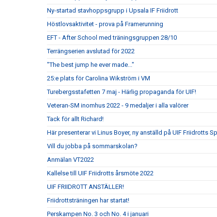
Ny-startad stavhoppsgrupp i Upsala IF Friidrott
Höstlovsaktivitet - prova på Framerunning
EFT - After School med träningsgruppen 28/10
Terrängserien avslutad för 2022
"The best jump he ever made..."
25:e plats för Carolina Wikström i VM
Turebergsstafetten 7 maj - Härlig propaganda för UIF!
Veteran-SM inomhus 2022 - 9 medaljer i alla valörer
Tack för allt Richard!
Här presenterar vi Linus Boyer, ny anställd på UIF Friidrotts S
Vill du jobba på sommarskolan?
Anmälan VT2022
Kallelse till UIF Friidrotts årsmöte 2022
UIF FRIIDROTT ANSTÄLLER!
Friidrottsträningen har startat!
Perskampen No. 3 och No. 4 i januari