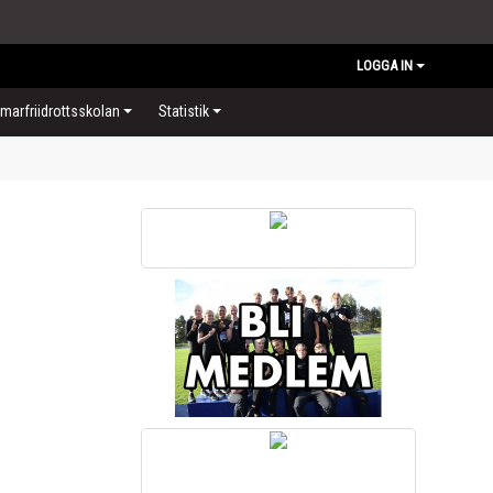
LOGGA IN
arfriidrottsskolan
Statistik