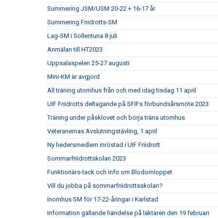
Summering JSM/USM 20-22 + 16-17 år
Summering Friidrotts-SM
Lag-SM i Sollentuna 8 juli
Anmälan till HT2023
Uppsalaspelen 25-27 augusti
Mini-KM är avgjord
All träning utomhus från och med idag tisdag 11 april
UIF Friidrotts deltagande på SFIFs förbundsårsmöte 2023
Träning under påsklovet och börja träna utomhus
Veteranernas Avslutningstävling, 1 april
Ny hedersmedlem inröstad i UIF Friidrott
Sommarfriidrottskolan 2023
Funktionärs-tack och info om Blodomloppet
Vill du jobba på sommarfriidrottsskolan?
Inomhus SM för 17-22-åringar i Karlstad
Information gällande händelse på läktaren den 19 februari