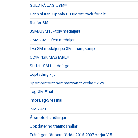
GULD PÅ LAG-USM!!!
Carin slutar i Upsala IF Friidrott, tack för allt!
Senior-SM
JSM/USM15 - tolv medaljer!!
USM 2021 - fem medaljer
Två SM-medaljer på SM i mångkamp
OLYMPISK MÄSTARE!!!
Stafett-SM i Huddinge
Löptävling 4 juli
Sportkontoret sommarstängt vecka 27-29
Lag-SM Final
Inför Lag-SM Final
ISM 2021
Årsmöteshandlingar
Uppdatering träningshallar
Träningen för barn födda 2015-2007 börjar V 5!