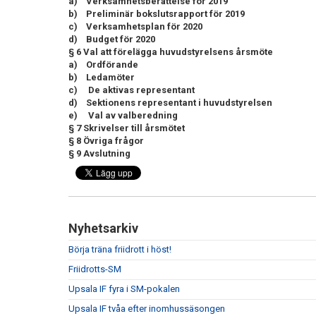
a)
Verksamhetsberättelse för 2019
b)
Preliminär bokslutsrapport för 2019
c)
Verksamhetsplan för 2020
d)
Budget för 2020
§ 6
Val att förelägga huvudstyrelsens årsmöte
a)
Ordförande
b)
Ledamöter
c)
De aktivas representant
d)
Sektionens representant i huvudstyrelsen
e)
Val av valberedning
§ 7 Skrivelser till årsmötet
§ 8 Övriga frågor
§ 9 Avslutning
Nyhetsarkiv
Börja träna friidrott i höst!
Friidrotts-SM
Upsala IF fyra i SM-pokalen
Upsala IF tvåa efter inomhussäsongen