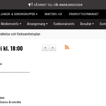
GÅ DIREKT TILL VÅR ANMÄLNINGSSIDA!
JUNIOR- & SENIORGRUPPER
MASTERS +35
FRIIDROTTSGYMNASIET
Medlemsinfo
Arrangemang
Funktionärsinfo
Resultat
Somm
rättelse och Verksamhetsplan
i kl. 18:00
<
>
la
---------------------
tet
elsens årsmöte