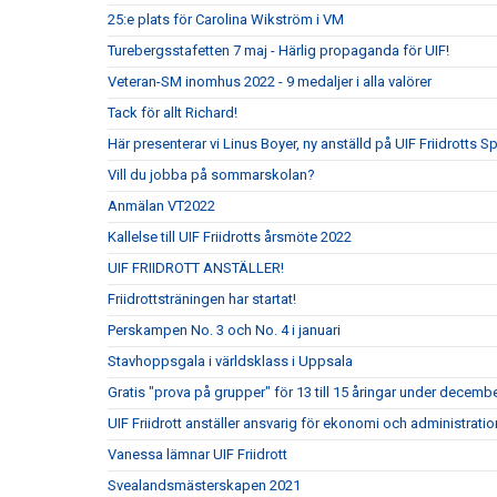
25:e plats för Carolina Wikström i VM
Turebergsstafetten 7 maj - Härlig propaganda för UIF!
Veteran-SM inomhus 2022 - 9 medaljer i alla valörer
Tack för allt Richard!
Här presenterar vi Linus Boyer, ny anställd på UIF Friidrotts S
Vill du jobba på sommarskolan?
Anmälan VT2022
Kallelse till UIF Friidrotts årsmöte 2022
UIF FRIIDROTT ANSTÄLLER!
Friidrottsträningen har startat!
Perskampen No. 3 och No. 4 i januari
Stavhoppsgala i världsklass i Uppsala
Gratis "prova på grupper" för 13 till 15 åringar under decembe
UIF Friidrott anställer ansvarig för ekonomi och administrati
Vanessa lämnar UIF Friidrott
Svealandsmästerskapen 2021