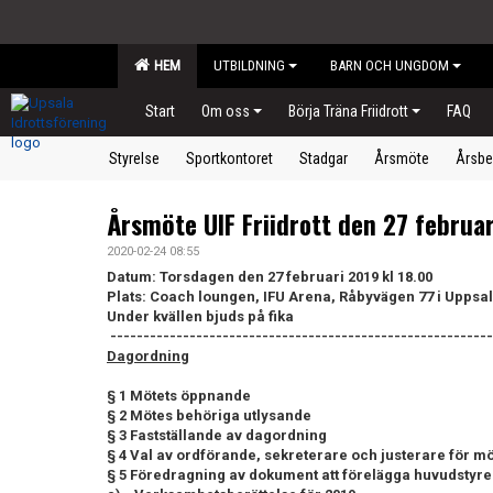
HEM
UTBILDNING
BARN OCH UNGDOM
Start
Om oss
Börja Träna Friidrott
FAQ
Styrelse
Sportkontoret
Stadgar
Årsmöte
Årsbe
Årsmöte UIF Friidrott den 27 februar
2020-02-24 08:55
Datum: Torsdagen den 27 februari 2019 kl 18.00
Plats: Coach loungen, IFU Arena, Råbyvägen 77 i Uppsa
Under kvällen bjuds på fika
----------------------------------------------------------
Dagordning
§ 1 Mötets öppnande
§ 2 Mötes behöriga utlysande
§ 3 Fastställande av dagordning
§ 4 Val av ordförande, sekreterare och justerare för mö
§ 5 Föredragning av dokument att förelägga huvudstyr