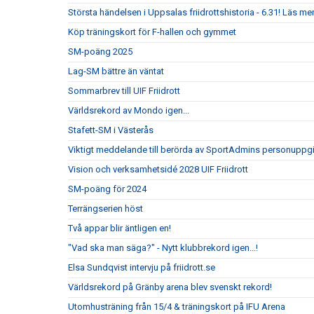
Största händelsen i Uppsalas friidrottshistoria - 6.31! Läs mer
Köp träningskort för F-hallen och gymmet
SM-poäng 2025
Lag-SM bättre än väntat
Sommarbrev till UIF Friidrott
Världsrekord av Mondo igen...
Stafett-SM i Västerås
Viktigt meddelande till berörda av SportAdmins personuppgi
Vision och verksamhetsidé 2028 UIF Friidrott
SM-poäng för 2024
Terrängserien höst
Två appar blir äntligen en!
"Vad ska man säga?" - Nytt klubbrekord igen...!
Elsa Sundqvist intervju på friidrott.se
Världsrekord på Gränby arena blev svenskt rekord!
Utomhusträning från 15/4 & träningskort på IFU Arena