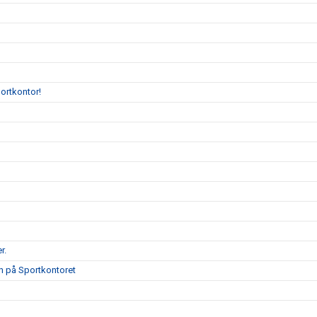
portkontor!
r.
on på Sportkontoret