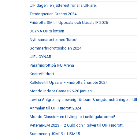
UIF dagen, en jättefest för alla UIF:are!
Terrängserien Gränby 2024
Friidrotts-SM till Uppsala och Upsala IF 2026
JOYNA UIF:s lotteri!
Nytt samarbete med Turbo!
Sommarfriidrottsskolan 2024
UIF JOYNAR
Parafriidrott på IFU Arena
Knattefriidrott
Kallelse till Upsala IF Friidrotts årsmöte 2024
Mondo Indoor Games 26-28 januari
Levina Ahlgren ny ansvarig för barn & ungdomsträningen i UIF
Anmälan till UIF Friidrott 2024
Mondo Classic– en tävling i ett unikt galaformat!
Veteran-EM 2023 – 2 Guld och 1 Silver till UIF Friidrott!
Summering JSM19 + USM15