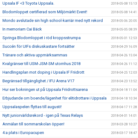
Upsala IF <3 Toyota Uppsala.
2018-05-08 15:13
Blodomloppet certifierad som Miljömärkt Event!
2018-05-08 14:41
Mondo avslutade sin high school-karriär med nytt rekord
2018-05-06 20:05
In memoriam Cai Bäck
2018-05-05 08:39
Springa Blodomloppet i röd kroppsstrumpa
2018-05-01 12:53
Succén för UIFs diskuskastare fortsätter
2018-04-29 16:09
Tränare och aktiva uppmärksammas
2018-04-26 15:04
Kvalgränser till USM-JSM-SM utomhus 2018
2018-04-26 11:12
Handlingsplan mot doping i Upsala IF Friidrott
2018-04-25 12:03
Begränsad tillgänglighet / IFU Arena V17
2018-04-23 13:52
Hur ser bokningen ut på Uppsala Friidrottsarena
2018-04-18 11:04
Erbjudande om boende/lägenhet för elitidrottare i Uppsala
2018-04-18 10:34
Uppsalaspelen flyttas till augusti!
2018-04-17 11:28
Nytt juniorvärldsrekord - igen på Texas Relays
2018-04-01 14:01
Anmälan till sommarskolan öppen!
2018-03-28 10:27
4:a plats i Europacupen
2018-03-17 18:47