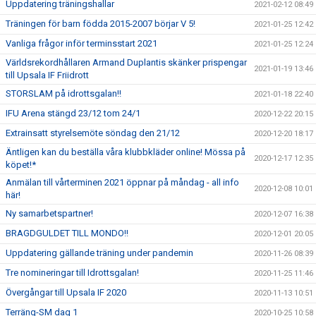
Uppdatering träningshallar
2021-02-12 08:49
Träningen för barn födda 2015-2007 börjar V 5!
2021-01-25 12:42
Vanliga frågor inför terminsstart 2021
2021-01-25 12:24
Världsrekordhållaren Armand Duplantis skänker prispengar
2021-01-19 13:46
till Upsala IF Friidrott
STORSLAM på idrottsgalan!!
2021-01-18 22:40
IFU Arena stängd 23/12 tom 24/1
2020-12-22 20:15
Extrainsatt styrelsemöte söndag den 21/12
2020-12-20 18:17
Äntligen kan du beställa våra klubbkläder online! Mössa på
2020-12-17 12:35
köpet!*
Anmälan till vårterminen 2021 öppnar på måndag - all info
2020-12-08 10:01
här!
Ny samarbetspartner!
2020-12-07 16:38
BRAGDGULDET TILL MONDO!!
2020-12-01 20:05
Uppdatering gällande träning under pandemin
2020-11-26 08:39
Tre nomineringar till Idrottsgalan!
2020-11-25 11:46
Övergångar till Upsala IF 2020
2020-11-13 10:51
Terräng-SM dag 1
2020-10-25 10:58