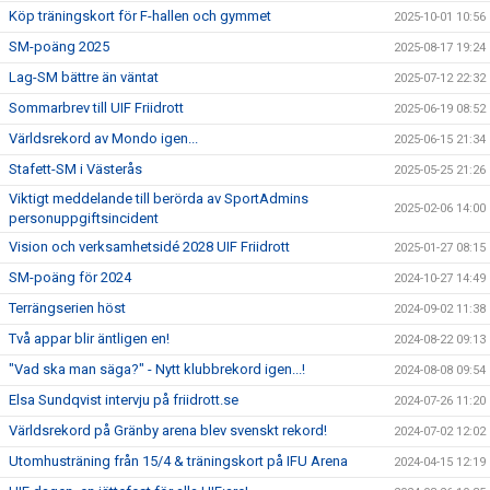
Köp träningskort för F-hallen och gymmet
2025-10-01 10:56
SM-poäng 2025
2025-08-17 19:24
Lag-SM bättre än väntat
2025-07-12 22:32
Sommarbrev till UIF Friidrott
2025-06-19 08:52
Världsrekord av Mondo igen...
2025-06-15 21:34
Stafett-SM i Västerås
2025-05-25 21:26
Viktigt meddelande till berörda av SportAdmins
2025-02-06 14:00
personuppgiftsincident
Vision och verksamhetsidé 2028 UIF Friidrott
2025-01-27 08:15
SM-poäng för 2024
2024-10-27 14:49
Terrängserien höst
2024-09-02 11:38
Två appar blir äntligen en!
2024-08-22 09:13
"Vad ska man säga?" - Nytt klubbrekord igen...!
2024-08-08 09:54
Elsa Sundqvist intervju på friidrott.se
2024-07-26 11:20
Världsrekord på Gränby arena blev svenskt rekord!
2024-07-02 12:02
Utomhusträning från 15/4 & träningskort på IFU Arena
2024-04-15 12:19