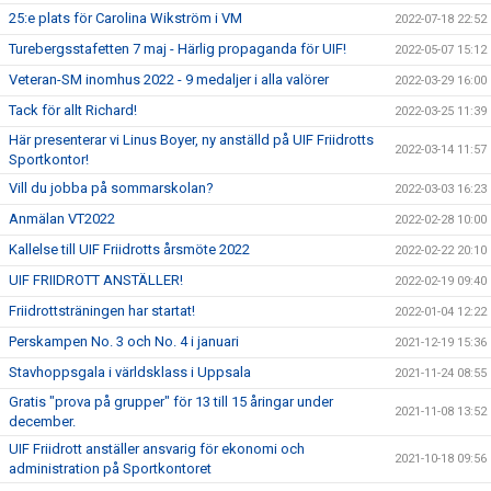
25:e plats för Carolina Wikström i VM
2022-07-18 22:52
Turebergsstafetten 7 maj - Härlig propaganda för UIF!
2022-05-07 15:12
Veteran-SM inomhus 2022 - 9 medaljer i alla valörer
2022-03-29 16:00
Tack för allt Richard!
2022-03-25 11:39
Här presenterar vi Linus Boyer, ny anställd på UIF Friidrotts
2022-03-14 11:57
Sportkontor!
Vill du jobba på sommarskolan?
2022-03-03 16:23
Anmälan VT2022
2022-02-28 10:00
Kallelse till UIF Friidrotts årsmöte 2022
2022-02-22 20:10
UIF FRIIDROTT ANSTÄLLER!
2022-02-19 09:40
Friidrottsträningen har startat!
2022-01-04 12:22
Perskampen No. 3 och No. 4 i januari
2021-12-19 15:36
Stavhoppsgala i världsklass i Uppsala
2021-11-24 08:55
Gratis "prova på grupper" för 13 till 15 åringar under
2021-11-08 13:52
december.
UIF Friidrott anställer ansvarig för ekonomi och
2021-10-18 09:56
administration på Sportkontoret