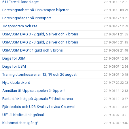
6 UIFare till landslaget
2019-08-13 12:51
Föreningsrabatt på Finnkampen biljetter
2019-08-13 08:29
Föreningsdagar på Intersport
2019-08-12 13:31
Tidsprogram och PM
2019-08-12 12:53
USM/JSM DAG 3 - 2 guld, 5 silver och 7 brons
2019-08-11 21:55
USM/JSM DAG 2 - 3 guld, 2 silver och 1 brons
2019-08-10 21:15
USM/JSM DAG1: 1 guld och 5 brons
2019-08-09 21:48
Dags för JSM
2019-08-07 12:30
Dags för USM
2019-08-07 12:24
Träning utomhusarenan 12, 19 och 26 augusti
2019-08-07 10:48
Nytt klubbrekord
2019-07-22 22:03
Anmälan till Uppsalaspelen är öppen!!
2019-06-14 12:13
Fantastisk helg på Uppsala Friidrottsarena
2019-06-10 10:57
Fjärdeplats och U23-Kval av Lovisa Östervall
2019-06-10 10:42
UIF till Kraftmätningsfinal
2019-06-07 13:21
Klubbmatchen igång!
2019-06-04 19:46