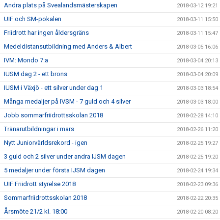
Andra plats på Svealandsmästerskapen
2018-03-12 19:21
UIF och SM-pokalen
2018-03-11 15:50
Friidrott har ingen åldersgräns
2018-03-11 15:47
Medeldistansutbildning med Anders & Albert
2018-03-05 16:06
IVM: Mondo 7:a
2018-03-04 20:13
IUSM dag 2 - ett brons
2018-03-04 20:09
IUSM i Växjö - ett silver under dag 1
2018-03-03 18:54
Många medaljer på IVSM - 7 guld och 4 silver
2018-03-03 18:00
Jobb sommarfriidrottsskolan 2018
2018-02-28 14:10
Tränarutbildningar i mars
2018-02-26 11:20
Nytt Juniorvärldsrekord - igen
2018-02-25 19:27
3 guld och 2 silver under andra IJSM dagen
2018-02-25 19:20
5 medaljer under första IJSM dagen
2018-02-24 19:34
UIF Friidrott styrelse 2018
2018-02-23 09:36
Sommarfriidrottsskolan 2018
2018-02-22 20:35
Årsmöte 21/2 kl. 18:00
2018-02-20 08:20