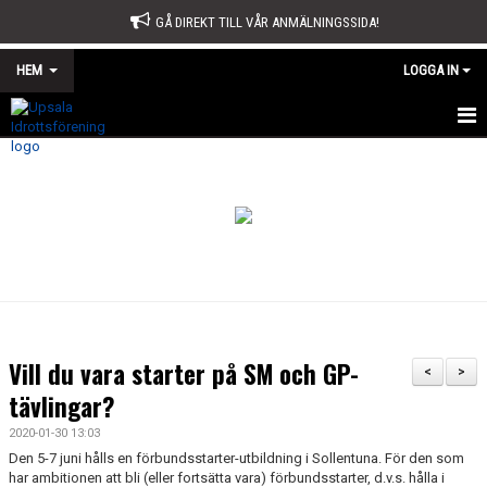
GÅ DIREKT TILL VÅR ANMÄLNINGSSIDA!
HEM
LOGGA IN
START
OM OSS
STYRELSE
SPORTKONTORET
STADGAR
Vill du vara starter på SM och GP-
<
>
ÅRSMÖTE
tävlingar?
2020-01-30 13:03
ÅRSBERÄTTELSE OCH VERKSAMHETSPLAN
Den 5-7 juni hålls en förbundsstarter-utbildning i Sollentuna. För den som
har ambitionen att bli (eller fortsätta vara) förbundsstarter, d.v.s. hålla i