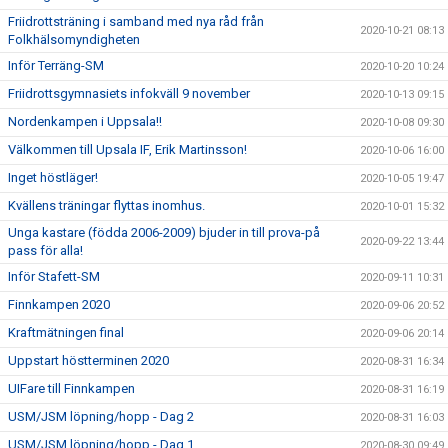
Friidrottsträning i samband med nya råd från
2020-10-21 08:13
Folkhälsomyndigheten
Inför Terräng-SM
2020-10-20 10:24
Friidrottsgymnasiets infokväll 9 november
2020-10-13 09:15
Nordenkampen i Uppsala!!
2020-10-08 09:30
Välkommen till Upsala IF, Erik Martinsson!
2020-10-06 16:00
Inget höstläger!
2020-10-05 19:47
Kvällens träningar flyttas inomhus.
2020-10-01 15:32
Unga kastare (födda 2006-2009) bjuder in till prova-på
2020-09-22 13:44
pass för alla!
Inför Stafett-SM
2020-09-11 10:31
Finnkampen 2020
2020-09-06 20:52
Kraftmätningen final
2020-09-06 20:14
Uppstart höstterminen 2020
2020-08-31 16:34
UIFare till Finnkampen
2020-08-31 16:19
USM/JSM löpning/hopp - Dag 2
2020-08-31 16:03
USM/JSM löpning/hopp - Dag 1
2020-08-30 09:49