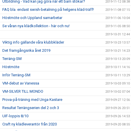
Utbildning - Vad kan jag göra när ett barn stökar?
2019-11-12 08:38
FAQ bla. endast swish-betalning på helgens kläd-träff!
2019-11-08 07:15
Höstmöte och Uppland samarbetar
2019-11-06 10:04
Se våran nya klädkollektion - här och nu!
2019-11-05 08:50
2019-10-31 12:44
Viktig info gällande våra klubbkläder
2019-10-23 13:57
Det framgångsrika året 2019
2019-10-21 14:23
Terräng-SM
2019-10-13 20:09
Höstmöte
2019-10-11 14:16
Inför Terräng-SM
2019-10-11 13:29
VM-debut av Vanessa
2019-10-03 09:10
VM-SILVER TILL MONDO
2019-10-02 07:04
Prova-på-träning med Unga Kastare
2019-09-27 12:56
Resultat Terrängserien del 2 och 3
2019-09-26 20:51
UIF-loppis 8/10
2019-09-26 14:53
Craft ny klädleverantör från 2020
2019-09-20 08:55