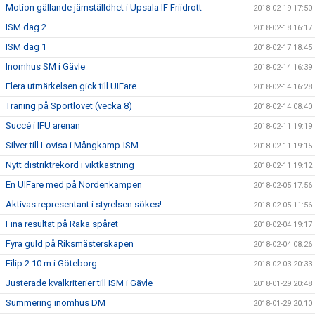
Motion gällande jämställdhet i Upsala IF Friidrott
2018-02-19 17:50
ISM dag 2
2018-02-18 16:17
ISM dag 1
2018-02-17 18:45
Inomhus SM i Gävle
2018-02-14 16:39
Flera utmärkelsen gick till UIFare
2018-02-14 16:28
Träning på Sportlovet (vecka 8)
2018-02-14 08:40
Succé i IFU arenan
2018-02-11 19:19
Silver till Lovisa i Mångkamp-ISM
2018-02-11 19:15
Nytt distriktrekord i viktkastning
2018-02-11 19:12
En UIFare med på Nordenkampen
2018-02-05 17:56
Aktivas representant i styrelsen sökes!
2018-02-05 11:56
Fina resultat på Raka spåret
2018-02-04 19:17
Fyra guld på Riksmästerskapen
2018-02-04 08:26
Filip 2.10 m i Göteborg
2018-02-03 20:33
Justerade kvalkriterier till ISM i Gävle
2018-01-29 20:48
Summering inomhus DM
2018-01-29 20:10