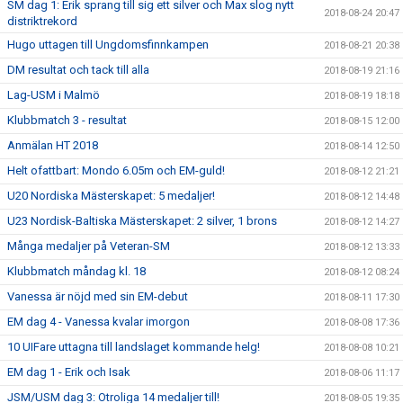
SM dag 1: Erik sprang till sig ett silver och Max slog nytt
2018-08-24 20:47
distriktrekord
Hugo uttagen till Ungdomsfinnkampen
2018-08-21 20:38
DM resultat och tack till alla
2018-08-19 21:16
Lag-USM i Malmö
2018-08-19 18:18
Klubbmatch 3 - resultat
2018-08-15 12:00
Anmälan HT 2018
2018-08-14 12:50
Helt ofattbart: Mondo 6.05m och EM-guld!
2018-08-12 21:21
U20 Nordiska Mästerskapet: 5 medaljer!
2018-08-12 14:48
U23 Nordisk-Baltiska Mästerskapet: 2 silver, 1 brons
2018-08-12 14:27
Många medaljer på Veteran-SM
2018-08-12 13:33
Klubbmatch måndag kl. 18
2018-08-12 08:24
Vanessa är nöjd med sin EM-debut
2018-08-11 17:30
EM dag 4 - Vanessa kvalar imorgon
2018-08-08 17:36
10 UIFare uttagna till landslaget kommande helg!
2018-08-08 10:21
EM dag 1 - Erik och Isak
2018-08-06 11:17
JSM/USM dag 3: Otroliga 14 medaljer till!
2018-08-05 19:35