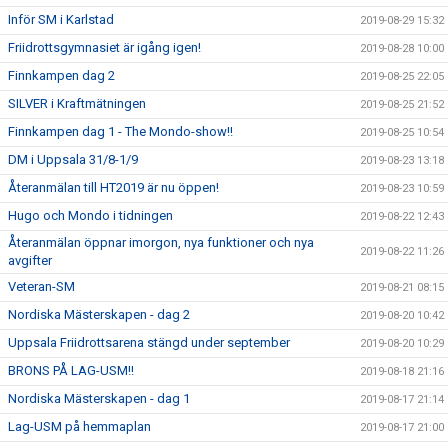
Inför SM i Karlstad
2019-08-29 15:32
Friidrottsgymnasiet är igång igen!
2019-08-28 10:00
Finnkampen dag 2
2019-08-25 22:05
SILVER i Kraftmätningen
2019-08-25 21:52
Finnkampen dag 1 - The Mondo-show!!
2019-08-25 10:54
DM i Uppsala 31/8-1/9
2019-08-23 13:18
Återanmälan till HT2019 är nu öppen!
2019-08-23 10:59
Hugo och Mondo i tidningen
2019-08-22 12:43
Återanmälan öppnar imorgon, nya funktioner och nya
2019-08-22 11:26
avgifter
Veteran-SM
2019-08-21 08:15
Nordiska Mästerskapen - dag 2
2019-08-20 10:42
Uppsala Friidrottsarena stängd under september
2019-08-20 10:29
BRONS PÅ LAG-USM!!
2019-08-18 21:16
Nordiska Mästerskapen - dag 1
2019-08-17 21:14
Lag-USM på hemmaplan
2019-08-17 21:00