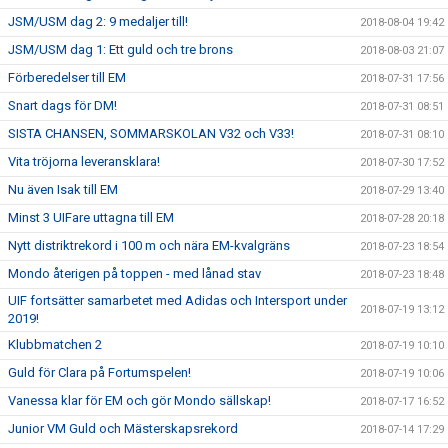
JSM/USM dag 2: 9 medaljer till!
2018-08-04 19:42
JSM/USM dag 1: Ett guld och tre brons
2018-08-03 21:07
Förberedelser till EM
2018-07-31 17:56
Snart dags för DM!
2018-07-31 08:51
SISTA CHANSEN, SOMMARSKOLAN V32 och V33!
2018-07-31 08:10
Vita tröjorna leveransklara!
2018-07-30 17:52
Nu även Isak till EM
2018-07-29 13:40
Minst 3 UIFare uttagna till EM
2018-07-28 20:18
Nytt distriktrekord i 100 m och nära EM-kvalgräns
2018-07-23 18:54
Mondo återigen på toppen - med lånad stav
2018-07-23 18:48
UIF fortsätter samarbetet med Adidas och Intersport under
2018-07-19 13:12
2019!
Klubbmatchen 2
2018-07-19 10:10
Guld för Clara på Fortumspelen!
2018-07-19 10:06
Vanessa klar för EM och gör Mondo sällskap!
2018-07-17 16:52
Junior VM Guld och Mästerskapsrekord
2018-07-14 17:29