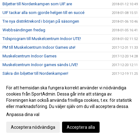
Biljetter till Nordenkampen som UIF:are
2018-01-12 10:49
UIF tackar alla som gjorde helgen till en succé
2018-01-08 15:51
Tre nya distriktrekord i början på säsongen
2018-01-06 10:46
Webbsändingen fredag
2018-01-05 16:41
Tidsprogram till Muskelcentrum Indoor UTE!
2018-01-02 11:52
PM till Muskelcentrum Indoor Games ute!
2017-12-31 11:33
Muskelcentrum Indoor Games
2017-12-20 14:28
Muskelcentrum Indoor games sänds LIVE!
2017-12-20 12:11
Säkra din biljetter till Nordenkampen!
2017-12-19 11:25
Öppettider jul/nyår - IFU Arena
2017-12-18 11:54
För att hemsidan ska fungera korrekt använder vi nödvändiga
Viktig info runt nyanmälan inför VT 2018
2017-12-18 10:52
cookies från SportAdmin. Dessa går inte att stänga av.
Landslagsuppföljning i Uppsala
Föreningen kan också använda frivilliga cookies, t.ex. för statistik
2017-12-03 19:35
eller marknadsföring. Du väljer själv om du vill acceptera dessa.
Unga kastare tävlar!
2017-12-03 11:27
Anpassa dina val
Köp din UIF-gran
2017-11-27 14:26
Mondo tilldelades priset "Årets genombrott i landslaget"
2017-11-23 08:10
Acceptera nödvändiga
Acceptera alla
SM Kvalgränser inomhus 2018 uppdaterade
2017-11-07 14:43