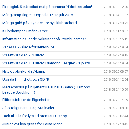
Ekologisk & närodlad mat på sommarfriidrottsskolan!
2018-06-13 12:20
Mångkampsläger i Uppsala 16-18 juli 2018
2018-06-04 11:57
Många guld på Sayo och tre nya klubbrekord
2018-06-02 20:22
Klubbkampen i mångkamp!
2018-05-31 10:37
Information gällande bokningar på utomhusarenan
2018-05-30 15:11
Vanessa kvalade för senior-EM
2018-05-27 19:34
Stafett-SM dag 2: 2 silver
2018-05-27 19:15
Stafett-SM dag 1: 1 silver; Diamond League: 2:a plats
2018-05-26 19:04
Nytt klubbrekord i 7-kamp
2018-05-25 08:37
Upsala IF Friidrott och GDPR
2018-05-24 12:04
Medlemspris på biljetter till Bauhaus Galan (Diamond
2018-05-24 10:09
League Stockholm)
Elitidrottsboende lägenheter
2018-05-23 14:59
Så otroligt nära i Lag-SM-kvalet
2018-05-20 08:00
Tack till alla för lyckad premiär i Gränby
2018-05-20 07:44
Junior VM-kvalgräns för Caisa-Marie
2018-05-12 18:45