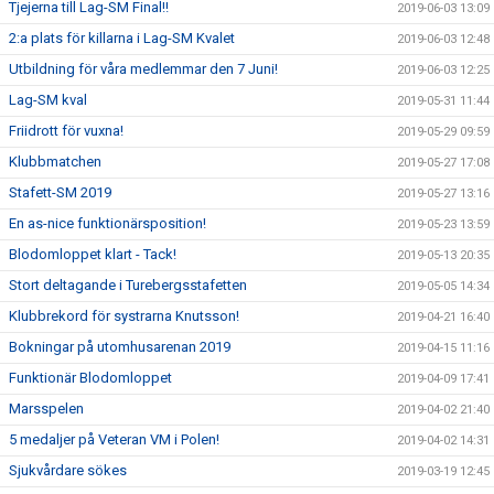
Tjejerna till Lag-SM Final!!
2019-06-03 13:09
2:a plats för killarna i Lag-SM Kvalet
2019-06-03 12:48
Utbildning för våra medlemmar den 7 Juni!
2019-06-03 12:25
Lag-SM kval
2019-05-31 11:44
Friidrott för vuxna!
2019-05-29 09:59
Klubbmatchen
2019-05-27 17:08
Stafett-SM 2019
2019-05-27 13:16
En as-nice funktionärsposition!
2019-05-23 13:59
Blodomloppet klart - Tack!
2019-05-13 20:35
Stort deltagande i Turebergsstafetten
2019-05-05 14:34
Klubbrekord för systrarna Knutsson!
2019-04-21 16:40
Bokningar på utomhusarenan 2019
2019-04-15 11:16
Funktionär Blodomloppet
2019-04-09 17:41
Marsspelen
2019-04-02 21:40
5 medaljer på Veteran VM i Polen!
2019-04-02 14:31
Sjukvårdare sökes
2019-03-19 12:45