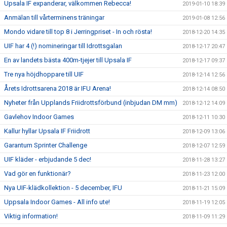
Upsala IF expanderar, välkommen Rebecca!
2019-01-10 18:39
Anmälan till vårterminens träningar
2019-01-08 12:56
Mondo vidare till top 8 i Jerringpriset - In och rösta!
2018-12-20 14:35
UIF har 4 (!) nomineringar till Idrottsgalan
2018-12-17 20:47
En av landets bästa 400m-tjejer till Upsala IF
2018-12-17 09:37
Tre nya höjdhoppare till UIF
2018-12-14 12:56
Årets Idrottsarena 2018 är IFU Arena!
2018-12-14 08:50
Nyheter från Upplands Friidrottsförbund (inbjudan DM mm)
2018-12-12 14:09
Gavlehov Indoor Games
2018-12-11 10:30
Kallur hyllar Upsala IF Friidrott
2018-12-09 13:06
Garantum Sprinter Challenge
2018-12-07 12:59
UIF kläder - erbjudande 5 dec!
2018-11-28 13:27
Vad gör en funktionär?
2018-11-23 12:00
Nya UIF-klädkollektion - 5 december, IFU
2018-11-21 15:09
Uppsala Indoor Games - All info ute!
2018-11-19 12:05
Viktig information!
2018-11-09 11:29