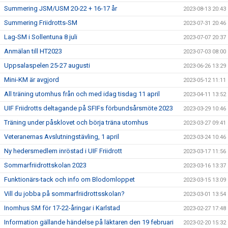
Summering JSM/USM 20-22 + 16-17 år
2023-08-13 20:43
Summering Friidrotts-SM
2023-07-31 20:46
Lag-SM i Sollentuna 8 juli
2023-07-07 20:37
Anmälan till HT2023
2023-07-03 08:00
Uppsalaspelen 25-27 augusti
2023-06-26 13:29
Mini-KM är avgjord
2023-05-12 11:11
All träning utomhus från och med idag tisdag 11 april
2023-04-11 13:52
UIF Friidrotts deltagande på SFIFs förbundsårsmöte 2023
2023-03-29 10:46
Träning under påsklovet och börja träna utomhus
2023-03-27 09:41
Veteranernas Avslutningstävling, 1 april
2023-03-24 10:46
Ny hedersmedlem inröstad i UIF Friidrott
2023-03-17 11:56
Sommarfriidrottskolan 2023
2023-03-16 13:37
Funktionärs-tack och info om Blodomloppet
2023-03-15 13:09
Vill du jobba på sommarfriidrottsskolan?
2023-03-01 13:54
Inomhus SM för 17-22-åringar i Karlstad
2023-02-27 17:48
Information gällande händelse på läktaren den 19 februari
2023-02-20 15:32