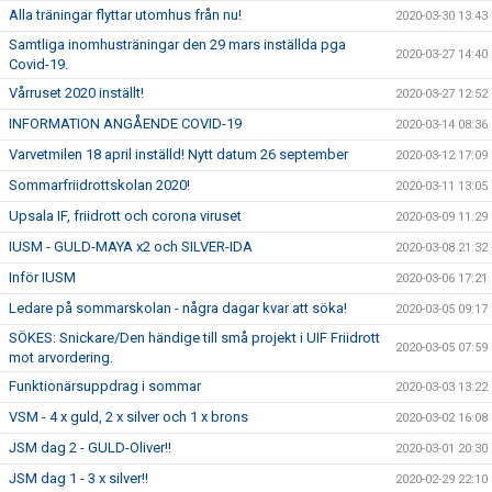
Alla träningar flyttar utomhus från nu!
2020-03-30 13:43
Samtliga inomhusträningar den 29 mars inställda pga
2020-03-27 14:40
Covid-19.
Vårruset 2020 inställt!
2020-03-27 12:52
INFORMATION ANGÅENDE COVID-19
2020-03-14 08:36
Varvetmilen 18 april inställd! Nytt datum 26 september
2020-03-12 17:09
Sommarfriidrottskolan 2020!
2020-03-11 13:05
Upsala IF, friidrott och corona viruset
2020-03-09 11:29
IUSM - GULD-MAYA x2 och SILVER-IDA
2020-03-08 21:32
Inför IUSM
2020-03-06 17:21
Ledare på sommarskolan - några dagar kvar att söka!
2020-03-05 09:17
SÖKES: Snickare/Den händige till små projekt i UIF Friidrott
2020-03-05 07:59
mot arvordering.
Funktionärsuppdrag i sommar
2020-03-03 13:22
VSM - 4 x guld, 2 x silver och 1 x brons
2020-03-02 16:08
JSM dag 2 - GULD-Oliver!!
2020-03-01 20:30
JSM dag 1 - 3 x silver!!
2020-02-29 22:10