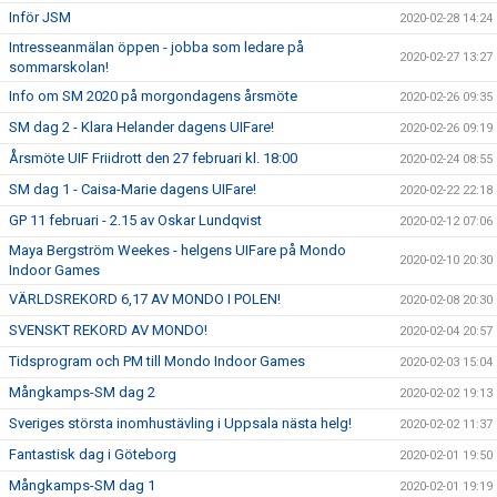
Inför JSM
2020-02-28 14:24
Intresseanmälan öppen - jobba som ledare på
2020-02-27 13:27
sommarskolan!
Info om SM 2020 på morgondagens årsmöte
2020-02-26 09:35
SM dag 2 - Klara Helander dagens UIFare!
2020-02-26 09:19
Årsmöte UIF Friidrott den 27 februari kl. 18:00
2020-02-24 08:55
SM dag 1 - Caisa-Marie dagens UIFare!
2020-02-22 22:18
GP 11 februari - 2.15 av Oskar Lundqvist
2020-02-12 07:06
Maya Bergström Weekes - helgens UIFare på Mondo
2020-02-10 20:30
Indoor Games
VÄRLDSREKORD 6,17 AV MONDO I POLEN!
2020-02-08 20:30
SVENSKT REKORD AV MONDO!
2020-02-04 20:57
Tidsprogram och PM till Mondo Indoor Games
2020-02-03 15:04
Mångkamps-SM dag 2
2020-02-02 19:13
Sveriges största inomhustävling i Uppsala nästa helg!
2020-02-02 11:37
Fantastisk dag i Göteborg
2020-02-01 19:50
Mångkamps-SM dag 1
2020-02-01 19:19