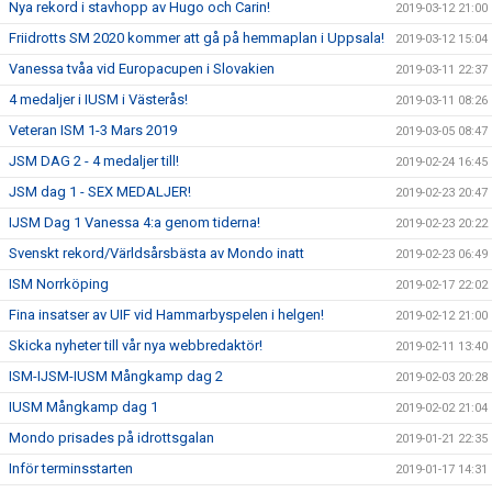
Nya rekord i stavhopp av Hugo och Carin!
2019-03-12 21:00
Friidrotts SM 2020 kommer att gå på hemmaplan i Uppsala!
2019-03-12 15:04
Vanessa tvåa vid Europacupen i Slovakien
2019-03-11 22:37
4 medaljer i IUSM i Västerås!
2019-03-11 08:26
Veteran ISM 1-3 Mars 2019
2019-03-05 08:47
JSM DAG 2 - 4 medaljer till!
2019-02-24 16:45
JSM dag 1 - SEX MEDALJER!
2019-02-23 20:47
IJSM Dag 1 Vanessa 4:a genom tiderna!
2019-02-23 20:22
Svenskt rekord/Världsårsbästa av Mondo inatt
2019-02-23 06:49
ISM Norrköping
2019-02-17 22:02
Fina insatser av UIF vid Hammarbyspelen i helgen!
2019-02-12 21:00
Skicka nyheter till vår nya webbredaktör!
2019-02-11 13:40
ISM-IJSM-IUSM Mångkamp dag 2
2019-02-03 20:28
IUSM Mångkamp dag 1
2019-02-02 21:04
Mondo prisades på idrottsgalan
2019-01-21 22:35
Inför terminsstarten
2019-01-17 14:31