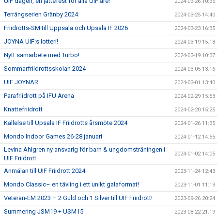
UIF dagen, en jättefest för alla UIF:are!
2024-03-26 10:35
Terrängserien Gränby 2024
2024-03-25 14:40
Friidrotts-SM till Uppsala och Upsala IF 2026
2024-03-23 16:35
JOYNA UIF:s lotteri!
2024-03-19 15:18
Nytt samarbete med Turbo!
2024-03-19 10:37
Sommarfriidrottsskolan 2024
2024-03-05 13:16
UIF JOYNAR
2024-03-01 13:40
Parafriidrott på IFU Arena
2024-02-29 15:53
Knattefriidrott
2024-02-20 15:25
Kallelse till Upsala IF Friidrotts årsmöte 2024
2024-01-26 11:35
Mondo Indoor Games 26-28 januari
2024-01-12 14:55
Levina Ahlgren ny ansvarig för barn & ungdomsträningen i
2024-01-02 14:05
UIF Friidrott
Anmälan till UIF Friidrott 2024
2023-11-24 12:43
Mondo Classic– en tävling i ett unikt galaformat!
2023-11-01 11:19
Veteran-EM 2023 – 2 Guld och 1 Silver till UIF Friidrott!
2023-09-26 20:24
Summering JSM19 + USM15
2023-08-22 21:19