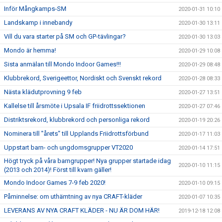
Inför Mångkamps-SM
2020-01-31 10:10
Landskamp i innebandy
2020-01-30 13:11
Vill du vara starter på SM och GP-tävlingar?
2020-01-30 13:03
Mondo är hemma!
2020-01-29 10:08
Sista anmälan till Mondo Indoor Games!!!
2020-01-29 08:48
Klubbrekord, Sverigeettor, Nordiskt och Svenskt rekord
2020-01-28 08:33
Nästa klädutprovning 9 feb
2020-01-27 13:51
Kallelse till årsmöte i Upsala IF friidrottssektionen
2020-01-27 07:46
Distriktsrekord, klubbrekord och personliga rekord
2020-01-19 20:26
Nominera till "årets" till Upplands Friidrottsförbund
2020-01-17 11:03
Uppstart barn- och ungdomsgrupper VT2020
2020-01-14 17:51
Högt tryck på våra barngrupper! Nya grupper startade idag
2020-01-10 11:15
(2013 och 2014)! Först till kvarn gäller!
Mondo Indoor Games 7-9 feb 2020!
2020-01-10 09:15
Påminnelse: om uthämtning av nya CRAFT-kläder
2020-01-07 10:35
LEVERANS AV NYA CRAFT KLÄDER - NU ÄR DOM HÄR!
2019-12-18 12:08