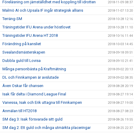
Föreläsning om jämställdhet med koppling till idrotten
2018-11-09 08:37
Malmö AI och Upsala IF ingår strategisk allians
2018-11-07 13:20
Terräng-SM
2018-10-28 12:16
Träningstider IFU Arena under höstlovet
2018-10-28 11:10
Träningstider IFU Arena HT 2018
2018-10-16 11:44
Förändring på kansliet
2018-10-03 14:45
Svealandsmästerskapen
2018-09-18 09:51
Dubbla guld till Lovisa
2018-09-10 21:41
Många personbästa på Kraftmätning
2018-09-02 20:13
DL och Finnkampen är avslutade
2018-09-02 08:35
Även Oskar får chansen
2018-08-28 20:19
Isak får delta i Diamond League Final
2018-08-27 19:14
Vanessa, Isak och Erik uttagna till Finnkampen
2018-08-27 19:00
Anmälan till HT2018
2018-08-27 08:23
SM dag 3: Isak försvarade sitt guld
2018-08-26 19:55
SM dag 2: Ett guld och många utmärkta placeringar
2018-08-25 22:37