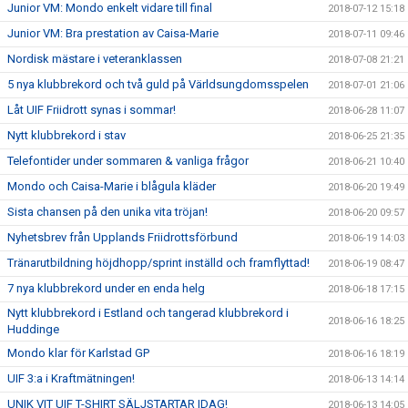
Junior VM: Mondo enkelt vidare till final
2018-07-12 15:18
Junior VM: Bra prestation av Caisa-Marie
2018-07-11 09:46
Nordisk mästare i veteranklassen
2018-07-08 21:21
5 nya klubbrekord och två guld på Världsungdomsspelen
2018-07-01 21:06
Låt UIF Friidrott synas i sommar!
2018-06-28 11:07
Nytt klubbrekord i stav
2018-06-25 21:35
Telefontider under sommaren & vanliga frågor
2018-06-21 10:40
Mondo och Caisa-Marie i blågula kläder
2018-06-20 19:49
Sista chansen på den unika vita tröjan!
2018-06-20 09:57
Nyhetsbrev från Upplands Friidrottsförbund
2018-06-19 14:03
Tränarutbildning höjdhopp/sprint inställd och framflyttad!
2018-06-19 08:47
7 nya klubbrekord under en enda helg
2018-06-18 17:15
Nytt klubbrekord i Estland och tangerad klubbrekord i
2018-06-16 18:25
Huddinge
Mondo klar för Karlstad GP
2018-06-16 18:19
UIF 3:a i Kraftmätningen!
2018-06-13 14:14
UNIK VIT UIF T-SHIRT SÄLJSTARTAR IDAG!
2018-06-13 14:05