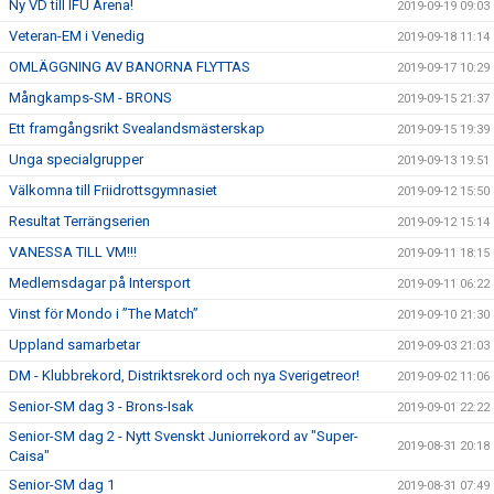
Ny VD till IFU Arena!
2019-09-19 09:03
Veteran-EM i Venedig
2019-09-18 11:14
OMLÄGGNING AV BANORNA FLYTTAS
2019-09-17 10:29
Mångkamps-SM - BRONS
2019-09-15 21:37
Ett framgångsrikt Svealandsmästerskap
2019-09-15 19:39
Unga specialgrupper
2019-09-13 19:51
Välkomna till Friidrottsgymnasiet
2019-09-12 15:50
Resultat Terrängserien
2019-09-12 15:14
VANESSA TILL VM!!!
2019-09-11 18:15
Medlemsdagar på Intersport
2019-09-11 06:22
Vinst för Mondo i ”The Match”
2019-09-10 21:30
Uppland samarbetar
2019-09-03 21:03
DM - Klubbrekord, Distriktsrekord och nya Sverigetreor!
2019-09-02 11:06
Senior-SM dag 3 - Brons-Isak
2019-09-01 22:22
Senior-SM dag 2 - Nytt Svenskt Juniorrekord av "Super-
2019-08-31 20:18
Caisa"
Senior-SM dag 1
2019-08-31 07:49