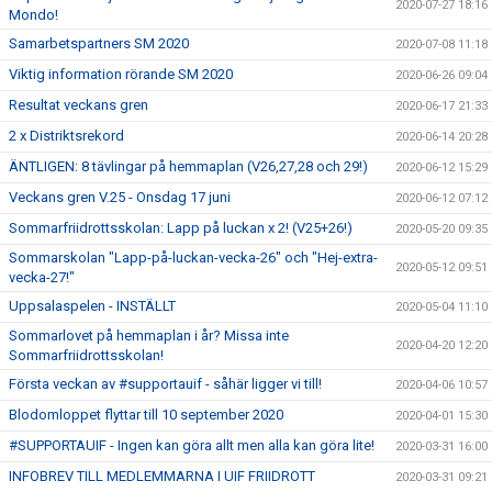
2020-07-27 18:16
Mondo!
Samarbetspartners SM 2020
2020-07-08 11:18
Viktig information rörande SM 2020
2020-06-26 09:04
Resultat veckans gren
2020-06-17 21:33
2 x Distriktsrekord
2020-06-14 20:28
ÄNTLIGEN: 8 tävlingar på hemmaplan (V26,27,28 och 29!)
2020-06-12 15:29
Veckans gren V.25 - Onsdag 17 juni
2020-06-12 07:12
Sommarfriidrottsskolan: Lapp på luckan x 2! (V25+26!)
2020-05-20 09:35
Sommarskolan "Lapp-på-luckan-vecka-26" och "Hej-extra-
2020-05-12 09:51
vecka-27!"
Uppsalaspelen - INSTÄLLT
2020-05-04 11:10
Sommarlovet på hemmaplan i år? Missa inte
2020-04-20 12:20
Sommarfriidrottsskolan!
Första veckan av #supportauif - såhär ligger vi till!
2020-04-06 10:57
Blodomloppet flyttar till 10 september 2020
2020-04-01 15:30
#SUPPORTAUIF - Ingen kan göra allt men alla kan göra lite!
2020-03-31 16:00
INFOBREV TILL MEDLEMMARNA I UIF FRIIDROTT
2020-03-31 09:21