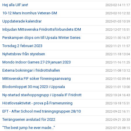
Hej alla UIF:are!
2023-02-14 11:17
10-12 Mars Inomhus Veteran-SM
2023-02-10 12:32
Uppdaterade kalendrar
2023-01-03 10:59
Inbjudan Mittsvenska Friidrottsförbundets IDM
2022-12-07 15:51
Perskampen döps om till Upsala Winter Series
2022-11-30 16:37
Torsdag 2 februari 2023
2022-11-21 11:57
Nyhetsbrev från styrelsen
2022-11-18 13:04
Mondo Indoor Games 27-29 januari 2023
2022-11-16 11:25
Externa bokningar i friidrottshallen
2022-11-08 13:12
Mittsvenska FIF söker föreningsansvarig
2022-11-02 09:44
Blodomloppet 30 maj 2023 i Uppsala
2022-11-01 13:00
Ny-startad stavhoppsgrupp i Upsala IF Friidrott
2022-10-24 16:43
Höstlovsaktivitet - prova på Framerunning
2022-10-18 15:51
EFT - After School med träningsgruppen 28/10
2022-09-22 16:11
Terrängserien avslutad för 2022
2022-09-21 20:33
"The best jump he ever made..."
2022-07-25 08:15