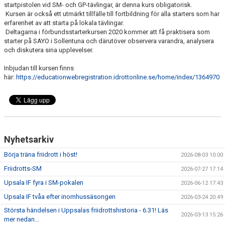
BÖRJA TRÄNA FRIIDROTT
startpistolen vid SM- och GP-tävlingar, är denna kurs obligatorisk.
Kursen är också ett utmärkt tillfälle till fortbildning för alla starters som har
erfarenhet av att starta på lokala tävlingar.
FAQ
Deltagarna i förbundsstarterkursen 2020 kommer att få praktisera som
starter på SAYO i Sollentuna och därutöver observera varandra, analysera
MEDLEMSINFO
och diskutera sina upplevelser.
ARRANGEMANG
Inbjudan till kursen finns
här:
https://educationwebregistration.idrottonline.se/home/index/1364970
FUNKTIONÄRSINFO
RESULTAT
SOMMARFRIIDROTTSSKOLAN
Nyhetsarkiv
Börja träna friidrott i höst!
2026-08-03 10:00
STATISTIK
Friidrotts-SM
2026-07-27 17:14
Upsala IF fyra i SM-pokalen
2026-06-12 17:43
Upsala IF tvåa efter inomhussäsongen
2026-03-24 20:49
Största händelsen i Uppsalas friidrottshistoria - 6.31! Läs
2026-03-13 15:26
mer nedan...