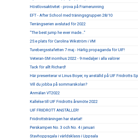
Höstlovsaktivitet - prova på Framerunning
EFT - After School med träningsgruppen 28/10
Terrängserien avslutad för 2022
"The best jump he ever made..."
25:e plats för Carolina Wikström i VM
Turebergsstafetten 7 maj - Härlig propaganda för UIF!
Veteran-SM inomhus 2022 - 9 medaljer i alla valörer
Tack för allt Richard!
Här presenterar vi Linus Boyer, ny anställd på UIF Friidrotts S
Vill du jobba på sommarskolan?
Anmälan VT2022
Kallelse till UIF Friidrotts årsmöte 2022
UIF FRIIDROTT ANSTÄLLER!
Friidrottsträningen har startat!
Perskampen No. 3 och No. 4 i januari
Stavhoppsgala i världsklass i Uppsala