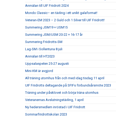
Anmälan till UIF Friidrott 2024
Mondo Classic– en tävling i ett unikt galaformat!
Veteran-EM 2023 – 2 Guld och 1 Silver till UIF Friidrott!
Summering JSM19 + USM15
Summering JSM/USM 20-22 + 16-17 år
Summering Friidrotts-SM
Lag-SM i Sollentuna 8 juli
Anmälan till HT2023
Uppsalaspelen 25-27 augusti
Mini-KM är avgjord
All träning utomhus från och med idag tisdag 11 april
UIF Friidrotts deltagande på SFIFs förbundsårsmöte 2023
Träning under påsklovet och börja träna utomhus
Veteranernas Avslutningstävling, 1 april
Ny hedersmedlem inröstad i UIF Friidrott
Sommarfriidrottskolan 2023