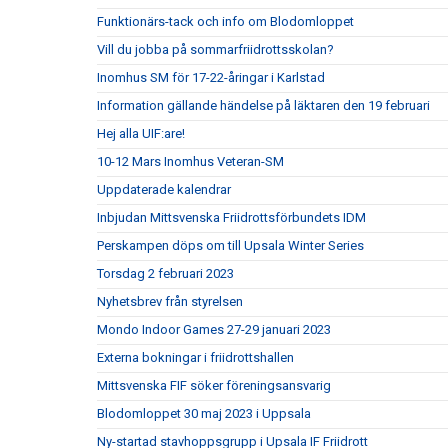
Funktionärs-tack och info om Blodomloppet
Vill du jobba på sommarfriidrottsskolan?
Inomhus SM för 17-22-åringar i Karlstad
Information gällande händelse på läktaren den 19 februari
Hej alla UIF:are!
10-12 Mars Inomhus Veteran-SM
Uppdaterade kalendrar
Inbjudan Mittsvenska Friidrottsförbundets IDM
Perskampen döps om till Upsala Winter Series
Torsdag 2 februari 2023
Nyhetsbrev från styrelsen
Mondo Indoor Games 27-29 januari 2023
Externa bokningar i friidrottshallen
Mittsvenska FIF söker föreningsansvarig
Blodomloppet 30 maj 2023 i Uppsala
Ny-startad stavhoppsgrupp i Upsala IF Friidrott