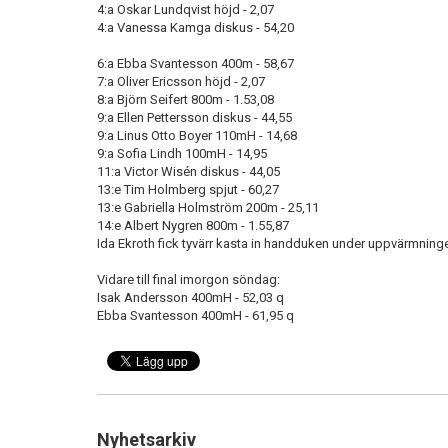
4:a Oskar Lundqvist höjd - 2,07
4:a Vanessa Kamga diskus - 54,20
6:a Ebba Svantesson 400m - 58,67
7:a Oliver Ericsson höjd - 2,07
8:a Björn Seifert 800m - 1.53,08
9:a Ellen Pettersson diskus - 44,55
9:a Linus Otto Boyer 110mH - 14,68
9:a Sofia Lindh 100mH - 14,95
11:a Victor Wisén diskus - 44,05
13:e Tim Holmberg spjut - 60,27
13:e Gabriella Holmström 200m - 25,11
14:e Albert Nygren 800m - 1.55,87
Ida Ekroth fick tyvärr kasta in handduken under uppvärmninge
Vidare till final imorgon söndag:
Isak Andersson 400mH - 52,03 q
Ebba Svantesson 400mH - 61,95 q
Nyhetsarkiv