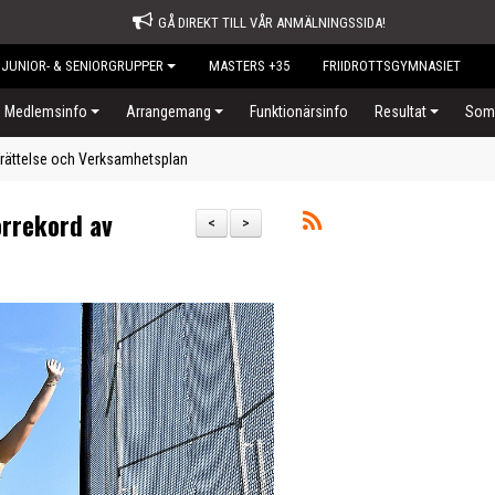
GÅ DIREKT TILL VÅR ANMÄLNINGSSIDA!
JUNIOR- & SENIORGRUPPER
MASTERS +35
FRIIDROTTSGYMNASIET
Medlemsinfo
Arrangemang
Funktionärsinfo
Resultat
Somm
rättelse och Verksamhetsplan
orrekord av
<
>