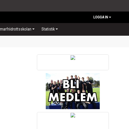
LOGGA IN
arfriidrottsskolan
Statistik