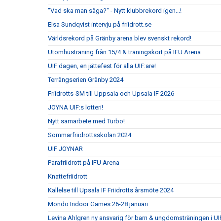
"Vad ska man säga?" - Nytt klubbrekord igen...!
Elsa Sundqvist intervju på friidrott.se
Världsrekord på Gränby arena blev svenskt rekord!
Utomhusträning från 15/4 & träningskort på IFU Arena
UIF dagen, en jättefest för alla UIF:are!
Terrängserien Gränby 2024
Friidrotts-SM till Uppsala och Upsala IF 2026
JOYNA UIF:s lotteri!
Nytt samarbete med Turbo!
Sommarfriidrottsskolan 2024
UIF JOYNAR
Parafriidrott på IFU Arena
Knattefriidrott
Kallelse till Upsala IF Friidrotts årsmöte 2024
Mondo Indoor Games 26-28 januari
Levina Ahlgren ny ansvarig för barn & ungdomsträningen i UIF