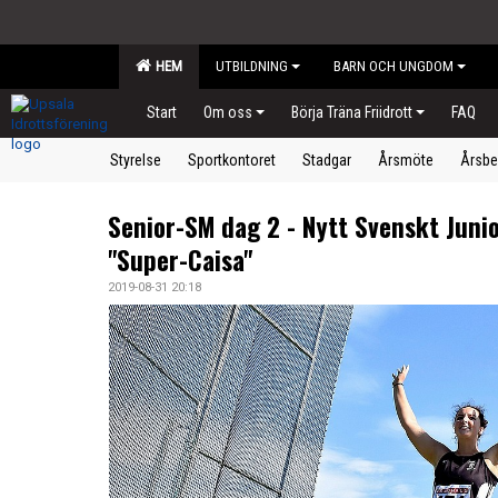
HEM
UTBILDNING
BARN OCH UNGDOM
Start
Om oss
Börja Träna Friidrott
FAQ
Styrelse
Sportkontoret
Stadgar
Årsmöte
Årsbe
Senior-SM dag 2 - Nytt Svenskt Juni
"Super-Caisa"
2019-08-31 20:18