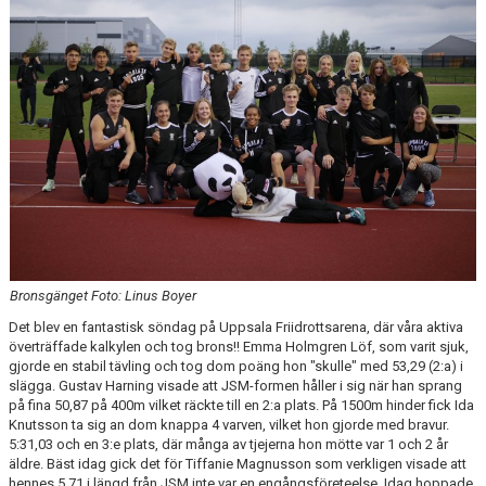
BÖRJA TRÄNA FRIIDROTT
FAQ
MEDLEMSINFO
ARRANGEMANG
FUNKTIONÄRSINFO
RESULTAT
SOMMARFRIIDROTTSSKOLAN
Bronsgänget Foto: Linus Boyer
Det blev en fantastisk söndag på Uppsala Friidrottsarena, där våra aktiva
STATISTIK
överträffade kalkylen och tog brons!! Emma Holmgren Löf, som varit sjuk,
gjorde en stabil tävling och tog dom poäng hon "skulle" med 53,29 (2:a) i
slägga. Gustav Harning visade att JSM-formen håller i sig när han sprang
på fina 50,87 på 400m vilket räckte till en 2:a plats. På 1500m hinder fick Ida
Knutsson ta sig an dom knappa 4 varven, vilket hon gjorde med bravur.
5:31,03 och en 3:e plats, där många av tjejerna hon mötte var 1 och 2 år
äldre. Bäst idag gick det för Tiffanie Magnusson som verkligen visade att
hennes 5,71 i längd från JSM inte var en engångsföreteelse. Idag hoppade