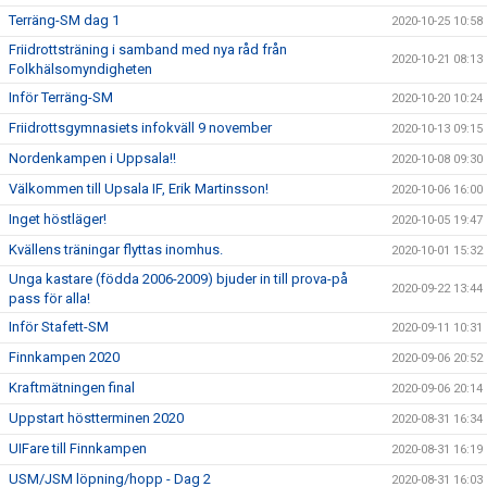
Terräng-SM dag 1
2020-10-25 10:58
Friidrottsträning i samband med nya råd från
2020-10-21 08:13
Folkhälsomyndigheten
Inför Terräng-SM
2020-10-20 10:24
Friidrottsgymnasiets infokväll 9 november
2020-10-13 09:15
Nordenkampen i Uppsala!!
2020-10-08 09:30
Välkommen till Upsala IF, Erik Martinsson!
2020-10-06 16:00
Inget höstläger!
2020-10-05 19:47
Kvällens träningar flyttas inomhus.
2020-10-01 15:32
Unga kastare (födda 2006-2009) bjuder in till prova-på
2020-09-22 13:44
pass för alla!
Inför Stafett-SM
2020-09-11 10:31
Finnkampen 2020
2020-09-06 20:52
Kraftmätningen final
2020-09-06 20:14
Uppstart höstterminen 2020
2020-08-31 16:34
UIFare till Finnkampen
2020-08-31 16:19
USM/JSM löpning/hopp - Dag 2
2020-08-31 16:03