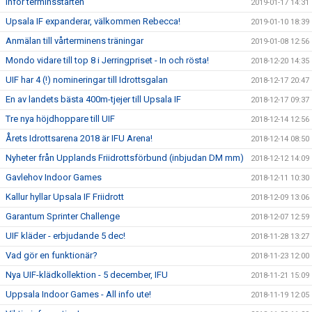
Inför terminsstarten
2019-01-17 14:31
Upsala IF expanderar, välkommen Rebecca!
2019-01-10 18:39
Anmälan till vårterminens träningar
2019-01-08 12:56
Mondo vidare till top 8 i Jerringpriset - In och rösta!
2018-12-20 14:35
UIF har 4 (!) nomineringar till Idrottsgalan
2018-12-17 20:47
En av landets bästa 400m-tjejer till Upsala IF
2018-12-17 09:37
Tre nya höjdhoppare till UIF
2018-12-14 12:56
Årets Idrottsarena 2018 är IFU Arena!
2018-12-14 08:50
Nyheter från Upplands Friidrottsförbund (inbjudan DM mm)
2018-12-12 14:09
Gavlehov Indoor Games
2018-12-11 10:30
Kallur hyllar Upsala IF Friidrott
2018-12-09 13:06
Garantum Sprinter Challenge
2018-12-07 12:59
UIF kläder - erbjudande 5 dec!
2018-11-28 13:27
Vad gör en funktionär?
2018-11-23 12:00
Nya UIF-klädkollektion - 5 december, IFU
2018-11-21 15:09
Uppsala Indoor Games - All info ute!
2018-11-19 12:05