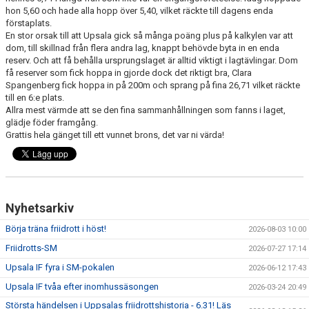
hon 5,60 och hade alla hopp över 5,40, vilket räckte till dagens enda
förstaplats.
En stor orsak till att Upsala gick så många poäng plus på kalkylen var att
dom, till skillnad från flera andra lag, knappt behövde byta in en enda
reserv. Och att få behålla ursprungslaget är alltid viktigt i lagtävlingar. Dom
få reserver som fick hoppa in gjorde dock det riktigt bra, Clara
Spangenberg fick hoppa in på 200m och sprang på fina 26,71 vilket räckte
till en 6:e plats.
Allra mest värmde att se den fina sammanhållningen som fanns i laget,
glädje föder framgång.
Grattis hela gänget till ett vunnet brons, det var ni värda!
Nyhetsarkiv
Börja träna friidrott i höst!
2026-08-03 10:00
Friidrotts-SM
2026-07-27 17:14
Upsala IF fyra i SM-pokalen
2026-06-12 17:43
Upsala IF tvåa efter inomhussäsongen
2026-03-24 20:49
Största händelsen i Uppsalas friidrottshistoria - 6.31! Läs