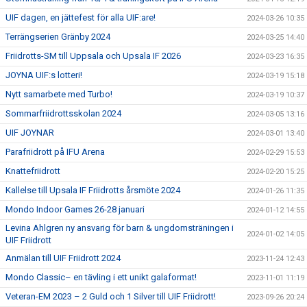
UIF dagen, en jättefest för alla UIF:are!
2024-03-26 10:35
Terrängserien Gränby 2024
2024-03-25 14:40
Friidrotts-SM till Uppsala och Upsala IF 2026
2024-03-23 16:35
JOYNA UIF:s lotteri!
2024-03-19 15:18
Nytt samarbete med Turbo!
2024-03-19 10:37
Sommarfriidrottsskolan 2024
2024-03-05 13:16
UIF JOYNAR
2024-03-01 13:40
Parafriidrott på IFU Arena
2024-02-29 15:53
Knattefriidrott
2024-02-20 15:25
Kallelse till Upsala IF Friidrotts årsmöte 2024
2024-01-26 11:35
Mondo Indoor Games 26-28 januari
2024-01-12 14:55
Levina Ahlgren ny ansvarig för barn & ungdomsträningen i
2024-01-02 14:05
UIF Friidrott
Anmälan till UIF Friidrott 2024
2023-11-24 12:43
Mondo Classic– en tävling i ett unikt galaformat!
2023-11-01 11:19
Veteran-EM 2023 – 2 Guld och 1 Silver till UIF Friidrott!
2023-09-26 20:24