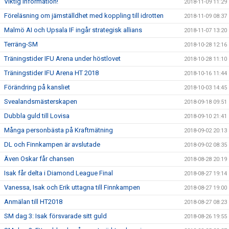
Viktig information!
2018-11-09 11:29
Föreläsning om jämställdhet med koppling till idrotten
2018-11-09 08:37
Malmö AI och Upsala IF ingår strategisk allians
2018-11-07 13:20
Terräng-SM
2018-10-28 12:16
Träningstider IFU Arena under höstlovet
2018-10-28 11:10
Träningstider IFU Arena HT 2018
2018-10-16 11:44
Förändring på kansliet
2018-10-03 14:45
Svealandsmästerskapen
2018-09-18 09:51
Dubbla guld till Lovisa
2018-09-10 21:41
Många personbästa på Kraftmätning
2018-09-02 20:13
DL och Finnkampen är avslutade
2018-09-02 08:35
Även Oskar får chansen
2018-08-28 20:19
Isak får delta i Diamond League Final
2018-08-27 19:14
Vanessa, Isak och Erik uttagna till Finnkampen
2018-08-27 19:00
Anmälan till HT2018
2018-08-27 08:23
SM dag 3: Isak försvarade sitt guld
2018-08-26 19:55