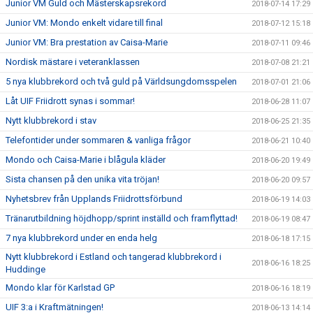
Junior VM Guld och Mästerskapsrekord
2018-07-14 17:29
Junior VM: Mondo enkelt vidare till final
2018-07-12 15:18
Junior VM: Bra prestation av Caisa-Marie
2018-07-11 09:46
Nordisk mästare i veteranklassen
2018-07-08 21:21
5 nya klubbrekord och två guld på Världsungdomsspelen
2018-07-01 21:06
Låt UIF Friidrott synas i sommar!
2018-06-28 11:07
Nytt klubbrekord i stav
2018-06-25 21:35
Telefontider under sommaren & vanliga frågor
2018-06-21 10:40
Mondo och Caisa-Marie i blågula kläder
2018-06-20 19:49
Sista chansen på den unika vita tröjan!
2018-06-20 09:57
Nyhetsbrev från Upplands Friidrottsförbund
2018-06-19 14:03
Tränarutbildning höjdhopp/sprint inställd och framflyttad!
2018-06-19 08:47
7 nya klubbrekord under en enda helg
2018-06-18 17:15
Nytt klubbrekord i Estland och tangerad klubbrekord i
2018-06-16 18:25
Huddinge
Mondo klar för Karlstad GP
2018-06-16 18:19
UIF 3:a i Kraftmätningen!
2018-06-13 14:14