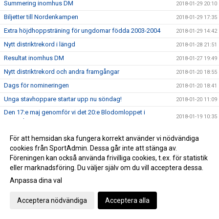
Summering inomhus DM
2018-01-29 20:10
Biljetter till Nordenkampen
2018-01-29 17:35
Extra höjdhoppsträning för ungdomar födda 2003-2004
2018-01-29 14:42
Nytt distriktrekord i längd
2018-01-28 21:51
Resultat inomhus DM
2018-01-27 19:49
Nytt distriktrekord och andra framgångar
2018-01-20 18:55
Dags för nomineringen
2018-01-20 18:41
Unga stavhoppare startar upp nu söndag!
2018-01-20 11:09
Den 17:e maj genomför vi det 20:e Blodomloppet i
2018-01-19 10:35
Uppsala!
Sista anmälan till DM
2018-01-17 15:26
För att hemsidan ska fungera korrekt använder vi nödvändiga
Viktig info från IFU Arena AB
cookies från SportAdmin. Dessa går inte att stänga av.
2018-01-17 10:42
Föreningen kan också använda frivilliga cookies, t.ex. för statistik
Årsmöte 2018
2018-01-17 09:50
eller marknadsföring. Du väljer själv om du vill acceptera dessa.
Funktionärsutbildning
2018-01-17 09:23
Anpassa dina val
Friidrottsprofil på Gränbyskolan från HT2018
2018-01-16 13:05
Acceptera nödvändiga
Acceptera alla
Mondo fick pris på Idrottsgalan
2018-01-16 10:00
Nytt juniorvärldsrekord i säsongsdebut - men dessvärre