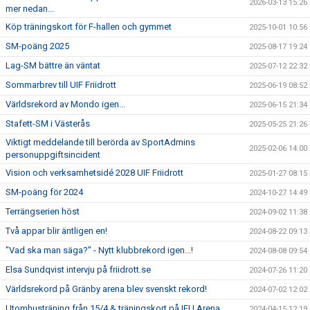
2026-03-13 15:26
mer nedan...
Köp träningskort för F-hallen och gymmet
2025-10-01 10:56
SM-poäng 2025
2025-08-17 19:24
Lag-SM bättre än väntat
2025-07-12 22:32
Sommarbrev till UIF Friidrott
2025-06-19 08:52
Världsrekord av Mondo igen...
2025-06-15 21:34
Stafett-SM i Västerås
2025-05-25 21:26
Viktigt meddelande till berörda av SportAdmins
2025-02-06 14:00
personuppgiftsincident
Vision och verksamhetsidé 2028 UIF Friidrott
2025-01-27 08:15
SM-poäng för 2024
2024-10-27 14:49
Terrängserien höst
2024-09-02 11:38
Två appar blir äntligen en!
2024-08-22 09:13
"Vad ska man säga?" - Nytt klubbrekord igen...!
2024-08-08 09:54
Elsa Sundqvist intervju på friidrott.se
2024-07-26 11:20
Världsrekord på Gränby arena blev svenskt rekord!
2024-07-02 12:02
Utomhusträning från 15/4 & träningskort på IFU Arena
2024-04-15 12:19