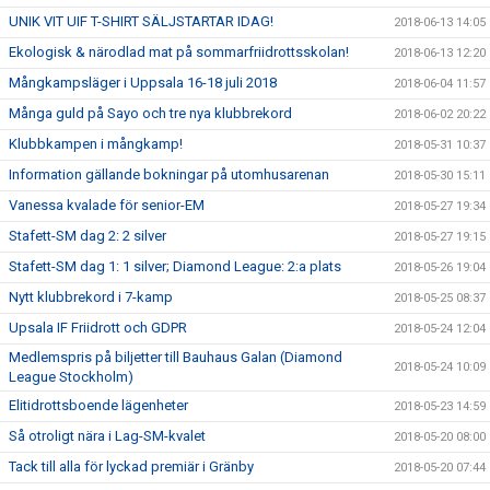
UNIK VIT UIF T-SHIRT SÄLJSTARTAR IDAG!
2018-06-13 14:05
Ekologisk & närodlad mat på sommarfriidrottsskolan!
2018-06-13 12:20
Mångkampsläger i Uppsala 16-18 juli 2018
2018-06-04 11:57
Många guld på Sayo och tre nya klubbrekord
2018-06-02 20:22
Klubbkampen i mångkamp!
2018-05-31 10:37
Information gällande bokningar på utomhusarenan
2018-05-30 15:11
Vanessa kvalade för senior-EM
2018-05-27 19:34
Stafett-SM dag 2: 2 silver
2018-05-27 19:15
Stafett-SM dag 1: 1 silver; Diamond League: 2:a plats
2018-05-26 19:04
Nytt klubbrekord i 7-kamp
2018-05-25 08:37
Upsala IF Friidrott och GDPR
2018-05-24 12:04
Medlemspris på biljetter till Bauhaus Galan (Diamond
2018-05-24 10:09
League Stockholm)
Elitidrottsboende lägenheter
2018-05-23 14:59
Så otroligt nära i Lag-SM-kvalet
2018-05-20 08:00
Tack till alla för lyckad premiär i Gränby
2018-05-20 07:44