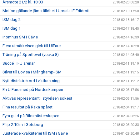
Årsmöte 21/2 kl. 18:00
2018-02-20 08:20
Motion gällande jämställdhet i Upsala IF Friidrott
2018-02-19 17:50
ISM dag 2
2018-02-18 16:17
ISM dag 1
2018-02-17 18:45
Inomhus SM i Gävle
2018-02-14 16:39
Flera utmärkelsen gick till UIFare
2018-02-14 16:28
Träning på Sportlovet (vecka 8)
2018-02-14 08:40
Succé i IFU arenan
2018-02-11 19:19
Silver till Lovisa i Mångkamp-ISM
2018-02-11 19:15
Nytt distriktrekord i viktkastning
2018-02-11 19:12
En UIFare med på Nordenkampen
2018-02-05 17:56
Aktivas representant i styrelsen sökes!
2018-02-05 11:56
Fina resultat på Raka spåret
2018-02-04 19:17
Fyra guld på Riksmästerskapen
2018-02-04 08:26
Filip 2.10 m i Göteborg
2018-02-03 20:33
Justerade kvalkriterier till ISM i Gävle
2018-01-29 20:48