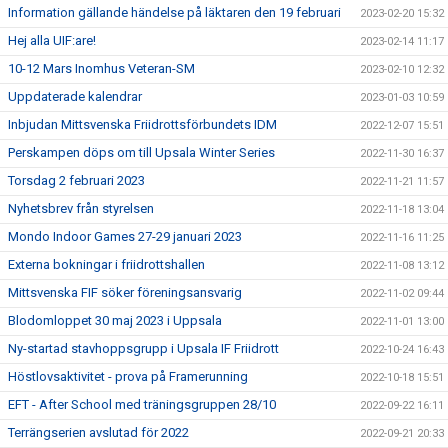
Information gällande händelse på läktaren den 19 februari
2023-02-20 15:32
Hej alla UIF:are!
2023-02-14 11:17
10-12 Mars Inomhus Veteran-SM
2023-02-10 12:32
Uppdaterade kalendrar
2023-01-03 10:59
Inbjudan Mittsvenska Friidrottsförbundets IDM
2022-12-07 15:51
Perskampen döps om till Upsala Winter Series
2022-11-30 16:37
Torsdag 2 februari 2023
2022-11-21 11:57
Nyhetsbrev från styrelsen
2022-11-18 13:04
Mondo Indoor Games 27-29 januari 2023
2022-11-16 11:25
Externa bokningar i friidrottshallen
2022-11-08 13:12
Mittsvenska FIF söker föreningsansvarig
2022-11-02 09:44
Blodomloppet 30 maj 2023 i Uppsala
2022-11-01 13:00
Ny-startad stavhoppsgrupp i Upsala IF Friidrott
2022-10-24 16:43
Höstlovsaktivitet - prova på Framerunning
2022-10-18 15:51
EFT - After School med träningsgruppen 28/10
2022-09-22 16:11
Terrängserien avslutad för 2022
2022-09-21 20:33