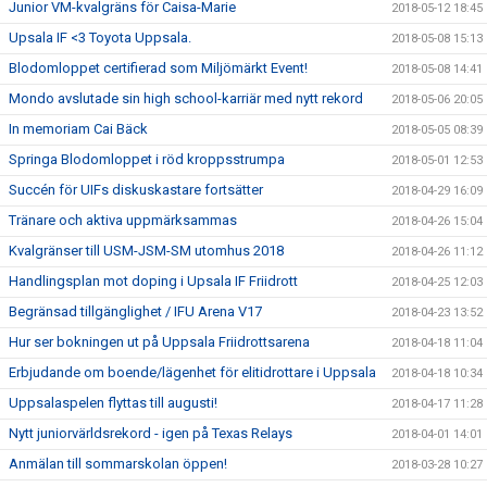
Junior VM-kvalgräns för Caisa-Marie
2018-05-12 18:45
Upsala IF <3 Toyota Uppsala.
2018-05-08 15:13
Blodomloppet certifierad som Miljömärkt Event!
2018-05-08 14:41
Mondo avslutade sin high school-karriär med nytt rekord
2018-05-06 20:05
In memoriam Cai Bäck
2018-05-05 08:39
Springa Blodomloppet i röd kroppsstrumpa
2018-05-01 12:53
Succén för UIFs diskuskastare fortsätter
2018-04-29 16:09
Tränare och aktiva uppmärksammas
2018-04-26 15:04
Kvalgränser till USM-JSM-SM utomhus 2018
2018-04-26 11:12
Handlingsplan mot doping i Upsala IF Friidrott
2018-04-25 12:03
Begränsad tillgänglighet / IFU Arena V17
2018-04-23 13:52
Hur ser bokningen ut på Uppsala Friidrottsarena
2018-04-18 11:04
Erbjudande om boende/lägenhet för elitidrottare i Uppsala
2018-04-18 10:34
Uppsalaspelen flyttas till augusti!
2018-04-17 11:28
Nytt juniorvärldsrekord - igen på Texas Relays
2018-04-01 14:01
Anmälan till sommarskolan öppen!
2018-03-28 10:27