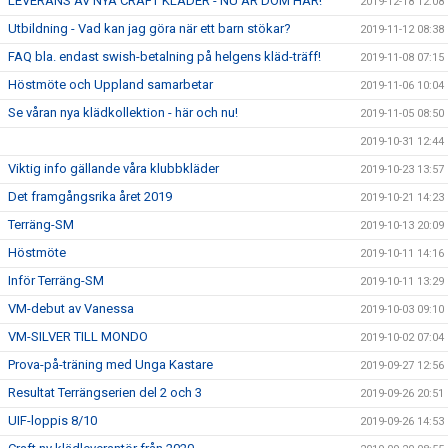
LEVERANS AV NYA CRAFT KLÄDER - NU ÄR DOM HÄR!
2019-12-18 12:08
Utbildning - Vad kan jag göra när ett barn stökar?
2019-11-12 08:38
FAQ bla. endast swish-betalning på helgens kläd-träff!
2019-11-08 07:15
Höstmöte och Uppland samarbetar
2019-11-06 10:04
Se våran nya klädkollektion - här och nu!
2019-11-05 08:50
2019-10-31 12:44
Viktig info gällande våra klubbkläder
2019-10-23 13:57
Det framgångsrika året 2019
2019-10-21 14:23
Terräng-SM
2019-10-13 20:09
Höstmöte
2019-10-11 14:16
Inför Terräng-SM
2019-10-11 13:29
VM-debut av Vanessa
2019-10-03 09:10
VM-SILVER TILL MONDO
2019-10-02 07:04
Prova-på-träning med Unga Kastare
2019-09-27 12:56
Resultat Terrängserien del 2 och 3
2019-09-26 20:51
UIF-loppis 8/10
2019-09-26 14:53