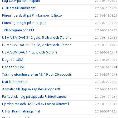
Lag-USM på hemmaplan
2019-08-17 21:00
6 UIFare till landslaget
2019-08-13 12:51
Föreningsrabatt på Finnkampen biljetter
2019-08-13 08:29
Föreningsdagar på Intersport
2019-08-12 13:31
Tidsprogram och PM
2019-08-12 12:53
USM/JSM DAG 3 - 2 guld, 5 silver och 7 brons
2019-08-11 21:55
USM/JSM DAG 2 - 3 guld, 2 silver och 1 brons
2019-08-10 21:15
USM/JSM DAG1: 1 guld och 5 brons
2019-08-09 21:48
Dags för JSM
2019-08-07 12:30
Dags för USM
2019-08-07 12:24
Träning utomhusarenan 12, 19 och 26 augusti
2019-08-07 10:48
Nytt klubbrekord
2019-07-22 22:03
Anmälan till Uppsalaspelen är öppen!!
2019-06-14 12:13
Fantastisk helg på Uppsala Friidrottsarena
2019-06-10 10:57
Fjärdeplats och U23-Kval av Lovisa Östervall
2019-06-10 10:42
UIF till Kraftmätningsfinal
2019-06-07 13:21