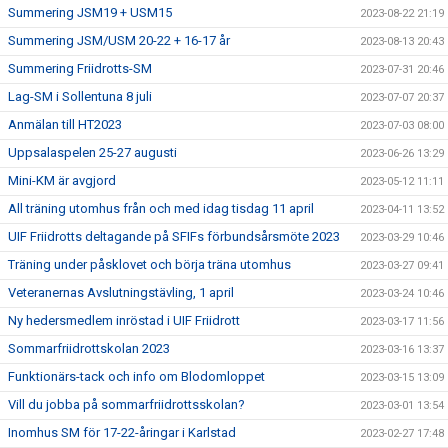
Summering JSM19 + USM15
2023-08-22 21:19
Summering JSM/USM 20-22 + 16-17 år
2023-08-13 20:43
Summering Friidrotts-SM
2023-07-31 20:46
Lag-SM i Sollentuna 8 juli
2023-07-07 20:37
Anmälan till HT2023
2023-07-03 08:00
Uppsalaspelen 25-27 augusti
2023-06-26 13:29
Mini-KM är avgjord
2023-05-12 11:11
All träning utomhus från och med idag tisdag 11 april
2023-04-11 13:52
UIF Friidrotts deltagande på SFIFs förbundsårsmöte 2023
2023-03-29 10:46
Träning under påsklovet och börja träna utomhus
2023-03-27 09:41
Veteranernas Avslutningstävling, 1 april
2023-03-24 10:46
Ny hedersmedlem inröstad i UIF Friidrott
2023-03-17 11:56
Sommarfriidrottskolan 2023
2023-03-16 13:37
Funktionärs-tack och info om Blodomloppet
2023-03-15 13:09
Vill du jobba på sommarfriidrottsskolan?
2023-03-01 13:54
Inomhus SM för 17-22-åringar i Karlstad
2023-02-27 17:48