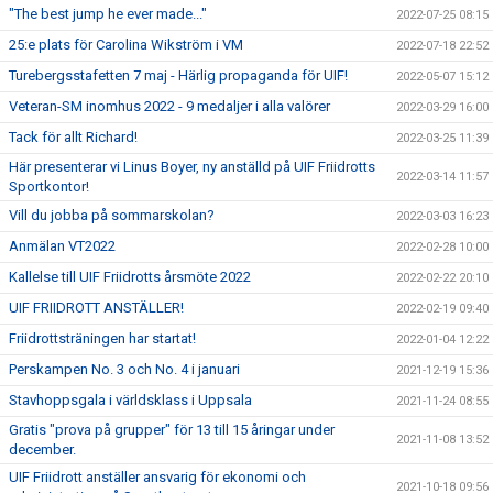
"The best jump he ever made..."
2022-07-25 08:15
25:e plats för Carolina Wikström i VM
2022-07-18 22:52
Turebergsstafetten 7 maj - Härlig propaganda för UIF!
2022-05-07 15:12
Veteran-SM inomhus 2022 - 9 medaljer i alla valörer
2022-03-29 16:00
Tack för allt Richard!
2022-03-25 11:39
Här presenterar vi Linus Boyer, ny anställd på UIF Friidrotts
2022-03-14 11:57
Sportkontor!
Vill du jobba på sommarskolan?
2022-03-03 16:23
Anmälan VT2022
2022-02-28 10:00
Kallelse till UIF Friidrotts årsmöte 2022
2022-02-22 20:10
UIF FRIIDROTT ANSTÄLLER!
2022-02-19 09:40
Friidrottsträningen har startat!
2022-01-04 12:22
Perskampen No. 3 och No. 4 i januari
2021-12-19 15:36
Stavhoppsgala i världsklass i Uppsala
2021-11-24 08:55
Gratis "prova på grupper" för 13 till 15 åringar under
2021-11-08 13:52
december.
UIF Friidrott anställer ansvarig för ekonomi och
2021-10-18 09:56