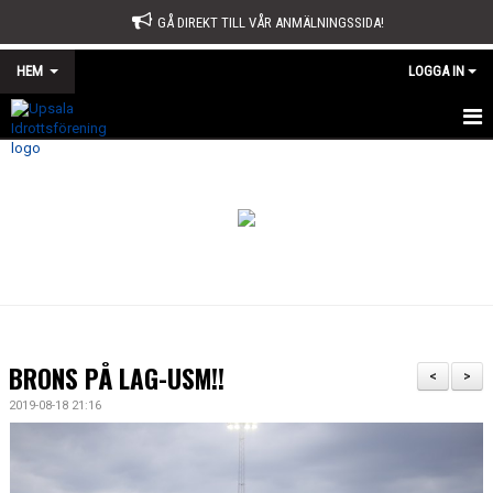
GÅ DIREKT TILL VÅR ANMÄLNINGSSIDA!
HEM
LOGGA IN
START
OM OSS
STYRELSE
SPORTKONTORET
STADGAR
BRONS PÅ LAG-USM!!
<
>
ÅRSMÖTE
2019-08-18 21:16
ÅRSBERÄTTELSE OCH VERKSAMHETSPLAN