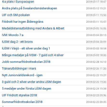
4:a plats i Europacupen
2018-03-17 18:47
Andra plats på Svealandsmästerskapen
2018-03-12 19:21
UIF och SM-pokalen
2018-03-11 15:50
Friidrott har ingen åldersgräns
2018-03-11 15:47
Medeldistansutbildning med Anders & Albert
2018-03-05 16:06
IVM: Mondo 7:a
2018-03-04 20:13
IUSM dag 2 - ett brons
2018-03-04 20:09
IUSM i Växjö - ett silver under dag 1
2018-03-03 18:54
Många medaljer på IVSM - 7 guld och 4 silver
2018-03-03 18:00
Jobb sommarfriidrottsskolan 2018
2018-02-28 14:10
Tränarutbildningar i mars
2018-02-26 11:20
Nytt Juniorvärldsrekord - igen
2018-02-25 19:27
3 guld och 2 silver under andra IJSM dagen
2018-02-25 19:20
5 medaljer under första IJSM dagen
2018-02-24 19:34
UIF Friidrott styrelse 2018
2018-02-23 09:36
Sommarfriidrottsskolan 2018
2018-02-22 20:35