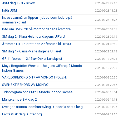
JSM dag 1 - 3 x silver!!
2020-02-29 22:10
Inför JSM
2020-02-28 14:24
Intresseanmälan öppen - jobba som ledare på
2020-02-27 13:27
sommarskolan!
Info om SM 2020 på morgondagens årsmöte
2020-02-26 09:35
SM dag 2 - Klara Helander dagens UIFare!
2020-02-26 09:19
Årsmöte UIF Friidrott den 27 februari kl. 18:00
2020-02-24 08:55
SM dag 1 - Caisa-Marie dagens UIFare!
2020-02-22 22:18
GP 11 februari - 2.15 av Oskar Lundqvist
2020-02-12 07:06
Maya Bergström Weekes - helgens UIFare på Mondo
2020-02-10 20:30
Indoor Games
VÄRLDSREKORD 6,17 AV MONDO I POLEN!
2020-02-08 20:30
SVENSKT REKORD AV MONDO!
2020-02-04 20:57
Tidsprogram och PM till Mondo Indoor Games
2020-02-03 15:04
Mångkamps-SM dag 2
2020-02-02 19:13
Sveriges största inomhustävling i Uppsala nästa helg!
2020-02-02 11:37
Fantastisk dag i Göteborg
2020-02-01 19:50