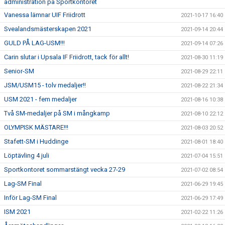
administration på Sportkontoret
Vanessa lämnar UIF Friidrott
2021-10-17 16:40
Svealandsmästerskapen 2021
2021-09-14 20:44
GULD PÅ LAG-USM!!!
2021-09-14 07:26
Carin slutar i Upsala IF Friidrott, tack för allt!
2021-08-30 11:19
Senior-SM
2021-08-29 22:11
JSM/USM15 - tolv medaljer!!
2021-08-22 21:34
USM 2021 - fem medaljer
2021-08-16 10:38
Två SM-medaljer på SM i mångkamp
2021-08-10 22:12
OLYMPISK MÄSTARE!!!
2021-08-03 20:52
Stafett-SM i Huddinge
2021-08-01 18:40
Löptävling 4 juli
2021-07-04 15:51
Sportkontoret sommarstängt vecka 27-29
2021-07-02 08:54
Lag-SM Final
2021-06-29 19:45
Inför Lag-SM Final
2021-06-29 17:49
ISM 2021
2021-02-22 11:26