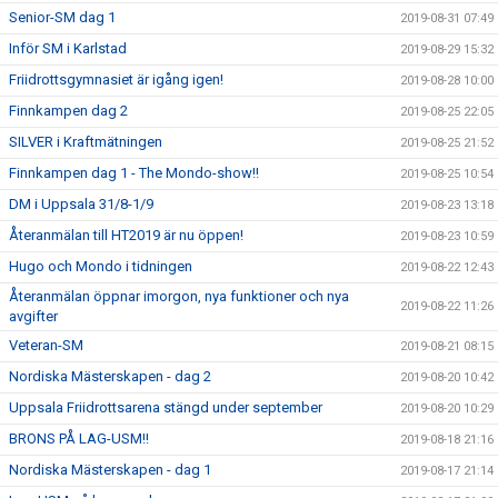
Senior-SM dag 1
2019-08-31 07:49
Inför SM i Karlstad
2019-08-29 15:32
Friidrottsgymnasiet är igång igen!
2019-08-28 10:00
Finnkampen dag 2
2019-08-25 22:05
SILVER i Kraftmätningen
2019-08-25 21:52
Finnkampen dag 1 - The Mondo-show!!
2019-08-25 10:54
DM i Uppsala 31/8-1/9
2019-08-23 13:18
Återanmälan till HT2019 är nu öppen!
2019-08-23 10:59
Hugo och Mondo i tidningen
2019-08-22 12:43
Återanmälan öppnar imorgon, nya funktioner och nya
2019-08-22 11:26
avgifter
Veteran-SM
2019-08-21 08:15
Nordiska Mästerskapen - dag 2
2019-08-20 10:42
Uppsala Friidrottsarena stängd under september
2019-08-20 10:29
BRONS PÅ LAG-USM!!
2019-08-18 21:16
Nordiska Mästerskapen - dag 1
2019-08-17 21:14