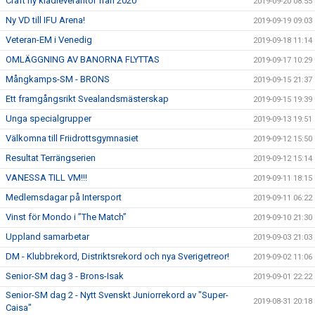
Craft ny klädleverantör från 2020
2019-09-20 08:55
Ny VD till IFU Arena!
2019-09-19 09:03
Veteran-EM i Venedig
2019-09-18 11:14
OMLÄGGNING AV BANORNA FLYTTAS
2019-09-17 10:29
Mångkamps-SM - BRONS
2019-09-15 21:37
Ett framgångsrikt Svealandsmästerskap
2019-09-15 19:39
Unga specialgrupper
2019-09-13 19:51
Välkomna till Friidrottsgymnasiet
2019-09-12 15:50
Resultat Terrängserien
2019-09-12 15:14
VANESSA TILL VM!!!
2019-09-11 18:15
Medlemsdagar på Intersport
2019-09-11 06:22
Vinst för Mondo i ”The Match”
2019-09-10 21:30
Uppland samarbetar
2019-09-03 21:03
DM - Klubbrekord, Distriktsrekord och nya Sverigetreor!
2019-09-02 11:06
Senior-SM dag 3 - Brons-Isak
2019-09-01 22:22
Senior-SM dag 2 - Nytt Svenskt Juniorrekord av "Super-
2019-08-31 20:18
Caisa"