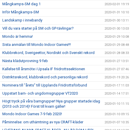
Mångkamps-SM dag 1
2020-02-01 19:19
Inför Mångkamps-SM
2020-01-31 10:10
Landskamp i innebandy
2020-01-30 13:11
Vill du vara starter på SM och GP-tävlingar?
2020-01-30 13:03
Mondo är hemma!
2020-01-29 10:08
Sista anmälan till Mondo Indoor Games!!!
2020-01-29 08:48
Klubbrekord, Sverigeettor, Nordiskt och Svenskt rekord
2020-01-28 08:33
Nästa klädutprovning 9 feb
2020-01-27 13:51
Kallelse till årsmöte i Upsala IF friidrottssektionen
2020-01-27 07:46
Distriktsrekord, klubbrekord och personliga rekord
2020-01-19 20:26
Nominera till "årets" till Upplands Friidrottsförbund
2020-01-17 11:03
Uppstart barn- och ungdomsgrupper VT2020
2020-01-14 17:51
Högt tryck på våra barngrupper! Nya grupper startade idag
2020-01-10 11:15
(2013 och 2014)! Först till kvarn gäller!
Mondo Indoor Games 7-9 feb 2020!
2020-01-10 09:15
Påminnelse: om uthämtning av nya CRAFT-kläder
2020-01-07 10:35