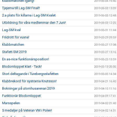
Klubbmatchen igång!
2019-06-04 19:46
Tjejerna till Lag-SM Final!!
2019-06-03 13:09
2:a plats för killarna i Lag-SM Kvalet
2019-06-03 12:48
Utbildning för våra medlemmar den 7 Juni!
2019-06-03 12:25
Lag-SM kval
2019-05-31 11:44
Friidrott för vuxna!
2019-05-29 09:59
Klubbmatchen
2019-05-27 17:08
Stafett-SM 2019
2019-05-27 13:16
En as-nice funktionärsposition!
2019-05-23 13:59
Blodomloppet klart - Tack!
2019-05-13 20:35
Stort deltagande i Turebergsstafetten
2019-05-05 14:34
Klubbrekord för systrarna Knutsson!
2019-04-21 16:40
Bokningar på utomhusarenan 2019
2019-04-15 11:16
Funktionär Blodomloppet
2019-04-09 17:41
Marsspelen
2019-04-02 21:40
5 medaljer på Veteran VM i Polen!
2019-04-02 14:31