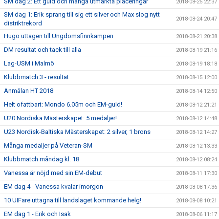
SM dag 2: Ett guld och många utmärkta placeringar
2018-08-25 22:37
SM dag 1: Erik sprang till sig ett silver och Max slog nytt
2018-08-24 20:47
distriktrekord
Hugo uttagen till Ungdomsfinnkampen
2018-08-21 20:38
DM resultat och tack till alla
2018-08-19 21:16
Lag-USM i Malmö
2018-08-19 18:18
Klubbmatch 3 - resultat
2018-08-15 12:00
Anmälan HT 2018
2018-08-14 12:50
Helt ofattbart: Mondo 6.05m och EM-guld!
2018-08-12 21:21
U20 Nordiska Mästerskapet: 5 medaljer!
2018-08-12 14:48
U23 Nordisk-Baltiska Mästerskapet: 2 silver, 1 brons
2018-08-12 14:27
Många medaljer på Veteran-SM
2018-08-12 13:33
Klubbmatch måndag kl. 18
2018-08-12 08:24
Vanessa är nöjd med sin EM-debut
2018-08-11 17:30
EM dag 4 - Vanessa kvalar imorgon
2018-08-08 17:36
10 UIFare uttagna till landslaget kommande helg!
2018-08-08 10:21
EM dag 1 - Erik och Isak
2018-08-06 11:17