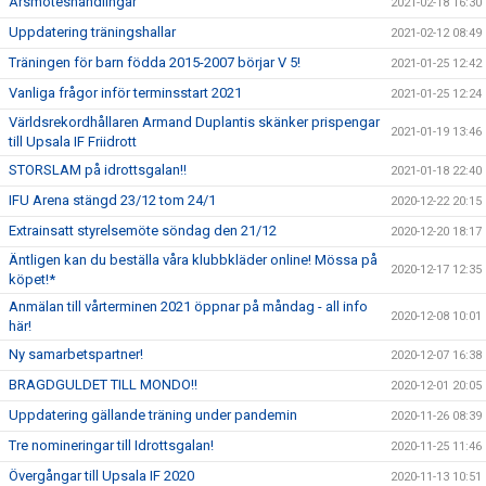
Årsmöteshandlingar
2021-02-18 16:30
Uppdatering träningshallar
2021-02-12 08:49
Träningen för barn födda 2015-2007 börjar V 5!
2021-01-25 12:42
Vanliga frågor inför terminsstart 2021
2021-01-25 12:24
Världsrekordhållaren Armand Duplantis skänker prispengar
2021-01-19 13:46
till Upsala IF Friidrott
STORSLAM på idrottsgalan!!
2021-01-18 22:40
IFU Arena stängd 23/12 tom 24/1
2020-12-22 20:15
Extrainsatt styrelsemöte söndag den 21/12
2020-12-20 18:17
Äntligen kan du beställa våra klubbkläder online! Mössa på
2020-12-17 12:35
köpet!*
Anmälan till vårterminen 2021 öppnar på måndag - all info
2020-12-08 10:01
här!
Ny samarbetspartner!
2020-12-07 16:38
BRAGDGULDET TILL MONDO!!
2020-12-01 20:05
Uppdatering gällande träning under pandemin
2020-11-26 08:39
Tre nomineringar till Idrottsgalan!
2020-11-25 11:46
Övergångar till Upsala IF 2020
2020-11-13 10:51