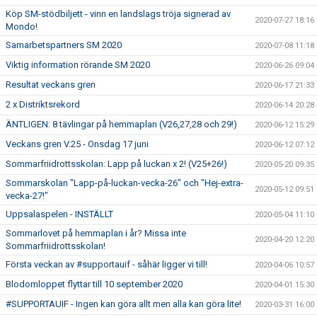
Köp SM-stödbiljett - vinn en landslags tröja signerad av
2020-07-27 18:16
Mondo!
Samarbetspartners SM 2020
2020-07-08 11:18
Viktig information rörande SM 2020
2020-06-26 09:04
Resultat veckans gren
2020-06-17 21:33
2 x Distriktsrekord
2020-06-14 20:28
ÄNTLIGEN: 8 tävlingar på hemmaplan (V26,27,28 och 29!)
2020-06-12 15:29
Veckans gren V.25 - Onsdag 17 juni
2020-06-12 07:12
Sommarfriidrottsskolan: Lapp på luckan x 2! (V25+26!)
2020-05-20 09:35
Sommarskolan "Lapp-på-luckan-vecka-26" och "Hej-extra-
2020-05-12 09:51
vecka-27!"
Uppsalaspelen - INSTÄLLT
2020-05-04 11:10
Sommarlovet på hemmaplan i år? Missa inte
2020-04-20 12:20
Sommarfriidrottsskolan!
Första veckan av #supportauif - såhär ligger vi till!
2020-04-06 10:57
Blodomloppet flyttar till 10 september 2020
2020-04-01 15:30
#SUPPORTAUIF - Ingen kan göra allt men alla kan göra lite!
2020-03-31 16:00