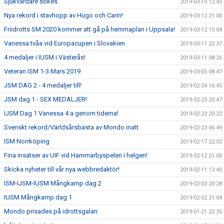
Sjukvårdare sökes
2019-03-19 12:45
Nya rekord i stavhopp av Hugo och Carin!
2019-03-12 21:00
Friidrotts SM 2020 kommer att gå på hemmaplan i Uppsala!
2019-03-12 15:04
Vanessa tvåa vid Europacupen i Slovakien
2019-03-11 22:37
4 medaljer i IUSM i Västerås!
2019-03-11 08:26
Veteran ISM 1-3 Mars 2019
2019-03-05 08:47
JSM DAG 2 - 4 medaljer till!
2019-02-24 16:45
JSM dag 1 - SEX MEDALJER!
2019-02-23 20:47
IJSM Dag 1 Vanessa 4:a genom tiderna!
2019-02-23 20:22
Svenskt rekord/Världsårsbästa av Mondo inatt
2019-02-23 06:49
ISM Norrköping
2019-02-17 22:02
Fina insatser av UIF vid Hammarbyspelen i helgen!
2019-02-12 21:00
Skicka nyheter till vår nya webbredaktör!
2019-02-11 13:40
ISM-IJSM-IUSM Mångkamp dag 2
2019-02-03 20:28
IUSM Mångkamp dag 1
2019-02-02 21:04
Mondo prisades på idrottsgalan
2019-01-21 22:35