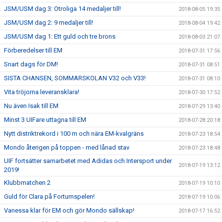
JSM/USM dag 3: Otroliga 14 medaljer till!
2018-08-05 19:35
JSM/USM dag 2: 9 medaljer till!
2018-08-04 19:42
JSM/USM dag 1: Ett guld och tre brons
2018-08-03 21:07
Förberedelser till EM
2018-07-31 17:56
Snart dags för DM!
2018-07-31 08:51
SISTA CHANSEN, SOMMARSKOLAN V32 och V33!
2018-07-31 08:10
Vita tröjorna leveransklara!
2018-07-30 17:52
Nu även Isak till EM
2018-07-29 13:40
Minst 3 UIFare uttagna till EM
2018-07-28 20:18
Nytt distriktrekord i 100 m och nära EM-kvalgräns
2018-07-23 18:54
Mondo återigen på toppen - med lånad stav
2018-07-23 18:48
UIF fortsätter samarbetet med Adidas och Intersport under
2018-07-19 13:12
2019!
Klubbmatchen 2
2018-07-19 10:10
Guld för Clara på Fortumspelen!
2018-07-19 10:06
Vanessa klar för EM och gör Mondo sällskap!
2018-07-17 16:52