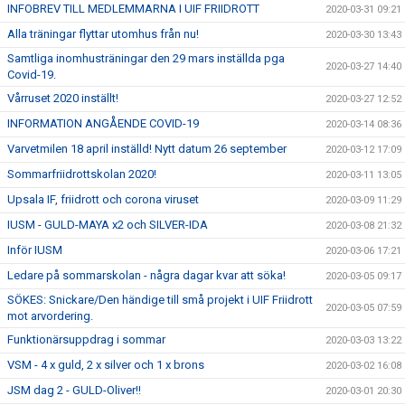
INFOBREV TILL MEDLEMMARNA I UIF FRIIDROTT
2020-03-31 09:21
Alla träningar flyttar utomhus från nu!
2020-03-30 13:43
Samtliga inomhusträningar den 29 mars inställda pga
2020-03-27 14:40
Covid-19.
Vårruset 2020 inställt!
2020-03-27 12:52
INFORMATION ANGÅENDE COVID-19
2020-03-14 08:36
Varvetmilen 18 april inställd! Nytt datum 26 september
2020-03-12 17:09
Sommarfriidrottskolan 2020!
2020-03-11 13:05
Upsala IF, friidrott och corona viruset
2020-03-09 11:29
IUSM - GULD-MAYA x2 och SILVER-IDA
2020-03-08 21:32
Inför IUSM
2020-03-06 17:21
Ledare på sommarskolan - några dagar kvar att söka!
2020-03-05 09:17
SÖKES: Snickare/Den händige till små projekt i UIF Friidrott
2020-03-05 07:59
mot arvordering.
Funktionärsuppdrag i sommar
2020-03-03 13:22
VSM - 4 x guld, 2 x silver och 1 x brons
2020-03-02 16:08
JSM dag 2 - GULD-Oliver!!
2020-03-01 20:30