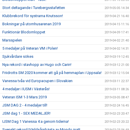
Stort deltagande i Turebergsstafetten
2019-05-05 14:34
Klubbrekord för systrarna Knutsson!
2019-04-21 16:40
Bokningar på utomhusarenan 2019
2019-04-15 11:16
Funktionär Blodomloppet
2019-04-09 17:41
Marsspelen
2019-04-02 21:40
5 medaljer på Veteran VM i Polen!
2019-04-02 14:31
Sjukvårdare sökes
2019-03-19 12:45
Nya rekord i stavhopp av Hugo och Carin!
2019-03-12 21:00
Friidrotts SM 2020 kommer att gå på hemmaplan i Uppsala!
2019-03-12 15:04
Vanessa tvåa vid Europacupen i Slovakien
2019-03-11 22:37
4 medaljer i IUSM i Västerås!
2019-03-11 08:26
Veteran ISM 1-3 Mars 2019
2019-03-05 08:47
JSM DAG 2 - 4 medaljer till!
2019-02-24 16:45
JSM dag 1 - SEX MEDALJER!
2019-02-23 20:47
IJSM Dag 1 Vanessa 4:a genom tiderna!
2019-02-23 20:22
Svenskt rekord/Världsårsbästa av Mondo inatt
2019-02-23 06:49