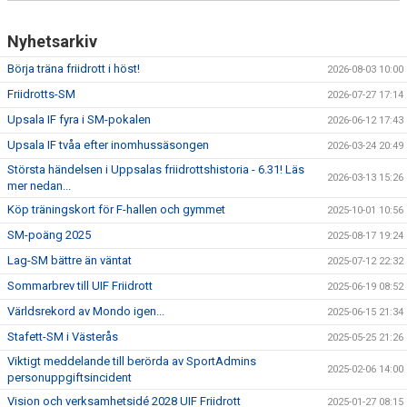
Nyhetsarkiv
Börja träna friidrott i höst!
2026-08-03 10:00
Friidrotts-SM
2026-07-27 17:14
Upsala IF fyra i SM-pokalen
2026-06-12 17:43
Upsala IF tvåa efter inomhussäsongen
2026-03-24 20:49
Största händelsen i Uppsalas friidrottshistoria - 6.31! Läs
2026-03-13 15:26
mer nedan...
Köp träningskort för F-hallen och gymmet
2025-10-01 10:56
SM-poäng 2025
2025-08-17 19:24
Lag-SM bättre än väntat
2025-07-12 22:32
Sommarbrev till UIF Friidrott
2025-06-19 08:52
Världsrekord av Mondo igen...
2025-06-15 21:34
Stafett-SM i Västerås
2025-05-25 21:26
Viktigt meddelande till berörda av SportAdmins
2025-02-06 14:00
personuppgiftsincident
Vision och verksamhetsidé 2028 UIF Friidrott
2025-01-27 08:15