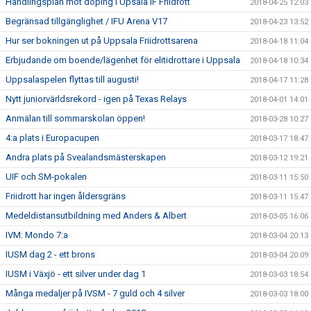
Handlingsplan mot doping i Upsala IF Friidrott
2018-04-25 12:03
Begränsad tillgänglighet / IFU Arena V17
2018-04-23 13:52
Hur ser bokningen ut på Uppsala Friidrottsarena
2018-04-18 11:04
Erbjudande om boende/lägenhet för elitidrottare i Uppsala
2018-04-18 10:34
Uppsalaspelen flyttas till augusti!
2018-04-17 11:28
Nytt juniorvärldsrekord - igen på Texas Relays
2018-04-01 14:01
Anmälan till sommarskolan öppen!
2018-03-28 10:27
4:a plats i Europacupen
2018-03-17 18:47
Andra plats på Svealandsmästerskapen
2018-03-12 19:21
UIF och SM-pokalen
2018-03-11 15:50
Friidrott har ingen åldersgräns
2018-03-11 15:47
Medeldistansutbildning med Anders & Albert
2018-03-05 16:06
IVM: Mondo 7:a
2018-03-04 20:13
IUSM dag 2 - ett brons
2018-03-04 20:09
IUSM i Växjö - ett silver under dag 1
2018-03-03 18:54
Många medaljer på IVSM - 7 guld och 4 silver
2018-03-03 18:00