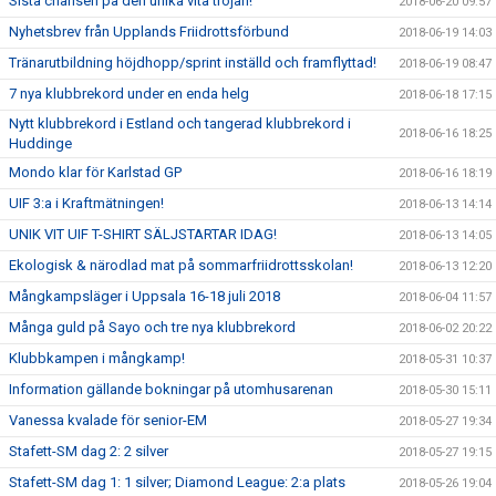
Sista chansen på den unika vita tröjan!
2018-06-20 09:57
Nyhetsbrev från Upplands Friidrottsförbund
2018-06-19 14:03
Tränarutbildning höjdhopp/sprint inställd och framflyttad!
2018-06-19 08:47
7 nya klubbrekord under en enda helg
2018-06-18 17:15
Nytt klubbrekord i Estland och tangerad klubbrekord i
2018-06-16 18:25
Huddinge
Mondo klar för Karlstad GP
2018-06-16 18:19
UIF 3:a i Kraftmätningen!
2018-06-13 14:14
UNIK VIT UIF T-SHIRT SÄLJSTARTAR IDAG!
2018-06-13 14:05
Ekologisk & närodlad mat på sommarfriidrottsskolan!
2018-06-13 12:20
Mångkampsläger i Uppsala 16-18 juli 2018
2018-06-04 11:57
Många guld på Sayo och tre nya klubbrekord
2018-06-02 20:22
Klubbkampen i mångkamp!
2018-05-31 10:37
Information gällande bokningar på utomhusarenan
2018-05-30 15:11
Vanessa kvalade för senior-EM
2018-05-27 19:34
Stafett-SM dag 2: 2 silver
2018-05-27 19:15
Stafett-SM dag 1: 1 silver; Diamond League: 2:a plats
2018-05-26 19:04