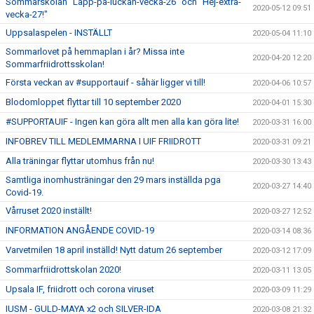
Sommarskolan "Lapp-på-luckan-vecka-26" och "Hej-extra-
2020-05-12 09:51
vecka-27!"
Uppsalaspelen - INSTÄLLT
2020-05-04 11:10
Sommarlovet på hemmaplan i år? Missa inte
2020-04-20 12:20
Sommarfriidrottsskolan!
Första veckan av #supportauif - såhär ligger vi till!
2020-04-06 10:57
Blodomloppet flyttar till 10 september 2020
2020-04-01 15:30
#SUPPORTAUIF - Ingen kan göra allt men alla kan göra lite!
2020-03-31 16:00
INFOBREV TILL MEDLEMMARNA I UIF FRIIDROTT
2020-03-31 09:21
Alla träningar flyttar utomhus från nu!
2020-03-30 13:43
Samtliga inomhusträningar den 29 mars inställda pga
2020-03-27 14:40
Covid-19.
Vårruset 2020 inställt!
2020-03-27 12:52
INFORMATION ANGÅENDE COVID-19
2020-03-14 08:36
Varvetmilen 18 april inställd! Nytt datum 26 september
2020-03-12 17:09
Sommarfriidrottskolan 2020!
2020-03-11 13:05
Upsala IF, friidrott och corona viruset
2020-03-09 11:29
IUSM - GULD-MAYA x2 och SILVER-IDA
2020-03-08 21:32