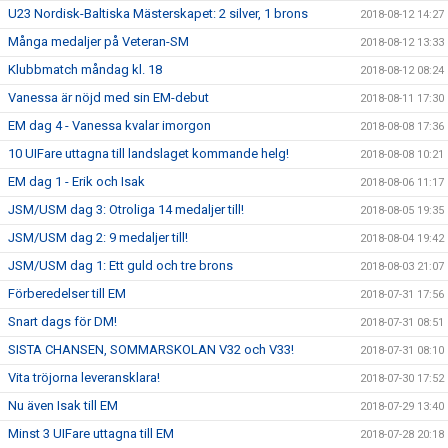
U23 Nordisk-Baltiska Mästerskapet: 2 silver, 1 brons
2018-08-12 14:27
Många medaljer på Veteran-SM
2018-08-12 13:33
Klubbmatch måndag kl. 18
2018-08-12 08:24
Vanessa är nöjd med sin EM-debut
2018-08-11 17:30
EM dag 4 - Vanessa kvalar imorgon
2018-08-08 17:36
10 UIFare uttagna till landslaget kommande helg!
2018-08-08 10:21
EM dag 1 - Erik och Isak
2018-08-06 11:17
JSM/USM dag 3: Otroliga 14 medaljer till!
2018-08-05 19:35
JSM/USM dag 2: 9 medaljer till!
2018-08-04 19:42
JSM/USM dag 1: Ett guld och tre brons
2018-08-03 21:07
Förberedelser till EM
2018-07-31 17:56
Snart dags för DM!
2018-07-31 08:51
SISTA CHANSEN, SOMMARSKOLAN V32 och V33!
2018-07-31 08:10
Vita tröjorna leveransklara!
2018-07-30 17:52
Nu även Isak till EM
2018-07-29 13:40
Minst 3 UIFare uttagna till EM
2018-07-28 20:18