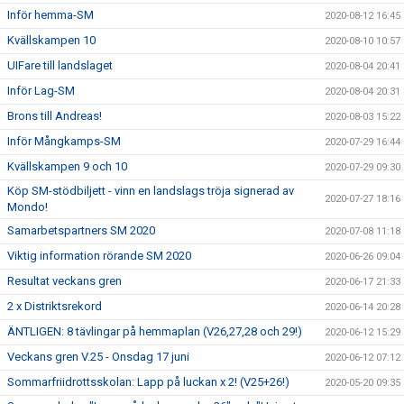
Inför hemma-SM
2020-08-12 16:45
Kvällskampen 10
2020-08-10 10:57
UIFare till landslaget
2020-08-04 20:41
Inför Lag-SM
2020-08-04 20:31
Brons till Andreas!
2020-08-03 15:22
Inför Mångkamps-SM
2020-07-29 16:44
Kvällskampen 9 och 10
2020-07-29 09:30
Köp SM-stödbiljett - vinn en landslags tröja signerad av
2020-07-27 18:16
Mondo!
Samarbetspartners SM 2020
2020-07-08 11:18
Viktig information rörande SM 2020
2020-06-26 09:04
Resultat veckans gren
2020-06-17 21:33
2 x Distriktsrekord
2020-06-14 20:28
ÄNTLIGEN: 8 tävlingar på hemmaplan (V26,27,28 och 29!)
2020-06-12 15:29
Veckans gren V.25 - Onsdag 17 juni
2020-06-12 07:12
Sommarfriidrottsskolan: Lapp på luckan x 2! (V25+26!)
2020-05-20 09:35