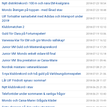
Nytt distriktrekord i 100 m och nära EM-kvalgräns
2018-07-23 18:54
Mondo återigen på toppen - med lånad stav
2018-07-23 18:48
UIF fortsätter samarbetet med Adidas och Intersport under
2018-07-19 13:12
2019!
Klubbmatchen 2
2018-07-19 10:10
Guld för Clara på Fortumspelen!
2018-07-19 10:06
Vanessa klar för EM och gör Mondo sällskap!
2018-07-17 16:52
Junior VM Guld och Mästerskapsrekord
2018-07-14 17:29
Junior VM: Mondo enkelt vidare till final
2018-07-12 15:18
Junior VM: Bra prestation av Caisa-Marie
2018-07-11 09:46
Nordisk mästare i veteranklassen
2018-07-08 21:21
5 nya klubbrekord och två guld på Världsungdomsspelen
2018-07-01 21:06
Låt UIF Friidrott synas i sommar!
2018-06-28 11:07
Nytt klubbrekord i stav
2018-06-25 21:35
Telefontider under sommaren & vanliga frågor
2018-06-21 10:40
Mondo och Caisa-Marie i blågula kläder
2018-06-20 19:49