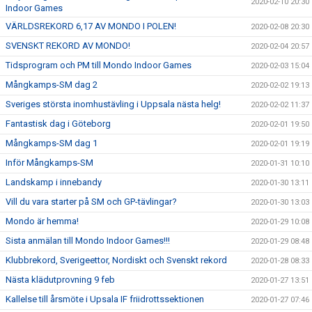
2020-02-10 20:30
Indoor Games
VÄRLDSREKORD 6,17 AV MONDO I POLEN!
2020-02-08 20:30
SVENSKT REKORD AV MONDO!
2020-02-04 20:57
Tidsprogram och PM till Mondo Indoor Games
2020-02-03 15:04
Mångkamps-SM dag 2
2020-02-02 19:13
Sveriges största inomhustävling i Uppsala nästa helg!
2020-02-02 11:37
Fantastisk dag i Göteborg
2020-02-01 19:50
Mångkamps-SM dag 1
2020-02-01 19:19
Inför Mångkamps-SM
2020-01-31 10:10
Landskamp i innebandy
2020-01-30 13:11
Vill du vara starter på SM och GP-tävlingar?
2020-01-30 13:03
Mondo är hemma!
2020-01-29 10:08
Sista anmälan till Mondo Indoor Games!!!
2020-01-29 08:48
Klubbrekord, Sverigeettor, Nordiskt och Svenskt rekord
2020-01-28 08:33
Nästa klädutprovning 9 feb
2020-01-27 13:51
Kallelse till årsmöte i Upsala IF friidrottssektionen
2020-01-27 07:46