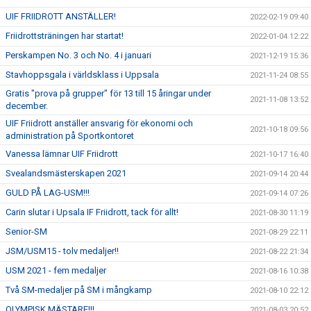
UIF FRIIDROTT ANSTÄLLER!
2022-02-19 09:40
Friidrottsträningen har startat!
2022-01-04 12:22
Perskampen No. 3 och No. 4 i januari
2021-12-19 15:36
Stavhoppsgala i världsklass i Uppsala
2021-11-24 08:55
Gratis "prova på grupper" för 13 till 15 åringar under
2021-11-08 13:52
december.
UIF Friidrott anställer ansvarig för ekonomi och
2021-10-18 09:56
administration på Sportkontoret
Vanessa lämnar UIF Friidrott
2021-10-17 16:40
Svealandsmästerskapen 2021
2021-09-14 20:44
GULD PÅ LAG-USM!!!
2021-09-14 07:26
Carin slutar i Upsala IF Friidrott, tack för allt!
2021-08-30 11:19
Senior-SM
2021-08-29 22:11
JSM/USM15 - tolv medaljer!!
2021-08-22 21:34
USM 2021 - fem medaljer
2021-08-16 10:38
Två SM-medaljer på SM i mångkamp
2021-08-10 22:12
OLYMPISK MÄSTARE!!!
2021-08-03 20:52