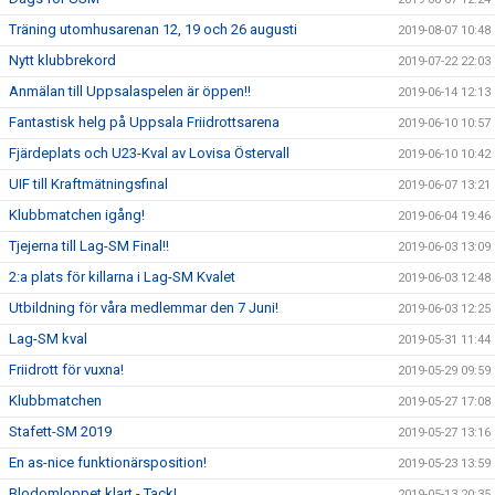
Träning utomhusarenan 12, 19 och 26 augusti
2019-08-07 10:48
Nytt klubbrekord
2019-07-22 22:03
Anmälan till Uppsalaspelen är öppen!!
2019-06-14 12:13
Fantastisk helg på Uppsala Friidrottsarena
2019-06-10 10:57
Fjärdeplats och U23-Kval av Lovisa Östervall
2019-06-10 10:42
UIF till Kraftmätningsfinal
2019-06-07 13:21
Klubbmatchen igång!
2019-06-04 19:46
Tjejerna till Lag-SM Final!!
2019-06-03 13:09
2:a plats för killarna i Lag-SM Kvalet
2019-06-03 12:48
Utbildning för våra medlemmar den 7 Juni!
2019-06-03 12:25
Lag-SM kval
2019-05-31 11:44
Friidrott för vuxna!
2019-05-29 09:59
Klubbmatchen
2019-05-27 17:08
Stafett-SM 2019
2019-05-27 13:16
En as-nice funktionärsposition!
2019-05-23 13:59
Blodomloppet klart - Tack!
2019-05-13 20:35