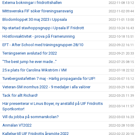
Externa bokningar i friidrottshallen
2022-11-08 13:12
Mittsvenska FIF söker föreningsansvarig
2022-11-02 09:44
Blodomloppet 30 maj 2023 i Uppsala
2022-11-01 13:00
Ny-startad stavhoppsgrupp i Upsala IF Friidrott
2022-10-24 16:43
Höstlovsaktivitet - prova på Framerunning
2022-10-18 15:51
EFT - After School med träningsgruppen 28/10
2022-09-22 16:11
Terrängserien avslutad för 2022
2022-09-21 20:33
"The best jump he ever made..."
2022-07-25 08:15
25:e plats för Carolina Wikström i VM
2022-07-18 22:52
Turebergsstafetten 7 maj - Härlig propaganda för UIF!
2022-05-07 15:12
Veteran-SM inomhus 2022 - 9 medaljer i alla valörer
2022-03-29 16:00
Tack för allt Richard!
2022-03-25 11:39
Här presenterar vi Linus Boyer, ny anställd på UIF Friidrotts
2022-03-14 11:57
Sportkontor!
Vill du jobba på sommarskolan?
2022-03-03 16:23
Anmälan VT2022
2022-02-28 10:00
Kallelse till UIF Friidrotts årsmöte 2022
2022-02-22 20:10