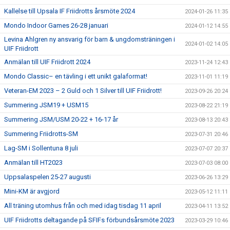
Kallelse till Upsala IF Friidrotts årsmöte 2024
2024-01-26 11:35
Mondo Indoor Games 26-28 januari
2024-01-12 14:55
Levina Ahlgren ny ansvarig för barn & ungdomsträningen i
2024-01-02 14:05
UIF Friidrott
Anmälan till UIF Friidrott 2024
2023-11-24 12:43
Mondo Classic– en tävling i ett unikt galaformat!
2023-11-01 11:19
Veteran-EM 2023 – 2 Guld och 1 Silver till UIF Friidrott!
2023-09-26 20:24
Summering JSM19 + USM15
2023-08-22 21:19
Summering JSM/USM 20-22 + 16-17 år
2023-08-13 20:43
Summering Friidrotts-SM
2023-07-31 20:46
Lag-SM i Sollentuna 8 juli
2023-07-07 20:37
Anmälan till HT2023
2023-07-03 08:00
Uppsalaspelen 25-27 augusti
2023-06-26 13:29
Mini-KM är avgjord
2023-05-12 11:11
All träning utomhus från och med idag tisdag 11 april
2023-04-11 13:52
UIF Friidrotts deltagande på SFIFs förbundsårsmöte 2023
2023-03-29 10:46