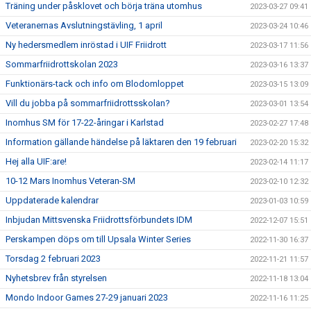
Träning under påsklovet och börja träna utomhus
2023-03-27 09:41
Veteranernas Avslutningstävling, 1 april
2023-03-24 10:46
Ny hedersmedlem inröstad i UIF Friidrott
2023-03-17 11:56
Sommarfriidrottskolan 2023
2023-03-16 13:37
Funktionärs-tack och info om Blodomloppet
2023-03-15 13:09
Vill du jobba på sommarfriidrottsskolan?
2023-03-01 13:54
Inomhus SM för 17-22-åringar i Karlstad
2023-02-27 17:48
Information gällande händelse på läktaren den 19 februari
2023-02-20 15:32
Hej alla UIF:are!
2023-02-14 11:17
10-12 Mars Inomhus Veteran-SM
2023-02-10 12:32
Uppdaterade kalendrar
2023-01-03 10:59
Inbjudan Mittsvenska Friidrottsförbundets IDM
2022-12-07 15:51
Perskampen döps om till Upsala Winter Series
2022-11-30 16:37
Torsdag 2 februari 2023
2022-11-21 11:57
Nyhetsbrev från styrelsen
2022-11-18 13:04
Mondo Indoor Games 27-29 januari 2023
2022-11-16 11:25