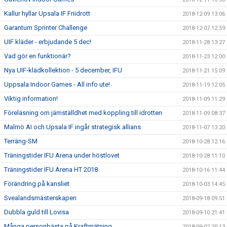
Kallur hyllar Upsala IF Friidrott
2018-12-09 13:06
Garantum Sprinter Challenge
2018-12-07 12:59
UIF kläder - erbjudande 5 dec!
2018-11-28 13:27
Vad gör en funktionär?
2018-11-23 12:00
Nya UIF-klädkollektion - 5 december, IFU
2018-11-21 15:09
Uppsala Indoor Games - All info ute!
2018-11-19 12:05
Viktig information!
2018-11-09 11:29
Föreläsning om jämställdhet med koppling till idrotten
2018-11-09 08:37
Malmö AI och Upsala IF ingår strategisk allians
2018-11-07 13:20
Terräng-SM
2018-10-28 12:16
Träningstider IFU Arena under höstlovet
2018-10-28 11:10
Träningstider IFU Arena HT 2018
2018-10-16 11:44
Förändring på kansliet
2018-10-03 14:45
Svealandsmästerskapen
2018-09-18 09:51
Dubbla guld till Lovisa
2018-09-10 21:41
Många personbästa på Kraftmätning
2018-09-02 20:13