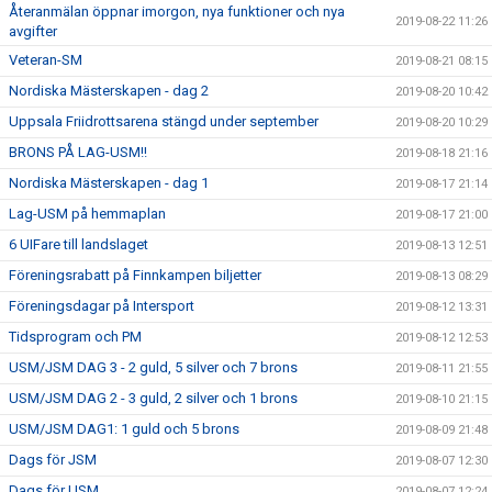
Återanmälan öppnar imorgon, nya funktioner och nya
2019-08-22 11:26
avgifter
Veteran-SM
2019-08-21 08:15
Nordiska Mästerskapen - dag 2
2019-08-20 10:42
Uppsala Friidrottsarena stängd under september
2019-08-20 10:29
BRONS PÅ LAG-USM!!
2019-08-18 21:16
Nordiska Mästerskapen - dag 1
2019-08-17 21:14
Lag-USM på hemmaplan
2019-08-17 21:00
6 UIFare till landslaget
2019-08-13 12:51
Föreningsrabatt på Finnkampen biljetter
2019-08-13 08:29
Föreningsdagar på Intersport
2019-08-12 13:31
Tidsprogram och PM
2019-08-12 12:53
USM/JSM DAG 3 - 2 guld, 5 silver och 7 brons
2019-08-11 21:55
USM/JSM DAG 2 - 3 guld, 2 silver och 1 brons
2019-08-10 21:15
USM/JSM DAG1: 1 guld och 5 brons
2019-08-09 21:48
Dags för JSM
2019-08-07 12:30
Dags för USM
2019-08-07 12:24