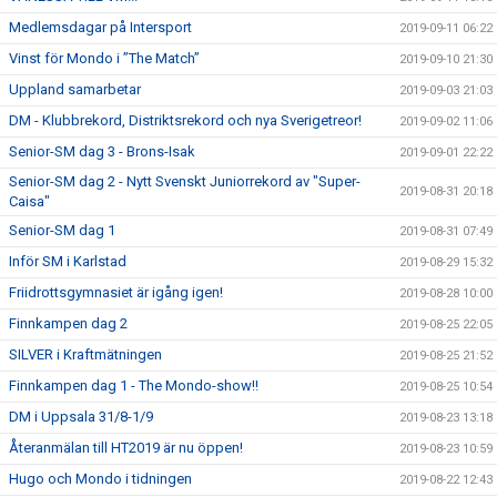
Medlemsdagar på Intersport
2019-09-11 06:22
Vinst för Mondo i ”The Match”
2019-09-10 21:30
Uppland samarbetar
2019-09-03 21:03
DM - Klubbrekord, Distriktsrekord och nya Sverigetreor!
2019-09-02 11:06
Senior-SM dag 3 - Brons-Isak
2019-09-01 22:22
Senior-SM dag 2 - Nytt Svenskt Juniorrekord av "Super-
2019-08-31 20:18
Caisa"
Senior-SM dag 1
2019-08-31 07:49
Inför SM i Karlstad
2019-08-29 15:32
Friidrottsgymnasiet är igång igen!
2019-08-28 10:00
Finnkampen dag 2
2019-08-25 22:05
SILVER i Kraftmätningen
2019-08-25 21:52
Finnkampen dag 1 - The Mondo-show!!
2019-08-25 10:54
DM i Uppsala 31/8-1/9
2019-08-23 13:18
Återanmälan till HT2019 är nu öppen!
2019-08-23 10:59
Hugo och Mondo i tidningen
2019-08-22 12:43