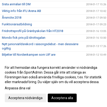
Sista anmälan till DM
2018-01-17 15:26
Viktig info från IFU Arena AB
2018-01-17 10:42
Årsmöte 2018
2018-01-17 09:50
Funktionärsutbildning
2018-01-17 09:23
Friidrottsprofil på Gränbyskolan från HT2018
2018-01-16 13:05
Mondo fick pris på Idrottsgalan
2018-01-16 10:00
Nytt juniorvärldsrekord i säsongsdebut - men dessvärre
2018-01-13 17:26
ogiltig
Biljetter till Nordenkampen som UIF:are
2018-01-12 10:49
UIF tackar alla som gjorde helgen till en succé
2018-01-08 15:51
För att hemsidan ska fungera korrekt använder vi nödvändiga
Tre nya distriktrekord i början på säsongen
2018-01-06 10:46
cookies från SportAdmin. Dessa går inte att stänga av.
Webbsändingen fredag
2018-01-05 16:41
Föreningen kan också använda frivilliga cookies, t.ex. för statistik
Tidsprogram till Muskelcentrum Indoor UTE!
eller marknadsföring. Du väljer själv om du vill acceptera dessa.
2018-01-02 11:52
Anpassa dina val
PM till Muskelcentrum Indoor Games ute!
2017-12-31 11:33
Muskelcentrum Indoor Games
2017-12-20 14:28
Acceptera nödvändiga
Acceptera alla
Muskelcentrum Indoor games sänds LIVE!
2017-12-20 12:11