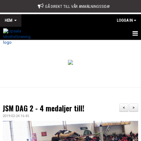
GÅ DIREKT TILL VÅR ANMÄLNINGSSIDA!
HEM
LOGGA IN
START
OM OSS
STYRELSE
SPORTKONTORET
STADGAR
JSM DAG 2 - 4 medaljer till!
<
>
ÅRSMÖTE
2019-02-24 16:45
ÅRSBERÄTTELSE OCH VERKSAMHETSPLAN