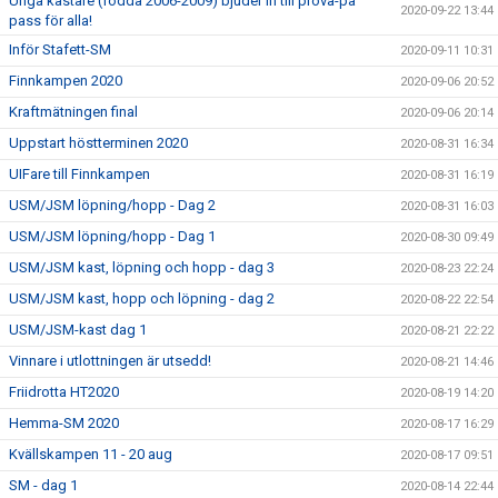
Unga kastare (födda 2006-2009) bjuder in till prova-på
2020-09-22 13:44
pass för alla!
Inför Stafett-SM
2020-09-11 10:31
Finnkampen 2020
2020-09-06 20:52
Kraftmätningen final
2020-09-06 20:14
Uppstart höstterminen 2020
2020-08-31 16:34
UIFare till Finnkampen
2020-08-31 16:19
USM/JSM löpning/hopp - Dag 2
2020-08-31 16:03
USM/JSM löpning/hopp - Dag 1
2020-08-30 09:49
USM/JSM kast, löpning och hopp - dag 3
2020-08-23 22:24
USM/JSM kast, hopp och löpning - dag 2
2020-08-22 22:54
USM/JSM-kast dag 1
2020-08-21 22:22
Vinnare i utlottningen är utsedd!
2020-08-21 14:46
Friidrotta HT2020
2020-08-19 14:20
Hemma-SM 2020
2020-08-17 16:29
Kvällskampen 11 - 20 aug
2020-08-17 09:51
SM - dag 1
2020-08-14 22:44