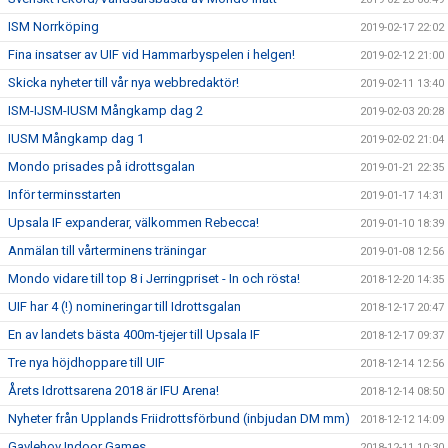
ISM Norrköping
2019-02-17 22:02
Fina insatser av UIF vid Hammarbyspelen i helgen!
2019-02-12 21:00
Skicka nyheter till vår nya webbredaktör!
2019-02-11 13:40
ISM-IJSM-IUSM Mångkamp dag 2
2019-02-03 20:28
IUSM Mångkamp dag 1
2019-02-02 21:04
Mondo prisades på idrottsgalan
2019-01-21 22:35
Inför terminsstarten
2019-01-17 14:31
Upsala IF expanderar, välkommen Rebecca!
2019-01-10 18:39
Anmälan till vårterminens träningar
2019-01-08 12:56
Mondo vidare till top 8 i Jerringpriset - In och rösta!
2018-12-20 14:35
UIF har 4 (!) nomineringar till Idrottsgalan
2018-12-17 20:47
En av landets bästa 400m-tjejer till Upsala IF
2018-12-17 09:37
Tre nya höjdhoppare till UIF
2018-12-14 12:56
Årets Idrottsarena 2018 är IFU Arena!
2018-12-14 08:50
Nyheter från Upplands Friidrottsförbund (inbjudan DM mm)
2018-12-12 14:09
Gavlehov Indoor Games
2018-12-11 10:30