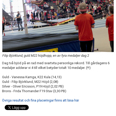
BÖRJA TRÄNA FRIIDROTT
FAQ
MEDLEMSINFO
ARRANGEMANG
FUNKTIONÄRSINFO
Filip Björklund, guld M22 höjdhopp, en av fyra medaljer dag 2
RESULTAT
Dag två bjöd på en rad med svartvita personliga rekord. Till gårdagens 6
medaljer adderar vi 4 till vilket betyder totalt 10 medaljer. (!!!)
SOMMARFRIIDROTTSSKOLAN
Guld - Vanessa Kamga, K22 Kula (14,13)
STATISTIK
Guld - Filip Björklund, M22 Höjd (2,08)
Silver - Oliver Ericsson, P19 Höjd (2,02 PB)
Brons - Frida Thornander F19 Stav (3,30 PB)
Övriga resultat och fina placeringar finns att läsa här