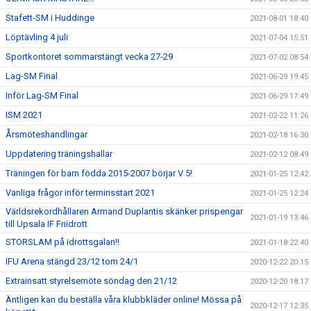
Stafett-SM i Huddinge
2021-08-01 18:40
Löptävling 4 juli
2021-07-04 15:51
Sportkontoret sommarstängt vecka 27-29
2021-07-02 08:54
Lag-SM Final
2021-06-29 19:45
Inför Lag-SM Final
2021-06-29 17:49
ISM 2021
2021-02-22 11:26
Årsmöteshandlingar
2021-02-18 16:30
Uppdatering träningshallar
2021-02-12 08:49
Träningen för barn födda 2015-2007 börjar V 5!
2021-01-25 12:42
Vanliga frågor inför terminsstart 2021
2021-01-25 12:24
Världsrekordhållaren Armand Duplantis skänker prispengar
2021-01-19 13:46
till Upsala IF Friidrott
STORSLAM på idrottsgalan!!
2021-01-18 22:40
IFU Arena stängd 23/12 tom 24/1
2020-12-22 20:15
Extrainsatt styrelsemöte söndag den 21/12
2020-12-20 18:17
Äntligen kan du beställa våra klubbkläder online! Mössa på
2020-12-17 12:35