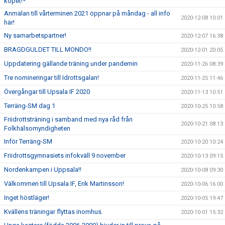
köpet!*
Anmälan till vårterminen 2021 öppnar på måndag - all info
2020-12-08 10:01
här!
Ny samarbetspartner!
2020-12-07 16:38
BRAGDGULDET TILL MONDO!!
2020-12-01 20:05
Uppdatering gällande träning under pandemin
2020-11-26 08:39
Tre nomineringar till Idrottsgalan!
2020-11-25 11:46
Övergångar till Upsala IF 2020
2020-11-13 10:51
Terräng-SM dag 1
2020-10-25 10:58
Friidrottsträning i samband med nya råd från
2020-10-21 08:13
Folkhälsomyndigheten
Inför Terräng-SM
2020-10-20 10:24
Friidrottsgymnasiets infokväll 9 november
2020-10-13 09:15
Nordenkampen i Uppsala!!
2020-10-08 09:30
Välkommen till Upsala IF, Erik Martinsson!
2020-10-06 16:00
Inget höstläger!
2020-10-05 19:47
Kvällens träningar flyttas inomhus.
2020-10-01 15:32