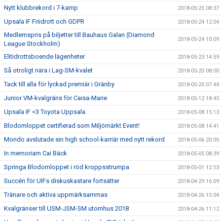
Nytt klubbrekord i 7-kamp
2018-05-25 08:37
Upsala IF Friidrott och GDPR
2018-05-24 12:04
Medlemspris på biljetter till Bauhaus Galan (Diamond
2018-05-24 10:09
League Stockholm)
Elitidrottsboende lägenheter
2018-05-23 14:59
Så otroligt nära i Lag-SM-kvalet
2018-05-20 08:00
Tack till alla för lyckad premiär i Gränby
2018-05-20 07:44
Junior VM-kvalgräns för Caisa-Marie
2018-05-12 18:45
Upsala IF <3 Toyota Uppsala.
2018-05-08 15:13
Blodomloppet certifierad som Miljömärkt Event!
2018-05-08 14:41
Mondo avslutade sin high school-karriär med nytt rekord
2018-05-06 20:05
In memoriam Cai Bäck
2018-05-05 08:39
Springa Blodomloppet i röd kroppsstrumpa
2018-05-01 12:53
Succén för UIFs diskuskastare fortsätter
2018-04-29 16:09
Tränare och aktiva uppmärksammas
2018-04-26 15:04
Kvalgränser till USM-JSM-SM utomhus 2018
2018-04-26 11:12