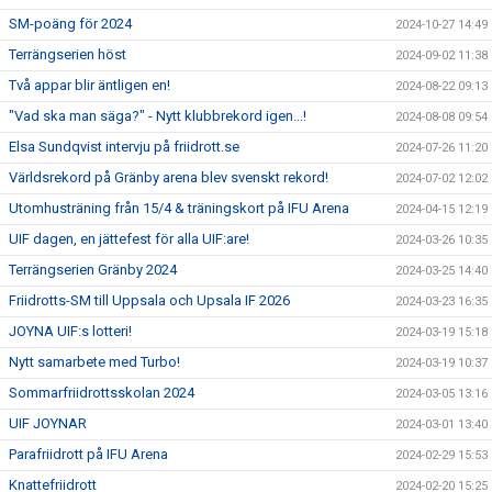
SM-poäng för 2024
2024-10-27 14:49
Terrängserien höst
2024-09-02 11:38
Två appar blir äntligen en!
2024-08-22 09:13
"Vad ska man säga?" - Nytt klubbrekord igen...!
2024-08-08 09:54
Elsa Sundqvist intervju på friidrott.se
2024-07-26 11:20
Världsrekord på Gränby arena blev svenskt rekord!
2024-07-02 12:02
Utomhusträning från 15/4 & träningskort på IFU Arena
2024-04-15 12:19
UIF dagen, en jättefest för alla UIF:are!
2024-03-26 10:35
Terrängserien Gränby 2024
2024-03-25 14:40
Friidrotts-SM till Uppsala och Upsala IF 2026
2024-03-23 16:35
JOYNA UIF:s lotteri!
2024-03-19 15:18
Nytt samarbete med Turbo!
2024-03-19 10:37
Sommarfriidrottsskolan 2024
2024-03-05 13:16
UIF JOYNAR
2024-03-01 13:40
Parafriidrott på IFU Arena
2024-02-29 15:53
Knattefriidrott
2024-02-20 15:25