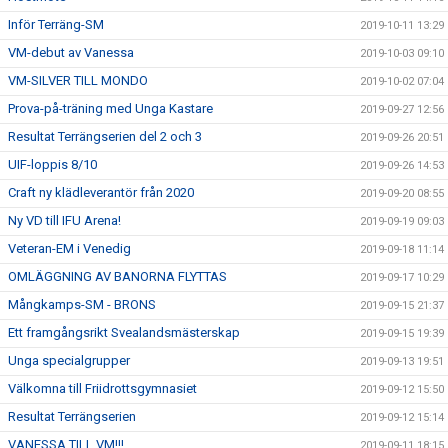
Inför Terräng-SM
2019-10-11 13:29
VM-debut av Vanessa
2019-10-03 09:10
VM-SILVER TILL MONDO
2019-10-02 07:04
Prova-på-träning med Unga Kastare
2019-09-27 12:56
Resultat Terrängserien del 2 och 3
2019-09-26 20:51
UIF-loppis 8/10
2019-09-26 14:53
Craft ny klädleverantör från 2020
2019-09-20 08:55
Ny VD till IFU Arena!
2019-09-19 09:03
Veteran-EM i Venedig
2019-09-18 11:14
OMLÄGGNING AV BANORNA FLYTTAS
2019-09-17 10:29
Mångkamps-SM - BRONS
2019-09-15 21:37
Ett framgångsrikt Svealandsmästerskap
2019-09-15 19:39
Unga specialgrupper
2019-09-13 19:51
Välkomna till Friidrottsgymnasiet
2019-09-12 15:50
Resultat Terrängserien
2019-09-12 15:14
VANESSA TILL VM!!!
2019-09-11 18:15