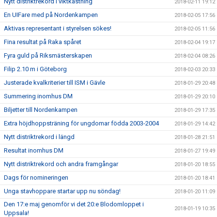
Nytt distriktrekord i viktkastning
2018-02-11 19:12
En UIFare med på Nordenkampen
2018-02-05 17:56
Aktivas representant i styrelsen sökes!
2018-02-05 11:56
Fina resultat på Raka spåret
2018-02-04 19:17
Fyra guld på Riksmästerskapen
2018-02-04 08:26
Filip 2.10 m i Göteborg
2018-02-03 20:33
Justerade kvalkriterier till ISM i Gävle
2018-01-29 20:48
Summering inomhus DM
2018-01-29 20:10
Biljetter till Nordenkampen
2018-01-29 17:35
Extra höjdhoppsträning för ungdomar födda 2003-2004
2018-01-29 14:42
Nytt distriktrekord i längd
2018-01-28 21:51
Resultat inomhus DM
2018-01-27 19:49
Nytt distriktrekord och andra framgångar
2018-01-20 18:55
Dags för nomineringen
2018-01-20 18:41
Unga stavhoppare startar upp nu söndag!
2018-01-20 11:09
Den 17:e maj genomför vi det 20:e Blodomloppet i
2018-01-19 10:35
Uppsala!