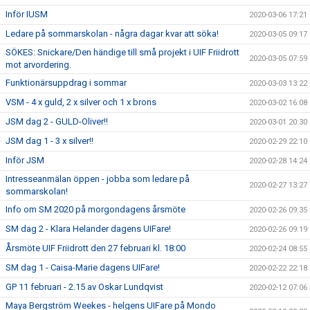
Inför IUSM
2020-03-06 17:21
Ledare på sommarskolan - några dagar kvar att söka!
2020-03-05 09:17
SÖKES: Snickare/Den händige till små projekt i UIF Friidrott
2020-03-05 07:59
mot arvordering.
Funktionärsuppdrag i sommar
2020-03-03 13:22
VSM - 4 x guld, 2 x silver och 1 x brons
2020-03-02 16:08
JSM dag 2 - GULD-Oliver!!
2020-03-01 20:30
JSM dag 1 - 3 x silver!!
2020-02-29 22:10
Inför JSM
2020-02-28 14:24
Intresseanmälan öppen - jobba som ledare på
2020-02-27 13:27
sommarskolan!
Info om SM 2020 på morgondagens årsmöte
2020-02-26 09:35
SM dag 2 - Klara Helander dagens UIFare!
2020-02-26 09:19
Årsmöte UIF Friidrott den 27 februari kl. 18:00
2020-02-24 08:55
SM dag 1 - Caisa-Marie dagens UIFare!
2020-02-22 22:18
GP 11 februari - 2.15 av Oskar Lundqvist
2020-02-12 07:06
Maya Bergström Weekes - helgens UIFare på Mondo