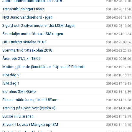
Jobb sommarfriidrottsskolan 2018
2018-02-28 14:10
Tränarutbildningar i mars
2018-02-26 11:20
Nytt Juniorvärldsrekord - igen
2018-02-25 19:27
3 guld och 2 silver under andra IJSM dagen
2018-02-25 19:20
5 medaljer under första IJSM dagen
2018-02-24 19:34
UIF Friidrott styrelse 2018
2018-02-23 09:36
Sommarfriidrottsskolan 2018
2018-02-22 20:35
Årsmöte 21/2 kl. 18:00
2018-02-20 08:20
Motion gällande jämställdhet i Upsala IF Friidrott
2018-02-19 17:50
ISM dag 2
2018-02-18 16:17
ISM dag 1
2018-02-17 18:45
Inomhus SM i Gävle
2018-02-14 16:39
Flera utmärkelsen gick till UIFare
2018-02-14 16:28
Träning på Sportlovet (vecka 8)
2018-02-14 08:40
Succé i IFU arenan
2018-02-11 19:19
Silver till Lovisa i Mångkamp-ISM
2018-02-11 19:15