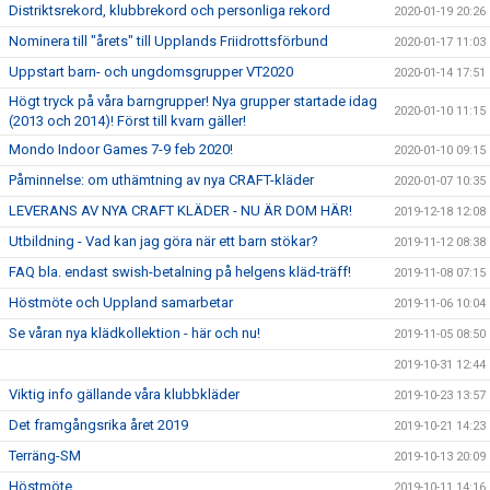
Distriktsrekord, klubbrekord och personliga rekord
2020-01-19 20:26
Nominera till "årets" till Upplands Friidrottsförbund
2020-01-17 11:03
Uppstart barn- och ungdomsgrupper VT2020
2020-01-14 17:51
Högt tryck på våra barngrupper! Nya grupper startade idag
2020-01-10 11:15
(2013 och 2014)! Först till kvarn gäller!
Mondo Indoor Games 7-9 feb 2020!
2020-01-10 09:15
Påminnelse: om uthämtning av nya CRAFT-kläder
2020-01-07 10:35
LEVERANS AV NYA CRAFT KLÄDER - NU ÄR DOM HÄR!
2019-12-18 12:08
Utbildning - Vad kan jag göra när ett barn stökar?
2019-11-12 08:38
FAQ bla. endast swish-betalning på helgens kläd-träff!
2019-11-08 07:15
Höstmöte och Uppland samarbetar
2019-11-06 10:04
Se våran nya klädkollektion - här och nu!
2019-11-05 08:50
2019-10-31 12:44
Viktig info gällande våra klubbkläder
2019-10-23 13:57
Det framgångsrika året 2019
2019-10-21 14:23
Terräng-SM
2019-10-13 20:09
Höstmöte
2019-10-11 14:16