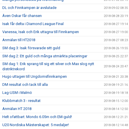
DL och Finnkampen är avslutade
2018-09-02 08:35
Även Oskar får chansen
2018-08-28 20:19
Isak får delta i Diamond League Final
2018-08-27 19:14
Vanessa, Isak och Erik uttagna till Finnkampen
2018-08-27 19:00
Anmälan till HT2018
2018-08-27 08:23
SM dag 3: Isak försvarade sitt guld
2018-08-26 19:55
SM dag 2: Ett guld och många utmärkta placeringar
2018-08-25 22:37
SM dag 1: Erik sprang till sig ett silver och Max slog nytt
2018-08-24 20:47
distriktrekord
Hugo uttagen till Ungdomsfinnkampen
2018-08-21 20:38
DM resultat och tack till alla
2018-08-19 21:16
Lag-USM i Malmö
2018-08-19 18:18
Klubbmatch 3 - resultat
2018-08-15 12:00
Anmälan HT 2018
2018-08-14 12:50
Helt ofattbart: Mondo 6.05m och EM-guld!
2018-08-12 21:21
U20 Nordiska Mästerskapet: 5 medaljer!
2018-08-12 14:48