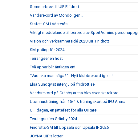
Sommarbrev till UIF Friidrott
Världsrekord av Mondo igen...
Stafett-SM i Västerås
Viktigt meddelande till berörda av SportAdmins personuppgi
Vision och verksamhetsidé 2028 UIF Friidrott
SM-poäng för 2024
Terrängserien höst
Två appar blir äntligen en!
"Vad ska man säga?" - Nytt klubbrekord igen...!
Elsa Sundqvist intervju på friidrott.se
Världsrekord på Gränby arena blev svenskt rekord!
Utomhusträning från 15/4 & träningskort på IFU Arena
UIF dagen, en jättefest för alla UIF:are!
Terrängserien Gränby 2024
Friidrotts-SM till Uppsala och Upsala IF 2026
JOYNA UIF:s lotteri!