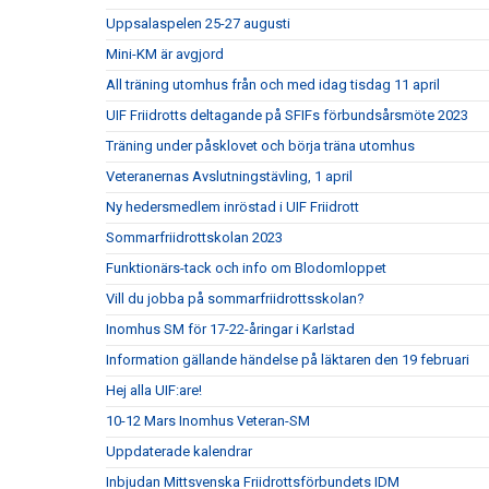
Uppsalaspelen 25-27 augusti
Mini-KM är avgjord
All träning utomhus från och med idag tisdag 11 april
UIF Friidrotts deltagande på SFIFs förbundsårsmöte 2023
Träning under påsklovet och börja träna utomhus
Veteranernas Avslutningstävling, 1 april
Ny hedersmedlem inröstad i UIF Friidrott
Sommarfriidrottskolan 2023
Funktionärs-tack och info om Blodomloppet
Vill du jobba på sommarfriidrottsskolan?
Inomhus SM för 17-22-åringar i Karlstad
Information gällande händelse på läktaren den 19 februari
Hej alla UIF:are!
10-12 Mars Inomhus Veteran-SM
Uppdaterade kalendrar
Inbjudan Mittsvenska Friidrottsförbundets IDM