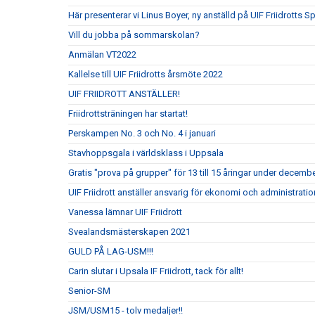
Här presenterar vi Linus Boyer, ny anställd på UIF Friidrotts S
Vill du jobba på sommarskolan?
Anmälan VT2022
Kallelse till UIF Friidrotts årsmöte 2022
UIF FRIIDROTT ANSTÄLLER!
Friidrottsträningen har startat!
Perskampen No. 3 och No. 4 i januari
Stavhoppsgala i världsklass i Uppsala
Gratis "prova på grupper" för 13 till 15 åringar under decembe
UIF Friidrott anställer ansvarig för ekonomi och administrati
Vanessa lämnar UIF Friidrott
Svealandsmästerskapen 2021
GULD PÅ LAG-USM!!!
Carin slutar i Upsala IF Friidrott, tack för allt!
Senior-SM
JSM/USM15 - tolv medaljer!!