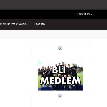
LOGGA IN
arfriidrottsskolan
Statistik