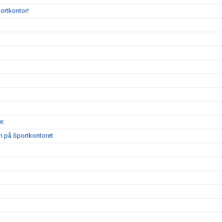
portkontor!
r.
on på Sportkontoret