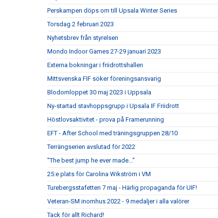
Perskampen döps om till Upsala Winter Series
Torsdag 2 februari 2023
Nyhetsbrev från styrelsen
Mondo Indoor Games 27-29 januari 2023
Externa bokningar i friidrottshallen
Mittsvenska FIF söker föreningsansvarig
Blodomloppet 30 maj 2023 i Uppsala
Ny-startad stavhoppsgrupp i Upsala IF Friidrott
Höstlovsaktivitet - prova på Framerunning
EFT - After School med träningsgruppen 28/10
Terrängserien avslutad för 2022
"The best jump he ever made..."
25:e plats för Carolina Wikström i VM
Turebergsstafetten 7 maj - Härlig propaganda för UIF!
Veteran-SM inomhus 2022 - 9 medaljer i alla valörer
Tack för allt Richard!