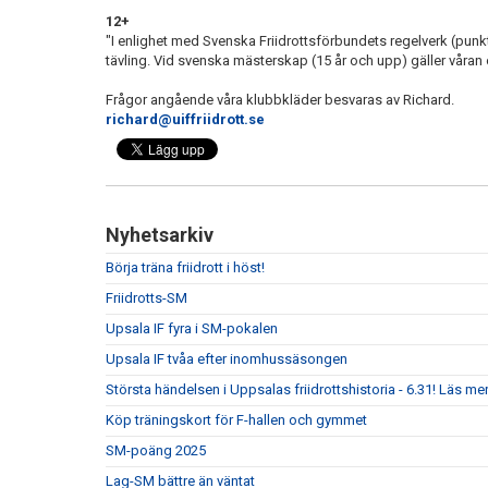
12+
"I enlighet med Svenska Friidrottsförbundets regelverk (punk
tävling. Vid svenska mästerskap (15 år och upp) gäller våran o
Frågor angående våra klubbkläder besvaras av Richard.
richard@uiffriidrott.se
Nyhetsarkiv
Börja träna friidrott i höst!
Friidrotts-SM
Upsala IF fyra i SM-pokalen
Upsala IF tvåa efter inomhussäsongen
Största händelsen i Uppsalas friidrottshistoria - 6.31! Läs mer
Köp träningskort för F-hallen och gymmet
SM-poäng 2025
Lag-SM bättre än väntat