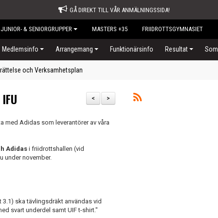
GÅ DIREKT TILL VÅR ANMÄLNINGSSIDA!
JUNIOR- & SENIORGRUPPER
MASTERS +35
FRIIDROTTSGYMNASIET
Medlemsinfo
Arrangemang
Funktionärsinfo
Resultat
Somm
rättelse och Verksamhetsplan
 IFU
<
>
ätta med Adidas som leverantörer av våra
ch Adidas
i friidrottshallen (vid
 nu under november.
t 3.1) ska tävlingsdräkt användas vid
 med svart underdel samt UIF t-shirt."