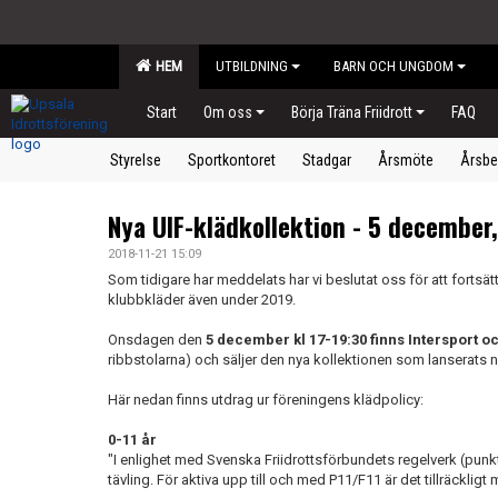
HEM
UTBILDNING
BARN OCH UNGDOM
Start
Om oss
Börja Träna Friidrott
FAQ
Styrelse
Sportkontoret
Stadgar
Årsmöte
Årsbe
Nya UIF-klädkollektion - 5 december,
2018-11-21 15:09
Som tidigare har meddelats har vi beslutat oss för att forts
klubbkläder även under 2019.
Onsdagen den
5 december kl 17-19:30 finns Intersport o
ribbstolarna) och säljer den nya kollektionen som lanserats
Här nedan finns utdrag ur föreningens klädpolicy:
0-11 år
"I enlighet med Svenska Friidrottsförbundets regelverk (punk
tävling. För aktiva upp till och med P11/F11 är det tillräckligt