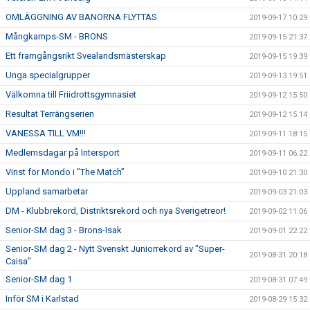
OMLÄGGNING AV BANORNA FLYTTAS
2019-09-17 10:29
Mångkamps-SM - BRONS
2019-09-15 21:37
Ett framgångsrikt Svealandsmästerskap
2019-09-15 19:39
Unga specialgrupper
2019-09-13 19:51
Välkomna till Friidrottsgymnasiet
2019-09-12 15:50
Resultat Terrängserien
2019-09-12 15:14
VANESSA TILL VM!!!
2019-09-11 18:15
Medlemsdagar på Intersport
2019-09-11 06:22
Vinst för Mondo i ”The Match”
2019-09-10 21:30
Uppland samarbetar
2019-09-03 21:03
DM - Klubbrekord, Distriktsrekord och nya Sverigetreor!
2019-09-02 11:06
Senior-SM dag 3 - Brons-Isak
2019-09-01 22:22
Senior-SM dag 2 - Nytt Svenskt Juniorrekord av "Super-
2019-08-31 20:18
Caisa"
Senior-SM dag 1
2019-08-31 07:49
Inför SM i Karlstad
2019-08-29 15:32