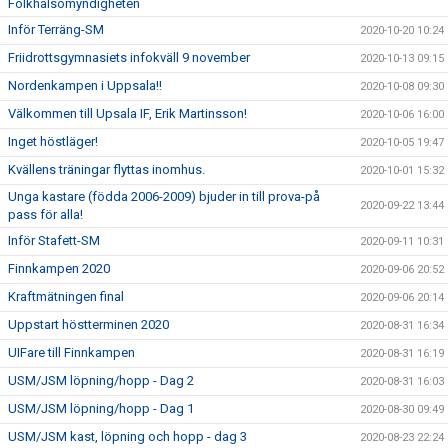
Folkhälsomyndigheten
Inför Terräng-SM
2020-10-20 10:24
Friidrottsgymnasiets infokväll 9 november
2020-10-13 09:15
Nordenkampen i Uppsala!!
2020-10-08 09:30
Välkommen till Upsala IF, Erik Martinsson!
2020-10-06 16:00
Inget höstläger!
2020-10-05 19:47
Kvällens träningar flyttas inomhus.
2020-10-01 15:32
Unga kastare (födda 2006-2009) bjuder in till prova-på
2020-09-22 13:44
pass för alla!
Inför Stafett-SM
2020-09-11 10:31
Finnkampen 2020
2020-09-06 20:52
Kraftmätningen final
2020-09-06 20:14
Uppstart höstterminen 2020
2020-08-31 16:34
UIFare till Finnkampen
2020-08-31 16:19
USM/JSM löpning/hopp - Dag 2
2020-08-31 16:03
USM/JSM löpning/hopp - Dag 1
2020-08-30 09:49
USM/JSM kast, löpning och hopp - dag 3
2020-08-23 22:24