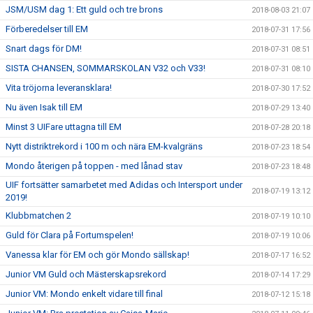
JSM/USM dag 1: Ett guld och tre brons
2018-08-03 21:07
Förberedelser till EM
2018-07-31 17:56
Snart dags för DM!
2018-07-31 08:51
SISTA CHANSEN, SOMMARSKOLAN V32 och V33!
2018-07-31 08:10
Vita tröjorna leveransklara!
2018-07-30 17:52
Nu även Isak till EM
2018-07-29 13:40
Minst 3 UIFare uttagna till EM
2018-07-28 20:18
Nytt distriktrekord i 100 m och nära EM-kvalgräns
2018-07-23 18:54
Mondo återigen på toppen - med lånad stav
2018-07-23 18:48
UIF fortsätter samarbetet med Adidas och Intersport under
2018-07-19 13:12
2019!
Klubbmatchen 2
2018-07-19 10:10
Guld för Clara på Fortumspelen!
2018-07-19 10:06
Vanessa klar för EM och gör Mondo sällskap!
2018-07-17 16:52
Junior VM Guld och Mästerskapsrekord
2018-07-14 17:29
Junior VM: Mondo enkelt vidare till final
2018-07-12 15:18