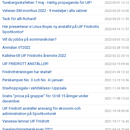
Turebergsstafetten 7 maj - Härlig propaganda för UIF!
2022-05-07 15:12
Veteran-SM inomhus 2022 - 9 medaljer i alla valörer
2022-03-29 16:00
Tack för allt Richard!
2022-03-25 11:39
Här presenterar vi Linus Boyer, ny anställd på UIF Friidrotts
2022-03-14 11:57
Sportkontor!
Vill du jobba på sommarskolan?
2022-03-03 16:23
Anmälan VT2022
2022-02-28 10:00
Kallelse till UIF Friidrotts årsmöte 2022
2022-02-22 20:10
UIF FRIIDROTT ANSTÄLLER!
2022-02-19 09:40
Friidrottsträningen har startat!
2022-01-04 12:22
Perskampen No. 3 och No. 4 i januari
2021-12-19 15:36
Stavhoppsgala i världsklass i Uppsala
2021-11-24 08:55
Gratis "prova på grupper" för 13 till 15 åringar under
2021-11-08 13:52
december.
UIF Friidrott anställer ansvarig för ekonomi och
2021-10-18 09:56
administration på Sportkontoret
Vanessa lämnar UIF Friidrott
2021-10-17 16:40
Svealandsmästerskapen 2021
2021-09-14 20:44