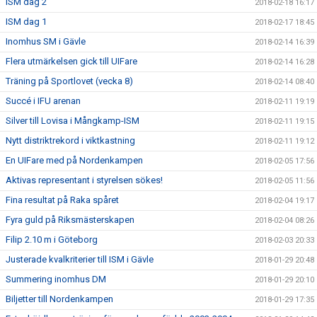
ISM dag 2
2018-02-18 16:17
ISM dag 1
2018-02-17 18:45
Inomhus SM i Gävle
2018-02-14 16:39
Flera utmärkelsen gick till UIFare
2018-02-14 16:28
Träning på Sportlovet (vecka 8)
2018-02-14 08:40
Succé i IFU arenan
2018-02-11 19:19
Silver till Lovisa i Mångkamp-ISM
2018-02-11 19:15
Nytt distriktrekord i viktkastning
2018-02-11 19:12
En UIFare med på Nordenkampen
2018-02-05 17:56
Aktivas representant i styrelsen sökes!
2018-02-05 11:56
Fina resultat på Raka spåret
2018-02-04 19:17
Fyra guld på Riksmästerskapen
2018-02-04 08:26
Filip 2.10 m i Göteborg
2018-02-03 20:33
Justerade kvalkriterier till ISM i Gävle
2018-01-29 20:48
Summering inomhus DM
2018-01-29 20:10
Biljetter till Nordenkampen
2018-01-29 17:35