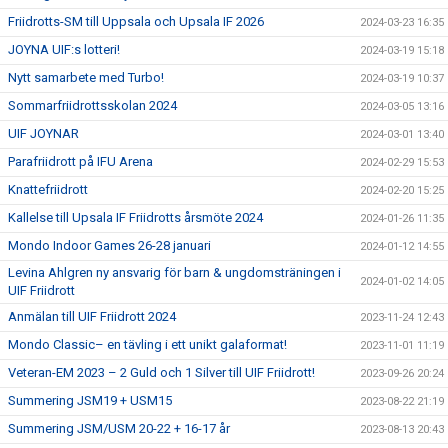
Friidrotts-SM till Uppsala och Upsala IF 2026
2024-03-23 16:35
JOYNA UIF:s lotteri!
2024-03-19 15:18
Nytt samarbete med Turbo!
2024-03-19 10:37
Sommarfriidrottsskolan 2024
2024-03-05 13:16
UIF JOYNAR
2024-03-01 13:40
Parafriidrott på IFU Arena
2024-02-29 15:53
Knattefriidrott
2024-02-20 15:25
Kallelse till Upsala IF Friidrotts årsmöte 2024
2024-01-26 11:35
Mondo Indoor Games 26-28 januari
2024-01-12 14:55
Levina Ahlgren ny ansvarig för barn & ungdomsträningen i
2024-01-02 14:05
UIF Friidrott
Anmälan till UIF Friidrott 2024
2023-11-24 12:43
Mondo Classic– en tävling i ett unikt galaformat!
2023-11-01 11:19
Veteran-EM 2023 – 2 Guld och 1 Silver till UIF Friidrott!
2023-09-26 20:24
Summering JSM19 + USM15
2023-08-22 21:19
Summering JSM/USM 20-22 + 16-17 år
2023-08-13 20:43