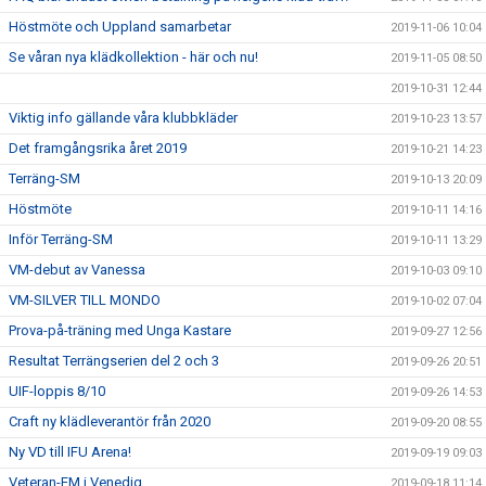
Höstmöte och Uppland samarbetar
2019-11-06 10:04
Se våran nya klädkollektion - här och nu!
2019-11-05 08:50
2019-10-31 12:44
Viktig info gällande våra klubbkläder
2019-10-23 13:57
Det framgångsrika året 2019
2019-10-21 14:23
Terräng-SM
2019-10-13 20:09
Höstmöte
2019-10-11 14:16
Inför Terräng-SM
2019-10-11 13:29
VM-debut av Vanessa
2019-10-03 09:10
VM-SILVER TILL MONDO
2019-10-02 07:04
Prova-på-träning med Unga Kastare
2019-09-27 12:56
Resultat Terrängserien del 2 och 3
2019-09-26 20:51
UIF-loppis 8/10
2019-09-26 14:53
Craft ny klädleverantör från 2020
2019-09-20 08:55
Ny VD till IFU Arena!
2019-09-19 09:03
Veteran-EM i Venedig
2019-09-18 11:14