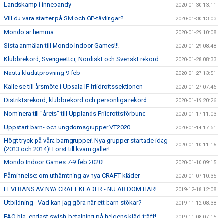
Landskamp i innebandy
2020-01-30 13:11
Vill du vara starter på SM och GP-tävlingar?
2020-01-30 13:03
Mondo är hemma!
2020-01-29 10:08
Sista anmälan till Mondo Indoor Games!!!
2020-01-29 08:48
Klubbrekord, Sverigeettor, Nordiskt och Svenskt rekord
2020-01-28 08:33
Nästa klädutprovning 9 feb
2020-01-27 13:51
Kallelse till årsmöte i Upsala IF friidrottssektionen
2020-01-27 07:46
Distriktsrekord, klubbrekord och personliga rekord
2020-01-19 20:26
Nominera till "årets" till Upplands Friidrottsförbund
2020-01-17 11:03
Uppstart barn- och ungdomsgrupper VT2020
2020-01-14 17:51
Högt tryck på våra barngrupper! Nya grupper startade idag
2020-01-10 11:15
(2013 och 2014)! Först till kvarn gäller!
Mondo Indoor Games 7-9 feb 2020!
2020-01-10 09:15
Påminnelse: om uthämtning av nya CRAFT-kläder
2020-01-07 10:35
LEVERANS AV NYA CRAFT KLÄDER - NU ÄR DOM HÄR!
2019-12-18 12:08
Utbildning - Vad kan jag göra när ett barn stökar?
2019-11-12 08:38
FAQ bla. endast swish-betalning på helgens kläd-träff!
2019-11-08 07:15