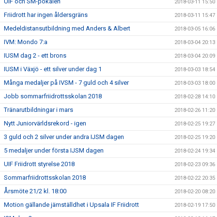
UIF och SM-pokalen
2018-03-11 15:50
Friidrott har ingen åldersgräns
2018-03-11 15:47
Medeldistansutbildning med Anders & Albert
2018-03-05 16:06
IVM: Mondo 7:a
2018-03-04 20:13
IUSM dag 2 - ett brons
2018-03-04 20:09
IUSM i Växjö - ett silver under dag 1
2018-03-03 18:54
Många medaljer på IVSM - 7 guld och 4 silver
2018-03-03 18:00
Jobb sommarfriidrottsskolan 2018
2018-02-28 14:10
Tränarutbildningar i mars
2018-02-26 11:20
Nytt Juniorvärldsrekord - igen
2018-02-25 19:27
3 guld och 2 silver under andra IJSM dagen
2018-02-25 19:20
5 medaljer under första IJSM dagen
2018-02-24 19:34
UIF Friidrott styrelse 2018
2018-02-23 09:36
Sommarfriidrottsskolan 2018
2018-02-22 20:35
Årsmöte 21/2 kl. 18:00
2018-02-20 08:20
Motion gällande jämställdhet i Upsala IF Friidrott
2018-02-19 17:50