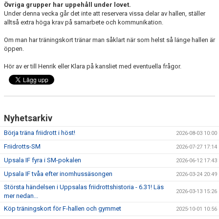
BÖRJA TRÄNA FRIIDROTT
Övriga grupper har uppehåll under lovet.
Under denna vecka går det inte att reservera vissa delar av hallen, ställer
alltså extra höga krav på samarbete och kommunikation.
FAQ
Om man har träningskort tränar man såklart när som helst så länge hallen är
MEDLEMSINFO
öppen.
ARRANGEMANG
Hör av er till Henrik eller Klara på kansliet med eventuella frågor.
FUNKTIONÄRSINFO
RESULTAT
Nyhetsarkiv
SOMMARFRIIDROTTSSKOLAN
Börja träna friidrott i höst!
2026-08-03 10:00
Friidrotts-SM
2026-07-27 17:14
STATISTIK
Upsala IF fyra i SM-pokalen
2026-06-12 17:43
Upsala IF tvåa efter inomhussäsongen
2026-03-24 20:49
Största händelsen i Uppsalas friidrottshistoria - 6.31! Läs
2026-03-13 15:26
mer nedan...
Köp träningskort för F-hallen och gymmet
2025-10-01 10:56