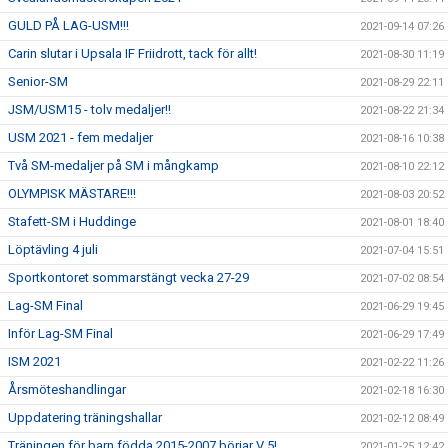
GULD PÅ LAG-USM!!!
2021-09-14 07:26
Carin slutar i Upsala IF Friidrott, tack för allt!
2021-08-30 11:19
Senior-SM
2021-08-29 22:11
JSM/USM15 - tolv medaljer!!
2021-08-22 21:34
USM 2021 - fem medaljer
2021-08-16 10:38
Två SM-medaljer på SM i mångkamp
2021-08-10 22:12
OLYMPISK MÄSTARE!!!
2021-08-03 20:52
Stafett-SM i Huddinge
2021-08-01 18:40
Löptävling 4 juli
2021-07-04 15:51
Sportkontoret sommarstängt vecka 27-29
2021-07-02 08:54
Lag-SM Final
2021-06-29 19:45
Inför Lag-SM Final
2021-06-29 17:49
ISM 2021
2021-02-22 11:26
Årsmöteshandlingar
2021-02-18 16:30
Uppdatering träningshallar
2021-02-12 08:49
Träningen för barn födda 2015-2007 börjar V 5!
2021-01-25 12:42