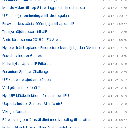
Mondo vidare till top 8 i Jerringpriset - In och rösta!
2018-12-20 14:35
UIF har 4 (!) nomineringar till Idrottsgalan
2018-12-17 20:47
En av landets bästa 400m-tjejer till Upsala IF
2018-12-17 09:37
Tre nya höjdhoppare till UIF
2018-12-14 12:56
Årets Idrottsarena 2018 är IFU Arena!
2018-12-14 08:50
Nyheter från Upplands Friidrottsförbund (inbjudan DM mm)
2018-12-12 14:09
Gavlehov Indoor Games
2018-12-11 10:30
Kallur hyllar Upsala IF Friidrott
2018-12-09 13:06
Garantum Sprinter Challenge
2018-12-07 12:59
UIF kläder - erbjudande 5 dec!
2018-11-28 13:27
Vad gör en funktionär?
2018-11-23 12:00
Nya UIF-klädkollektion - 5 december, IFU
2018-11-21 15:09
Uppsala Indoor Games - All info ute!
2018-11-19 12:05
Viktig information!
2018-11-09 11:29
Föreläsning om jämställdhet med koppling till idrotten
2018-11-09 08:37
Malmö AI och Upsala IF ingår strategisk allians
2018-11-07 13:20