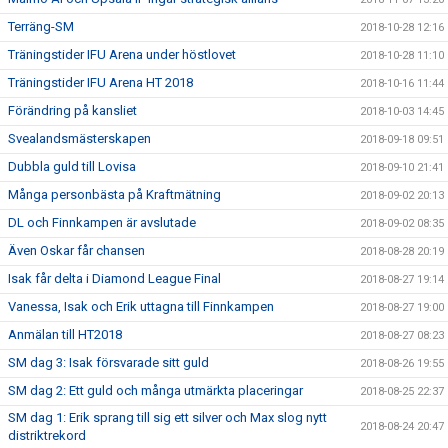
Terräng-SM
2018-10-28 12:16
Träningstider IFU Arena under höstlovet
2018-10-28 11:10
Träningstider IFU Arena HT 2018
2018-10-16 11:44
Förändring på kansliet
2018-10-03 14:45
Svealandsmästerskapen
2018-09-18 09:51
Dubbla guld till Lovisa
2018-09-10 21:41
Många personbästa på Kraftmätning
2018-09-02 20:13
DL och Finnkampen är avslutade
2018-09-02 08:35
Även Oskar får chansen
2018-08-28 20:19
Isak får delta i Diamond League Final
2018-08-27 19:14
Vanessa, Isak och Erik uttagna till Finnkampen
2018-08-27 19:00
Anmälan till HT2018
2018-08-27 08:23
SM dag 3: Isak försvarade sitt guld
2018-08-26 19:55
SM dag 2: Ett guld och många utmärkta placeringar
2018-08-25 22:37
SM dag 1: Erik sprang till sig ett silver och Max slog nytt
2018-08-24 20:47
distriktrekord