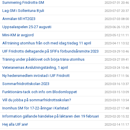
Summering Friidrotts-SM
2023-07-31 20:46
Lag-SM i Sollentuna 8 juli
2023-07-07 20:37
Anmälan till HT2023
2023-07-03 08:00
Uppsalaspelen 25-27 augusti
2023-06-26 13:29
Mini-KM är avgjord
2023-05-12 11:11
All träning utomhus från och med idag tisdag 11 april
2023-04-11 13:52
UIF Friidrotts deltagande på SFIFs förbundsårsmöte 2023
2023-03-29 10:46
Träning under påsklovet och börja träna utomhus
2023-03-27 09:41
Veteranernas Avslutningstävling, 1 april
2023-03-24 10:46
Ny hedersmedlem inröstad i UIF Friidrott
2023-03-17 11:56
Sommarfriidrottskolan 2023
2023-03-16 13:37
Funktionärs-tack och info om Blodomloppet
2023-03-15 13:09
Vill du jobba på sommarfriidrottsskolan?
2023-03-01 13:54
Inomhus SM för 17-22-åringar i Karlstad
2023-02-27 17:48
Information gällande händelse på läktaren den 19 februari
2023-02-20 15:32
Hej alla UIF:are!
2023-02-14 11:17