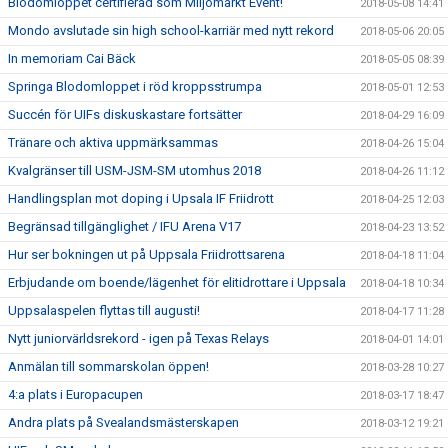
Blodomloppet certifierad som Miljömärkt Event!
2018-05-08 14:41
Mondo avslutade sin high school-karriär med nytt rekord
2018-05-06 20:05
In memoriam Cai Bäck
2018-05-05 08:39
Springa Blodomloppet i röd kroppsstrumpa
2018-05-01 12:53
Succén för UIFs diskuskastare fortsätter
2018-04-29 16:09
Tränare och aktiva uppmärksammas
2018-04-26 15:04
Kvalgränser till USM-JSM-SM utomhus 2018
2018-04-26 11:12
Handlingsplan mot doping i Upsala IF Friidrott
2018-04-25 12:03
Begränsad tillgänglighet / IFU Arena V17
2018-04-23 13:52
Hur ser bokningen ut på Uppsala Friidrottsarena
2018-04-18 11:04
Erbjudande om boende/lägenhet för elitidrottare i Uppsala
2018-04-18 10:34
Uppsalaspelen flyttas till augusti!
2018-04-17 11:28
Nytt juniorvärldsrekord - igen på Texas Relays
2018-04-01 14:01
Anmälan till sommarskolan öppen!
2018-03-28 10:27
4:a plats i Europacupen
2018-03-17 18:47
Andra plats på Svealandsmästerskapen
2018-03-12 19:21