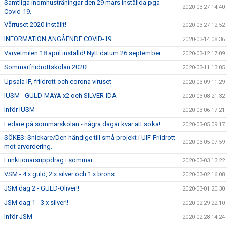
Samtliga inomhusträningar den 29 mars inställda pga
2020-03-27 14:40
Covid-19.
Vårruset 2020 inställt!
2020-03-27 12:52
INFORMATION ANGÅENDE COVID-19
2020-03-14 08:36
Varvetmilen 18 april inställd! Nytt datum 26 september
2020-03-12 17:09
Sommarfriidrottskolan 2020!
2020-03-11 13:05
Upsala IF, friidrott och corona viruset
2020-03-09 11:29
IUSM - GULD-MAYA x2 och SILVER-IDA
2020-03-08 21:32
Inför IUSM
2020-03-06 17:21
Ledare på sommarskolan - några dagar kvar att söka!
2020-03-05 09:17
SÖKES: Snickare/Den händige till små projekt i UIF Friidrott
2020-03-05 07:59
mot arvordering.
Funktionärsuppdrag i sommar
2020-03-03 13:22
VSM - 4 x guld, 2 x silver och 1 x brons
2020-03-02 16:08
JSM dag 2 - GULD-Oliver!!
2020-03-01 20:30
JSM dag 1 - 3 x silver!!
2020-02-29 22:10
Inför JSM
2020-02-28 14:24