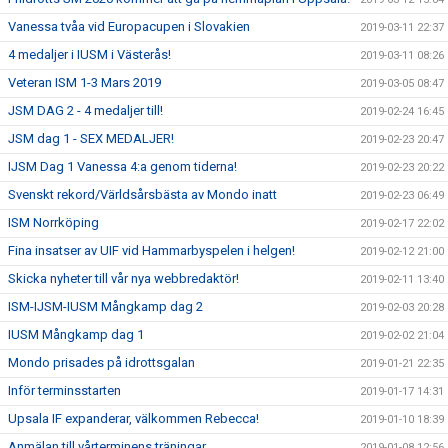
Vanessa tvåa vid Europacupen i Slovakien
2019-03-11 22:37
4 medaljer i IUSM i Västerås!
2019-03-11 08:26
Veteran ISM 1-3 Mars 2019
2019-03-05 08:47
JSM DAG 2 - 4 medaljer till!
2019-02-24 16:45
JSM dag 1 - SEX MEDALJER!
2019-02-23 20:47
IJSM Dag 1 Vanessa 4:a genom tiderna!
2019-02-23 20:22
Svenskt rekord/Världsårsbästa av Mondo inatt
2019-02-23 06:49
ISM Norrköping
2019-02-17 22:02
Fina insatser av UIF vid Hammarbyspelen i helgen!
2019-02-12 21:00
Skicka nyheter till vår nya webbredaktör!
2019-02-11 13:40
ISM-IJSM-IUSM Mångkamp dag 2
2019-02-03 20:28
IUSM Mångkamp dag 1
2019-02-02 21:04
Mondo prisades på idrottsgalan
2019-01-21 22:35
Inför terminsstarten
2019-01-17 14:31
Upsala IF expanderar, välkommen Rebecca!
2019-01-10 18:39
Anmälan till vårterminens träningar
2019-01-08 12:56