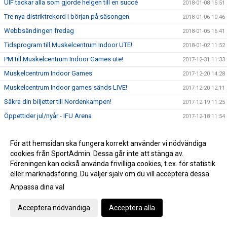
UIF tackar alla som gjorde helgen till en succé
2018-01-08 15:51
Tre nya distriktrekord i början på säsongen
2018-01-06 10:46
Webbsändingen fredag
2018-01-05 16:41
Tidsprogram till Muskelcentrum Indoor UTE!
2018-01-02 11:52
PM till Muskelcentrum Indoor Games ute!
2017-12-31 11:33
Muskelcentrum Indoor Games
2017-12-20 14:28
Muskelcentrum Indoor games sänds LIVE!
2017-12-20 12:11
Säkra din biljetter till Nordenkampen!
2017-12-19 11:25
Öppettider jul/nyår - IFU Arena
2017-12-18 11:54
Viktig info runt nyanmälan inför VT 2018
2017-12-18 10:52
För att hemsidan ska fungera korrekt använder vi nödvändiga
Landslagsuppföljning i Uppsala
2017-12-03 19:35
cookies från SportAdmin. Dessa går inte att stänga av.
Unga kastare tävlar!
2017-12-03 11:27
Föreningen kan också använda frivilliga cookies, t.ex. för statistik
Köp din UIF-gran
eller marknadsföring. Du väljer själv om du vill acceptera dessa.
2017-11-27 14:26
Mondo tilldelades priset "Årets genombrott i landslaget"
Anpassa dina val
2017-11-23 08:10
SM Kvalgränser inomhus 2018 uppdaterade
2017-11-07 14:43
Acceptera nödvändiga
Acceptera alla
Höstlovslägrets avslutning
2017-11-07 09:47