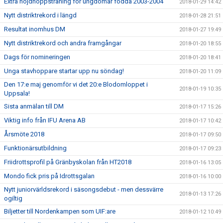
Extra höjdhoppsträning för ungdomar födda 2003-2004
2018-01-29 14:42
Nytt distriktrekord i längd
2018-01-28 21:51
Resultat inomhus DM
2018-01-27 19:49
Nytt distriktrekord och andra framgångar
2018-01-20 18:55
Dags för nomineringen
2018-01-20 18:41
Unga stavhoppare startar upp nu söndag!
2018-01-20 11:09
Den 17:e maj genomför vi det 20:e Blodomloppet i
2018-01-19 10:35
Uppsala!
Sista anmälan till DM
2018-01-17 15:26
Viktig info från IFU Arena AB
2018-01-17 10:42
Årsmöte 2018
2018-01-17 09:50
Funktionärsutbildning
2018-01-17 09:23
Friidrottsprofil på Gränbyskolan från HT2018
2018-01-16 13:05
Mondo fick pris på Idrottsgalan
2018-01-16 10:00
Nytt juniorvärldsrekord i säsongsdebut - men dessvärre
2018-01-13 17:26
ogiltig
Biljetter till Nordenkampen som UIF:are
2018-01-12 10:49