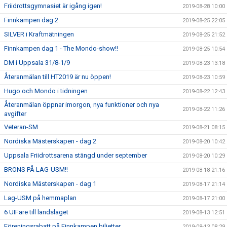
Friidrottsgymnasiet är igång igen!
2019-08-28 10:00
Finnkampen dag 2
2019-08-25 22:05
SILVER i Kraftmätningen
2019-08-25 21:52
Finnkampen dag 1 - The Mondo-show!!
2019-08-25 10:54
DM i Uppsala 31/8-1/9
2019-08-23 13:18
Återanmälan till HT2019 är nu öppen!
2019-08-23 10:59
Hugo och Mondo i tidningen
2019-08-22 12:43
Återanmälan öppnar imorgon, nya funktioner och nya
2019-08-22 11:26
avgifter
Veteran-SM
2019-08-21 08:15
Nordiska Mästerskapen - dag 2
2019-08-20 10:42
Uppsala Friidrottsarena stängd under september
2019-08-20 10:29
BRONS PÅ LAG-USM!!
2019-08-18 21:16
Nordiska Mästerskapen - dag 1
2019-08-17 21:14
Lag-USM på hemmaplan
2019-08-17 21:00
6 UIFare till landslaget
2019-08-13 12:51
Föreningsrabatt på Finnkampen biljetter
2019-08-13 08:29