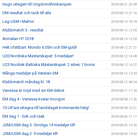
Hugo uttagen till Ungdomsfinnkampen
2018-08-21 20:38
DM resultat och tack till alla
2018-08-19 21:16
Lag-USM i Malmö
2018-08-19 18:18
Klubbmatch 3 - resultat
2018-08-15 12:00
Anmälan HT 2018
2018-08-14 12:50
Helt ofattbart: Mondo 6.05m och EM-guld!
2018-08-12 21:21
U20 Nordiska Mästerskapet: 5 medaljer!
2018-08-12 14:48
U23 Nordisk-Baltiska Mästerskapet: 2 silver, 1 brons
2018-08-12 14:27
Många medaljer på Veteran-SM
2018-08-12 13:33
Klubbmatch måndag kl. 18
2018-08-12 08:24
Vanessa är nöjd med sin EM-debut
2018-08-11 17:30
EM dag 4 - Vanessa kvalar imorgon
2018-08-08 17:36
10 UIFare uttagna till landslaget kommande helg!
2018-08-08 10:21
EM dag 1 - Erik och Isak
2018-08-06 11:17
JSM/USM dag 3: Otroliga 14 medaljer till!
2018-08-05 19:35
JSM/USM dag 2: 9 medaljer till!
2018-08-04 19:42