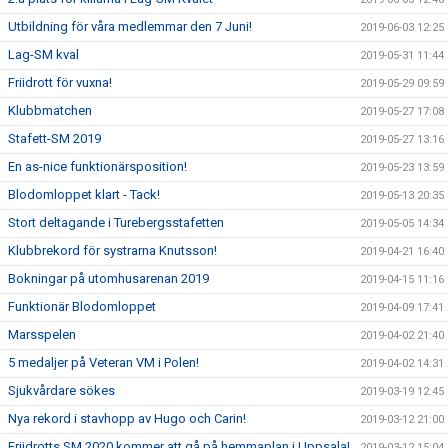
Utbildning för våra medlemmar den 7 Juni!
2019-06-03 12:25
Lag-SM kval
2019-05-31 11:44
Friidrott för vuxna!
2019-05-29 09:59
Klubbmatchen
2019-05-27 17:08
Stafett-SM 2019
2019-05-27 13:16
En as-nice funktionärsposition!
2019-05-23 13:59
Blodomloppet klart - Tack!
2019-05-13 20:35
Stort deltagande i Turebergsstafetten
2019-05-05 14:34
Klubbrekord för systrarna Knutsson!
2019-04-21 16:40
Bokningar på utomhusarenan 2019
2019-04-15 11:16
Funktionär Blodomloppet
2019-04-09 17:41
Marsspelen
2019-04-02 21:40
5 medaljer på Veteran VM i Polen!
2019-04-02 14:31
Sjukvårdare sökes
2019-03-19 12:45
Nya rekord i stavhopp av Hugo och Carin!
2019-03-12 21:00
Friidrotts SM 2020 kommer att gå på hemmaplan i Uppsala!
2019-03-12 15:04