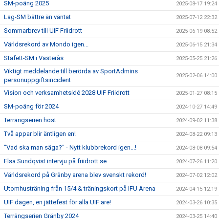
SM-poäng 2025
2025-08-17 19:24
Lag-SM bättre än väntat
2025-07-12 22:32
Sommarbrev till UIF Friidrott
2025-06-19 08:52
Världsrekord av Mondo igen...
2025-06-15 21:34
Stafett-SM i Västerås
2025-05-25 21:26
Viktigt meddelande till berörda av SportAdmins
2025-02-06 14:00
personuppgiftsincident
Vision och verksamhetsidé 2028 UIF Friidrott
2025-01-27 08:15
SM-poäng för 2024
2024-10-27 14:49
Terrängserien höst
2024-09-02 11:38
Två appar blir äntligen en!
2024-08-22 09:13
"Vad ska man säga?" - Nytt klubbrekord igen...!
2024-08-08 09:54
Elsa Sundqvist intervju på friidrott.se
2024-07-26 11:20
Världsrekord på Gränby arena blev svenskt rekord!
2024-07-02 12:02
Utomhusträning från 15/4 & träningskort på IFU Arena
2024-04-15 12:19
UIF dagen, en jättefest för alla UIF:are!
2024-03-26 10:35
Terrängserien Gränby 2024
2024-03-25 14:40