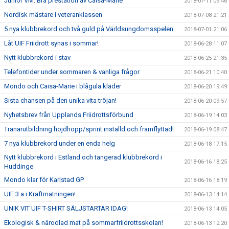
Junior VM: Bra prestation av Caisa-Marie
2018-07-11 09:46
Nordisk mästare i veteranklassen
2018-07-08 21:21
5 nya klubbrekord och två guld på Världsungdomsspelen
2018-07-01 21:06
Låt UIF Friidrott synas i sommar!
2018-06-28 11:07
Nytt klubbrekord i stav
2018-06-25 21:35
Telefontider under sommaren & vanliga frågor
2018-06-21 10:40
Mondo och Caisa-Marie i blågula kläder
2018-06-20 19:49
Sista chansen på den unika vita tröjan!
2018-06-20 09:57
Nyhetsbrev från Upplands Friidrottsförbund
2018-06-19 14:03
Tränarutbildning höjdhopp/sprint inställd och framflyttad!
2018-06-19 08:47
7 nya klubbrekord under en enda helg
2018-06-18 17:15
Nytt klubbrekord i Estland och tangerad klubbrekord i
2018-06-16 18:25
Huddinge
Mondo klar för Karlstad GP
2018-06-16 18:19
UIF 3:a i Kraftmätningen!
2018-06-13 14:14
UNIK VIT UIF T-SHIRT SÄLJSTARTAR IDAG!
2018-06-13 14:05
Ekologisk & närodlad mat på sommarfriidrottsskolan!
2018-06-13 12:20