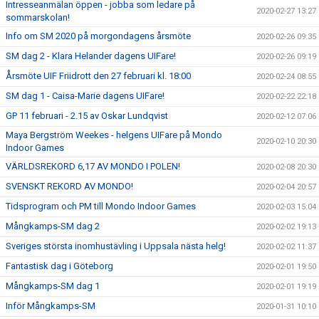
Intresseanmälan öppen - jobba som ledare på
2020-02-27 13:27
sommarskolan!
Info om SM 2020 på morgondagens årsmöte
2020-02-26 09:35
SM dag 2 - Klara Helander dagens UIFare!
2020-02-26 09:19
Årsmöte UIF Friidrott den 27 februari kl. 18:00
2020-02-24 08:55
SM dag 1 - Caisa-Marie dagens UIFare!
2020-02-22 22:18
GP 11 februari - 2.15 av Oskar Lundqvist
2020-02-12 07:06
Maya Bergström Weekes - helgens UIFare på Mondo
2020-02-10 20:30
Indoor Games
VÄRLDSREKORD 6,17 AV MONDO I POLEN!
2020-02-08 20:30
SVENSKT REKORD AV MONDO!
2020-02-04 20:57
Tidsprogram och PM till Mondo Indoor Games
2020-02-03 15:04
Mångkamps-SM dag 2
2020-02-02 19:13
Sveriges största inomhustävling i Uppsala nästa helg!
2020-02-02 11:37
Fantastisk dag i Göteborg
2020-02-01 19:50
Mångkamps-SM dag 1
2020-02-01 19:19
Inför Mångkamps-SM
2020-01-31 10:10