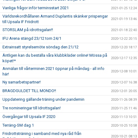
Vanliga frågor inför terminsstart 2021
2021-01-25 12:24
Världsrekordhållaren Armand Duplantis skänker prispengar
2021-01-19 13:46
till Upsala IF Friidrott
STORSLAM på idrottsgalan!!
2021-01-18 22:40
IFU Arena stängd 23/12 tom 24/1
2020-12-22 20:15
Extrainsatt styrelsemöte söndag den 21/12
2020-12-20 18:17
Äntligen kan du beställa våra klubbkläder online! Mössa på
2020-12-17 12:35
köpet!*
Anmälan till vårterminen 2021 öppnar på måndag - all info
2020-12-08 10:01
här!
Ny samarbetspartner!
2020-12-07 16:38
BRAGDGULDET TILL MONDO!!
2020-12-01 20:05
Uppdatering gällande träning under pandemin
2020-11-26 08:39
Tre nomineringar till Idrottsgalan!
2020-11-25 11:46
Övergångar till Upsala IF 2020
2020-11-13 10:51
Terräng-SM dag 1
2020-10-25 10:58
Friidrottsträning i samband med nya råd från
2020-10-21 08:13