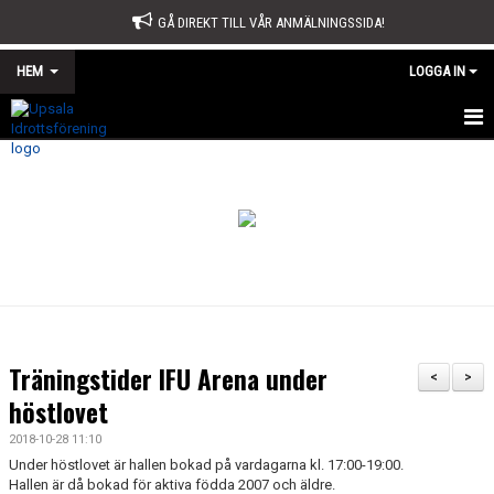
GÅ DIREKT TILL VÅR ANMÄLNINGSSIDA!
HEM
LOGGA IN
START
OM OSS
STYRELSE
SPORTKONTORET
STADGAR
Träningstider IFU Arena under
<
>
ÅRSMÖTE
höstlovet
2018-10-28 11:10
ÅRSBERÄTTELSE OCH VERKSAMHETSPLAN
Under höstlovet är hallen bokad på vardagarna kl. 17:00-19:00.
Hallen är då bokad för aktiva födda 2007 och äldre.