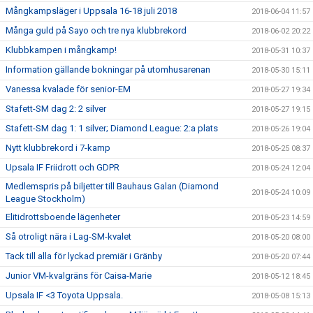
Mångkampsläger i Uppsala 16-18 juli 2018
2018-06-04 11:57
Många guld på Sayo och tre nya klubbrekord
2018-06-02 20:22
Klubbkampen i mångkamp!
2018-05-31 10:37
Information gällande bokningar på utomhusarenan
2018-05-30 15:11
Vanessa kvalade för senior-EM
2018-05-27 19:34
Stafett-SM dag 2: 2 silver
2018-05-27 19:15
Stafett-SM dag 1: 1 silver; Diamond League: 2:a plats
2018-05-26 19:04
Nytt klubbrekord i 7-kamp
2018-05-25 08:37
Upsala IF Friidrott och GDPR
2018-05-24 12:04
Medlemspris på biljetter till Bauhaus Galan (Diamond
2018-05-24 10:09
League Stockholm)
Elitidrottsboende lägenheter
2018-05-23 14:59
Så otroligt nära i Lag-SM-kvalet
2018-05-20 08:00
Tack till alla för lyckad premiär i Gränby
2018-05-20 07:44
Junior VM-kvalgräns för Caisa-Marie
2018-05-12 18:45
Upsala IF <3 Toyota Uppsala.
2018-05-08 15:13