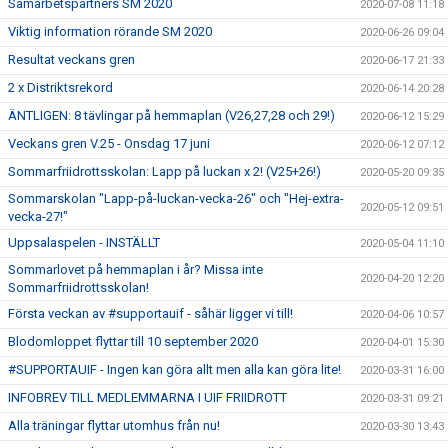
Samarbetspartners SM 2020
2020-07-08 11:18
Viktig information rörande SM 2020
2020-06-26 09:04
Resultat veckans gren
2020-06-17 21:33
2 x Distriktsrekord
2020-06-14 20:28
ÄNTLIGEN: 8 tävlingar på hemmaplan (V26,27,28 och 29!)
2020-06-12 15:29
Veckans gren V.25 - Onsdag 17 juni
2020-06-12 07:12
Sommarfriidrottsskolan: Lapp på luckan x 2! (V25+26!)
2020-05-20 09:35
Sommarskolan "Lapp-på-luckan-vecka-26" och "Hej-extra-
2020-05-12 09:51
vecka-27!"
Uppsalaspelen - INSTÄLLT
2020-05-04 11:10
Sommarlovet på hemmaplan i år? Missa inte
2020-04-20 12:20
Sommarfriidrottsskolan!
Första veckan av #supportauif - såhär ligger vi till!
2020-04-06 10:57
Blodomloppet flyttar till 10 september 2020
2020-04-01 15:30
#SUPPORTAUIF - Ingen kan göra allt men alla kan göra lite!
2020-03-31 16:00
INFOBREV TILL MEDLEMMARNA I UIF FRIIDROTT
2020-03-31 09:21
Alla träningar flyttar utomhus från nu!
2020-03-30 13:43