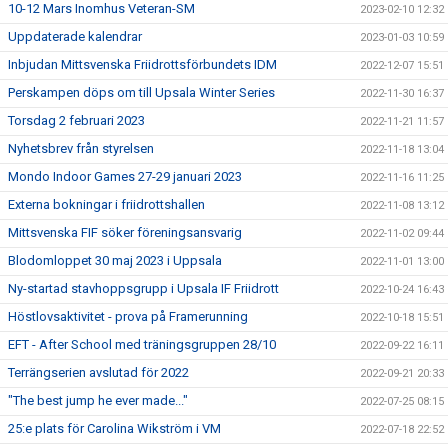
10-12 Mars Inomhus Veteran-SM
2023-02-10 12:32
Uppdaterade kalendrar
2023-01-03 10:59
Inbjudan Mittsvenska Friidrottsförbundets IDM
2022-12-07 15:51
Perskampen döps om till Upsala Winter Series
2022-11-30 16:37
Torsdag 2 februari 2023
2022-11-21 11:57
Nyhetsbrev från styrelsen
2022-11-18 13:04
Mondo Indoor Games 27-29 januari 2023
2022-11-16 11:25
Externa bokningar i friidrottshallen
2022-11-08 13:12
Mittsvenska FIF söker föreningsansvarig
2022-11-02 09:44
Blodomloppet 30 maj 2023 i Uppsala
2022-11-01 13:00
Ny-startad stavhoppsgrupp i Upsala IF Friidrott
2022-10-24 16:43
Höstlovsaktivitet - prova på Framerunning
2022-10-18 15:51
EFT - After School med träningsgruppen 28/10
2022-09-22 16:11
Terrängserien avslutad för 2022
2022-09-21 20:33
"The best jump he ever made..."
2022-07-25 08:15
25:e plats för Carolina Wikström i VM
2022-07-18 22:52