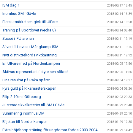
ISM dag 1
2018-02-17 18:45
Inomhus SM i Gävle
2018-02-14 16:39
Flera utmärkelsen gick till UIFare
2018-02-14 16:28
Träning på Sportlovet (vecka 8)
2018-02-14 08:40
Succé i IFU arenan
2018-02-11 19:19
Silver till Lovisa i Mångkamp-ISM
2018-02-11 19:15
Nytt distriktrekord i viktkastning
2018-02-11 19:12
En UIFare med på Nordenkampen
2018-02-05 17:56
Aktivas representant i styrelsen sökes!
2018-02-05 11:56
Fina resultat på Raka spåret
2018-02-04 19:17
Fyra guld på Riksmästerskapen
2018-02-04 08:26
Filip 2.10 m i Göteborg
2018-02-03 20:33
Justerade kvalkriterier till ISM i Gävle
2018-01-29 20:48
Summering inomhus DM
2018-01-29 20:10
Biljetter till Nordenkampen
2018-01-29 17:35
Extra höjdhoppsträning för ungdomar födda 2003-2004
2018-01-29 14:42