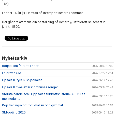
164).
Endast 149kr (!). Hämtas på Intersport senare i sommar.
Det går bra att maila din beställning på richard@uiffriidrott.se senast 21
juni kl 15.00.
Nyhetsarkiv
Börja träna friidrott i höst!
2026-08-03 10:00
Friidrotts-SM
2026-07-27 17:14
Upsala IF fyra i SM-pokalen
2026-06-12 17:43
Upsala IF tvåa efter inomhussäsongen
2026-03-24 20:49
Största händelsen i Uppsalas friidrottshistoria - 6.31! Läs
2026-03-13 15:26
mer nedan...
Köp träningskort för F-hallen och gymmet
2025-10-01 10:56
SM-poäng 2025
2025-08-17 19:24