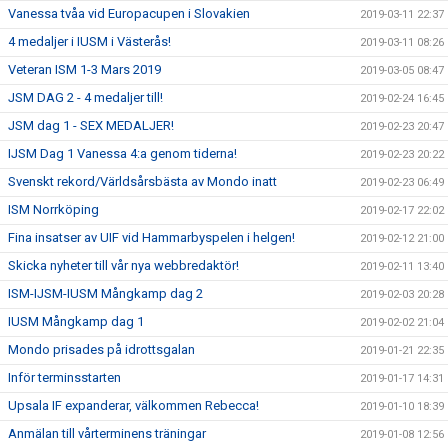
Vanessa tvåa vid Europacupen i Slovakien
2019-03-11 22:37
4 medaljer i IUSM i Västerås!
2019-03-11 08:26
Veteran ISM 1-3 Mars 2019
2019-03-05 08:47
JSM DAG 2 - 4 medaljer till!
2019-02-24 16:45
JSM dag 1 - SEX MEDALJER!
2019-02-23 20:47
IJSM Dag 1 Vanessa 4:a genom tiderna!
2019-02-23 20:22
Svenskt rekord/Världsårsbästa av Mondo inatt
2019-02-23 06:49
ISM Norrköping
2019-02-17 22:02
Fina insatser av UIF vid Hammarbyspelen i helgen!
2019-02-12 21:00
Skicka nyheter till vår nya webbredaktör!
2019-02-11 13:40
ISM-IJSM-IUSM Mångkamp dag 2
2019-02-03 20:28
IUSM Mångkamp dag 1
2019-02-02 21:04
Mondo prisades på idrottsgalan
2019-01-21 22:35
Inför terminsstarten
2019-01-17 14:31
Upsala IF expanderar, välkommen Rebecca!
2019-01-10 18:39
Anmälan till vårterminens träningar
2019-01-08 12:56