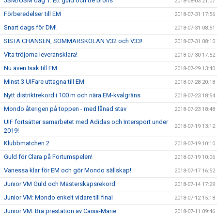
JSM/USM dag 1: Ett guld och tre brons
2018-08-03 21:07
Förberedelser till EM
2018-07-31 17:56
Snart dags för DM!
2018-07-31 08:51
SISTA CHANSEN, SOMMARSKOLAN V32 och V33!
2018-07-31 08:10
Vita tröjorna leveransklara!
2018-07-30 17:52
Nu även Isak till EM
2018-07-29 13:40
Minst 3 UIFare uttagna till EM
2018-07-28 20:18
Nytt distriktrekord i 100 m och nära EM-kvalgräns
2018-07-23 18:54
Mondo återigen på toppen - med lånad stav
2018-07-23 18:48
UIF fortsätter samarbetet med Adidas och Intersport under
2018-07-19 13:12
2019!
Klubbmatchen 2
2018-07-19 10:10
Guld för Clara på Fortumspelen!
2018-07-19 10:06
Vanessa klar för EM och gör Mondo sällskap!
2018-07-17 16:52
Junior VM Guld och Mästerskapsrekord
2018-07-14 17:29
Junior VM: Mondo enkelt vidare till final
2018-07-12 15:18
Junior VM: Bra prestation av Caisa-Marie
2018-07-11 09:46