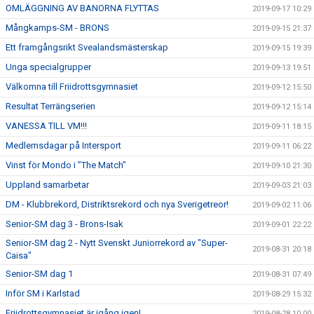
OMLÄGGNING AV BANORNA FLYTTAS
2019-09-17 10:29
Mångkamps-SM - BRONS
2019-09-15 21:37
Ett framgångsrikt Svealandsmästerskap
2019-09-15 19:39
Unga specialgrupper
2019-09-13 19:51
Välkomna till Friidrottsgymnasiet
2019-09-12 15:50
Resultat Terrängserien
2019-09-12 15:14
VANESSA TILL VM!!!
2019-09-11 18:15
Medlemsdagar på Intersport
2019-09-11 06:22
Vinst för Mondo i ”The Match”
2019-09-10 21:30
Uppland samarbetar
2019-09-03 21:03
DM - Klubbrekord, Distriktsrekord och nya Sverigetreor!
2019-09-02 11:06
Senior-SM dag 3 - Brons-Isak
2019-09-01 22:22
Senior-SM dag 2 - Nytt Svenskt Juniorrekord av "Super-
2019-08-31 20:18
Caisa"
Senior-SM dag 1
2019-08-31 07:49
Inför SM i Karlstad
2019-08-29 15:32
Friidrottsgymnasiet är igång igen!
2019-08-28 10:00