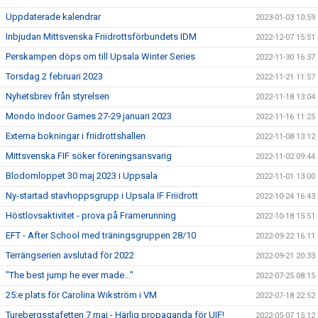
Uppdaterade kalendrar
2023-01-03 10:59
Inbjudan Mittsvenska Friidrottsförbundets IDM
2022-12-07 15:51
Perskampen döps om till Upsala Winter Series
2022-11-30 16:37
Torsdag 2 februari 2023
2022-11-21 11:57
Nyhetsbrev från styrelsen
2022-11-18 13:04
Mondo Indoor Games 27-29 januari 2023
2022-11-16 11:25
Externa bokningar i friidrottshallen
2022-11-08 13:12
Mittsvenska FIF söker föreningsansvarig
2022-11-02 09:44
Blodomloppet 30 maj 2023 i Uppsala
2022-11-01 13:00
Ny-startad stavhoppsgrupp i Upsala IF Friidrott
2022-10-24 16:43
Höstlovsaktivitet - prova på Framerunning
2022-10-18 15:51
EFT - After School med träningsgruppen 28/10
2022-09-22 16:11
Terrängserien avslutad för 2022
2022-09-21 20:33
"The best jump he ever made..."
2022-07-25 08:15
25:e plats för Carolina Wikström i VM
2022-07-18 22:52
Turebergsstafetten 7 maj - Härlig propaganda för UIF!
2022-05-07 15:12