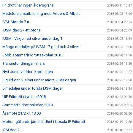
Friidrott har ingen åldersgräns
2018-03-11 15:47
Medeldistansutbildning med Anders & Albert
2018-03-05 16:06
IVM: Mondo 7:a
2018-03-04 20:13
IUSM dag 2 - ett brons
2018-03-04 20:09
IUSM i Växjö - ett silver under dag 1
2018-03-03 18:54
Många medaljer på IVSM - 7 guld och 4 silver
2018-03-03 18:00
Jobb sommarfriidrottsskolan 2018
2018-02-28 14:10
Tränarutbildningar i mars
2018-02-26 11:20
Nytt Juniorvärldsrekord - igen
2018-02-25 19:27
3 guld och 2 silver under andra IJSM dagen
2018-02-25 19:20
5 medaljer under första IJSM dagen
2018-02-24 19:34
UIF Friidrott styrelse 2018
2018-02-23 09:36
Sommarfriidrottsskolan 2018
2018-02-22 20:35
Årsmöte 21/2 kl. 18:00
2018-02-20 08:20
Motion gällande jämställdhet i Upsala IF Friidrott
2018-02-19 17:50
ISM dag 2
2018-02-18 16:17