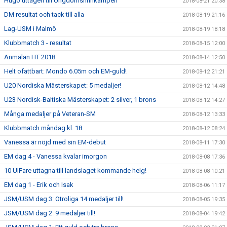
Hugo uttagen till Ungdomsfinnkampen
2018-08-21 20:38
DM resultat och tack till alla
2018-08-19 21:16
Lag-USM i Malmö
2018-08-19 18:18
Klubbmatch 3 - resultat
2018-08-15 12:00
Anmälan HT 2018
2018-08-14 12:50
Helt ofattbart: Mondo 6.05m och EM-guld!
2018-08-12 21:21
U20 Nordiska Mästerskapet: 5 medaljer!
2018-08-12 14:48
U23 Nordisk-Baltiska Mästerskapet: 2 silver, 1 brons
2018-08-12 14:27
Många medaljer på Veteran-SM
2018-08-12 13:33
Klubbmatch måndag kl. 18
2018-08-12 08:24
Vanessa är nöjd med sin EM-debut
2018-08-11 17:30
EM dag 4 - Vanessa kvalar imorgon
2018-08-08 17:36
10 UIFare uttagna till landslaget kommande helg!
2018-08-08 10:21
EM dag 1 - Erik och Isak
2018-08-06 11:17
JSM/USM dag 3: Otroliga 14 medaljer till!
2018-08-05 19:35
JSM/USM dag 2: 9 medaljer till!
2018-08-04 19:42