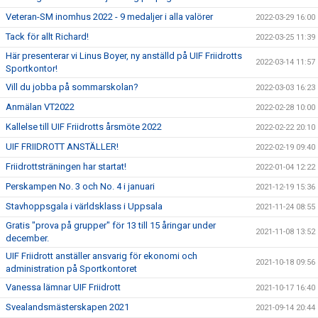
Veteran-SM inomhus 2022 - 9 medaljer i alla valörer
2022-03-29 16:00
Tack för allt Richard!
2022-03-25 11:39
Här presenterar vi Linus Boyer, ny anställd på UIF Friidrotts
2022-03-14 11:57
Sportkontor!
Vill du jobba på sommarskolan?
2022-03-03 16:23
Anmälan VT2022
2022-02-28 10:00
Kallelse till UIF Friidrotts årsmöte 2022
2022-02-22 20:10
UIF FRIIDROTT ANSTÄLLER!
2022-02-19 09:40
Friidrottsträningen har startat!
2022-01-04 12:22
Perskampen No. 3 och No. 4 i januari
2021-12-19 15:36
Stavhoppsgala i världsklass i Uppsala
2021-11-24 08:55
Gratis "prova på grupper" för 13 till 15 åringar under
2021-11-08 13:52
december.
UIF Friidrott anställer ansvarig för ekonomi och
2021-10-18 09:56
administration på Sportkontoret
Vanessa lämnar UIF Friidrott
2021-10-17 16:40
Svealandsmästerskapen 2021
2021-09-14 20:44