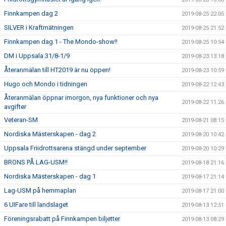
Finnkampen dag 2
2019-08-25 22:05
SILVER i Kraftmätningen
2019-08-25 21:52
Finnkampen dag 1 - The Mondo-show!!
2019-08-25 10:54
DM i Uppsala 31/8-1/9
2019-08-23 13:18
Återanmälan till HT2019 är nu öppen!
2019-08-23 10:59
Hugo och Mondo i tidningen
2019-08-22 12:43
Återanmälan öppnar imorgon, nya funktioner och nya
2019-08-22 11:26
avgifter
Veteran-SM
2019-08-21 08:15
Nordiska Mästerskapen - dag 2
2019-08-20 10:42
Uppsala Friidrottsarena stängd under september
2019-08-20 10:29
BRONS PÅ LAG-USM!!
2019-08-18 21:16
Nordiska Mästerskapen - dag 1
2019-08-17 21:14
Lag-USM på hemmaplan
2019-08-17 21:00
6 UIFare till landslaget
2019-08-13 12:51
Föreningsrabatt på Finnkampen biljetter
2019-08-13 08:29