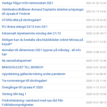
Vanliga frågor inför terminsstart 2021
2021-01-25 12:24
Världsrekordhållaren Armand Duplantis skänker prispengar
2021-01-19 13:46
till Upsala IF Friidrott
STORSLAM på idrottsgalan!!
2021-01-18 22:40
IFU Arena stängd 23/12 tom 24/1
2020-12-22 20:15
Extrainsatt styrelsemöte söndag den 21/12
2020-12-20 18:17
Äntligen kan du beställa våra klubbkläder online! Mössa på
2020-12-17 12:35
köpet!*
Anmälan till vårterminen 2021 öppnar på måndag - all info
2020-12-08 10:01
här!
Ny samarbetspartner!
2020-12-07 16:38
BRAGDGULDET TILL MONDO!!
2020-12-01 20:05
Uppdatering gällande träning under pandemin
2020-11-26 08:39
Tre nomineringar till Idrottsgalan!
2020-11-25 11:46
Övergångar till Upsala IF 2020
2020-11-13 10:51
Terräng-SM dag 1
2020-10-25 10:58
Friidrottsträning i samband med nya råd från
2020-10-21 08:13
Folkhälsomyndigheten