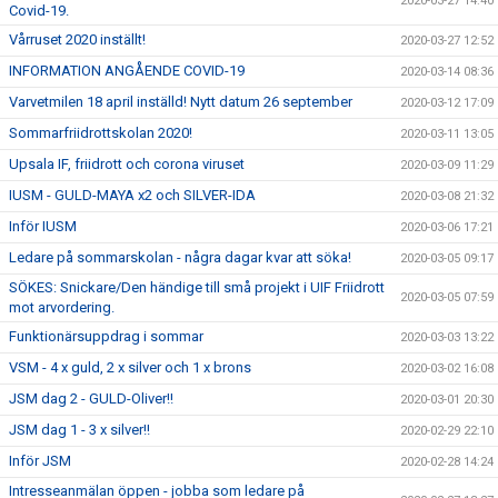
2020-03-27 14:40
Covid-19.
Vårruset 2020 inställt!
2020-03-27 12:52
INFORMATION ANGÅENDE COVID-19
2020-03-14 08:36
Varvetmilen 18 april inställd! Nytt datum 26 september
2020-03-12 17:09
Sommarfriidrottskolan 2020!
2020-03-11 13:05
Upsala IF, friidrott och corona viruset
2020-03-09 11:29
IUSM - GULD-MAYA x2 och SILVER-IDA
2020-03-08 21:32
Inför IUSM
2020-03-06 17:21
Ledare på sommarskolan - några dagar kvar att söka!
2020-03-05 09:17
SÖKES: Snickare/Den händige till små projekt i UIF Friidrott
2020-03-05 07:59
mot arvordering.
Funktionärsuppdrag i sommar
2020-03-03 13:22
VSM - 4 x guld, 2 x silver och 1 x brons
2020-03-02 16:08
JSM dag 2 - GULD-Oliver!!
2020-03-01 20:30
JSM dag 1 - 3 x silver!!
2020-02-29 22:10
Inför JSM
2020-02-28 14:24
Intresseanmälan öppen - jobba som ledare på