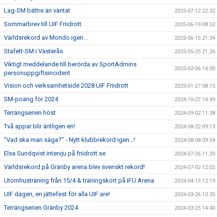
Lag-SM bättre än väntat
2025-07-12 22:32
Sommarbrev till UIF Friidrott
2025-06-19 08:52
Världsrekord av Mondo igen...
2025-06-15 21:34
Stafett-SM i Västerås
2025-05-25 21:26
Viktigt meddelande till berörda av SportAdmins
2025-02-06 14:00
personuppgiftsincident
Vision och verksamhetsidé 2028 UIF Friidrott
2025-01-27 08:15
SM-poäng för 2024
2024-10-27 14:49
Terrängserien höst
2024-09-02 11:38
Två appar blir äntligen en!
2024-08-22 09:13
"Vad ska man säga?" - Nytt klubbrekord igen...!
2024-08-08 09:54
Elsa Sundqvist intervju på friidrott.se
2024-07-26 11:20
Världsrekord på Gränby arena blev svenskt rekord!
2024-07-02 12:02
Utomhusträning från 15/4 & träningskort på IFU Arena
2024-04-15 12:19
UIF dagen, en jättefest för alla UIF:are!
2024-03-26 10:35
Terrängserien Gränby 2024
2024-03-25 14:40