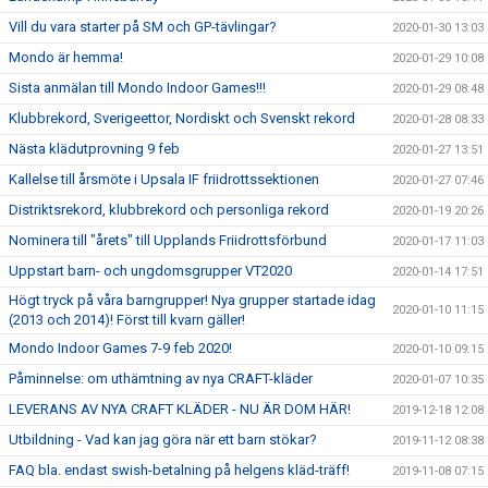
Vill du vara starter på SM och GP-tävlingar?
2020-01-30 13:03
Mondo är hemma!
2020-01-29 10:08
Sista anmälan till Mondo Indoor Games!!!
2020-01-29 08:48
Klubbrekord, Sverigeettor, Nordiskt och Svenskt rekord
2020-01-28 08:33
Nästa klädutprovning 9 feb
2020-01-27 13:51
Kallelse till årsmöte i Upsala IF friidrottssektionen
2020-01-27 07:46
Distriktsrekord, klubbrekord och personliga rekord
2020-01-19 20:26
Nominera till "årets" till Upplands Friidrottsförbund
2020-01-17 11:03
Uppstart barn- och ungdomsgrupper VT2020
2020-01-14 17:51
Högt tryck på våra barngrupper! Nya grupper startade idag
2020-01-10 11:15
(2013 och 2014)! Först till kvarn gäller!
Mondo Indoor Games 7-9 feb 2020!
2020-01-10 09:15
Påminnelse: om uthämtning av nya CRAFT-kläder
2020-01-07 10:35
LEVERANS AV NYA CRAFT KLÄDER - NU ÄR DOM HÄR!
2019-12-18 12:08
Utbildning - Vad kan jag göra när ett barn stökar?
2019-11-12 08:38
FAQ bla. endast swish-betalning på helgens kläd-träff!
2019-11-08 07:15