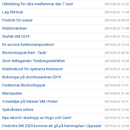
Utbildning för våra medlemmar den 7 Juni!
2019-06-03 12:25
Lag-SM kval
2019-05-31 11:44
Friidrott för vuxna!
2019-05-29 09:59
Klubbmatchen
2019-05-27 17:08
Stafett-SM 2019
2019-05-27 13:16
En as-nice funktionärsposition!
2019-05-23 13:59
Blodomloppet klart - Tack!
2019-05-13 20:35
Stort deltagande i Turebergsstafetten
2019-05-05 14:34
Klubbrekord för systrarna Knutsson!
2019-04-21 16:40
Bokningar på utomhusarenan 2019
2019-04-15 11:16
Funktionär Blodomloppet
2019-04-09 17:41
Marsspelen
2019-04-02 21:40
5 medaljer på Veteran VM i Polen!
2019-04-02 14:31
Sjukvårdare sökes
2019-03-19 12:45
Nya rekord i stavhopp av Hugo och Carin!
2019-03-12 21:00
Friidrotts SM 2020 kommer att gå på hemmaplan i Uppsala!
2019-03-12 15:04