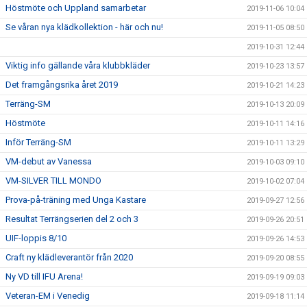
Höstmöte och Uppland samarbetar
2019-11-06 10:04
Se våran nya klädkollektion - här och nu!
2019-11-05 08:50
2019-10-31 12:44
Viktig info gällande våra klubbkläder
2019-10-23 13:57
Det framgångsrika året 2019
2019-10-21 14:23
Terräng-SM
2019-10-13 20:09
Höstmöte
2019-10-11 14:16
Inför Terräng-SM
2019-10-11 13:29
VM-debut av Vanessa
2019-10-03 09:10
VM-SILVER TILL MONDO
2019-10-02 07:04
Prova-på-träning med Unga Kastare
2019-09-27 12:56
Resultat Terrängserien del 2 och 3
2019-09-26 20:51
UIF-loppis 8/10
2019-09-26 14:53
Craft ny klädleverantör från 2020
2019-09-20 08:55
Ny VD till IFU Arena!
2019-09-19 09:03
Veteran-EM i Venedig
2019-09-18 11:14