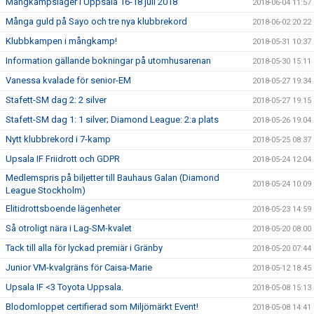
Mångkampsläger i Uppsala 16-18 juli 2018
2018-06-04 11:57
Många guld på Sayo och tre nya klubbrekord
2018-06-02 20:22
Klubbkampen i mångkamp!
2018-05-31 10:37
Information gällande bokningar på utomhusarenan
2018-05-30 15:11
Vanessa kvalade för senior-EM
2018-05-27 19:34
Stafett-SM dag 2: 2 silver
2018-05-27 19:15
Stafett-SM dag 1: 1 silver; Diamond League: 2:a plats
2018-05-26 19:04
Nytt klubbrekord i 7-kamp
2018-05-25 08:37
Upsala IF Friidrott och GDPR
2018-05-24 12:04
Medlemspris på biljetter till Bauhaus Galan (Diamond
2018-05-24 10:09
League Stockholm)
Elitidrottsboende lägenheter
2018-05-23 14:59
Så otroligt nära i Lag-SM-kvalet
2018-05-20 08:00
Tack till alla för lyckad premiär i Gränby
2018-05-20 07:44
Junior VM-kvalgräns för Caisa-Marie
2018-05-12 18:45
Upsala IF <3 Toyota Uppsala.
2018-05-08 15:13
Blodomloppet certifierad som Miljömärkt Event!
2018-05-08 14:41