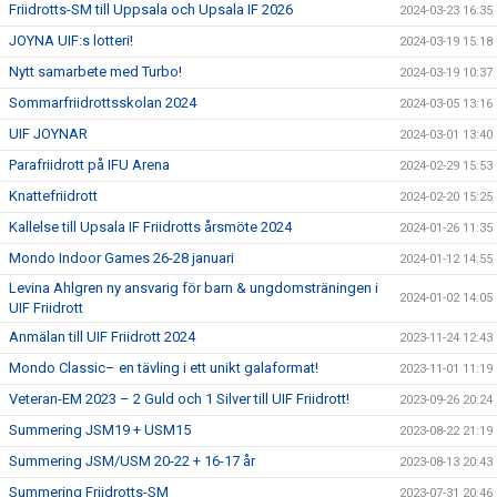
Friidrotts-SM till Uppsala och Upsala IF 2026
2024-03-23 16:35
JOYNA UIF:s lotteri!
2024-03-19 15:18
Nytt samarbete med Turbo!
2024-03-19 10:37
Sommarfriidrottsskolan 2024
2024-03-05 13:16
UIF JOYNAR
2024-03-01 13:40
Parafriidrott på IFU Arena
2024-02-29 15:53
Knattefriidrott
2024-02-20 15:25
Kallelse till Upsala IF Friidrotts årsmöte 2024
2024-01-26 11:35
Mondo Indoor Games 26-28 januari
2024-01-12 14:55
Levina Ahlgren ny ansvarig för barn & ungdomsträningen i
2024-01-02 14:05
UIF Friidrott
Anmälan till UIF Friidrott 2024
2023-11-24 12:43
Mondo Classic– en tävling i ett unikt galaformat!
2023-11-01 11:19
Veteran-EM 2023 – 2 Guld och 1 Silver till UIF Friidrott!
2023-09-26 20:24
Summering JSM19 + USM15
2023-08-22 21:19
Summering JSM/USM 20-22 + 16-17 år
2023-08-13 20:43
Summering Friidrotts-SM
2023-07-31 20:46