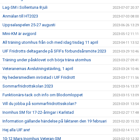
Lag-SM i Sollentuna 8 juli
2023-07-07 20:37
Anmälan till HT2023
2023-07-03 08:00
Uppsalaspelen 25-27 augusti
2023-06-26 13:29
Mini-KM är avgjord
2023-05-12 11:11
All träning utomhus från och med idag tisdag 11 april
2023-04-11 13:52
UIF Friidrotts deltagande på SFIFs förbundsårsmöte 2023
2023-03-29 10:46
Träning under påsklovet och börja träna utomhus
2023-03-27 09:41
Veteranernas Avslutningstävling, 1 april
2023-03-24 10:46
Ny hedersmedlem inröstad i UIF Friidrott
2023-03-17 11:56
Sommarfriidrottskolan 2023
2023-03-16 13:37
Funktionärs-tack och info om Blodomloppet
2023-03-15 13:09
Vill du jobba på sommarfriidrottsskolan?
2023-03-01 13:54
Inomhus SM för 17-22-åringar i Karlstad
2023-02-27 17:48
Information gällande händelse på läktaren den 19 februari
2023-02-20 15:32
Hej alla UIF:are!
2023-02-14 11:17
10-12 Mars Inomhus Veteran-SM
2023-02-10 12:32