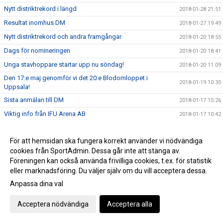
Nytt distriktrekord i längd
2018-01-28 21:51
Resultat inomhus DM
2018-01-27 19:49
Nytt distriktrekord och andra framgångar
2018-01-20 18:55
Dags för nomineringen
2018-01-20 18:41
Unga stavhoppare startar upp nu söndag!
2018-01-20 11:09
Den 17:e maj genomför vi det 20:e Blodomloppet i
2018-01-19 10:35
Uppsala!
Sista anmälan till DM
2018-01-17 15:26
Viktig info från IFU Arena AB
2018-01-17 10:42
Årsmöte 2018
2018-01-17 09:50
För att hemsidan ska fungera korrekt använder vi nödvändiga
Funktionärsutbildning
2018-01-17 09:23
cookies från SportAdmin. Dessa går inte att stänga av.
Friidrottsprofil på Gränbyskolan från HT2018
2018-01-16 13:05
Föreningen kan också använda frivilliga cookies, t.ex. för statistik
Mondo fick pris på Idrottsgalan
eller marknadsföring. Du väljer själv om du vill acceptera dessa.
2018-01-16 10:00
Nytt juniorvärldsrekord i säsongsdebut - men dessvärre
Anpassa dina val
2018-01-13 17:26
ogiltig
Acceptera nödvändiga
Acceptera alla
Biljetter till Nordenkampen som UIF:are
2018-01-12 10:49
UIF tackar alla som gjorde helgen till en succé
2018-01-08 15:51