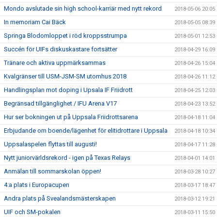
Mondo avslutade sin high school-karriär med nytt rekord
2018-05-06 20:05
In memoriam Cai Bäck
2018-05-05 08:39
Springa Blodomloppet i röd kroppsstrumpa
2018-05-01 12:53
Succén för UIFs diskuskastare fortsätter
2018-04-29 16:09
Tränare och aktiva uppmärksammas
2018-04-26 15:04
Kvalgränser till USM-JSM-SM utomhus 2018
2018-04-26 11:12
Handlingsplan mot doping i Upsala IF Friidrott
2018-04-25 12:03
Begränsad tillgänglighet / IFU Arena V17
2018-04-23 13:52
Hur ser bokningen ut på Uppsala Friidrottsarena
2018-04-18 11:04
Erbjudande om boende/lägenhet för elitidrottare i Uppsala
2018-04-18 10:34
Uppsalaspelen flyttas till augusti!
2018-04-17 11:28
Nytt juniorvärldsrekord - igen på Texas Relays
2018-04-01 14:01
Anmälan till sommarskolan öppen!
2018-03-28 10:27
4:a plats i Europacupen
2018-03-17 18:47
Andra plats på Svealandsmästerskapen
2018-03-12 19:21
UIF och SM-pokalen
2018-03-11 15:50