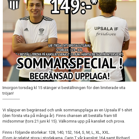
BÖRJA TRÄNA FRIIDROTT
FAQ
MEDLEMSINFO
ARRANGEMANG
FUNKTIONÄRSINFO
RESULTAT
SOMMARFRIIDROTTSSKOLAN
Imorgon torsdag kl 15 stänger vi beställningen för den limiterade vita
tröjan!
STATISTIK
--------------
Vi släpper en begränsad och unik sommarupplaga av en Upsala IF t-shirt
(den första vita på många år). Finns chansen att beställa fram till
midsommar (tors 21 juni kl 15). Välkomna upp på kansliet och prova.
Finns i följande storlekar: 128, 140, 152, 164, S, M, L, XL, XXL.
(Dom är relativt stora i storlekarna, Carin T vår kanslist 164 samt Richard