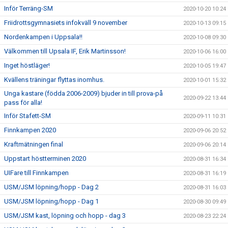
Inför Terräng-SM
2020-10-20 10:24
Friidrottsgymnasiets infokväll 9 november
2020-10-13 09:15
Nordenkampen i Uppsala!!
2020-10-08 09:30
Välkommen till Upsala IF, Erik Martinsson!
2020-10-06 16:00
Inget höstläger!
2020-10-05 19:47
Kvällens träningar flyttas inomhus.
2020-10-01 15:32
Unga kastare (födda 2006-2009) bjuder in till prova-på
2020-09-22 13:44
pass för alla!
Inför Stafett-SM
2020-09-11 10:31
Finnkampen 2020
2020-09-06 20:52
Kraftmätningen final
2020-09-06 20:14
Uppstart höstterminen 2020
2020-08-31 16:34
UIFare till Finnkampen
2020-08-31 16:19
USM/JSM löpning/hopp - Dag 2
2020-08-31 16:03
USM/JSM löpning/hopp - Dag 1
2020-08-30 09:49
USM/JSM kast, löpning och hopp - dag 3
2020-08-23 22:24