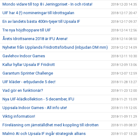
Mondo vidare till top 8 i Jerringpriset - In och rösta!
2018-12-20 14:35
UIF har 4 (!) nomineringar till Idrottsgalan
2018-12-17 20:47
En av landets bästa 400m-tjejer till Upsala IF
2018-12-17 09:37
Tre nya höjdhoppare till UIF
2018-12-14 12:56
Årets Idrottsarena 2018 är IFU Arena!
2018-12-14 08:50
Nyheter från Upplands Friidrottsförbund (inbjudan DM mm)
2018-12-12 14:09
Gavlehov Indoor Games
2018-12-11 10:30
Kallur hyllar Upsala IF Friidrott
2018-12-09 13:06
Garantum Sprinter Challenge
2018-12-07 12:59
UIF kläder - erbjudande 5 dec!
2018-11-28 13:27
Vad gör en funktionär?
2018-11-23 12:00
Nya UIF-klädkollektion - 5 december, IFU
2018-11-21 15:09
Uppsala Indoor Games - All info ute!
2018-11-19 12:05
Viktig information!
2018-11-09 11:29
Föreläsning om jämställdhet med koppling till idrotten
2018-11-09 08:37
Malmö AI och Upsala IF ingår strategisk allians
2018-11-07 13:20