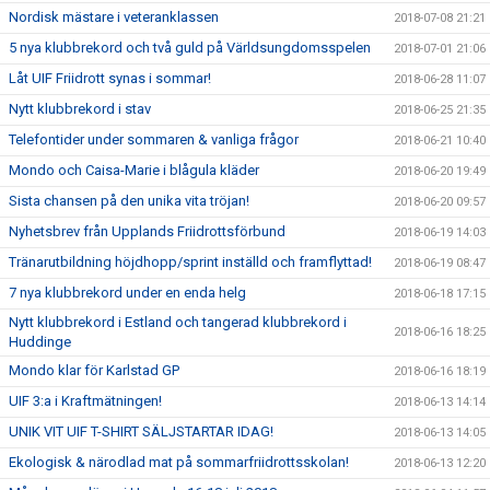
Nordisk mästare i veteranklassen
2018-07-08 21:21
5 nya klubbrekord och två guld på Världsungdomsspelen
2018-07-01 21:06
Låt UIF Friidrott synas i sommar!
2018-06-28 11:07
Nytt klubbrekord i stav
2018-06-25 21:35
Telefontider under sommaren & vanliga frågor
2018-06-21 10:40
Mondo och Caisa-Marie i blågula kläder
2018-06-20 19:49
Sista chansen på den unika vita tröjan!
2018-06-20 09:57
Nyhetsbrev från Upplands Friidrottsförbund
2018-06-19 14:03
Tränarutbildning höjdhopp/sprint inställd och framflyttad!
2018-06-19 08:47
7 nya klubbrekord under en enda helg
2018-06-18 17:15
Nytt klubbrekord i Estland och tangerad klubbrekord i
2018-06-16 18:25
Huddinge
Mondo klar för Karlstad GP
2018-06-16 18:19
UIF 3:a i Kraftmätningen!
2018-06-13 14:14
UNIK VIT UIF T-SHIRT SÄLJSTARTAR IDAG!
2018-06-13 14:05
Ekologisk & närodlad mat på sommarfriidrottsskolan!
2018-06-13 12:20