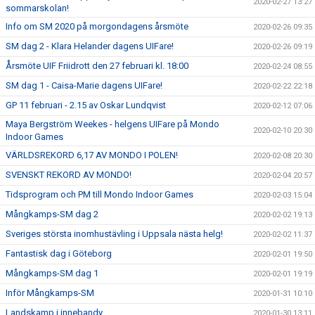
2020-02-27 13:27
sommarskolan!
Info om SM 2020 på morgondagens årsmöte
2020-02-26 09:35
SM dag 2 - Klara Helander dagens UIFare!
2020-02-26 09:19
Årsmöte UIF Friidrott den 27 februari kl. 18:00
2020-02-24 08:55
SM dag 1 - Caisa-Marie dagens UIFare!
2020-02-22 22:18
GP 11 februari - 2.15 av Oskar Lundqvist
2020-02-12 07:06
Maya Bergström Weekes - helgens UIFare på Mondo
2020-02-10 20:30
Indoor Games
VÄRLDSREKORD 6,17 AV MONDO I POLEN!
2020-02-08 20:30
SVENSKT REKORD AV MONDO!
2020-02-04 20:57
Tidsprogram och PM till Mondo Indoor Games
2020-02-03 15:04
Mångkamps-SM dag 2
2020-02-02 19:13
Sveriges största inomhustävling i Uppsala nästa helg!
2020-02-02 11:37
Fantastisk dag i Göteborg
2020-02-01 19:50
Mångkamps-SM dag 1
2020-02-01 19:19
Inför Mångkamps-SM
2020-01-31 10:10
Landskamp i innebandy
2020-01-30 13:11