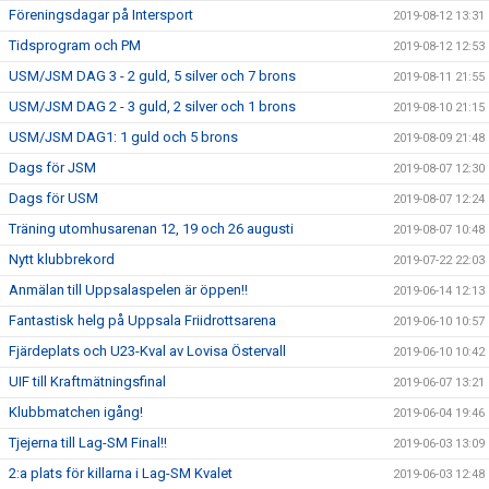
Föreningsdagar på Intersport
2019-08-12 13:31
Tidsprogram och PM
2019-08-12 12:53
USM/JSM DAG 3 - 2 guld, 5 silver och 7 brons
2019-08-11 21:55
USM/JSM DAG 2 - 3 guld, 2 silver och 1 brons
2019-08-10 21:15
USM/JSM DAG1: 1 guld och 5 brons
2019-08-09 21:48
Dags för JSM
2019-08-07 12:30
Dags för USM
2019-08-07 12:24
Träning utomhusarenan 12, 19 och 26 augusti
2019-08-07 10:48
Nytt klubbrekord
2019-07-22 22:03
Anmälan till Uppsalaspelen är öppen!!
2019-06-14 12:13
Fantastisk helg på Uppsala Friidrottsarena
2019-06-10 10:57
Fjärdeplats och U23-Kval av Lovisa Östervall
2019-06-10 10:42
UIF till Kraftmätningsfinal
2019-06-07 13:21
Klubbmatchen igång!
2019-06-04 19:46
Tjejerna till Lag-SM Final!!
2019-06-03 13:09
2:a plats för killarna i Lag-SM Kvalet
2019-06-03 12:48