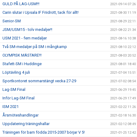
GULD PÅ LAG-USM!!!
2021-09-14 07:26
Carin slutar i Upsala IF Friidrott, tack för allt!
2021-08-30 11:19
Senior-SM
2021-08-29 22:11
JSM/USM15 - tolv medaljer!!
2021-08-22 21:34
USM 2021 - fem medaljer
2021-08-16 10:38
Två SM-medaljer på SM i mångkamp
2021-08-10 22:12
OLYMPISK MÄSTARE!!!
2021-08-03 20:52
Stafett-SM i Huddinge
2021-08-01 18:40
Löptävling 4 juli
2021-07-04 15:51
Sportkontoret sommarstängt vecka 27-29
2021-07-02 08:54
Lag-SM Final
2021-06-29 19:45
Inför Lag-SM Final
2021-06-29 17:49
ISM 2021
2021-02-22 11:26
Årsmöteshandlingar
2021-02-18 16:30
Uppdatering träningshallar
2021-02-12 08:49
Träningen för barn födda 2015-2007 börjar V 5!
2021-01-25 12:42