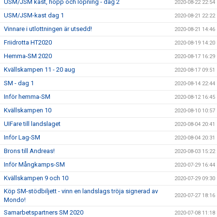
USM/JSM kast, hopp och löpning - dag 2
2020-08-22 22:54
USM/JSM-kast dag 1
2020-08-21 22:22
Vinnare i utlottningen är utsedd!
2020-08-21 14:46
Friidrotta HT2020
2020-08-19 14:20
Hemma-SM 2020
2020-08-17 16:29
Kvällskampen 11 - 20 aug
2020-08-17 09:51
SM - dag 1
2020-08-14 22:44
Inför hemma-SM
2020-08-12 16:45
Kvällskampen 10
2020-08-10 10:57
UIFare till landslaget
2020-08-04 20:41
Inför Lag-SM
2020-08-04 20:31
Brons till Andreas!
2020-08-03 15:22
Inför Mångkamps-SM
2020-07-29 16:44
Kvällskampen 9 och 10
2020-07-29 09:30
Köp SM-stödbiljett - vinn en landslags tröja signerad av
2020-07-27 18:16
Mondo!
Samarbetspartners SM 2020
2020-07-08 11:18