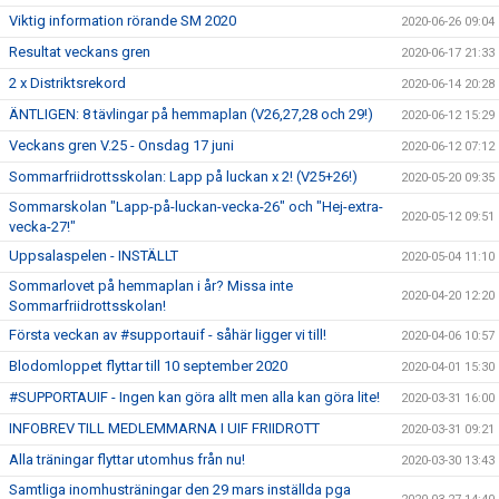
Viktig information rörande SM 2020
2020-06-26 09:04
Resultat veckans gren
2020-06-17 21:33
2 x Distriktsrekord
2020-06-14 20:28
ÄNTLIGEN: 8 tävlingar på hemmaplan (V26,27,28 och 29!)
2020-06-12 15:29
Veckans gren V.25 - Onsdag 17 juni
2020-06-12 07:12
Sommarfriidrottsskolan: Lapp på luckan x 2! (V25+26!)
2020-05-20 09:35
Sommarskolan "Lapp-på-luckan-vecka-26" och "Hej-extra-
2020-05-12 09:51
vecka-27!"
Uppsalaspelen - INSTÄLLT
2020-05-04 11:10
Sommarlovet på hemmaplan i år? Missa inte
2020-04-20 12:20
Sommarfriidrottsskolan!
Första veckan av #supportauif - såhär ligger vi till!
2020-04-06 10:57
Blodomloppet flyttar till 10 september 2020
2020-04-01 15:30
#SUPPORTAUIF - Ingen kan göra allt men alla kan göra lite!
2020-03-31 16:00
INFOBREV TILL MEDLEMMARNA I UIF FRIIDROTT
2020-03-31 09:21
Alla träningar flyttar utomhus från nu!
2020-03-30 13:43
Samtliga inomhusträningar den 29 mars inställda pga