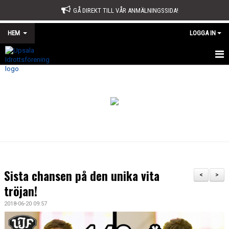
GÅ DIREKT TILL VÅR ANMÄLNINGSSIDA!
HEM
LOGGA IN
START
OM OSS
STYRELSE
SPORTKONTORET
STADGAR
Sista chansen på den unika vita
<
>
ÅRSMÖTE
tröjan!
2018-06-20 09:57
ÅRSBERÄTTELSE OCH VERKSAMHETSPLAN