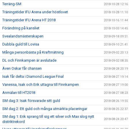
Terräng-SM
2018-10-28 12:16
Träningstider IFU Arena under höstlovet
2018-10-28 11:10
Träningstider IFU Arena HT 2018
2018-10-16 11:44
Förändring på kansliet
2018-10-03 14:45
Svealandsmästerskapen
2018-09-18 09:51
Dubbla guld till Lovisa
2018-09-10 21:41
Många personbästa på Kraftmätning
2018-09-02 20:13
DL och Finnkampen är avslutade
2018-09-02 08:35
Även Oskar får chansen
2018-08-28 20:19
Isak får delta i Diamond League Final
2018-08-27 19:14
Vanessa, Isak och Erik uttagna till Finnkampen
2018-08-27 19:00
Anmälan till HT2018
2018-08-27 08:23
SM dag 3: Isak försvarade sitt guld
2018-08-26 19:55
SM dag 2: Ett guld och många utmärkta placeringar
2018-08-25 22:37
SM dag 1: Erik sprang till sig ett silver och Max slog nytt
2018-08-24 20:47
distriktrekord