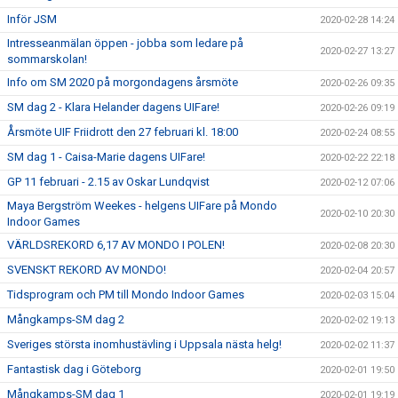
Inför JSM
2020-02-28 14:24
Intresseanmälan öppen - jobba som ledare på
2020-02-27 13:27
sommarskolan!
Info om SM 2020 på morgondagens årsmöte
2020-02-26 09:35
SM dag 2 - Klara Helander dagens UIFare!
2020-02-26 09:19
Årsmöte UIF Friidrott den 27 februari kl. 18:00
2020-02-24 08:55
SM dag 1 - Caisa-Marie dagens UIFare!
2020-02-22 22:18
GP 11 februari - 2.15 av Oskar Lundqvist
2020-02-12 07:06
Maya Bergström Weekes - helgens UIFare på Mondo
2020-02-10 20:30
Indoor Games
VÄRLDSREKORD 6,17 AV MONDO I POLEN!
2020-02-08 20:30
SVENSKT REKORD AV MONDO!
2020-02-04 20:57
Tidsprogram och PM till Mondo Indoor Games
2020-02-03 15:04
Mångkamps-SM dag 2
2020-02-02 19:13
Sveriges största inomhustävling i Uppsala nästa helg!
2020-02-02 11:37
Fantastisk dag i Göteborg
2020-02-01 19:50
Mångkamps-SM dag 1
2020-02-01 19:19