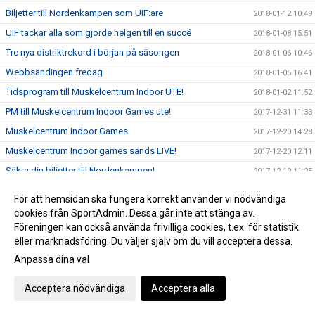
Biljetter till Nordenkampen som UIF:are
2018-01-12 10:49
UIF tackar alla som gjorde helgen till en succé
2018-01-08 15:51
Tre nya distriktrekord i början på säsongen
2018-01-06 10:46
Webbsändingen fredag
2018-01-05 16:41
Tidsprogram till Muskelcentrum Indoor UTE!
2018-01-02 11:52
PM till Muskelcentrum Indoor Games ute!
2017-12-31 11:33
Muskelcentrum Indoor Games
2017-12-20 14:28
Muskelcentrum Indoor games sänds LIVE!
2017-12-20 12:11
Säkra din biljetter till Nordenkampen!
2017-12-19 11:25
Öppettider jul/nyår - IFU Arena
2017-12-18 11:54
För att hemsidan ska fungera korrekt använder vi nödvändiga
Viktig info runt nyanmälan inför VT 2018
2017-12-18 10:52
cookies från SportAdmin. Dessa går inte att stänga av.
Föreningen kan också använda frivilliga cookies, t.ex. för statistik
Landslagsuppföljning i Uppsala
2017-12-03 19:35
eller marknadsföring. Du väljer själv om du vill acceptera dessa.
Unga kastare tävlar!
2017-12-03 11:27
Anpassa dina val
Köp din UIF-gran
2017-11-27 14:26
Acceptera nödvändiga
Acceptera alla
Mondo tilldelades priset "Årets genombrott i landslaget"
2017-11-23 08:10
SM Kvalgränser inomhus 2018 uppdaterade
2017-11-07 14:43