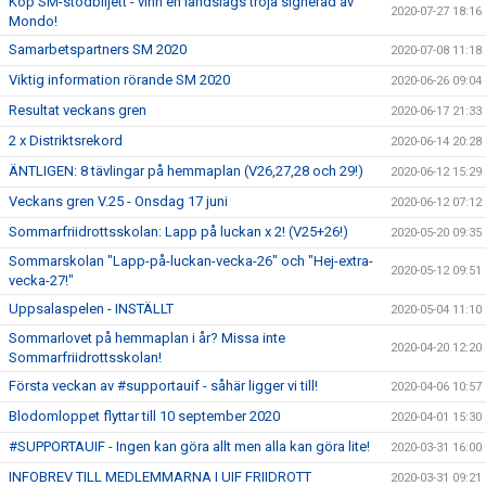
Köp SM-stödbiljett - vinn en landslags tröja signerad av
2020-07-27 18:16
Mondo!
Samarbetspartners SM 2020
2020-07-08 11:18
Viktig information rörande SM 2020
2020-06-26 09:04
Resultat veckans gren
2020-06-17 21:33
2 x Distriktsrekord
2020-06-14 20:28
ÄNTLIGEN: 8 tävlingar på hemmaplan (V26,27,28 och 29!)
2020-06-12 15:29
Veckans gren V.25 - Onsdag 17 juni
2020-06-12 07:12
Sommarfriidrottsskolan: Lapp på luckan x 2! (V25+26!)
2020-05-20 09:35
Sommarskolan "Lapp-på-luckan-vecka-26" och "Hej-extra-
2020-05-12 09:51
vecka-27!"
Uppsalaspelen - INSTÄLLT
2020-05-04 11:10
Sommarlovet på hemmaplan i år? Missa inte
2020-04-20 12:20
Sommarfriidrottsskolan!
Första veckan av #supportauif - såhär ligger vi till!
2020-04-06 10:57
Blodomloppet flyttar till 10 september 2020
2020-04-01 15:30
#SUPPORTAUIF - Ingen kan göra allt men alla kan göra lite!
2020-03-31 16:00
INFOBREV TILL MEDLEMMARNA I UIF FRIIDROTT
2020-03-31 09:21