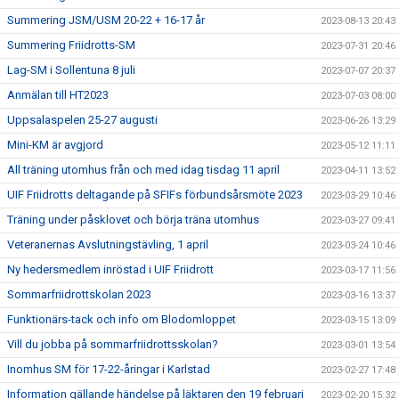
Summering JSM/USM 20-22 + 16-17 år
2023-08-13 20:43
Summering Friidrotts-SM
2023-07-31 20:46
Lag-SM i Sollentuna 8 juli
2023-07-07 20:37
Anmälan till HT2023
2023-07-03 08:00
Uppsalaspelen 25-27 augusti
2023-06-26 13:29
Mini-KM är avgjord
2023-05-12 11:11
All träning utomhus från och med idag tisdag 11 april
2023-04-11 13:52
UIF Friidrotts deltagande på SFIFs förbundsårsmöte 2023
2023-03-29 10:46
Träning under påsklovet och börja träna utomhus
2023-03-27 09:41
Veteranernas Avslutningstävling, 1 april
2023-03-24 10:46
Ny hedersmedlem inröstad i UIF Friidrott
2023-03-17 11:56
Sommarfriidrottskolan 2023
2023-03-16 13:37
Funktionärs-tack och info om Blodomloppet
2023-03-15 13:09
Vill du jobba på sommarfriidrottsskolan?
2023-03-01 13:54
Inomhus SM för 17-22-åringar i Karlstad
2023-02-27 17:48
Information gällande händelse på läktaren den 19 februari
2023-02-20 15:32