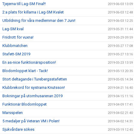
Tjejerna till Lag-SM Final!!
2019-06-03 13:09
2:a plats för killarna i Lag-SM Kvalet
2019-06-03 12:48
Utbildning för våra medlemmar den 7 Juni!
2019-06-03 12:25
Lag-SM kval
2019-05-31 11:44
Friidrott för vuxna!
2019-05-29 09:59
Klubbmatchen
2019-05-27 17:08
Stafett-SM 2019
2019-05-27 13:16
En as-nice funktionärsposition!
2019-05-23 13:59
Blodomloppet klart - Tack!
2019-05-13 20:35
Stort deltagande i Turebergsstafetten
2019-05-05 14:34
Klubbrekord för systrarna Knutsson!
2019-04-21 16:40
Bokningar på utomhusarenan 2019
2019-04-15 11:16
Funktionär Blodomloppet
2019-04-09 17:41
Marsspelen
2019-04-02 21:40
5 medaljer på Veteran VM i Polen!
2019-04-02 14:31
Sjukvårdare sökes
2019-03-19 12:45