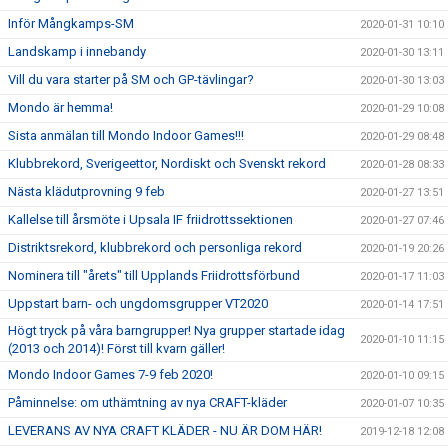
Inför Mångkamps-SM
2020-01-31 10:10
Landskamp i innebandy
2020-01-30 13:11
Vill du vara starter på SM och GP-tävlingar?
2020-01-30 13:03
Mondo är hemma!
2020-01-29 10:08
Sista anmälan till Mondo Indoor Games!!!
2020-01-29 08:48
Klubbrekord, Sverigeettor, Nordiskt och Svenskt rekord
2020-01-28 08:33
Nästa klädutprovning 9 feb
2020-01-27 13:51
Kallelse till årsmöte i Upsala IF friidrottssektionen
2020-01-27 07:46
Distriktsrekord, klubbrekord och personliga rekord
2020-01-19 20:26
Nominera till "årets" till Upplands Friidrottsförbund
2020-01-17 11:03
Uppstart barn- och ungdomsgrupper VT2020
2020-01-14 17:51
Högt tryck på våra barngrupper! Nya grupper startade idag
2020-01-10 11:15
(2013 och 2014)! Först till kvarn gäller!
Mondo Indoor Games 7-9 feb 2020!
2020-01-10 09:15
Påminnelse: om uthämtning av nya CRAFT-kläder
2020-01-07 10:35
LEVERANS AV NYA CRAFT KLÄDER - NU ÄR DOM HÄR!
2019-12-18 12:08