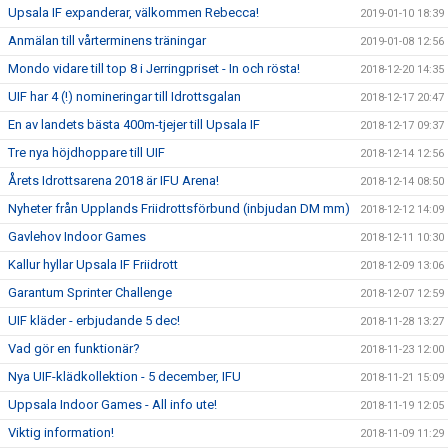
Upsala IF expanderar, välkommen Rebecca!
2019-01-10 18:39
Anmälan till vårterminens träningar
2019-01-08 12:56
Mondo vidare till top 8 i Jerringpriset - In och rösta!
2018-12-20 14:35
UIF har 4 (!) nomineringar till Idrottsgalan
2018-12-17 20:47
En av landets bästa 400m-tjejer till Upsala IF
2018-12-17 09:37
Tre nya höjdhoppare till UIF
2018-12-14 12:56
Årets Idrottsarena 2018 är IFU Arena!
2018-12-14 08:50
Nyheter från Upplands Friidrottsförbund (inbjudan DM mm)
2018-12-12 14:09
Gavlehov Indoor Games
2018-12-11 10:30
Kallur hyllar Upsala IF Friidrott
2018-12-09 13:06
Garantum Sprinter Challenge
2018-12-07 12:59
UIF kläder - erbjudande 5 dec!
2018-11-28 13:27
Vad gör en funktionär?
2018-11-23 12:00
Nya UIF-klädkollektion - 5 december, IFU
2018-11-21 15:09
Uppsala Indoor Games - All info ute!
2018-11-19 12:05
Viktig information!
2018-11-09 11:29