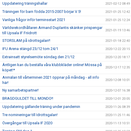
Uppdatering träningshallar
2021-02-12 08:49
Träningen för barn födda 2015-2007 börjar V 5!
2021-01-25 12:42
Vanliga frågor inför terminsstart 2021
2021-01-25 12:24
Världsrekordhållaren Armand Duplantis skänker prispengar
2021-01-19 13:46
till Upsala IF Friidrott
STORSLAM på idrottsgalan!!
2021-01-18 22:40
IFU Arena stängd 23/12 tom 24/1
2020-12-22 20:15
Extrainsatt styrelsemöte söndag den 21/12
2020-12-20 18:17
Äntligen kan du beställa våra klubbkläder online! Mössa på
2020-12-17 12:35
köpet!*
Anmälan till vårterminen 2021 öppnar på måndag - all info
2020-12-08 10:01
här!
Ny samarbetspartner!
2020-12-07 16:38
BRAGDGULDET TILL MONDO!!
2020-12-01 20:05
Uppdatering gällande träning under pandemin
2020-11-26 08:39
Tre nomineringar till Idrottsgalan!
2020-11-25 11:46
Övergångar till Upsala IF 2020
2020-11-13 10:51