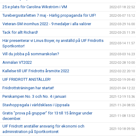
25:e plats för Carolina Wikström i VM
2022-07-18 22:52
Turebergsstafetten 7 maj - Härlig propaganda för UIF!
2022-05-07 15:12
Veteran-SM inomhus 2022 - 9 medaljer i alla valörer
2022-03-29 16:00
Tack för allt Richard!
2022-03-25 11:39
Här presenterar vi Linus Boyer, ny anställd på UIF Friidrotts
2022-03-14 11:57
Sportkontor!
Vill du jobba på sommarskolan?
2022-03-03 16:23
Anmälan VT2022
2022-02-28 10:00
Kallelse till UIF Friidrotts årsmöte 2022
2022-02-22 20:10
UIF FRIIDROTT ANSTÄLLER!
2022-02-19 09:40
Friidrottsträningen har startat!
2022-01-04 12:22
Perskampen No. 3 och No. 4 i januari
2021-12-19 15:36
Stavhoppsgala i världsklass i Uppsala
2021-11-24 08:55
Gratis "prova på grupper" för 13 till 15 åringar under
2021-11-08 13:52
december.
UIF Friidrott anställer ansvarig för ekonomi och
2021-10-18 09:56
administration på Sportkontoret