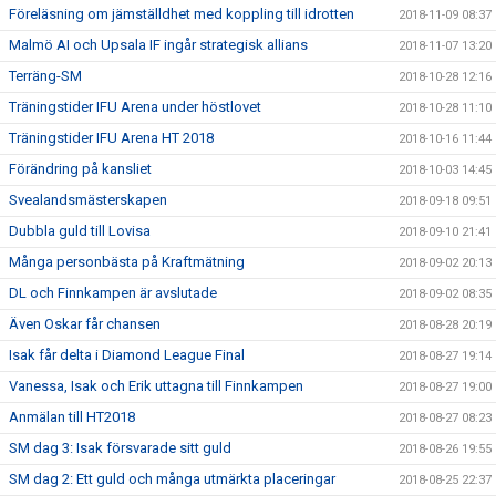
Föreläsning om jämställdhet med koppling till idrotten
2018-11-09 08:37
Malmö AI och Upsala IF ingår strategisk allians
2018-11-07 13:20
Terräng-SM
2018-10-28 12:16
Träningstider IFU Arena under höstlovet
2018-10-28 11:10
Träningstider IFU Arena HT 2018
2018-10-16 11:44
Förändring på kansliet
2018-10-03 14:45
Svealandsmästerskapen
2018-09-18 09:51
Dubbla guld till Lovisa
2018-09-10 21:41
Många personbästa på Kraftmätning
2018-09-02 20:13
DL och Finnkampen är avslutade
2018-09-02 08:35
Även Oskar får chansen
2018-08-28 20:19
Isak får delta i Diamond League Final
2018-08-27 19:14
Vanessa, Isak och Erik uttagna till Finnkampen
2018-08-27 19:00
Anmälan till HT2018
2018-08-27 08:23
SM dag 3: Isak försvarade sitt guld
2018-08-26 19:55
SM dag 2: Ett guld och många utmärkta placeringar
2018-08-25 22:37