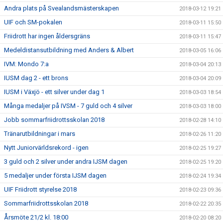
Andra plats på Svealandsmästerskapen
2018-03-12 19:21
UIF och SM-pokalen
2018-03-11 15:50
Friidrott har ingen åldersgräns
2018-03-11 15:47
Medeldistansutbildning med Anders & Albert
2018-03-05 16:06
IVM: Mondo 7:a
2018-03-04 20:13
IUSM dag 2 - ett brons
2018-03-04 20:09
IUSM i Växjö - ett silver under dag 1
2018-03-03 18:54
Många medaljer på IVSM - 7 guld och 4 silver
2018-03-03 18:00
Jobb sommarfriidrottsskolan 2018
2018-02-28 14:10
Tränarutbildningar i mars
2018-02-26 11:20
Nytt Juniorvärldsrekord - igen
2018-02-25 19:27
3 guld och 2 silver under andra IJSM dagen
2018-02-25 19:20
5 medaljer under första IJSM dagen
2018-02-24 19:34
UIF Friidrott styrelse 2018
2018-02-23 09:36
Sommarfriidrottsskolan 2018
2018-02-22 20:35
Årsmöte 21/2 kl. 18:00
2018-02-20 08:20