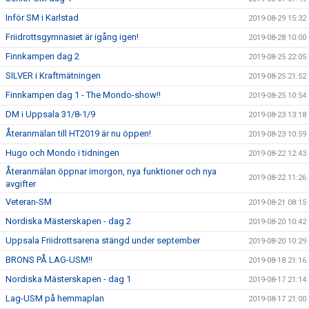
Inför SM i Karlstad
2019-08-29 15:32
Friidrottsgymnasiet är igång igen!
2019-08-28 10:00
Finnkampen dag 2
2019-08-25 22:05
SILVER i Kraftmätningen
2019-08-25 21:52
Finnkampen dag 1 - The Mondo-show!!
2019-08-25 10:54
DM i Uppsala 31/8-1/9
2019-08-23 13:18
Återanmälan till HT2019 är nu öppen!
2019-08-23 10:59
Hugo och Mondo i tidningen
2019-08-22 12:43
Återanmälan öppnar imorgon, nya funktioner och nya
2019-08-22 11:26
avgifter
Veteran-SM
2019-08-21 08:15
Nordiska Mästerskapen - dag 2
2019-08-20 10:42
Uppsala Friidrottsarena stängd under september
2019-08-20 10:29
BRONS PÅ LAG-USM!!
2019-08-18 21:16
Nordiska Mästerskapen - dag 1
2019-08-17 21:14
Lag-USM på hemmaplan
2019-08-17 21:00