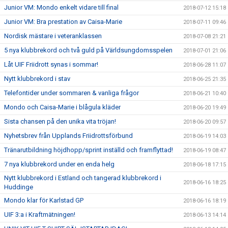
Junior VM: Mondo enkelt vidare till final
2018-07-12 15:18
Junior VM: Bra prestation av Caisa-Marie
2018-07-11 09:46
Nordisk mästare i veteranklassen
2018-07-08 21:21
5 nya klubbrekord och två guld på Världsungdomsspelen
2018-07-01 21:06
Låt UIF Friidrott synas i sommar!
2018-06-28 11:07
Nytt klubbrekord i stav
2018-06-25 21:35
Telefontider under sommaren & vanliga frågor
2018-06-21 10:40
Mondo och Caisa-Marie i blågula kläder
2018-06-20 19:49
Sista chansen på den unika vita tröjan!
2018-06-20 09:57
Nyhetsbrev från Upplands Friidrottsförbund
2018-06-19 14:03
Tränarutbildning höjdhopp/sprint inställd och framflyttad!
2018-06-19 08:47
7 nya klubbrekord under en enda helg
2018-06-18 17:15
Nytt klubbrekord i Estland och tangerad klubbrekord i
2018-06-16 18:25
Huddinge
Mondo klar för Karlstad GP
2018-06-16 18:19
UIF 3:a i Kraftmätningen!
2018-06-13 14:14