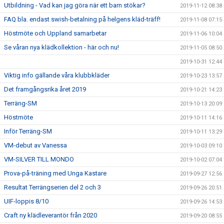
Utbildning - Vad kan jag göra när ett barn stökar?
2019-11-12 08:38
FAQ bla. endast swish-betalning på helgens kläd-träff!
2019-11-08 07:15
Höstmöte och Uppland samarbetar
2019-11-06 10:04
Se våran nya klädkollektion - här och nu!
2019-11-05 08:50
2019-10-31 12:44
Viktig info gällande våra klubbkläder
2019-10-23 13:57
Det framgångsrika året 2019
2019-10-21 14:23
Terräng-SM
2019-10-13 20:09
Höstmöte
2019-10-11 14:16
Inför Terräng-SM
2019-10-11 13:29
VM-debut av Vanessa
2019-10-03 09:10
VM-SILVER TILL MONDO
2019-10-02 07:04
Prova-på-träning med Unga Kastare
2019-09-27 12:56
Resultat Terrängserien del 2 och 3
2019-09-26 20:51
UIF-loppis 8/10
2019-09-26 14:53
Craft ny klädleverantör från 2020
2019-09-20 08:55