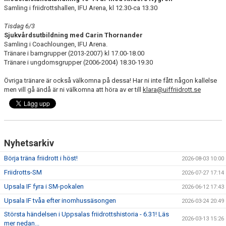
BÖRJA TRÄNA FRIIDROTT
Samling i friidrottshallen, IFU Arena, kl 12.30-ca 13.30
FAQ
Tisdag 6/3
Sjukvårdsutbildning med Carin Thornander
Samling i Coachloungen, IFU Arena.
MEDLEMSINFO
Tränare i barngrupper (2013-2007) kl 17.00-18.00
Tränare i ungdomsgrupper (2006-2004) 18.30-19.30
ARRANGEMANG
Övriga tränare är också välkomna på dessa! Har ni inte fått någon kallelse
men vill gå ändå är ni välkomna att höra av er till
klara@uiffriidrott.se
FUNKTIONÄRSINFO
RESULTAT
SOMMARFRIIDROTTSSKOLAN
Nyhetsarkiv
STATISTIK
Börja träna friidrott i höst!
2026-08-03 10:00
Friidrotts-SM
2026-07-27 17:14
Upsala IF fyra i SM-pokalen
2026-06-12 17:43
Upsala IF tvåa efter inomhussäsongen
2026-03-24 20:49
Största händelsen i Uppsalas friidrottshistoria - 6.31! Läs
2026-03-13 15:26
mer nedan...