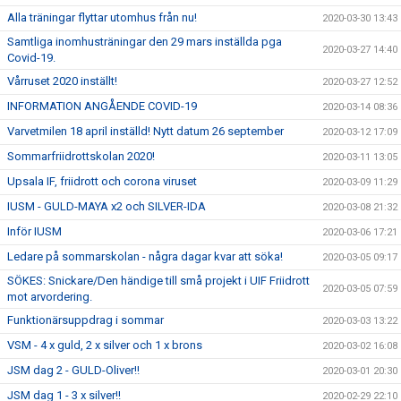
Alla träningar flyttar utomhus från nu!
2020-03-30 13:43
Samtliga inomhusträningar den 29 mars inställda pga
2020-03-27 14:40
Covid-19.
Vårruset 2020 inställt!
2020-03-27 12:52
INFORMATION ANGÅENDE COVID-19
2020-03-14 08:36
Varvetmilen 18 april inställd! Nytt datum 26 september
2020-03-12 17:09
Sommarfriidrottskolan 2020!
2020-03-11 13:05
Upsala IF, friidrott och corona viruset
2020-03-09 11:29
IUSM - GULD-MAYA x2 och SILVER-IDA
2020-03-08 21:32
Inför IUSM
2020-03-06 17:21
Ledare på sommarskolan - några dagar kvar att söka!
2020-03-05 09:17
SÖKES: Snickare/Den händige till små projekt i UIF Friidrott
2020-03-05 07:59
mot arvordering.
Funktionärsuppdrag i sommar
2020-03-03 13:22
VSM - 4 x guld, 2 x silver och 1 x brons
2020-03-02 16:08
JSM dag 2 - GULD-Oliver!!
2020-03-01 20:30
JSM dag 1 - 3 x silver!!
2020-02-29 22:10