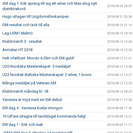
SM dag 1: Erik sprang till sig ett silver och Max slog nytt
2018-08-24 20:47
distriktrekord
Hugo uttagen till Ungdomsfinnkampen
2018-08-21 20:38
DM resultat och tack till alla
2018-08-19 21:16
Lag-USM i Malmö
2018-08-19 18:18
Klubbmatch 3 - resultat
2018-08-15 12:00
Anmälan HT 2018
2018-08-14 12:50
Helt ofattbart: Mondo 6.05m och EM-guld!
2018-08-12 21:21
U20 Nordiska Mästerskapet: 5 medaljer!
2018-08-12 14:48
U23 Nordisk-Baltiska Mästerskapet: 2 silver, 1 brons
2018-08-12 14:27
Många medaljer på Veteran-SM
2018-08-12 13:33
Klubbmatch måndag kl. 18
2018-08-12 08:24
Vanessa är nöjd med sin EM-debut
2018-08-11 17:30
EM dag 4 - Vanessa kvalar imorgon
2018-08-08 17:36
10 UIFare uttagna till landslaget kommande helg!
2018-08-08 10:21
EM dag 1 - Erik och Isak
2018-08-06 11:17
JSM/USM dag 3: Otroliga 14 medaljer till!