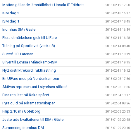
Motion gällande jämställdhet i Upsala IF Friidrott
2018-02-19 17:50
ISM dag 2
2018-02-18 16:17
ISM dag 1
2018-02-17 18:45
Inomhus SM i Gävle
2018-02-14 16:39
Flera utmärkelsen gick till UIFare
2018-02-14 16:28
Träning på Sportlovet (vecka 8)
2018-02-14 08:40
Succé i IFU arenan
2018-02-11 19:19
Silver till Lovisa i Mångkamp-ISM
2018-02-11 19:15
Nytt distriktrekord i viktkastning
2018-02-11 19:12
En UIFare med på Nordenkampen
2018-02-05 17:56
Aktivas representant i styrelsen sökes!
2018-02-05 11:56
Fina resultat på Raka spåret
2018-02-04 19:17
Fyra guld på Riksmästerskapen
2018-02-04 08:26
Filip 2.10 m i Göteborg
2018-02-03 20:33
Justerade kvalkriterier till ISM i Gävle
2018-01-29 20:48
Summering inomhus DM
2018-01-29 20:10