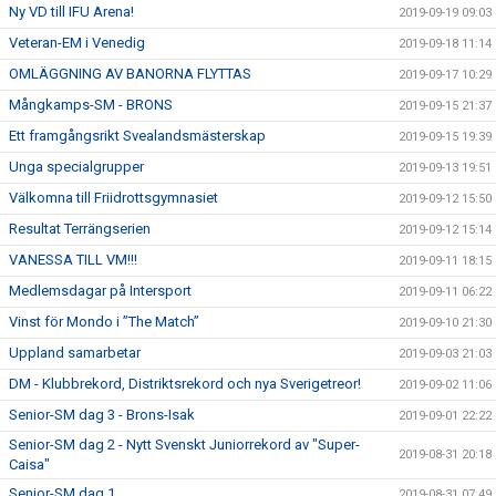
Ny VD till IFU Arena!
2019-09-19 09:03
Veteran-EM i Venedig
2019-09-18 11:14
OMLÄGGNING AV BANORNA FLYTTAS
2019-09-17 10:29
Mångkamps-SM - BRONS
2019-09-15 21:37
Ett framgångsrikt Svealandsmästerskap
2019-09-15 19:39
Unga specialgrupper
2019-09-13 19:51
Välkomna till Friidrottsgymnasiet
2019-09-12 15:50
Resultat Terrängserien
2019-09-12 15:14
VANESSA TILL VM!!!
2019-09-11 18:15
Medlemsdagar på Intersport
2019-09-11 06:22
Vinst för Mondo i ”The Match”
2019-09-10 21:30
Uppland samarbetar
2019-09-03 21:03
DM - Klubbrekord, Distriktsrekord och nya Sverigetreor!
2019-09-02 11:06
Senior-SM dag 3 - Brons-Isak
2019-09-01 22:22
Senior-SM dag 2 - Nytt Svenskt Juniorrekord av "Super-
2019-08-31 20:18
Caisa"
Senior-SM dag 1
2019-08-31 07:49