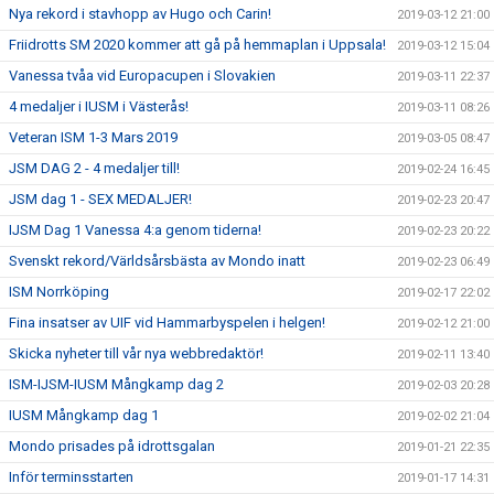
Nya rekord i stavhopp av Hugo och Carin!
2019-03-12 21:00
Friidrotts SM 2020 kommer att gå på hemmaplan i Uppsala!
2019-03-12 15:04
Vanessa tvåa vid Europacupen i Slovakien
2019-03-11 22:37
4 medaljer i IUSM i Västerås!
2019-03-11 08:26
Veteran ISM 1-3 Mars 2019
2019-03-05 08:47
JSM DAG 2 - 4 medaljer till!
2019-02-24 16:45
JSM dag 1 - SEX MEDALJER!
2019-02-23 20:47
IJSM Dag 1 Vanessa 4:a genom tiderna!
2019-02-23 20:22
Svenskt rekord/Världsårsbästa av Mondo inatt
2019-02-23 06:49
ISM Norrköping
2019-02-17 22:02
Fina insatser av UIF vid Hammarbyspelen i helgen!
2019-02-12 21:00
Skicka nyheter till vår nya webbredaktör!
2019-02-11 13:40
ISM-IJSM-IUSM Mångkamp dag 2
2019-02-03 20:28
IUSM Mångkamp dag 1
2019-02-02 21:04
Mondo prisades på idrottsgalan
2019-01-21 22:35
Inför terminsstarten
2019-01-17 14:31