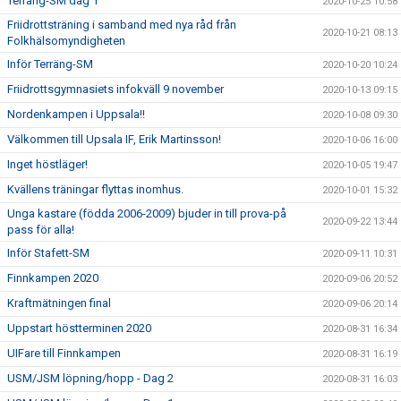
Terräng-SM dag 1
2020-10-25 10:58
Friidrottsträning i samband med nya råd från
2020-10-21 08:13
Folkhälsomyndigheten
Inför Terräng-SM
2020-10-20 10:24
Friidrottsgymnasiets infokväll 9 november
2020-10-13 09:15
Nordenkampen i Uppsala!!
2020-10-08 09:30
Välkommen till Upsala IF, Erik Martinsson!
2020-10-06 16:00
Inget höstläger!
2020-10-05 19:47
Kvällens träningar flyttas inomhus.
2020-10-01 15:32
Unga kastare (födda 2006-2009) bjuder in till prova-på
2020-09-22 13:44
pass för alla!
Inför Stafett-SM
2020-09-11 10:31
Finnkampen 2020
2020-09-06 20:52
Kraftmätningen final
2020-09-06 20:14
Uppstart höstterminen 2020
2020-08-31 16:34
UIFare till Finnkampen
2020-08-31 16:19
USM/JSM löpning/hopp - Dag 2
2020-08-31 16:03