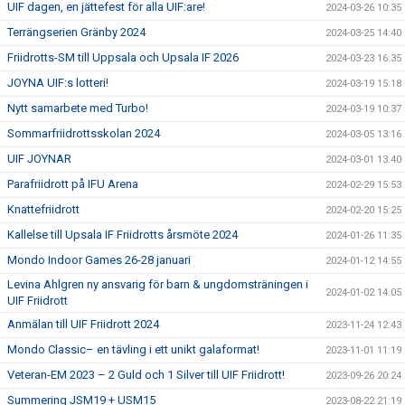
UIF dagen, en jättefest för alla UIF:are!
2024-03-26 10:35
Terrängserien Gränby 2024
2024-03-25 14:40
Friidrotts-SM till Uppsala och Upsala IF 2026
2024-03-23 16:35
JOYNA UIF:s lotteri!
2024-03-19 15:18
Nytt samarbete med Turbo!
2024-03-19 10:37
Sommarfriidrottsskolan 2024
2024-03-05 13:16
UIF JOYNAR
2024-03-01 13:40
Parafriidrott på IFU Arena
2024-02-29 15:53
Knattefriidrott
2024-02-20 15:25
Kallelse till Upsala IF Friidrotts årsmöte 2024
2024-01-26 11:35
Mondo Indoor Games 26-28 januari
2024-01-12 14:55
Levina Ahlgren ny ansvarig för barn & ungdomsträningen i
2024-01-02 14:05
UIF Friidrott
Anmälan till UIF Friidrott 2024
2023-11-24 12:43
Mondo Classic– en tävling i ett unikt galaformat!
2023-11-01 11:19
Veteran-EM 2023 – 2 Guld och 1 Silver till UIF Friidrott!
2023-09-26 20:24
Summering JSM19 + USM15
2023-08-22 21:19