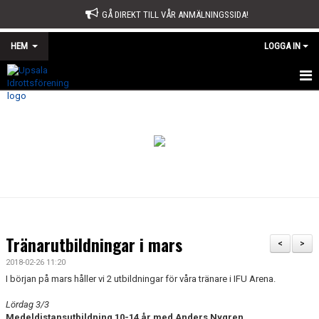
GÅ DIREKT TILL VÅR ANMÄLNINGSSIDA!
HEM
LOGGA IN
START
OM OSS
STYRELSE
SPORTKONTORET
STADGAR
Tränarutbildningar i mars
<
>
ÅRSMÖTE
2018-02-26 11:20
I början på mars håller vi 2 utbildningar för våra tränare i IFU Arena.
ÅRSBERÄTTELSE OCH VERKSAMHETSPLAN
Lördag 3/3
Medeldistansutbildning 10-14 år med Anders Nygren