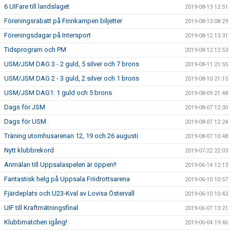
6 UIFare till landslaget
2019-08-13 12:51
Föreningsrabatt på Finnkampen biljetter
2019-08-13 08:29
Föreningsdagar på Intersport
2019-08-12 13:31
Tidsprogram och PM
2019-08-12 12:53
USM/JSM DAG 3 - 2 guld, 5 silver och 7 brons
2019-08-11 21:55
USM/JSM DAG 2 - 3 guld, 2 silver och 1 brons
2019-08-10 21:15
USM/JSM DAG1: 1 guld och 5 brons
2019-08-09 21:48
Dags för JSM
2019-08-07 12:30
Dags för USM
2019-08-07 12:24
Träning utomhusarenan 12, 19 och 26 augusti
2019-08-07 10:48
Nytt klubbrekord
2019-07-22 22:03
Anmälan till Uppsalaspelen är öppen!!
2019-06-14 12:13
Fantastisk helg på Uppsala Friidrottsarena
2019-06-10 10:57
Fjärdeplats och U23-Kval av Lovisa Östervall
2019-06-10 10:42
UIF till Kraftmätningsfinal
2019-06-07 13:21
Klubbmatchen igång!
2019-06-04 19:46