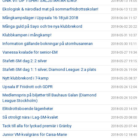
UNIK VIT UIF T-SHIRT SÄLJSTARTAR IDAG!
2018-06-13 14:05
Ekologisk & närodlad mat på sommarfriidrottsskolan!
2018-06-13 12:20
Mångkampsläger i Uppsala 16-18 juli 2018
2018-06-04 11:57
Många guld på Sayo och tre nya klubbrekord
2018-06-02 20:22
Klubbkampen i mångkamp!
2018-05-31 10:37
Information gällande bokningar på utomhusarenan
2018-05-30 15:11
Vanessa kvalade för senior-EM
2018-05-27 19:34
Stafett-SM dag 2: 2 silver
2018-05-27 19:15
Stafett-SM dag 1: 1 silver; Diamond League: 2:a plats
2018-05-26 19:04
Nytt klubbrekord i 7-kamp
2018-05-25 08:37
Upsala IF Friidrott och GDPR
2018-05-24 12:04
Medlemspris på biljetter till Bauhaus Galan (Diamond
2018-05-24 10:09
League Stockholm)
Elitidrottsboende lägenheter
2018-05-23 14:59
Så otroligt nära i Lag-SM-kvalet
2018-05-20 08:00
Tack till alla för lyckad premiär i Gränby
2018-05-20 07:44
Junior VM-kvalgräns för Caisa-Marie
2018-05-12 18:45