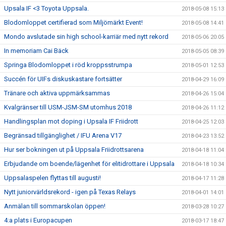
Upsala IF <3 Toyota Uppsala.
2018-05-08 15:13
Blodomloppet certifierad som Miljömärkt Event!
2018-05-08 14:41
Mondo avslutade sin high school-karriär med nytt rekord
2018-05-06 20:05
In memoriam Cai Bäck
2018-05-05 08:39
Springa Blodomloppet i röd kroppsstrumpa
2018-05-01 12:53
Succén för UIFs diskuskastare fortsätter
2018-04-29 16:09
Tränare och aktiva uppmärksammas
2018-04-26 15:04
Kvalgränser till USM-JSM-SM utomhus 2018
2018-04-26 11:12
Handlingsplan mot doping i Upsala IF Friidrott
2018-04-25 12:03
Begränsad tillgänglighet / IFU Arena V17
2018-04-23 13:52
Hur ser bokningen ut på Uppsala Friidrottsarena
2018-04-18 11:04
Erbjudande om boende/lägenhet för elitidrottare i Uppsala
2018-04-18 10:34
Uppsalaspelen flyttas till augusti!
2018-04-17 11:28
Nytt juniorvärldsrekord - igen på Texas Relays
2018-04-01 14:01
Anmälan till sommarskolan öppen!
2018-03-28 10:27
4:a plats i Europacupen
2018-03-17 18:47