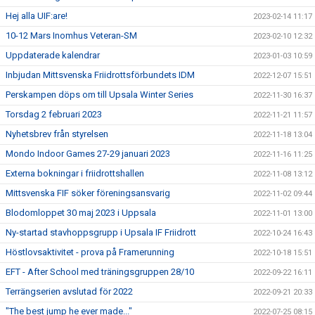
Hej alla UIF:are!
2023-02-14 11:17
10-12 Mars Inomhus Veteran-SM
2023-02-10 12:32
Uppdaterade kalendrar
2023-01-03 10:59
Inbjudan Mittsvenska Friidrottsförbundets IDM
2022-12-07 15:51
Perskampen döps om till Upsala Winter Series
2022-11-30 16:37
Torsdag 2 februari 2023
2022-11-21 11:57
Nyhetsbrev från styrelsen
2022-11-18 13:04
Mondo Indoor Games 27-29 januari 2023
2022-11-16 11:25
Externa bokningar i friidrottshallen
2022-11-08 13:12
Mittsvenska FIF söker föreningsansvarig
2022-11-02 09:44
Blodomloppet 30 maj 2023 i Uppsala
2022-11-01 13:00
Ny-startad stavhoppsgrupp i Upsala IF Friidrott
2022-10-24 16:43
Höstlovsaktivitet - prova på Framerunning
2022-10-18 15:51
EFT - After School med träningsgruppen 28/10
2022-09-22 16:11
Terrängserien avslutad för 2022
2022-09-21 20:33
"The best jump he ever made..."
2022-07-25 08:15