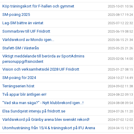
Köp träningskort för F-hallen och gymmet
2025-10-01 10:56
SM-poäng 2025
2025-08-17 19:24
Lag-SM bättre än väntat
2025-07-12 22:32
Sommarbrev till UIF Friidrott
2025-06-19 08:52
Världsrekord av Mondo igen...
2025-06-15 21:34
Stafett-SM i Västerås
2025-05-25 21:26
Viktigt meddelande till berörda av SportAdmins
2025-02-06 14:00
personuppgiftsincident
Vision och verksamhetsidé 2028 UIF Friidrott
2025-01-27 08:15
SM-poäng för 2024
2024-10-27 14:49
Terrängserien höst
2024-09-02 11:38
Två appar blir äntligen en!
2024-08-22 09:13
"Vad ska man säga?" - Nytt klubbrekord igen...!
2024-08-08 09:54
Elsa Sundqvist intervju på friidrott.se
2024-07-26 11:20
Världsrekord på Gränby arena blev svenskt rekord!
2024-07-02 12:02
Utomhusträning från 15/4 & träningskort på IFU Arena
2024-04-15 12:19