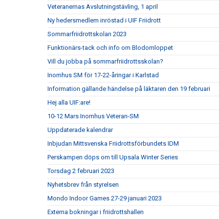
Veteranernas Avslutningstävling, 1 april
Ny hedersmedlem inröstad i UIF Friidrott
Sommarfriidrottskolan 2023
Funktionärs-tack och info om Blodomloppet
Vill du jobba på sommarfriidrottsskolan?
Inomhus SM för 17-22-åringar i Karlstad
Information gällande händelse på läktaren den 19 februari
Hej alla UIF:are!
10-12 Mars Inomhus Veteran-SM
Uppdaterade kalendrar
Inbjudan Mittsvenska Friidrottsförbundets IDM
Perskampen döps om till Upsala Winter Series
Torsdag 2 februari 2023
Nyhetsbrev från styrelsen
Mondo Indoor Games 27-29 januari 2023
Externa bokningar i friidrottshallen