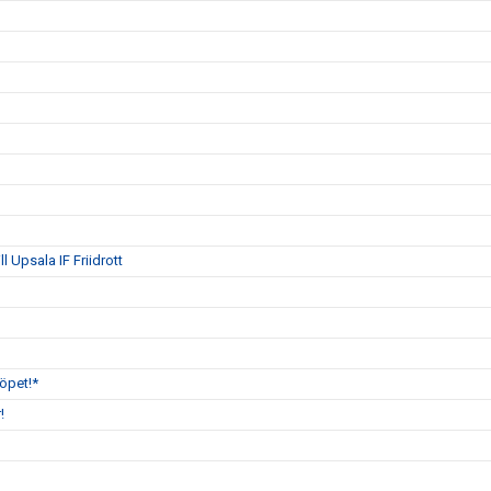
 Upsala IF Friidrott
öpet!*
!