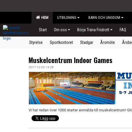
HEM
UTBILDNING
BARN OCH UNGDOM
Start
Om oss
Börja Träna Friidrott
FAQ
Styrelse
Sportkontoret
Stadgar
Årsmöte
Årsbe
Muskelcentrum Indoor Games
2017-12-20 14:28
Vi har redan över 1000 starter anmälda till muskelcentrum! Gl