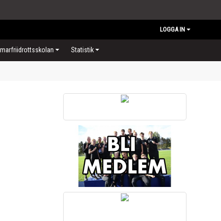
LOGGA IN
arfriidrottsskolan
Statistik