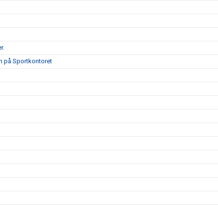
r.
on på Sportkontoret