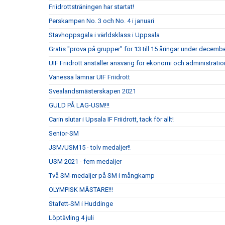
Friidrottsträningen har startat!
Perskampen No. 3 och No. 4 i januari
Stavhoppsgala i världsklass i Uppsala
Gratis "prova på grupper" för 13 till 15 åringar under decembe
UIF Friidrott anställer ansvarig för ekonomi och administrati
Vanessa lämnar UIF Friidrott
Svealandsmästerskapen 2021
GULD PÅ LAG-USM!!!
Carin slutar i Upsala IF Friidrott, tack för allt!
Senior-SM
JSM/USM15 - tolv medaljer!!
USM 2021 - fem medaljer
Två SM-medaljer på SM i mångkamp
OLYMPISK MÄSTARE!!!
Stafett-SM i Huddinge
Löptävling 4 juli