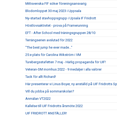
Mittsvenska FIF söker föreningsansvarig
Blodomloppet 30 maj 2023 i Uppsala
Ny-startad stavhoppsgrupp i Upsala IF Friidrott
Höstlovsaktivitet - prova på Framerunning
EFT - After School med träningsgruppen 28/10
Terrängserien avslutad för 2022
"The best jump he ever made..."
25:e plats för Carolina Wikström i VM
Turebergsstafetten 7 maj - Härlig propaganda för UIF!
Veteran-SM inomhus 2022 - 9 medaljer i alla valörer
Tack för allt Richard!
Här presenterar vi Linus Boyer, ny anställd på UIF Friidrotts S
Vill du jobba på sommarskolan?
Anmälan VT2022
Kallelse till UIF Friidrotts årsmöte 2022
UIF FRIIDROTT ANSTÄLLER!