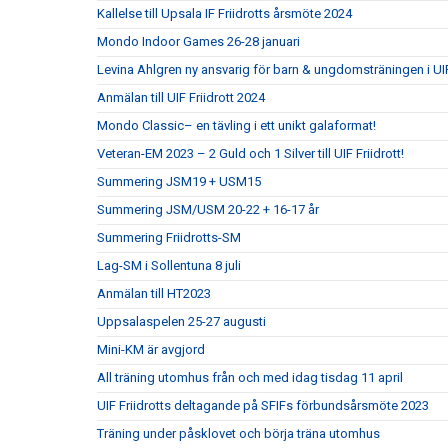
Kallelse till Upsala IF Friidrotts årsmöte 2024
Mondo Indoor Games 26-28 januari
Levina Ahlgren ny ansvarig för barn & ungdomsträningen i UIF
Anmälan till UIF Friidrott 2024
Mondo Classic– en tävling i ett unikt galaformat!
Veteran-EM 2023 – 2 Guld och 1 Silver till UIF Friidrott!
Summering JSM19 + USM15
Summering JSM/USM 20-22 + 16-17 år
Summering Friidrotts-SM
Lag-SM i Sollentuna 8 juli
Anmälan till HT2023
Uppsalaspelen 25-27 augusti
Mini-KM är avgjord
All träning utomhus från och med idag tisdag 11 april
UIF Friidrotts deltagande på SFIFs förbundsårsmöte 2023
Träning under påsklovet och börja träna utomhus