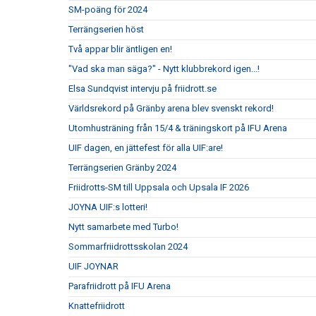
SM-poäng för 2024
Terrängserien höst
Två appar blir äntligen en!
"Vad ska man säga?" - Nytt klubbrekord igen...!
Elsa Sundqvist intervju på friidrott.se
Världsrekord på Gränby arena blev svenskt rekord!
Utomhusträning från 15/4 & träningskort på IFU Arena
UIF dagen, en jättefest för alla UIF:are!
Terrängserien Gränby 2024
Friidrotts-SM till Uppsala och Upsala IF 2026
JOYNA UIF:s lotteri!
Nytt samarbete med Turbo!
Sommarfriidrottsskolan 2024
UIF JOYNAR
Parafriidrott på IFU Arena
Knattefriidrott