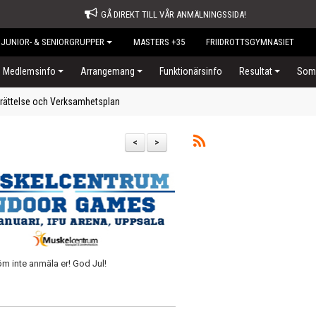
GÅ DIREKT TILL VÅR ANMÄLNINGSSIDA!
JUNIOR- & SENIORGRUPPER
MASTERS +35
FRIIDROTTSGYMNASIET
Medlemsinfo
Arrangemang
Funktionärsinfo
Resultat
Somm
rättelse och Verksamhetsplan
<
>
öm inte anmäla er! God Jul!