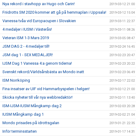
Nya rekord i stavhopp av Hugo och Carin!
2019-03-12 21:00
Friidrotts SM 2020 kommer att gå på hemmaplan i Uppsala!
2019-03-12 15:04
Vanessa tvåa vid Europacupen i Slovakien
2019-03-11 22:37
4 medaljer i IUSM i Västerås!
2019-03-11 08:26
Veteran ISM 1-3 Mars 2019
2019-03-05 08:47
JSM DAG 2 - 4 medaljer till!
2019-02-24 16:45
JSM dag 1 - SEX MEDALJER!
2019-02-23 20:47
IJSM Dag 1 Vanessa 4:a genom tiderna!
2019-02-23 20:22
Svenskt rekord/Världsårsbästa av Mondo inatt
2019-02-23 06:49
ISM Norrköping
2019-02-17 22:02
Fina insatser av UIF vid Hammarbyspelen i helgen!
2019-02-12 21:00
Skicka nyheter till vår nya webbredaktör!
2019-02-11 13:40
ISM-IJSM-IUSM Mångkamp dag 2
2019-02-03 20:28
IUSM Mångkamp dag 1
2019-02-02 21:04
Mondo prisades på idrottsgalan
2019-01-21 22:35
Inför terminsstarten
2019-01-17 14:31