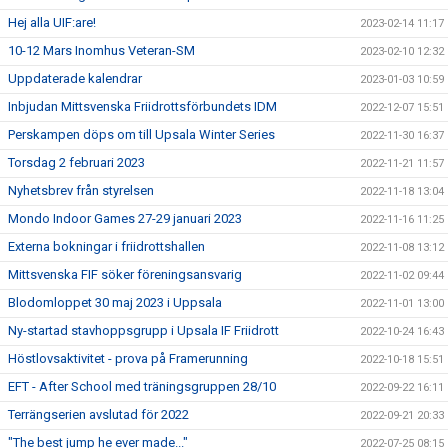
Hej alla UIF:are!
2023-02-14 11:17
10-12 Mars Inomhus Veteran-SM
2023-02-10 12:32
Uppdaterade kalendrar
2023-01-03 10:59
Inbjudan Mittsvenska Friidrottsförbundets IDM
2022-12-07 15:51
Perskampen döps om till Upsala Winter Series
2022-11-30 16:37
Torsdag 2 februari 2023
2022-11-21 11:57
Nyhetsbrev från styrelsen
2022-11-18 13:04
Mondo Indoor Games 27-29 januari 2023
2022-11-16 11:25
Externa bokningar i friidrottshallen
2022-11-08 13:12
Mittsvenska FIF söker föreningsansvarig
2022-11-02 09:44
Blodomloppet 30 maj 2023 i Uppsala
2022-11-01 13:00
Ny-startad stavhoppsgrupp i Upsala IF Friidrott
2022-10-24 16:43
Höstlovsaktivitet - prova på Framerunning
2022-10-18 15:51
EFT - After School med träningsgruppen 28/10
2022-09-22 16:11
Terrängserien avslutad för 2022
2022-09-21 20:33
"The best jump he ever made..."
2022-07-25 08:15