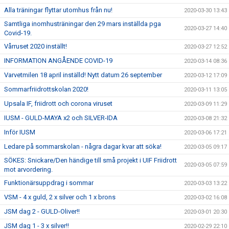
Alla träningar flyttar utomhus från nu!
2020-03-30 13:43
Samtliga inomhusträningar den 29 mars inställda pga
2020-03-27 14:40
Covid-19.
Vårruset 2020 inställt!
2020-03-27 12:52
INFORMATION ANGÅENDE COVID-19
2020-03-14 08:36
Varvetmilen 18 april inställd! Nytt datum 26 september
2020-03-12 17:09
Sommarfriidrottskolan 2020!
2020-03-11 13:05
Upsala IF, friidrott och corona viruset
2020-03-09 11:29
IUSM - GULD-MAYA x2 och SILVER-IDA
2020-03-08 21:32
Inför IUSM
2020-03-06 17:21
Ledare på sommarskolan - några dagar kvar att söka!
2020-03-05 09:17
SÖKES: Snickare/Den händige till små projekt i UIF Friidrott
2020-03-05 07:59
mot arvordering.
Funktionärsuppdrag i sommar
2020-03-03 13:22
VSM - 4 x guld, 2 x silver och 1 x brons
2020-03-02 16:08
JSM dag 2 - GULD-Oliver!!
2020-03-01 20:30
JSM dag 1 - 3 x silver!!
2020-02-29 22:10