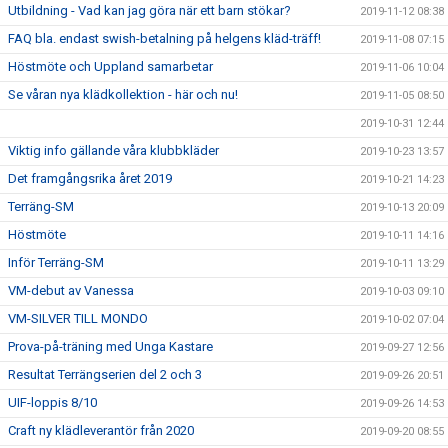
Utbildning - Vad kan jag göra när ett barn stökar?
2019-11-12 08:38
FAQ bla. endast swish-betalning på helgens kläd-träff!
2019-11-08 07:15
Höstmöte och Uppland samarbetar
2019-11-06 10:04
Se våran nya klädkollektion - här och nu!
2019-11-05 08:50
2019-10-31 12:44
Viktig info gällande våra klubbkläder
2019-10-23 13:57
Det framgångsrika året 2019
2019-10-21 14:23
Terräng-SM
2019-10-13 20:09
Höstmöte
2019-10-11 14:16
Inför Terräng-SM
2019-10-11 13:29
VM-debut av Vanessa
2019-10-03 09:10
VM-SILVER TILL MONDO
2019-10-02 07:04
Prova-på-träning med Unga Kastare
2019-09-27 12:56
Resultat Terrängserien del 2 och 3
2019-09-26 20:51
UIF-loppis 8/10
2019-09-26 14:53
Craft ny klädleverantör från 2020
2019-09-20 08:55