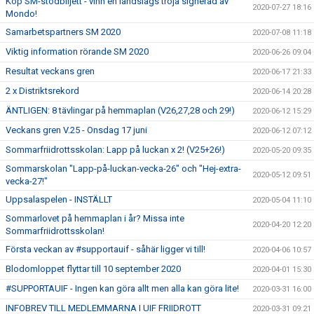
Köp SM-stödbiljett - vinn en landslags tröja signerad av
2020-07-27 18:16
Mondo!
Samarbetspartners SM 2020
2020-07-08 11:18
Viktig information rörande SM 2020
2020-06-26 09:04
Resultat veckans gren
2020-06-17 21:33
2 x Distriktsrekord
2020-06-14 20:28
ÄNTLIGEN: 8 tävlingar på hemmaplan (V26,27,28 och 29!)
2020-06-12 15:29
Veckans gren V.25 - Onsdag 17 juni
2020-06-12 07:12
Sommarfriidrottsskolan: Lapp på luckan x 2! (V25+26!)
2020-05-20 09:35
Sommarskolan "Lapp-på-luckan-vecka-26" och "Hej-extra-
2020-05-12 09:51
vecka-27!"
Uppsalaspelen - INSTÄLLT
2020-05-04 11:10
Sommarlovet på hemmaplan i år? Missa inte
2020-04-20 12:20
Sommarfriidrottsskolan!
Första veckan av #supportauif - såhär ligger vi till!
2020-04-06 10:57
Blodomloppet flyttar till 10 september 2020
2020-04-01 15:30
#SUPPORTAUIF - Ingen kan göra allt men alla kan göra lite!
2020-03-31 16:00
INFOBREV TILL MEDLEMMARNA I UIF FRIIDROTT
2020-03-31 09:21