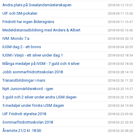
Andra plats på Svealandsmästerskapen
2018-03-12 19:21
UIF och SM-pokalen
2018-03-11 15:50
Friidrott har ingen åldersgräns
2018-03-11 15:47
Medeldistansutbildning med Anders & Albert
2018-03-05 16:06
IVM: Mondo 7:a
2018-03-04 20:13
IUSM dag 2 - ett brons
2018-03-04 20:09
IUSM i Växjö - ett silver under dag 1
2018-03-03 18:54
Många medaljer på IVSM - 7 guld och 4 silver
2018-03-03 18:00
Jobb sommarfriidrottsskolan 2018
2018-02-28 14:10
Tränarutbildningar i mars
2018-02-26 11:20
Nytt Juniorvärldsrekord - igen
2018-02-25 19:27
3 guld och 2 silver under andra IJSM dagen
2018-02-25 19:20
5 medaljer under första IJSM dagen
2018-02-24 19:34
UIF Friidrott styrelse 2018
2018-02-23 09:36
Sommarfriidrottsskolan 2018
2018-02-22 20:35
Årsmöte 21/2 kl. 18:00
2018-02-20 08:20