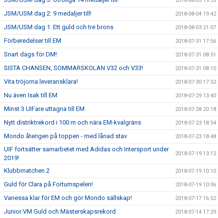
2018-08-05 19:35
JSM/USM dag 2: 9 medaljer till!
2018-08-04 19:42
JSM/USM dag 1: Ett guld och tre brons
2018-08-03 21:07
Förberedelser till EM
2018-07-31 17:56
Snart dags för DM!
2018-07-31 08:51
SISTA CHANSEN, SOMMARSKOLAN V32 och V33!
2018-07-31 08:10
Vita tröjorna leveransklara!
2018-07-30 17:52
Nu även Isak till EM
2018-07-29 13:40
Minst 3 UIFare uttagna till EM
2018-07-28 20:18
Nytt distriktrekord i 100 m och nära EM-kvalgräns
2018-07-23 18:54
Mondo återigen på toppen - med lånad stav
2018-07-23 18:48
UIF fortsätter samarbetet med Adidas och Intersport under
2018-07-19 13:12
2019!
Klubbmatchen 2
2018-07-19 10:10
Guld för Clara på Fortumspelen!
2018-07-19 10:06
Vanessa klar för EM och gör Mondo sällskap!
2018-07-17 16:52
Junior VM Guld och Mästerskapsrekord
2018-07-14 17:29