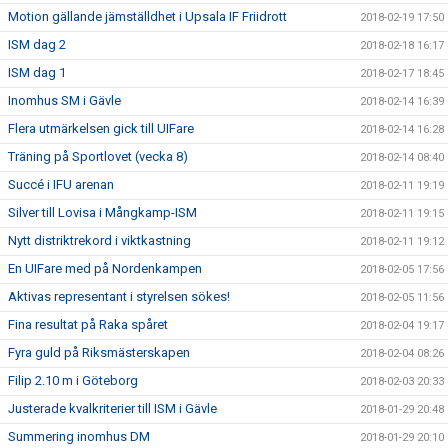
Motion gällande jämställdhet i Upsala IF Friidrott
2018-02-19 17:50
ISM dag 2
2018-02-18 16:17
ISM dag 1
2018-02-17 18:45
Inomhus SM i Gävle
2018-02-14 16:39
Flera utmärkelsen gick till UIFare
2018-02-14 16:28
Träning på Sportlovet (vecka 8)
2018-02-14 08:40
Succé i IFU arenan
2018-02-11 19:19
Silver till Lovisa i Mångkamp-ISM
2018-02-11 19:15
Nytt distriktrekord i viktkastning
2018-02-11 19:12
En UIFare med på Nordenkampen
2018-02-05 17:56
Aktivas representant i styrelsen sökes!
2018-02-05 11:56
Fina resultat på Raka spåret
2018-02-04 19:17
Fyra guld på Riksmästerskapen
2018-02-04 08:26
Filip 2.10 m i Göteborg
2018-02-03 20:33
Justerade kvalkriterier till ISM i Gävle
2018-01-29 20:48
Summering inomhus DM
2018-01-29 20:10