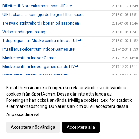
Biljetter till Nordenkampen som UIF:are
2018-01-12 10:49
UIF tackar alla som gjorde helgen till en succé
2018-01-08 15:51
Tre nya distriktrekord i början på säsongen
2018-01-06 10:46
Webbsändingen fredag
2018-01-05 16:41
Tidsprogram till Muskelcentrum Indoor UTE!
2018-01-02 11:52
PM till Muskelcentrum Indoor Games ute!
2017-12-31 11:33
Muskelcentrum Indoor Games
2017-12-20 14:28
Muskelcentrum Indoor games sänds LIVE!
2017-12-20 12:11
Säkra din biljetter till Nordenkampen!
2017-12-19 11:25
Öppettider jul/nyår - IFU Arena
2017-12-18 11:54
För att hemsidan ska fungera korrekt använder vi nödvändiga
Viktig info runt nyanmälan inför VT 2018
2017-12-18 10:52
cookies från SportAdmin. Dessa går inte att stänga av.
Föreningen kan också använda frivilliga cookies, t.ex. för statistik
Landslagsuppföljning i Uppsala
2017-12-03 19:35
eller marknadsföring. Du väljer själv om du vill acceptera dessa.
Unga kastare tävlar!
2017-12-03 11:27
Anpassa dina val
Köp din UIF-gran
2017-11-27 14:26
Acceptera nödvändiga
Acceptera alla
Mondo tilldelades priset "Årets genombrott i landslaget"
2017-11-23 08:10
SM Kvalgränser inomhus 2018 uppdaterade
2017-11-07 14:43