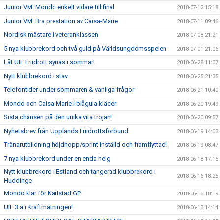
Junior VM: Mondo enkelt vidare till final
2018-07-12 15:18
Junior VM: Bra prestation av Caisa-Marie
2018-07-11 09:46
Nordisk mästare i veteranklassen
2018-07-08 21:21
5 nya klubbrekord och två guld på Världsungdomsspelen
2018-07-01 21:06
Låt UIF Friidrott synas i sommar!
2018-06-28 11:07
Nytt klubbrekord i stav
2018-06-25 21:35
Telefontider under sommaren & vanliga frågor
2018-06-21 10:40
Mondo och Caisa-Marie i blågula kläder
2018-06-20 19:49
Sista chansen på den unika vita tröjan!
2018-06-20 09:57
Nyhetsbrev från Upplands Friidrottsförbund
2018-06-19 14:03
Tränarutbildning höjdhopp/sprint inställd och framflyttad!
2018-06-19 08:47
7 nya klubbrekord under en enda helg
2018-06-18 17:15
Nytt klubbrekord i Estland och tangerad klubbrekord i
2018-06-16 18:25
Huddinge
Mondo klar för Karlstad GP
2018-06-16 18:19
UIF 3:a i Kraftmätningen!
2018-06-13 14:14