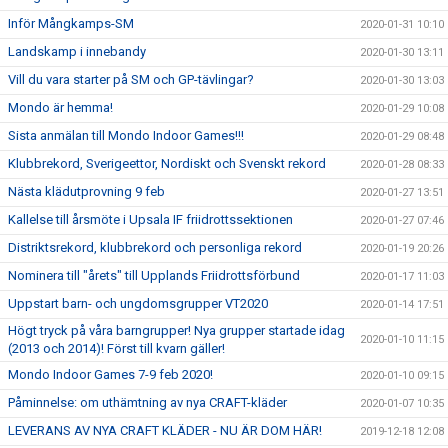
Inför Mångkamps-SM
2020-01-31 10:10
Landskamp i innebandy
2020-01-30 13:11
Vill du vara starter på SM och GP-tävlingar?
2020-01-30 13:03
Mondo är hemma!
2020-01-29 10:08
Sista anmälan till Mondo Indoor Games!!!
2020-01-29 08:48
Klubbrekord, Sverigeettor, Nordiskt och Svenskt rekord
2020-01-28 08:33
Nästa klädutprovning 9 feb
2020-01-27 13:51
Kallelse till årsmöte i Upsala IF friidrottssektionen
2020-01-27 07:46
Distriktsrekord, klubbrekord och personliga rekord
2020-01-19 20:26
Nominera till "årets" till Upplands Friidrottsförbund
2020-01-17 11:03
Uppstart barn- och ungdomsgrupper VT2020
2020-01-14 17:51
Högt tryck på våra barngrupper! Nya grupper startade idag
2020-01-10 11:15
(2013 och 2014)! Först till kvarn gäller!
Mondo Indoor Games 7-9 feb 2020!
2020-01-10 09:15
Påminnelse: om uthämtning av nya CRAFT-kläder
2020-01-07 10:35
LEVERANS AV NYA CRAFT KLÄDER - NU ÄR DOM HÄR!
2019-12-18 12:08