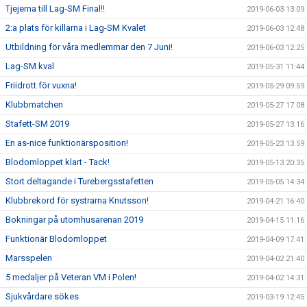
Tjejerna till Lag-SM Final!!
2019-06-03 13:09
2:a plats för killarna i Lag-SM Kvalet
2019-06-03 12:48
Utbildning för våra medlemmar den 7 Juni!
2019-06-03 12:25
Lag-SM kval
2019-05-31 11:44
Friidrott för vuxna!
2019-05-29 09:59
Klubbmatchen
2019-05-27 17:08
Stafett-SM 2019
2019-05-27 13:16
En as-nice funktionärsposition!
2019-05-23 13:59
Blodomloppet klart - Tack!
2019-05-13 20:35
Stort deltagande i Turebergsstafetten
2019-05-05 14:34
Klubbrekord för systrarna Knutsson!
2019-04-21 16:40
Bokningar på utomhusarenan 2019
2019-04-15 11:16
Funktionär Blodomloppet
2019-04-09 17:41
Marsspelen
2019-04-02 21:40
5 medaljer på Veteran VM i Polen!
2019-04-02 14:31
Sjukvårdare sökes
2019-03-19 12:45