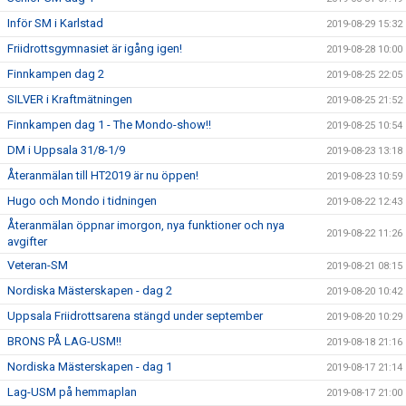
Inför SM i Karlstad
2019-08-29 15:32
Friidrottsgymnasiet är igång igen!
2019-08-28 10:00
Finnkampen dag 2
2019-08-25 22:05
SILVER i Kraftmätningen
2019-08-25 21:52
Finnkampen dag 1 - The Mondo-show!!
2019-08-25 10:54
DM i Uppsala 31/8-1/9
2019-08-23 13:18
Återanmälan till HT2019 är nu öppen!
2019-08-23 10:59
Hugo och Mondo i tidningen
2019-08-22 12:43
Återanmälan öppnar imorgon, nya funktioner och nya
2019-08-22 11:26
avgifter
Veteran-SM
2019-08-21 08:15
Nordiska Mästerskapen - dag 2
2019-08-20 10:42
Uppsala Friidrottsarena stängd under september
2019-08-20 10:29
BRONS PÅ LAG-USM!!
2019-08-18 21:16
Nordiska Mästerskapen - dag 1
2019-08-17 21:14
Lag-USM på hemmaplan
2019-08-17 21:00