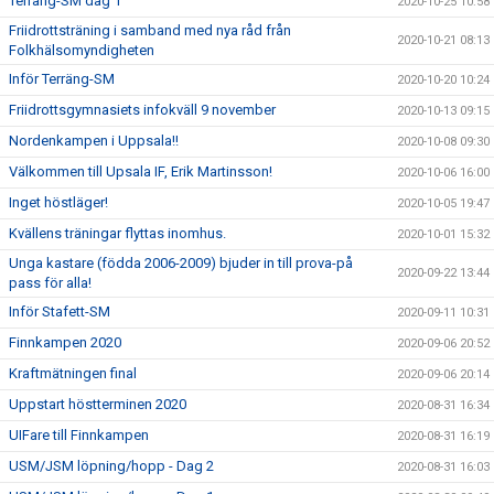
Terräng-SM dag 1
2020-10-25 10:58
Friidrottsträning i samband med nya råd från
2020-10-21 08:13
Folkhälsomyndigheten
Inför Terräng-SM
2020-10-20 10:24
Friidrottsgymnasiets infokväll 9 november
2020-10-13 09:15
Nordenkampen i Uppsala!!
2020-10-08 09:30
Välkommen till Upsala IF, Erik Martinsson!
2020-10-06 16:00
Inget höstläger!
2020-10-05 19:47
Kvällens träningar flyttas inomhus.
2020-10-01 15:32
Unga kastare (födda 2006-2009) bjuder in till prova-på
2020-09-22 13:44
pass för alla!
Inför Stafett-SM
2020-09-11 10:31
Finnkampen 2020
2020-09-06 20:52
Kraftmätningen final
2020-09-06 20:14
Uppstart höstterminen 2020
2020-08-31 16:34
UIFare till Finnkampen
2020-08-31 16:19
USM/JSM löpning/hopp - Dag 2
2020-08-31 16:03