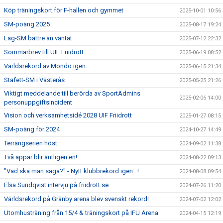
Köp träningskort för F-hallen och gymmet
2025-10-01 10:56
SM-poäng 2025
2025-08-17 19:24
Lag-SM bättre än väntat
2025-07-12 22:32
Sommarbrev till UIF Friidrott
2025-06-19 08:52
Världsrekord av Mondo igen...
2025-06-15 21:34
Stafett-SM i Västerås
2025-05-25 21:26
Viktigt meddelande till berörda av SportAdmins
2025-02-06 14:00
personuppgiftsincident
Vision och verksamhetsidé 2028 UIF Friidrott
2025-01-27 08:15
SM-poäng för 2024
2024-10-27 14:49
Terrängserien höst
2024-09-02 11:38
Två appar blir äntligen en!
2024-08-22 09:13
"Vad ska man säga?" - Nytt klubbrekord igen...!
2024-08-08 09:54
Elsa Sundqvist intervju på friidrott.se
2024-07-26 11:20
Världsrekord på Gränby arena blev svenskt rekord!
2024-07-02 12:02
Utomhusträning från 15/4 & träningskort på IFU Arena
2024-04-15 12:19