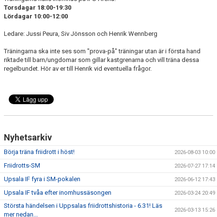
BÖRJA TRÄNA FRIIDROTT
Torsdagar 18:00-19:30
Lördagar 10:00-12:00
FAQ
Ledare: Jussi Peura, Siv Jönsson och Henrik Wennberg
MEDLEMSINFO
Träningarna ska inte ses som "prova-på" träningar utan är i första hand
riktade till barn/ungdomar som gillar kastgrenarna och vill träna dessa
ARRANGEMANG
regelbundet. Hör av er till Henrik vid eventuella frågor.
FUNKTIONÄRSINFO
RESULTAT
SOMMARFRIIDROTTSSKOLAN
Nyhetsarkiv
STATISTIK
Börja träna friidrott i höst!
2026-08-03 10:00
Friidrotts-SM
2026-07-27 17:14
Upsala IF fyra i SM-pokalen
2026-06-12 17:43
Upsala IF tvåa efter inomhussäsongen
2026-03-24 20:49
Största händelsen i Uppsalas friidrottshistoria - 6.31! Läs
2026-03-13 15:26
mer nedan...