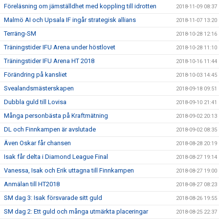
Föreläsning om jämställdhet med koppling till idrotten
2018-11-09 08:37
Malmö AI och Upsala IF ingår strategisk allians
2018-11-07 13:20
Terräng-SM
2018-10-28 12:16
Träningstider IFU Arena under höstlovet
2018-10-28 11:10
Träningstider IFU Arena HT 2018
2018-10-16 11:44
Förändring på kansliet
2018-10-03 14:45
Svealandsmästerskapen
2018-09-18 09:51
Dubbla guld till Lovisa
2018-09-10 21:41
Många personbästa på Kraftmätning
2018-09-02 20:13
DL och Finnkampen är avslutade
2018-09-02 08:35
Även Oskar får chansen
2018-08-28 20:19
Isak får delta i Diamond League Final
2018-08-27 19:14
Vanessa, Isak och Erik uttagna till Finnkampen
2018-08-27 19:00
Anmälan till HT2018
2018-08-27 08:23
SM dag 3: Isak försvarade sitt guld
2018-08-26 19:55
SM dag 2: Ett guld och många utmärkta placeringar
2018-08-25 22:37