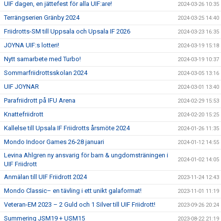
UIF dagen, en jättefest för alla UIF:are!
2024-03-26 10:35
Terrängserien Gränby 2024
2024-03-25 14:40
Friidrotts-SM till Uppsala och Upsala IF 2026
2024-03-23 16:35
JOYNA UIF:s lotteri!
2024-03-19 15:18
Nytt samarbete med Turbo!
2024-03-19 10:37
Sommarfriidrottsskolan 2024
2024-03-05 13:16
UIF JOYNAR
2024-03-01 13:40
Parafriidrott på IFU Arena
2024-02-29 15:53
Knattefriidrott
2024-02-20 15:25
Kallelse till Upsala IF Friidrotts årsmöte 2024
2024-01-26 11:35
Mondo Indoor Games 26-28 januari
2024-01-12 14:55
Levina Ahlgren ny ansvarig för barn & ungdomsträningen i
2024-01-02 14:05
UIF Friidrott
Anmälan till UIF Friidrott 2024
2023-11-24 12:43
Mondo Classic– en tävling i ett unikt galaformat!
2023-11-01 11:19
Veteran-EM 2023 – 2 Guld och 1 Silver till UIF Friidrott!
2023-09-26 20:24
Summering JSM19 + USM15
2023-08-22 21:19