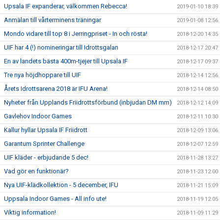
Upsala IF expanderar, välkommen Rebecca!
2019-01-10 18:39
Anmälan till vårterminens träningar
2019-01-08 12:56
Mondo vidare till top 8 i Jerringpriset - In och rösta!
2018-12-20 14:35
UIF har 4 (!) nomineringar till Idrottsgalan
2018-12-17 20:47
En av landets bästa 400m-tjejer till Upsala IF
2018-12-17 09:37
Tre nya höjdhoppare till UIF
2018-12-14 12:56
Årets Idrottsarena 2018 är IFU Arena!
2018-12-14 08:50
Nyheter från Upplands Friidrottsförbund (inbjudan DM mm)
2018-12-12 14:09
Gavlehov Indoor Games
2018-12-11 10:30
Kallur hyllar Upsala IF Friidrott
2018-12-09 13:06
Garantum Sprinter Challenge
2018-12-07 12:59
UIF kläder - erbjudande 5 dec!
2018-11-28 13:27
Vad gör en funktionär?
2018-11-23 12:00
Nya UIF-klädkollektion - 5 december, IFU
2018-11-21 15:09
Uppsala Indoor Games - All info ute!
2018-11-19 12:05
Viktig information!
2018-11-09 11:29