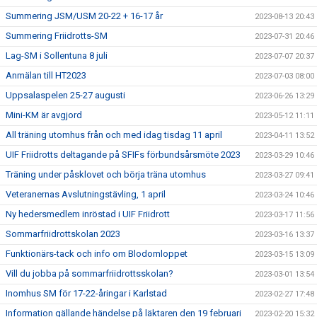
Summering JSM/USM 20-22 + 16-17 år
2023-08-13 20:43
Summering Friidrotts-SM
2023-07-31 20:46
Lag-SM i Sollentuna 8 juli
2023-07-07 20:37
Anmälan till HT2023
2023-07-03 08:00
Uppsalaspelen 25-27 augusti
2023-06-26 13:29
Mini-KM är avgjord
2023-05-12 11:11
All träning utomhus från och med idag tisdag 11 april
2023-04-11 13:52
UIF Friidrotts deltagande på SFIFs förbundsårsmöte 2023
2023-03-29 10:46
Träning under påsklovet och börja träna utomhus
2023-03-27 09:41
Veteranernas Avslutningstävling, 1 april
2023-03-24 10:46
Ny hedersmedlem inröstad i UIF Friidrott
2023-03-17 11:56
Sommarfriidrottskolan 2023
2023-03-16 13:37
Funktionärs-tack och info om Blodomloppet
2023-03-15 13:09
Vill du jobba på sommarfriidrottsskolan?
2023-03-01 13:54
Inomhus SM för 17-22-åringar i Karlstad
2023-02-27 17:48
Information gällande händelse på läktaren den 19 februari
2023-02-20 15:32