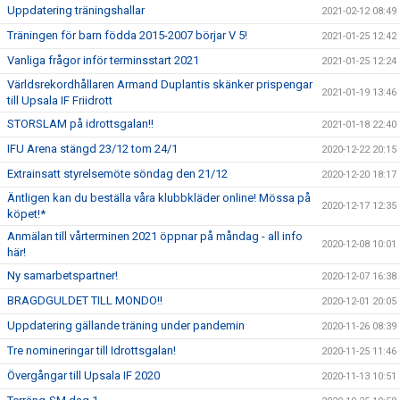
Uppdatering träningshallar
2021-02-12 08:49
Träningen för barn födda 2015-2007 börjar V 5!
2021-01-25 12:42
Vanliga frågor inför terminsstart 2021
2021-01-25 12:24
Världsrekordhållaren Armand Duplantis skänker prispengar
2021-01-19 13:46
till Upsala IF Friidrott
STORSLAM på idrottsgalan!!
2021-01-18 22:40
IFU Arena stängd 23/12 tom 24/1
2020-12-22 20:15
Extrainsatt styrelsemöte söndag den 21/12
2020-12-20 18:17
Äntligen kan du beställa våra klubbkläder online! Mössa på
2020-12-17 12:35
köpet!*
Anmälan till vårterminen 2021 öppnar på måndag - all info
2020-12-08 10:01
här!
Ny samarbetspartner!
2020-12-07 16:38
BRAGDGULDET TILL MONDO!!
2020-12-01 20:05
Uppdatering gällande träning under pandemin
2020-11-26 08:39
Tre nomineringar till Idrottsgalan!
2020-11-25 11:46
Övergångar till Upsala IF 2020
2020-11-13 10:51