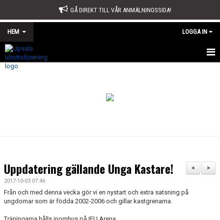
GÅ DIREKT TILL VÅR ANMÄLNINGSSIDA!
HEM
LOGGA IN
START
OM OSS
STYRELSE
SPORTKONTORET
STADGAR
Uppdatering gällande Unga Kastare!
<
>
ÅRSMÖTE
2017-10-03 07:46
Från och med denna vecka gör vi en nystart och extra satsning på
ÅRSBERÄTTELSE OCH VERKSAMHETSPLAN
ungdomar som är födda 2002-2006 och gillar kastgrenarna.
Träningarna hålls inomhus på IFU Arena.