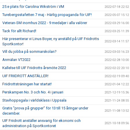
25:e plats för Carolina Wikström i VM
2022-07-18 22:52
Turebergsstafetten 7 maj - Härlig propaganda för UIF!
2022-05-07 15:12
Veteran-SM inomhus 2022 - 9 medaljer i alla valörer
2022-03-29 16:00
Tack för allt Richard!
2022-03-25 11:39
Här presenterar vi Linus Boyer, ny anställd på UIF Friidrotts
2022-03-14 11:57
Sportkontor!
Vill du jobba på sommarskolan?
2022-03-03 16:23
Anmälan VT2022
2022-02-28 10:00
Kallelse till UIF Friidrotts årsmöte 2022
2022-02-22 20:10
UIF FRIIDROTT ANSTÄLLER!
2022-02-19 09:40
Friidrottsträningen har startat!
2022-01-04 12:22
Perskampen No. 3 och No. 4 i januari
2021-12-19 15:36
Stavhoppsgala i världsklass i Uppsala
2021-11-24 08:55
Gratis "prova på grupper" för 13 till 15 åringar under
2021-11-08 13:52
december.
UIF Friidrott anställer ansvarig för ekonomi och
2021-10-18 09:56
administration på Sportkontoret