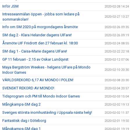
Inför JSM
2020-02-28 14:24
Intresseanmälan öppen - jobba som ledare på
2020-02-27 13:27
sommarskolan!
Info om SM 2020 på morgondagens årsmöte
2020-02-26 09:35
SM dag 2 - Klara Helander dagens UIFare!
2020-02-26 09:19
Årsmöte UIF Friidrott den 27 februari kl. 18:00
2020-02-24 08:55
SM dag 1 - Caisa-Marie dagens UIFare!
2020-02-22 22:18
GP 11 februari - 2.15 av Oskar Lundqvist
2020-02-12 07:06
Maya Bergström Weekes - helgens UIFare på Mondo
2020-02-10 20:30
Indoor Games
VÄRLDSREKORD 6,17 AV MONDO I POLEN!
2020-02-08 20:30
SVENSKT REKORD AV MONDO!
2020-02-04 20:57
Tidsprogram och PM till Mondo Indoor Games
2020-02-03 15:04
Mångkamps-SM dag 2
2020-02-02 19:13
Sveriges största inomhustävling i Uppsala nästa helg!
2020-02-02 11:37
Fantastisk dag i Göteborg
2020-02-01 19:50
Mångkamps-SM dag 1
2020-02-01 19:19