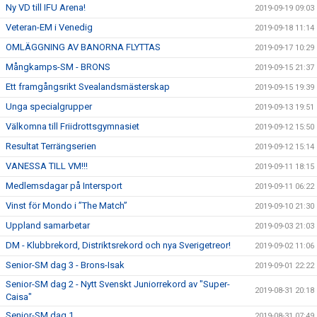
Ny VD till IFU Arena!
2019-09-19 09:03
Veteran-EM i Venedig
2019-09-18 11:14
OMLÄGGNING AV BANORNA FLYTTAS
2019-09-17 10:29
Mångkamps-SM - BRONS
2019-09-15 21:37
Ett framgångsrikt Svealandsmästerskap
2019-09-15 19:39
Unga specialgrupper
2019-09-13 19:51
Välkomna till Friidrottsgymnasiet
2019-09-12 15:50
Resultat Terrängserien
2019-09-12 15:14
VANESSA TILL VM!!!
2019-09-11 18:15
Medlemsdagar på Intersport
2019-09-11 06:22
Vinst för Mondo i ”The Match”
2019-09-10 21:30
Uppland samarbetar
2019-09-03 21:03
DM - Klubbrekord, Distriktsrekord och nya Sverigetreor!
2019-09-02 11:06
Senior-SM dag 3 - Brons-Isak
2019-09-01 22:22
Senior-SM dag 2 - Nytt Svenskt Juniorrekord av "Super-
2019-08-31 20:18
Caisa"
Senior-SM dag 1
2019-08-31 07:49