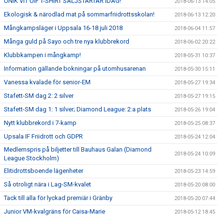
UNIK VIT UIF T-SHIRT SÄLJSTARTAR IDAG!
2018-06-13 14:05
Ekologisk & närodlad mat på sommarfriidrottsskolan!
2018-06-13 12:20
Mångkampsläger i Uppsala 16-18 juli 2018
2018-06-04 11:57
Många guld på Sayo och tre nya klubbrekord
2018-06-02 20:22
Klubbkampen i mångkamp!
2018-05-31 10:37
Information gällande bokningar på utomhusarenan
2018-05-30 15:11
Vanessa kvalade för senior-EM
2018-05-27 19:34
Stafett-SM dag 2: 2 silver
2018-05-27 19:15
Stafett-SM dag 1: 1 silver; Diamond League: 2:a plats
2018-05-26 19:04
Nytt klubbrekord i 7-kamp
2018-05-25 08:37
Upsala IF Friidrott och GDPR
2018-05-24 12:04
Medlemspris på biljetter till Bauhaus Galan (Diamond
2018-05-24 10:09
League Stockholm)
Elitidrottsboende lägenheter
2018-05-23 14:59
Så otroligt nära i Lag-SM-kvalet
2018-05-20 08:00
Tack till alla för lyckad premiär i Gränby
2018-05-20 07:44
Junior VM-kvalgräns för Caisa-Marie
2018-05-12 18:45