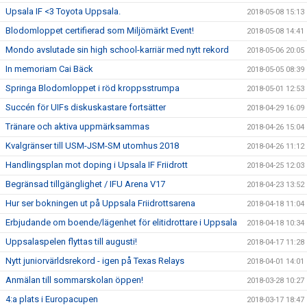
Upsala IF <3 Toyota Uppsala.
2018-05-08 15:13
Blodomloppet certifierad som Miljömärkt Event!
2018-05-08 14:41
Mondo avslutade sin high school-karriär med nytt rekord
2018-05-06 20:05
In memoriam Cai Bäck
2018-05-05 08:39
Springa Blodomloppet i röd kroppsstrumpa
2018-05-01 12:53
Succén för UIFs diskuskastare fortsätter
2018-04-29 16:09
Tränare och aktiva uppmärksammas
2018-04-26 15:04
Kvalgränser till USM-JSM-SM utomhus 2018
2018-04-26 11:12
Handlingsplan mot doping i Upsala IF Friidrott
2018-04-25 12:03
Begränsad tillgänglighet / IFU Arena V17
2018-04-23 13:52
Hur ser bokningen ut på Uppsala Friidrottsarena
2018-04-18 11:04
Erbjudande om boende/lägenhet för elitidrottare i Uppsala
2018-04-18 10:34
Uppsalaspelen flyttas till augusti!
2018-04-17 11:28
Nytt juniorvärldsrekord - igen på Texas Relays
2018-04-01 14:01
Anmälan till sommarskolan öppen!
2018-03-28 10:27
4:a plats i Europacupen
2018-03-17 18:47