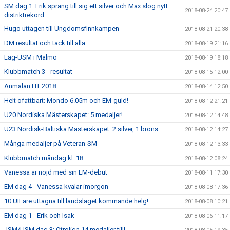
SM dag 1: Erik sprang till sig ett silver och Max slog nytt
2018-08-24 20:47
distriktrekord
Hugo uttagen till Ungdomsfinnkampen
2018-08-21 20:38
DM resultat och tack till alla
2018-08-19 21:16
Lag-USM i Malmö
2018-08-19 18:18
Klubbmatch 3 - resultat
2018-08-15 12:00
Anmälan HT 2018
2018-08-14 12:50
Helt ofattbart: Mondo 6.05m och EM-guld!
2018-08-12 21:21
U20 Nordiska Mästerskapet: 5 medaljer!
2018-08-12 14:48
U23 Nordisk-Baltiska Mästerskapet: 2 silver, 1 brons
2018-08-12 14:27
Många medaljer på Veteran-SM
2018-08-12 13:33
Klubbmatch måndag kl. 18
2018-08-12 08:24
Vanessa är nöjd med sin EM-debut
2018-08-11 17:30
EM dag 4 - Vanessa kvalar imorgon
2018-08-08 17:36
10 UIFare uttagna till landslaget kommande helg!
2018-08-08 10:21
EM dag 1 - Erik och Isak
2018-08-06 11:17
JSM/USM dag 3: Otroliga 14 medaljer till!