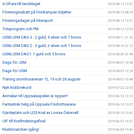
6 UIFare till landslaget
2019-08-13 12:51
Föreningsrabatt på Finnkampen biljetter
2019-08-13 08:29
Föreningsdagar på Intersport
2019-08-12 13:31
Tidsprogram och PM
2019-08-12 12:53
USM/JSM DAG 3 - 2 guld, 5 silver och 7 brons
2019-08-11 21:55
USM/JSM DAG 2 - 3 guld, 2 silver och 1 brons
2019-08-10 21:15
USM/JSM DAG1: 1 guld och 5 brons
2019-08-09 21:48
Dags för JSM
2019-08-07 12:30
Dags för USM
2019-08-07 12:24
Träning utomhusarenan 12, 19 och 26 augusti
2019-08-07 10:48
Nytt klubbrekord
2019-07-22 22:03
Anmälan till Uppsalaspelen är öppen!!
2019-06-14 12:13
Fantastisk helg på Uppsala Friidrottsarena
2019-06-10 10:57
Fjärdeplats och U23-Kval av Lovisa Östervall
2019-06-10 10:42
UIF till Kraftmätningsfinal
2019-06-07 13:21
Klubbmatchen igång!
2019-06-04 19:46