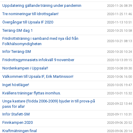
Uppdatering gällande träning under pandemin
2020-11-26 08:39
Tre nomineringar till Idrottsgalan!
2020-11-25 11:46
Övergångar till Upsala IF 2020
2020-11-13 10:51
Terräng-SM dag 1
2020-10-25 10:58
Friidrottsträning i samband med nya råd från
2020-10-21 08:13
Folkhälsomyndigheten
Inför Terräng-SM
2020-10-20 10:24
Friidrottsgymnasiets infokväll 9 november
2020-10-13 09:15
Nordenkampen i Uppsala!!
2020-10-08 09:30
Välkommen till Upsala IF, Erik Martinsson!
2020-10-06 16:00
Inget höstläger!
2020-10-05 19:47
Kvällens träningar flyttas inomhus.
2020-10-01 15:32
Unga kastare (födda 2006-2009) bjuder in till prova-på
2020-09-22 13:44
pass för alla!
Inför Stafett-SM
2020-09-11 10:31
Finnkampen 2020
2020-09-06 20:52
Kraftmätningen final
2020-09-06 20:14