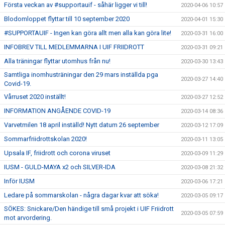
Första veckan av #supportauif - såhär ligger vi till!
2020-04-06 10:57
Blodomloppet flyttar till 10 september 2020
2020-04-01 15:30
#SUPPORTAUIF - Ingen kan göra allt men alla kan göra lite!
2020-03-31 16:00
INFOBREV TILL MEDLEMMARNA I UIF FRIIDROTT
2020-03-31 09:21
Alla träningar flyttar utomhus från nu!
2020-03-30 13:43
Samtliga inomhusträningar den 29 mars inställda pga
2020-03-27 14:40
Covid-19.
Vårruset 2020 inställt!
2020-03-27 12:52
INFORMATION ANGÅENDE COVID-19
2020-03-14 08:36
Varvetmilen 18 april inställd! Nytt datum 26 september
2020-03-12 17:09
Sommarfriidrottskolan 2020!
2020-03-11 13:05
Upsala IF, friidrott och corona viruset
2020-03-09 11:29
IUSM - GULD-MAYA x2 och SILVER-IDA
2020-03-08 21:32
Inför IUSM
2020-03-06 17:21
Ledare på sommarskolan - några dagar kvar att söka!
2020-03-05 09:17
SÖKES: Snickare/Den händige till små projekt i UIF Friidrott
2020-03-05 07:59
mot arvordering.