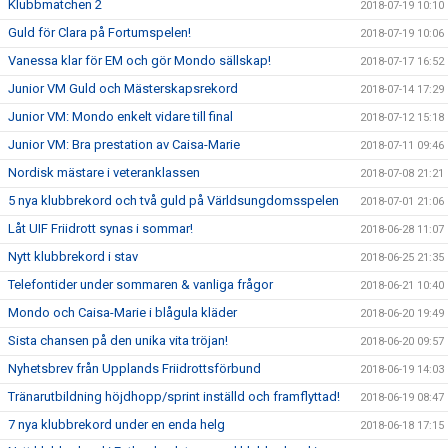
Klubbmatchen 2
2018-07-19 10:10
Guld för Clara på Fortumspelen!
2018-07-19 10:06
Vanessa klar för EM och gör Mondo sällskap!
2018-07-17 16:52
Junior VM Guld och Mästerskapsrekord
2018-07-14 17:29
Junior VM: Mondo enkelt vidare till final
2018-07-12 15:18
Junior VM: Bra prestation av Caisa-Marie
2018-07-11 09:46
Nordisk mästare i veteranklassen
2018-07-08 21:21
5 nya klubbrekord och två guld på Världsungdomsspelen
2018-07-01 21:06
Låt UIF Friidrott synas i sommar!
2018-06-28 11:07
Nytt klubbrekord i stav
2018-06-25 21:35
Telefontider under sommaren & vanliga frågor
2018-06-21 10:40
Mondo och Caisa-Marie i blågula kläder
2018-06-20 19:49
Sista chansen på den unika vita tröjan!
2018-06-20 09:57
Nyhetsbrev från Upplands Friidrottsförbund
2018-06-19 14:03
Tränarutbildning höjdhopp/sprint inställd och framflyttad!
2018-06-19 08:47
7 nya klubbrekord under en enda helg
2018-06-18 17:15