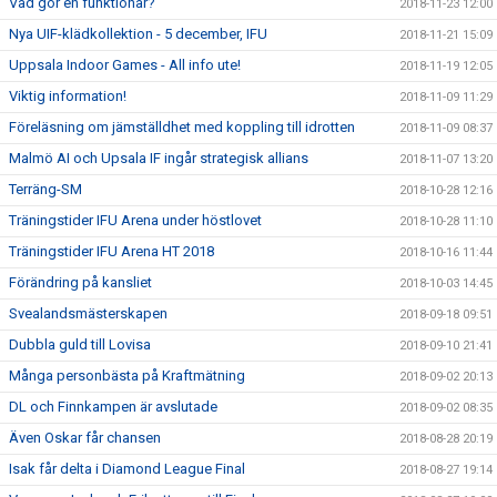
Vad gör en funktionär?
2018-11-23 12:00
Nya UIF-klädkollektion - 5 december, IFU
2018-11-21 15:09
Uppsala Indoor Games - All info ute!
2018-11-19 12:05
Viktig information!
2018-11-09 11:29
Föreläsning om jämställdhet med koppling till idrotten
2018-11-09 08:37
Malmö AI och Upsala IF ingår strategisk allians
2018-11-07 13:20
Terräng-SM
2018-10-28 12:16
Träningstider IFU Arena under höstlovet
2018-10-28 11:10
Träningstider IFU Arena HT 2018
2018-10-16 11:44
Förändring på kansliet
2018-10-03 14:45
Svealandsmästerskapen
2018-09-18 09:51
Dubbla guld till Lovisa
2018-09-10 21:41
Många personbästa på Kraftmätning
2018-09-02 20:13
DL och Finnkampen är avslutade
2018-09-02 08:35
Även Oskar får chansen
2018-08-28 20:19
Isak får delta i Diamond League Final
2018-08-27 19:14