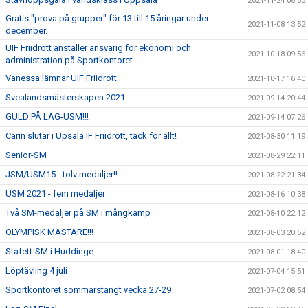
2021-11-24 08:55
Gratis "prova på grupper" för 13 till 15 åringar under
2021-11-08 13:52
december.
UIF Friidrott anställer ansvarig för ekonomi och
2021-10-18 09:56
administration på Sportkontoret
Vanessa lämnar UIF Friidrott
2021-10-17 16:40
Svealandsmästerskapen 2021
2021-09-14 20:44
GULD PÅ LAG-USM!!!
2021-09-14 07:26
Carin slutar i Upsala IF Friidrott, tack för allt!
2021-08-30 11:19
Senior-SM
2021-08-29 22:11
JSM/USM15 - tolv medaljer!!
2021-08-22 21:34
USM 2021 - fem medaljer
2021-08-16 10:38
Två SM-medaljer på SM i mångkamp
2021-08-10 22:12
OLYMPISK MÄSTARE!!!
2021-08-03 20:52
Stafett-SM i Huddinge
2021-08-01 18:40
Löptävling 4 juli
2021-07-04 15:51
Sportkontoret sommarstängt vecka 27-29
2021-07-02 08:54