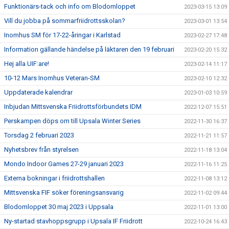
Funktionärs-tack och info om Blodomloppet
2023-03-15 13:09
Vill du jobba på sommarfriidrottsskolan?
2023-03-01 13:54
Inomhus SM för 17-22-åringar i Karlstad
2023-02-27 17:48
Information gällande händelse på läktaren den 19 februari
2023-02-20 15:32
Hej alla UIF:are!
2023-02-14 11:17
10-12 Mars Inomhus Veteran-SM
2023-02-10 12:32
Uppdaterade kalendrar
2023-01-03 10:59
Inbjudan Mittsvenska Friidrottsförbundets IDM
2022-12-07 15:51
Perskampen döps om till Upsala Winter Series
2022-11-30 16:37
Torsdag 2 februari 2023
2022-11-21 11:57
Nyhetsbrev från styrelsen
2022-11-18 13:04
Mondo Indoor Games 27-29 januari 2023
2022-11-16 11:25
Externa bokningar i friidrottshallen
2022-11-08 13:12
Mittsvenska FIF söker föreningsansvarig
2022-11-02 09:44
Blodomloppet 30 maj 2023 i Uppsala
2022-11-01 13:00
Ny-startad stavhoppsgrupp i Upsala IF Friidrott
2022-10-24 16:43