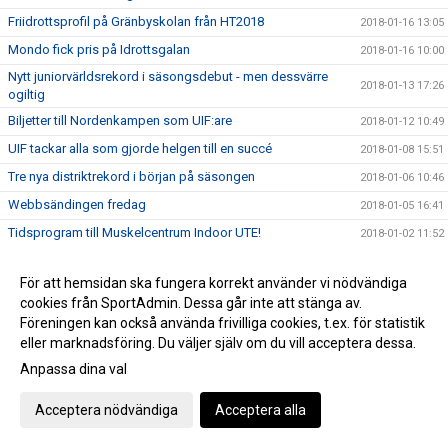
Friidrottsprofil på Gränbyskolan från HT2018
2018-01-16 13:05
Mondo fick pris på Idrottsgalan
2018-01-16 10:00
Nytt juniorvärldsrekord i säsongsdebut - men dessvärre
2018-01-13 17:26
ogiltig
Biljetter till Nordenkampen som UIF:are
2018-01-12 10:49
UIF tackar alla som gjorde helgen till en succé
2018-01-08 15:51
Tre nya distriktrekord i början på säsongen
2018-01-06 10:46
Webbsändingen fredag
2018-01-05 16:41
Tidsprogram till Muskelcentrum Indoor UTE!
2018-01-02 11:52
PM till Muskelcentrum Indoor Games ute!
2017-12-31 11:33
För att hemsidan ska fungera korrekt använder vi nödvändiga
Muskelcentrum Indoor Games
2017-12-20 14:28
cookies från SportAdmin. Dessa går inte att stänga av.
Muskelcentrum Indoor games sänds LIVE!
2017-12-20 12:11
Föreningen kan också använda frivilliga cookies, t.ex. för statistik
eller marknadsföring. Du väljer själv om du vill acceptera dessa.
Säkra din biljetter till Nordenkampen!
2017-12-19 11:25
Anpassa dina val
Öppettider jul/nyår - IFU Arena
2017-12-18 11:54
Viktig info runt nyanmälan inför VT 2018
2017-12-18 10:52
Acceptera nödvändiga
Acceptera alla
Landslagsuppföljning i Uppsala
2017-12-03 19:35