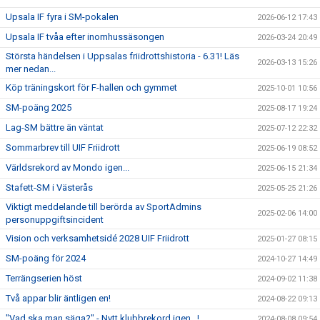
Upsala IF fyra i SM-pokalen
2026-06-12 17:43
Upsala IF tvåa efter inomhussäsongen
2026-03-24 20:49
Största händelsen i Uppsalas friidrottshistoria - 6.31! Läs
2026-03-13 15:26
mer nedan...
Köp träningskort för F-hallen och gymmet
2025-10-01 10:56
SM-poäng 2025
2025-08-17 19:24
Lag-SM bättre än väntat
2025-07-12 22:32
Sommarbrev till UIF Friidrott
2025-06-19 08:52
Världsrekord av Mondo igen...
2025-06-15 21:34
Stafett-SM i Västerås
2025-05-25 21:26
Viktigt meddelande till berörda av SportAdmins
2025-02-06 14:00
personuppgiftsincident
Vision och verksamhetsidé 2028 UIF Friidrott
2025-01-27 08:15
SM-poäng för 2024
2024-10-27 14:49
Terrängserien höst
2024-09-02 11:38
Två appar blir äntligen en!
2024-08-22 09:13
"Vad ska man säga?" - Nytt klubbrekord igen...!
2024-08-08 09:54