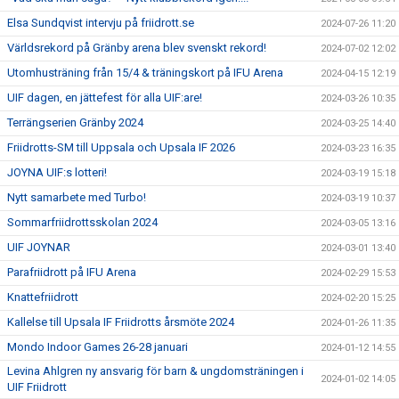
Elsa Sundqvist intervju på friidrott.se
2024-07-26 11:20
Världsrekord på Gränby arena blev svenskt rekord!
2024-07-02 12:02
Utomhusträning från 15/4 & träningskort på IFU Arena
2024-04-15 12:19
UIF dagen, en jättefest för alla UIF:are!
2024-03-26 10:35
Terrängserien Gränby 2024
2024-03-25 14:40
Friidrotts-SM till Uppsala och Upsala IF 2026
2024-03-23 16:35
JOYNA UIF:s lotteri!
2024-03-19 15:18
Nytt samarbete med Turbo!
2024-03-19 10:37
Sommarfriidrottsskolan 2024
2024-03-05 13:16
UIF JOYNAR
2024-03-01 13:40
Parafriidrott på IFU Arena
2024-02-29 15:53
Knattefriidrott
2024-02-20 15:25
Kallelse till Upsala IF Friidrotts årsmöte 2024
2024-01-26 11:35
Mondo Indoor Games 26-28 januari
2024-01-12 14:55
Levina Ahlgren ny ansvarig för barn & ungdomsträningen i
2024-01-02 14:05
UIF Friidrott