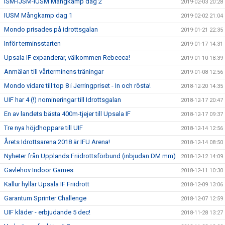
ISM-IJSM-IUSM Mångkamp dag 2
2019-02-03 20:28
IUSM Mångkamp dag 1
2019-02-02 21:04
Mondo prisades på idrottsgalan
2019-01-21 22:35
Inför terminsstarten
2019-01-17 14:31
Upsala IF expanderar, välkommen Rebecca!
2019-01-10 18:39
Anmälan till vårterminens träningar
2019-01-08 12:56
Mondo vidare till top 8 i Jerringpriset - In och rösta!
2018-12-20 14:35
UIF har 4 (!) nomineringar till Idrottsgalan
2018-12-17 20:47
En av landets bästa 400m-tjejer till Upsala IF
2018-12-17 09:37
Tre nya höjdhoppare till UIF
2018-12-14 12:56
Årets Idrottsarena 2018 är IFU Arena!
2018-12-14 08:50
Nyheter från Upplands Friidrottsförbund (inbjudan DM mm)
2018-12-12 14:09
Gavlehov Indoor Games
2018-12-11 10:30
Kallur hyllar Upsala IF Friidrott
2018-12-09 13:06
Garantum Sprinter Challenge
2018-12-07 12:59
UIF kläder - erbjudande 5 dec!
2018-11-28 13:27