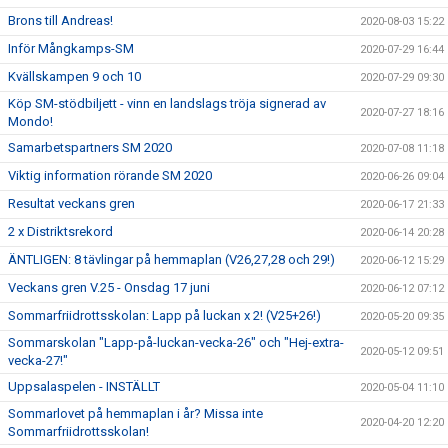
Brons till Andreas!
2020-08-03 15:22
Inför Mångkamps-SM
2020-07-29 16:44
Kvällskampen 9 och 10
2020-07-29 09:30
Köp SM-stödbiljett - vinn en landslags tröja signerad av
2020-07-27 18:16
Mondo!
Samarbetspartners SM 2020
2020-07-08 11:18
Viktig information rörande SM 2020
2020-06-26 09:04
Resultat veckans gren
2020-06-17 21:33
2 x Distriktsrekord
2020-06-14 20:28
ÄNTLIGEN: 8 tävlingar på hemmaplan (V26,27,28 och 29!)
2020-06-12 15:29
Veckans gren V.25 - Onsdag 17 juni
2020-06-12 07:12
Sommarfriidrottsskolan: Lapp på luckan x 2! (V25+26!)
2020-05-20 09:35
Sommarskolan "Lapp-på-luckan-vecka-26" och "Hej-extra-
2020-05-12 09:51
vecka-27!"
Uppsalaspelen - INSTÄLLT
2020-05-04 11:10
Sommarlovet på hemmaplan i år? Missa inte
2020-04-20 12:20
Sommarfriidrottsskolan!