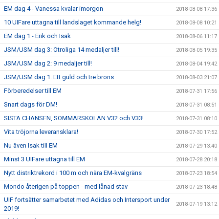
EM dag 4 - Vanessa kvalar imorgon
2018-08-08 17:36
10 UIFare uttagna till landslaget kommande helg!
2018-08-08 10:21
EM dag 1 - Erik och Isak
2018-08-06 11:17
JSM/USM dag 3: Otroliga 14 medaljer till!
2018-08-05 19:35
JSM/USM dag 2: 9 medaljer till!
2018-08-04 19:42
JSM/USM dag 1: Ett guld och tre brons
2018-08-03 21:07
Förberedelser till EM
2018-07-31 17:56
Snart dags för DM!
2018-07-31 08:51
SISTA CHANSEN, SOMMARSKOLAN V32 och V33!
2018-07-31 08:10
Vita tröjorna leveransklara!
2018-07-30 17:52
Nu även Isak till EM
2018-07-29 13:40
Minst 3 UIFare uttagna till EM
2018-07-28 20:18
Nytt distriktrekord i 100 m och nära EM-kvalgräns
2018-07-23 18:54
Mondo återigen på toppen - med lånad stav
2018-07-23 18:48
UIF fortsätter samarbetet med Adidas och Intersport under
2018-07-19 13:12
2019!