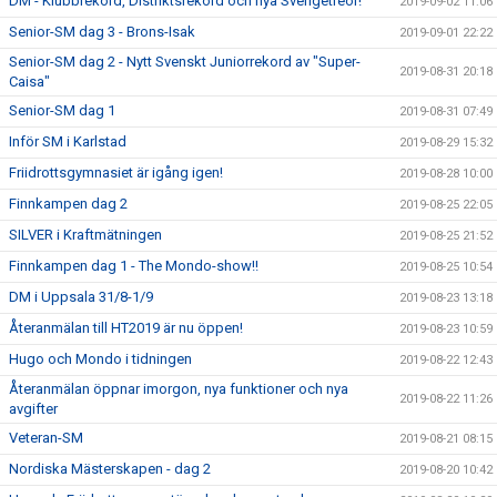
DM - Klubbrekord, Distriktsrekord och nya Sverigetreor!
2019-09-02 11:06
Senior-SM dag 3 - Brons-Isak
2019-09-01 22:22
Senior-SM dag 2 - Nytt Svenskt Juniorrekord av "Super-
2019-08-31 20:18
Caisa"
Senior-SM dag 1
2019-08-31 07:49
Inför SM i Karlstad
2019-08-29 15:32
Friidrottsgymnasiet är igång igen!
2019-08-28 10:00
Finnkampen dag 2
2019-08-25 22:05
SILVER i Kraftmätningen
2019-08-25 21:52
Finnkampen dag 1 - The Mondo-show!!
2019-08-25 10:54
DM i Uppsala 31/8-1/9
2019-08-23 13:18
Återanmälan till HT2019 är nu öppen!
2019-08-23 10:59
Hugo och Mondo i tidningen
2019-08-22 12:43
Återanmälan öppnar imorgon, nya funktioner och nya
2019-08-22 11:26
avgifter
Veteran-SM
2019-08-21 08:15
Nordiska Mästerskapen - dag 2
2019-08-20 10:42