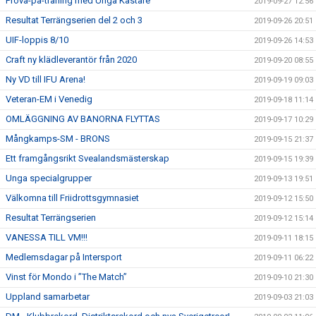
Prova-på-träning med Unga Kastare
2019-09-27 12:56
Resultat Terrängserien del 2 och 3
2019-09-26 20:51
UIF-loppis 8/10
2019-09-26 14:53
Craft ny klädleverantör från 2020
2019-09-20 08:55
Ny VD till IFU Arena!
2019-09-19 09:03
Veteran-EM i Venedig
2019-09-18 11:14
OMLÄGGNING AV BANORNA FLYTTAS
2019-09-17 10:29
Mångkamps-SM - BRONS
2019-09-15 21:37
Ett framgångsrikt Svealandsmästerskap
2019-09-15 19:39
Unga specialgrupper
2019-09-13 19:51
Välkomna till Friidrottsgymnasiet
2019-09-12 15:50
Resultat Terrängserien
2019-09-12 15:14
VANESSA TILL VM!!!
2019-09-11 18:15
Medlemsdagar på Intersport
2019-09-11 06:22
Vinst för Mondo i ”The Match”
2019-09-10 21:30
Uppland samarbetar
2019-09-03 21:03