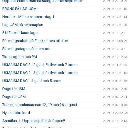
Uppsala Friidrottsarena stängd under september
2019-08-20 10:29
BRONS PÅ LAG-USM!!
2019-08-18 21:16
Nordiska Mästerskapen - dag 1
2019-08-17 21:14
Lag-USM på hemmaplan
2019-08-17 21:00
6 UIFare till landslaget
2019-08-13 12:51
Föreningsrabatt på Finnkampen biljetter
2019-08-13 08:29
Föreningsdagar på Intersport
2019-08-12 13:31
Tidsprogram och PM
2019-08-12 12:53
USM/JSM DAG 3 - 2 guld, 5 silver och 7 brons
2019-08-11 21:55
USM/JSM DAG 2 - 3 guld, 2 silver och 1 brons
2019-08-10 21:15
USM/JSM DAG1: 1 guld och 5 brons
2019-08-09 21:48
Dags för JSM
2019-08-07 12:30
Dags för USM
2019-08-07 12:24
Träning utomhusarenan 12, 19 och 26 augusti
2019-08-07 10:48
Nytt klubbrekord
2019-07-22 22:03
Anmälan till Uppsalaspelen är öppen!!
2019-06-14 12:13