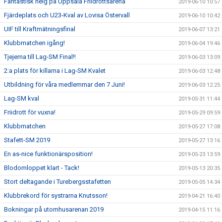
Fantastisk helg på Uppsala Friidrottsarena
2019-06-10 10:57
Fjärdeplats och U23-Kval av Lovisa Östervall
2019-06-10 10:42
UIF till Kraftmätningsfinal
2019-06-07 13:21
Klubbmatchen igång!
2019-06-04 19:46
Tjejerna till Lag-SM Final!!
2019-06-03 13:09
2:a plats för killarna i Lag-SM Kvalet
2019-06-03 12:48
Utbildning för våra medlemmar den 7 Juni!
2019-06-03 12:25
Lag-SM kval
2019-05-31 11:44
Friidrott för vuxna!
2019-05-29 09:59
Klubbmatchen
2019-05-27 17:08
Stafett-SM 2019
2019-05-27 13:16
En as-nice funktionärsposition!
2019-05-23 13:59
Blodomloppet klart - Tack!
2019-05-13 20:35
Stort deltagande i Turebergsstafetten
2019-05-05 14:34
Klubbrekord för systrarna Knutsson!
2019-04-21 16:40
Bokningar på utomhusarenan 2019
2019-04-15 11:16