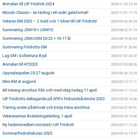
Anmälan till UIF Friidrott 2024
2023-11-24 12:43
Mondo Classic– en tävling i ett unikt galaformat!
2023-11-01 11:19
Veteran-EM 2023 – 2 Guld och 1 Silver till UIF Friidrott!
2023-09-26 20:24
Summering JSM19 + USM15
2023-08-22 21:19
Summering JSM/USM 20-22 + 16-17 år
2023-08-13 20:43
Summering Friidrotts-SM
2023-07-31 20:46
Lag-SM i Sollentuna 8 juli
2023-07-07 20:37
Anmälan till HT2023
2023-07-03 08:00
Uppsalaspelen 25-27 augusti
2023-06-26 13:29
Mini-KM är avgjord
2023-05-12 11:11
All träning utomhus från och med idag tisdag 11 april
2023-04-11 13:52
UIF Friidrotts deltagande på SFIFs förbundsårsmöte 2023
2023-03-29 10:46
Träning under påsklovet och börja träna utomhus
2023-03-27 09:41
Veteranernas Avslutningstävling, 1 april
2023-03-24 10:46
Ny hedersmedlem inröstad i UIF Friidrott
2023-03-17 11:56
Sommarfriidrottskolan 2023
2023-03-16 13:37