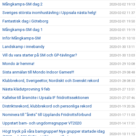
Mångkamps-SM dag 2
2020-02-02 19:13
Sveriges största inomhustävling i Uppsala nästa helg!
2020-02-02 11:37
Fantastisk dag i Göteborg
2020-02-01 19:50
Mångkamps-SM dag 1
2020-02-01 19:19
Inför Mångkamps-SM
2020-01-31 10:10
Landskamp i innebandy
2020-01-30 13:11
Vill du vara starter på SM och GP-tävlingar?
2020-01-30 13:03
Mondo är hemma!
2020-01-29 10:08
Sista anmälan till Mondo Indoor Games!!!
2020-01-29 08:48
Klubbrekord, Sverigeettor, Nordiskt och Svenskt rekord
2020-01-28 08:33
Nästa klädutprovning 9 feb
2020-01-27 13:51
Kallelse till årsmöte i Upsala IF friidrottssektionen
2020-01-27 07:46
Distriktsrekord, klubbrekord och personliga rekord
2020-01-19 20:26
Nominera till "årets" till Upplands Friidrottsförbund
2020-01-17 11:03
Uppstart barn- och ungdomsgrupper VT2020
2020-01-14 17:51
Högt tryck på våra barngrupper! Nya grupper startade idag
2020-01-10 11:15