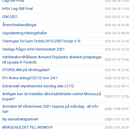
Lag-SM Final
2021-06-29 19:45
Inför Lag-SM Final
2021-06-29 17:49
ISM 2021
2021-02-22 11:26
Årsmöteshandlingar
2021-02-18 16:30
Uppdatering träningshallar
2021-02-12 08:49
Träningen för barn födda 2015-2007 börjar V 5!
2021-01-25 12:42
Vanliga frågor inför terminsstart 2021
2021-01-25 12:24
Världsrekordhållaren Armand Duplantis skänker prispengar
2021-01-19 13:46
till Upsala IF Friidrott
STORSLAM på idrottsgalan!!
2021-01-18 22:40
IFU Arena stängd 23/12 tom 24/1
2020-12-22 20:15
Extrainsatt styrelsemöte söndag den 21/12
2020-12-20 18:17
Äntligen kan du beställa våra klubbkläder online! Mössa på
2020-12-17 12:35
köpet!*
Anmälan till vårterminen 2021 öppnar på måndag - all info
2020-12-08 10:01
här!
Ny samarbetspartner!
2020-12-07 16:38
BRAGDGULDET TILL MONDO!!
2020-12-01 20:05