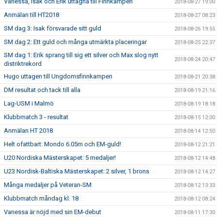
Vanessa, Isak och Erik uttagna till Finnkampen
2018-08-27 19:00
Anmälan till HT2018
2018-08-27 08:23
SM dag 3: Isak försvarade sitt guld
2018-08-26 19:55
SM dag 2: Ett guld och många utmärkta placeringar
2018-08-25 22:37
SM dag 1: Erik sprang till sig ett silver och Max slog nytt
2018-08-24 20:47
distriktrekord
Hugo uttagen till Ungdomsfinnkampen
2018-08-21 20:38
DM resultat och tack till alla
2018-08-19 21:16
Lag-USM i Malmö
2018-08-19 18:18
Klubbmatch 3 - resultat
2018-08-15 12:00
Anmälan HT 2018
2018-08-14 12:50
Helt ofattbart: Mondo 6.05m och EM-guld!
2018-08-12 21:21
U20 Nordiska Mästerskapet: 5 medaljer!
2018-08-12 14:48
U23 Nordisk-Baltiska Mästerskapet: 2 silver, 1 brons
2018-08-12 14:27
Många medaljer på Veteran-SM
2018-08-12 13:33
Klubbmatch måndag kl. 18
2018-08-12 08:24
Vanessa är nöjd med sin EM-debut
2018-08-11 17:30