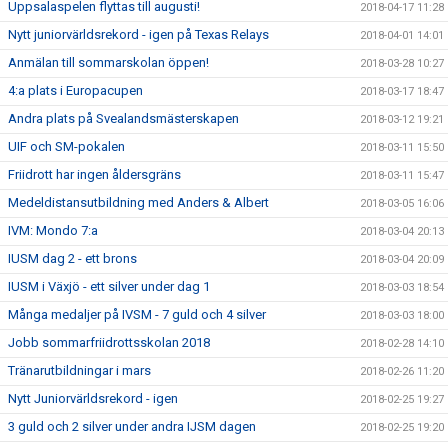
Uppsalaspelen flyttas till augusti!
2018-04-17 11:28
Nytt juniorvärldsrekord - igen på Texas Relays
2018-04-01 14:01
Anmälan till sommarskolan öppen!
2018-03-28 10:27
4:a plats i Europacupen
2018-03-17 18:47
Andra plats på Svealandsmästerskapen
2018-03-12 19:21
UIF och SM-pokalen
2018-03-11 15:50
Friidrott har ingen åldersgräns
2018-03-11 15:47
Medeldistansutbildning med Anders & Albert
2018-03-05 16:06
IVM: Mondo 7:a
2018-03-04 20:13
IUSM dag 2 - ett brons
2018-03-04 20:09
IUSM i Växjö - ett silver under dag 1
2018-03-03 18:54
Många medaljer på IVSM - 7 guld och 4 silver
2018-03-03 18:00
Jobb sommarfriidrottsskolan 2018
2018-02-28 14:10
Tränarutbildningar i mars
2018-02-26 11:20
Nytt Juniorvärldsrekord - igen
2018-02-25 19:27
3 guld och 2 silver under andra IJSM dagen
2018-02-25 19:20