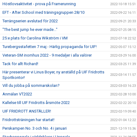
Höstlovsaktivitet - prova på Framerunning
2022-10-18 15:51
EFT - After School med träningsgruppen 28/10
2022-09-22 16:11
Terrängserien avslutad för 2022
2022-09-21 20:33
"The best jump he ever made..."
2022-07-25 08:15
25:e plats för Carolina Wikström i VM
2022-07-18 22:52
Turebergsstafetten 7 maj - Härlig propaganda för UIF!
2022-05-07 15:12
Veteran-SM inomhus 2022 - 9 medaljer i alla valörer
2022-03-29 16:00
Tack för allt Richard!
2022-03-25 11:39
Här presenterar vi Linus Boyer, ny anställd på UIF Friidrotts
2022-03-14 11:57
Sportkontor!
Vill du jobba på sommarskolan?
2022-03-03 16:23
Anmälan VT2022
2022-02-28 10:00
Kallelse till UIF Friidrotts årsmöte 2022
2022-02-22 20:10
UIF FRIIDROTT ANSTÄLLER!
2022-02-19 09:40
Friidrottsträningen har startat!
2022-01-04 12:22
Perskampen No. 3 och No. 4 i januari
2021-12-19 15:36
Stavhoppsgala i världsklass i Uppsala