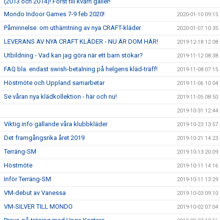
(2013 och 2014)! Först till kvarn gäller!
Mondo Indoor Games 7-9 feb 2020!
2020-01-10 09:15
Påminnelse: om uthämtning av nya CRAFT-kläder
2020-01-07 10:35
LEVERANS AV NYA CRAFT KLÄDER - NU ÄR DOM HÄR!
2019-12-18 12:08
Utbildning - Vad kan jag göra när ett barn stökar?
2019-11-12 08:38
FAQ bla. endast swish-betalning på helgens kläd-träff!
2019-11-08 07:15
Höstmöte och Uppland samarbetar
2019-11-06 10:04
Se våran nya klädkollektion - här och nu!
2019-11-05 08:50
2019-10-31 12:44
Viktig info gällande våra klubbkläder
2019-10-23 13:57
Det framgångsrika året 2019
2019-10-21 14:23
Terräng-SM
2019-10-13 20:09
Höstmöte
2019-10-11 14:16
Inför Terräng-SM
2019-10-11 13:29
VM-debut av Vanessa
2019-10-03 09:10
VM-SILVER TILL MONDO
2019-10-02 07:04