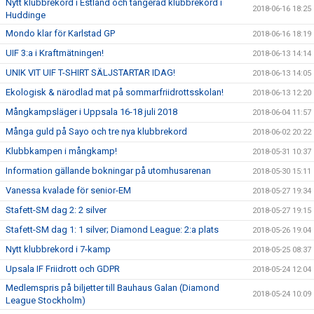
Nytt klubbrekord i Estland och tangerad klubbrekord i
2018-06-16 18:25
Huddinge
Mondo klar för Karlstad GP
2018-06-16 18:19
UIF 3:a i Kraftmätningen!
2018-06-13 14:14
UNIK VIT UIF T-SHIRT SÄLJSTARTAR IDAG!
2018-06-13 14:05
Ekologisk & närodlad mat på sommarfriidrottsskolan!
2018-06-13 12:20
Mångkampsläger i Uppsala 16-18 juli 2018
2018-06-04 11:57
Många guld på Sayo och tre nya klubbrekord
2018-06-02 20:22
Klubbkampen i mångkamp!
2018-05-31 10:37
Information gällande bokningar på utomhusarenan
2018-05-30 15:11
Vanessa kvalade för senior-EM
2018-05-27 19:34
Stafett-SM dag 2: 2 silver
2018-05-27 19:15
Stafett-SM dag 1: 1 silver; Diamond League: 2:a plats
2018-05-26 19:04
Nytt klubbrekord i 7-kamp
2018-05-25 08:37
Upsala IF Friidrott och GDPR
2018-05-24 12:04
Medlemspris på biljetter till Bauhaus Galan (Diamond
2018-05-24 10:09
League Stockholm)