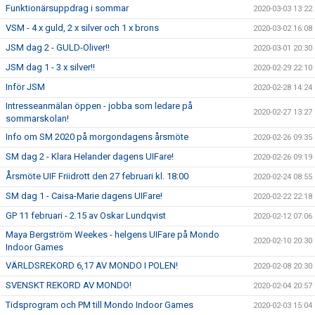
Funktionärsuppdrag i sommar
2020-03-03 13:22
VSM - 4 x guld, 2 x silver och 1 x brons
2020-03-02 16:08
JSM dag 2 - GULD-Oliver!!
2020-03-01 20:30
JSM dag 1 - 3 x silver!!
2020-02-29 22:10
Inför JSM
2020-02-28 14:24
Intresseanmälan öppen - jobba som ledare på
2020-02-27 13:27
sommarskolan!
Info om SM 2020 på morgondagens årsmöte
2020-02-26 09:35
SM dag 2 - Klara Helander dagens UIFare!
2020-02-26 09:19
Årsmöte UIF Friidrott den 27 februari kl. 18:00
2020-02-24 08:55
SM dag 1 - Caisa-Marie dagens UIFare!
2020-02-22 22:18
GP 11 februari - 2.15 av Oskar Lundqvist
2020-02-12 07:06
Maya Bergström Weekes - helgens UIFare på Mondo
2020-02-10 20:30
Indoor Games
VÄRLDSREKORD 6,17 AV MONDO I POLEN!
2020-02-08 20:30
SVENSKT REKORD AV MONDO!
2020-02-04 20:57
Tidsprogram och PM till Mondo Indoor Games
2020-02-03 15:04