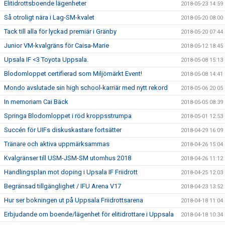
Elitidrottsboende lägenheter
2018-05-23 14:59
Så otroligt nära i Lag-SM-kvalet
2018-05-20 08:00
Tack till alla för lyckad premiär i Gränby
2018-05-20 07:44
Junior VM-kvalgräns för Caisa-Marie
2018-05-12 18:45
Upsala IF <3 Toyota Uppsala.
2018-05-08 15:13
Blodomloppet certifierad som Miljömärkt Event!
2018-05-08 14:41
Mondo avslutade sin high school-karriär med nytt rekord
2018-05-06 20:05
In memoriam Cai Bäck
2018-05-05 08:39
Springa Blodomloppet i röd kroppsstrumpa
2018-05-01 12:53
Succén för UIFs diskuskastare fortsätter
2018-04-29 16:09
Tränare och aktiva uppmärksammas
2018-04-26 15:04
Kvalgränser till USM-JSM-SM utomhus 2018
2018-04-26 11:12
Handlingsplan mot doping i Upsala IF Friidrott
2018-04-25 12:03
Begränsad tillgänglighet / IFU Arena V17
2018-04-23 13:52
Hur ser bokningen ut på Uppsala Friidrottsarena
2018-04-18 11:04
Erbjudande om boende/lägenhet för elitidrottare i Uppsala
2018-04-18 10:34