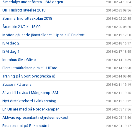
5 medaljer under första IJSM dagen
2018-02-24 19:34
UIF Friidrott styrelse 2018
2018-02-23 09:36
Sommarfriidrottsskolan 2018
2018-02-22 20:35
Årsmöte 21/2 kl. 18:00
2018-02-20 08:20
Motion gällande jämställdhet i Upsala IF Friidrott
2018-02-19 17:50
ISM dag 2
2018-02-18 16:17
ISM dag 1
2018-02-17 18:45
Inomhus SM i Gävle
2018-02-14 16:39
Flera utmärkelsen gick till UIFare
2018-02-14 16:28
Träning på Sportlovet (vecka 8)
2018-02-14 08:40
Succé i IFU arenan
2018-02-11 19:19
Silver till Lovisa i Mångkamp-ISM
2018-02-11 19:15
Nytt distriktrekord i viktkastning
2018-02-11 19:12
En UIFare med på Nordenkampen
2018-02-05 17:56
Aktivas representant i styrelsen sökes!
2018-02-05 11:56
Fina resultat på Raka spåret
2018-02-04 19:17