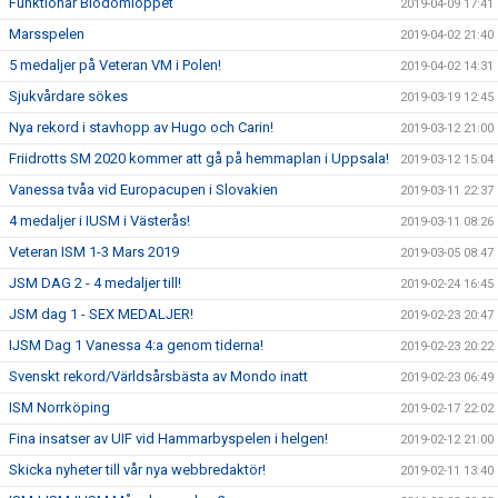
Funktionär Blodomloppet
2019-04-09 17:41
Marsspelen
2019-04-02 21:40
5 medaljer på Veteran VM i Polen!
2019-04-02 14:31
Sjukvårdare sökes
2019-03-19 12:45
Nya rekord i stavhopp av Hugo och Carin!
2019-03-12 21:00
Friidrotts SM 2020 kommer att gå på hemmaplan i Uppsala!
2019-03-12 15:04
Vanessa tvåa vid Europacupen i Slovakien
2019-03-11 22:37
4 medaljer i IUSM i Västerås!
2019-03-11 08:26
Veteran ISM 1-3 Mars 2019
2019-03-05 08:47
JSM DAG 2 - 4 medaljer till!
2019-02-24 16:45
JSM dag 1 - SEX MEDALJER!
2019-02-23 20:47
IJSM Dag 1 Vanessa 4:a genom tiderna!
2019-02-23 20:22
Svenskt rekord/Världsårsbästa av Mondo inatt
2019-02-23 06:49
ISM Norrköping
2019-02-17 22:02
Fina insatser av UIF vid Hammarbyspelen i helgen!
2019-02-12 21:00
Skicka nyheter till vår nya webbredaktör!
2019-02-11 13:40