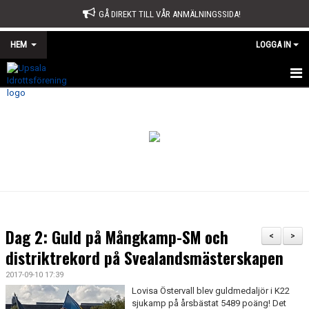
GÅ DIREKT TILL VÅR ANMÄLNINGSSIDA!
HEM
LOGGA IN
START
OM OSS
STYRELSE
SPORTKONTORET
STADGAR
Dag 2: Guld på Mångkamp-SM och
<
>
ÅRSMÖTE
distriktrekord på Svealandsmästerskapen
2017-09-10 17:39
ÅRSBERÄTTELSE OCH VERKSAMHETSPLAN
Lovisa Östervall blev guldmedaljör i K22
sjukamp på årsbästat 5489 poäng! Det