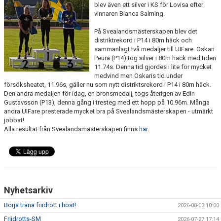
BÖRJA TRÄNA FRIIDROTT
blev även ett silver i KS för Lovisa efter
vinnaren Bianca Salming.
FAQ
På Svealandsmästerskapen blev det
distriktrekord i P14 i 80m häck och
MEDLEMSINFO
sammanlagt två medaljer till UIFare. Oskari
Peura (P14) tog silver i 80m häck med tiden
ARRANGEMANG
11.74s. Denna tid gjordes i lite för mycket
medvind men Oskaris tid under
försöksheatet, 11.96s, gäller nu som nytt distriktsrekord i P14 i 80m häck.
FUNKTIONÄRSINFO
Den andra medaljen för idag, en bronsmedalj, togs återigen av Edin
Gustavsson (P13), denna gång i tresteg med ett hopp på 10.96m. Många
RESULTAT
andra UIFare presterade mycket bra på Svealandsmästerskapen - utmärkt
jobbat!
Alla resultat från Svealandsmästerskapen finns
här
.
SOMMARFRIIDROTTSSKOLAN
STATISTIK
Nyhetsarkiv
Börja träna friidrott i höst!
2026-08-03 10:00
Friidrotts-SM
2026-07-27 17:14