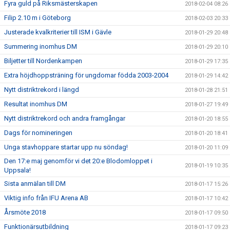
Fyra guld på Riksmästerskapen
2018-02-04 08:26
Filip 2.10 m i Göteborg
2018-02-03 20:33
Justerade kvalkriterier till ISM i Gävle
2018-01-29 20:48
Summering inomhus DM
2018-01-29 20:10
Biljetter till Nordenkampen
2018-01-29 17:35
Extra höjdhoppsträning för ungdomar födda 2003-2004
2018-01-29 14:42
Nytt distriktrekord i längd
2018-01-28 21:51
Resultat inomhus DM
2018-01-27 19:49
Nytt distriktrekord och andra framgångar
2018-01-20 18:55
Dags för nomineringen
2018-01-20 18:41
Unga stavhoppare startar upp nu söndag!
2018-01-20 11:09
Den 17:e maj genomför vi det 20:e Blodomloppet i
2018-01-19 10:35
Uppsala!
Sista anmälan till DM
2018-01-17 15:26
Viktig info från IFU Arena AB
2018-01-17 10:42
Årsmöte 2018
2018-01-17 09:50
Funktionärsutbildning
2018-01-17 09:23