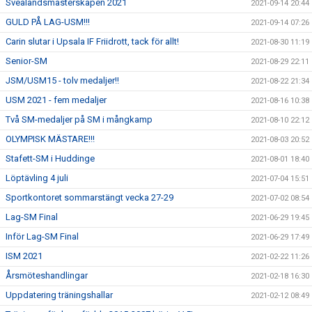
Svealandsmästerskapen 2021
2021-09-14 20:44
GULD PÅ LAG-USM!!!
2021-09-14 07:26
Carin slutar i Upsala IF Friidrott, tack för allt!
2021-08-30 11:19
Senior-SM
2021-08-29 22:11
JSM/USM15 - tolv medaljer!!
2021-08-22 21:34
USM 2021 - fem medaljer
2021-08-16 10:38
Två SM-medaljer på SM i mångkamp
2021-08-10 22:12
OLYMPISK MÄSTARE!!!
2021-08-03 20:52
Stafett-SM i Huddinge
2021-08-01 18:40
Löptävling 4 juli
2021-07-04 15:51
Sportkontoret sommarstängt vecka 27-29
2021-07-02 08:54
Lag-SM Final
2021-06-29 19:45
Inför Lag-SM Final
2021-06-29 17:49
ISM 2021
2021-02-22 11:26
Årsmöteshandlingar
2021-02-18 16:30
Uppdatering träningshallar
2021-02-12 08:49