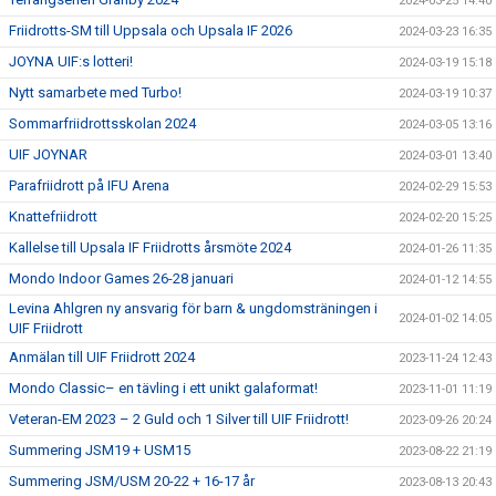
2024-03-25 14:40
Friidrotts-SM till Uppsala och Upsala IF 2026
2024-03-23 16:35
JOYNA UIF:s lotteri!
2024-03-19 15:18
Nytt samarbete med Turbo!
2024-03-19 10:37
Sommarfriidrottsskolan 2024
2024-03-05 13:16
UIF JOYNAR
2024-03-01 13:40
Parafriidrott på IFU Arena
2024-02-29 15:53
Knattefriidrott
2024-02-20 15:25
Kallelse till Upsala IF Friidrotts årsmöte 2024
2024-01-26 11:35
Mondo Indoor Games 26-28 januari
2024-01-12 14:55
Levina Ahlgren ny ansvarig för barn & ungdomsträningen i
2024-01-02 14:05
UIF Friidrott
Anmälan till UIF Friidrott 2024
2023-11-24 12:43
Mondo Classic– en tävling i ett unikt galaformat!
2023-11-01 11:19
Veteran-EM 2023 – 2 Guld och 1 Silver till UIF Friidrott!
2023-09-26 20:24
Summering JSM19 + USM15
2023-08-22 21:19
Summering JSM/USM 20-22 + 16-17 år
2023-08-13 20:43