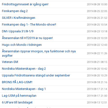
Friidrottsgymnasiet är igång igen!
2019-08-28 10:00
Finnkampen dag 2
2019-08-25 22:05
SILVER i Kraftmätningen
2019-08-25 21:52
Finnkampen dag 1 - The Mondo-show!!
2019-08-25 10:54
DM i Uppsala 31/8-1/9
2019-08-23 13:18
Återanmälan till HT2019 är nu öppen!
2019-08-23 10:59
Hugo och Mondo i tidningen
2019-08-22 12:43
Återanmälan öppnar imorgon, nya funktioner och nya
2019-08-22 11:26
avgifter
Veteran-SM
2019-08-21 08:15
Nordiska Mästerskapen - dag 2
2019-08-20 10:42
Uppsala Friidrottsarena stängd under september
2019-08-20 10:29
BRONS PÅ LAG-USM!!
2019-08-18 21:16
Nordiska Mästerskapen - dag 1
2019-08-17 21:14
Lag-USM på hemmaplan
2019-08-17 21:00
6 UIFare till landslaget
2019-08-13 12:51