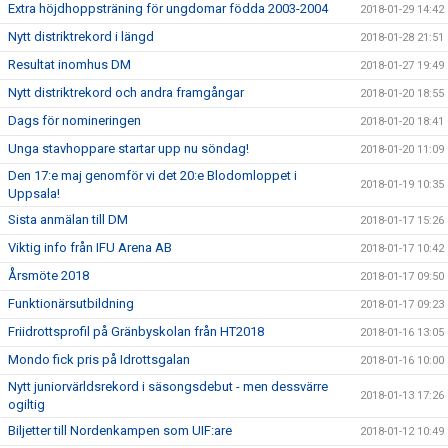
Extra höjdhoppsträning för ungdomar födda 2003-2004
2018-01-29 14:42
Nytt distriktrekord i längd
2018-01-28 21:51
Resultat inomhus DM
2018-01-27 19:49
Nytt distriktrekord och andra framgångar
2018-01-20 18:55
Dags för nomineringen
2018-01-20 18:41
Unga stavhoppare startar upp nu söndag!
2018-01-20 11:09
Den 17:e maj genomför vi det 20:e Blodomloppet i
2018-01-19 10:35
Uppsala!
Sista anmälan till DM
2018-01-17 15:26
Viktig info från IFU Arena AB
2018-01-17 10:42
Årsmöte 2018
2018-01-17 09:50
Funktionärsutbildning
2018-01-17 09:23
Friidrottsprofil på Gränbyskolan från HT2018
2018-01-16 13:05
Mondo fick pris på Idrottsgalan
2018-01-16 10:00
Nytt juniorvärldsrekord i säsongsdebut - men dessvärre
2018-01-13 17:26
ogiltig
Biljetter till Nordenkampen som UIF:are
2018-01-12 10:49