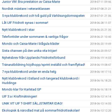
Junior VM: Bra prestation av Caisa-Marie
2018-07-11 09:46
Nordisk mästare i veteranklassen
2018-07-08 21:21
5 nya klubbrekord och två guld på Världsungdomsspelen
2018-07-01 21:06
Låt UIF Friidrott synas i sommar!
2018-06-28 11:07
Nytt klubbrekord i stav
2018-06-25 21:35
Telefontider under sommaren & vanliga frågor
2018-06-21 10:40
Mondo och Caisa-Marie i blågula kläder
2018-06-20 19:49
Sista chansen på den unika vita tröjan!
2018-06-20 09:57
Nyhetsbrev från Upplands Friidrottsförbund
2018-06-19 14:03
Tränarutbildning höjdhopp/sprint inställd och framflyttad!
2018-06-19 08:47
7 nya klubbrekord under en enda helg
2018-06-18 17:15
Nytt klubbrekord i Estland och tangerad klubbrekord i
2018-06-16 18:25
Huddinge
Mondo klar för Karlstad GP
2018-06-16 18:19
UIF 3:a i Kraftmätningen!
2018-06-13 14:14
UNIK VIT UIF T-SHIRT SÄLJSTARTAR IDAG!
2018-06-13 14:05
Ekologisk & närodlad mat på sommarfriidrottsskolan!
2018-06-13 12:20