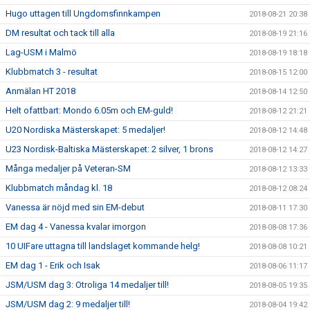
Hugo uttagen till Ungdomsfinnkampen
2018-08-21 20:38
DM resultat och tack till alla
2018-08-19 21:16
Lag-USM i Malmö
2018-08-19 18:18
Klubbmatch 3 - resultat
2018-08-15 12:00
Anmälan HT 2018
2018-08-14 12:50
Helt ofattbart: Mondo 6.05m och EM-guld!
2018-08-12 21:21
U20 Nordiska Mästerskapet: 5 medaljer!
2018-08-12 14:48
U23 Nordisk-Baltiska Mästerskapet: 2 silver, 1 brons
2018-08-12 14:27
Många medaljer på Veteran-SM
2018-08-12 13:33
Klubbmatch måndag kl. 18
2018-08-12 08:24
Vanessa är nöjd med sin EM-debut
2018-08-11 17:30
EM dag 4 - Vanessa kvalar imorgon
2018-08-08 17:36
10 UIFare uttagna till landslaget kommande helg!
2018-08-08 10:21
EM dag 1 - Erik och Isak
2018-08-06 11:17
JSM/USM dag 3: Otroliga 14 medaljer till!
2018-08-05 19:35
JSM/USM dag 2: 9 medaljer till!
2018-08-04 19:42