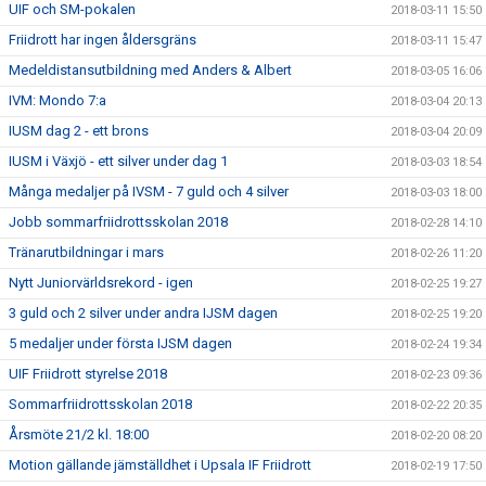
UIF och SM-pokalen
2018-03-11 15:50
Friidrott har ingen åldersgräns
2018-03-11 15:47
Medeldistansutbildning med Anders & Albert
2018-03-05 16:06
IVM: Mondo 7:a
2018-03-04 20:13
IUSM dag 2 - ett brons
2018-03-04 20:09
IUSM i Växjö - ett silver under dag 1
2018-03-03 18:54
Många medaljer på IVSM - 7 guld och 4 silver
2018-03-03 18:00
Jobb sommarfriidrottsskolan 2018
2018-02-28 14:10
Tränarutbildningar i mars
2018-02-26 11:20
Nytt Juniorvärldsrekord - igen
2018-02-25 19:27
3 guld och 2 silver under andra IJSM dagen
2018-02-25 19:20
5 medaljer under första IJSM dagen
2018-02-24 19:34
UIF Friidrott styrelse 2018
2018-02-23 09:36
Sommarfriidrottsskolan 2018
2018-02-22 20:35
Årsmöte 21/2 kl. 18:00
2018-02-20 08:20
Motion gällande jämställdhet i Upsala IF Friidrott
2018-02-19 17:50