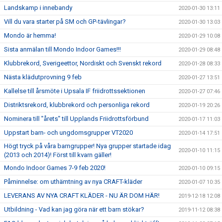
Landskamp i innebandy
2020-01-30 13:11
Vill du vara starter på SM och GP-tävlingar?
2020-01-30 13:03
Mondo är hemma!
2020-01-29 10:08
Sista anmälan till Mondo Indoor Games!!!
2020-01-29 08:48
Klubbrekord, Sverigeettor, Nordiskt och Svenskt rekord
2020-01-28 08:33
Nästa klädutprovning 9 feb
2020-01-27 13:51
Kallelse till årsmöte i Upsala IF friidrottssektionen
2020-01-27 07:46
Distriktsrekord, klubbrekord och personliga rekord
2020-01-19 20:26
Nominera till "årets" till Upplands Friidrottsförbund
2020-01-17 11:03
Uppstart barn- och ungdomsgrupper VT2020
2020-01-14 17:51
Högt tryck på våra barngrupper! Nya grupper startade idag
2020-01-10 11:15
(2013 och 2014)! Först till kvarn gäller!
Mondo Indoor Games 7-9 feb 2020!
2020-01-10 09:15
Påminnelse: om uthämtning av nya CRAFT-kläder
2020-01-07 10:35
LEVERANS AV NYA CRAFT KLÄDER - NU ÄR DOM HÄR!
2019-12-18 12:08
Utbildning - Vad kan jag göra när ett barn stökar?
2019-11-12 08:38