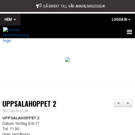
GÅ DIREKT TILL VÅR ANMÄLNINGSSIDA!
HEM
LOGGA IN
START
OM OSS
STYRELSE
SPORTKONTORET
STADGAR
UPPSALAHOPPET 2
<
>
ÅRSMÖTE
2017-05-29 22:26
UPPSALAHOPPET 2
ÅRSBERÄTTELSE OCH VERKSAMHETSPLAN
Datum: lördag 3/6-17
Tid: 11:30
Gren: Höjdhopp