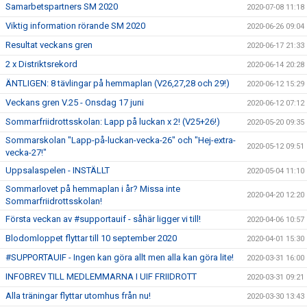
Samarbetspartners SM 2020
2020-07-08 11:18
Viktig information rörande SM 2020
2020-06-26 09:04
Resultat veckans gren
2020-06-17 21:33
2 x Distriktsrekord
2020-06-14 20:28
ÄNTLIGEN: 8 tävlingar på hemmaplan (V26,27,28 och 29!)
2020-06-12 15:29
Veckans gren V.25 - Onsdag 17 juni
2020-06-12 07:12
Sommarfriidrottsskolan: Lapp på luckan x 2! (V25+26!)
2020-05-20 09:35
Sommarskolan "Lapp-på-luckan-vecka-26" och "Hej-extra-
2020-05-12 09:51
vecka-27!"
Uppsalaspelen - INSTÄLLT
2020-05-04 11:10
Sommarlovet på hemmaplan i år? Missa inte
2020-04-20 12:20
Sommarfriidrottsskolan!
Första veckan av #supportauif - såhär ligger vi till!
2020-04-06 10:57
Blodomloppet flyttar till 10 september 2020
2020-04-01 15:30
#SUPPORTAUIF - Ingen kan göra allt men alla kan göra lite!
2020-03-31 16:00
INFOBREV TILL MEDLEMMARNA I UIF FRIIDROTT
2020-03-31 09:21
Alla träningar flyttar utomhus från nu!
2020-03-30 13:43