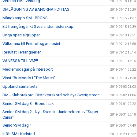
Veteran-EM i Venedig
2019-09-18 11:14
OMLÄGGNING AV BANORNA FLYTTAS
2019-09-17 10:29
Mångkamps-SM - BRONS
2019-09-15 21:37
Ett framgångsrikt Svealandsmästerskap
2019-09-15 19:39
Unga specialgrupper
2019-09-13 19:51
Välkomna till Friidrottsgymnasiet
2019-09-12 15:50
Resultat Terrängserien
2019-09-12 15:14
VANESSA TILL VM!!!
2019-09-11 18:15
Medlemsdagar på Intersport
2019-09-11 06:22
Vinst för Mondo i ”The Match”
2019-09-10 21:30
Uppland samarbetar
2019-09-03 21:03
DM - Klubbrekord, Distriktsrekord och nya Sverigetreor!
2019-09-02 11:06
Senior-SM dag 3 - Brons-Isak
2019-09-01 22:22
Senior-SM dag 2 - Nytt Svenskt Juniorrekord av "Super-
2019-08-31 20:18
Caisa"
Senior-SM dag 1
2019-08-31 07:49
Inför SM i Karlstad
2019-08-29 15:32