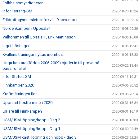
2020-10-21 08:13
Folkhälsomyndigheten
Inför Terräng-SM
2020-10-20 10:24
Friidrottsgymnasiets infokväll 9 november
2020-10-13 09:15
Nordenkampen i Uppsala!!
2020-10-08 09:30
Välkommen till Upsala IF, Erik Martinsson!
2020-10-06 16:00
Inget höstläger!
2020-10-05 19:47
Kvällens träningar flyttas inomhus.
2020-10-01 15:32
Unga kastare (födda 2006-2009) bjuder in till prova-på
2020-09-22 13:44
pass för alla!
Inför Stafett-SM
2020-09-11 10:31
Finnkampen 2020
2020-09-06 20:52
Kraftmätningen final
2020-09-06 20:14
Uppstart höstterminen 2020
2020-08-31 16:34
UIFare till Finnkampen
2020-08-31 16:19
USM/JSM löpning/hopp - Dag 2
2020-08-31 16:03
USM/JSM löpning/hopp - Dag 1
2020-08-30 09:49
USM/JSM kast, löpning och hopp - dag 3
2020-08-23 22:24