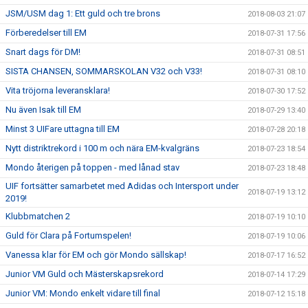
JSM/USM dag 1: Ett guld och tre brons
2018-08-03 21:07
Förberedelser till EM
2018-07-31 17:56
Snart dags för DM!
2018-07-31 08:51
SISTA CHANSEN, SOMMARSKOLAN V32 och V33!
2018-07-31 08:10
Vita tröjorna leveransklara!
2018-07-30 17:52
Nu även Isak till EM
2018-07-29 13:40
Minst 3 UIFare uttagna till EM
2018-07-28 20:18
Nytt distriktrekord i 100 m och nära EM-kvalgräns
2018-07-23 18:54
Mondo återigen på toppen - med lånad stav
2018-07-23 18:48
UIF fortsätter samarbetet med Adidas och Intersport under
2018-07-19 13:12
2019!
Klubbmatchen 2
2018-07-19 10:10
Guld för Clara på Fortumspelen!
2018-07-19 10:06
Vanessa klar för EM och gör Mondo sällskap!
2018-07-17 16:52
Junior VM Guld och Mästerskapsrekord
2018-07-14 17:29
Junior VM: Mondo enkelt vidare till final
2018-07-12 15:18