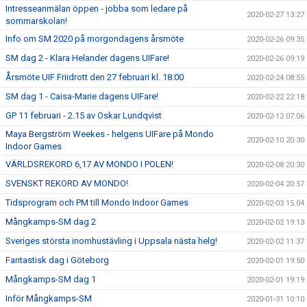
Intresseanmälan öppen - jobba som ledare på
2020-02-27 13:27
sommarskolan!
Info om SM 2020 på morgondagens årsmöte
2020-02-26 09:35
SM dag 2 - Klara Helander dagens UIFare!
2020-02-26 09:19
Årsmöte UIF Friidrott den 27 februari kl. 18:00
2020-02-24 08:55
SM dag 1 - Caisa-Marie dagens UIFare!
2020-02-22 22:18
GP 11 februari - 2.15 av Oskar Lundqvist
2020-02-12 07:06
Maya Bergström Weekes - helgens UIFare på Mondo
2020-02-10 20:30
Indoor Games
VÄRLDSREKORD 6,17 AV MONDO I POLEN!
2020-02-08 20:30
SVENSKT REKORD AV MONDO!
2020-02-04 20:57
Tidsprogram och PM till Mondo Indoor Games
2020-02-03 15:04
Mångkamps-SM dag 2
2020-02-02 19:13
Sveriges största inomhustävling i Uppsala nästa helg!
2020-02-02 11:37
Fantastisk dag i Göteborg
2020-02-01 19:50
Mångkamps-SM dag 1
2020-02-01 19:19
Inför Mångkamps-SM
2020-01-31 10:10