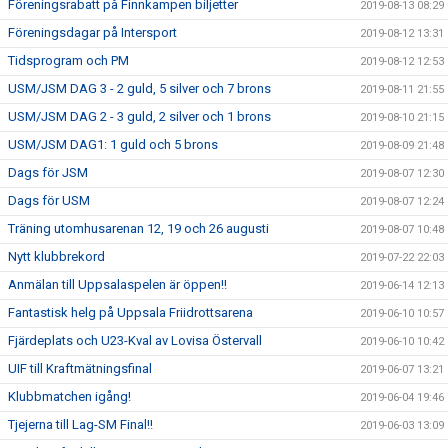
Föreningsrabatt på Finnkampen biljetter
2019-08-13 08:29
Föreningsdagar på Intersport
2019-08-12 13:31
Tidsprogram och PM
2019-08-12 12:53
USM/JSM DAG 3 - 2 guld, 5 silver och 7 brons
2019-08-11 21:55
USM/JSM DAG 2 - 3 guld, 2 silver och 1 brons
2019-08-10 21:15
USM/JSM DAG1: 1 guld och 5 brons
2019-08-09 21:48
Dags för JSM
2019-08-07 12:30
Dags för USM
2019-08-07 12:24
Träning utomhusarenan 12, 19 och 26 augusti
2019-08-07 10:48
Nytt klubbrekord
2019-07-22 22:03
Anmälan till Uppsalaspelen är öppen!!
2019-06-14 12:13
Fantastisk helg på Uppsala Friidrottsarena
2019-06-10 10:57
Fjärdeplats och U23-Kval av Lovisa Östervall
2019-06-10 10:42
UIF till Kraftmätningsfinal
2019-06-07 13:21
Klubbmatchen igång!
2019-06-04 19:46
Tjejerna till Lag-SM Final!!
2019-06-03 13:09