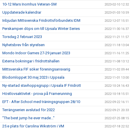
10-12 Mars Inomhus Veteran-SM
2023-02-10 12:32
Uppdaterade kalendrar
2023-01-03 10:59
Inbjudan Mittsvenska Friidrottsförbundets IDM
2022-12-07 15:51
Perskampen döps om till Upsala Winter Series
2022-11-30 16:37
Torsdag 2 februari 2023
2022-11-21 11:57
Nyhetsbrev från styrelsen
2022-11-18 13:04
Mondo Indoor Games 27-29 januari 2023
2022-11-16 11:25
Externa bokningar i friidrottshallen
2022-11-08 13:12
Mittsvenska FIF söker föreningsansvarig
2022-11-02 09:44
Blodomloppet 30 maj 2023 i Uppsala
2022-11-01 13:00
Ny-startad stavhoppsgrupp i Upsala IF Friidrott
2022-10-24 16:43
Höstlovsaktivitet - prova på Framerunning
2022-10-18 15:51
EFT - After School med träningsgruppen 28/10
2022-09-22 16:11
Terrängserien avslutad för 2022
2022-09-21 20:33
"The best jump he ever made..."
2022-07-25 08:15
25:e plats för Carolina Wikström i VM
2022-07-18 22:52