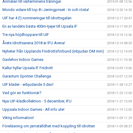
Anmälan till vårterminens träningar
2019-01-08 12:56
Mondo vidare till top 8 i Jerringpriset - In och rösta!
2018-12-20 14:35
UIF har 4 (!) nomineringar till Idrottsgalan
2018-12-17 20:47
En av landets bästa 400m-tjejer till Upsala IF
2018-12-17 09:37
Tre nya höjdhoppare till UIF
2018-12-14 12:56
Årets Idrottsarena 2018 är IFU Arena!
2018-12-14 08:50
Nyheter från Upplands Friidrottsförbund (inbjudan DM mm)
2018-12-12 14:09
Gavlehov Indoor Games
2018-12-11 10:30
Kallur hyllar Upsala IF Friidrott
2018-12-09 13:06
Garantum Sprinter Challenge
2018-12-07 12:59
UIF kläder - erbjudande 5 dec!
2018-11-28 13:27
Vad gör en funktionär?
2018-11-23 12:00
Nya UIF-klädkollektion - 5 december, IFU
2018-11-21 15:09
Uppsala Indoor Games - All info ute!
2018-11-19 12:05
Viktig information!
2018-11-09 11:29
Föreläsning om jämställdhet med koppling till idrotten
2018-11-09 08:37