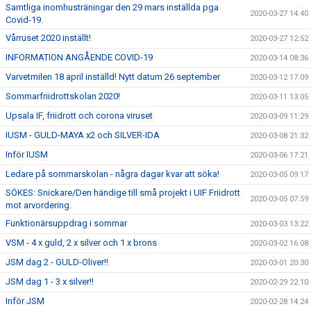
Samtliga inomhusträningar den 29 mars inställda pga
2020-03-27 14:40
Covid-19.
Vårruset 2020 inställt!
2020-03-27 12:52
INFORMATION ANGÅENDE COVID-19
2020-03-14 08:36
Varvetmilen 18 april inställd! Nytt datum 26 september
2020-03-12 17:09
Sommarfriidrottskolan 2020!
2020-03-11 13:05
Upsala IF, friidrott och corona viruset
2020-03-09 11:29
IUSM - GULD-MAYA x2 och SILVER-IDA
2020-03-08 21:32
Inför IUSM
2020-03-06 17:21
Ledare på sommarskolan - några dagar kvar att söka!
2020-03-05 09:17
SÖKES: Snickare/Den händige till små projekt i UIF Friidrott
2020-03-05 07:59
mot arvordering.
Funktionärsuppdrag i sommar
2020-03-03 13:22
VSM - 4 x guld, 2 x silver och 1 x brons
2020-03-02 16:08
JSM dag 2 - GULD-Oliver!!
2020-03-01 20:30
JSM dag 1 - 3 x silver!!
2020-02-29 22:10
Inför JSM
2020-02-28 14:24