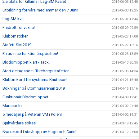
2:a plats för killarna i Lag-SM Kvalet
2019-06-03 12:48
Utbildning för våra medlemmar den 7 Juni!
2019-06-03 12:25
Lag-SM kval
2019-05-31 11:44
Friidrott för vuxna!
2019-05-29 09:59
Klubbmatchen
2019-05-27 17:08
Stafett-SM 2019
2019-05-27 13:16
En as-nice funktionärsposition!
2019-05-23 13:59
Blodomloppet klart - Tack!
2019-05-13 20:35
Stort deltagande i Turebergsstafetten
2019-05-05 14:34
Klubbrekord för systrarna Knutsson!
2019-04-21 16:40
Bokningar på utomhusarenan 2019
2019-04-15 11:16
Funktionär Blodomloppet
2019-04-09 17:41
Marsspelen
2019-04-02 21:40
5 medaljer på Veteran VM i Polen!
2019-04-02 14:31
Sjukvårdare sökes
2019-03-19 12:45
Nya rekord i stavhopp av Hugo och Carin!
2019-03-12 21:00