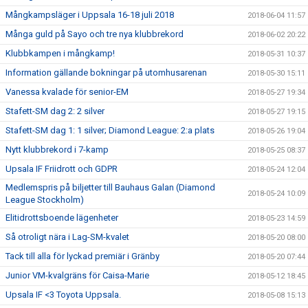
Mångkampsläger i Uppsala 16-18 juli 2018
2018-06-04 11:57
Många guld på Sayo och tre nya klubbrekord
2018-06-02 20:22
Klubbkampen i mångkamp!
2018-05-31 10:37
Information gällande bokningar på utomhusarenan
2018-05-30 15:11
Vanessa kvalade för senior-EM
2018-05-27 19:34
Stafett-SM dag 2: 2 silver
2018-05-27 19:15
Stafett-SM dag 1: 1 silver; Diamond League: 2:a plats
2018-05-26 19:04
Nytt klubbrekord i 7-kamp
2018-05-25 08:37
Upsala IF Friidrott och GDPR
2018-05-24 12:04
Medlemspris på biljetter till Bauhaus Galan (Diamond
2018-05-24 10:09
League Stockholm)
Elitidrottsboende lägenheter
2018-05-23 14:59
Så otroligt nära i Lag-SM-kvalet
2018-05-20 08:00
Tack till alla för lyckad premiär i Gränby
2018-05-20 07:44
Junior VM-kvalgräns för Caisa-Marie
2018-05-12 18:45
Upsala IF <3 Toyota Uppsala.
2018-05-08 15:13