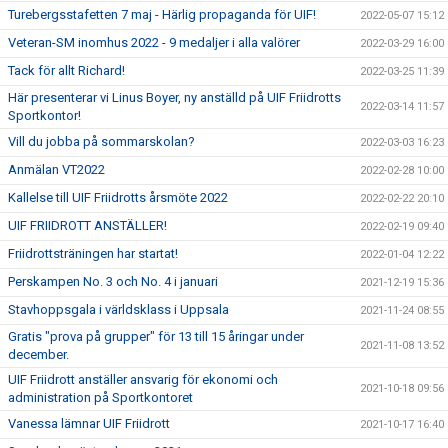
Turebergsstafetten 7 maj - Härlig propaganda för UIF!
2022-05-07 15:12
Veteran-SM inomhus 2022 - 9 medaljer i alla valörer
2022-03-29 16:00
Tack för allt Richard!
2022-03-25 11:39
Här presenterar vi Linus Boyer, ny anställd på UIF Friidrotts
2022-03-14 11:57
Sportkontor!
Vill du jobba på sommarskolan?
2022-03-03 16:23
Anmälan VT2022
2022-02-28 10:00
Kallelse till UIF Friidrotts årsmöte 2022
2022-02-22 20:10
UIF FRIIDROTT ANSTÄLLER!
2022-02-19 09:40
Friidrottsträningen har startat!
2022-01-04 12:22
Perskampen No. 3 och No. 4 i januari
2021-12-19 15:36
Stavhoppsgala i världsklass i Uppsala
2021-11-24 08:55
Gratis "prova på grupper" för 13 till 15 åringar under
2021-11-08 13:52
december.
UIF Friidrott anställer ansvarig för ekonomi och
2021-10-18 09:56
administration på Sportkontoret
Vanessa lämnar UIF Friidrott
2021-10-17 16:40