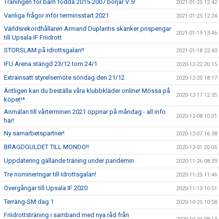
Träningen för barn födda 2015-2007 börjar V 5!
2021-01-25 12:42
Vanliga frågor inför terminsstart 2021
2021-01-25 12:24
Världsrekordhållaren Armand Duplantis skänker prispengar
2021-01-19 13:46
till Upsala IF Friidrott
STORSLAM på idrottsgalan!!
2021-01-18 22:40
IFU Arena stängd 23/12 tom 24/1
2020-12-22 20:15
Extrainsatt styrelsemöte söndag den 21/12
2020-12-20 18:17
Äntligen kan du beställa våra klubbkläder online! Mössa på
2020-12-17 12:35
köpet!*
Anmälan till vårterminen 2021 öppnar på måndag - all info
2020-12-08 10:01
här!
Ny samarbetspartner!
2020-12-07 16:38
BRAGDGULDET TILL MONDO!!
2020-12-01 20:05
Uppdatering gällande träning under pandemin
2020-11-26 08:39
Tre nomineringar till Idrottsgalan!
2020-11-25 11:46
Övergångar till Upsala IF 2020
2020-11-13 10:51
Terräng-SM dag 1
2020-10-25 10:58
Friidrottsträning i samband med nya råd från