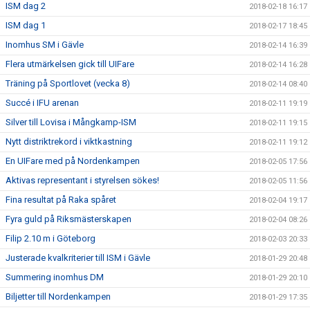
ISM dag 2
2018-02-18 16:17
ISM dag 1
2018-02-17 18:45
Inomhus SM i Gävle
2018-02-14 16:39
Flera utmärkelsen gick till UIFare
2018-02-14 16:28
Träning på Sportlovet (vecka 8)
2018-02-14 08:40
Succé i IFU arenan
2018-02-11 19:19
Silver till Lovisa i Mångkamp-ISM
2018-02-11 19:15
Nytt distriktrekord i viktkastning
2018-02-11 19:12
En UIFare med på Nordenkampen
2018-02-05 17:56
Aktivas representant i styrelsen sökes!
2018-02-05 11:56
Fina resultat på Raka spåret
2018-02-04 19:17
Fyra guld på Riksmästerskapen
2018-02-04 08:26
Filip 2.10 m i Göteborg
2018-02-03 20:33
Justerade kvalkriterier till ISM i Gävle
2018-01-29 20:48
Summering inomhus DM
2018-01-29 20:10
Biljetter till Nordenkampen
2018-01-29 17:35