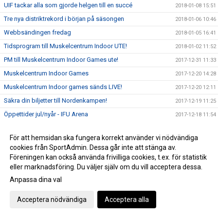
UIF tackar alla som gjorde helgen till en succé
2018-01-08 15:51
Tre nya distriktrekord i början på säsongen
2018-01-06 10:46
Webbsändingen fredag
2018-01-05 16:41
Tidsprogram till Muskelcentrum Indoor UTE!
2018-01-02 11:52
PM till Muskelcentrum Indoor Games ute!
2017-12-31 11:33
Muskelcentrum Indoor Games
2017-12-20 14:28
Muskelcentrum Indoor games sänds LIVE!
2017-12-20 12:11
Säkra din biljetter till Nordenkampen!
2017-12-19 11:25
Öppettider jul/nyår - IFU Arena
2017-12-18 11:54
Viktig info runt nyanmälan inför VT 2018
2017-12-18 10:52
För att hemsidan ska fungera korrekt använder vi nödvändiga
Landslagsuppföljning i Uppsala
2017-12-03 19:35
cookies från SportAdmin. Dessa går inte att stänga av.
Unga kastare tävlar!
2017-12-03 11:27
Föreningen kan också använda frivilliga cookies, t.ex. för statistik
eller marknadsföring. Du väljer själv om du vill acceptera dessa.
Köp din UIF-gran
2017-11-27 14:26
Anpassa dina val
Mondo tilldelades priset "Årets genombrott i landslaget"
2017-11-23 08:10
SM Kvalgränser inomhus 2018 uppdaterade
2017-11-07 14:43
Acceptera nödvändiga
Acceptera alla
Höstlovslägrets avslutning
2017-11-07 09:47