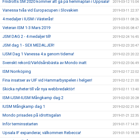
Friidrotts SM 2020 kommer att gå på hemmaplan i Uppsala!
2019-03-12 15:04
Vanessa tvåa vid Europacupen i Slovakien
2019-03-11 22:37
4 medaljer i IUSM i Västerås!
2019-03-11 08:26
Veteran ISM 1-3 Mars 2019
2019-03-05 08:47
JSM DAG 2 - 4 medaljer till!
2019-02-24 16:45
JSM dag 1 - SEX MEDALJER!
2019-02-23 20:47
IJSM Dag 1 Vanessa 4:a genom tiderna!
2019-02-23 20:22
Svenskt rekord/Världsårsbästa av Mondo inatt
2019-02-23 06:49
ISM Norrköping
2019-02-17 22:02
Fina insatser av UIF vid Hammarbyspelen i helgen!
2019-02-12 21:00
Skicka nyheter till vår nya webbredaktör!
2019-02-11 13:40
ISM-IJSM-IUSM Mångkamp dag 2
2019-02-03 20:28
IUSM Mångkamp dag 1
2019-02-02 21:04
Mondo prisades på idrottsgalan
2019-01-21 22:35
Inför terminsstarten
2019-01-17 14:31
Upsala IF expanderar, välkommen Rebecca!
2019-01-10 18:39