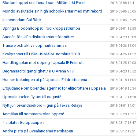
Blodomloppet certifierad som Miljömärkt Event!
2018-05-08 14:41
Mondo avslutade sin high school-karriär med nytt rekord
2018-05-06 20:05
In memoriam Cai Bäck
2018-05-05 08:39
Springa Blodomloppet i röd kroppsstrumpa
2018-05-01 12:53
Succén för UIFs diskuskastare fortsätter
2018-04-29 16:09
Tränare och aktiva uppmärksammas
2018-04-26 15:04
Kvalgränser till USM-JSM-SM utomhus 2018
2018-04-26 11:12
Handlingsplan mot doping i Upsala IF Friidrott
2018-04-25 12:03
Begränsad tillgänglighet / IFU Arena V17
2018-04-23 13:52
Hur ser bokningen ut på Uppsala Friidrottsarena
2018-04-18 11:04
Erbjudande om boende/lägenhet för elitidrottare i Uppsala
2018-04-18 10:34
Uppsalaspelen flyttas till augusti!
2018-04-17 11:28
Nytt juniorvärldsrekord - igen på Texas Relays
2018-04-01 14:01
Anmälan till sommarskolan öppen!
2018-03-28 10:27
4:a plats i Europacupen
2018-03-17 18:47
Andra plats på Svealandsmästerskapen
2018-03-12 19:21