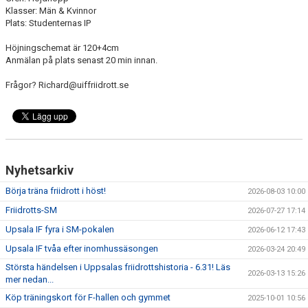
BÖRJA TRÄNA FRIIDROTT
Klasser: Män & Kvinnor
Plats: Studenternas IP
FAQ
Höjningschemat är 120+4cm
Anmälan på plats senast 20 min innan.
MEDLEMSINFO
Frågor? Richard@uiffriidrott.se
ARRANGEMANG
FUNKTIONÄRSINFO
RESULTAT
Nyhetsarkiv
SOMMARFRIIDROTTSSKOLAN
Börja träna friidrott i höst!
2026-08-03 10:00
Friidrotts-SM
2026-07-27 17:14
STATISTIK
Upsala IF fyra i SM-pokalen
2026-06-12 17:43
Upsala IF tvåa efter inomhussäsongen
2026-03-24 20:49
Största händelsen i Uppsalas friidrottshistoria - 6.31! Läs
2026-03-13 15:26
mer nedan...
Köp träningskort för F-hallen och gymmet
2025-10-01 10:56