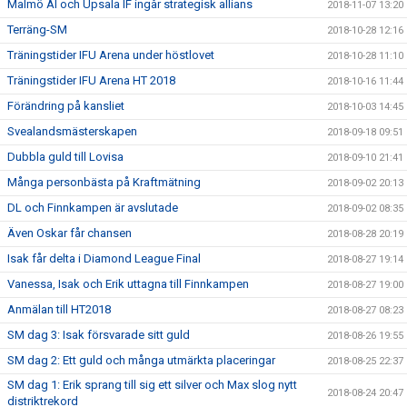
Malmö AI och Upsala IF ingår strategisk allians
2018-11-07 13:20
Terräng-SM
2018-10-28 12:16
Träningstider IFU Arena under höstlovet
2018-10-28 11:10
Träningstider IFU Arena HT 2018
2018-10-16 11:44
Förändring på kansliet
2018-10-03 14:45
Svealandsmästerskapen
2018-09-18 09:51
Dubbla guld till Lovisa
2018-09-10 21:41
Många personbästa på Kraftmätning
2018-09-02 20:13
DL och Finnkampen är avslutade
2018-09-02 08:35
Även Oskar får chansen
2018-08-28 20:19
Isak får delta i Diamond League Final
2018-08-27 19:14
Vanessa, Isak och Erik uttagna till Finnkampen
2018-08-27 19:00
Anmälan till HT2018
2018-08-27 08:23
SM dag 3: Isak försvarade sitt guld
2018-08-26 19:55
SM dag 2: Ett guld och många utmärkta placeringar
2018-08-25 22:37
SM dag 1: Erik sprang till sig ett silver och Max slog nytt
2018-08-24 20:47
distriktrekord