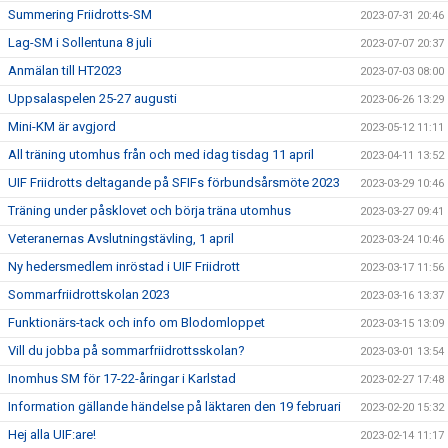
Summering Friidrotts-SM
2023-07-31 20:46
Lag-SM i Sollentuna 8 juli
2023-07-07 20:37
Anmälan till HT2023
2023-07-03 08:00
Uppsalaspelen 25-27 augusti
2023-06-26 13:29
Mini-KM är avgjord
2023-05-12 11:11
All träning utomhus från och med idag tisdag 11 april
2023-04-11 13:52
UIF Friidrotts deltagande på SFIFs förbundsårsmöte 2023
2023-03-29 10:46
Träning under påsklovet och börja träna utomhus
2023-03-27 09:41
Veteranernas Avslutningstävling, 1 april
2023-03-24 10:46
Ny hedersmedlem inröstad i UIF Friidrott
2023-03-17 11:56
Sommarfriidrottskolan 2023
2023-03-16 13:37
Funktionärs-tack och info om Blodomloppet
2023-03-15 13:09
Vill du jobba på sommarfriidrottsskolan?
2023-03-01 13:54
Inomhus SM för 17-22-åringar i Karlstad
2023-02-27 17:48
Information gällande händelse på läktaren den 19 februari
2023-02-20 15:32
Hej alla UIF:are!
2023-02-14 11:17