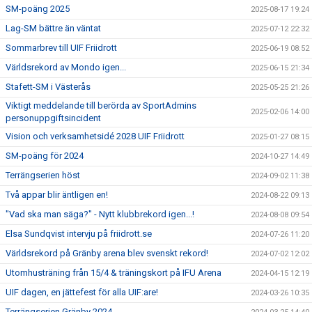
SM-poäng 2025
2025-08-17 19:24
Lag-SM bättre än väntat
2025-07-12 22:32
Sommarbrev till UIF Friidrott
2025-06-19 08:52
Världsrekord av Mondo igen...
2025-06-15 21:34
Stafett-SM i Västerås
2025-05-25 21:26
Viktigt meddelande till berörda av SportAdmins
2025-02-06 14:00
personuppgiftsincident
Vision och verksamhetsidé 2028 UIF Friidrott
2025-01-27 08:15
SM-poäng för 2024
2024-10-27 14:49
Terrängserien höst
2024-09-02 11:38
Två appar blir äntligen en!
2024-08-22 09:13
"Vad ska man säga?" - Nytt klubbrekord igen...!
2024-08-08 09:54
Elsa Sundqvist intervju på friidrott.se
2024-07-26 11:20
Världsrekord på Gränby arena blev svenskt rekord!
2024-07-02 12:02
Utomhusträning från 15/4 & träningskort på IFU Arena
2024-04-15 12:19
UIF dagen, en jättefest för alla UIF:are!
2024-03-26 10:35
Terrängserien Gränby 2024