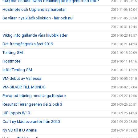
FAQ bla. endast swish-betalning på helgens kläd-träff!
2019-11-08 07:15
Höstmöte och Uppland samarbetar
2019-11-06 10:04
Se våran nya klädkollektion - här och nu!
2019-11-05 08:50
2019-10-31 12:44
Viktig info gällande våra klubbkläder
2019-10-23 13:57
Det framgångsrika året 2019
2019-10-21 14:23
Terräng-SM
2019-10-13 20:09
Höstmöte
2019-10-11 14:16
Inför Terräng-SM
2019-10-11 13:29
VM-debut av Vanessa
2019-10-03 09:10
VM-SILVER TILL MONDO
2019-10-02 07:04
Prova-på-träning med Unga Kastare
2019-09-27 12:56
Resultat Terrängserien del 2 och 3
2019-09-26 20:51
UIF-loppis 8/10
2019-09-26 14:53
Craft ny klädleverantör från 2020
2019-09-20 08:55
Ny VD till IFU Arena!
2019-09-19 09:03