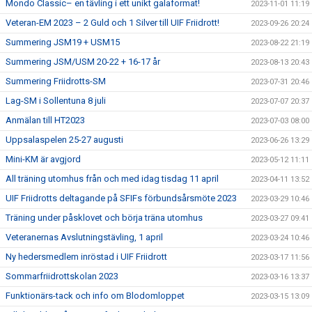
Mondo Classic– en tävling i ett unikt galaformat!
2023-11-01 11:19
Veteran-EM 2023 – 2 Guld och 1 Silver till UIF Friidrott!
2023-09-26 20:24
Summering JSM19 + USM15
2023-08-22 21:19
Summering JSM/USM 20-22 + 16-17 år
2023-08-13 20:43
Summering Friidrotts-SM
2023-07-31 20:46
Lag-SM i Sollentuna 8 juli
2023-07-07 20:37
Anmälan till HT2023
2023-07-03 08:00
Uppsalaspelen 25-27 augusti
2023-06-26 13:29
Mini-KM är avgjord
2023-05-12 11:11
All träning utomhus från och med idag tisdag 11 april
2023-04-11 13:52
UIF Friidrotts deltagande på SFIFs förbundsårsmöte 2023
2023-03-29 10:46
Träning under påsklovet och börja träna utomhus
2023-03-27 09:41
Veteranernas Avslutningstävling, 1 april
2023-03-24 10:46
Ny hedersmedlem inröstad i UIF Friidrott
2023-03-17 11:56
Sommarfriidrottskolan 2023
2023-03-16 13:37
Funktionärs-tack och info om Blodomloppet
2023-03-15 13:09