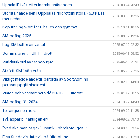
Upsala IF tvåa efter inomhussäsongen
2026-03-24 20:49
Största händelsen i Uppsalas friidrottshistoria - 6.31! Läs
2026-03-13 15:26
mer nedan...
Köp träningskort för F-hallen och gymmet
2025-10-01 10:56
SM-poäng 2025
2025-08-17 19:24
Lag-SM bättre än väntat
2025-07-12 22:32
Sommarbrev till UIF Friidrott
2025-06-19 08:52
Världsrekord av Mondo igen...
2025-06-15 21:34
Stafett-SM i Västerås
2025-05-25 21:26
Viktigt meddelande till berörda av SportAdmins
2025-02-06 14:00
personuppgiftsincident
Vision och verksamhetsidé 2028 UIF Friidrott
2025-01-27 08:15
SM-poäng för 2024
2024-10-27 14:49
Terrängserien höst
2024-09-02 11:38
Två appar blir äntligen en!
2024-08-22 09:13
"Vad ska man säga?" - Nytt klubbrekord igen...!
2024-08-08 09:54
Elsa Sundqvist intervju på friidrott.se
2024-07-26 11:20