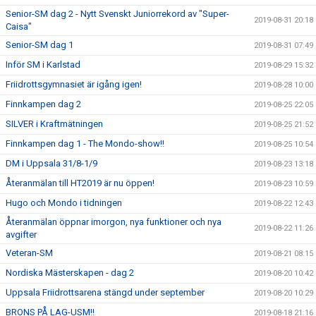
Senior-SM dag 2 - Nytt Svenskt Juniorrekord av "Super-
2019-08-31 20:18
Caisa"
Senior-SM dag 1
2019-08-31 07:49
Inför SM i Karlstad
2019-08-29 15:32
Friidrottsgymnasiet är igång igen!
2019-08-28 10:00
Finnkampen dag 2
2019-08-25 22:05
SILVER i Kraftmätningen
2019-08-25 21:52
Finnkampen dag 1 - The Mondo-show!!
2019-08-25 10:54
DM i Uppsala 31/8-1/9
2019-08-23 13:18
Återanmälan till HT2019 är nu öppen!
2019-08-23 10:59
Hugo och Mondo i tidningen
2019-08-22 12:43
Återanmälan öppnar imorgon, nya funktioner och nya
2019-08-22 11:26
avgifter
Veteran-SM
2019-08-21 08:15
Nordiska Mästerskapen - dag 2
2019-08-20 10:42
Uppsala Friidrottsarena stängd under september
2019-08-20 10:29
BRONS PÅ LAG-USM!!
2019-08-18 21:16