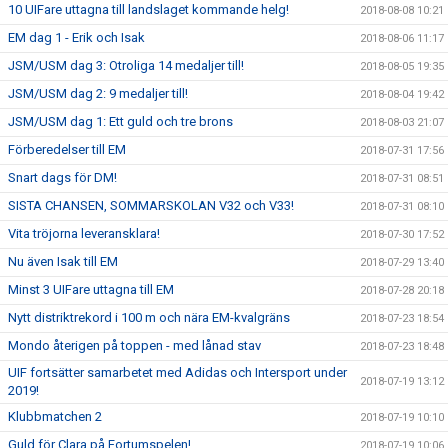
10 UIFare uttagna till landslaget kommande helg!
2018-08-08 10:21
EM dag 1 - Erik och Isak
2018-08-06 11:17
JSM/USM dag 3: Otroliga 14 medaljer till!
2018-08-05 19:35
JSM/USM dag 2: 9 medaljer till!
2018-08-04 19:42
JSM/USM dag 1: Ett guld och tre brons
2018-08-03 21:07
Förberedelser till EM
2018-07-31 17:56
Snart dags för DM!
2018-07-31 08:51
SISTA CHANSEN, SOMMARSKOLAN V32 och V33!
2018-07-31 08:10
Vita tröjorna leveransklara!
2018-07-30 17:52
Nu även Isak till EM
2018-07-29 13:40
Minst 3 UIFare uttagna till EM
2018-07-28 20:18
Nytt distriktrekord i 100 m och nära EM-kvalgräns
2018-07-23 18:54
Mondo återigen på toppen - med lånad stav
2018-07-23 18:48
UIF fortsätter samarbetet med Adidas och Intersport under
2018-07-19 13:12
2019!
Klubbmatchen 2
2018-07-19 10:10
Guld för Clara på Fortumspelen!
2018-07-19 10:06