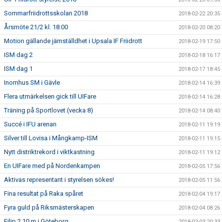
Sommarfriidrottsskolan 2018
2018-02-22 20:35
Årsmöte 21/2 kl. 18:00
2018-02-20 08:20
Motion gällande jämställdhet i Upsala IF Friidrott
2018-02-19 17:50
ISM dag 2
2018-02-18 16:17
ISM dag 1
2018-02-17 18:45
Inomhus SM i Gävle
2018-02-14 16:39
Flera utmärkelsen gick till UIFare
2018-02-14 16:28
Träning på Sportlovet (vecka 8)
2018-02-14 08:40
Succé i IFU arenan
2018-02-11 19:19
Silver till Lovisa i Mångkamp-ISM
2018-02-11 19:15
Nytt distriktrekord i viktkastning
2018-02-11 19:12
En UIFare med på Nordenkampen
2018-02-05 17:56
Aktivas representant i styrelsen sökes!
2018-02-05 11:56
Fina resultat på Raka spåret
2018-02-04 19:17
Fyra guld på Riksmästerskapen
2018-02-04 08:26
Filip 2.10 m i Göteborg
2018-02-03 20:33