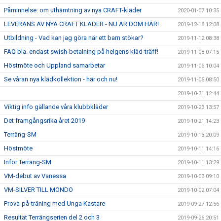
Påminnelse: om uthämtning av nya CRAFT-kläder
2020-01-07 10:35
LEVERANS AV NYA CRAFT KLÄDER - NU ÄR DOM HÄR!
2019-12-18 12:08
Utbildning - Vad kan jag göra när ett barn stökar?
2019-11-12 08:38
FAQ bla. endast swish-betalning på helgens kläd-träff!
2019-11-08 07:15
Höstmöte och Uppland samarbetar
2019-11-06 10:04
Se våran nya klädkollektion - här och nu!
2019-11-05 08:50
2019-10-31 12:44
Viktig info gällande våra klubbkläder
2019-10-23 13:57
Det framgångsrika året 2019
2019-10-21 14:23
Terräng-SM
2019-10-13 20:09
Höstmöte
2019-10-11 14:16
Inför Terräng-SM
2019-10-11 13:29
VM-debut av Vanessa
2019-10-03 09:10
VM-SILVER TILL MONDO
2019-10-02 07:04
Prova-på-träning med Unga Kastare
2019-09-27 12:56
Resultat Terrängserien del 2 och 3
2019-09-26 20:51