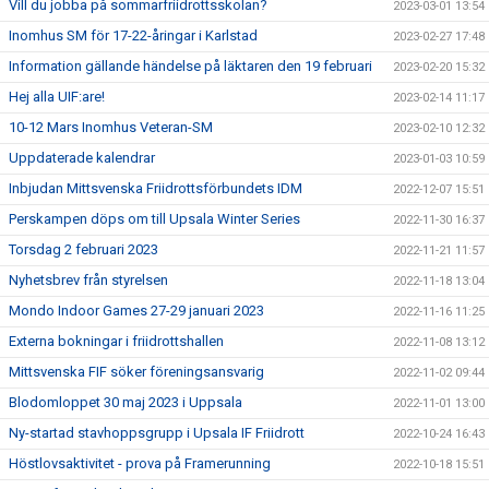
Vill du jobba på sommarfriidrottsskolan?
2023-03-01 13:54
Inomhus SM för 17-22-åringar i Karlstad
2023-02-27 17:48
Information gällande händelse på läktaren den 19 februari
2023-02-20 15:32
Hej alla UIF:are!
2023-02-14 11:17
10-12 Mars Inomhus Veteran-SM
2023-02-10 12:32
Uppdaterade kalendrar
2023-01-03 10:59
Inbjudan Mittsvenska Friidrottsförbundets IDM
2022-12-07 15:51
Perskampen döps om till Upsala Winter Series
2022-11-30 16:37
Torsdag 2 februari 2023
2022-11-21 11:57
Nyhetsbrev från styrelsen
2022-11-18 13:04
Mondo Indoor Games 27-29 januari 2023
2022-11-16 11:25
Externa bokningar i friidrottshallen
2022-11-08 13:12
Mittsvenska FIF söker föreningsansvarig
2022-11-02 09:44
Blodomloppet 30 maj 2023 i Uppsala
2022-11-01 13:00
Ny-startad stavhoppsgrupp i Upsala IF Friidrott
2022-10-24 16:43
Höstlovsaktivitet - prova på Framerunning
2022-10-18 15:51