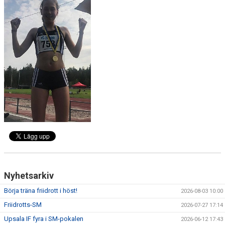
BÖRJA TRÄNA FRIIDROTT
FAQ
MEDLEMSINFO
ARRANGEMANG
FUNKTIONÄRSINFO
RESULTAT
SOMMARFRIIDROTTSSKOLAN
STATISTIK
Nyhetsarkiv
Börja träna friidrott i höst!
2026-08-03 10:00
Friidrotts-SM
2026-07-27 17:14
Upsala IF fyra i SM-pokalen
2026-06-12 17:43