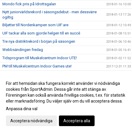
Mondo fick pris på Idrottsgalan
2018-01-16 10:00
Nytt juniorvärldsrekord i säsongsdebut - men dessvärre
2018-01-13 17:26
ogiltig
Biljetter till Nordenkampen som UIF:are
2018-01-12 10:49
UIF tackar alla som gjorde helgen till en succé
2018-01-08 15:51
Tre nya distriktrekord i början på säsongen
2018-01-06 10:46
Webbsändingen fredag
2018-01-05 16:41
Tidsprogram till Muskelcentrum Indoor UTE!
2018-01-02 11:52
PM till Muskelcentrum Indoor Games ute!
2017-12-31 11:33
Muskelcentrum Indoor Games
2017-12-20 14:28
Muskelcentrum Indoor games sänds LIVE!
För att hemsidan ska fungera korrekt använder vi nödvändiga
2017-12-20 12:11
cookies från SportAdmin. Dessa går inte att stänga av.
Säkra din biljetter till Nordenkampen!
2017-12-19 11:25
Föreningen kan också använda frivilliga cookies, t.ex. för statistik
Öppettider jul/nyår - IFU Arena
2017-12-18 11:54
eller marknadsföring. Du väljer själv om du vill acceptera dessa.
Viktig info runt nyanmälan inför VT 2018
2017-12-18 10:52
Anpassa dina val
Landslagsuppföljning i Uppsala
2017-12-03 19:35
Acceptera nödvändiga
Acceptera alla
Unga kastare tävlar!
2017-12-03 11:27