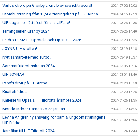
Världsrekord på Gränby arena blev svenskt rekord!
2024-07-02 12:02
Utomhusträning från 15/4 & träningskort på IFU Arena
2024-04-15 12:19
UIF dagen, en jättefest för alla UIF:are!
2024-03-26 10:35
Terrängserien Gränby 2024
2024-03-25 14:40
Friidrotts-SM till Uppsala och Upsala IF 2026
2024-03-23 16:35
JOYNA UIF:s lotteri!
2024-03-19 15:18
Nytt samarbete med Turbo!
2024-03-19 10:37
Sommarfriidrottsskolan 2024
2024-03-05 13:16
UIF JOYNAR
2024-03-01 13:40
Parafriidrott på IFU Arena
2024-02-29 15:53
Knattefriidrott
2024-02-20 15:25
Kallelse till Upsala IF Friidrotts årsmöte 2024
2024-01-26 11:35
Mondo Indoor Games 26-28 januari
2024-01-12 14:55
Levina Ahlgren ny ansvarig för barn & ungdomsträningen i
2024-01-02 14:05
UIF Friidrott
Anmälan till UIF Friidrott 2024
2023-11-24 12:43