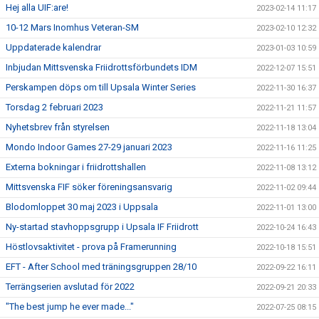
Hej alla UIF:are!
2023-02-14 11:17
10-12 Mars Inomhus Veteran-SM
2023-02-10 12:32
Uppdaterade kalendrar
2023-01-03 10:59
Inbjudan Mittsvenska Friidrottsförbundets IDM
2022-12-07 15:51
Perskampen döps om till Upsala Winter Series
2022-11-30 16:37
Torsdag 2 februari 2023
2022-11-21 11:57
Nyhetsbrev från styrelsen
2022-11-18 13:04
Mondo Indoor Games 27-29 januari 2023
2022-11-16 11:25
Externa bokningar i friidrottshallen
2022-11-08 13:12
Mittsvenska FIF söker föreningsansvarig
2022-11-02 09:44
Blodomloppet 30 maj 2023 i Uppsala
2022-11-01 13:00
Ny-startad stavhoppsgrupp i Upsala IF Friidrott
2022-10-24 16:43
Höstlovsaktivitet - prova på Framerunning
2022-10-18 15:51
EFT - After School med träningsgruppen 28/10
2022-09-22 16:11
Terrängserien avslutad för 2022
2022-09-21 20:33
"The best jump he ever made..."
2022-07-25 08:15