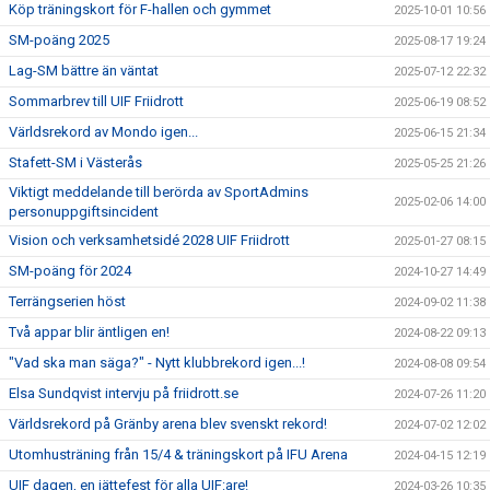
Köp träningskort för F-hallen och gymmet
2025-10-01 10:56
SM-poäng 2025
2025-08-17 19:24
Lag-SM bättre än väntat
2025-07-12 22:32
Sommarbrev till UIF Friidrott
2025-06-19 08:52
Världsrekord av Mondo igen...
2025-06-15 21:34
Stafett-SM i Västerås
2025-05-25 21:26
Viktigt meddelande till berörda av SportAdmins
2025-02-06 14:00
personuppgiftsincident
Vision och verksamhetsidé 2028 UIF Friidrott
2025-01-27 08:15
SM-poäng för 2024
2024-10-27 14:49
Terrängserien höst
2024-09-02 11:38
Två appar blir äntligen en!
2024-08-22 09:13
"Vad ska man säga?" - Nytt klubbrekord igen...!
2024-08-08 09:54
Elsa Sundqvist intervju på friidrott.se
2024-07-26 11:20
Världsrekord på Gränby arena blev svenskt rekord!
2024-07-02 12:02
Utomhusträning från 15/4 & träningskort på IFU Arena
2024-04-15 12:19
UIF dagen, en jättefest för alla UIF:are!
2024-03-26 10:35