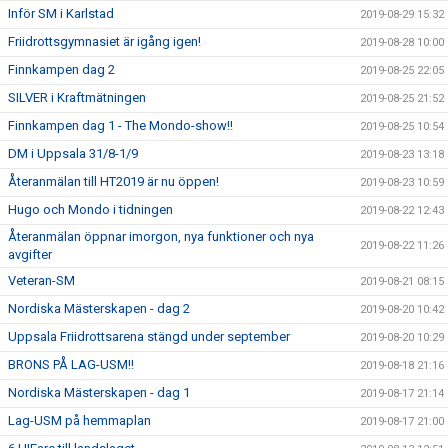
Inför SM i Karlstad
2019-08-29 15:32
Friidrottsgymnasiet är igång igen!
2019-08-28 10:00
Finnkampen dag 2
2019-08-25 22:05
SILVER i Kraftmätningen
2019-08-25 21:52
Finnkampen dag 1 - The Mondo-show!!
2019-08-25 10:54
DM i Uppsala 31/8-1/9
2019-08-23 13:18
Återanmälan till HT2019 är nu öppen!
2019-08-23 10:59
Hugo och Mondo i tidningen
2019-08-22 12:43
Återanmälan öppnar imorgon, nya funktioner och nya
2019-08-22 11:26
avgifter
Veteran-SM
2019-08-21 08:15
Nordiska Mästerskapen - dag 2
2019-08-20 10:42
Uppsala Friidrottsarena stängd under september
2019-08-20 10:29
BRONS PÅ LAG-USM!!
2019-08-18 21:16
Nordiska Mästerskapen - dag 1
2019-08-17 21:14
Lag-USM på hemmaplan
2019-08-17 21:00