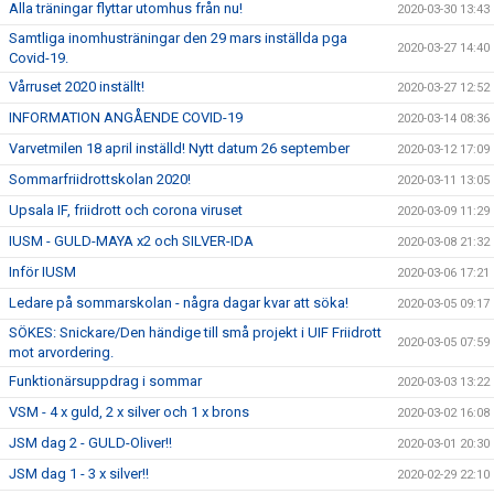
Alla träningar flyttar utomhus från nu!
2020-03-30 13:43
Samtliga inomhusträningar den 29 mars inställda pga
2020-03-27 14:40
Covid-19.
Vårruset 2020 inställt!
2020-03-27 12:52
INFORMATION ANGÅENDE COVID-19
2020-03-14 08:36
Varvetmilen 18 april inställd! Nytt datum 26 september
2020-03-12 17:09
Sommarfriidrottskolan 2020!
2020-03-11 13:05
Upsala IF, friidrott och corona viruset
2020-03-09 11:29
IUSM - GULD-MAYA x2 och SILVER-IDA
2020-03-08 21:32
Inför IUSM
2020-03-06 17:21
Ledare på sommarskolan - några dagar kvar att söka!
2020-03-05 09:17
SÖKES: Snickare/Den händige till små projekt i UIF Friidrott
2020-03-05 07:59
mot arvordering.
Funktionärsuppdrag i sommar
2020-03-03 13:22
VSM - 4 x guld, 2 x silver och 1 x brons
2020-03-02 16:08
JSM dag 2 - GULD-Oliver!!
2020-03-01 20:30
JSM dag 1 - 3 x silver!!
2020-02-29 22:10