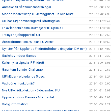
Upsala IF expanderar, välkommen Rebecca!
2019-01-10 18:39
Anmälan till vårterminens träningar
2019-01-08 12:56
Mondo vidare till top 8 i Jerringpriset - In och rösta!
2018-12-20 14:35
UIF har 4 (!) nomineringar till Idrottsgalan
2018-12-17 20:47
En av landets bästa 400m-tjejer till Upsala IF
2018-12-17 09:37
Tre nya höjdhoppare till UIF
2018-12-14 12:56
Årets Idrottsarena 2018 är IFU Arena!
2018-12-14 08:50
Nyheter från Upplands Friidrottsförbund (inbjudan DM mm)
2018-12-12 14:09
Gavlehov Indoor Games
2018-12-11 10:30
Kallur hyllar Upsala IF Friidrott
2018-12-09 13:06
Garantum Sprinter Challenge
2018-12-07 12:59
UIF kläder - erbjudande 5 dec!
2018-11-28 13:27
Vad gör en funktionär?
2018-11-23 12:00
Nya UIF-klädkollektion - 5 december, IFU
2018-11-21 15:09
Uppsala Indoor Games - All info ute!
2018-11-19 12:05
Viktig information!
2018-11-09 11:29