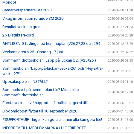
Mondo!
Samarbetspartners SM 2020
2020-07-08 11:18
Viktig information rörande SM 2020
2020-06-26 09:04
Resultat veckans gren
2020-06-17 21:33
2 x Distriktsrekord
2020-06-14 20:28
ÄNTLIGEN: 8 tävlingar på hemmaplan (V26,27,28 och 29!)
2020-06-12 15:29
Veckans gren V.25 - Onsdag 17 juni
2020-06-12 07:12
Sommarfriidrottsskolan: Lapp på luckan x 2! (V25+26!)
2020-05-20 09:35
Sommarskolan "Lapp-på-luckan-vecka-26" och "Hej-extra-
2020-05-12 09:51
vecka-27!"
Uppsalaspelen - INSTÄLLT
2020-05-04 11:10
Sommarlovet på hemmaplan i år? Missa inte
2020-04-20 12:20
Sommarfriidrottsskolan!
Första veckan av #supportauif - såhär ligger vi till!
2020-04-06 10:57
Blodomloppet flyttar till 10 september 2020
2020-04-01 15:30
#SUPPORTAUIF - Ingen kan göra allt men alla kan göra lite!
2020-03-31 16:00
INFOBREV TILL MEDLEMMARNA I UIF FRIIDROTT
2020-03-31 09:21