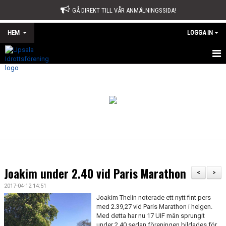
GÅ DIREKT TILL VÅR ANMÄLNINGSSIDA!
HEM
LOGGA IN
START
OM OSS
STYRELSE
SPORTKONTORET
STADGAR
Joakim under 2.40 vid Paris Marathon
<
>
ÅRSMÖTE
2017-04-12 14:51
Joakim Thelin noterade ett nytt fint pers
ÅRSBERÄTTELSE OCH VERKSAMHETSPLAN
med 2.39,27 vid Paris Marathon i helgen.
Med detta har nu 17 UIF män sprungit
under 2.40 sedan föreningen bildades för