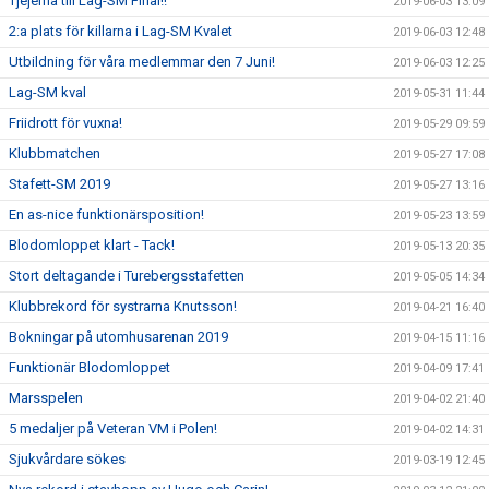
Tjejerna till Lag-SM Final!!
2019-06-03 13:09
2:a plats för killarna i Lag-SM Kvalet
2019-06-03 12:48
Utbildning för våra medlemmar den 7 Juni!
2019-06-03 12:25
Lag-SM kval
2019-05-31 11:44
Friidrott för vuxna!
2019-05-29 09:59
Klubbmatchen
2019-05-27 17:08
Stafett-SM 2019
2019-05-27 13:16
En as-nice funktionärsposition!
2019-05-23 13:59
Blodomloppet klart - Tack!
2019-05-13 20:35
Stort deltagande i Turebergsstafetten
2019-05-05 14:34
Klubbrekord för systrarna Knutsson!
2019-04-21 16:40
Bokningar på utomhusarenan 2019
2019-04-15 11:16
Funktionär Blodomloppet
2019-04-09 17:41
Marsspelen
2019-04-02 21:40
5 medaljer på Veteran VM i Polen!
2019-04-02 14:31
Sjukvårdare sökes
2019-03-19 12:45