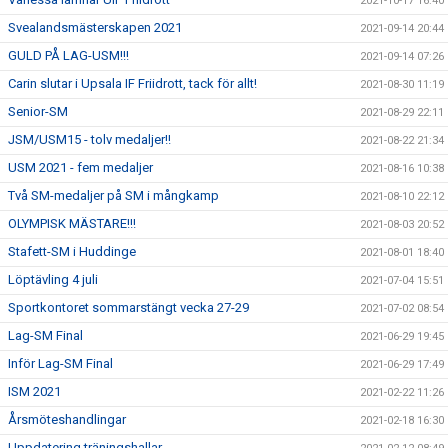
2021-10-17 16:40
Svealandsmästerskapen 2021
2021-09-14 20:44
GULD PÅ LAG-USM!!!
2021-09-14 07:26
Carin slutar i Upsala IF Friidrott, tack för allt!
2021-08-30 11:19
Senior-SM
2021-08-29 22:11
JSM/USM15 - tolv medaljer!!
2021-08-22 21:34
USM 2021 - fem medaljer
2021-08-16 10:38
Två SM-medaljer på SM i mångkamp
2021-08-10 22:12
OLYMPISK MÄSTARE!!!
2021-08-03 20:52
Stafett-SM i Huddinge
2021-08-01 18:40
Löptävling 4 juli
2021-07-04 15:51
Sportkontoret sommarstängt vecka 27-29
2021-07-02 08:54
Lag-SM Final
2021-06-29 19:45
Inför Lag-SM Final
2021-06-29 17:49
ISM 2021
2021-02-22 11:26
Årsmöteshandlingar
2021-02-18 16:30
Uppdatering träningshallar