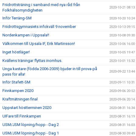
Friidrottsträning i samband med nya råd från
2020-10-21 08:13
Folkhälsomyndigheten
Inför Terräng-SM
2020-10-20 10:24
Friidrottsgymnasiets infokväll 9 november
2020-10-13 09:15
Nordenkampen i Uppsala!!
2020-10-08 09:30
Välkommen till Upsala IF, Erik Martinsson!
2020-10-06 16:00
Inget höstläger!
2020-10-05 19:47
Kvällens träningar flyttas inomhus.
2020-10-01 15:32
Unga kastare (födda 2006-2009) bjuder in till prova-på
2020-09-22 13:44
pass för alla!
Inför Stafett-SM
2020-09-11 10:31
Finnkampen 2020
2020-09-06 20:52
Kraftmätningen final
2020-09-06 20:14
Uppstart höstterminen 2020
2020-08-31 16:34
UIFare till Finnkampen
2020-08-31 16:19
USM/JSM löpning/hopp - Dag 2
2020-08-31 16:03
USM/JSM löpning/hopp - Dag 1
2020-08-30 09:49