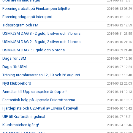
6 UIFare till landslaget
2019-08-13 12:51
Föreningsrabatt på Finnkampen biljetter
2019-08-13 08:29
Föreningsdagar på Intersport
2019-08-12 13:31
Tidsprogram och PM
2019-08-12 12:53
USM/JSM DAG 3 - 2 guld, 5 silver och 7 brons
2019-08-11 21:55
USM/JSM DAG 2 - 3 guld, 2 silver och 1 brons
2019-08-10 21:15
USM/JSM DAG1: 1 guld och 5 brons
2019-08-09 21:48
Dags för JSM
2019-08-07 12:30
Dags för USM
2019-08-07 12:24
Träning utomhusarenan 12, 19 och 26 augusti
2019-08-07 10:48
Nytt klubbrekord
2019-07-22 22:03
Anmälan till Uppsalaspelen är öppen!!
2019-06-14 12:13
Fantastisk helg på Uppsala Friidrottsarena
2019-06-10 10:57
Fjärdeplats och U23-Kval av Lovisa Östervall
2019-06-10 10:42
UIF till Kraftmätningsfinal
2019-06-07 13:21
Klubbmatchen igång!
2019-06-04 19:46