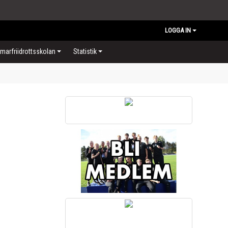
LOGGA IN
arfriidrottsskolan
Statistik