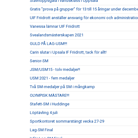
Stavhoppsgala i världsklass i Uppsala
Gratis "prova på grupper" för 13 till 15 åringar under decembe
UIF Friidrott anställer ansvarig för ekonomi och administrati
Vanessa lämnar UIF Friidrott
Svealandsmästerskapen 2021
GULD PÅ LAG-USM!!!
Carin slutar i Upsala IF Friidrott, tack för allt!
Senior-SM
JSM/USM15 - tolv medaljer!!
USM 2021 - fem medaljer
Två SM-medaljer på SM i mångkamp
OLYMPISK MÄSTARE!!!
Stafett-SM i Huddinge
Löptävling 4 juli
Sportkontoret sommarstängt vecka 27-29
Lag-SM Final