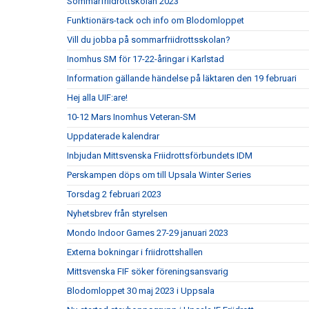
Sommarfriidrottskolan 2023
Funktionärs-tack och info om Blodomloppet
Vill du jobba på sommarfriidrottsskolan?
Inomhus SM för 17-22-åringar i Karlstad
Information gällande händelse på läktaren den 19 februari
Hej alla UIF:are!
10-12 Mars Inomhus Veteran-SM
Uppdaterade kalendrar
Inbjudan Mittsvenska Friidrottsförbundets IDM
Perskampen döps om till Upsala Winter Series
Torsdag 2 februari 2023
Nyhetsbrev från styrelsen
Mondo Indoor Games 27-29 januari 2023
Externa bokningar i friidrottshallen
Mittsvenska FIF söker föreningsansvarig
Blodomloppet 30 maj 2023 i Uppsala