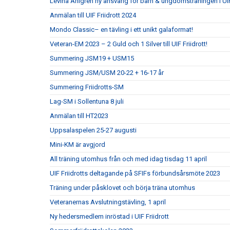
Levina Ahlgren ny ansvarig för barn & ungdomsträningen i UIF
Anmälan till UIF Friidrott 2024
Mondo Classic– en tävling i ett unikt galaformat!
Veteran-EM 2023 – 2 Guld och 1 Silver till UIF Friidrott!
Summering JSM19 + USM15
Summering JSM/USM 20-22 + 16-17 år
Summering Friidrotts-SM
Lag-SM i Sollentuna 8 juli
Anmälan till HT2023
Uppsalaspelen 25-27 augusti
Mini-KM är avgjord
All träning utomhus från och med idag tisdag 11 april
UIF Friidrotts deltagande på SFIFs förbundsårsmöte 2023
Träning under påsklovet och börja träna utomhus
Veteranernas Avslutningstävling, 1 april
Ny hedersmedlem inröstad i UIF Friidrott