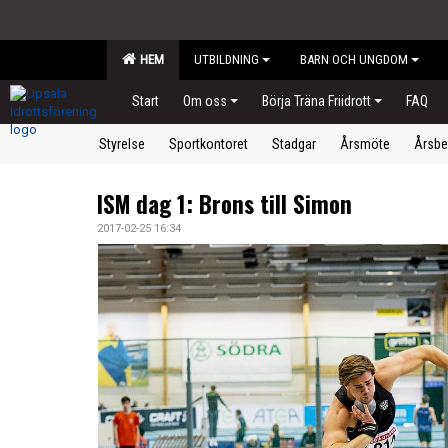
HEM
UTBILDNING
BARN OCH UNGDOM
Start
Om oss
Börja Träna Friidrott
FAQ
Styrelse
Sportkontoret
Stadgar
Årsmöte
Årsbe
ISM dag 1: Brons till Simon
2017-02-25 16:34