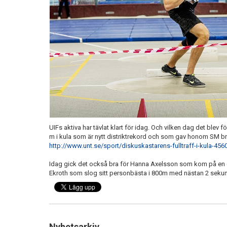
UIFs aktiva har tävlat klart för idag. Och vilken dag det blev 
m i kula som är nytt distriktrekord och som gav honom SM br
http://www.unt.se/sport/diskuskastarens-fulltraff-i-kula-45
Idag gick det också bra för Hanna Axelsson som kom på en 6:
Ekroth som slog sitt personbästa i 800m med nästan 2 sekund
Nyhetsarkiv