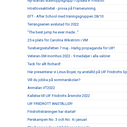
Ny-startad stavhoppsgrupp i Upsala IF Friidrott
Höstlovsaktivitet - prova på Framerunning
EFT - After School med träningsgruppen 28/10
Terrängserien avslutad för 2022
"The best jump he ever made..."
25:e plats för Carolina Wikström i VM
Turebergsstafetten 7 maj - Härlig propaganda för UIF!
Veteran-SM inomhus 2022 - 9 medaljer i alla valörer
Tack för allt Richard!
Här presenterar vi Linus Boyer, ny anställd på UIF Friidrotts S
Vill du jobba på sommarskolan?
Anmälan VT2022
Kallelse till UIF Friidrotts årsmöte 2022
UIF FRIIDROTT ANSTÄLLER!
Friidrottsträningen har startat!
Perskampen No. 3 och No. 4 i januari