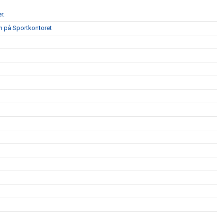
r.
on på Sportkontoret