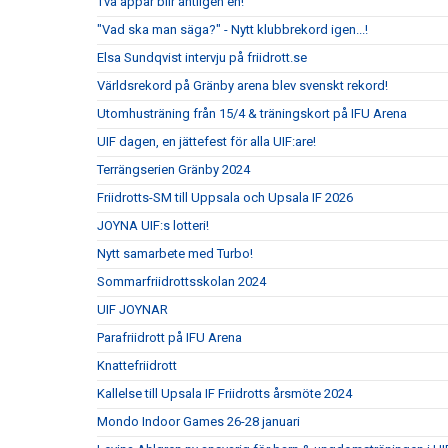
Två appar blir äntligen en!
"Vad ska man säga?" - Nytt klubbrekord igen...!
Elsa Sundqvist intervju på friidrott.se
Världsrekord på Gränby arena blev svenskt rekord!
Utomhusträning från 15/4 & träningskort på IFU Arena
UIF dagen, en jättefest för alla UIF:are!
Terrängserien Gränby 2024
Friidrotts-SM till Uppsala och Upsala IF 2026
JOYNA UIF:s lotteri!
Nytt samarbete med Turbo!
Sommarfriidrottsskolan 2024
UIF JOYNAR
Parafriidrott på IFU Arena
Knattefriidrott
Kallelse till Upsala IF Friidrotts årsmöte 2024
Mondo Indoor Games 26-28 januari