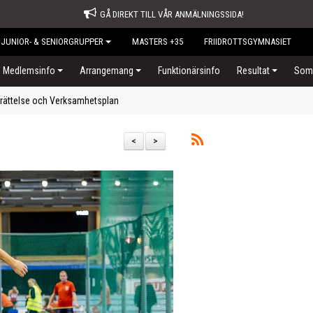
GÅ DIREKT TILL VÅR ANMÄLNINGSSIDA!
JUNIOR- & SENIORGRUPPER
MASTERS +35
FRIIDROTTSGYMNASIET
Medlemsinfo
Arrangemang
Funktionärsinfo
Resultat
Somm
rättelse och Verksamhetsplan
<
>