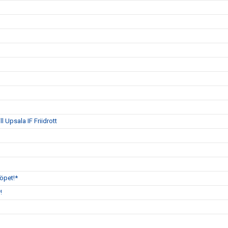
 Upsala IF Friidrott
öpet!*
!