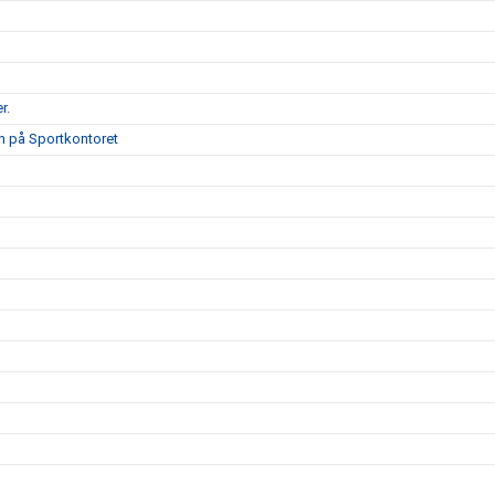
r.
on på Sportkontoret