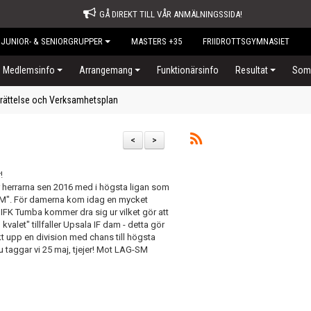
GÅ DIREKT TILL VÅR ANMÄLNINGSSIDA!
JUNIOR- & SENIORGRUPPER
MASTERS +35
FRIIDROTTSGYMNASIET
Medlemsinfo
Arrangemang
Funktionärsinfo
Resultat
Somm
rättelse och Verksamhetsplan
<
>
!
r herrarna sen 2016 med i högsta ligan som
SM". För damerna kom idag en mycket
 IFK Tumba kommer dra sig ur vilket gör att
kvalet" tillfaller Upsala IF dam - detta gör
akt upp en division med chans till högsta
Nu taggar vi 25 maj, tjejer! Mot LAG-SM