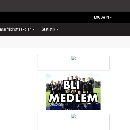
LOGGA IN
arfriidrottsskolan
Statistik