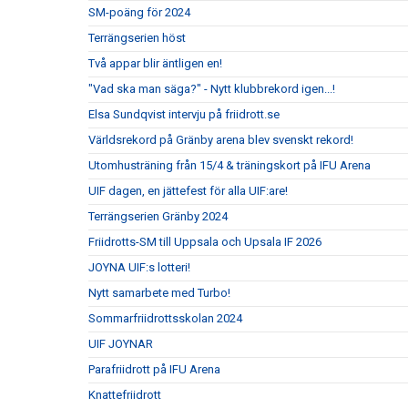
SM-poäng för 2024
Terrängserien höst
Två appar blir äntligen en!
"Vad ska man säga?" - Nytt klubbrekord igen...!
Elsa Sundqvist intervju på friidrott.se
Världsrekord på Gränby arena blev svenskt rekord!
Utomhusträning från 15/4 & träningskort på IFU Arena
UIF dagen, en jättefest för alla UIF:are!
Terrängserien Gränby 2024
Friidrotts-SM till Uppsala och Upsala IF 2026
JOYNA UIF:s lotteri!
Nytt samarbete med Turbo!
Sommarfriidrottsskolan 2024
UIF JOYNAR
Parafriidrott på IFU Arena
Knattefriidrott