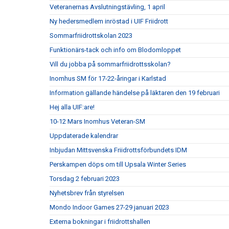
Veteranernas Avslutningstävling, 1 april
Ny hedersmedlem inröstad i UIF Friidrott
Sommarfriidrottskolan 2023
Funktionärs-tack och info om Blodomloppet
Vill du jobba på sommarfriidrottsskolan?
Inomhus SM för 17-22-åringar i Karlstad
Information gällande händelse på läktaren den 19 februari
Hej alla UIF:are!
10-12 Mars Inomhus Veteran-SM
Uppdaterade kalendrar
Inbjudan Mittsvenska Friidrottsförbundets IDM
Perskampen döps om till Upsala Winter Series
Torsdag 2 februari 2023
Nyhetsbrev från styrelsen
Mondo Indoor Games 27-29 januari 2023
Externa bokningar i friidrottshallen