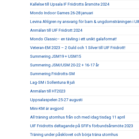
Kallelse till Upsala IF Friidrotts årsmöte 2024
Mondo Indoor Games 26-28 januari
Levina Ahlgren ny ansvarig för barn & ungdomsträningen i UIF
Anmälan till UIF Friidrott 2024
Mondo Classic– en tävling i ett unikt galaformat!
Veteran-EM 2023 – 2 Guld och 1 Silver till UIF Friidrott!
Summering JSM19 + USM15
Summering JSM/USM 20-22 + 16-17 år
Summering Friidrotts-SM
Lag-SM i Sollentuna 8 juli
Anmälan till HT2023
Uppsalaspelen 25-27 augusti
Mini-KM är avgjord
All träning utomhus från och med idag tisdag 11 april
UIF Friidrotts deltagande på SFIFs förbundsårsmöte 2023
Träning under påsklovet och börja träna utomhus