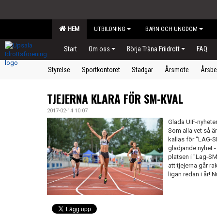
HEM
UTBILDNING
BARN OCH UNGDOM
Start
Om oss
Börja Träna Friidrott
FAQ
Styrelse
Sportkontoret
Stadgar
Årsmöte
Årsbe
TJEJERNA KLARA FÖR SM-KVAL
2017-02-14 10:07
Glada UIF-nyheter
Som alla vet så ä
kallas för "LAG-
glädjande nyhet -
platsen i "Lag-SM 
att tjejerna går r
ligan redan i år! 