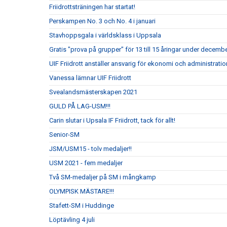
Friidrottsträningen har startat!
Perskampen No. 3 och No. 4 i januari
Stavhoppsgala i världsklass i Uppsala
Gratis "prova på grupper" för 13 till 15 åringar under decembe
UIF Friidrott anställer ansvarig för ekonomi och administrati
Vanessa lämnar UIF Friidrott
Svealandsmästerskapen 2021
GULD PÅ LAG-USM!!!
Carin slutar i Upsala IF Friidrott, tack för allt!
Senior-SM
JSM/USM15 - tolv medaljer!!
USM 2021 - fem medaljer
Två SM-medaljer på SM i mångkamp
OLYMPISK MÄSTARE!!!
Stafett-SM i Huddinge
Löptävling 4 juli