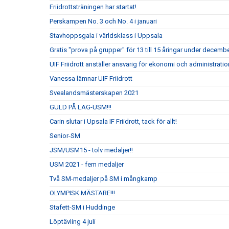
Friidrottsträningen har startat!
Perskampen No. 3 och No. 4 i januari
Stavhoppsgala i världsklass i Uppsala
Gratis "prova på grupper" för 13 till 15 åringar under decembe
UIF Friidrott anställer ansvarig för ekonomi och administrati
Vanessa lämnar UIF Friidrott
Svealandsmästerskapen 2021
GULD PÅ LAG-USM!!!
Carin slutar i Upsala IF Friidrott, tack för allt!
Senior-SM
JSM/USM15 - tolv medaljer!!
USM 2021 - fem medaljer
Två SM-medaljer på SM i mångkamp
OLYMPISK MÄSTARE!!!
Stafett-SM i Huddinge
Löptävling 4 juli