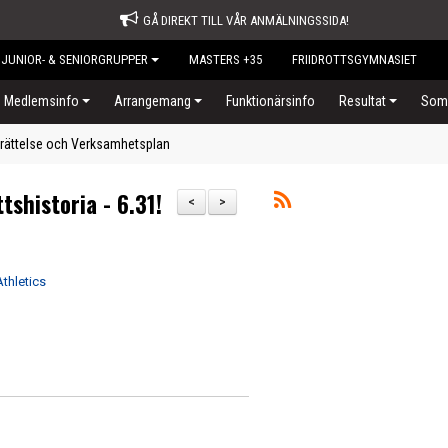
GÅ DIREKT TILL VÅR ANMÄLNINGSSIDA!
JUNIOR- & SENIORGRUPPER
MASTERS +35
FRIIDROTTSGYMNASIET
Medlemsinfo
Arrangemang
Funktionärsinfo
Resultat
Somm
rättelse och Verksamhetsplan
tshistoria - 6.31!
<
>
thletics