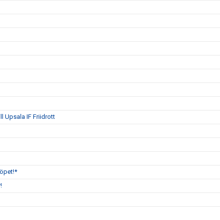
 Upsala IF Friidrott
öpet!*
!