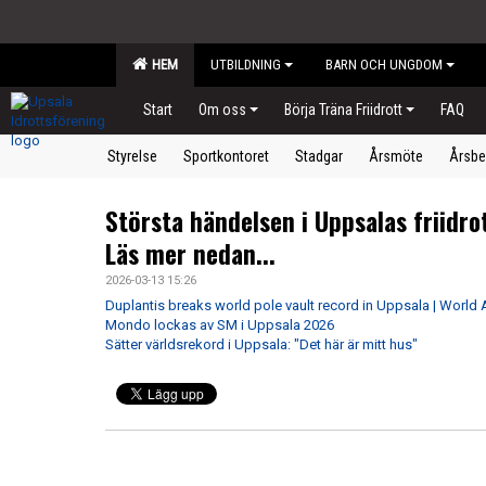
HEM
UTBILDNING
BARN OCH UNGDOM
Start
Om oss
Börja Träna Friidrott
FAQ
Styrelse
Sportkontoret
Stadgar
Årsmöte
Årsbe
Största händelsen i Uppsalas friidrot
Läs mer nedan...
2026-03-13 15:26
Duplantis breaks world pole vault record in Uppsala | World A
Mondo lockas av SM i Uppsala 2026
Sätter världsrekord i Uppsala: "Det här är mitt hus"