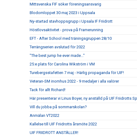
Mittsvenska FIF söker föreningsansvarig
Blodomloppet 30 maj 2023 i Uppsala
Ny-startad stavhoppsgrupp i Upsala IF Friidrott
Höstlovsaktivitet - prova på Framerunning
EFT - After School med träningsgruppen 28/10
Terrängserien avslutad för 2022
"The best jump he ever made..."
25:e plats för Carolina Wikström i VM
Turebergsstafetten 7 maj - Härlig propaganda för UIF!
Veteran-SM inomhus 2022 - 9 medaljer i alla valörer
Tack för allt Richard!
Här presenterar vi Linus Boyer, ny anställd på UIF Friidrotts S
Vill du jobba på sommarskolan?
Anmälan VT2022
Kallelse till UIF Friidrotts årsmöte 2022
UIF FRIIDROTT ANSTÄLLER!