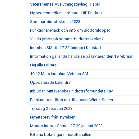
Veteranernas Avslutningstävling, 1 april
Ny hedersmedlem inröstad i UIF Friidrott
Sommarfriidrottskolan 2023
Funktionärs-tack och info om Blodomloppet
Vill du jobba på sommarfriidrottsskolan?
Inomhus SM för 17-22-åringar i Karlstad
Information gällande händelse på läktaren den 19 februari
Hej alla UIF:are!
10-12 Mars Inomhus Veteran-SM
Uppdaterade kalendrar
Inbjudan Mittsvenska Friidrottsförbundets IDM
Perskampen döps om till Upsala Winter Series
Torsdag 2 februari 2023
Nyhetsbrev från styrelsen
Mondo Indoor Games 27-29 januari 2023
Externa bokningar i friidrottshallen