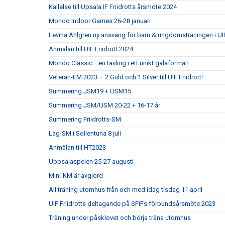
Kallelse till Upsala IF Friidrotts årsmöte 2024
Mondo Indoor Games 26-28 januari
Levina Ahlgren ny ansvarig för barn & ungdomsträningen i UIF
Anmälan till UIF Friidrott 2024
Mondo Classic– en tävling i ett unikt galaformat!
Veteran-EM 2023 – 2 Guld och 1 Silver till UIF Friidrott!
Summering JSM19 + USM15
Summering JSM/USM 20-22 + 16-17 år
Summering Friidrotts-SM
Lag-SM i Sollentuna 8 juli
Anmälan till HT2023
Uppsalaspelen 25-27 augusti
Mini-KM är avgjord
All träning utomhus från och med idag tisdag 11 april
UIF Friidrotts deltagande på SFIFs förbundsårsmöte 2023
Träning under påsklovet och börja träna utomhus