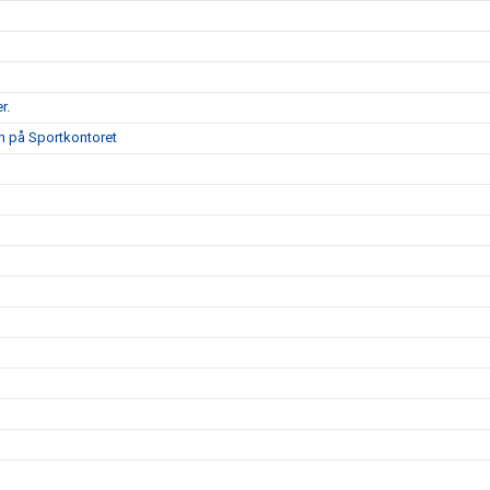
r.
on på Sportkontoret