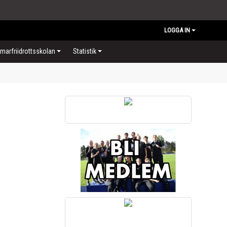
LOGGA IN
arfriidrottsskolan
Statistik