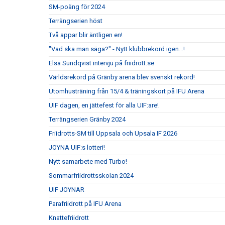
SM-poäng för 2024
Terrängserien höst
Två appar blir äntligen en!
"Vad ska man säga?" - Nytt klubbrekord igen...!
Elsa Sundqvist intervju på friidrott.se
Världsrekord på Gränby arena blev svenskt rekord!
Utomhusträning från 15/4 & träningskort på IFU Arena
UIF dagen, en jättefest för alla UIF:are!
Terrängserien Gränby 2024
Friidrotts-SM till Uppsala och Upsala IF 2026
JOYNA UIF:s lotteri!
Nytt samarbete med Turbo!
Sommarfriidrottsskolan 2024
UIF JOYNAR
Parafriidrott på IFU Arena
Knattefriidrott