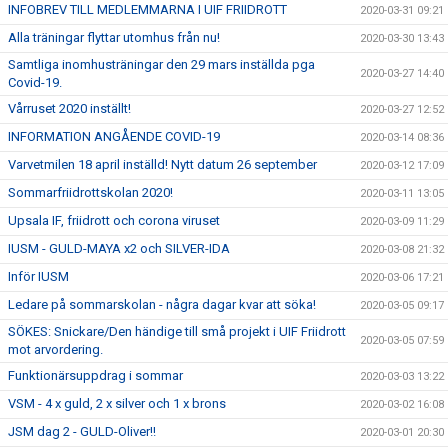
INFOBREV TILL MEDLEMMARNA I UIF FRIIDROTT
2020-03-31 09:21
Alla träningar flyttar utomhus från nu!
2020-03-30 13:43
Samtliga inomhusträningar den 29 mars inställda pga
2020-03-27 14:40
Covid-19.
Vårruset 2020 inställt!
2020-03-27 12:52
INFORMATION ANGÅENDE COVID-19
2020-03-14 08:36
Varvetmilen 18 april inställd! Nytt datum 26 september
2020-03-12 17:09
Sommarfriidrottskolan 2020!
2020-03-11 13:05
Upsala IF, friidrott och corona viruset
2020-03-09 11:29
IUSM - GULD-MAYA x2 och SILVER-IDA
2020-03-08 21:32
Inför IUSM
2020-03-06 17:21
Ledare på sommarskolan - några dagar kvar att söka!
2020-03-05 09:17
SÖKES: Snickare/Den händige till små projekt i UIF Friidrott
2020-03-05 07:59
mot arvordering.
Funktionärsuppdrag i sommar
2020-03-03 13:22
VSM - 4 x guld, 2 x silver och 1 x brons
2020-03-02 16:08
JSM dag 2 - GULD-Oliver!!
2020-03-01 20:30