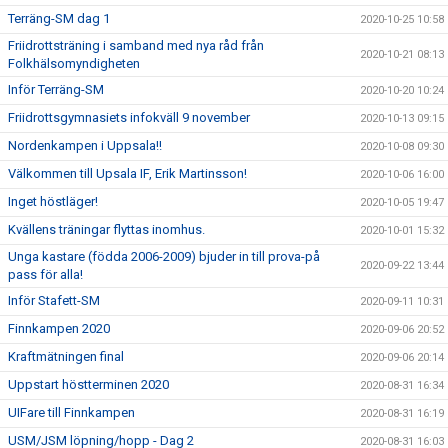
Terräng-SM dag 1
2020-10-25 10:58
Friidrottsträning i samband med nya råd från
2020-10-21 08:13
Folkhälsomyndigheten
Inför Terräng-SM
2020-10-20 10:24
Friidrottsgymnasiets infokväll 9 november
2020-10-13 09:15
Nordenkampen i Uppsala!!
2020-10-08 09:30
Välkommen till Upsala IF, Erik Martinsson!
2020-10-06 16:00
Inget höstläger!
2020-10-05 19:47
Kvällens träningar flyttas inomhus.
2020-10-01 15:32
Unga kastare (födda 2006-2009) bjuder in till prova-på
2020-09-22 13:44
pass för alla!
Inför Stafett-SM
2020-09-11 10:31
Finnkampen 2020
2020-09-06 20:52
Kraftmätningen final
2020-09-06 20:14
Uppstart höstterminen 2020
2020-08-31 16:34
UIFare till Finnkampen
2020-08-31 16:19
USM/JSM löpning/hopp - Dag 2
2020-08-31 16:03