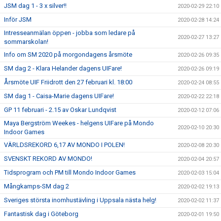
JSM dag 1 - 3 x silver!!
2020-02-29 22:10
Inför JSM
2020-02-28 14:24
Intresseanmälan öppen - jobba som ledare på
2020-02-27 13:27
sommarskolan!
Info om SM 2020 på morgondagens årsmöte
2020-02-26 09:35
SM dag 2 - Klara Helander dagens UIFare!
2020-02-26 09:19
Årsmöte UIF Friidrott den 27 februari kl. 18:00
2020-02-24 08:55
SM dag 1 - Caisa-Marie dagens UIFare!
2020-02-22 22:18
GP 11 februari - 2.15 av Oskar Lundqvist
2020-02-12 07:06
Maya Bergström Weekes - helgens UIFare på Mondo
2020-02-10 20:30
Indoor Games
VÄRLDSREKORD 6,17 AV MONDO I POLEN!
2020-02-08 20:30
SVENSKT REKORD AV MONDO!
2020-02-04 20:57
Tidsprogram och PM till Mondo Indoor Games
2020-02-03 15:04
Mångkamps-SM dag 2
2020-02-02 19:13
Sveriges största inomhustävling i Uppsala nästa helg!
2020-02-02 11:37
Fantastisk dag i Göteborg
2020-02-01 19:50