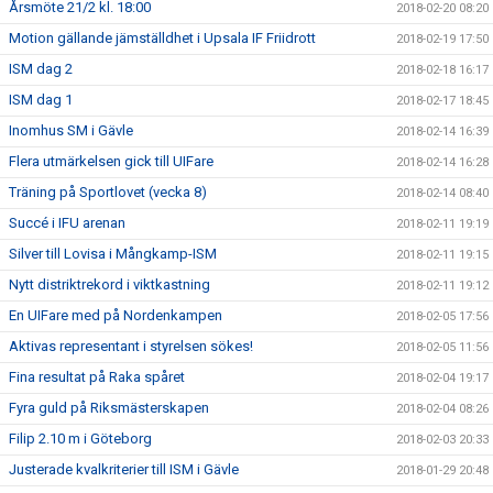
Årsmöte 21/2 kl. 18:00
2018-02-20 08:20
Motion gällande jämställdhet i Upsala IF Friidrott
2018-02-19 17:50
ISM dag 2
2018-02-18 16:17
ISM dag 1
2018-02-17 18:45
Inomhus SM i Gävle
2018-02-14 16:39
Flera utmärkelsen gick till UIFare
2018-02-14 16:28
Träning på Sportlovet (vecka 8)
2018-02-14 08:40
Succé i IFU arenan
2018-02-11 19:19
Silver till Lovisa i Mångkamp-ISM
2018-02-11 19:15
Nytt distriktrekord i viktkastning
2018-02-11 19:12
En UIFare med på Nordenkampen
2018-02-05 17:56
Aktivas representant i styrelsen sökes!
2018-02-05 11:56
Fina resultat på Raka spåret
2018-02-04 19:17
Fyra guld på Riksmästerskapen
2018-02-04 08:26
Filip 2.10 m i Göteborg
2018-02-03 20:33
Justerade kvalkriterier till ISM i Gävle
2018-01-29 20:48