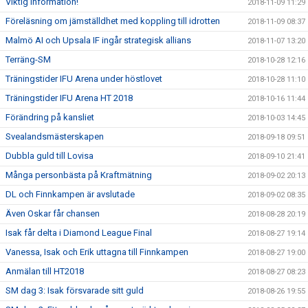
Viktig information!
2018-11-09 11:29
Föreläsning om jämställdhet med koppling till idrotten
2018-11-09 08:37
Malmö AI och Upsala IF ingår strategisk allians
2018-11-07 13:20
Terräng-SM
2018-10-28 12:16
Träningstider IFU Arena under höstlovet
2018-10-28 11:10
Träningstider IFU Arena HT 2018
2018-10-16 11:44
Förändring på kansliet
2018-10-03 14:45
Svealandsmästerskapen
2018-09-18 09:51
Dubbla guld till Lovisa
2018-09-10 21:41
Många personbästa på Kraftmätning
2018-09-02 20:13
DL och Finnkampen är avslutade
2018-09-02 08:35
Även Oskar får chansen
2018-08-28 20:19
Isak får delta i Diamond League Final
2018-08-27 19:14
Vanessa, Isak och Erik uttagna till Finnkampen
2018-08-27 19:00
Anmälan till HT2018
2018-08-27 08:23
SM dag 3: Isak försvarade sitt guld
2018-08-26 19:55