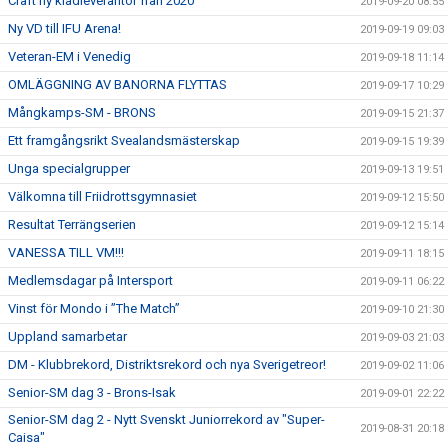
Craft ny klädleverantör från 2020
2019-09-20 08:55
Ny VD till IFU Arena!
2019-09-19 09:03
Veteran-EM i Venedig
2019-09-18 11:14
OMLÄGGNING AV BANORNA FLYTTAS
2019-09-17 10:29
Mångkamps-SM - BRONS
2019-09-15 21:37
Ett framgångsrikt Svealandsmästerskap
2019-09-15 19:39
Unga specialgrupper
2019-09-13 19:51
Välkomna till Friidrottsgymnasiet
2019-09-12 15:50
Resultat Terrängserien
2019-09-12 15:14
VANESSA TILL VM!!!
2019-09-11 18:15
Medlemsdagar på Intersport
2019-09-11 06:22
Vinst för Mondo i ”The Match”
2019-09-10 21:30
Uppland samarbetar
2019-09-03 21:03
DM - Klubbrekord, Distriktsrekord och nya Sverigetreor!
2019-09-02 11:06
Senior-SM dag 3 - Brons-Isak
2019-09-01 22:22
Senior-SM dag 2 - Nytt Svenskt Juniorrekord av "Super-
2019-08-31 20:18
Caisa"