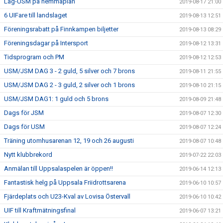
Lag-USM på hemmaplan
2019-08-17 21:00
6 UIFare till landslaget
2019-08-13 12:51
Föreningsrabatt på Finnkampen biljetter
2019-08-13 08:29
Föreningsdagar på Intersport
2019-08-12 13:31
Tidsprogram och PM
2019-08-12 12:53
USM/JSM DAG 3 - 2 guld, 5 silver och 7 brons
2019-08-11 21:55
USM/JSM DAG 2 - 3 guld, 2 silver och 1 brons
2019-08-10 21:15
USM/JSM DAG1: 1 guld och 5 brons
2019-08-09 21:48
Dags för JSM
2019-08-07 12:30
Dags för USM
2019-08-07 12:24
Träning utomhusarenan 12, 19 och 26 augusti
2019-08-07 10:48
Nytt klubbrekord
2019-07-22 22:03
Anmälan till Uppsalaspelen är öppen!!
2019-06-14 12:13
Fantastisk helg på Uppsala Friidrottsarena
2019-06-10 10:57
Fjärdeplats och U23-Kval av Lovisa Östervall
2019-06-10 10:42
UIF till Kraftmätningsfinal
2019-06-07 13:21