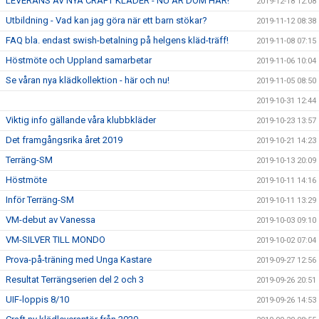
LEVERANS AV NYA CRAFT KLÄDER - NU ÄR DOM HÄR!
2019-12-18 12:08
Utbildning - Vad kan jag göra när ett barn stökar?
2019-11-12 08:38
FAQ bla. endast swish-betalning på helgens kläd-träff!
2019-11-08 07:15
Höstmöte och Uppland samarbetar
2019-11-06 10:04
Se våran nya klädkollektion - här och nu!
2019-11-05 08:50
2019-10-31 12:44
Viktig info gällande våra klubbkläder
2019-10-23 13:57
Det framgångsrika året 2019
2019-10-21 14:23
Terräng-SM
2019-10-13 20:09
Höstmöte
2019-10-11 14:16
Inför Terräng-SM
2019-10-11 13:29
VM-debut av Vanessa
2019-10-03 09:10
VM-SILVER TILL MONDO
2019-10-02 07:04
Prova-på-träning med Unga Kastare
2019-09-27 12:56
Resultat Terrängserien del 2 och 3
2019-09-26 20:51
UIF-loppis 8/10
2019-09-26 14:53