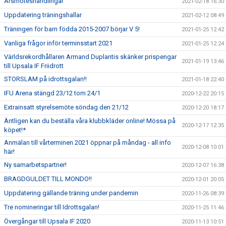
Årsmöteshandlingar
2021-02-18 16:30
Uppdatering träningshallar
2021-02-12 08:49
Träningen för barn födda 2015-2007 börjar V 5!
2021-01-25 12:42
Vanliga frågor inför terminsstart 2021
2021-01-25 12:24
Världsrekordhållaren Armand Duplantis skänker prispengar
2021-01-19 13:46
till Upsala IF Friidrott
STORSLAM på idrottsgalan!!
2021-01-18 22:40
IFU Arena stängd 23/12 tom 24/1
2020-12-22 20:15
Extrainsatt styrelsemöte söndag den 21/12
2020-12-20 18:17
Äntligen kan du beställa våra klubbkläder online! Mössa på
2020-12-17 12:35
köpet!*
Anmälan till vårterminen 2021 öppnar på måndag - all info
2020-12-08 10:01
här!
Ny samarbetspartner!
2020-12-07 16:38
BRAGDGULDET TILL MONDO!!
2020-12-01 20:05
Uppdatering gällande träning under pandemin
2020-11-26 08:39
Tre nomineringar till Idrottsgalan!
2020-11-25 11:46
Övergångar till Upsala IF 2020
2020-11-13 10:51