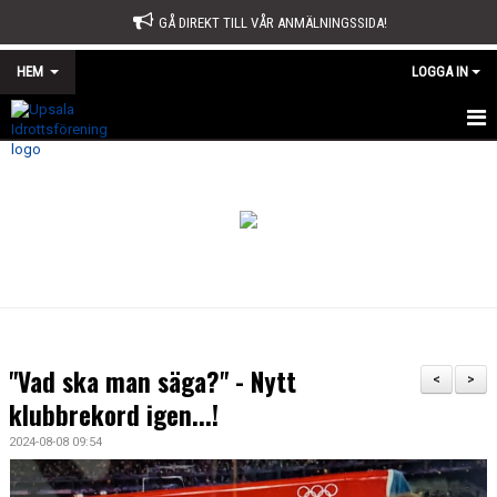
GÅ DIREKT TILL VÅR ANMÄLNINGSSIDA!
HEM
LOGGA IN
START
OM OSS
STYRELSE
SPORTKONTORET
STADGAR
"Vad ska man säga?" - Nytt
<
>
ÅRSMÖTE
klubbrekord igen...!
2024-08-08 09:54
ÅRSBERÄTTELSE OCH VERKSAMHETSPLAN