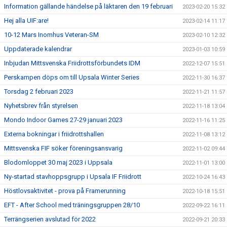
Information gällande händelse på läktaren den 19 februari
2023-02-20 15:32
Hej alla UIF:are!
2023-02-14 11:17
10-12 Mars Inomhus Veteran-SM
2023-02-10 12:32
Uppdaterade kalendrar
2023-01-03 10:59
Inbjudan Mittsvenska Friidrottsförbundets IDM
2022-12-07 15:51
Perskampen döps om till Upsala Winter Series
2022-11-30 16:37
Torsdag 2 februari 2023
2022-11-21 11:57
Nyhetsbrev från styrelsen
2022-11-18 13:04
Mondo Indoor Games 27-29 januari 2023
2022-11-16 11:25
Externa bokningar i friidrottshallen
2022-11-08 13:12
Mittsvenska FIF söker föreningsansvarig
2022-11-02 09:44
Blodomloppet 30 maj 2023 i Uppsala
2022-11-01 13:00
Ny-startad stavhoppsgrupp i Upsala IF Friidrott
2022-10-24 16:43
Höstlovsaktivitet - prova på Framerunning
2022-10-18 15:51
EFT - After School med träningsgruppen 28/10
2022-09-22 16:11
Terrängserien avslutad för 2022
2022-09-21 20:33