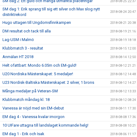
SM dag 2: Ett guld och många utmärkta placeringar
2018-08-25 22:37
SM dag 1: Erik sprang till sig ett silver och Max slog nytt
2018-08-24 20:47
distriktrekord
Hugo uttagen till Ungdomsfinnkampen
2018-08-21 20:38
DM resultat och tack till alla
2018-08-19 21:16
Lag-USM i Malmö
2018-08-19 18:18
Klubbmatch 3 - resultat
2018-08-15 12:00
Anmälan HT 2018
2018-08-14 12:50
Helt ofattbart: Mondo 6.05m och EM-guld!
2018-08-12 21:21
U20 Nordiska Mästerskapet: 5 medaljer!
2018-08-12 14:48
U23 Nordisk-Baltiska Mästerskapet: 2 silver, 1 brons
2018-08-12 14:27
Många medaljer på Veteran-SM
2018-08-12 13:33
Klubbmatch måndag kl. 18
2018-08-12 08:24
Vanessa är nöjd med sin EM-debut
2018-08-11 17:30
EM dag 4 - Vanessa kvalar imorgon
2018-08-08 17:36
10 UIFare uttagna till landslaget kommande helg!
2018-08-08 10:21
EM dag 1 - Erik och Isak
2018-08-06 11:17