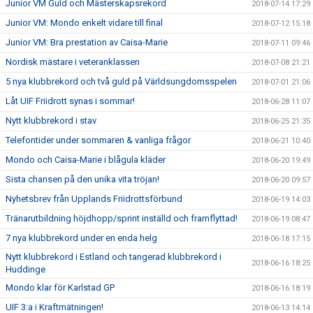
Junior VM Guld och Mästerskapsrekord
2018-07-14 17:29
Junior VM: Mondo enkelt vidare till final
2018-07-12 15:18
Junior VM: Bra prestation av Caisa-Marie
2018-07-11 09:46
Nordisk mästare i veteranklassen
2018-07-08 21:21
5 nya klubbrekord och två guld på Världsungdomsspelen
2018-07-01 21:06
Låt UIF Friidrott synas i sommar!
2018-06-28 11:07
Nytt klubbrekord i stav
2018-06-25 21:35
Telefontider under sommaren & vanliga frågor
2018-06-21 10:40
Mondo och Caisa-Marie i blågula kläder
2018-06-20 19:49
Sista chansen på den unika vita tröjan!
2018-06-20 09:57
Nyhetsbrev från Upplands Friidrottsförbund
2018-06-19 14:03
Tränarutbildning höjdhopp/sprint inställd och framflyttad!
2018-06-19 08:47
7 nya klubbrekord under en enda helg
2018-06-18 17:15
Nytt klubbrekord i Estland och tangerad klubbrekord i
2018-06-16 18:25
Huddinge
Mondo klar för Karlstad GP
2018-06-16 18:19
UIF 3:a i Kraftmätningen!
2018-06-13 14:14