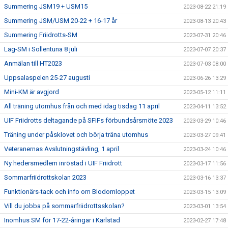
Summering JSM19 + USM15
2023-08-22 21:19
Summering JSM/USM 20-22 + 16-17 år
2023-08-13 20:43
Summering Friidrotts-SM
2023-07-31 20:46
Lag-SM i Sollentuna 8 juli
2023-07-07 20:37
Anmälan till HT2023
2023-07-03 08:00
Uppsalaspelen 25-27 augusti
2023-06-26 13:29
Mini-KM är avgjord
2023-05-12 11:11
All träning utomhus från och med idag tisdag 11 april
2023-04-11 13:52
UIF Friidrotts deltagande på SFIFs förbundsårsmöte 2023
2023-03-29 10:46
Träning under påsklovet och börja träna utomhus
2023-03-27 09:41
Veteranernas Avslutningstävling, 1 april
2023-03-24 10:46
Ny hedersmedlem inröstad i UIF Friidrott
2023-03-17 11:56
Sommarfriidrottskolan 2023
2023-03-16 13:37
Funktionärs-tack och info om Blodomloppet
2023-03-15 13:09
Vill du jobba på sommarfriidrottsskolan?
2023-03-01 13:54
Inomhus SM för 17-22-åringar i Karlstad
2023-02-27 17:48