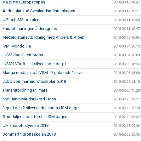
4:a plats i Europacupen
2018-03-17 18:47
Andra plats på Svealandsmästerskapen
2018-03-12 19:21
UIF och SM-pokalen
2018-03-11 15:50
Friidrott har ingen åldersgräns
2018-03-11 15:47
Medeldistansutbildning med Anders & Albert
2018-03-05 16:06
IVM: Mondo 7:a
2018-03-04 20:13
IUSM dag 2 - ett brons
2018-03-04 20:09
IUSM i Växjö - ett silver under dag 1
2018-03-03 18:54
Många medaljer på IVSM - 7 guld och 4 silver
2018-03-03 18:00
Jobb sommarfriidrottsskolan 2018
2018-02-28 14:10
Tränarutbildningar i mars
2018-02-26 11:20
Nytt Juniorvärldsrekord - igen
2018-02-25 19:27
3 guld och 2 silver under andra IJSM dagen
2018-02-25 19:20
5 medaljer under första IJSM dagen
2018-02-24 19:34
UIF Friidrott styrelse 2018
2018-02-23 09:36
Sommarfriidrottsskolan 2018
2018-02-22 20:35