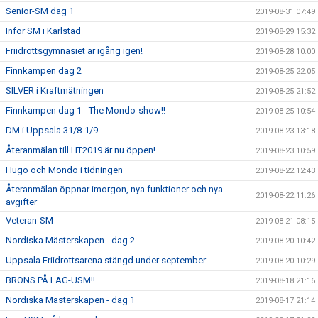
Senior-SM dag 1
2019-08-31 07:49
Inför SM i Karlstad
2019-08-29 15:32
Friidrottsgymnasiet är igång igen!
2019-08-28 10:00
Finnkampen dag 2
2019-08-25 22:05
SILVER i Kraftmätningen
2019-08-25 21:52
Finnkampen dag 1 - The Mondo-show!!
2019-08-25 10:54
DM i Uppsala 31/8-1/9
2019-08-23 13:18
Återanmälan till HT2019 är nu öppen!
2019-08-23 10:59
Hugo och Mondo i tidningen
2019-08-22 12:43
Återanmälan öppnar imorgon, nya funktioner och nya
2019-08-22 11:26
avgifter
Veteran-SM
2019-08-21 08:15
Nordiska Mästerskapen - dag 2
2019-08-20 10:42
Uppsala Friidrottsarena stängd under september
2019-08-20 10:29
BRONS PÅ LAG-USM!!
2019-08-18 21:16
Nordiska Mästerskapen - dag 1
2019-08-17 21:14