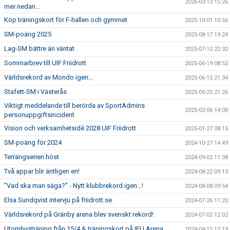
2026-03-13 15:26
mer nedan...
Köp träningskort för F-hallen och gymmet
2025-10-01 10:56
SM-poäng 2025
2025-08-17 19:24
Lag-SM bättre än väntat
2025-07-12 22:32
Sommarbrev till UIF Friidrott
2025-06-19 08:52
Världsrekord av Mondo igen...
2025-06-15 21:34
Stafett-SM i Västerås
2025-05-25 21:26
Viktigt meddelande till berörda av SportAdmins
2025-02-06 14:00
personuppgiftsincident
Vision och verksamhetsidé 2028 UIF Friidrott
2025-01-27 08:15
SM-poäng för 2024
2024-10-27 14:49
Terrängserien höst
2024-09-02 11:38
Två appar blir äntligen en!
2024-08-22 09:13
"Vad ska man säga?" - Nytt klubbrekord igen...!
2024-08-08 09:54
Elsa Sundqvist intervju på friidrott.se
2024-07-26 11:20
Världsrekord på Gränby arena blev svenskt rekord!
2024-07-02 12:02
Utomhusträning från 15/4 & träningskort på IFU Arena
2024-04-15 12:19