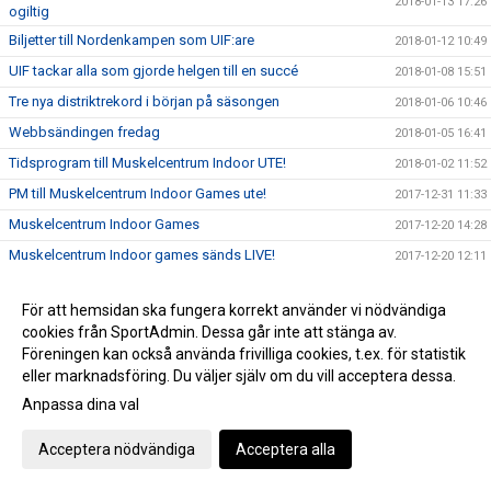
2018-01-13 17:26
ogiltig
Biljetter till Nordenkampen som UIF:are
2018-01-12 10:49
UIF tackar alla som gjorde helgen till en succé
2018-01-08 15:51
Tre nya distriktrekord i början på säsongen
2018-01-06 10:46
Webbsändingen fredag
2018-01-05 16:41
Tidsprogram till Muskelcentrum Indoor UTE!
2018-01-02 11:52
PM till Muskelcentrum Indoor Games ute!
2017-12-31 11:33
Muskelcentrum Indoor Games
2017-12-20 14:28
Muskelcentrum Indoor games sänds LIVE!
2017-12-20 12:11
Säkra din biljetter till Nordenkampen!
2017-12-19 11:25
För att hemsidan ska fungera korrekt använder vi nödvändiga
Öppettider jul/nyår - IFU Arena
2017-12-18 11:54
cookies från SportAdmin. Dessa går inte att stänga av.
Viktig info runt nyanmälan inför VT 2018
2017-12-18 10:52
Föreningen kan också använda frivilliga cookies, t.ex. för statistik
eller marknadsföring. Du väljer själv om du vill acceptera dessa.
Landslagsuppföljning i Uppsala
2017-12-03 19:35
Anpassa dina val
Unga kastare tävlar!
2017-12-03 11:27
Köp din UIF-gran
2017-11-27 14:26
Acceptera nödvändiga
Acceptera alla
Mondo tilldelades priset "Årets genombrott i landslaget"
2017-11-23 08:10