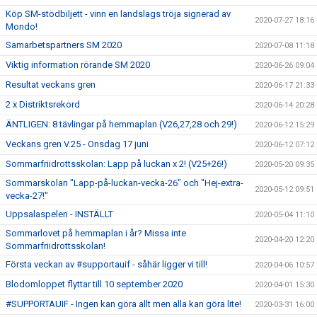
Köp SM-stödbiljett - vinn en landslags tröja signerad av
2020-07-27 18:16
Mondo!
Samarbetspartners SM 2020
2020-07-08 11:18
Viktig information rörande SM 2020
2020-06-26 09:04
Resultat veckans gren
2020-06-17 21:33
2 x Distriktsrekord
2020-06-14 20:28
ÄNTLIGEN: 8 tävlingar på hemmaplan (V26,27,28 och 29!)
2020-06-12 15:29
Veckans gren V.25 - Onsdag 17 juni
2020-06-12 07:12
Sommarfriidrottsskolan: Lapp på luckan x 2! (V25+26!)
2020-05-20 09:35
Sommarskolan "Lapp-på-luckan-vecka-26" och "Hej-extra-
2020-05-12 09:51
vecka-27!"
Uppsalaspelen - INSTÄLLT
2020-05-04 11:10
Sommarlovet på hemmaplan i år? Missa inte
2020-04-20 12:20
Sommarfriidrottsskolan!
Första veckan av #supportauif - såhär ligger vi till!
2020-04-06 10:57
Blodomloppet flyttar till 10 september 2020
2020-04-01 15:30
#SUPPORTAUIF - Ingen kan göra allt men alla kan göra lite!
2020-03-31 16:00