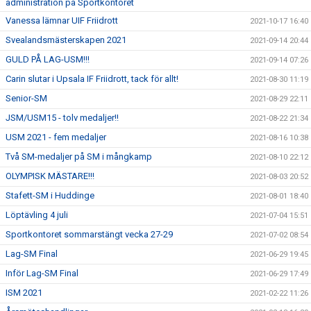
administration på Sportkontoret
Vanessa lämnar UIF Friidrott
2021-10-17 16:40
Svealandsmästerskapen 2021
2021-09-14 20:44
GULD PÅ LAG-USM!!!
2021-09-14 07:26
Carin slutar i Upsala IF Friidrott, tack för allt!
2021-08-30 11:19
Senior-SM
2021-08-29 22:11
JSM/USM15 - tolv medaljer!!
2021-08-22 21:34
USM 2021 - fem medaljer
2021-08-16 10:38
Två SM-medaljer på SM i mångkamp
2021-08-10 22:12
OLYMPISK MÄSTARE!!!
2021-08-03 20:52
Stafett-SM i Huddinge
2021-08-01 18:40
Löptävling 4 juli
2021-07-04 15:51
Sportkontoret sommarstängt vecka 27-29
2021-07-02 08:54
Lag-SM Final
2021-06-29 19:45
Inför Lag-SM Final
2021-06-29 17:49
ISM 2021
2021-02-22 11:26