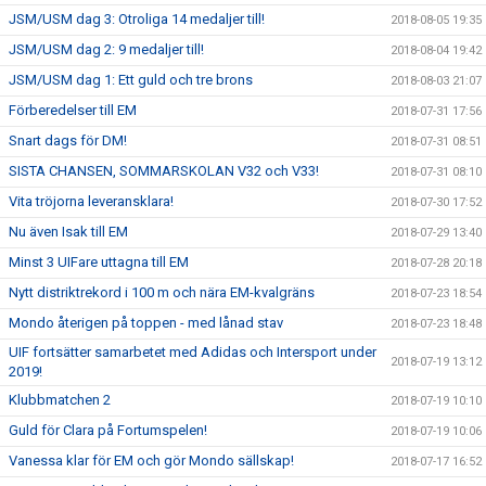
JSM/USM dag 3: Otroliga 14 medaljer till!
2018-08-05 19:35
JSM/USM dag 2: 9 medaljer till!
2018-08-04 19:42
JSM/USM dag 1: Ett guld och tre brons
2018-08-03 21:07
Förberedelser till EM
2018-07-31 17:56
Snart dags för DM!
2018-07-31 08:51
SISTA CHANSEN, SOMMARSKOLAN V32 och V33!
2018-07-31 08:10
Vita tröjorna leveransklara!
2018-07-30 17:52
Nu även Isak till EM
2018-07-29 13:40
Minst 3 UIFare uttagna till EM
2018-07-28 20:18
Nytt distriktrekord i 100 m och nära EM-kvalgräns
2018-07-23 18:54
Mondo återigen på toppen - med lånad stav
2018-07-23 18:48
UIF fortsätter samarbetet med Adidas och Intersport under
2018-07-19 13:12
2019!
Klubbmatchen 2
2018-07-19 10:10
Guld för Clara på Fortumspelen!
2018-07-19 10:06
Vanessa klar för EM och gör Mondo sällskap!
2018-07-17 16:52