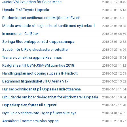
Junior VM-kvalgräns för Caisa-Marie
2018-05-12 18:45
Upsala IF <3 Toyota Uppsala.
2018-05-08 15:13
Blodomloppet certifierad som Miljömärkt Event!
2018-05-08 14:41
Mondo avslutade sin high school-karriär med nytt rekord
2018-05-06 20:05
In memoriam Cai Bäck
2018-05-05 08:39
Springa Blodomloppet i röd kroppsstrumpa
2018-05-01 12:53
Succén för UIFs diskuskastare fortsätter
2018-04-29 16:09
Tränare och aktiva uppmärksammas
2018-04-26 15:04
Kvalgränser till USM-JSM-SM utomhus 2018
2018-04-26 11:12
Handlingsplan mot doping i Upsala IF Friidrott
2018-04-25 12:03
Begränsad tillgänglighet / IFU Arena V17
2018-04-23 13:52
Hur ser bokningen ut på Uppsala Friidrottsarena
2018-04-18 11:04
Erbjudande om boende/lägenhet för elitidrottare i Uppsala
2018-04-18 10:34
Uppsalaspelen flyttas till augusti!
2018-04-17 11:28
Nytt juniorvärldsrekord - igen på Texas Relays
2018-04-01 14:01
Anmälan till sommarskolan öppen!
2018-03-28 10:27