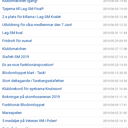
Klubbmatchen igång!
2019-06-04 19:46
Tjejerna till Lag-SM Final!!
2019-06-03 13:09
2:a plats för killarna i Lag-SM Kvalet
2019-06-03 12:48
Utbildning för våra medlemmar den 7 Juni!
2019-06-03 12:25
Lag-SM kval
2019-05-31 11:44
Friidrott för vuxna!
2019-05-29 09:59
Klubbmatchen
2019-05-27 17:08
Stafett-SM 2019
2019-05-27 13:16
En as-nice funktionärsposition!
2019-05-23 13:59
Blodomloppet klart - Tack!
2019-05-13 20:35
Stort deltagande i Turebergsstafetten
2019-05-05 14:34
Klubbrekord för systrarna Knutsson!
2019-04-21 16:40
Bokningar på utomhusarenan 2019
2019-04-15 11:16
Funktionär Blodomloppet
2019-04-09 17:41
Marsspelen
2019-04-02 21:40
5 medaljer på Veteran VM i Polen!
2019-04-02 14:31