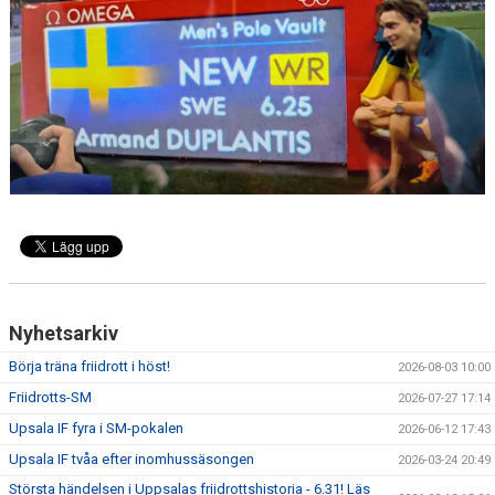
BÖRJA TRÄNA FRIIDROTT
FAQ
MEDLEMSINFO
ARRANGEMANG
FUNKTIONÄRSINFO
RESULTAT
SOMMARFRIIDROTTSSKOLAN
Nyhetsarkiv
STATISTIK
Börja träna friidrott i höst!
2026-08-03 10:00
Friidrotts-SM
2026-07-27 17:14
Upsala IF fyra i SM-pokalen
2026-06-12 17:43
Upsala IF tvåa efter inomhussäsongen
2026-03-24 20:49
Största händelsen i Uppsalas friidrottshistoria - 6.31! Läs