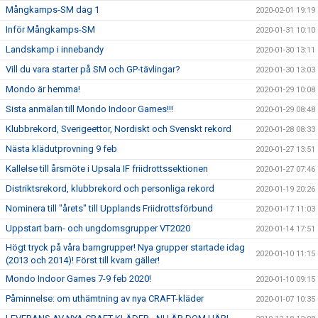
Mångkamps-SM dag 1
2020-02-01 19:19
Inför Mångkamps-SM
2020-01-31 10:10
Landskamp i innebandy
2020-01-30 13:11
Vill du vara starter på SM och GP-tävlingar?
2020-01-30 13:03
Mondo är hemma!
2020-01-29 10:08
Sista anmälan till Mondo Indoor Games!!!
2020-01-29 08:48
Klubbrekord, Sverigeettor, Nordiskt och Svenskt rekord
2020-01-28 08:33
Nästa klädutprovning 9 feb
2020-01-27 13:51
Kallelse till årsmöte i Upsala IF friidrottssektionen
2020-01-27 07:46
Distriktsrekord, klubbrekord och personliga rekord
2020-01-19 20:26
Nominera till "årets" till Upplands Friidrottsförbund
2020-01-17 11:03
Uppstart barn- och ungdomsgrupper VT2020
2020-01-14 17:51
Högt tryck på våra barngrupper! Nya grupper startade idag
2020-01-10 11:15
(2013 och 2014)! Först till kvarn gäller!
Mondo Indoor Games 7-9 feb 2020!
2020-01-10 09:15
Påminnelse: om uthämtning av nya CRAFT-kläder
2020-01-07 10:35