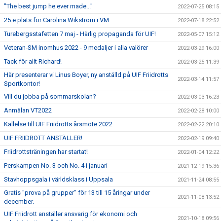
"The best jump he ever made..."
2022-07-25 08:15
25:e plats för Carolina Wikström i VM
2022-07-18 22:52
Turebergsstafetten 7 maj - Härlig propaganda för UIF!
2022-05-07 15:12
Veteran-SM inomhus 2022 - 9 medaljer i alla valörer
2022-03-29 16:00
Tack för allt Richard!
2022-03-25 11:39
Här presenterar vi Linus Boyer, ny anställd på UIF Friidrotts
2022-03-14 11:57
Sportkontor!
Vill du jobba på sommarskolan?
2022-03-03 16:23
Anmälan VT2022
2022-02-28 10:00
Kallelse till UIF Friidrotts årsmöte 2022
2022-02-22 20:10
UIF FRIIDROTT ANSTÄLLER!
2022-02-19 09:40
Friidrottsträningen har startat!
2022-01-04 12:22
Perskampen No. 3 och No. 4 i januari
2021-12-19 15:36
Stavhoppsgala i världsklass i Uppsala
2021-11-24 08:55
Gratis "prova på grupper" för 13 till 15 åringar under
2021-11-08 13:52
december.
UIF Friidrott anställer ansvarig för ekonomi och
2021-10-18 09:56