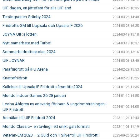
UIF dagen, en jättefest för alla UIF:are!
2024-03-26 10:35
Terrängserien Gränby 2024
2024-03-25 14:40
Friidrotts-SM till Uppsala och Upsala IF 2026
2024-03-23 16:35
JOYNA UIF:s lotteri!
2024-03-19 15:18
Nytt samarbete med Turbo!
2024-03-19 10:37
Sommarfriidrottsskolan 2024
2024-03-05 13:16
UIF JOYNAR
2024-03-01 13:40
Parafriidrott på IFU Arena
2024-02-29 15:53
Knattefriidrott
2024-02-20 15:25
Kallelse till Upsala IF Friidrotts årsmöte 2024
2024-01-26 11:35
Mondo Indoor Games 26-28 januari
2024-01-12 14:55
Levina Ahlgren ny ansvarig för barn & ungdomsträningen i
2024-01-02 14:05
UIF Friidrott
Anmälan till UIF Friidrott 2024
2023-11-24 12:43
Mondo Classic– en tävling i ett unikt galaformat!
2023-11-01 11:19
Veteran-EM 2023 – 2 Guld och 1 Silver till UIF Friidrott!
2023-09-26 20:24