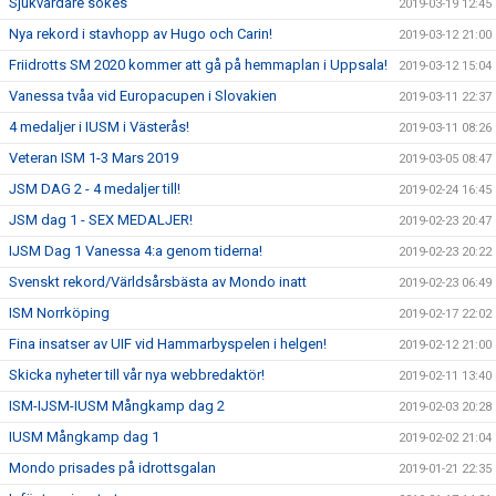
Sjukvårdare sökes
2019-03-19 12:45
Nya rekord i stavhopp av Hugo och Carin!
2019-03-12 21:00
Friidrotts SM 2020 kommer att gå på hemmaplan i Uppsala!
2019-03-12 15:04
Vanessa tvåa vid Europacupen i Slovakien
2019-03-11 22:37
4 medaljer i IUSM i Västerås!
2019-03-11 08:26
Veteran ISM 1-3 Mars 2019
2019-03-05 08:47
JSM DAG 2 - 4 medaljer till!
2019-02-24 16:45
JSM dag 1 - SEX MEDALJER!
2019-02-23 20:47
IJSM Dag 1 Vanessa 4:a genom tiderna!
2019-02-23 20:22
Svenskt rekord/Världsårsbästa av Mondo inatt
2019-02-23 06:49
ISM Norrköping
2019-02-17 22:02
Fina insatser av UIF vid Hammarbyspelen i helgen!
2019-02-12 21:00
Skicka nyheter till vår nya webbredaktör!
2019-02-11 13:40
ISM-IJSM-IUSM Mångkamp dag 2
2019-02-03 20:28
IUSM Mångkamp dag 1
2019-02-02 21:04
Mondo prisades på idrottsgalan
2019-01-21 22:35