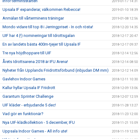
Inför terminsstarten
2019-01-17 14:31
Upsala IF expanderar, välkommen Rebecca!
2019-01-10 18:39
Anmälan till vårterminens träningar
2019-01-08 12:56
Mondo vidare till top 8 i Jerringpriset - In och rösta!
2018-12-20 14:35
UIF har 4 (!) nomineringar till Idrottsgalan
2018-12-17 20:47
En av landets bästa 400m-tjejer till Upsala IF
2018-12-17 09:37
Tre nya höjdhoppare till UIF
2018-12-14 12:56
Årets Idrottsarena 2018 är IFU Arena!
2018-12-14 08:50
Nyheter från Upplands Friidrottsförbund (inbjudan DM mm)
2018-12-12 14:09
Gavlehov Indoor Games
2018-12-11 10:30
Kallur hyllar Upsala IF Friidrott
2018-12-09 13:06
Garantum Sprinter Challenge
2018-12-07 12:59
UIF kläder - erbjudande 5 dec!
2018-11-28 13:27
Vad gör en funktionär?
2018-11-23 12:00
Nya UIF-klädkollektion - 5 december, IFU
2018-11-21 15:09
Uppsala Indoor Games - All info ute!
2018-11-19 12:05