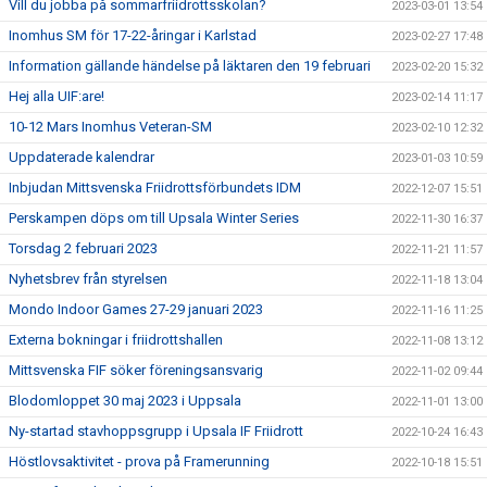
Vill du jobba på sommarfriidrottsskolan?
2023-03-01 13:54
Inomhus SM för 17-22-åringar i Karlstad
2023-02-27 17:48
Information gällande händelse på läktaren den 19 februari
2023-02-20 15:32
Hej alla UIF:are!
2023-02-14 11:17
10-12 Mars Inomhus Veteran-SM
2023-02-10 12:32
Uppdaterade kalendrar
2023-01-03 10:59
Inbjudan Mittsvenska Friidrottsförbundets IDM
2022-12-07 15:51
Perskampen döps om till Upsala Winter Series
2022-11-30 16:37
Torsdag 2 februari 2023
2022-11-21 11:57
Nyhetsbrev från styrelsen
2022-11-18 13:04
Mondo Indoor Games 27-29 januari 2023
2022-11-16 11:25
Externa bokningar i friidrottshallen
2022-11-08 13:12
Mittsvenska FIF söker föreningsansvarig
2022-11-02 09:44
Blodomloppet 30 maj 2023 i Uppsala
2022-11-01 13:00
Ny-startad stavhoppsgrupp i Upsala IF Friidrott
2022-10-24 16:43
Höstlovsaktivitet - prova på Framerunning
2022-10-18 15:51