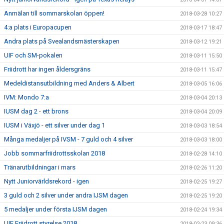
Anmälan till sommarskolan öppen!
2018-03-28 10:27
4:a plats i Europacupen
2018-03-17 18:47
Andra plats på Svealandsmästerskapen
2018-03-12 19:21
UIF och SM-pokalen
2018-03-11 15:50
Friidrott har ingen åldersgräns
2018-03-11 15:47
Medeldistansutbildning med Anders & Albert
2018-03-05 16:06
IVM: Mondo 7:a
2018-03-04 20:13
IUSM dag 2 - ett brons
2018-03-04 20:09
IUSM i Växjö - ett silver under dag 1
2018-03-03 18:54
Många medaljer på IVSM - 7 guld och 4 silver
2018-03-03 18:00
Jobb sommarfriidrottsskolan 2018
2018-02-28 14:10
Tränarutbildningar i mars
2018-02-26 11:20
Nytt Juniorvärldsrekord - igen
2018-02-25 19:27
3 guld och 2 silver under andra IJSM dagen
2018-02-25 19:20
5 medaljer under första IJSM dagen
2018-02-24 19:34
UIF Friidrott styrelse 2018
2018-02-23 09:36