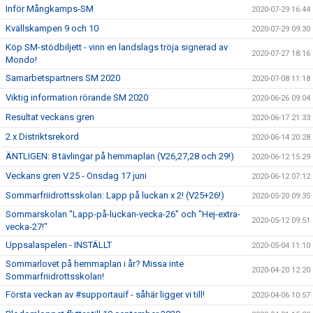
Inför Mångkamps-SM
2020-07-29 16:44
Kvällskampen 9 och 10
2020-07-29 09:30
Köp SM-stödbiljett - vinn en landslags tröja signerad av
2020-07-27 18:16
Mondo!
Samarbetspartners SM 2020
2020-07-08 11:18
Viktig information rörande SM 2020
2020-06-26 09:04
Resultat veckans gren
2020-06-17 21:33
2 x Distriktsrekord
2020-06-14 20:28
ÄNTLIGEN: 8 tävlingar på hemmaplan (V26,27,28 och 29!)
2020-06-12 15:29
Veckans gren V.25 - Onsdag 17 juni
2020-06-12 07:12
Sommarfriidrottsskolan: Lapp på luckan x 2! (V25+26!)
2020-05-20 09:35
Sommarskolan "Lapp-på-luckan-vecka-26" och "Hej-extra-
2020-05-12 09:51
vecka-27!"
Uppsalaspelen - INSTÄLLT
2020-05-04 11:10
Sommarlovet på hemmaplan i år? Missa inte
2020-04-20 12:20
Sommarfriidrottsskolan!
Första veckan av #supportauif - såhär ligger vi till!
2020-04-06 10:57