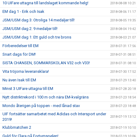
10 UIFare uttagna till landslaget kommande helg!
2018-08-08 10:21
EM dag 1 - Erik och Isak
2018-08-06 11:17
JSM/USM dag 3: Otroliga 14 medaljer till!
2018-08-05 19:35
JSM/USM dag 2: 9 medaljer till!
2018-08-04 19:42
JSM/USM dag 1: Ett guld och tre brons
2018-08-03 21:07
Förberedelser till EM
2018-07-31 17:56
Snart dags för DM!
2018-07-31 08:51
SISTA CHANSEN, SOMMARSKOLAN V32 och V33!
2018-07-31 08:10
Vita tröjorna leveransklara!
2018-07-30 17:52
Nu även Isak till EM
2018-07-29 13:40
Minst 3 UIFare uttagna till EM
2018-07-28 20:18
Nytt distriktrekord i 100 m och nära EM-kvalgräns
2018-07-23 18:54
Mondo återigen på toppen - med lånad stav
2018-07-23 18:48
UIF fortsätter samarbetet med Adidas och Intersport under
2018-07-19 13:12
2019!
Klubbmatchen 2
2018-07-19 10:10
Guld för Clara på Fortumspelen!
2018-07-19 10:06