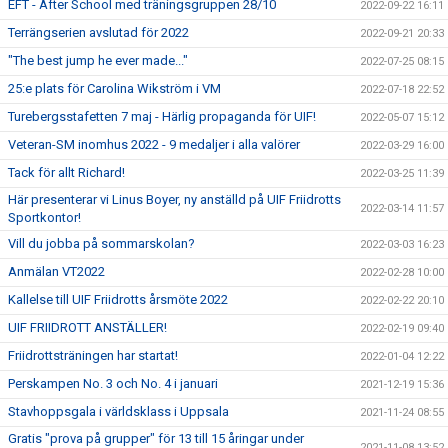
EFT - After School med träningsgruppen 28/10
2022-09-22 16:11
Terrängserien avslutad för 2022
2022-09-21 20:33
"The best jump he ever made..."
2022-07-25 08:15
25:e plats för Carolina Wikström i VM
2022-07-18 22:52
Turebergsstafetten 7 maj - Härlig propaganda för UIF!
2022-05-07 15:12
Veteran-SM inomhus 2022 - 9 medaljer i alla valörer
2022-03-29 16:00
Tack för allt Richard!
2022-03-25 11:39
Här presenterar vi Linus Boyer, ny anställd på UIF Friidrotts
2022-03-14 11:57
Sportkontor!
Vill du jobba på sommarskolan?
2022-03-03 16:23
Anmälan VT2022
2022-02-28 10:00
Kallelse till UIF Friidrotts årsmöte 2022
2022-02-22 20:10
UIF FRIIDROTT ANSTÄLLER!
2022-02-19 09:40
Friidrottsträningen har startat!
2022-01-04 12:22
Perskampen No. 3 och No. 4 i januari
2021-12-19 15:36
Stavhoppsgala i världsklass i Uppsala
2021-11-24 08:55
Gratis "prova på grupper" för 13 till 15 åringar under
2021-11-08 13:52