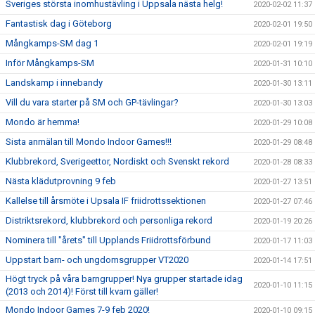
Sveriges största inomhustävling i Uppsala nästa helg!
2020-02-02 11:37
Fantastisk dag i Göteborg
2020-02-01 19:50
Mångkamps-SM dag 1
2020-02-01 19:19
Inför Mångkamps-SM
2020-01-31 10:10
Landskamp i innebandy
2020-01-30 13:11
Vill du vara starter på SM och GP-tävlingar?
2020-01-30 13:03
Mondo är hemma!
2020-01-29 10:08
Sista anmälan till Mondo Indoor Games!!!
2020-01-29 08:48
Klubbrekord, Sverigeettor, Nordiskt och Svenskt rekord
2020-01-28 08:33
Nästa klädutprovning 9 feb
2020-01-27 13:51
Kallelse till årsmöte i Upsala IF friidrottssektionen
2020-01-27 07:46
Distriktsrekord, klubbrekord och personliga rekord
2020-01-19 20:26
Nominera till "årets" till Upplands Friidrottsförbund
2020-01-17 11:03
Uppstart barn- och ungdomsgrupper VT2020
2020-01-14 17:51
Högt tryck på våra barngrupper! Nya grupper startade idag
2020-01-10 11:15
(2013 och 2014)! Först till kvarn gäller!
Mondo Indoor Games 7-9 feb 2020!
2020-01-10 09:15