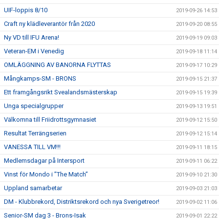
UIF-loppis 8/10
2019-09-26 14:53
Craft ny klädleverantör från 2020
2019-09-20 08:55
Ny VD till IFU Arena!
2019-09-19 09:03
Veteran-EM i Venedig
2019-09-18 11:14
OMLÄGGNING AV BANORNA FLYTTAS
2019-09-17 10:29
Mångkamps-SM - BRONS
2019-09-15 21:37
Ett framgångsrikt Svealandsmästerskap
2019-09-15 19:39
Unga specialgrupper
2019-09-13 19:51
Välkomna till Friidrottsgymnasiet
2019-09-12 15:50
Resultat Terrängserien
2019-09-12 15:14
VANESSA TILL VM!!!
2019-09-11 18:15
Medlemsdagar på Intersport
2019-09-11 06:22
Vinst för Mondo i ”The Match”
2019-09-10 21:30
Uppland samarbetar
2019-09-03 21:03
DM - Klubbrekord, Distriktsrekord och nya Sverigetreor!
2019-09-02 11:06
Senior-SM dag 3 - Brons-Isak
2019-09-01 22:22