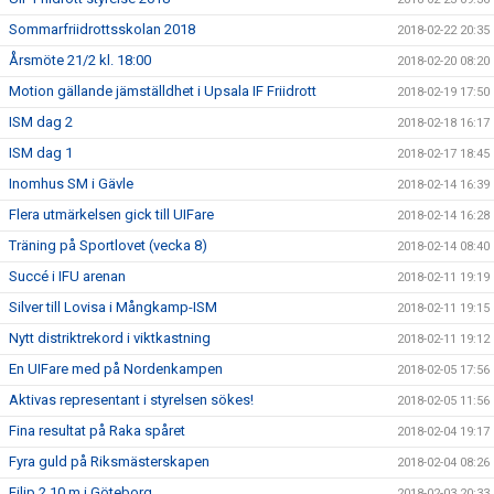
Sommarfriidrottsskolan 2018
2018-02-22 20:35
Årsmöte 21/2 kl. 18:00
2018-02-20 08:20
Motion gällande jämställdhet i Upsala IF Friidrott
2018-02-19 17:50
ISM dag 2
2018-02-18 16:17
ISM dag 1
2018-02-17 18:45
Inomhus SM i Gävle
2018-02-14 16:39
Flera utmärkelsen gick till UIFare
2018-02-14 16:28
Träning på Sportlovet (vecka 8)
2018-02-14 08:40
Succé i IFU arenan
2018-02-11 19:19
Silver till Lovisa i Mångkamp-ISM
2018-02-11 19:15
Nytt distriktrekord i viktkastning
2018-02-11 19:12
En UIFare med på Nordenkampen
2018-02-05 17:56
Aktivas representant i styrelsen sökes!
2018-02-05 11:56
Fina resultat på Raka spåret
2018-02-04 19:17
Fyra guld på Riksmästerskapen
2018-02-04 08:26
Filip 2.10 m i Göteborg
2018-02-03 20:33