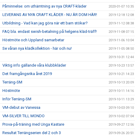
Påminnelse: om uthämtning av nya CRAFT-kläder
2020-01-07 10:35
LEVERANS AV NYA CRAFT KLÄDER - NU ÄR DOM HÄR!
2019-12-18 12:08
Utbildning - Vad kan jag göra när ett barn stökar?
2019-11-12 08:38
FAQ bla. endast swish-betalning på helgens kläd-träff!
2019-11-08 07:15
Höstmöte och Uppland samarbetar
2019-11-06 10:04
Se våran nya klädkollektion - här och nu!
2019-11-05 08:50
2019-10-31 12:44
Viktig info gällande våra klubbkläder
2019-10-23 13:57
Det framgångsrika året 2019
2019-10-21 14:23
Terräng-SM
2019-10-13 20:09
Höstmöte
2019-10-11 14:16
Inför Terräng-SM
2019-10-11 13:29
VM-debut av Vanessa
2019-10-03 09:10
VM-SILVER TILL MONDO
2019-10-02 07:04
Prova-på-träning med Unga Kastare
2019-09-27 12:56
Resultat Terrängserien del 2 och 3
2019-09-26 20:51