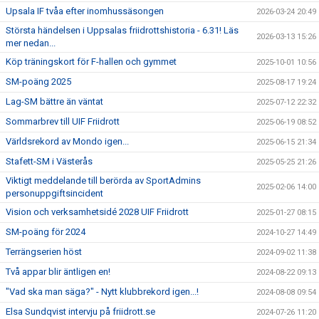
Upsala IF tvåa efter inomhussäsongen
2026-03-24 20:49
Största händelsen i Uppsalas friidrottshistoria - 6.31! Läs
2026-03-13 15:26
mer nedan...
Köp träningskort för F-hallen och gymmet
2025-10-01 10:56
SM-poäng 2025
2025-08-17 19:24
Lag-SM bättre än väntat
2025-07-12 22:32
Sommarbrev till UIF Friidrott
2025-06-19 08:52
Världsrekord av Mondo igen...
2025-06-15 21:34
Stafett-SM i Västerås
2025-05-25 21:26
Viktigt meddelande till berörda av SportAdmins
2025-02-06 14:00
personuppgiftsincident
Vision och verksamhetsidé 2028 UIF Friidrott
2025-01-27 08:15
SM-poäng för 2024
2024-10-27 14:49
Terrängserien höst
2024-09-02 11:38
Två appar blir äntligen en!
2024-08-22 09:13
"Vad ska man säga?" - Nytt klubbrekord igen...!
2024-08-08 09:54
Elsa Sundqvist intervju på friidrott.se
2024-07-26 11:20