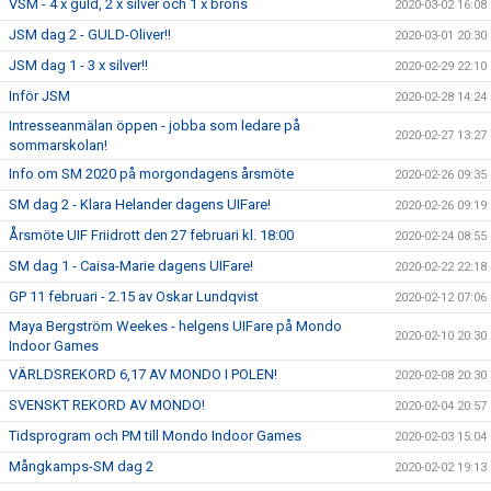
VSM - 4 x guld, 2 x silver och 1 x brons
2020-03-02 16:08
JSM dag 2 - GULD-Oliver!!
2020-03-01 20:30
JSM dag 1 - 3 x silver!!
2020-02-29 22:10
Inför JSM
2020-02-28 14:24
Intresseanmälan öppen - jobba som ledare på
2020-02-27 13:27
sommarskolan!
Info om SM 2020 på morgondagens årsmöte
2020-02-26 09:35
SM dag 2 - Klara Helander dagens UIFare!
2020-02-26 09:19
Årsmöte UIF Friidrott den 27 februari kl. 18:00
2020-02-24 08:55
SM dag 1 - Caisa-Marie dagens UIFare!
2020-02-22 22:18
GP 11 februari - 2.15 av Oskar Lundqvist
2020-02-12 07:06
Maya Bergström Weekes - helgens UIFare på Mondo
2020-02-10 20:30
Indoor Games
VÄRLDSREKORD 6,17 AV MONDO I POLEN!
2020-02-08 20:30
SVENSKT REKORD AV MONDO!
2020-02-04 20:57
Tidsprogram och PM till Mondo Indoor Games
2020-02-03 15:04
Mångkamps-SM dag 2
2020-02-02 19:13