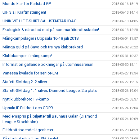
Mondo klar för Karlstad GP
2018-06-16 18:19
UIF 3:a i Kraftmätningen!
2018-06-13 14:14
UNIK VIT UIF T-SHIRT SÄLJSTARTAR IDAG!
2018-06-13 14:05
Ekologisk & närodlad mat på sommarfriidrottsskolan!
2018-06-13 12:20
Mångkampsläger i Uppsala 16-18 juli 2018
2018-06-04 11:57
Många guld på Sayo och tre nya klubbrekord
2018-06-02 20:22
Klubbkampen i mångkamp!
2018-05-31 10:37
Information gällande bokningar på utomhusarenan
2018-05-30 15:11
Vanessa kvalade för senior-EM
2018-05-27 19:34
Stafett-SM dag 2: 2 silver
2018-05-27 19:15
Stafett-SM dag 1: 1 silver; Diamond League: 2:a plats
2018-05-26 19:04
Nytt klubbrekord i 7-kamp
2018-05-25 08:37
Upsala IF Friidrott och GDPR
2018-05-24 12:04
Medlemspris på biljetter till Bauhaus Galan (Diamond
2018-05-24 10:09
League Stockholm)
Elitidrottsboende lägenheter
2018-05-23 14:59
Så otroligt nära i Lag-SM-kvalet
2018-05-20 08:00