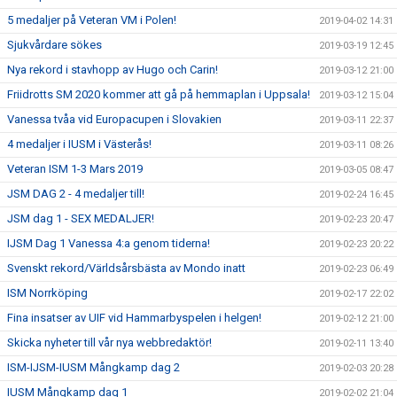
5 medaljer på Veteran VM i Polen!
2019-04-02 14:31
Sjukvårdare sökes
2019-03-19 12:45
Nya rekord i stavhopp av Hugo och Carin!
2019-03-12 21:00
Friidrotts SM 2020 kommer att gå på hemmaplan i Uppsala!
2019-03-12 15:04
Vanessa tvåa vid Europacupen i Slovakien
2019-03-11 22:37
4 medaljer i IUSM i Västerås!
2019-03-11 08:26
Veteran ISM 1-3 Mars 2019
2019-03-05 08:47
JSM DAG 2 - 4 medaljer till!
2019-02-24 16:45
JSM dag 1 - SEX MEDALJER!
2019-02-23 20:47
IJSM Dag 1 Vanessa 4:a genom tiderna!
2019-02-23 20:22
Svenskt rekord/Världsårsbästa av Mondo inatt
2019-02-23 06:49
ISM Norrköping
2019-02-17 22:02
Fina insatser av UIF vid Hammarbyspelen i helgen!
2019-02-12 21:00
Skicka nyheter till vår nya webbredaktör!
2019-02-11 13:40
ISM-IJSM-IUSM Mångkamp dag 2
2019-02-03 20:28
IUSM Mångkamp dag 1
2019-02-02 21:04