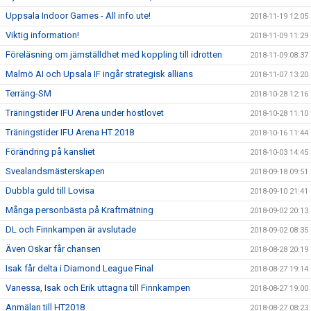
Uppsala Indoor Games - All info ute!
2018-11-19 12:05
Viktig information!
2018-11-09 11:29
Föreläsning om jämställdhet med koppling till idrotten
2018-11-09 08:37
Malmö AI och Upsala IF ingår strategisk allians
2018-11-07 13:20
Terräng-SM
2018-10-28 12:16
Träningstider IFU Arena under höstlovet
2018-10-28 11:10
Träningstider IFU Arena HT 2018
2018-10-16 11:44
Förändring på kansliet
2018-10-03 14:45
Svealandsmästerskapen
2018-09-18 09:51
Dubbla guld till Lovisa
2018-09-10 21:41
Många personbästa på Kraftmätning
2018-09-02 20:13
DL och Finnkampen är avslutade
2018-09-02 08:35
Även Oskar får chansen
2018-08-28 20:19
Isak får delta i Diamond League Final
2018-08-27 19:14
Vanessa, Isak och Erik uttagna till Finnkampen
2018-08-27 19:00
Anmälan till HT2018
2018-08-27 08:23