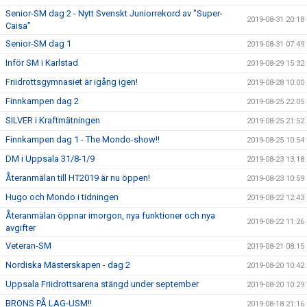
Senior-SM dag 2 - Nytt Svenskt Juniorrekord av "Super-
2019-08-31 20:18
Caisa"
Senior-SM dag 1
2019-08-31 07:49
Inför SM i Karlstad
2019-08-29 15:32
Friidrottsgymnasiet är igång igen!
2019-08-28 10:00
Finnkampen dag 2
2019-08-25 22:05
SILVER i Kraftmätningen
2019-08-25 21:52
Finnkampen dag 1 - The Mondo-show!!
2019-08-25 10:54
DM i Uppsala 31/8-1/9
2019-08-23 13:18
Återanmälan till HT2019 är nu öppen!
2019-08-23 10:59
Hugo och Mondo i tidningen
2019-08-22 12:43
Återanmälan öppnar imorgon, nya funktioner och nya
2019-08-22 11:26
avgifter
Veteran-SM
2019-08-21 08:15
Nordiska Mästerskapen - dag 2
2019-08-20 10:42
Uppsala Friidrottsarena stängd under september
2019-08-20 10:29
BRONS PÅ LAG-USM!!
2019-08-18 21:16