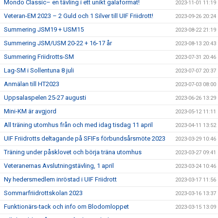
Mondo Classic– en tävling i ett unikt galaformat!
2023-11-01 11:19
Veteran-EM 2023 – 2 Guld och 1 Silver till UIF Friidrott!
2023-09-26 20:24
Summering JSM19 + USM15
2023-08-22 21:19
Summering JSM/USM 20-22 + 16-17 år
2023-08-13 20:43
Summering Friidrotts-SM
2023-07-31 20:46
Lag-SM i Sollentuna 8 juli
2023-07-07 20:37
Anmälan till HT2023
2023-07-03 08:00
Uppsalaspelen 25-27 augusti
2023-06-26 13:29
Mini-KM är avgjord
2023-05-12 11:11
All träning utomhus från och med idag tisdag 11 april
2023-04-11 13:52
UIF Friidrotts deltagande på SFIFs förbundsårsmöte 2023
2023-03-29 10:46
Träning under påsklovet och börja träna utomhus
2023-03-27 09:41
Veteranernas Avslutningstävling, 1 april
2023-03-24 10:46
Ny hedersmedlem inröstad i UIF Friidrott
2023-03-17 11:56
Sommarfriidrottskolan 2023
2023-03-16 13:37
Funktionärs-tack och info om Blodomloppet
2023-03-15 13:09