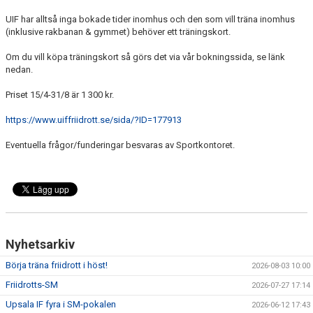
BÖRJA TRÄNA FRIIDROTT
UIF har alltså inga bokade tider inomhus och den som vill träna inomhus
(inklusive rakbanan & gymmet) behöver ett träningskort.
FAQ
Om du vill köpa träningskort så görs det via vår bokningssida, se länk
MEDLEMSINFO
nedan.
ARRANGEMANG
Priset 15/4-31/8 är 1 300 kr.
https://www.uiffriidrott.se/sida/?ID=177913
FUNKTIONÄRSINFO
Eventuella frågor/funderingar besvaras av Sportkontoret.
RESULTAT
SOMMARFRIIDROTTSSKOLAN
STATISTIK
Nyhetsarkiv
Börja träna friidrott i höst!
2026-08-03 10:00
Friidrotts-SM
2026-07-27 17:14
Upsala IF fyra i SM-pokalen
2026-06-12 17:43