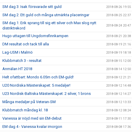
SM dag 3: Isak försvarade sitt guld
2018-08-26 19:55
SM dag 2: Ett guld och många utmärkta placeringar
2018-08-25 22:37
SM dag 1: Erik sprang till sig ett silver och Max slog nytt
2018-08-24 20:47
distriktrekord
Hugo uttagen till Ungdomsfinnkampen
2018-08-21 20:38
DM resultat och tack till alla
2018-08-19 21:16
Lag-USM i Malmö
2018-08-19 18:18
Klubbmatch 3 - resultat
2018-08-15 12:00
Anmälan HT 2018
2018-08-14 12:50
Helt ofattbart: Mondo 6.05m och EM-guld!
2018-08-12 21:21
U20 Nordiska Mästerskapet: 5 medaljer!
2018-08-12 14:48
U23 Nordisk-Baltiska Mästerskapet: 2 silver, 1 brons
2018-08-12 14:27
Många medaljer på Veteran-SM
2018-08-12 13:33
Klubbmatch måndag kl. 18
2018-08-12 08:24
Vanessa är nöjd med sin EM-debut
2018-08-11 17:30
EM dag 4 - Vanessa kvalar imorgon
2018-08-08 17:36