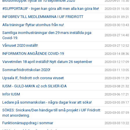
Blodomloppet flyttar till 10 september 2020
2020-04-01 15:30
#SUPPORTAUIF - Ingen kan göra allt men alla kan göra lite!
2020-03-31 16:00
INFOBREV TILL MEDLEMMARNA I UIF FRIIDROTT
2020-03-31 09:21
Alla träningar flyttar utomhus från nu!
2020-03-30 13:43
Samtliga inomhusträningar den 29 mars inställda pga
2020-03-27 14:40
Covid-19.
Vårruset 2020 inställt!
2020-03-27 12:52
INFORMATION ANGÅENDE COVID-19
2020-03-14 08:36
Varvetmilen 18 april inställd! Nytt datum 26 september
2020-03-12 17:09
Sommarfriidrottskolan 2020!
2020-03-11 13:05
Upsala IF, friidrott och corona viruset
2020-03-09 11:29
IUSM - GULD-MAYA x2 och SILVER-IDA
2020-03-08 21:32
Inför IUSM
2020-03-06 17:21
Ledare på sommarskolan - några dagar kvar att söka!
2020-03-05 09:17
SÖKES: Snickare/Den händige till små projekt i UIF Friidrott
2020-03-05 07:59
mot arvordering.
Funktionärsuppdrag i sommar
2020-03-03 13:22