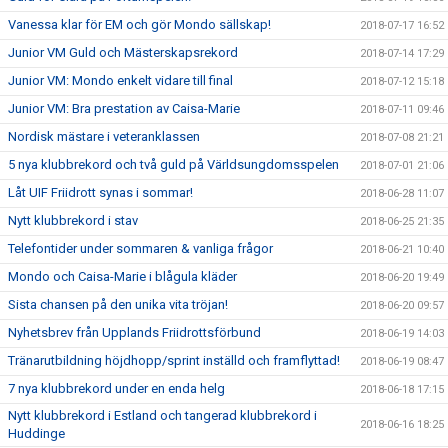
Vanessa klar för EM och gör Mondo sällskap!
2018-07-17 16:52
Junior VM Guld och Mästerskapsrekord
2018-07-14 17:29
Junior VM: Mondo enkelt vidare till final
2018-07-12 15:18
Junior VM: Bra prestation av Caisa-Marie
2018-07-11 09:46
Nordisk mästare i veteranklassen
2018-07-08 21:21
5 nya klubbrekord och två guld på Världsungdomsspelen
2018-07-01 21:06
Låt UIF Friidrott synas i sommar!
2018-06-28 11:07
Nytt klubbrekord i stav
2018-06-25 21:35
Telefontider under sommaren & vanliga frågor
2018-06-21 10:40
Mondo och Caisa-Marie i blågula kläder
2018-06-20 19:49
Sista chansen på den unika vita tröjan!
2018-06-20 09:57
Nyhetsbrev från Upplands Friidrottsförbund
2018-06-19 14:03
Tränarutbildning höjdhopp/sprint inställd och framflyttad!
2018-06-19 08:47
7 nya klubbrekord under en enda helg
2018-06-18 17:15
Nytt klubbrekord i Estland och tangerad klubbrekord i
2018-06-16 18:25
Huddinge