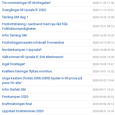
Tre nomineringar till Idrottsgalan!
2020-11-25 11:46
Övergångar till Upsala IF 2020
2020-11-13 10:51
Terräng-SM dag 1
2020-10-25 10:58
Friidrottsträning i samband med nya råd från
2020-10-21 08:13
Folkhälsomyndigheten
Inför Terräng-SM
2020-10-20 10:24
Friidrottsgymnasiets infokväll 9 november
2020-10-13 09:15
Nordenkampen i Uppsala!!
2020-10-08 09:30
Välkommen till Upsala IF, Erik Martinsson!
2020-10-06 16:00
Inget höstläger!
2020-10-05 19:47
Kvällens träningar flyttas inomhus.
2020-10-01 15:32
Unga kastare (födda 2006-2009) bjuder in till prova-på
2020-09-22 13:44
pass för alla!
Inför Stafett-SM
2020-09-11 10:31
Finnkampen 2020
2020-09-06 20:52
Kraftmätningen final
2020-09-06 20:14
Uppstart höstterminen 2020
2020-08-31 16:34