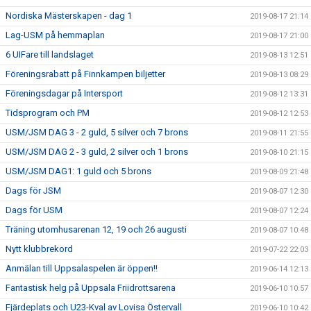
Nordiska Mästerskapen - dag 1
2019-08-17 21:14
Lag-USM på hemmaplan
2019-08-17 21:00
6 UIFare till landslaget
2019-08-13 12:51
Föreningsrabatt på Finnkampen biljetter
2019-08-13 08:29
Föreningsdagar på Intersport
2019-08-12 13:31
Tidsprogram och PM
2019-08-12 12:53
USM/JSM DAG 3 - 2 guld, 5 silver och 7 brons
2019-08-11 21:55
USM/JSM DAG 2 - 3 guld, 2 silver och 1 brons
2019-08-10 21:15
USM/JSM DAG1: 1 guld och 5 brons
2019-08-09 21:48
Dags för JSM
2019-08-07 12:30
Dags för USM
2019-08-07 12:24
Träning utomhusarenan 12, 19 och 26 augusti
2019-08-07 10:48
Nytt klubbrekord
2019-07-22 22:03
Anmälan till Uppsalaspelen är öppen!!
2019-06-14 12:13
Fantastisk helg på Uppsala Friidrottsarena
2019-06-10 10:57
Fjärdeplats och U23-Kval av Lovisa Östervall
2019-06-10 10:42