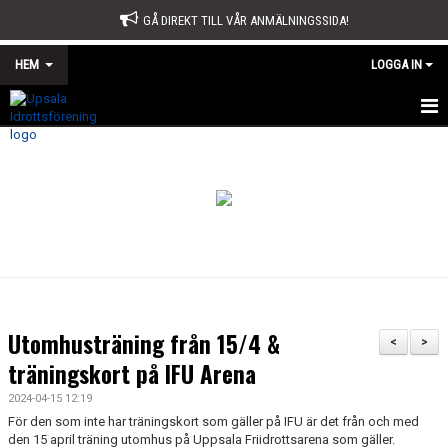
GÅ DIREKT TILL VÅR ANMÄLNINGSSIDA!
HEM
LOGGA IN
START
OM OSS
STYRELSE
SPORTKONTORET
STADGAR
Utomhusträning från 15/4 &
<
>
ÅRSMÖTE
träningskort på IFU Arena
2024-04-15 12:19
ÅRSBERÄTTELSE OCH VERKSAMHETSPLAN
För den som inte har träningskort som gäller på IFU är det från och med
den 15 april träning utomhus på Uppsala Friidrottsarena som gäller.