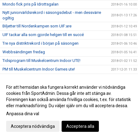
Mondo fick pris på Idrottsgalan
2018-01-16 10:00
Nytt juniorvärldsrekord i säsongsdebut - men dessvärre
2018-01-13 17:26
ogiltig
Biljetter till Nordenkampen som UIF:are
2018-01-12 10:49
UIF tackar alla som gjorde helgen till en succé
2018-01-08 15:51
Tre nya distriktrekord i början på säsongen
2018-01-06 10:46
Webbsändingen fredag
2018-01-05 16:41
Tidsprogram till Muskelcentrum Indoor UTE!
2018-01-02 11:52
PM till Muskelcentrum Indoor Games ute!
2017-12-31 11:33
Muskelcentrum Indoor Games
2017-12-20 14:28
Muskelcentrum Indoor games sänds LIVE!
För att hemsidan ska fungera korrekt använder vi nödvändiga
2017-12-20 12:11
cookies från SportAdmin. Dessa går inte att stänga av.
Säkra din biljetter till Nordenkampen!
2017-12-19 11:25
Föreningen kan också använda frivilliga cookies, t.ex. för statistik
Öppettider jul/nyår - IFU Arena
2017-12-18 11:54
eller marknadsföring. Du väljer själv om du vill acceptera dessa.
Viktig info runt nyanmälan inför VT 2018
2017-12-18 10:52
Anpassa dina val
Landslagsuppföljning i Uppsala
2017-12-03 19:35
Acceptera nödvändiga
Acceptera alla
Unga kastare tävlar!
2017-12-03 11:27