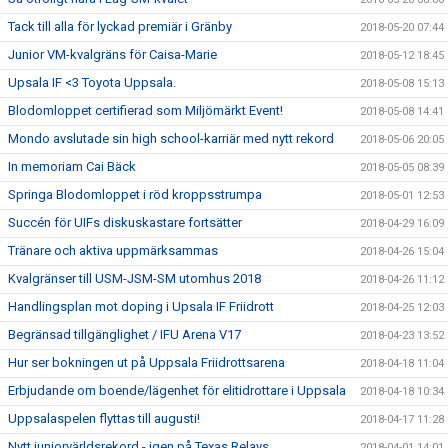
Tack till alla för lyckad premiär i Gränby
2018-05-20 07:44
Junior VM-kvalgräns för Caisa-Marie
2018-05-12 18:45
Upsala IF <3 Toyota Uppsala.
2018-05-08 15:13
Blodomloppet certifierad som Miljömärkt Event!
2018-05-08 14:41
Mondo avslutade sin high school-karriär med nytt rekord
2018-05-06 20:05
In memoriam Cai Bäck
2018-05-05 08:39
Springa Blodomloppet i röd kroppsstrumpa
2018-05-01 12:53
Succén för UIFs diskuskastare fortsätter
2018-04-29 16:09
Tränare och aktiva uppmärksammas
2018-04-26 15:04
Kvalgränser till USM-JSM-SM utomhus 2018
2018-04-26 11:12
Handlingsplan mot doping i Upsala IF Friidrott
2018-04-25 12:03
Begränsad tillgänglighet / IFU Arena V17
2018-04-23 13:52
Hur ser bokningen ut på Uppsala Friidrottsarena
2018-04-18 11:04
Erbjudande om boende/lägenhet för elitidrottare i Uppsala
2018-04-18 10:34
Uppsalaspelen flyttas till augusti!
2018-04-17 11:28
Nytt juniorvärldsrekord - igen på Texas Relays
2018-04-01 14:01