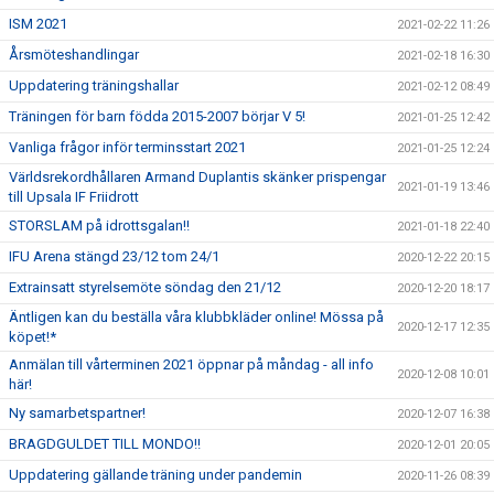
ISM 2021
2021-02-22 11:26
Årsmöteshandlingar
2021-02-18 16:30
Uppdatering träningshallar
2021-02-12 08:49
Träningen för barn födda 2015-2007 börjar V 5!
2021-01-25 12:42
Vanliga frågor inför terminsstart 2021
2021-01-25 12:24
Världsrekordhållaren Armand Duplantis skänker prispengar
2021-01-19 13:46
till Upsala IF Friidrott
STORSLAM på idrottsgalan!!
2021-01-18 22:40
IFU Arena stängd 23/12 tom 24/1
2020-12-22 20:15
Extrainsatt styrelsemöte söndag den 21/12
2020-12-20 18:17
Äntligen kan du beställa våra klubbkläder online! Mössa på
2020-12-17 12:35
köpet!*
Anmälan till vårterminen 2021 öppnar på måndag - all info
2020-12-08 10:01
här!
Ny samarbetspartner!
2020-12-07 16:38
BRAGDGULDET TILL MONDO!!
2020-12-01 20:05
Uppdatering gällande träning under pandemin
2020-11-26 08:39