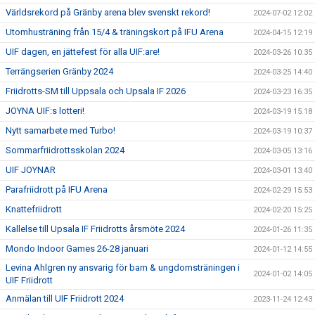
Världsrekord på Gränby arena blev svenskt rekord!
2024-07-02 12:02
Utomhusträning från 15/4 & träningskort på IFU Arena
2024-04-15 12:19
UIF dagen, en jättefest för alla UIF:are!
2024-03-26 10:35
Terrängserien Gränby 2024
2024-03-25 14:40
Friidrotts-SM till Uppsala och Upsala IF 2026
2024-03-23 16:35
JOYNA UIF:s lotteri!
2024-03-19 15:18
Nytt samarbete med Turbo!
2024-03-19 10:37
Sommarfriidrottsskolan 2024
2024-03-05 13:16
UIF JOYNAR
2024-03-01 13:40
Parafriidrott på IFU Arena
2024-02-29 15:53
Knattefriidrott
2024-02-20 15:25
Kallelse till Upsala IF Friidrotts årsmöte 2024
2024-01-26 11:35
Mondo Indoor Games 26-28 januari
2024-01-12 14:55
Levina Ahlgren ny ansvarig för barn & ungdomsträningen i
2024-01-02 14:05
UIF Friidrott
Anmälan till UIF Friidrott 2024
2023-11-24 12:43