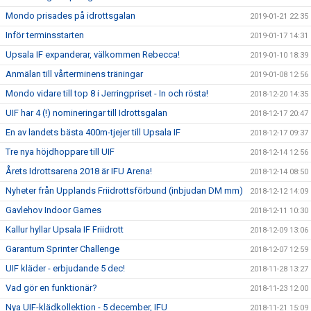
Mondo prisades på idrottsgalan
2019-01-21 22:35
Inför terminsstarten
2019-01-17 14:31
Upsala IF expanderar, välkommen Rebecca!
2019-01-10 18:39
Anmälan till vårterminens träningar
2019-01-08 12:56
Mondo vidare till top 8 i Jerringpriset - In och rösta!
2018-12-20 14:35
UIF har 4 (!) nomineringar till Idrottsgalan
2018-12-17 20:47
En av landets bästa 400m-tjejer till Upsala IF
2018-12-17 09:37
Tre nya höjdhoppare till UIF
2018-12-14 12:56
Årets Idrottsarena 2018 är IFU Arena!
2018-12-14 08:50
Nyheter från Upplands Friidrottsförbund (inbjudan DM mm)
2018-12-12 14:09
Gavlehov Indoor Games
2018-12-11 10:30
Kallur hyllar Upsala IF Friidrott
2018-12-09 13:06
Garantum Sprinter Challenge
2018-12-07 12:59
UIF kläder - erbjudande 5 dec!
2018-11-28 13:27
Vad gör en funktionär?
2018-11-23 12:00
Nya UIF-klädkollektion - 5 december, IFU
2018-11-21 15:09