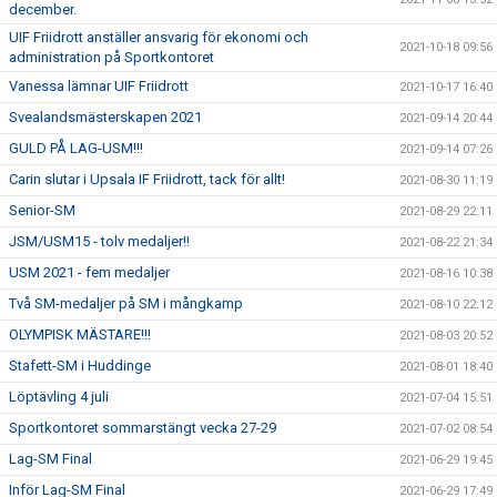
december.
UIF Friidrott anställer ansvarig för ekonomi och
2021-10-18 09:56
administration på Sportkontoret
Vanessa lämnar UIF Friidrott
2021-10-17 16:40
Svealandsmästerskapen 2021
2021-09-14 20:44
GULD PÅ LAG-USM!!!
2021-09-14 07:26
Carin slutar i Upsala IF Friidrott, tack för allt!
2021-08-30 11:19
Senior-SM
2021-08-29 22:11
JSM/USM15 - tolv medaljer!!
2021-08-22 21:34
USM 2021 - fem medaljer
2021-08-16 10:38
Två SM-medaljer på SM i mångkamp
2021-08-10 22:12
OLYMPISK MÄSTARE!!!
2021-08-03 20:52
Stafett-SM i Huddinge
2021-08-01 18:40
Löptävling 4 juli
2021-07-04 15:51
Sportkontoret sommarstängt vecka 27-29
2021-07-02 08:54
Lag-SM Final
2021-06-29 19:45
Inför Lag-SM Final
2021-06-29 17:49