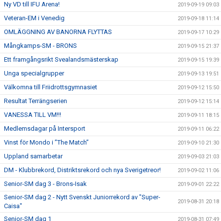
Ny VD till IFU Arena!
2019-09-19 09:03
Veteran-EM i Venedig
2019-09-18 11:14
OMLÄGGNING AV BANORNA FLYTTAS
2019-09-17 10:29
Mångkamps-SM - BRONS
2019-09-15 21:37
Ett framgångsrikt Svealandsmästerskap
2019-09-15 19:39
Unga specialgrupper
2019-09-13 19:51
Välkomna till Friidrottsgymnasiet
2019-09-12 15:50
Resultat Terrängserien
2019-09-12 15:14
VANESSA TILL VM!!!
2019-09-11 18:15
Medlemsdagar på Intersport
2019-09-11 06:22
Vinst för Mondo i ”The Match”
2019-09-10 21:30
Uppland samarbetar
2019-09-03 21:03
DM - Klubbrekord, Distriktsrekord och nya Sverigetreor!
2019-09-02 11:06
Senior-SM dag 3 - Brons-Isak
2019-09-01 22:22
Senior-SM dag 2 - Nytt Svenskt Juniorrekord av "Super-
2019-08-31 20:18
Caisa"
Senior-SM dag 1
2019-08-31 07:49