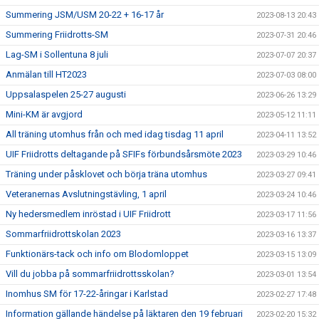
Summering JSM/USM 20-22 + 16-17 år
2023-08-13 20:43
Summering Friidrotts-SM
2023-07-31 20:46
Lag-SM i Sollentuna 8 juli
2023-07-07 20:37
Anmälan till HT2023
2023-07-03 08:00
Uppsalaspelen 25-27 augusti
2023-06-26 13:29
Mini-KM är avgjord
2023-05-12 11:11
All träning utomhus från och med idag tisdag 11 april
2023-04-11 13:52
UIF Friidrotts deltagande på SFIFs förbundsårsmöte 2023
2023-03-29 10:46
Träning under påsklovet och börja träna utomhus
2023-03-27 09:41
Veteranernas Avslutningstävling, 1 april
2023-03-24 10:46
Ny hedersmedlem inröstad i UIF Friidrott
2023-03-17 11:56
Sommarfriidrottskolan 2023
2023-03-16 13:37
Funktionärs-tack och info om Blodomloppet
2023-03-15 13:09
Vill du jobba på sommarfriidrottsskolan?
2023-03-01 13:54
Inomhus SM för 17-22-åringar i Karlstad
2023-02-27 17:48
Information gällande händelse på läktaren den 19 februari
2023-02-20 15:32