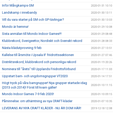
Inför Mångkamps-SM
2020-01-31 10:10
Landskamp i innebandy
2020-01-30 13:11
Vill du vara starter på SM och GP-tävlingar?
2020-01-30 13:03
Mondo är hemma!
2020-01-29 10:08
Sista anmälan till Mondo Indoor Games!!!
2020-01-29 08:48
Klubbrekord, Sverigeettor, Nordiskt och Svenskt rekord
2020-01-28 08:33
Nästa klädutprovning 9 feb
2020-01-27 13:51
Kallelse till årsmöte i Upsala IF friidrottssektionen
2020-01-27 07:46
Distriktsrekord, klubbrekord och personliga rekord
2020-01-19 20:26
Nominera till "årets" till Upplands Friidrottsförbund
2020-01-17 11:03
Uppstart barn- och ungdomsgrupper VT2020
2020-01-14 17:51
Högt tryck på våra barngrupper! Nya grupper startade idag
2020-01-10 11:15
(2013 och 2014)! Först till kvarn gäller!
Mondo Indoor Games 7-9 feb 2020!
2020-01-10 09:15
Påminnelse: om uthämtning av nya CRAFT-kläder
2020-01-07 10:35
LEVERANS AV NYA CRAFT KLÄDER - NU ÄR DOM HÄR!
2019-12-18 12:08