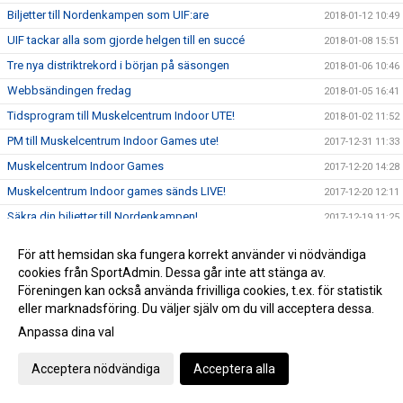
Biljetter till Nordenkampen som UIF:are
2018-01-12 10:49
UIF tackar alla som gjorde helgen till en succé
2018-01-08 15:51
Tre nya distriktrekord i början på säsongen
2018-01-06 10:46
Webbsändingen fredag
2018-01-05 16:41
Tidsprogram till Muskelcentrum Indoor UTE!
2018-01-02 11:52
PM till Muskelcentrum Indoor Games ute!
2017-12-31 11:33
Muskelcentrum Indoor Games
2017-12-20 14:28
Muskelcentrum Indoor games sänds LIVE!
2017-12-20 12:11
Säkra din biljetter till Nordenkampen!
2017-12-19 11:25
Öppettider jul/nyår - IFU Arena
2017-12-18 11:54
För att hemsidan ska fungera korrekt använder vi nödvändiga
Viktig info runt nyanmälan inför VT 2018
2017-12-18 10:52
cookies från SportAdmin. Dessa går inte att stänga av.
Föreningen kan också använda frivilliga cookies, t.ex. för statistik
Landslagsuppföljning i Uppsala
2017-12-03 19:35
eller marknadsföring. Du väljer själv om du vill acceptera dessa.
Unga kastare tävlar!
2017-12-03 11:27
Anpassa dina val
Köp din UIF-gran
2017-11-27 14:26
Mondo tilldelades priset "Årets genombrott i landslaget"
Acceptera nödvändiga
Acceptera alla
2017-11-23 08:10
SM Kvalgränser inomhus 2018 uppdaterade
2017-11-07 14:43