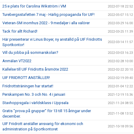
25:e plats för Carolina Wikström i VM
2022-07-18 22:52
Turebergsstafetten 7 maj - Härlig propaganda för UIF!
2022-05-07 15:12
Veteran-SM inomhus 2022 - 9 medaljer i alla valörer
2022-03-29 16:00
Tack för allt Richard!
2022-03-25 11:39
Här presenterar vi Linus Boyer, ny anställd på UIF Friidrotts
2022-03-14 11:57
Sportkontor!
Vill du jobba på sommarskolan?
2022-03-03 16:23
Anmälan VT2022
2022-02-28 10:00
Kallelse till UIF Friidrotts årsmöte 2022
2022-02-22 20:10
UIF FRIIDROTT ANSTÄLLER!
2022-02-19 09:40
Friidrottsträningen har startat!
2022-01-04 12:22
Perskampen No. 3 och No. 4 i januari
2021-12-19 15:36
Stavhoppsgala i världsklass i Uppsala
2021-11-24 08:55
Gratis "prova på grupper" för 13 till 15 åringar under
2021-11-08 13:52
december.
UIF Friidrott anställer ansvarig för ekonomi och
2021-10-18 09:56
administration på Sportkontoret