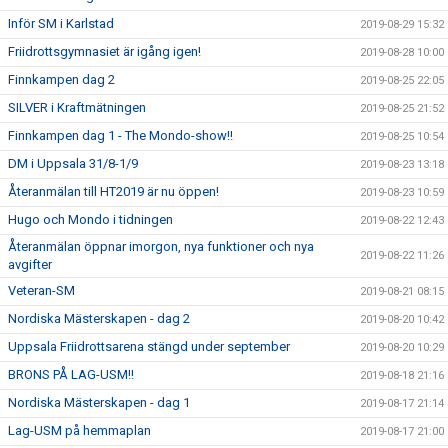
Inför SM i Karlstad
2019-08-29 15:32
Friidrottsgymnasiet är igång igen!
2019-08-28 10:00
Finnkampen dag 2
2019-08-25 22:05
SILVER i Kraftmätningen
2019-08-25 21:52
Finnkampen dag 1 - The Mondo-show!!
2019-08-25 10:54
DM i Uppsala 31/8-1/9
2019-08-23 13:18
Återanmälan till HT2019 är nu öppen!
2019-08-23 10:59
Hugo och Mondo i tidningen
2019-08-22 12:43
Återanmälan öppnar imorgon, nya funktioner och nya
2019-08-22 11:26
avgifter
Veteran-SM
2019-08-21 08:15
Nordiska Mästerskapen - dag 2
2019-08-20 10:42
Uppsala Friidrottsarena stängd under september
2019-08-20 10:29
BRONS PÅ LAG-USM!!
2019-08-18 21:16
Nordiska Mästerskapen - dag 1
2019-08-17 21:14
Lag-USM på hemmaplan
2019-08-17 21:00