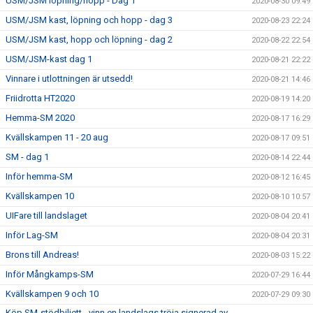
USM/JSM löpning/hopp - Dag 1
2020-08-30 09:49
USM/JSM kast, löpning och hopp - dag 3
2020-08-23 22:24
USM/JSM kast, hopp och löpning - dag 2
2020-08-22 22:54
USM/JSM-kast dag 1
2020-08-21 22:22
Vinnare i utlottningen är utsedd!
2020-08-21 14:46
Friidrotta HT2020
2020-08-19 14:20
Hemma-SM 2020
2020-08-17 16:29
Kvällskampen 11 - 20 aug
2020-08-17 09:51
SM - dag 1
2020-08-14 22:44
Inför hemma-SM
2020-08-12 16:45
Kvällskampen 10
2020-08-10 10:57
UIFare till landslaget
2020-08-04 20:41
Inför Lag-SM
2020-08-04 20:31
Brons till Andreas!
2020-08-03 15:22
Inför Mångkamps-SM
2020-07-29 16:44
Kvällskampen 9 och 10
2020-07-29 09:30
Köp SM-stödbiljett - vinn en landslags tröja signerad av