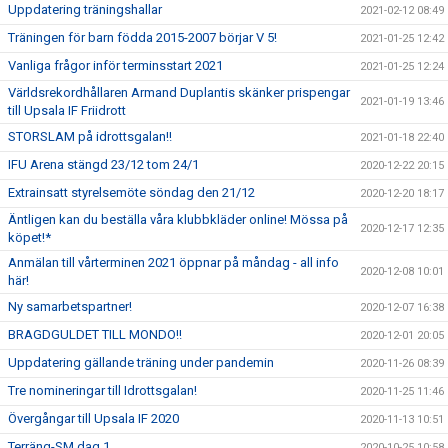
Uppdatering träningshallar
2021-02-12 08:49
Träningen för barn födda 2015-2007 börjar V 5!
2021-01-25 12:42
Vanliga frågor inför terminsstart 2021
2021-01-25 12:24
Världsrekordhållaren Armand Duplantis skänker prispengar
2021-01-19 13:46
till Upsala IF Friidrott
STORSLAM på idrottsgalan!!
2021-01-18 22:40
IFU Arena stängd 23/12 tom 24/1
2020-12-22 20:15
Extrainsatt styrelsemöte söndag den 21/12
2020-12-20 18:17
Äntligen kan du beställa våra klubbkläder online! Mössa på
2020-12-17 12:35
köpet!*
Anmälan till vårterminen 2021 öppnar på måndag - all info
2020-12-08 10:01
här!
Ny samarbetspartner!
2020-12-07 16:38
BRAGDGULDET TILL MONDO!!
2020-12-01 20:05
Uppdatering gällande träning under pandemin
2020-11-26 08:39
Tre nomineringar till Idrottsgalan!
2020-11-25 11:46
Övergångar till Upsala IF 2020
2020-11-13 10:51
Terräng-SM dag 1
2020-10-25 10:58