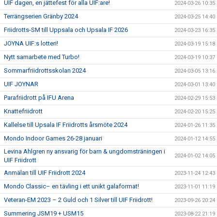
UIF dagen, en jättefest för alla UIF:are!
2024-03-26 10:35
Terrängserien Gränby 2024
2024-03-25 14:40
Friidrotts-SM till Uppsala och Upsala IF 2026
2024-03-23 16:35
JOYNA UIF:s lotteri!
2024-03-19 15:18
Nytt samarbete med Turbo!
2024-03-19 10:37
Sommarfriidrottsskolan 2024
2024-03-05 13:16
UIF JOYNAR
2024-03-01 13:40
Parafriidrott på IFU Arena
2024-02-29 15:53
Knattefriidrott
2024-02-20 15:25
Kallelse till Upsala IF Friidrotts årsmöte 2024
2024-01-26 11:35
Mondo Indoor Games 26-28 januari
2024-01-12 14:55
Levina Ahlgren ny ansvarig för barn & ungdomsträningen i
2024-01-02 14:05
UIF Friidrott
Anmälan till UIF Friidrott 2024
2023-11-24 12:43
Mondo Classic– en tävling i ett unikt galaformat!
2023-11-01 11:19
Veteran-EM 2023 – 2 Guld och 1 Silver till UIF Friidrott!
2023-09-26 20:24
Summering JSM19 + USM15
2023-08-22 21:19