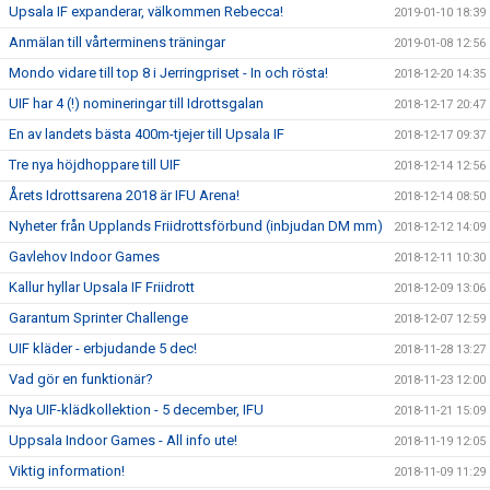
Upsala IF expanderar, välkommen Rebecca!
2019-01-10 18:39
Anmälan till vårterminens träningar
2019-01-08 12:56
Mondo vidare till top 8 i Jerringpriset - In och rösta!
2018-12-20 14:35
UIF har 4 (!) nomineringar till Idrottsgalan
2018-12-17 20:47
En av landets bästa 400m-tjejer till Upsala IF
2018-12-17 09:37
Tre nya höjdhoppare till UIF
2018-12-14 12:56
Årets Idrottsarena 2018 är IFU Arena!
2018-12-14 08:50
Nyheter från Upplands Friidrottsförbund (inbjudan DM mm)
2018-12-12 14:09
Gavlehov Indoor Games
2018-12-11 10:30
Kallur hyllar Upsala IF Friidrott
2018-12-09 13:06
Garantum Sprinter Challenge
2018-12-07 12:59
UIF kläder - erbjudande 5 dec!
2018-11-28 13:27
Vad gör en funktionär?
2018-11-23 12:00
Nya UIF-klädkollektion - 5 december, IFU
2018-11-21 15:09
Uppsala Indoor Games - All info ute!
2018-11-19 12:05
Viktig information!
2018-11-09 11:29