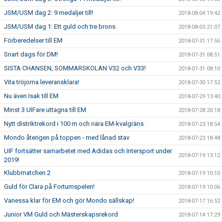
JSM/USM dag 2: 9 medaljer till!
2018-08-04 19:42
JSM/USM dag 1: Ett guld och tre brons
2018-08-03 21:07
Förberedelser till EM
2018-07-31 17:56
Snart dags för DM!
2018-07-31 08:51
SISTA CHANSEN, SOMMARSKOLAN V32 och V33!
2018-07-31 08:10
Vita tröjorna leveransklara!
2018-07-30 17:52
Nu även Isak till EM
2018-07-29 13:40
Minst 3 UIFare uttagna till EM
2018-07-28 20:18
Nytt distriktrekord i 100 m och nära EM-kvalgräns
2018-07-23 18:54
Mondo återigen på toppen - med lånad stav
2018-07-23 18:48
UIF fortsätter samarbetet med Adidas och Intersport under
2018-07-19 13:12
2019!
Klubbmatchen 2
2018-07-19 10:10
Guld för Clara på Fortumspelen!
2018-07-19 10:06
Vanessa klar för EM och gör Mondo sällskap!
2018-07-17 16:52
Junior VM Guld och Mästerskapsrekord
2018-07-14 17:29