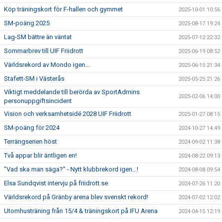
Köp träningskort för F-hallen och gymmet
2025-10-01 10:56
SM-poäng 2025
2025-08-17 19:24
Lag-SM bättre än väntat
2025-07-12 22:32
Sommarbrev till UIF Friidrott
2025-06-19 08:52
Världsrekord av Mondo igen...
2025-06-15 21:34
Stafett-SM i Västerås
2025-05-25 21:26
Viktigt meddelande till berörda av SportAdmins
2025-02-06 14:00
personuppgiftsincident
Vision och verksamhetsidé 2028 UIF Friidrott
2025-01-27 08:15
SM-poäng för 2024
2024-10-27 14:49
Terrängserien höst
2024-09-02 11:38
Två appar blir äntligen en!
2024-08-22 09:13
"Vad ska man säga?" - Nytt klubbrekord igen...!
2024-08-08 09:54
Elsa Sundqvist intervju på friidrott.se
2024-07-26 11:20
Världsrekord på Gränby arena blev svenskt rekord!
2024-07-02 12:02
Utomhusträning från 15/4 & träningskort på IFU Arena
2024-04-15 12:19