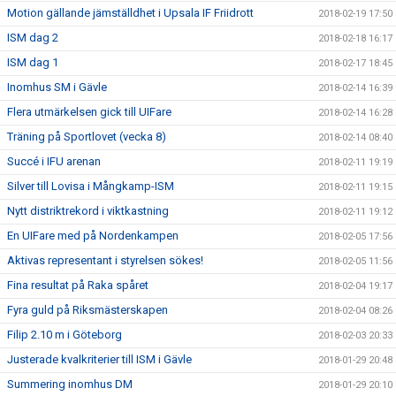
Motion gällande jämställdhet i Upsala IF Friidrott
2018-02-19 17:50
ISM dag 2
2018-02-18 16:17
ISM dag 1
2018-02-17 18:45
Inomhus SM i Gävle
2018-02-14 16:39
Flera utmärkelsen gick till UIFare
2018-02-14 16:28
Träning på Sportlovet (vecka 8)
2018-02-14 08:40
Succé i IFU arenan
2018-02-11 19:19
Silver till Lovisa i Mångkamp-ISM
2018-02-11 19:15
Nytt distriktrekord i viktkastning
2018-02-11 19:12
En UIFare med på Nordenkampen
2018-02-05 17:56
Aktivas representant i styrelsen sökes!
2018-02-05 11:56
Fina resultat på Raka spåret
2018-02-04 19:17
Fyra guld på Riksmästerskapen
2018-02-04 08:26
Filip 2.10 m i Göteborg
2018-02-03 20:33
Justerade kvalkriterier till ISM i Gävle
2018-01-29 20:48
Summering inomhus DM
2018-01-29 20:10