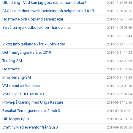
Utbildning - Vad kan jag göra när ett barn stökar?
2019-11-12 08:38
FAQ bla. endast swish-betalning på helgens kläd-träff!
2019-11-08 07:15
Höstmöte och Uppland samarbetar
2019-11-06 10:04
Se våran nya klädkollektion - här och nu!
2019-11-05 08:50
2019-10-31 12:44
Viktig info gällande våra klubbkläder
2019-10-23 13:57
Det framgångsrika året 2019
2019-10-21 14:23
Terräng-SM
2019-10-13 20:09
Höstmöte
2019-10-11 14:16
Inför Terräng-SM
2019-10-11 13:29
VM-debut av Vanessa
2019-10-03 09:10
VM-SILVER TILL MONDO
2019-10-02 07:04
Prova-på-träning med Unga Kastare
2019-09-27 12:56
Resultat Terrängserien del 2 och 3
2019-09-26 20:51
UIF-loppis 8/10
2019-09-26 14:53
Craft ny klädleverantör från 2020
2019-09-20 08:55