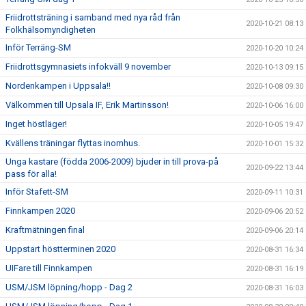
Friidrottsträning i samband med nya råd från
2020-10-21 08:13
Folkhälsomyndigheten
Inför Terräng-SM
2020-10-20 10:24
Friidrottsgymnasiets infokväll 9 november
2020-10-13 09:15
Nordenkampen i Uppsala!!
2020-10-08 09:30
Välkommen till Upsala IF, Erik Martinsson!
2020-10-06 16:00
Inget höstläger!
2020-10-05 19:47
Kvällens träningar flyttas inomhus.
2020-10-01 15:32
Unga kastare (födda 2006-2009) bjuder in till prova-på
2020-09-22 13:44
pass för alla!
Inför Stafett-SM
2020-09-11 10:31
Finnkampen 2020
2020-09-06 20:52
Kraftmätningen final
2020-09-06 20:14
Uppstart höstterminen 2020
2020-08-31 16:34
UIFare till Finnkampen
2020-08-31 16:19
USM/JSM löpning/hopp - Dag 2
2020-08-31 16:03