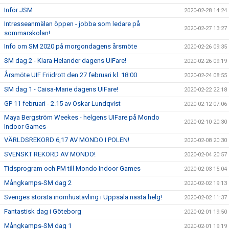
Inför JSM
2020-02-28 14:24
Intresseanmälan öppen - jobba som ledare på
2020-02-27 13:27
sommarskolan!
Info om SM 2020 på morgondagens årsmöte
2020-02-26 09:35
SM dag 2 - Klara Helander dagens UIFare!
2020-02-26 09:19
Årsmöte UIF Friidrott den 27 februari kl. 18:00
2020-02-24 08:55
SM dag 1 - Caisa-Marie dagens UIFare!
2020-02-22 22:18
GP 11 februari - 2.15 av Oskar Lundqvist
2020-02-12 07:06
Maya Bergström Weekes - helgens UIFare på Mondo
2020-02-10 20:30
Indoor Games
VÄRLDSREKORD 6,17 AV MONDO I POLEN!
2020-02-08 20:30
SVENSKT REKORD AV MONDO!
2020-02-04 20:57
Tidsprogram och PM till Mondo Indoor Games
2020-02-03 15:04
Mångkamps-SM dag 2
2020-02-02 19:13
Sveriges största inomhustävling i Uppsala nästa helg!
2020-02-02 11:37
Fantastisk dag i Göteborg
2020-02-01 19:50
Mångkamps-SM dag 1
2020-02-01 19:19