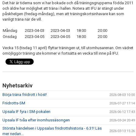
BÖRJA TRÄNA FRIIDROTT
Det här är tiderna som vi har bokade och då träningsgrupperna födda 2011
och äldre har möjlighet att träna i hallen. Notera att IFU är stängt under
påskhelgen (fredag-måndag), men att träningskortsinhavare kan som
FAQ
vanligt träna när de vill.
MEDLEMSINFO
Måndag
2023-04-03
2023-04-03
18:00
20:00
Onsdag
2023-04-05
2023-04-05
18:00
20:00
ARRANGEMANG
Vecka 15 (tisdag 11 april) flyttar träningen ut, till utomhusarenan. Om vädret
omöjliggör träning ute kommer vi fortsätta en vecka till inne på IFU.
FUNKTIONÄRSINFO
RESULTAT
SOMMARFRIIDROTTSSKOLAN
Nyhetsarkiv
Börja träna friidrott i höst!
STATISTIK
2026-08-03 10:00
Friidrotts-SM
2026-07-27 17:14
Upsala IF fyra i SM-pokalen
2026-06-12 17:43
Upsala IF tvåa efter inomhussäsongen
2026-03-24 20:49
Största händelsen i Uppsalas friidrottshistoria - 6.31! Läs
2026-03-13 15:26
mer nedan...