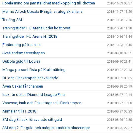
Föreläsning om jämställdhet med koppling till idrotten
2018-11-09 08:37
Malmö AI och Upsala IF ingår strategisk allians
2018-11-07 13:20
Terräng-SM
2018-10-28 12:16
Träningstider IFU Arena under höstlovet
2018-10-28 11:10
Träningstider IFU Arena HT 2018
2018-10-16 11:44
Förändring på kansliet
2018-10-03 14:45
Svealandsmästerskapen
2018-09-18 09:51
Dubbla guld till Lovisa
2018-09-10 21:41
Många personbästa på Kraftmätning
2018-09-02 20:13
DL och Finnkampen är avslutade
2018-09-02 08:35
Även Oskar får chansen
2018-08-28 20:19
Isak får delta i Diamond League Final
2018-08-27 19:14
Vanessa, Isak och Erik uttagna till Finnkampen
2018-08-27 19:00
Anmälan till HT2018
2018-08-27 08:23
SM dag 3: Isak försvarade sitt guld
2018-08-26 19:55
SM dag 2: Ett guld och många utmärkta placeringar
2018-08-25 22:37