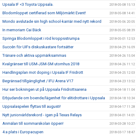
Upsala IF <3 Toyota Uppsala.
2018-05-08 15:13
Blodomloppet certifierad som Miljömärkt Event!
2018-05-08 14:41
Mondo avslutade sin high school-karriär med nytt rekord
2018-05-06 20:05
In memoriam Cai Bäck
2018-05-05 08:39
Springa Blodomloppet i röd kroppsstrumpa
2018-05-01 12:53
Succén för UIFs diskuskastare fortsätter
2018-04-29 16:09
Tränare och aktiva uppmärksammas
2018-04-26 15:04
Kvalgränser till USM-JSM-SM utomhus 2018
2018-04-26 11:12
Handlingsplan mot doping i Upsala IF Friidrott
2018-04-25 12:03
Begränsad tillgänglighet / IFU Arena V17
2018-04-23 13:52
Hur ser bokningen ut på Uppsala Friidrottsarena
2018-04-18 11:04
Erbjudande om boende/lägenhet för elitidrottare i Uppsala
2018-04-18 10:34
Uppsalaspelen flyttas till augusti!
2018-04-17 11:28
Nytt juniorvärldsrekord - igen på Texas Relays
2018-04-01 14:01
Anmälan till sommarskolan öppen!
2018-03-28 10:27
4:a plats i Europacupen
2018-03-17 18:47