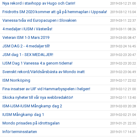
Nya rekord i stavhopp av Hugo och Carin!
2019-03-12 21:00
Friidrotts SM 2020 kommer att gå på hemmaplan i Uppsala!
2019-03-12 15:04
Vanessa tvåa vid Europacupen i Slovakien
2019-03-11 22:37
4 medaljer i IUSM i Västerås!
2019-03-11 08:26
Veteran ISM 1-3 Mars 2019
2019-03-05 08:47
JSM DAG 2 - 4 medaljer till!
2019-02-24 16:45
JSM dag 1 - SEX MEDALJER!
2019-02-23 20:47
IJSM Dag 1 Vanessa 4:a genom tiderna!
2019-02-23 20:22
Svenskt rekord/Världsårsbästa av Mondo inatt
2019-02-23 06:49
ISM Norrköping
2019-02-17 22:02
Fina insatser av UIF vid Hammarbyspelen i helgen!
2019-02-12 21:00
Skicka nyheter till vår nya webbredaktör!
2019-02-11 13:40
ISM-IJSM-IUSM Mångkamp dag 2
2019-02-03 20:28
IUSM Mångkamp dag 1
2019-02-02 21:04
Mondo prisades på idrottsgalan
2019-01-21 22:35
Inför terminsstarten
2019-01-17 14:31