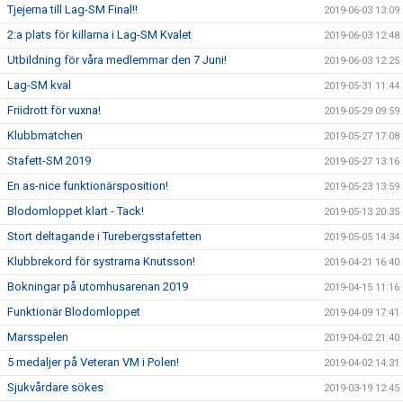
Tjejerna till Lag-SM Final!!
2019-06-03 13:09
2:a plats för killarna i Lag-SM Kvalet
2019-06-03 12:48
Utbildning för våra medlemmar den 7 Juni!
2019-06-03 12:25
Lag-SM kval
2019-05-31 11:44
Friidrott för vuxna!
2019-05-29 09:59
Klubbmatchen
2019-05-27 17:08
Stafett-SM 2019
2019-05-27 13:16
En as-nice funktionärsposition!
2019-05-23 13:59
Blodomloppet klart - Tack!
2019-05-13 20:35
Stort deltagande i Turebergsstafetten
2019-05-05 14:34
Klubbrekord för systrarna Knutsson!
2019-04-21 16:40
Bokningar på utomhusarenan 2019
2019-04-15 11:16
Funktionär Blodomloppet
2019-04-09 17:41
Marsspelen
2019-04-02 21:40
5 medaljer på Veteran VM i Polen!
2019-04-02 14:31
Sjukvårdare sökes
2019-03-19 12:45