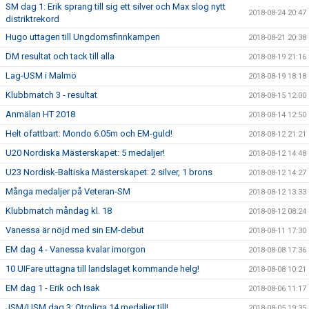
SM dag 1: Erik sprang till sig ett silver och Max slog nytt
2018-08-24 20:47
distriktrekord
Hugo uttagen till Ungdomsfinnkampen
2018-08-21 20:38
DM resultat och tack till alla
2018-08-19 21:16
Lag-USM i Malmö
2018-08-19 18:18
Klubbmatch 3 - resultat
2018-08-15 12:00
Anmälan HT 2018
2018-08-14 12:50
Helt ofattbart: Mondo 6.05m och EM-guld!
2018-08-12 21:21
U20 Nordiska Mästerskapet: 5 medaljer!
2018-08-12 14:48
U23 Nordisk-Baltiska Mästerskapet: 2 silver, 1 brons
2018-08-12 14:27
Många medaljer på Veteran-SM
2018-08-12 13:33
Klubbmatch måndag kl. 18
2018-08-12 08:24
Vanessa är nöjd med sin EM-debut
2018-08-11 17:30
EM dag 4 - Vanessa kvalar imorgon
2018-08-08 17:36
10 UIFare uttagna till landslaget kommande helg!
2018-08-08 10:21
EM dag 1 - Erik och Isak
2018-08-06 11:17
JSM/USM dag 3: Otroliga 14 medaljer till!
2018-08-05 19:35