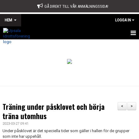
GÅ DIREKT TILL VÅR ANMÄLNINGSSIDA!
HEM
LOGGA IN
START
OM OSS
STYRELSE
SPORTKONTORET
STADGAR
Träning under påsklovet och börja
<
>
ÅRSMÖTE
träna utomhus
2023-03-27 09:41
ÅRSBERÄTTELSE OCH VERKSAMHETSPLAN
Under påsklovet är det speciella tider som gäller i hallen för de grupper
som inte har uppehåll.