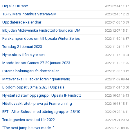
Hej alla UIF:are!
2023-02-14 11:17
10-12 Mars Inomhus Veteran-SM
2023-02-10 12:32
Uppdaterade kalendrar
2023-01-03 10:59
Inbjudan Mittsvenska Friidrottsförbundets IDM
2022-12-07 15:51
Perskampen döps om till Upsala Winter Series
2022-11-30 16:37
Torsdag 2 februari 2023
2022-11-21 11:57
Nyhetsbrev från styrelsen
2022-11-18 13:04
Mondo Indoor Games 27-29 januari 2023
2022-11-16 11:25
Externa bokningar i friidrottshallen
2022-11-08 13:12
Mittsvenska FIF söker föreningsansvarig
2022-11-02 09:44
Blodomloppet 30 maj 2023 i Uppsala
2022-11-01 13:00
Ny-startad stavhoppsgrupp i Upsala IF Friidrott
2022-10-24 16:43
Höstlovsaktivitet - prova på Framerunning
2022-10-18 15:51
EFT - After School med träningsgruppen 28/10
2022-09-22 16:11
Terrängserien avslutad för 2022
2022-09-21 20:33
"The best jump he ever made..."
2022-07-25 08:15