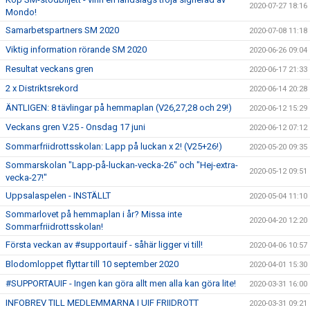
2020-07-27 18:16
Mondo!
Samarbetspartners SM 2020
2020-07-08 11:18
Viktig information rörande SM 2020
2020-06-26 09:04
Resultat veckans gren
2020-06-17 21:33
2 x Distriktsrekord
2020-06-14 20:28
ÄNTLIGEN: 8 tävlingar på hemmaplan (V26,27,28 och 29!)
2020-06-12 15:29
Veckans gren V.25 - Onsdag 17 juni
2020-06-12 07:12
Sommarfriidrottsskolan: Lapp på luckan x 2! (V25+26!)
2020-05-20 09:35
Sommarskolan "Lapp-på-luckan-vecka-26" och "Hej-extra-
2020-05-12 09:51
vecka-27!"
Uppsalaspelen - INSTÄLLT
2020-05-04 11:10
Sommarlovet på hemmaplan i år? Missa inte
2020-04-20 12:20
Sommarfriidrottsskolan!
Första veckan av #supportauif - såhär ligger vi till!
2020-04-06 10:57
Blodomloppet flyttar till 10 september 2020
2020-04-01 15:30
#SUPPORTAUIF - Ingen kan göra allt men alla kan göra lite!
2020-03-31 16:00
INFOBREV TILL MEDLEMMARNA I UIF FRIIDROTT
2020-03-31 09:21