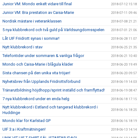
Junior VM: Mondo enkelt vidare till final
2018-07-12 15:18
Junior VM: Bra prestation av Caisa-Marie
2018-07-11 09:46
Nordisk mästare i veteranklassen
2018-07-08 21:21
5 nya klubbrekord och två guld på Världsungdomsspelen
2018-07-01 21:06
Låt UIF Friidrott synas i sommar!
2018-06-28 11:07
Nytt klubbrekord i stav
2018-06-25 21:35
Telefontider under sommaren & vanliga frågor
2018-06-21 10:40
Mondo och Caisa-Marie i blågula kläder
2018-06-20 19:49
Sista chansen på den unika vita tröjan!
2018-06-20 09:57
Nyhetsbrev från Upplands Friidrottsförbund
2018-06-19 14:03
Tränarutbildning höjdhopp/sprint inställd och framflyttad!
2018-06-19 08:47
7 nya klubbrekord under en enda helg
2018-06-18 17:15
Nytt klubbrekord i Estland och tangerad klubbrekord i
2018-06-16 18:25
Huddinge
Mondo klar för Karlstad GP
2018-06-16 18:19
UIF 3:a i Kraftmätningen!
2018-06-13 14:14
UNIK VIT UIF T-SHIRT SÄLJSTARTAR IDAG!