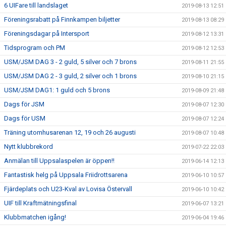
6 UIFare till landslaget
2019-08-13 12:51
Föreningsrabatt på Finnkampen biljetter
2019-08-13 08:29
Föreningsdagar på Intersport
2019-08-12 13:31
Tidsprogram och PM
2019-08-12 12:53
USM/JSM DAG 3 - 2 guld, 5 silver och 7 brons
2019-08-11 21:55
USM/JSM DAG 2 - 3 guld, 2 silver och 1 brons
2019-08-10 21:15
USM/JSM DAG1: 1 guld och 5 brons
2019-08-09 21:48
Dags för JSM
2019-08-07 12:30
Dags för USM
2019-08-07 12:24
Träning utomhusarenan 12, 19 och 26 augusti
2019-08-07 10:48
Nytt klubbrekord
2019-07-22 22:03
Anmälan till Uppsalaspelen är öppen!!
2019-06-14 12:13
Fantastisk helg på Uppsala Friidrottsarena
2019-06-10 10:57
Fjärdeplats och U23-Kval av Lovisa Östervall
2019-06-10 10:42
UIF till Kraftmätningsfinal
2019-06-07 13:21
Klubbmatchen igång!
2019-06-04 19:46