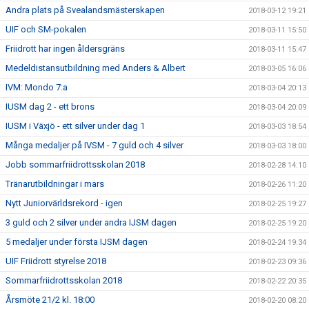
Andra plats på Svealandsmästerskapen
2018-03-12 19:21
UIF och SM-pokalen
2018-03-11 15:50
Friidrott har ingen åldersgräns
2018-03-11 15:47
Medeldistansutbildning med Anders & Albert
2018-03-05 16:06
IVM: Mondo 7:a
2018-03-04 20:13
IUSM dag 2 - ett brons
2018-03-04 20:09
IUSM i Växjö - ett silver under dag 1
2018-03-03 18:54
Många medaljer på IVSM - 7 guld och 4 silver
2018-03-03 18:00
Jobb sommarfriidrottsskolan 2018
2018-02-28 14:10
Tränarutbildningar i mars
2018-02-26 11:20
Nytt Juniorvärldsrekord - igen
2018-02-25 19:27
3 guld och 2 silver under andra IJSM dagen
2018-02-25 19:20
5 medaljer under första IJSM dagen
2018-02-24 19:34
UIF Friidrott styrelse 2018
2018-02-23 09:36
Sommarfriidrottsskolan 2018
2018-02-22 20:35
Årsmöte 21/2 kl. 18:00
2018-02-20 08:20