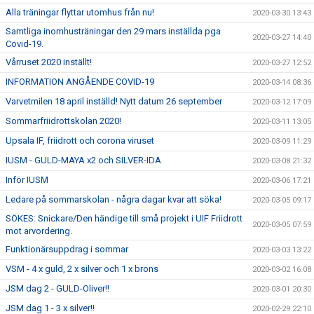
Alla träningar flyttar utomhus från nu!
2020-03-30 13:43
Samtliga inomhusträningar den 29 mars inställda pga
2020-03-27 14:40
Covid-19.
Vårruset 2020 inställt!
2020-03-27 12:52
INFORMATION ANGÅENDE COVID-19
2020-03-14 08:36
Varvetmilen 18 april inställd! Nytt datum 26 september
2020-03-12 17:09
Sommarfriidrottskolan 2020!
2020-03-11 13:05
Upsala IF, friidrott och corona viruset
2020-03-09 11:29
IUSM - GULD-MAYA x2 och SILVER-IDA
2020-03-08 21:32
Inför IUSM
2020-03-06 17:21
Ledare på sommarskolan - några dagar kvar att söka!
2020-03-05 09:17
SÖKES: Snickare/Den händige till små projekt i UIF Friidrott
2020-03-05 07:59
mot arvordering.
Funktionärsuppdrag i sommar
2020-03-03 13:22
VSM - 4 x guld, 2 x silver och 1 x brons
2020-03-02 16:08
JSM dag 2 - GULD-Oliver!!
2020-03-01 20:30
JSM dag 1 - 3 x silver!!
2020-02-29 22:10