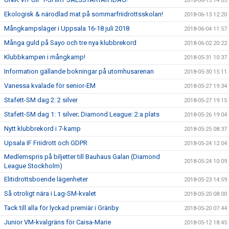
2018-06-13 14:05
Ekologisk & närodlad mat på sommarfriidrottsskolan!
2018-06-13 12:20
Mångkampsläger i Uppsala 16-18 juli 2018
2018-06-04 11:57
Många guld på Sayo och tre nya klubbrekord
2018-06-02 20:22
Klubbkampen i mångkamp!
2018-05-31 10:37
Information gällande bokningar på utomhusarenan
2018-05-30 15:11
Vanessa kvalade för senior-EM
2018-05-27 19:34
Stafett-SM dag 2: 2 silver
2018-05-27 19:15
Stafett-SM dag 1: 1 silver; Diamond League: 2:a plats
2018-05-26 19:04
Nytt klubbrekord i 7-kamp
2018-05-25 08:37
Upsala IF Friidrott och GDPR
2018-05-24 12:04
Medlemspris på biljetter till Bauhaus Galan (Diamond
2018-05-24 10:09
League Stockholm)
Elitidrottsboende lägenheter
2018-05-23 14:59
Så otroligt nära i Lag-SM-kvalet
2018-05-20 08:00
Tack till alla för lyckad premiär i Gränby
2018-05-20 07:44
Junior VM-kvalgräns för Caisa-Marie
2018-05-12 18:45