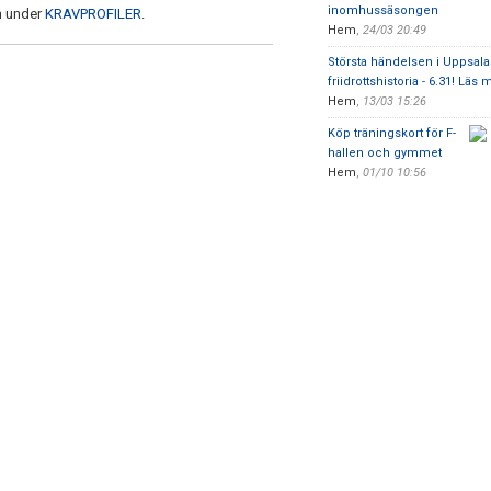
inomhussäsongen
an under
KRAVPROFILER
.
Hem
,
24/03 20:49
Största händelsen i Uppsala
friidrottshistoria - 6.31! Läs
Hem
,
13/03 15:26
Köp träningskort för F-
hallen och gymmet
Hem
,
01/10 10:56