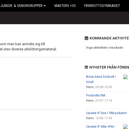
JUNIOR- & SENIORGRUPPER
MASTERS +35
FRIIDROTTSGYMNASIET
KOMMANDE AKTIVITE
 som man kan anmäla sig till.
Inga aktiviteter inbokade
el utav diverse utbildningsmaterial.
NYHETER FRÅN FÖRE
Börja träna friidrott i
höst!
Hem
,
03/08 10:00
Friidrotts-SM
Hem
,
27/07 17:14
Upsala IF fyra i SM-pokalen
Hem
,
12/06 17:43
Upsala IF tvåa efter