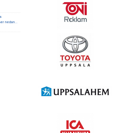
s
 mer nedan...