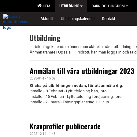
HEM
UTBILDNING
BARN OCH UNGDOM
Aktuellt
Utbildningskalender
Kontakt
Utbildning
I utbildningskalendern finner man aktuella tränarutbildningar
Är man tränare i Upsala IF Friidrott, kan man logga in och ta d
Anmälan till våra utbildningar 2023
2023-01-17 15:09
Klicka på utbildningen nedan, för att anmäla dig.
Inställd - 8 Februari - Lyftutbildning bas, Ibro
Inställd - 15 Febriari - Lyftutbildning fördjupning, Ibro
Inställd - 21 mars - Träningsplanering 1, Linus
Kravprofiler publicerade
2022-12-14 11:43