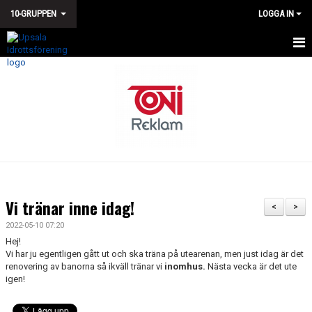
10-GRUPPEN
LOGGA IN
HEM
NYHETER
KALENDER
TÄVLINGAR
TRUPPEN
Vi tränar inne idag!
<
>
BILDGALLERI
2022-05-10 07:20
Hej!
DOKUMENT
Vi har ju egentligen gått ut och ska träna på utearenan, men just idag är det
renovering av banorna så ikväll tränar vi
inomhus.
Nästa vecka är det ute
igen!
KONTAKT
GÄSTBOK