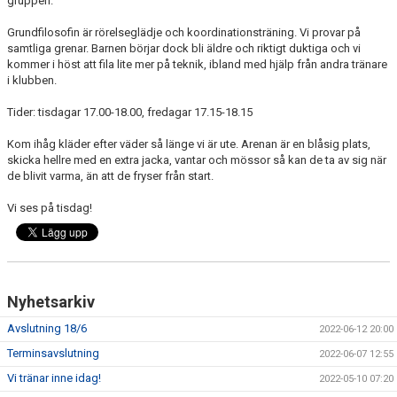
gruppen.
Grundfilosofin är rörelseglädje och koordinationsträning. Vi provar på
samtliga grenar. Barnen börjar dock bli äldre och riktigt duktiga och vi
kommer i höst att fila lite mer på teknik, ibland med hjälp från andra tränare
i klubben.
Tider: tisdagar 17.00-18.00, fredagar 17.15-18.15
Kom ihåg kläder efter väder så länge vi är ute. Arenan är en blåsig plats,
skicka hellre med en extra jacka, vantar och mössor så kan de ta av sig när
de blivit varma, än att de fryser från start.
Vi ses på tisdag!
Nyhetsarkiv
Avslutning 18/6
2022-06-12 20:00
Terminsavslutning
2022-06-07 12:55
Vi tränar inne idag!
2022-05-10 07:20