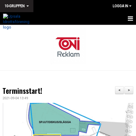
10-GRUPPEN
LOGGA IN
HEM
NYHETER
KALENDER
TÄVLINGAR
TRUPPEN
Terminsstart!
<
>
BILDGALLERI
2021-09-04 13:49
DOKUMENT
KONTAKT
GÄSTBOK