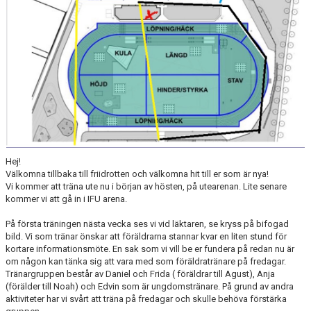
Hej!
Välkomna tillbaka till friidrotten och välkomna hit till er som är nya!
Vi kommer att träna ute nu i början av hösten, på utearenan. Lite senare
kommer vi att gå in i IFU arena.
På första träningen nästa vecka ses vi vid läktaren, se kryss på bifogad
bild. Vi som tränar önskar att föräldrarna stannar kvar en liten stund för
kortare informationsmöte. En sak som vi vill be er fundera på redan nu är
om någon kan tänka sig att vara med som föräldratränare på fredagar.
Tränargruppen består av Daniel och Frida ( föräldrar till Agust), Anja
(förälder till Noah) och Edvin som är ungdomstränare. På grund av andra
aktiviteter har vi svårt att träna på fredagar och skulle behöva förstärka