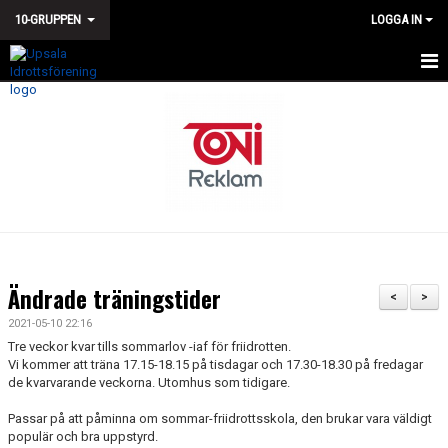
10-GRUPPEN
LOGGA IN
HEM
NYHETER
KALENDER
TÄVLINGAR
TRUPPEN
Ändrade träningstider
<
>
BILDGALLERI
2021-05-10 22:16
Tre veckor kvar tills sommarlov -iaf för friidrotten.
DOKUMENT
Vi kommer att träna 17.15-18.15 på tisdagar och 17.30-18.30 på fredagar
de kvarvarande veckorna. Utomhus som tidigare.
KONTAKT
Passar på att påminna om sommar-friidrottsskola, den brukar vara väldigt
populär och bra uppstyrd.
GÄSTBOK