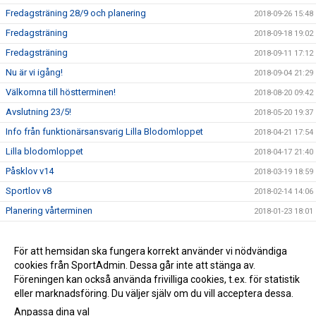
Fredagsträning 28/9 och planering
2018-09-26 15:48
Fredagsträning
2018-09-18 19:02
Fredagsträning
2018-09-11 17:12
Nu är vi igång!
2018-09-04 21:29
Välkomna till höstterminen!
2018-08-20 09:42
Avslutning 23/5!
2018-05-20 19:37
Info från funktionärsansvarig Lilla Blodomloppet
2018-04-21 17:54
Lilla blodomloppet
2018-04-17 21:40
Påsklov v14
2018-03-19 18:59
Sportlov v8
2018-02-14 14:06
Planering vårterminen
2018-01-23 18:01
Gemensam terminsavslutning på Turbo
2017-12-01 08:13
13/12 terminsavslutning
För att hemsidan ska fungera korrekt använder vi nödvändiga
2017-12-01 08:07
cookies från SportAdmin. Dessa går inte att stänga av.
Information Muskelcentrum Indoor Games
2017-11-29 21:07
Föreningen kan också använda frivilliga cookies, t.ex. för statistik
eller marknadsföring. Du väljer själv om du vill acceptera dessa.
Anpassa dina val