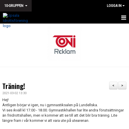
10-GRUPPEN
LOGGA IN
HEM
NYHETER
KALENDER
TÄVLINGAR
TRUPPEN
Träning!
<
>
BILDGALLERI
2021-03-02 13:30
Hej!
DOKUMENT
Äntligen börjar vi igen, nu i gymnastiksalen på Lundellska.
Vi ses ikväll kl 17.00 - 18.00. Gymnastikhallen har lite andra förutsättningar
än friidrottshallen, men vi kommer att se till att det blir bra träning. Lite
KONTAKT
längre fram i vår kommer vi att vara ute på utearenan.
GÄSTBOK