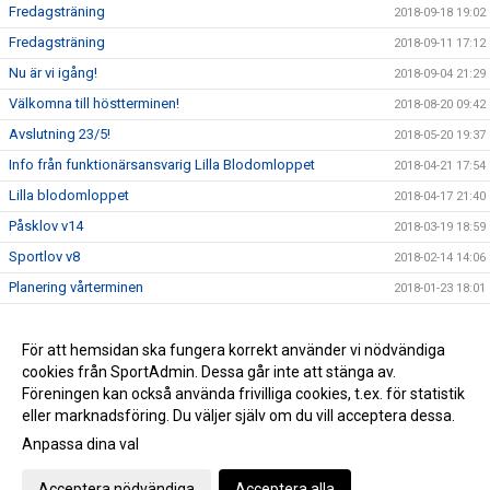
Fredagsträning
2018-09-18 19:02
Fredagsträning
2018-09-11 17:12
Nu är vi igång!
2018-09-04 21:29
Välkomna till höstterminen!
2018-08-20 09:42
Avslutning 23/5!
2018-05-20 19:37
Info från funktionärsansvarig Lilla Blodomloppet
2018-04-21 17:54
Lilla blodomloppet
2018-04-17 21:40
Påsklov v14
2018-03-19 18:59
Sportlov v8
2018-02-14 14:06
Planering vårterminen
2018-01-23 18:01
Gemensam terminsavslutning på Turbo
2017-12-01 08:13
13/12 terminsavslutning
För att hemsidan ska fungera korrekt använder vi nödvändiga
2017-12-01 08:07
cookies från SportAdmin. Dessa går inte att stänga av.
Information Muskelcentrum Indoor Games
2017-11-29 21:07
Föreningen kan också använda frivilliga cookies, t.ex. för statistik
eller marknadsföring. Du väljer själv om du vill acceptera dessa.
Anpassa dina val
Cookie-inställningar
Gå till Webbversion
Acceptera nödvändiga
Acceptera alla