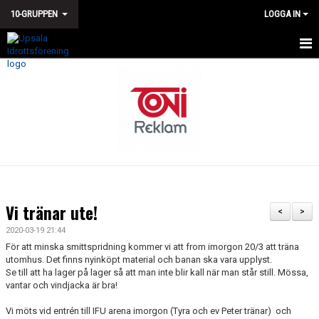
10-GRUPPEN
LOGGA IN
HEM
NYHETER
KALENDER
TÄVLINGAR
TRUPPEN
Vi tränar ute!
<
>
BILDGALLERI
2020-03-19 21:44
För att minska smittspridning kommer vi att from imorgon 20/3 att träna
DOKUMENT
utomhus. Det finns nyinköpt material och banan ska vara upplyst.
Se till att ha lager på lager så att man inte blir kall när man står still. Mössa,
vantar och vindjacka är bra!
KONTAKT
Vi möts vid entrén till IFU arena imorgon (Tyra och ev Peter tränar) och
GÄSTBOK