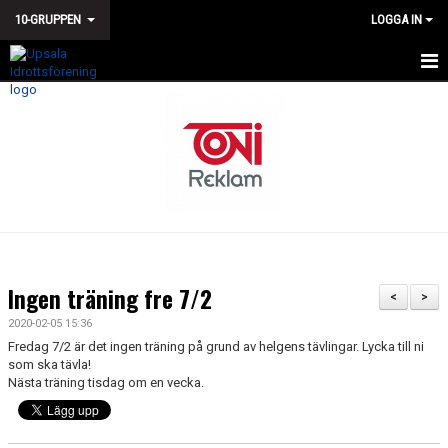
10-GRUPPEN
LOGGA IN
HEM
NYHETER
KALENDER
TÄVLINGAR
TRUPPEN
Ingen träning fre 7/2
<
>
BILDGALLERI
2020-02-05 15:36
Fredag 7/2 är det ingen träning på grund av helgens tävlingar. Lycka till ni
DOKUMENT
som ska tävla!
Nästa träning tisdag om en vecka.
KONTAKT
GÄSTBOK