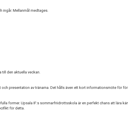
nch ingår. Mellanmål medtages.
till den aktuella veckan.
och presentation av tränarna. Det hålls även ett kort informationsmöte för förä
fulla former. Upsala IF:s sommarfriidrottsskola är en perfekt chans att lära kä
fikt för detta.