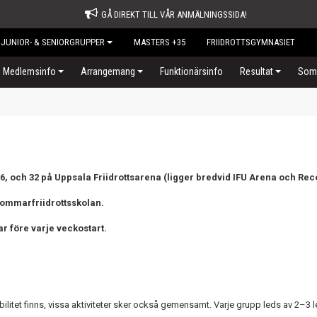
GÅ DIREKT TILL VÅR ANMÄLNINGSSIDA!
JUNIOR- & SENIORGRUPPER
MASTERS +35
FRIIDROTTSGYMNASIET
Medlemsinfo
Arrangemang
Funktionärsinfo
Resultat
Somm
, och 32 på Uppsala Friidrottsarena (ligger bredvid IFU Arena och Rec
sommarfriidrottsskolan.
r före varje veckostart.
xibilitet finns, vissa aktiviteter sker också gemensamt. Varje grupp leds av 2–3 l