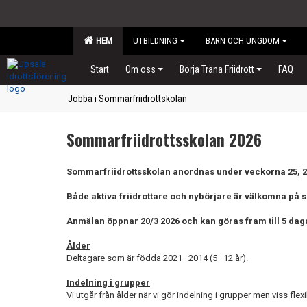
HEM
UTBILDNING
BARN OCH UNGDOM
Start
Om oss
Börja Träna Friidrott
FAQ
Jobba i Sommarfriidrottskolan
Sommarfriidrottsskolan 2026
Sommarfriidrottsskolan anordnas under veckorna 25, 26
Både aktiva friidrottare och nybörjare är välkomna på 
Anmälan öppnar 20/3 2026 och kan göras fram till 5 daga
Ålder
Deltagare som är födda 2021–2014 (5–12 år).
Indelning i grupper
Vi utgår från ålder när vi gör indelning i grupper men viss fle