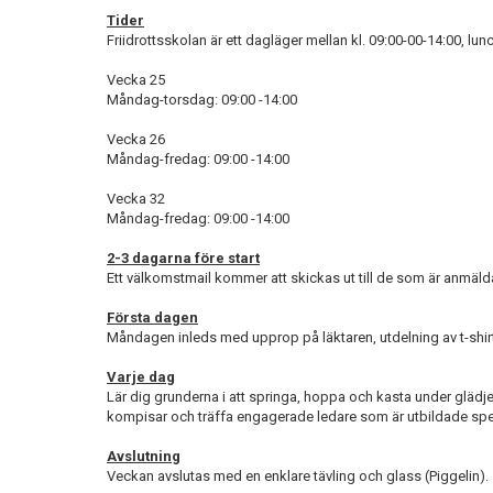
Tider
Friidrottsskolan är ett dagläger mellan kl. 09:00-00-14:00, lu
Vecka 25
Måndag-torsdag: 09:00 -14:00
Vecka 26
Måndag-fredag: 09:00 -14:00
Vecka 32
Måndag-fredag: 09:00 -14:00
2-3 dagarna före start
Ett välkomstmail kommer att skickas ut till de som är anmälda 
Första dagen
Måndagen inleds med upprop på läktaren, utdelning av t-shirt 
Varje dag
Lär dig grunderna i att springa, hoppa och kasta under glädje
kompisar och träffa engagerade ledare som är utbildade speci
Avslutning
Veckan avslutas med en enklare tävling och glass (Piggelin).