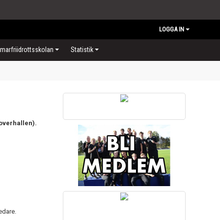
LOGGA IN
arfriidrottsskolan
Statistik
overhallen).
edare.