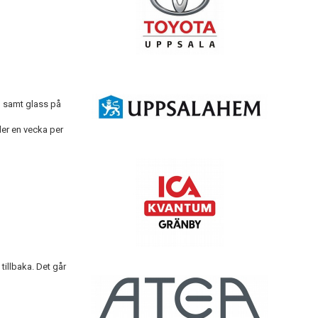
ag samt glass på
ler en vecka per
tillbaka. Det går