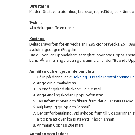
Utrustning
Kläder för att vara utomhus, bra skor, regnkläder, solkräm oc
T-shirt
Alla deltagare får en t-shirt.
Kostnad
Deltagaravgiften för en vecka är 1 295 kronor (vecka 25 1 098kr
avslutningsdagen (Piggelin).
Om du bor i en Uppsalahem-fastighet, sponsrar Uppsalahem lä
barn. PÅ anmälnings sidan görs anmälan under "Boende Up
Anmälan och erbjudande om plats
Gå in på denna länk:
Bokning - Upsala Idrottsförening Fr
Ange din e-mailadress
En engångskod skickas till din e-mail
Ange engångskoden i popup-fönstret
Läs informationen och filtrera fram det du är intresserad 
Välj lämplig grupp och "Anmäl"
Genomför betalning. Vid avhopp fram till 5 dagar innan st
alltid bra att överlåta platsen till någon annan.
Anmälan Öppnas 20e mars
Anmälan som ledare