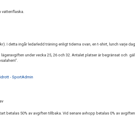
h vattenflaska.
). I detta ingår ledarledd träning enligt tiderna ovan, en t-shirt, lunch varje d
geravgiften under vecka 25, 26 och 32. Antalet platser är begränsat och gäl
psalahem".
iidrott - SportAdmin
av
art betalas 50% av avgiften tillbaka. Vid senare avhopp betalas 0% av avgiften 