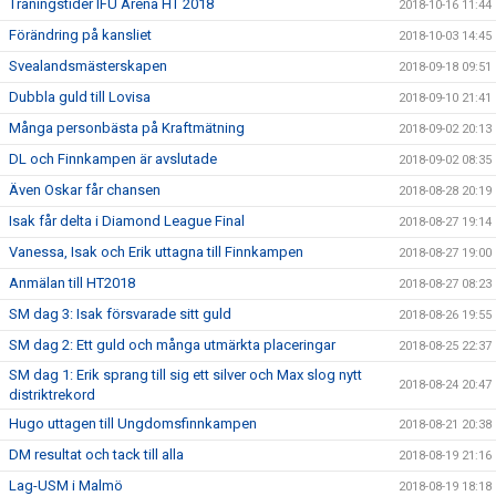
Träningstider IFU Arena HT 2018
2018-10-16 11:44
Förändring på kansliet
2018-10-03 14:45
Svealandsmästerskapen
2018-09-18 09:51
Dubbla guld till Lovisa
2018-09-10 21:41
Många personbästa på Kraftmätning
2018-09-02 20:13
DL och Finnkampen är avslutade
2018-09-02 08:35
Även Oskar får chansen
2018-08-28 20:19
Isak får delta i Diamond League Final
2018-08-27 19:14
Vanessa, Isak och Erik uttagna till Finnkampen
2018-08-27 19:00
Anmälan till HT2018
2018-08-27 08:23
SM dag 3: Isak försvarade sitt guld
2018-08-26 19:55
SM dag 2: Ett guld och många utmärkta placeringar
2018-08-25 22:37
SM dag 1: Erik sprang till sig ett silver och Max slog nytt
2018-08-24 20:47
distriktrekord
Hugo uttagen till Ungdomsfinnkampen
2018-08-21 20:38
DM resultat och tack till alla
2018-08-19 21:16
Lag-USM i Malmö
2018-08-19 18:18