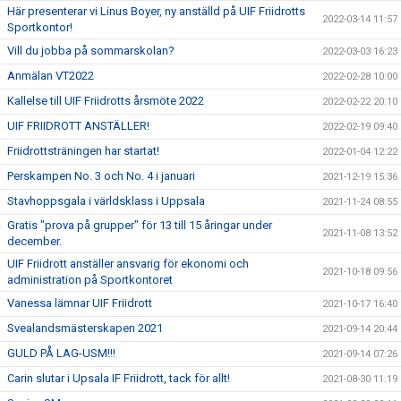
Här presenterar vi Linus Boyer, ny anställd på UIF Friidrotts
2022-03-14 11:57
Sportkontor!
Vill du jobba på sommarskolan?
2022-03-03 16:23
Anmälan VT2022
2022-02-28 10:00
Kallelse till UIF Friidrotts årsmöte 2022
2022-02-22 20:10
UIF FRIIDROTT ANSTÄLLER!
2022-02-19 09:40
Friidrottsträningen har startat!
2022-01-04 12:22
Perskampen No. 3 och No. 4 i januari
2021-12-19 15:36
Stavhoppsgala i världsklass i Uppsala
2021-11-24 08:55
Gratis "prova på grupper" för 13 till 15 åringar under
2021-11-08 13:52
december.
UIF Friidrott anställer ansvarig för ekonomi och
2021-10-18 09:56
administration på Sportkontoret
Vanessa lämnar UIF Friidrott
2021-10-17 16:40
Svealandsmästerskapen 2021
2021-09-14 20:44
GULD PÅ LAG-USM!!!
2021-09-14 07:26
Carin slutar i Upsala IF Friidrott, tack för allt!
2021-08-30 11:19