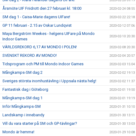
2020-02-26 09:19
Årsmöte UIF Friidrott den 27 februari kl. 18:00
2020-02-24 08:55
SM dag 1 - Caisa-Marie dagens UIFare!
2020-02-22 22:18
GP 11 februari - 2.15 av Oskar Lundqvist
2020-02-12 07:06
Maya Bergström Weekes - helgens UIFare på Mondo
2020-02-10 20:30
Indoor Games
VÄRLDSREKORD 6,17 AV MONDO I POLEN!
2020-02-08 20:30
SVENSKT REKORD AV MONDO!
2020-02-04 20:57
Tidsprogram och PM till Mondo Indoor Games
2020-02-03 15:04
Mångkamps-SM dag 2
2020-02-02 19:13
Sveriges största inomhustävling i Uppsala nästa helg!
2020-02-02 11:37
Fantastisk dag i Göteborg
2020-02-01 19:50
Mångkamps-SM dag 1
2020-02-01 19:19
Inför Mångkamps-SM
2020-01-31 10:10
Landskamp i innebandy
2020-01-30 13:11
Vill du vara starter på SM och GP-tävlingar?
2020-01-30 13:03
Mondo är hemma!
2020-01-29 10:08