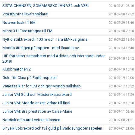
SISTA CHANSEN, SOMMARSKOLAN V32 och V33!
2018-07-31 08:10
Vita tröjorna leveransklara!
2018-07-30 17:52
Nu även Isak till EM
2018-07-29 13:40
Minst 3 UIFare uttagna till EM
2018-07-28 20:18
Nytt distriktrekord i 100 m och nära EM-kvalgräns
2018-07-23 18:54
Mondo återigen på toppen - med lånad stav
2018-07-23 18:48
UIF fortsätter samarbetet med Adidas och Intersport under
2018-07-19 13:12
2019!
Klubbmatchen 2
2018-07-19 10:10
Guld för Clara på Fortumspelen!
2018-07-19 10:06
Vanessa klar för EM och gör Mondo sällskap!
2018-07-17 16:52
Junior VM Guld och Mästerskapsrekord
2018-07-14 17:29
Junior VM: Mondo enkelt vidare till final
2018-07-12 15:18
Junior VM: Bra prestation av Caisa-Marie
2018-07-11 09:46
Nordisk mästare i veteranklassen
2018-07-08 21:21
5 nya klubbrekord och två guld på Världsungdomsspelen
2018-07-01 21:06