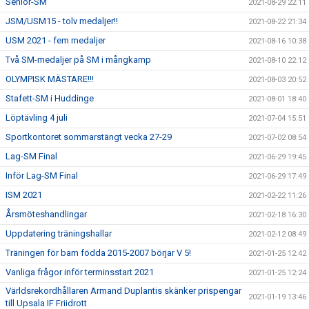
Senior-SM
2021-08-29 22:11
JSM/USM15 - tolv medaljer!!
2021-08-22 21:34
USM 2021 - fem medaljer
2021-08-16 10:38
Två SM-medaljer på SM i mångkamp
2021-08-10 22:12
OLYMPISK MÄSTARE!!!
2021-08-03 20:52
Stafett-SM i Huddinge
2021-08-01 18:40
Löptävling 4 juli
2021-07-04 15:51
Sportkontoret sommarstängt vecka 27-29
2021-07-02 08:54
Lag-SM Final
2021-06-29 19:45
Inför Lag-SM Final
2021-06-29 17:49
ISM 2021
2021-02-22 11:26
Årsmöteshandlingar
2021-02-18 16:30
Uppdatering träningshallar
2021-02-12 08:49
Träningen för barn födda 2015-2007 börjar V 5!
2021-01-25 12:42
Vanliga frågor inför terminsstart 2021
2021-01-25 12:24
Världsrekordhållaren Armand Duplantis skänker prispengar
2021-01-19 13:46
till Upsala IF Friidrott