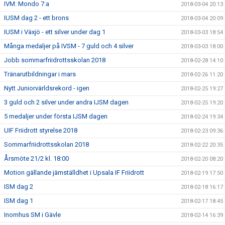
IVM: Mondo 7:a
2018-03-04 20:13
IUSM dag 2 - ett brons
2018-03-04 20:09
IUSM i Växjö - ett silver under dag 1
2018-03-03 18:54
Många medaljer på IVSM - 7 guld och 4 silver
2018-03-03 18:00
Jobb sommarfriidrottsskolan 2018
2018-02-28 14:10
Tränarutbildningar i mars
2018-02-26 11:20
Nytt Juniorvärldsrekord - igen
2018-02-25 19:27
3 guld och 2 silver under andra IJSM dagen
2018-02-25 19:20
5 medaljer under första IJSM dagen
2018-02-24 19:34
UIF Friidrott styrelse 2018
2018-02-23 09:36
Sommarfriidrottsskolan 2018
2018-02-22 20:35
Årsmöte 21/2 kl. 18:00
2018-02-20 08:20
Motion gällande jämställdhet i Upsala IF Friidrott
2018-02-19 17:50
ISM dag 2
2018-02-18 16:17
ISM dag 1
2018-02-17 18:45
Inomhus SM i Gävle
2018-02-14 16:39