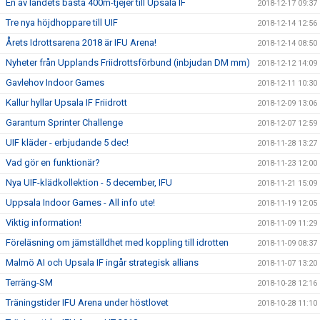
En av landets bästa 400m-tjejer till Upsala IF
2018-12-17 09:37
Tre nya höjdhoppare till UIF
2018-12-14 12:56
Årets Idrottsarena 2018 är IFU Arena!
2018-12-14 08:50
Nyheter från Upplands Friidrottsförbund (inbjudan DM mm)
2018-12-12 14:09
Gavlehov Indoor Games
2018-12-11 10:30
Kallur hyllar Upsala IF Friidrott
2018-12-09 13:06
Garantum Sprinter Challenge
2018-12-07 12:59
UIF kläder - erbjudande 5 dec!
2018-11-28 13:27
Vad gör en funktionär?
2018-11-23 12:00
Nya UIF-klädkollektion - 5 december, IFU
2018-11-21 15:09
Uppsala Indoor Games - All info ute!
2018-11-19 12:05
Viktig information!
2018-11-09 11:29
Föreläsning om jämställdhet med koppling till idrotten
2018-11-09 08:37
Malmö AI och Upsala IF ingår strategisk allians
2018-11-07 13:20
Terräng-SM
2018-10-28 12:16
Träningstider IFU Arena under höstlovet
2018-10-28 11:10