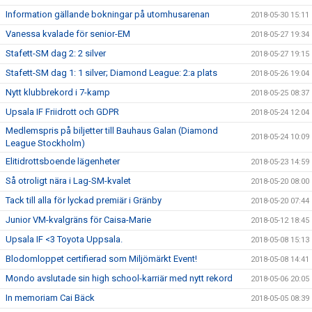
Information gällande bokningar på utomhusarenan
2018-05-30 15:11
Vanessa kvalade för senior-EM
2018-05-27 19:34
Stafett-SM dag 2: 2 silver
2018-05-27 19:15
Stafett-SM dag 1: 1 silver; Diamond League: 2:a plats
2018-05-26 19:04
Nytt klubbrekord i 7-kamp
2018-05-25 08:37
Upsala IF Friidrott och GDPR
2018-05-24 12:04
Medlemspris på biljetter till Bauhaus Galan (Diamond
2018-05-24 10:09
League Stockholm)
Elitidrottsboende lägenheter
2018-05-23 14:59
Så otroligt nära i Lag-SM-kvalet
2018-05-20 08:00
Tack till alla för lyckad premiär i Gränby
2018-05-20 07:44
Junior VM-kvalgräns för Caisa-Marie
2018-05-12 18:45
Upsala IF <3 Toyota Uppsala.
2018-05-08 15:13
Blodomloppet certifierad som Miljömärkt Event!
2018-05-08 14:41
Mondo avslutade sin high school-karriär med nytt rekord
2018-05-06 20:05
In memoriam Cai Bäck
2018-05-05 08:39