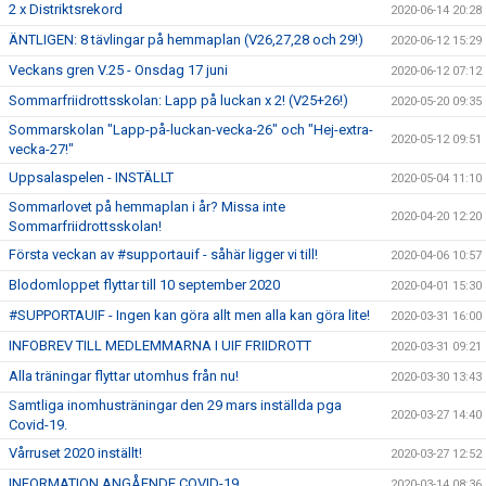
2 x Distriktsrekord
2020-06-14 20:28
ÄNTLIGEN: 8 tävlingar på hemmaplan (V26,27,28 och 29!)
2020-06-12 15:29
Veckans gren V.25 - Onsdag 17 juni
2020-06-12 07:12
Sommarfriidrottsskolan: Lapp på luckan x 2! (V25+26!)
2020-05-20 09:35
Sommarskolan "Lapp-på-luckan-vecka-26" och "Hej-extra-
2020-05-12 09:51
vecka-27!"
Uppsalaspelen - INSTÄLLT
2020-05-04 11:10
Sommarlovet på hemmaplan i år? Missa inte
2020-04-20 12:20
Sommarfriidrottsskolan!
Första veckan av #supportauif - såhär ligger vi till!
2020-04-06 10:57
Blodomloppet flyttar till 10 september 2020
2020-04-01 15:30
#SUPPORTAUIF - Ingen kan göra allt men alla kan göra lite!
2020-03-31 16:00
INFOBREV TILL MEDLEMMARNA I UIF FRIIDROTT
2020-03-31 09:21
Alla träningar flyttar utomhus från nu!
2020-03-30 13:43
Samtliga inomhusträningar den 29 mars inställda pga
2020-03-27 14:40
Covid-19.
Vårruset 2020 inställt!
2020-03-27 12:52
INFORMATION ANGÅENDE COVID-19
2020-03-14 08:36