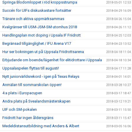
Springa Blodomloppet i röd kroppsstrumpa
2018-05-01 12:53
Succén för UIFs diskuskastare fortsätter
2018-04-29 16:09
Tränare och aktiva uppmärksammas
2018-04-26 15:04
Kvalgränser till USM-JSM-SM utomhus 2018
2018-04-26 11:12
Handlingsplan mot doping i Upsala IF Friidrott
2018-04-25 12:03
Begränsad tillgänglighet / IFU Arena V17
2018-04-23 13:52
Hur ser bokningen ut på Uppsala Friidrottsarena
2018-04-18 11:04
Erbjudande om boende/lägenhet för elitidrottare i Uppsala
2018-04-18 10:34
Uppsalaspelen flyttas till augusti!
2018-04-17 11:28
Nytt juniorvärldsrekord - igen på Texas Relays
2018-04-01 14:01
Anmälan till sommarskolan öppen!
2018-03-28 10:27
4:a plats i Europacupen
2018-03-17 18:47
Andra plats på Svealandsmästerskapen
2018-03-12 19:21
UIF och SM-pokalen
2018-03-11 15:50
Friidrott har ingen åldersgräns
2018-03-11 15:47
Medeldistansutbildning med Anders & Albert
2018-03-05 16:06