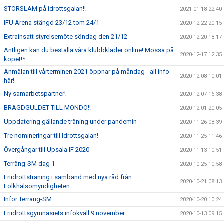
STORSLAM på idrottsgalan!!
2021-01-18 22:40
IFU Arena stängd 23/12 tom 24/1
2020-12-22 20:15
Extrainsatt styrelsemöte söndag den 21/12
2020-12-20 18:17
Äntligen kan du beställa våra klubbkläder online! Mössa på
2020-12-17 12:35
köpet!*
Anmälan till vårterminen 2021 öppnar på måndag - all info
2020-12-08 10:01
här!
Ny samarbetspartner!
2020-12-07 16:38
BRAGDGULDET TILL MONDO!!
2020-12-01 20:05
Uppdatering gällande träning under pandemin
2020-11-26 08:39
Tre nomineringar till Idrottsgalan!
2020-11-25 11:46
Övergångar till Upsala IF 2020
2020-11-13 10:51
Terräng-SM dag 1
2020-10-25 10:58
Friidrottsträning i samband med nya råd från
2020-10-21 08:13
Folkhälsomyndigheten
Inför Terräng-SM
2020-10-20 10:24
Friidrottsgymnasiets infokväll 9 november
2020-10-13 09:15