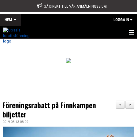
GÅ DIREKT TILL VÅR ANMÄLNINGSSIDA!
HEM
LOGGA IN
START
OM OSS
STYRELSE
SPORTKONTORET
STADGAR
Föreningsrabatt på Finnkampen
<
>
ÅRSMÖTE
biljetter
2019-08-13 08:29
ÅRSBERÄTTELSE OCH VERKSAMHETSPLAN