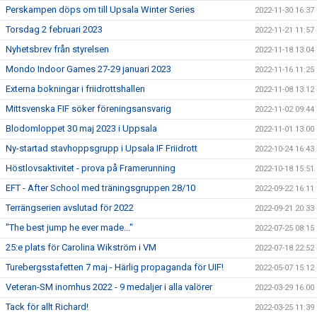
Perskampen döps om till Upsala Winter Series
2022-11-30 16:37
Torsdag 2 februari 2023
2022-11-21 11:57
Nyhetsbrev från styrelsen
2022-11-18 13:04
Mondo Indoor Games 27-29 januari 2023
2022-11-16 11:25
Externa bokningar i friidrottshallen
2022-11-08 13:12
Mittsvenska FIF söker föreningsansvarig
2022-11-02 09:44
Blodomloppet 30 maj 2023 i Uppsala
2022-11-01 13:00
Ny-startad stavhoppsgrupp i Upsala IF Friidrott
2022-10-24 16:43
Höstlovsaktivitet - prova på Framerunning
2022-10-18 15:51
EFT - After School med träningsgruppen 28/10
2022-09-22 16:11
Terrängserien avslutad för 2022
2022-09-21 20:33
"The best jump he ever made..."
2022-07-25 08:15
25:e plats för Carolina Wikström i VM
2022-07-18 22:52
Turebergsstafetten 7 maj - Härlig propaganda för UIF!
2022-05-07 15:12
Veteran-SM inomhus 2022 - 9 medaljer i alla valörer
2022-03-29 16:00
Tack för allt Richard!
2022-03-25 11:39