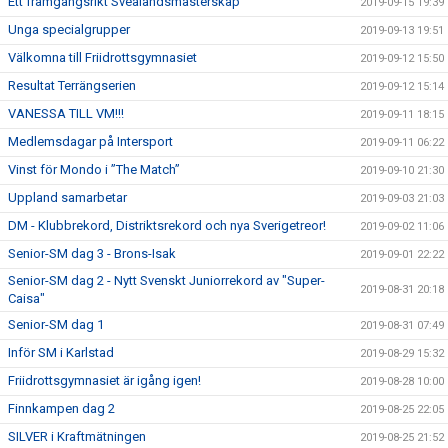
Ett framgångsrikt Svealandsmästerskap
2019-09-15 19:39
Unga specialgrupper
2019-09-13 19:51
Välkomna till Friidrottsgymnasiet
2019-09-12 15:50
Resultat Terrängserien
2019-09-12 15:14
VANESSA TILL VM!!!
2019-09-11 18:15
Medlemsdagar på Intersport
2019-09-11 06:22
Vinst för Mondo i ”The Match”
2019-09-10 21:30
Uppland samarbetar
2019-09-03 21:03
DM - Klubbrekord, Distriktsrekord och nya Sverigetreor!
2019-09-02 11:06
Senior-SM dag 3 - Brons-Isak
2019-09-01 22:22
Senior-SM dag 2 - Nytt Svenskt Juniorrekord av "Super-
2019-08-31 20:18
Caisa"
Senior-SM dag 1
2019-08-31 07:49
Inför SM i Karlstad
2019-08-29 15:32
Friidrottsgymnasiet är igång igen!
2019-08-28 10:00
Finnkampen dag 2
2019-08-25 22:05
SILVER i Kraftmätningen
2019-08-25 21:52