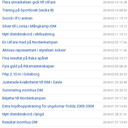
Flera utmärkelsen gick till UIFare
2018-02-14 16:28
Träning på Sportlovet (vecka 8)
2018-02-14 08:40
Succé i IFU arenan
2018-02-11 19:19
Silver till Lovisa i Mångkamp-ISM
2018-02-11 19:15
Nytt distriktrekord i viktkastning
2018-02-11 19:12
En UIFare med på Nordenkampen
2018-02-05 17:56
Aktivas representant i styrelsen sökes!
2018-02-05 11:56
Fina resultat på Raka spåret
2018-02-04 19:17
Fyra guld på Riksmästerskapen
2018-02-04 08:26
Filip 2.10 m i Göteborg
2018-02-03 20:33
Justerade kvalkriterier till ISM i Gävle
2018-01-29 20:48
Summering inomhus DM
2018-01-29 20:10
Biljetter till Nordenkampen
2018-01-29 17:35
Extra höjdhoppsträning för ungdomar födda 2003-2004
2018-01-29 14:42
Nytt distriktrekord i längd
2018-01-28 21:51
Resultat inomhus DM
2018-01-27 19:49