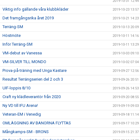
2019-10-31 12:44
Viktig info gällande våra klubbkläder
2019-10-23 13:57
Det framgångsrika året 2019
2019-10-21 14:23
Terräng-SM
2019-10-13 20:09
Höstmöte
2019-10-11 14:16
Inför Terräng-SM
2019-10-11 13:29
VM-debut av Vanessa
2019-10-03 09:10
VM-SILVER TILL MONDO
2019-10-02 07:04
Prova-på-träning med Unga Kastare
2019-09-27 12:56
Resultat Terrängserien del 2 och 3
2019-09-26 20:51
UIF-loppis 8/10
2019-09-26 14:53
Craft ny klädleverantör från 2020
2019-09-20 08:55
Ny VD till IFU Arena!
2019-09-19 09:03
Veteran-EM i Venedig
2019-09-18 11:14
OMLÄGGNING AV BANORNA FLYTTAS
2019-09-17 10:29
Mångkamps-SM - BRONS
2019-09-15 21:37