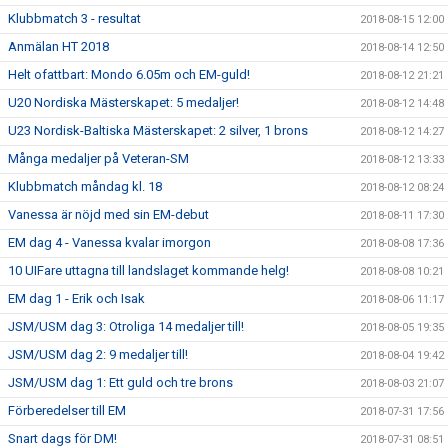
Klubbmatch 3 - resultat
2018-08-15 12:00
Anmälan HT 2018
2018-08-14 12:50
Helt ofattbart: Mondo 6.05m och EM-guld!
2018-08-12 21:21
U20 Nordiska Mästerskapet: 5 medaljer!
2018-08-12 14:48
U23 Nordisk-Baltiska Mästerskapet: 2 silver, 1 brons
2018-08-12 14:27
Många medaljer på Veteran-SM
2018-08-12 13:33
Klubbmatch måndag kl. 18
2018-08-12 08:24
Vanessa är nöjd med sin EM-debut
2018-08-11 17:30
EM dag 4 - Vanessa kvalar imorgon
2018-08-08 17:36
10 UIFare uttagna till landslaget kommande helg!
2018-08-08 10:21
EM dag 1 - Erik och Isak
2018-08-06 11:17
JSM/USM dag 3: Otroliga 14 medaljer till!
2018-08-05 19:35
JSM/USM dag 2: 9 medaljer till!
2018-08-04 19:42
JSM/USM dag 1: Ett guld och tre brons
2018-08-03 21:07
Förberedelser till EM
2018-07-31 17:56
Snart dags för DM!
2018-07-31 08:51