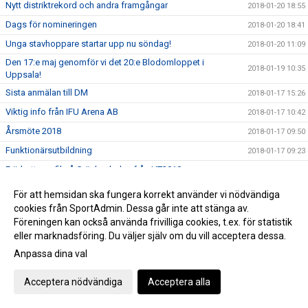
Nytt distriktrekord och andra framgångar
2018-01-20 18:55
Dags för nomineringen
2018-01-20 18:41
Unga stavhoppare startar upp nu söndag!
2018-01-20 11:09
Den 17:e maj genomför vi det 20:e Blodomloppet i
2018-01-19 10:35
Uppsala!
Sista anmälan till DM
2018-01-17 15:26
Viktig info från IFU Arena AB
2018-01-17 10:42
Årsmöte 2018
2018-01-17 09:50
Funktionärsutbildning
2018-01-17 09:23
Friidrottsprofil på Gränbyskolan från HT2018
2018-01-16 13:05
Mondo fick pris på Idrottsgalan
2018-01-16 10:00
För att hemsidan ska fungera korrekt använder vi nödvändiga
Nytt juniorvärldsrekord i säsongsdebut - men dessvärre
cookies från SportAdmin. Dessa går inte att stänga av.
2018-01-13 17:26
ogiltig
Föreningen kan också använda frivilliga cookies, t.ex. för statistik
eller marknadsföring. Du väljer själv om du vill acceptera dessa.
Biljetter till Nordenkampen som UIF:are
2018-01-12 10:49
Anpassa dina val
UIF tackar alla som gjorde helgen till en succé
2018-01-08 15:51
Tre nya distriktrekord i början på säsongen
2018-01-06 10:46
Acceptera nödvändiga
Acceptera alla
Webbsändingen fredag
2018-01-05 16:41