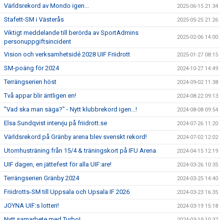
Världsrekord av Mondo igen...
2025-06-15 21:34
Stafett-SM i Västerås
2025-05-25 21:26
Viktigt meddelande till berörda av SportAdmins
2025-02-06 14:00
personuppgiftsincident
Vision och verksamhetsidé 2028 UIF Friidrott
2025-01-27 08:15
SM-poäng för 2024
2024-10-27 14:49
Terrängserien höst
2024-09-02 11:38
Två appar blir äntligen en!
2024-08-22 09:13
"Vad ska man säga?" - Nytt klubbrekord igen...!
2024-08-08 09:54
Elsa Sundqvist intervju på friidrott.se
2024-07-26 11:20
Världsrekord på Gränby arena blev svenskt rekord!
2024-07-02 12:02
Utomhusträning från 15/4 & träningskort på IFU Arena
2024-04-15 12:19
UIF dagen, en jättefest för alla UIF:are!
2024-03-26 10:35
Terrängserien Gränby 2024
2024-03-25 14:40
Friidrotts-SM till Uppsala och Upsala IF 2026
2024-03-23 16:35
JOYNA UIF:s lotteri!
2024-03-19 15:18
Nytt samarbete med Turbo!
2024-03-19 10:37