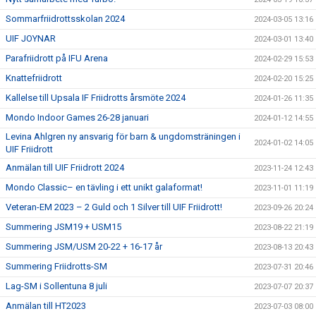
Sommarfriidrottsskolan 2024
2024-03-05 13:16
UIF JOYNAR
2024-03-01 13:40
Parafriidrott på IFU Arena
2024-02-29 15:53
Knattefriidrott
2024-02-20 15:25
Kallelse till Upsala IF Friidrotts årsmöte 2024
2024-01-26 11:35
Mondo Indoor Games 26-28 januari
2024-01-12 14:55
Levina Ahlgren ny ansvarig för barn & ungdomsträningen i
2024-01-02 14:05
UIF Friidrott
Anmälan till UIF Friidrott 2024
2023-11-24 12:43
Mondo Classic– en tävling i ett unikt galaformat!
2023-11-01 11:19
Veteran-EM 2023 – 2 Guld och 1 Silver till UIF Friidrott!
2023-09-26 20:24
Summering JSM19 + USM15
2023-08-22 21:19
Summering JSM/USM 20-22 + 16-17 år
2023-08-13 20:43
Summering Friidrotts-SM
2023-07-31 20:46
Lag-SM i Sollentuna 8 juli
2023-07-07 20:37
Anmälan till HT2023
2023-07-03 08:00