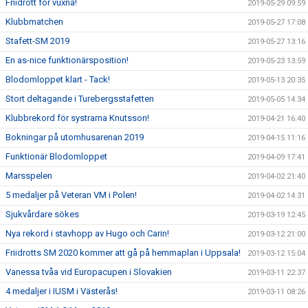
Friidrott för vuxna!
2019-05-29 09:59
Klubbmatchen
2019-05-27 17:08
Stafett-SM 2019
2019-05-27 13:16
En as-nice funktionärsposition!
2019-05-23 13:59
Blodomloppet klart - Tack!
2019-05-13 20:35
Stort deltagande i Turebergsstafetten
2019-05-05 14:34
Klubbrekord för systrarna Knutsson!
2019-04-21 16:40
Bokningar på utomhusarenan 2019
2019-04-15 11:16
Funktionär Blodomloppet
2019-04-09 17:41
Marsspelen
2019-04-02 21:40
5 medaljer på Veteran VM i Polen!
2019-04-02 14:31
Sjukvårdare sökes
2019-03-19 12:45
Nya rekord i stavhopp av Hugo och Carin!
2019-03-12 21:00
Friidrotts SM 2020 kommer att gå på hemmaplan i Uppsala!
2019-03-12 15:04
Vanessa tvåa vid Europacupen i Slovakien
2019-03-11 22:37
4 medaljer i IUSM i Västerås!
2019-03-11 08:26