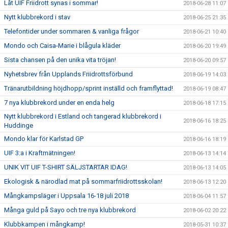
Låt UIF Friidrott synas i sommar!
2018-06-28 11:07
Nytt klubbrekord i stav
2018-06-25 21:35
Telefontider under sommaren & vanliga frågor
2018-06-21 10:40
Mondo och Caisa-Marie i blågula kläder
2018-06-20 19:49
Sista chansen på den unika vita tröjan!
2018-06-20 09:57
Nyhetsbrev från Upplands Friidrottsförbund
2018-06-19 14:03
Tränarutbildning höjdhopp/sprint inställd och framflyttad!
2018-06-19 08:47
7 nya klubbrekord under en enda helg
2018-06-18 17:15
Nytt klubbrekord i Estland och tangerad klubbrekord i
2018-06-16 18:25
Huddinge
Mondo klar för Karlstad GP
2018-06-16 18:19
UIF 3:a i Kraftmätningen!
2018-06-13 14:14
UNIK VIT UIF T-SHIRT SÄLJSTARTAR IDAG!
2018-06-13 14:05
Ekologisk & närodlad mat på sommarfriidrottsskolan!
2018-06-13 12:20
Mångkampsläger i Uppsala 16-18 juli 2018
2018-06-04 11:57
Många guld på Sayo och tre nya klubbrekord
2018-06-02 20:22
Klubbkampen i mångkamp!
2018-05-31 10:37