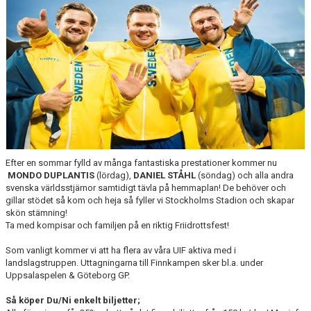
BÖRJA TRÄNA FRIIDROTT
FAQ
MEDLEMSINFO
ARRANGEMANG
FUNKTIONÄRSINFO
RESULTAT
Efter en sommar fylld av många fantastiska prestationer kommer nu
MONDO DUPLANTIS
(lördag),
DANIEL STÅHL
(söndag) och alla andra
SOMMARFRIIDROTTSSKOLAN
svenska världsstjärnor samtidigt tävla på hemmaplan! De behöver och
gillar stödet så kom och heja så fyller vi Stockholms Stadion och skapar
skön stämning!
STATISTIK
Ta med kompisar och familjen på en riktig Friidrottsfest!
Som vanligt kommer vi att ha flera av våra UIF aktiva med i
landslagstruppen. Uttagningarna till Finnkampen sker bl.a. under
Uppsalaspelen & Göteborg GP.
Så köper Du/Ni enkelt biljetter;