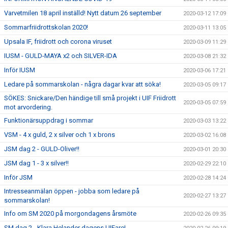
Varvetmilen 18 april inställd! Nytt datum 26 september
2020-03-12 17:09
Sommarfriidrottskolan 2020!
2020-03-11 13:05
Upsala IF, friidrott och corona viruset
2020-03-09 11:29
IUSM - GULD-MAYA x2 och SILVER-IDA
2020-03-08 21:32
Inför IUSM
2020-03-06 17:21
Ledare på sommarskolan - några dagar kvar att söka!
2020-03-05 09:17
SÖKES: Snickare/Den händige till små projekt i UIF Friidrott
2020-03-05 07:59
mot arvordering.
Funktionärsuppdrag i sommar
2020-03-03 13:22
VSM - 4 x guld, 2 x silver och 1 x brons
2020-03-02 16:08
JSM dag 2 - GULD-Oliver!!
2020-03-01 20:30
JSM dag 1 - 3 x silver!!
2020-02-29 22:10
Inför JSM
2020-02-28 14:24
Intresseanmälan öppen - jobba som ledare på
2020-02-27 13:27
sommarskolan!
Info om SM 2020 på morgondagens årsmöte
2020-02-26 09:35
SM dag 2 - Klara Helander dagens UIFare!