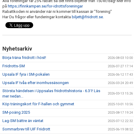
Alla föreningar får 25% rabatt så det finns biljetter från 150 kr/dag! Mer info
på
https://finnkampen.se/for-idrottsforeningar
Rabattkoden ni använder när ni kommer till kassan är ”förening”
Har Du frågor eller funderingar kontakta
biljett@friidrott.se
.
Nyhetsarkiv
Börja träna friidrott i höst!
2026-08-03 10:00
Friidrotts-SM
2026-07-27 17:14
Upsala IF fyra i SM-pokalen
2026-06-12 17:43
Upsala IF tvåa efter inomhussäsongen
2026-03-24 20:49
Största händelsen i Uppsalas friidrottshistoria - 6.31! Läs
2026-03-13 15:26
mer nedan...
Köp träningskort för F-hallen och gymmet
2025-10-01 10:56
SM-poäng 2025
2025-08-17 19:24
Lag-SM bättre än väntat
2025-07-12 22:32
Sommarbrev till UIF Friidrott
2025-06-19 08:52