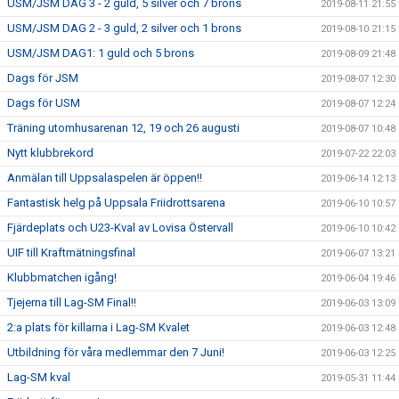
USM/JSM DAG 3 - 2 guld, 5 silver och 7 brons
2019-08-11 21:55
USM/JSM DAG 2 - 3 guld, 2 silver och 1 brons
2019-08-10 21:15
USM/JSM DAG1: 1 guld och 5 brons
2019-08-09 21:48
Dags för JSM
2019-08-07 12:30
Dags för USM
2019-08-07 12:24
Träning utomhusarenan 12, 19 och 26 augusti
2019-08-07 10:48
Nytt klubbrekord
2019-07-22 22:03
Anmälan till Uppsalaspelen är öppen!!
2019-06-14 12:13
Fantastisk helg på Uppsala Friidrottsarena
2019-06-10 10:57
Fjärdeplats och U23-Kval av Lovisa Östervall
2019-06-10 10:42
UIF till Kraftmätningsfinal
2019-06-07 13:21
Klubbmatchen igång!
2019-06-04 19:46
Tjejerna till Lag-SM Final!!
2019-06-03 13:09
2:a plats för killarna i Lag-SM Kvalet
2019-06-03 12:48
Utbildning för våra medlemmar den 7 Juni!
2019-06-03 12:25
Lag-SM kval
2019-05-31 11:44