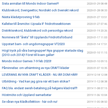
Sista anmälan till Mondo Indoor Games!!!
2020-01-29 08:48
Klubbrekord, Sverigeettor, Nordiskt och Svenskt rekord
2020-01-28 08:33
Nästa klädutprovning 9 feb
2020-01-27 13:51
Kallelse till årsmöte i Upsala IF friidrottssektionen
2020-01-27 07:46
Distriktsrekord, klubbrekord och personliga rekord
2020-01-19 20:26
Nominera till "årets" till Upplands Friidrottsförbund
2020-01-17 11:03
Uppstart barn- och ungdomsgrupper VT2020
2020-01-14 17:51
Högt tryck på våra barngrupper! Nya grupper startade idag
2020-01-10 11:15
(2013 och 2014)! Först till kvarn gäller!
Mondo Indoor Games 7-9 feb 2020!
2020-01-10 09:15
Påminnelse: om uthämtning av nya CRAFT-kläder
2020-01-07 10:35
LEVERANS AV NYA CRAFT KLÄDER - NU ÄR DOM HÄR!
2019-12-18 12:08
Utbildning - Vad kan jag göra när ett barn stökar?
2019-11-12 08:38
FAQ bla. endast swish-betalning på helgens kläd-träff!
2019-11-08 07:15
Höstmöte och Uppland samarbetar
2019-11-06 10:04
Se våran nya klädkollektion - här och nu!
2019-11-05 08:50