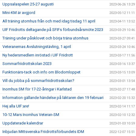
Uppsalaspelen 25-27 augusti
2023-06-26 13:29
Mini-KM är avgjord
2023-05-12 11:11
All träning utomhus från och med idag tisdag 11 april
2023-04-11 13:52
UIF Friidrotts deltagande på SFIFs förbundsårsmöte 2023
2023-03-29 10:46
Träning under påsklovet och börja träna utomhus
2023-03-27 09:41
Veteranernas Avslutningstävling, 1 april
2023-03-24 10:46
Ny hedersmedlem inröstad i UIF Friidrott
2023-03-17 11:56
Sommarfriidrottskolan 2023
2023-03-16 13:37
Funktionärs-tack och info om Blodomloppet
2023-03-15 13:09
Vill du jobba på sommarfriidrottsskolan?
2023-03-01 13:54
Inomhus SM för 17-22-åringar i Karlstad
2023-02-27 17:48
Information gällande händelse på läktaren den 19 februari
2023-02-20 15:32
Hej alla UIF:are!
2023-02-14 11:17
10-12 Mars Inomhus Veteran-SM
2023-02-10 12:32
Uppdaterade kalendrar
2023-01-03 10:59
Inbjudan Mittsvenska Friidrottsförbundets IDM
2022-12-07 15:51