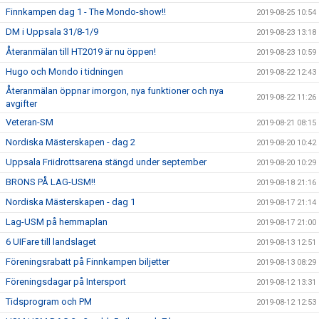
Finnkampen dag 1 - The Mondo-show!!
2019-08-25 10:54
DM i Uppsala 31/8-1/9
2019-08-23 13:18
Återanmälan till HT2019 är nu öppen!
2019-08-23 10:59
Hugo och Mondo i tidningen
2019-08-22 12:43
Återanmälan öppnar imorgon, nya funktioner och nya
2019-08-22 11:26
avgifter
Veteran-SM
2019-08-21 08:15
Nordiska Mästerskapen - dag 2
2019-08-20 10:42
Uppsala Friidrottsarena stängd under september
2019-08-20 10:29
BRONS PÅ LAG-USM!!
2019-08-18 21:16
Nordiska Mästerskapen - dag 1
2019-08-17 21:14
Lag-USM på hemmaplan
2019-08-17 21:00
6 UIFare till landslaget
2019-08-13 12:51
Föreningsrabatt på Finnkampen biljetter
2019-08-13 08:29
Föreningsdagar på Intersport
2019-08-12 13:31
Tidsprogram och PM
2019-08-12 12:53