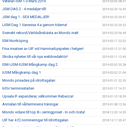
Veteran ISM 1-3 Mars 2019
2019-03-05 08:47
JSM DAG 2 - 4 medaljer till!
2019-02-24 16:45
JSM dag 1 - SEX MEDALJER!
2019-02-23 20:47
IJSM Dag 1 Vanessa 4:a genom tiderna!
2019-02-23 20:22
Svenskt rekord/Världsårsbästa av Mondo inatt
2019-02-23 06:49
ISM Norrköping
2019-02-17 22:02
Fina insatser av UIF vid Hammarbyspelen i helgen!
2019-02-12 21:00
Skicka nyheter till vår nya webbredaktör!
2019-02-11 13:40
ISM-IJSM-IUSM Mångkamp dag 2
2019-02-03 20:28
IUSM Mångkamp dag 1
2019-02-02 21:04
Mondo prisades på idrottsgalan
2019-01-21 22:35
Inför terminsstarten
2019-01-17 14:31
Upsala IF expanderar, välkommen Rebecca!
2019-01-10 18:39
Anmälan till vårterminens träningar
2019-01-08 12:56
Mondo vidare till top 8 i Jerringpriset - In och rösta!
2018-12-20 14:35
UIF har 4 (!) nomineringar till Idrottsgalan
2018-12-17 20:47