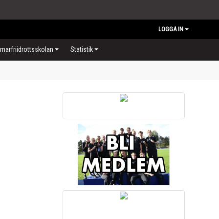
LOGGA IN
arfriidrottsskolan
Statistik