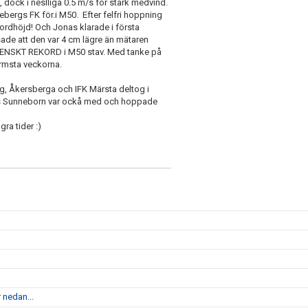
 dock i neslliga 0.5 m/s för stark medvind.
bergs FK för.i M50. Efter felfri hoppning
kordhöjd! Och Jonas klarade i första
sade att den var 4 cm lägre än mätaren
 SVENSKT REKORD i M50 stav. Med tanke på
rmsta veckorna.
erg, Åkersberga och IFK Märsta deltog i
ias Sunneborn var ockå med och hoppade
gra tider :)
 nedan...