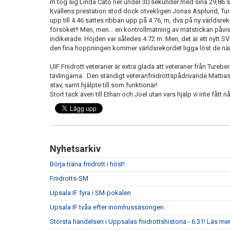
m tog sig Linda Cato ner under 30 sekunder med sina 29,86 s,
Kvällens prestation stod dock otvekligen Jonas Asplund, Ture
upp till 4.46 sattes ribban upp på 4.76, m, dvs på ny världsre
försöket!! Men, men... en kontrollmätning av mätstickan påvi
indikerade. Höjden var således 4.72 m. Men, det är ett nytt
den fina hoppningen kommer världsrekordet ligga löst de nä
UIF Friidrott veteraner är extra glada att veteraner från Tureb
tävlingarna. Den ständigt veteranfriidrottspådrivande Matt
stav, samt hjälpte till som funktionär!
Stort tack även till Ethan och Joel utan vars hjälp vi inte fått nå
Nyhetsarkiv
Börja träna friidrott i höst!
Friidrotts-SM
Upsala IF fyra i SM-pokalen
Upsala IF tvåa efter inomhussäsongen
Största händelsen i Uppsalas friidrottshistoria - 6.31! Läs mer