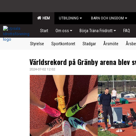
HEM
UTBILDNING
BARN OCH UNGDOM
Start
Om oss
Börja Träna Friidrott
FAQ
Styrelse
Sportkontoret
Stadgar
Årsmöte
Årsbe
Världsrekord på Gränby arena blev s
2024-07-02 12:02