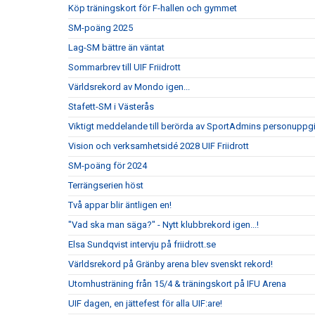
Köp träningskort för F-hallen och gymmet
SM-poäng 2025
Lag-SM bättre än väntat
Sommarbrev till UIF Friidrott
Världsrekord av Mondo igen...
Stafett-SM i Västerås
Viktigt meddelande till berörda av SportAdmins personuppgi
Vision och verksamhetsidé 2028 UIF Friidrott
SM-poäng för 2024
Terrängserien höst
Två appar blir äntligen en!
"Vad ska man säga?" - Nytt klubbrekord igen...!
Elsa Sundqvist intervju på friidrott.se
Världsrekord på Gränby arena blev svenskt rekord!
Utomhusträning från 15/4 & träningskort på IFU Arena
UIF dagen, en jättefest för alla UIF:are!