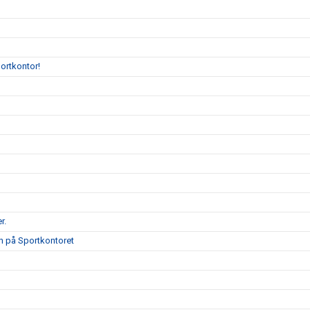
portkontor!
r.
on på Sportkontoret