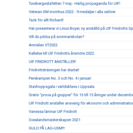
Turebergsstafetten 7 maj - Härlig propaganda för UIF!
Veteran-SM inomhus 2022 - 9 medaljer i alla valörer
Tack för allt Richard!
Här presenterar vi Linus Boyer, ny anställd på UIF Friidrotts S
Vill du jobba på sommarskolan?
Anmälan VT2022
Kallelse till UIF Friidrotts årsmöte 2022
UIF FRIIDROTT ANSTÄLLER!
Friidrottsträningen har startat!
Perskampen No. 3 och No. 4 i januari
Stavhoppsgala i världsklass i Uppsala
Gratis "prova på grupper" för 13 till 15 åringar under decembe
UIF Friidrott anställer ansvarig för ekonomi och administrati
Vanessa lämnar UIF Friidrott
Svealandsmästerskapen 2021
GULD PÅ LAG-USM!!!