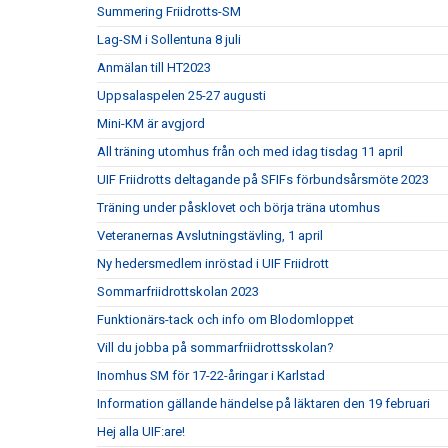
Summering Friidrotts-SM
Lag-SM i Sollentuna 8 juli
Anmälan till HT2023
Uppsalaspelen 25-27 augusti
Mini-KM är avgjord
All träning utomhus från och med idag tisdag 11 april
UIF Friidrotts deltagande på SFIFs förbundsårsmöte 2023
Träning under påsklovet och börja träna utomhus
Veteranernas Avslutningstävling, 1 april
Ny hedersmedlem inröstad i UIF Friidrott
Sommarfriidrottskolan 2023
Funktionärs-tack och info om Blodomloppet
Vill du jobba på sommarfriidrottsskolan?
Inomhus SM för 17-22-åringar i Karlstad
Information gällande händelse på läktaren den 19 februari
Hej alla UIF:are!