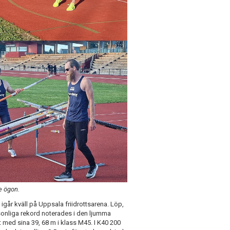
e ögon.
igår kväll på Uppsala friidrottsarena. Löp,
sonliga rekord noterades i den ljumma
t med sina 39, 68 m i klass M45. I K40 200