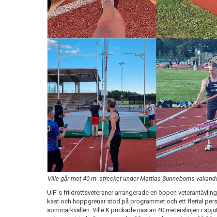
Ville går mot 40 m- strecket under Mattias Sunneborns vakand
UIF¨s friidrottsveteraner arrangerade en öppen veterantävling 
kast och hoppgrenar stod på programmet och ett flertal per
sommarkvällen. Ville K prickade nästan 40 meterslinjen i spju