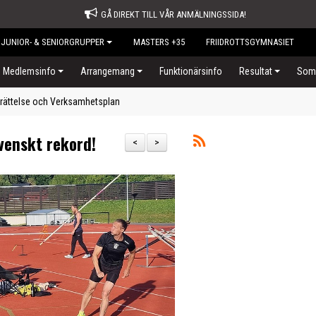
GÅ DIREKT TILL VÅR ANMÄLNINGSSIDA!
JUNIOR- & SENIORGRUPPER
MASTERS +35
FRIIDROTTSGYMNASIET
Medlemsinfo
Arrangemang
Funktionärsinfo
Resultat
Somm
rättelse och Verksamhetsplan
venskt rekord!
<
>